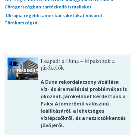
Görögországban tartózkodó izraelieket
Ukrajna régebbi amerikai rakétákat vásárol
Törökországtól
Leapadt a Duna – kipakoltak a
járókelők
A Duna rekordalacsony vízállása
víz- és áramellátási problémákat is
okozhat. Járókelőket kérdeztünk a
Paksi Atomerőmű valószínű
leállításáról, a lehetséges
vízlépcsőkről, és a rezsicsökkentés
jövőjéről.