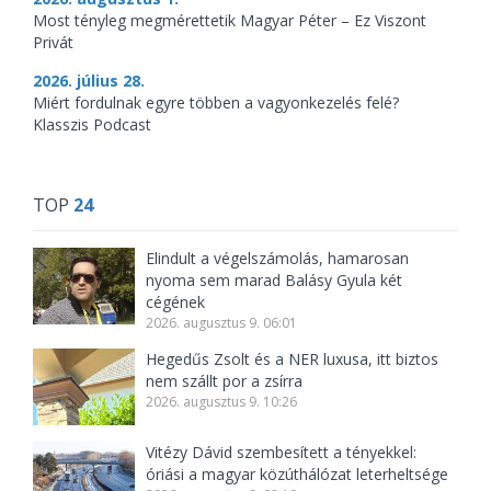
Most tényleg megmérettetik Magyar Péter – Ez Viszont
Privát
2026. július 28.
Miért fordulnak egyre többen a vagyonkezelés felé?
Klasszis Podcast
TOP
24
Elindult a végelszámolás, hamarosan
nyoma sem marad Balásy Gyula két
cégének
2026. augusztus 9. 06:01
Hegedűs Zsolt és a NER luxusa, itt biztos
nem szállt por a zsírra
2026. augusztus 9. 10:26
Vitézy Dávid szembesített a tényekkel:
óriási a magyar közúthálózat leterheltsége