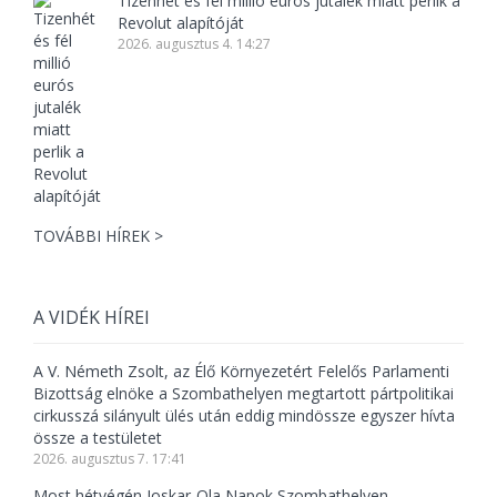
Tizenhét és fél millió eurós jutalék miatt perlik a
Revolut alapítóját
2026. augusztus 4. 14:27
TOVÁBBI HÍREK >
A VIDÉK HÍREI
A V. Németh Zsolt, az Élő Környezetért Felelős Parlamenti
Bizottság elnöke a Szombathelyen megtartott pártpolitikai
cirkusszá silányult ülés után eddig mindössze egyszer hívta
össze a testületet
2026. augusztus 7. 17:41
Most hétvégén Joskar-Ola Napok Szombathelyen