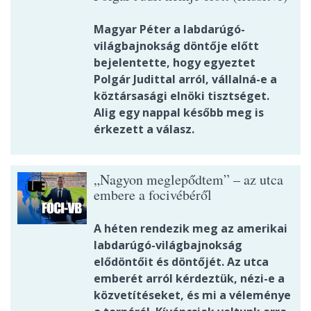
Magyar Péter a labdarúgó-
világbajnokság döntője előtt
bejelentette, hogy egyeztet
Polgár Judittal arról, vállalná-e a
köztársasági elnöki tisztséget.
Alig egy nappal később meg is
érkezett a válasz.
„Nagyon meglepődtem” – az utca
embere a focivébéről
A héten rendezik meg az amerikai
labdarúgó-világbajnokság
elődöntőit és döntőjét. Az utca
emberét arról kérdeztük, nézi-e a
közvetítéseket, és mi a véleménye