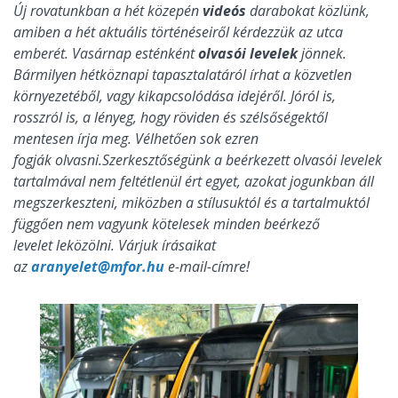
Új rovatunkban a hét közepén
videós
darabokat közlünk,
amiben a hét aktuális történéseiről kérdezzük az utca
emberét. Vasárnap esténként
olvasói levelek
jönnek.
Bármilyen hétköznapi tapasztalatáról írhat a közvetlen
környezetéből, vagy kikapcsolódása idejéről. Jóról is,
rosszról is, a lényeg, hogy röviden és szélsőségektől
mentesen írja meg. Vélhetően sok ezren
fogják olvasni.Szerkesztőségünk a beérkezett olvasói levelek
tartalmával nem feltétlenül ért egyet, azokat jogunkban áll
megszerkeszteni, miközben a stílusuktól és a tartalmuktól
függően nem vagyunk kötelesek minden beérkező
levelet leközölni. Várjuk írásaikat
az
aranyele
t@mfor.hu
e-mail-címre!