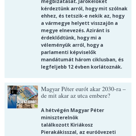
megbízatását. Járókelőket
kérdeztünk arról, hogy mit szólnak
ehhez, és tetszik-e nekik az, hogy
a vármegye helyett visszajön a
megye elnevezés. Aziránt is
érdeklődtünk, hogy mi a
véleményük arról, hogy a
parlamenti képviselők
mandátumát három ciklusban, és
legfeljebb 12 évben korlátoznák.
Magyar Péter eurót akar 2030-ra –
de mit akar az utca embere?
A hétvégén Magyar Péter
miniszterelnök
találkozott Kiriákosz
Pierakákisszal, az euróövezeti