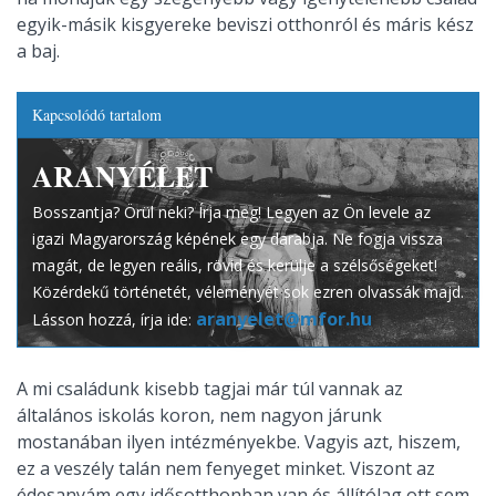
egyik-másik kisgyereke beviszi otthonról és máris kész
a baj.
Kapcsolódó tartalom
ARANYÉLET
Bosszantja? Örül neki? Írja meg! Legyen az Ön levele az
igazi Magyarország képének egy darabja. Ne fogja vissza
magát, de legyen reális, rövid és kerülje a szélsőségeket!
Közérdekű történetét, véleményét sok ezren olvassák majd.
aranyelet@mfor.hu
Lásson hozzá, írja ide:
A mi családunk kisebb tagjai már túl vannak az
általános iskolás koron, nem nagyon járunk
mostanában ilyen intézményekbe. Vagyis azt, hiszem,
ez a veszély talán nem fenyeget minket. Viszont az
édesanyám egy idősotthonban van és állítólag ott sem