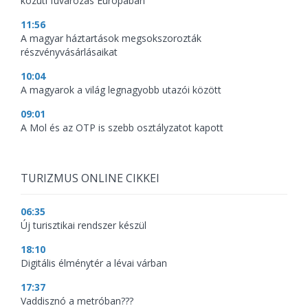
közúti fuvarozás Európában
11:56
A magyar háztartások megsokszorozták
részvényvásárlásaikat
10:04
A magyarok a világ legnagyobb utazói között
09:01
A Mol és az OTP is szebb osztályzatot kapott
TURIZMUS ONLINE CIKKEI
06:35
Új turisztikai rendszer készül
18:10
Digitális élménytér a lévai várban
17:37
Vaddisznó a metróban???