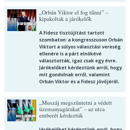
„Orbán Viktor el fog tűnni” –
kipakoltak a járókelők
A Fidesz tisztújítást tartott
szombaton: a kongresszuson Orbán
Viktort a súlyos választási vereség
ellenére is a párt elnökévé
választották, igaz csak egy évre.
Járókelőket kérdeztünk arról, hogy
mit gondolnak erről, valamint
Orbán Viktor és a Fidesz jövőjéről.
„Muszáj megszüntetni a védett
üzemanyagárakat” – az utca
emberét kérdeztük
Járókelőket kérdeztünk arról, hogy