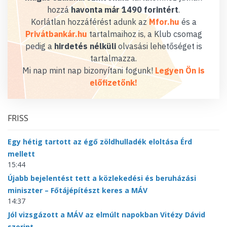
hozzá
havonta már 1490 forintért
.
Korlátlan hozzáférést adunk az
Mfor.hu
és a
Privátbankár.hu
tartalmaihoz is, a Klub csomag
pedig a
hirdetés nélküli
olvasási lehetőséget is
tartalmazza.
Mi nap mint nap bizonyítani fogunk!
Legyen Ön is
előfizetőnk!
FRISS
Egy hétig tartott az égő zöldhulladék eloltása Érd
mellett
15:44
Újabb bejelentést tett a közlekedési és beruházási
miniszter – Főtájépítészt keres a MÁV
14:37
Jól vizsgázott a MÁV az elmúlt napokban Vitézy Dávid
szerint