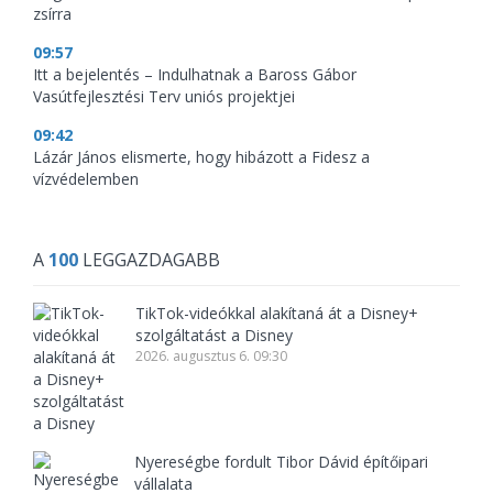
zsírra
09:57
Itt a bejelentés – Indulhatnak a Baross Gábor
Vasútfejlesztési Terv uniós projektjei
09:42
Lázár János elismerte, hogy hibázott a Fidesz a
vízvédelemben
A
100
LEGGAZDAGABB
TikTok-videókkal alakítaná át a Disney+
szolgáltatást a Disney
2026. augusztus 6. 09:30
Nyereségbe fordult Tibor Dávid építőipari
vállalata