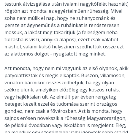
testünk átvizsgálása után (valami nagyítófélét használt)
rögtön azt mondta: ez egyértelműen rühesség. Mivel
soha nem múlik el nap, hogy ne zuhanyoznánk és
persze az ágyneműt és a ruháinkat is rendszeresen
mossuk, a lakást meg takarítjuk (a feleségem néha
túlzásba is viszi, annyira alapos), ezért csak valahol
máshol, valami külső helyszínen szedhettük össze ezt
az alattomos dolgot - nyugtatott meg minket.
Azt mondta, hogy nem mi vagyunk az első olyanok, akik
patyolattiszták és mégis elkapták. Buszon, villamoson,
vonaton bármikor összeszedhetjük, ha egy olyan
székre ülünk, amelyiken előzőleg egy koszos ruhás,
vagy hajléktalan ült. Az elmúlt pár évben rengeteg
beteget kezelt ezzel és tudomása szerint országos
gond ez, nem csak a fővárosban. Azt is mondta, hogy
sajnos erősen növekszik a rühesség Magyarországon,
de például óvodában vagy iskolában is megjelent. Elég,
ha mondjuk egy szegényebb vagy igénytelenebb család