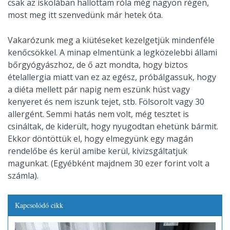
csak az iskolában hallottam róla még nagyon régen,
most meg itt szenvedünk már hetek óta.
Vakarózunk meg a kiütéseket kezelgetjük mindenféle
kenőcsökkel. A minap elmentünk a legközelebbi állami
bőrgyógyászhoz, de ő azt mondta, hogy biztos
ételallergia miatt van ez az egész, próbálgassuk, hogy
a diéta mellett pár napig nem eszünk húst vagy
kenyeret és nem iszunk tejet, stb. Fölsorolt vagy 30
allergént. Semmi hatás nem volt, még tesztet is
csináltak, de kiderült, hogy nyugodtan ehetünk bármit.
Ekkor döntöttük el, hogy elmegyünk egy magán
rendelőbe és kerül amibe kerül, kivizsgáltatjuk
magunkat. (Egyébként majdnem 30 ezer forint volt a
számla).
Kapcsolódó cikk