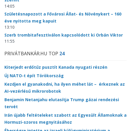
14:05
Születésnapozott a Fővárosi Állat- és Növénykert – 160
éve nyitotta meg kapuit
13:10
Szerb trombitafesztiválon kapcsolódott ki Orbán Viktor
11:55
PRIVÁTBANKÁR.HU TOP
24
Kiterjedt erdőtűz pusztít Kanada nyugati részén
Új NATO-t épít Törökország
Kezdjen el gyanakodni, ha ilyen méhet lát – érkeznek az
AI-vezérlésű mikrorobotok
Benjamin Netanjahu elutasítja Trump gázai rendezési
tervét
Irán újabb feltételeket szabott az Egyesült Államoknak a
Hormuzi-szoros megnyitásához
Éberségre intette az izraeli külügyminisztérium a