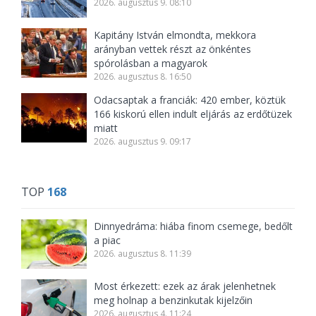
2026. augusztus 9. 08:10
Kapitány István elmondta, mekkora
arányban vettek részt az önkéntes
spórolásban a magyarok
2026. augusztus 8. 16:50
Odacsaptak a franciák: 420 ember, köztük
166 kiskorú ellen indult eljárás az erdőtüzek
miatt
2026. augusztus 9. 09:17
TOP
168
Dinnyedráma: hiába finom csemege, bedőlt
a piac
2026. augusztus 8. 11:39
Most érkezett: ezek az árak jelenhetnek
meg holnap a benzinkutak kijelzőin
2026. augusztus 4. 11:24