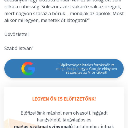
ritka a rühesség. Sokszor azért vakaróznak az öregek,
mert nagyon száraz a bőrük – mondják az ápolók. Most
akkor mi legyen, mehetek őt látogatni?”
Üdvözlettel:
Szabó István”
Tájékozódjon hiteles forrásból: itt
megadhatja, hogy a Google előnyben
részesítse az Mfor cikkeit!
LEGYEN ÖN IS ELŐFIZETŐNK!
Előfizetőink máshol nem olvasott, higgadt
hangvételű, tárgyilagos és
magas szakmai színvonalú
tartalomhoz jutnak