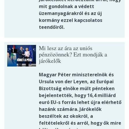
mit gondolnak a védett
üzemanyagárakról és az új
kormány ezzel kapcsolatos
teendőiről.
Mi lesz az ára az uniós
pénzözönnek? Ezt mondják a
járókelők
Magyar Péter miniszterelnök és
Ursula von der Leyen, az Európai
Bizottság elnöke múlt pénteken
bejelentették, hogy 16,4 milliárd
euró EU-s forrás lehet újra elérhető
hazánk számára. Járókelők
beszéltek az okokról, a
feltételekről és arról, hogy ők mire