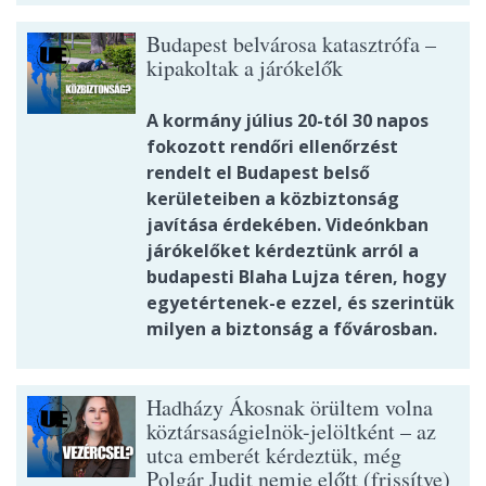
Budapest belvárosa katasztrófa –
kipakoltak a járókelők
A kormány július 20-tól 30 napos
fokozott rendőri ellenőrzést
rendelt el Budapest belső
kerületeiben a közbiztonság
javítása érdekében. Videónkban
járókelőket kérdeztünk arról a
budapesti Blaha Lujza téren, hogy
egyetértenek-e ezzel, és szerintük
milyen a biztonság a fővárosban.
Hadházy Ákosnak örültem volna
köztársaságielnök-jelöltként – az
utca emberét kérdeztük, még
Polgár Judit nemje előtt (frissítve)