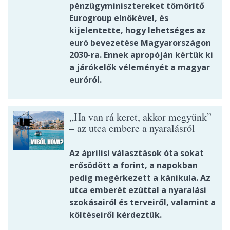
pénzügyminisztereket tömörítő
Eurogroup elnökével, és
kijelentette, hogy lehetséges az
euró bevezetése Magyarországon
2030-ra. Ennek apropóján kértük ki
a járókelők véleményét a magyar
euróról.
„Ha van rá keret, akkor megyünk”
– az utca embere a nyaralásról
Az áprilisi választások óta sokat
erősödött a forint, a napokban
pedig megérkezett a kánikula. Az
utca emberét ezúttal a nyaralási
szokásairól és terveiről, valamint a
költéseiről kérdeztük.