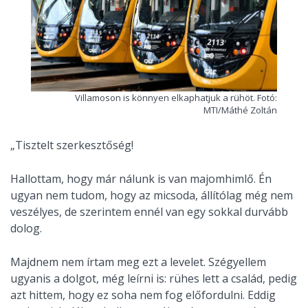
Villamoson is könnyen elkaphatjuk a rühöt. Fotó:
MTI/Máthé Zoltán
„Tisztelt szerkesztőség!
Hallottam, hogy már nálunk is van majomhimlő. Én
ugyan nem tudom, hogy az micsoda, állítólag még nem
veszélyes, de szerintem ennél van egy sokkal durvább
dolog.
Majdnem nem írtam meg ezt a levelet. Szégyellem
ugyanis a dolgot, még leírni is: rühes lett a család, pedig
azt hittem, hogy ez soha nem fog előfordulni. Eddig