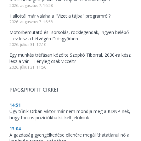
2026. augusztus 7. 16:58
Hallottál már valaha a "Vizet a tájba" programról?
2026. augusztus 7. 16:58
Motorbemutató és -sorsolás, rocklegendák, ingyen belépő
– ez lesz a hétvégén Diósgyőrben
2026. július 31. 12:10
Egy munkás tréfásan közölte Szopkó Tiborral, 2030-ra kész
lesz a vár – Tényleg csak viccelt?
2026. július 31. 11:56
PIAC&PROFIT CIKKEI
14:51
Úgy tűnik Orbán Viktor már nem mondja meg a KDNP-nek,
hogy fontos pozíciókba kit kell jelölniük
13:04
A gazdaság gyengélkedése ellenére megállíthatatlanul nő a