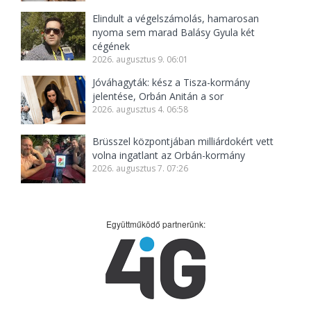
Elindult a végelszámolás, hamarosan
nyoma sem marad Balásy Gyula két
cégének
2026. augusztus 9. 06:01
Jóváhagyták: kész a Tisza-kormány
jelentése, Orbán Anitán a sor
2026. augusztus 4. 06:58
Brüsszel központjában milliárdokért vett
volna ingatlant az Orbán-kormány
2026. augusztus 7. 07:26
Együttműködő partnerünk: