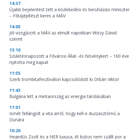
14:37
Újabb bejelentést tett a közlekedési és beruházási miniszter
– Főtájépítészt keres a MÁV
14:05
Jól vizsgázott a MÁV az elmúlt napokban Vitézy Dávid
szerint
13:10
Születésnapozott a Fővárosi Állat- és Növénykert – 160 éve
nyitotta meg kapuit
11:55
Szerb trombitafesztiválon kapcsolódott ki Orbán Viktor
11:43
Bulgária lett a mintaország az energia tárolásában
11:01
Ismét fellángolt a vita arról, hogy kell-e duzzasztómű a
Dunára
10:26
Hegedűs Zsolt és a NER luxusa, itt biztos nem szállt por a