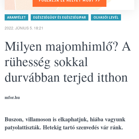
FOGLALJA LE HELYÉT MOST >>
ARANYÉLET
EGÉSZSÉGÜGY ÉS EGÉSZSÉGIPAR
OLVASÓI LEVÉL
2022. JÚNIUS 5. 18:21
Milyen majomhimlő? A
rühesség sokkal
durvábban terjed itthon
mfor.hu
Buszon, villamoson is elkaphatjuk, hiába vagyunk
patyolattiszták. Hetekig tartó szenvedés vár ránk.