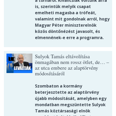
a tornáról. Kíváncsiak voltunk arra
is, szerintük melyik csapat
emelheti magasba a trófeát,
valamint mit gondolnak arról, hogy
Magyar Péter miniszterelnök
közös döntőnézést javasolt, és
elmennének-e erre a programra.
Sulyok Tamás eltávolítása
önmagában nem rossz ötlet, de… –
az utca embere az alaptörvény
módosításáról
Szombaton a kormány
beterjesztette az alaptörvény
újabb módosítását, amelyben egy
mondatban megszüntette Sulyok
Tamás köztársasági elnök