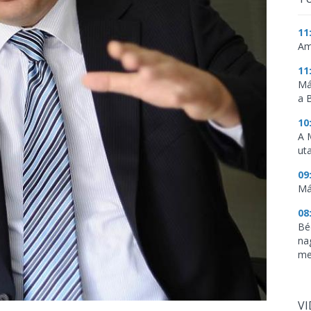
11
Am
11
Má
a 
10
A 
ut
09
Má
08
Bé
na
me
V