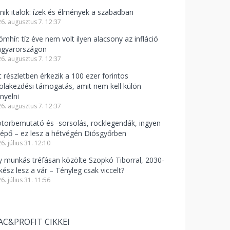
knik italok: ízek és élmények a szabadban
6. augusztus 7. 12:37
mhír: tíz éve nem volt ilyen alacsony az infláció
gyarországon
6. augusztus 7. 12:37
t részletben érkezik a 100 ezer forintos
kolakezdési támogatás, amit nem kell külön
nyelni
6. augusztus 7. 12:37
torbemutató és -sorsolás, rocklegendák, ingyen
lépő – ez lesz a hétvégén Diósgyőrben
6. július 31. 12:10
y munkás tréfásan közölte Szopkó Tiborral, 2030-
kész lesz a vár – Tényleg csak viccelt?
6. július 31. 11:56
AC&PROFIT CIKKEI