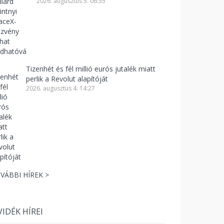
2026. augusztus 5. 06:35
Tizenhét és fél millió eurós jutalék miatt
perlik a Revolut alapítóját
2026. augusztus 4. 14:27
VÁBBI HÍREK >
VIDÉK HÍREI