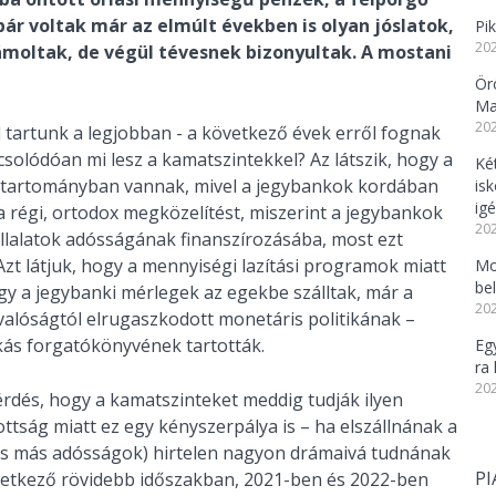
ár voltak már az elmúlt években is olyan jóslatok,
Pi
202
moltak, de végül tévesnek bizonyultak. A mostani
Örö
Ma
202
l tartunk a legjobban - a következő évek erről fognak
csolódóan mi lesz a kamatszintekkel? Az látszik, hogy a
Ké
v tartományban vannak, mivel a jegybankok kordában
is
igé
a régi, ortodox megközelítést, miszerint a jegybankok
202
állalatok adósságának finanszírozásába, most ezt
zt látjuk, hogy a mennyiségi lazítási programok miatt
Mo
be
y a jegybanki mérlegek az egekbe szálltak, már a
202
 valóságtól elrugaszkodott monetáris politikának –
ás forgatókönyvének tartották.
Eg
ra 
202
kérdés, hogy a kamatszinteket meddig tudják ilyen
ttság miatt ez egy kényszerpálya is – ha elszállnának a
és más adósságok) hirtelen nagyon drámaivá tudnának
PI
következő rövidebb időszakban, 2021-ben és 2022-ben