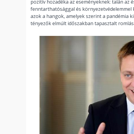
pozitív hozadéka az eseményeknek: talán az és
fenntarthatósággal és környezetvédelemmel 
azok a hangok, amelyek szerint a pandémia ki
tényezők elmúlt időszakban tapasztalt romlása