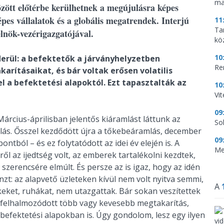
ma
özött előtérbe kerülhetnek a megújulásra képes
pes vállalatok és a globális megatrendek. Interjú
11
Tar
lnök-vezérigazgatójával.
kö
10
erül: a befektetők a járványhelyzetben
Re
rításaikat, és bár voltak erősen volatilis
l a befektetési alapoktól. Ezt tapasztalták az
10
Vi
09
 Március-áprilisban jelentős kiáramlást láttunk az
So
lás. Ősszel kezdődött újra a tőkebeáramlás, december
09
ntból – és ez folytatódott az idei év elején is. A
Me
l az ijedtség volt, az emberek tartalékolni kezdtek,
szerencsére elmúlt. És persze az is igaz, hogy az idén
énzt: az alapvető üzleteken kívül nem volt nyitva semmi,
A
keket, ruhákat, nem utazgattak. Bár sokan veszítettek
n felhalmozódott több vagy kevesebb megtakarítás,
 befektetési alapokban is. Úgy gondolom, lesz egy ilyen