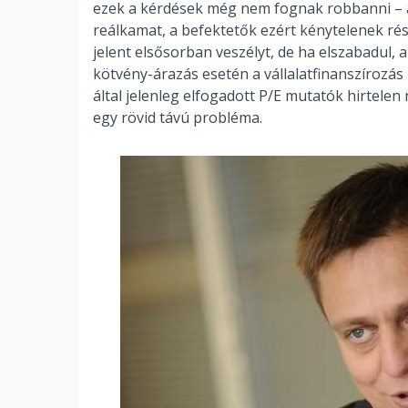
ezek a kérdések még nem fognak robbanni –
reálkamat, a befektetők ezért kénytelenek rés
jelent elsősorban veszélyt, de ha elszabadul,
kötvény-árazás esetén a vállalatfinanszírozás
által jelenleg elfogadott P/E mutatók hirtel
egy rövid távú probléma.