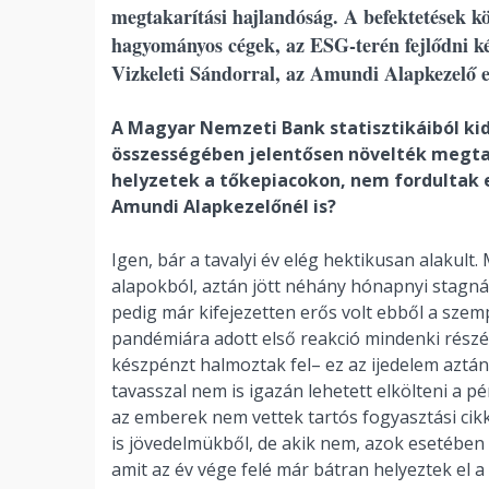
megtakarítási hajlandóság. A befektetések k
hagyományos cégek, az ESG-terén fejlődni ké
Vizkeleti Sándorral, az Amundi Alapkezelő e
A Magyar Nemzeti Bank statisztikáiból kid
összességében jelentősen növelték megtaka
helyzetek a tőkepiacokon, nem fordultak e
Amundi Alapkezelőnél is?
Igen, bár a tavalyi év elég hektikusan alakult.
alapokból, aztán jött néhány hónapnyi stagná
pedig már kifejezetten erős volt ebből a szempo
pandémiára adott első reakció mindenki részérő
készpénzt halmoztak fel– ez az ijedelem aztán 
tavasszal nem is igazán lehetett elkölteni a p
az emberek nem vettek tartós fogyasztási cik
is jövedelmükből, de akik nem, azok esetébe
amit az év vége felé már bátran helyeztek el a