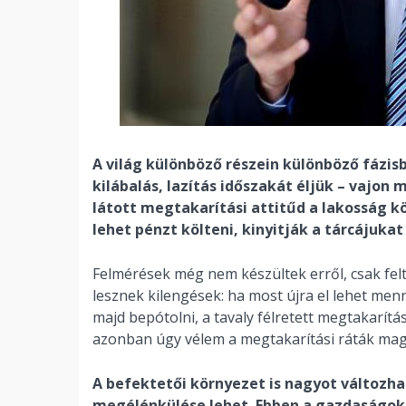
A világ különböző részein különböző fázis
kilábalás, lazítás időszakát éljük – vajon
látott megtakarítási attitűd a lakosság 
lehet pénzt költeni, kinyitják a tárcájuka
Felmérések még nem készültek erről, csak fe
lesznek kilengések: ha most újra el lehet menn
majd bepótolni, a tavaly félretett megtakarítá
azonban úgy vélem a megtakarítási ráták ma
A befektetői környezet is nagyot változhat
megélénkülése lehet. Ebben a gazdaságokb