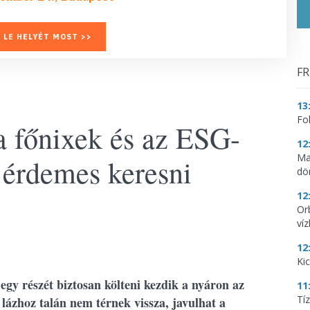
 LE HELYÉT MOST >>
FR
13
Fo
 a főnixek és az ESG-
12
Ma
 érdemes keresni
dö
12
Or
ví
12
Ki
egy részét biztosan költeni kezdik a nyáron az
11
Tí
lázhoz talán nem térnek vissza, javulhat a