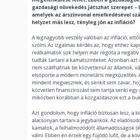
gazdasági növekedés játszhat szerepet – b
amelyek az árszínvonal emelkedésével szá
helyzet más lesz, tényleg jön az infláció?
A legnagyobb veszély valóban az infláció, ettő
szólni. Az izgalmas kérdés az, hogy ehhez kap
reálkamatok sok helyen már régóta a negatí
tudták tartani a kamatszinteket. Azonban azt 
nem szállhatnak be közvetlenül az államok, v
elsöpörte a modern monetáris megközelítés. A
mindent megvesznek, és senkit sem zavar, hog
közvetlen finanszírozást sem tartja senki egy
miközben korábban a közgazdászok ezt a buk
Azt gondolom, hogy infláció biztosan lesz, a 
alacsonyan tartani a jegybankok. Az eladósodo
kamatok, a felhalmozódott államadósságok (
válni. Ebben én érzek egy fújódó lufit, de a 