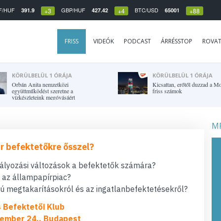
F/HUF
GBP/HUF
BTC/USD
391.9
427.42
65001
+3
+4
+88
FRISS
VIDEÓK
PODCAST
ÁRRÉSSTOP
ROVA
KÖRÜLBELÜL 1 ÓRÁJA
KÖRÜLBELÜL 1 ÓRÁJA
Orbán Anita nemzetközi
Kicsattan, erőtől duzzad a Mo
együttműködést szeretne a
friss számok
vízkészleteink megóvásáért
MF
r befektetőkre ősszel?
bályozási változások a befektetők számára?
t az állampapírpiac?
 megtakarításokról és az ingatlanbefektetésekről?
s Befektetői Klub
ember 24., Budapest