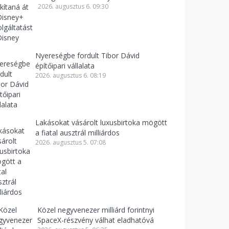
2026. augusztus 6. 09:30
Nyereségbe fordult Tibor Dávid
építőipari vállalata
2026. augusztus 6. 08:19
Lakásokat vásárolt luxusbirtoka mögött
a fiatal ausztrál milliárdos
2026. augusztus 5. 07:08
Közel negyvenezer milliárd forintnyi
SpaceX-részvény válhat eladhatóvá