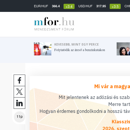
EUR/HUF
USD/HUF
CH
366.4
317.95
+3.4
+3.5
KEVESEBB, MINT EGY PERCE
Folytatódik az áreső a benzinkutakon
Mi vár a magya
Mit jelentenek az adózási és sza
Merre tar
Hogyan érdemes gondolkodni a hosszú távú
11p
Klasszi
2026. szept