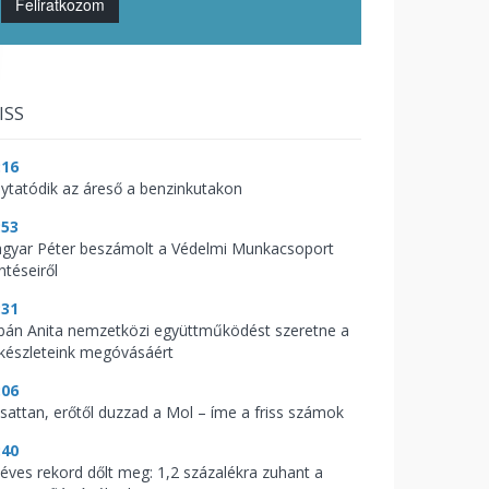
Feliratkozom
ISS
:16
lytatódik az áreső a benzinkutakon
:53
gyar Péter beszámolt a Védelmi Munkacsoport
ntéseiről
:31
bán Anita nemzetközi együttműködést szeretne a
zkészleteink megóvásáért
:06
csattan, erőtől duzzad a Mol – íme a friss számok
:40
zéves rekord dőlt meg: 1,2 százalékra zuhant a