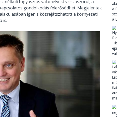
z nélküli fogyasztás valamelyest visszaszorul, a
kapcsolatos gondolkodás felerősödhet. Megjelentek
alakulásában igenis közrejátszhatott a környezeti
 is.