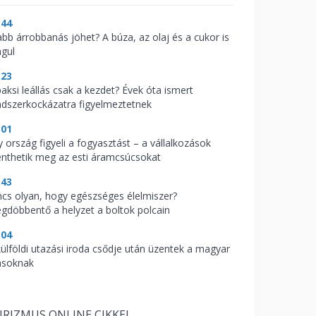
:44
abb árrobbanás jöhet? A búza, az olaj és a cukor is
águl
:23
paksi leállás csak a kezdet? Évek óta ismert
ndszerkockázatra figyelmeztetnek
:01
y ország figyeli a fogyasztást – a vállalkozások
nthetik meg az esti áramcsúcsokat
:43
ncs olyan, hogy egészséges élelmiszer?
gdöbbentő a helyzet a boltok polcain
:04
külföldi utazási iroda csődje után üzentek a magyar
asoknak
RIZMUS ONLINE CIKKEI