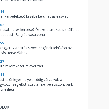
:14
erikai befektető kezébe kerülhet az easyJet
:02
r csak hetek kérdése? Ősszel utasokat is szállíthat
Budapest–Belgrád vasútvonal
:55
Magyar Biztosítók Szövetségének felhívása az
azást tervezőkhöz
:27
lta rekordközeli félévet zárt
:41
csi különleges helyek: eddig zárva volt a
gyközönség előtt, szeptemberben viszont bárki
gnézheti
IDEÓK