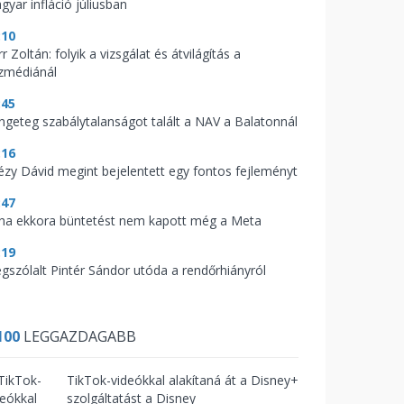
gyar infláció júliusban
:10
r Zoltán: folyik a vizsgálat és átvilágítás a
zmédiánál
:45
ngeteg szabálytalanságot talált a NAV a Balatonnál
:16
tézy Dávid megint bejelentett egy fontos fejleményt
:47
ha ekkora büntetést nem kapott még a Meta
:19
gszólalt Pintér Sándor utóda a rendőrhiányról
100
LEGGAZDAGABB
TikTok-videókkal alakítaná át a Disney+
szolgáltatást a Disney