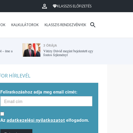
KLASSZIS ELŐFIZETÉS
TOK
KALKULÁTOROK
KLASSZIS RENDEZVÉNYEK
3 ÓRÁJA
l – íme a
Vitézy Dávid megint bejelentett egy
fontos fejleményt
OR HÍRLEVÉL
Feliratkozáshoz adja meg email címét:
Az
elfogadom.
adatkezelési nyilatkozatot