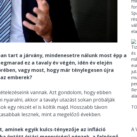
ban tart a járvány, mindenesetre nálunk most épp a
 megmarad ez a tavaly év végén, idén év elején
körében, vagy most, hogy már ténylegesen újra
t az emberek?
ltételezéseink vannak. Azt gondolom, hogy ebben
i nyaralni, akkor a tavalyi utazást sokan próbálják
sok egy részét el is költik majd. Hosszabb távon
TO
gasabbak lesznek, mint a megelőző években.
, aminek egyik kulcs-tényezője az infláció
A 
a öntött óriási mennyiségű pénzek, a felpörgő