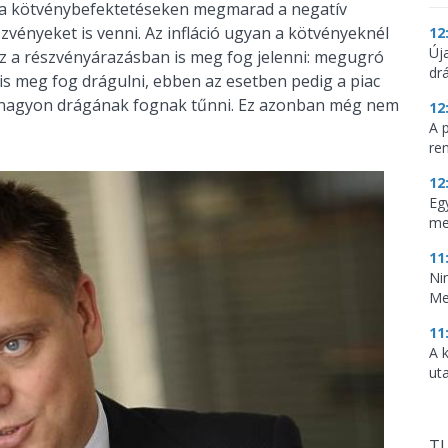
 a kötvénybefektetéseken megmarad a negatív
zvényeket is venni. Az infláció ugyan a kötvényeknél
12
Új
 az a részvényárazásban is meg fog jelenni: megugró
dr
 is meg fog drágulni, ebben az esetben pedig a piac
en nagyon drágának fognak tűnni. Ez azonban még nem
12
A 
re
12
Eg
me
11
Ni
Me
11
A 
ut
TU