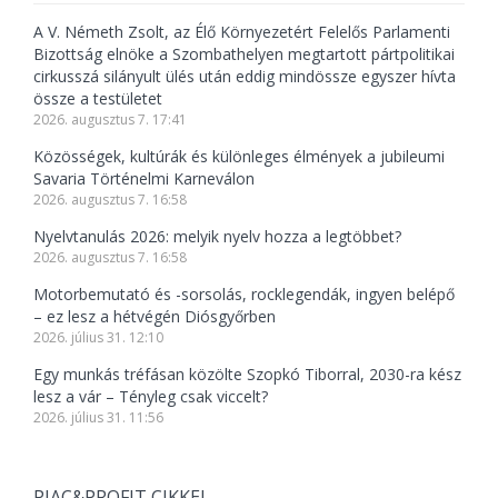
A V. Németh Zsolt, az Élő Környezetért Felelős Parlamenti
Bizottság elnöke a Szombathelyen megtartott pártpolitikai
cirkusszá silányult ülés után eddig mindössze egyszer hívta
össze a testületet
2026. augusztus 7. 17:41
Közösségek, kultúrák és különleges élmények a jubileumi
Savaria Történelmi Karneválon
2026. augusztus 7. 16:58
Nyelvtanulás 2026: melyik nyelv hozza a legtöbbet?
2026. augusztus 7. 16:58
Motorbemutató és -sorsolás, rocklegendák, ingyen belépő
– ez lesz a hétvégén Diósgyőrben
2026. július 31. 12:10
Egy munkás tréfásan közölte Szopkó Tiborral, 2030-ra kész
lesz a vár – Tényleg csak viccelt?
2026. július 31. 11:56
PIAC&PROFIT CIKKEI