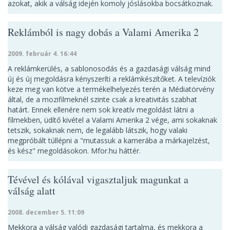
azokat, akik a válság idején komoly jóslásokba bocsátkoznak.
Reklámból is nagy dobás a Valami Amerika 2
2009. február 4. 16:44
A reklámkerülés, a sablonosodás és a gazdasági válság mind
új és új megoldásra kényszeríti a reklámkészítőket. A televíziók
keze meg van kötve a termékelhelyezés terén a Médiatörvény
által, de a mozifilmeknél szinte csak a kreativitás szabhat
határt. Ennek ellenére nem sok kreatív megoldást látni a
filmekben, üdítő kivétel a Valami Amerika 2 vége, ami sokaknak
tetszik, sokaknak nem, de legalább látszik, hogy valaki
megpróbált túllépni a "mutassuk a kamerába a márkajelzést,
és kész" megoldásokon. Mfor.hu háttér.
Tévével és kólával vigasztaljuk magunkat a
válság alatt
2008. december 5. 11:09
Mekkora a válság valódi gazdasági tartalma, és mekkora a