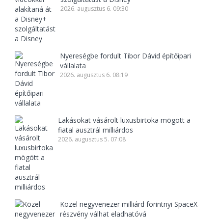
2026. augusztus 6. 09:30
Nyereségbe fordult Tibor Dávid építőipari
vállalata
2026. augusztus 6. 08:19
Lakásokat vásárolt luxusbirtoka mögött a
fiatal ausztrál milliárdos
2026. augusztus 5. 07:08
Közel negyvenezer milliárd forintnyi SpaceX-
részvény válhat eladhatóvá