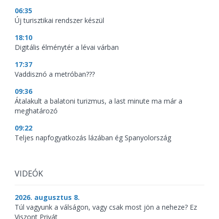
06:35
Új turisztikai rendszer készül
18:10
Digitális élménytér a lévai várban
17:37
Vaddisznó a metróban???
09:36
Átalakult a balatoni turizmus, a last minute ma már a
meghatározó
09:22
Teljes napfogyatkozás lázában ég Spanyolország
VIDEÓK
2026. augusztus 8.
Túl vagyunk a válságon, vagy csak most jön a neheze? Ez
Viszont Privát