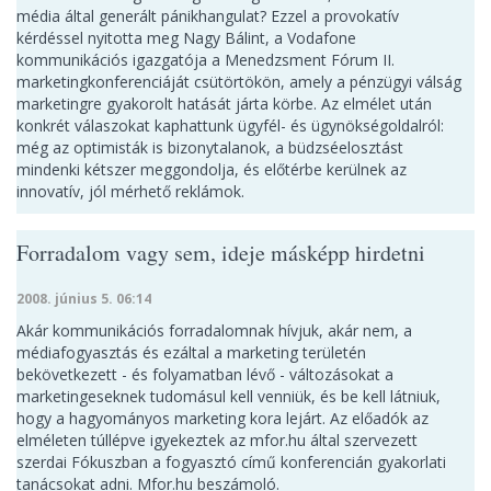
média által generált pánikhangulat? Ezzel a provokatív
kérdéssel nyitotta meg Nagy Bálint, a Vodafone
kommunikációs igazgatója a Menedzsment Fórum II.
marketingkonferenciáját csütörtökön, amely a pénzügyi válság
marketingre gyakorolt hatását járta körbe. Az elmélet után
konkrét válaszokat kaphattunk ügyfél- és ügynökségoldalról:
még az optimisták is bizonytalanok, a büdzséelosztást
mindenki kétszer meggondolja, és előtérbe kerülnek az
innovatív, jól mérhető reklámok.
Forradalom vagy sem, ideje másképp hirdetni
2008. június 5. 06:14
Akár kommunikációs forradalomnak hívjuk, akár nem, a
médiafogyasztás és ezáltal a marketing területén
bekövetkezett - és folyamatban lévő - változásokat a
marketingeseknek tudomásul kell venniük, és be kell látniuk,
hogy a hagyományos marketing kora lejárt. Az előadók az
elméleten túllépve igyekeztek az mfor.hu által szervezett
szerdai Fókuszban a fogyasztó című konferencián gyakorlati
tanácsokat adni. Mfor.hu beszámoló.