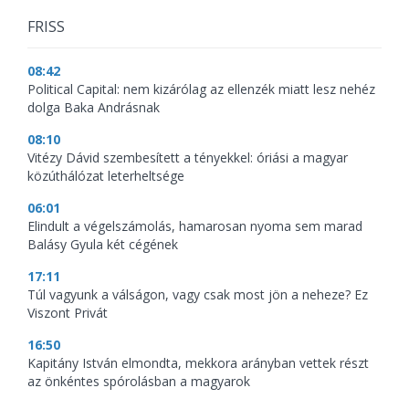
FRISS
08:42
Political Capital: nem kizárólag az ellenzék miatt lesz nehéz
dolga Baka Andrásnak
08:10
Vitézy Dávid szembesített a tényekkel: óriási a magyar
közúthálózat leterheltsége
06:01
Elindult a végelszámolás, hamarosan nyoma sem marad
Balásy Gyula két cégének
17:11
Túl vagyunk a válságon, vagy csak most jön a neheze? Ez
Viszont Privát
16:50
Kapitány István elmondta, mekkora arányban vettek részt
az önkéntes spórolásban a magyarok