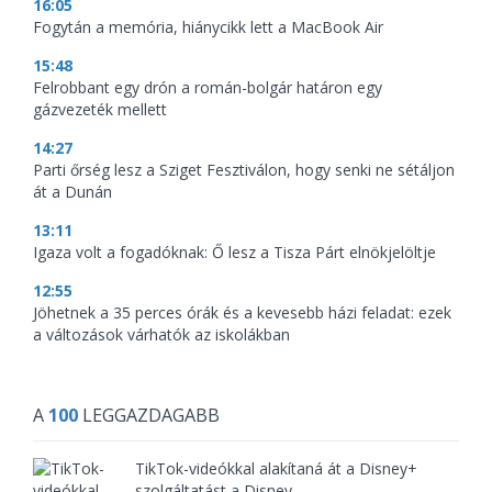
16:05
Fogytán a memória, hiánycikk lett a MacBook Air
15:48
Felrobbant egy drón a román-bolgár határon egy
gázvezeték mellett
14:27
Parti őrség lesz a Sziget Fesztiválon, hogy senki ne sétáljon
át a Dunán
13:11
Igaza volt a fogadóknak: Ő lesz a Tisza Párt elnökjelöltje
12:55
Jöhetnek a 35 perces órák és a kevesebb házi feladat: ezek
a változások várhatók az iskolákban
A
100
LEGGAZDAGABB
TikTok-videókkal alakítaná át a Disney+
szolgáltatást a Disney