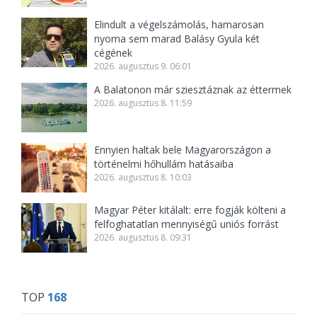
Elindult a végelszámolás, hamarosan
nyoma sem marad Balásy Gyula két
cégének
2026. augusztus 9. 06:01
A Balatonon már sziesztáznak az éttermek
2026. augusztus 8. 11:59
Ennyien haltak bele Magyarországon a
történelmi hőhullám hatásaiba
2026. augusztus 8. 10:03
Magyar Péter kitálalt: erre fogják költeni a
felfoghatatlan mennyiségű uniós forrást
2026. augusztus 8. 09:31
TOP
168