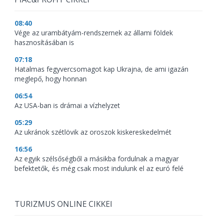
08:40
Vége az urambátyám-rendszernek az állami földek
hasznosításában is
07:18
Hatalmas fegyvercsomagot kap Ukrajna, de ami igazán
meglepő, hogy honnan
06:54
Az USA-ban is drámai a vízhelyzet
05:29
Az ukránok szétlövik az oroszok kiskereskedelmét
16:56
Az egyik szélsőségből a másikba fordulnak a magyar
befektetők, és még csak most indulunk el az euró felé
TURIZMUS ONLINE CIKKEI