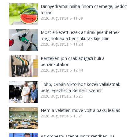
Dinnyedráma: hiába finom csemege, bedőlt
a piac
2026. augusztus 8. 11:39
Most érkezett: ezek az árak jelenhetnek
meg holnap a benzinkutak kijelzőin
2026. augusztus 4. 11:24
Pénteken jön csak az igazi buli a
benzinkutakon
2026. augusztus 6. 12:44
Több, Orbán Viktorhoz közeli vállalatnak
befellegezhet a Reuters szerint
2026. augusztus 2. 16:26
Nem a véletlen műve volt a paksi leállás
2026. augusztus 6. 13:21
Az Amnesty szerint nincs rendben, ha