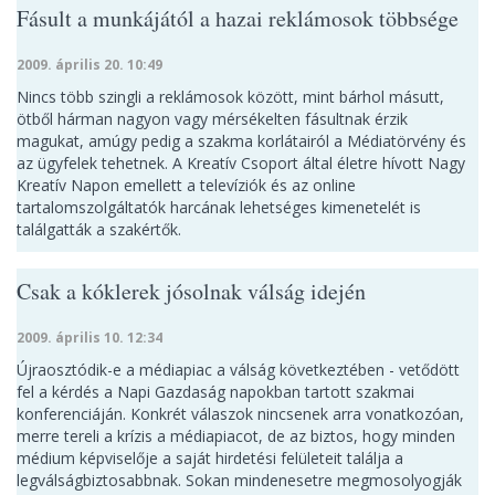
Fásult a munkájától a hazai reklámosok többsége
2009. április 20. 10:49
Nincs több szingli a reklámosok között, mint bárhol másutt,
ötből hárman nagyon vagy mérsékelten fásultnak érzik
magukat, amúgy pedig a szakma korlátairól a Médiatörvény és
az ügyfelek tehetnek. A Kreatív Csoport által életre hívott Nagy
Kreatív Napon emellett a televíziók és az online
tartalomszolgáltatók harcának lehetséges kimenetelét is
találgatták a szakértők.
Csak a kóklerek jósolnak válság idején
2009. április 10. 12:34
Újraosztódik-e a médiapiac a válság következtében - vetődött
fel a kérdés a Napi Gazdaság napokban tartott szakmai
konferenciáján. Konkrét válaszok nincsenek arra vonatkozóan,
merre tereli a krízis a médiapiacot, de az biztos, hogy minden
médium képviselője a saját hirdetési felületeit találja a
legválságbiztosabbnak. Sokan mindenesetre megmosolyogják