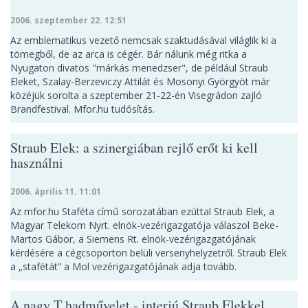
2006. szeptember 22. 12:51
Az emblematikus vezető nemcsak szaktudásával világlik ki a
tömegből, de az arca is cégér. Bár nálunk még ritka a
Nyugaton divatos "márkás menedzser", de például Straub
Eleket, Szalay-Berzeviczy Attilát és Mosonyi Györgyöt már
közéjük sorolta a szeptember 21-22-én Visegrádon zajló
Brandfestival. Mfor.hu tudósítás.
Straub Elek: a szinergiában rejlő erőt ki kell
használni
2006. április 11. 11:01
Az mfor.hu Staféta című sorozatában ezúttal Straub Elek, a
Magyar Telekom Nyrt. elnök-vezérigazgatója válaszol Beke-
Martos Gábor, a Siemens Rt. elnök-vezérigazgatójának
kérdésére a cégcsoporton belüli versenyhelyzetről. Straub Elek
a „stafétát” a Mol vezérigazgatójának adja tovább.
A nagy T hadművelet - interjú Straub Elekkel