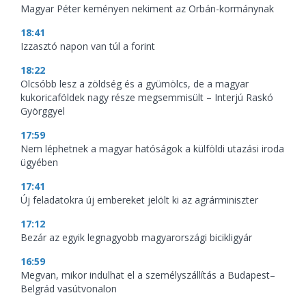
Magyar Péter keményen nekiment az Orbán-kormánynak
18:41
Izzasztó napon van túl a forint
18:22
Olcsóbb lesz a zöldség és a gyümölcs, de a magyar
kukoricaföldek nagy része megsemmisült – Interjú Raskó
Györggyel
17:59
Nem léphetnek a magyar hatóságok a külföldi utazási iroda
ügyében
17:41
Új feladatokra új embereket jelölt ki az agrárminiszter
17:12
Bezár az egyik legnagyobb magyarországi bicikligyár
16:59
Megvan, mikor indulhat el a személyszállítás a Budapest–
Belgrád vasútvonalon