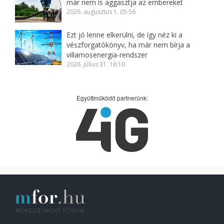
már nem is aggasztja az embereket
2026. augusztus 1. 05:56
Ezt jó lenne elkerülni, de így néz ki a
vészforgatókönyv, ha már nem bírja a
villamosenergia-rendszer
2026. július 31. 16:10
Együttműködő partnerünk: