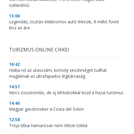
szélerőmű
13:06
Legendás, tisztán elektromos autó érkezik, 8 millió forint
lesz az ára
TURIZMUS ONLINE CIKKEI
16:42
Hiába nő az utasszám, komoly veszteséget tudhat
magáénak az ultrafapados légitársaság
14:57
Nincs összeomlás, de új kihívásokkal küzd a hazai turizmus
14:40
Magyar gasztrosiker a Costa del Solon
12:58
Trója titkai hamarosan nem titkok többé