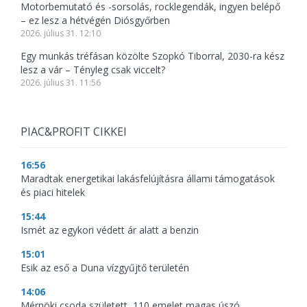
Motorbemutató és -sorsolás, rocklegendák, ingyen belépő
– ez lesz a hétvégén Diósgyőrben
2026. július 31. 12:10
Egy munkás tréfásan közölte Szopkó Tiborral, 2030-ra kész
lesz a vár – Tényleg csak viccelt?
2026. július 31. 11:56
PIAC&PROFIT CIKKEI
16:56
Maradtak energetikai lakásfelújításra állami támogatások
és piaci hitelek
15:44
Ismét az egykori védett ár alatt a benzin
15:01
Esik az eső a Duna vízgyűjtő területén
14:06
Mérnöki csoda született, 110 emelet magas úszó