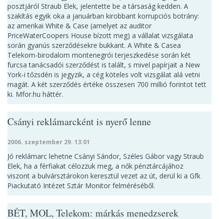
posztjáról Straub Elek, jelentette be a társaság kedden. A
szakítás egyik oka a januárban kirobbant korrupciós botrány:
az amerikai White & Case (amelyet az auditor
PriceWaterCoopers House bízott meg) a vállalat vizsgálata
során gyanús szerződésekre bukkant. A White & Casea
Telekom-birodalom montenegrói terjeszkedése során két
furcsa tanácsadói szerződést is talált, s mivel papírjait a New
York-i tőzsdén is jegyzik, a cég köteles volt vizsgálat alá vetni
magát. A két szerződés értéke összesen 700 millió forintot tett
ki. Mfor.hu háttér.
Csányi reklámarcként is nyerő lenne
2006. szeptember 29. 13:01
Jó reklámarc lehetne Csányi Sándor, Széles Gábor vagy Straub
Elek, ha a férfiakat célozzuk meg, a nők pénztárcájához
viszont a bulvársztárokon keresztül vezet az út, derül ki a Gfk
Piackutató Intézet Sztár Monitor felméréséből.
BÉT, MOL, Telekom: márkás menedzserek