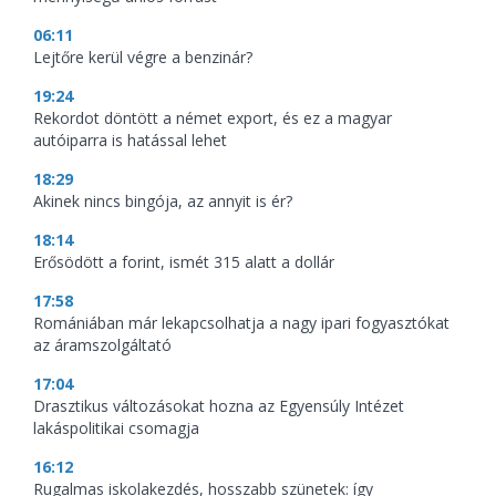
06:11
Lejtőre kerül végre a benzinár?
19:24
Rekordot döntött a német export, és ez a magyar
autóiparra is hatással lehet
18:29
Akinek nincs bingója, az annyit is ér?
18:14
Erősödött a forint, ismét 315 alatt a dollár
17:58
Romániában már lekapcsolhatja a nagy ipari fogyasztókat
az áramszolgáltató
17:04
Drasztikus változásokat hozna az Egyensúly Intézet
lakáspolitikai csomagja
16:12
Rugalmas iskolakezdés, hosszabb szünetek: így