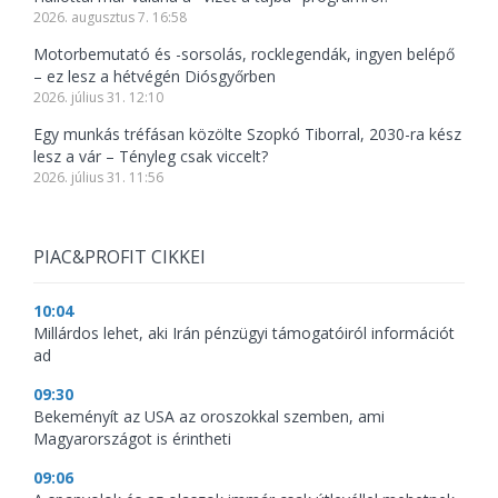
2026. augusztus 7. 16:58
Motorbemutató és -sorsolás, rocklegendák, ingyen belépő
– ez lesz a hétvégén Diósgyőrben
2026. július 31. 12:10
Egy munkás tréfásan közölte Szopkó Tiborral, 2030-ra kész
lesz a vár – Tényleg csak viccelt?
2026. július 31. 11:56
PIAC&PROFIT CIKKEI
10:04
Millárdos lehet, aki Irán pénzügyi támogatóiról információt
ad
09:30
Bekeményít az USA az oroszokkal szemben, ami
Magyarországot is érintheti
09:06