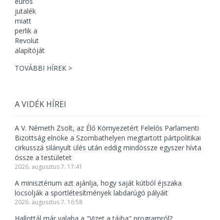
TOVÁBBI HÍREK >
A VIDÉK HÍREI
A V. Németh Zsolt, az Élő Környezetért Felelős Parlamenti
Bizottság elnöke a Szombathelyen megtartott pártpolitikai
cirkusszá silányult ülés után eddig mindössze egyszer hívta
össze a testületet
2026. augusztus 7. 17:41
A minisztérium azt ajánlja, hogy saját kútból éjszaka
locsolják a sportlétesítmények labdarúgó pályáit
2026. augusztus 7. 16:58
Hallottál már valaha a "Vizet a tájba" programról?