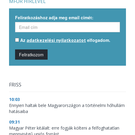
MFOR HÍRLEVÉL
Feliratkozáshoz adja meg email címét:
Az
elfogadom.
adatkezelési nyilatkozatot
Feliratkozom
FRISS
10:03
Ennyien haltak bele Magyarországon a történelmi hőhullám
hatásaiba
09:31
Magyar Péter kitálalt: erre fogják költeni a felfoghatatlan
mennyiségű uniós forrást