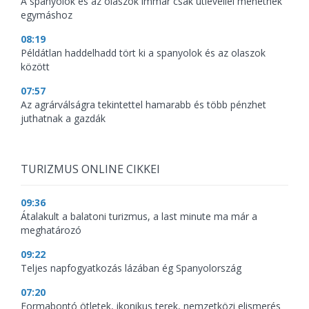
A spanyolok és az olaszok immár csak útlevéllel mehetnek
egymáshoz
08:19
Példátlan haddelhadd tört ki a spanyolok és az olaszok
között
07:57
Az agrárválságra tekintettel hamarabb és több pénzhet
juthatnak a gazdák
TURIZMUS ONLINE CIKKEI
09:36
Átalakult a balatoni turizmus, a last minute ma már a
meghatározó
09:22
Teljes napfogyatkozás lázában ég Spanyolország
07:20
Formabontó ötletek, ikonikus terek, nemzetközi elismerés