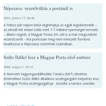
Népszava: vezetőváltás a postánál is
2010. június 17. 06:49
A Fidesz pár napon belül végrehajtja az egyik legsikeresebb –
az elmúlt két évben több mint 7-7 milliárd nyereséget termelő
– állami cégnél, a Magyar Posta Zrt.-nél is a már megszokott
vezetőcserét - írta pontosan meg nem nevezett forrásra
hivatkozva a Népszava csütörtöki számában.
Szűts Ildikó lesz a Magyar Posta első embere
2008. május 7. 19:14
A Nemzeti Vagyongazdálkodási Tanács (NVT) döntése
értelmében Szűts Ildikó általános vezérigazgató-helyettes lesz
a Magyar Posta vezérigazgatója - közölte a tanács szerdán.