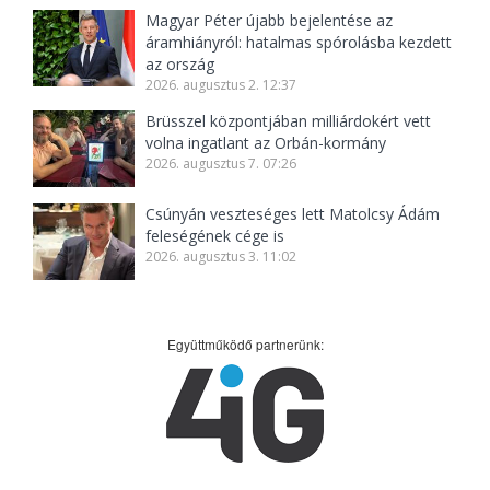
Magyar Péter újabb bejelentése az
áramhiányról: hatalmas spórolásba kezdett
az ország
2026. augusztus 2. 12:37
Brüsszel központjában milliárdokért vett
volna ingatlant az Orbán-kormány
2026. augusztus 7. 07:26
Csúnyán veszteséges lett Matolcsy Ádám
feleségének cége is
2026. augusztus 3. 11:02
Együttműködő partnerünk: