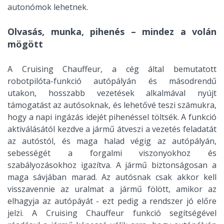
autonómok lehetnek.
Olvasás, munka, pihenés – mindez a volán
mögött
A Cruising Chauffeur, a cég által bemutatott
robotpilóta-funkció autópályán és másodrendű
utakon, hosszabb vezetések alkalmával nyújt
támogatást az autósoknak, és lehetővé teszi számukra,
hogy a napi ingázás idejét pihenéssel töltsék. A funkció
aktiválásától kezdve a jármű átveszi a vezetés feladatát
az autóstól, és maga halad végig az autópályán,
sebességét a forgalmi viszonyokhoz és
szabályozásokhoz igazítva. A jármű biztonságosan a
maga sávjában marad. Az autósnak csak akkor kell
visszavennie az uralmat a jármű fölött, amikor az
elhagyja az autópáyát - ezt pedig a rendszer jó előre
jelzi. A Cruising Chauffeur funkció segítségével