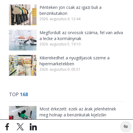
Pénteken jön csak az igazi buli a
benzinkutakon
2026. augusztus 6. 12:44
Megfordult az orvosok száma, fel van adva
a lecke a kormánynak
2026. augusztus 5. 19:10
Kikerekedhet a nyugdíjasok szeme a
hipermarketekben
2026. augusztus 6. 05:51
TOP
168
Most érkezett: ezek az árak jelenhetnek
meg holnap a benzinkutak kijelzőin
2026. augusztus 4. 11:24
6p