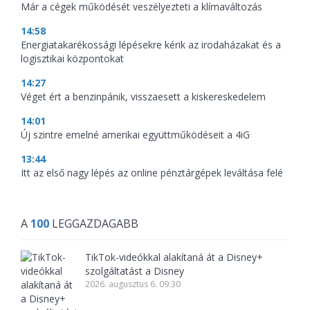
Már a cégek működését veszélyezteti a klímaváltozás
14:58
Energiatakarékossági lépésekre kérik az irodaházakat és a
logisztikai központokat
14:27
Véget ért a benzinpánik, visszaesett a kiskereskedelem
14:01
Új szintre emelné amerikai együttműködéseit a 4iG
13:44
Itt az első nagy lépés az online pénztárgépek leváltása felé
A
100
LEGGAZDAGABB
TikTok-videókkal alakítaná át a Disney+
szolgáltatást a Disney
2026. augusztus 6. 09:30