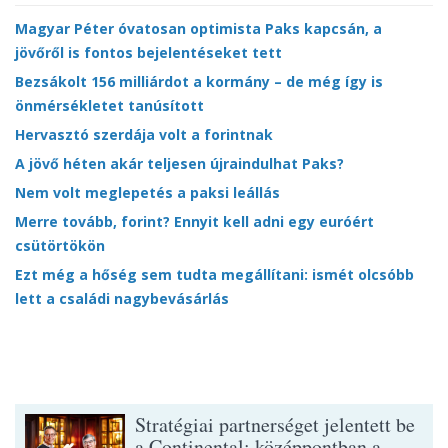
Magyar Péter óvatosan optimista Paks kapcsán, a
jövőről is fontos bejelentéseket tett
Bezsákolt 156 milliárdot a kormány – de még így is
önmérsékletet tanúsított
Hervasztó szerdája volt a forintnak
A jövő héten akár teljesen újraindulhat Paks?
Nem volt meglepetés a paksi leállás
Merre tovább, forint? Ennyit kell adni egy euróért
csütörtökön
Ezt még a hőség sem tudta megállítani: ismét olcsóbb
lett a családi nagybevásárlás
Stratégiai partnerséget jelentett be
a Continental: középpontban a