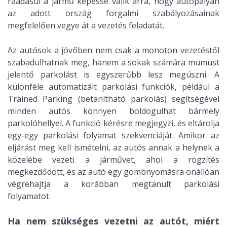
ráadásul a jármű képessé válik arra, hogy autópályán
az adott ország forgalmi szabályozásainak
megfelelően vegye át a vezetés feladatát.
Az autósok a jövőben nem csak a monoton vezetéstől
szabadulhatnak meg, hanem a sokak számára mumust
jelentő parkolást is egyszerűbb lesz megúszni. A
különféle automatizált parkolási funkciók, például a
Trained Parking (betanítható parkolás) segítségével
minden autós könnyen boldogulhat bármely
parkolóhellyel. A funkció kérésre megjegyzi, és eltárolja
egy-egy parkolási folyamat szekvenciáját. Amikor az
eljárást meg kell ismételni, az autós annak a helynek a
közelébe vezeti a járművet, ahol a rögzítés
megkezdődött, és az autó egy gombnyomásra önállóan
végrehajtja a korábban megtanult parkolási
folyamatot.
Ha nem szükséges vezetni az autót, miért