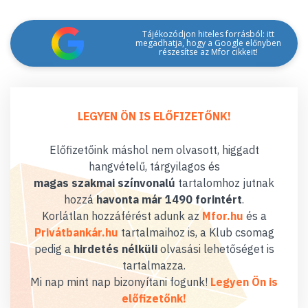
Tájékozódjon hiteles forrásból: itt
megadhatja, hogy a Google előnyben
részesítse az Mfor cikkeit!
LEGYEN ÖN IS ELŐFIZETŐNK!
Előfizetőink máshol nem olvasott, higgadt
hangvételű, tárgyilagos és
magas szakmai színvonalú
tartalomhoz jutnak
hozzá
havonta már 1490 forintért
.
Korlátlan hozzáférést adunk az
Mfor.hu
és a
Privátbankár.hu
tartalmaihoz is, a Klub csomag
pedig a
hirdetés nélküli
olvasási lehetőséget is
tartalmazza.
Mi nap mint nap bizonyítani fogunk!
Legyen Ön is
előfizetőnk!