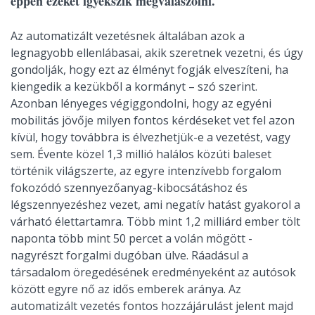
éppen ezeket igyekszik megválaszolni.
Az automatizált vezetésnek általában azok a
legnagyobb ellenlábasai, akik szeretnek vezetni, és úgy
gondolják, hogy ezt az élményt fogják elveszíteni, ha
kiengedik a kezükből a kormányt – szó szerint.
Azonban lényeges végiggondolni, hogy az egyéni
mobilitás jövője milyen fontos kérdéseket vet fel azon
kívül, hogy továbbra is élvezhetjük-e a vezetést, vagy
sem. Évente közel 1,3 millió halálos közúti baleset
történik világszerte, az egyre intenzívebb forgalom
fokozódó szennyezőanyag-kibocsátáshoz és
légszennyezéshez vezet, ami negatív hatást gyakorol a
várható élettartamra. Több mint 1,2 milliárd ember tölt
naponta több mint 50 percet a volán mögött -
nagyrészt forgalmi dugóban ülve. Ráadásul a
társadalom öregedésének eredményeként az autósok
között egyre nő az idős emberek aránya. Az
automatizált vezetés fontos hozzájárulást jelent majd