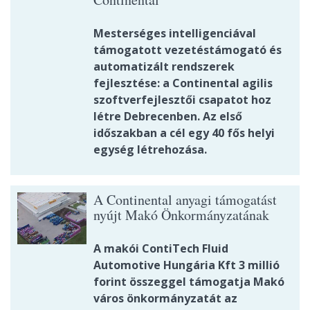
Mesterséges intelligenciával
támogatott vezetéstámogató és
automatizált rendszerek
fejlesztése: a Continental agilis
szoftverfejlesztői csapatot hoz
létre Debrecenben. Az első
időszakban a cél egy 40 fős helyi
egység létrehozása.
A Continental anyagi támogatást
nyújt Makó Önkormányzatának
A makói ContiTech Fluid
Automotive Hungária Kft 3 millió
forint összeggel támogatja Makó
város önkormányzatát az