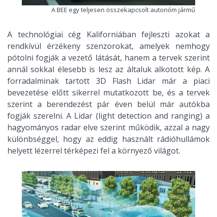
A BEE egy teljesen összekapcsolt autonóm jármű
A technológiai cég Kaliforniában fejleszti azokat a
rendkívül érzékeny szenzorokat, amelyek nemhogy
pótolni fogják a vezető látását, hanem a tervek szerint
annál sokkal élesebb is lesz az általuk alkotott kép. A
forradalminak tartott 3D Flash Lidar már a piaci
bevezetése előtt sikerrel mutatkozott be, és a tervek
szerint a berendezést pár éven belül már autókba
fogják szerelni. A Lidar (light detection and ranging) a
hagyományos radar elve szerint működik, azzal a nagy
különbséggel, hogy az eddig használt rádióhullámok
helyett lézerrel térképezi fel a környező világot.