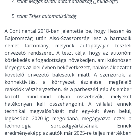
szint: Magas szintű automatizáltság („mind-off”)
szint: Teljes automatizáltság
A Continental 2018-ban jelentette be, hogy Hessen és
Bajorország után Alsó-Szászország lesz a harmadik
német tartomány, melynek autópályáján teszteli
önvezető rendszerét. A teszt célja, hogy az autonóm
közlekedés elfogadottsága növekedjen, ami különösen
lényeges az idei évben bekövetkezett, halálos áldozatot
követelő önvezető balesetek miatt. A szenzorok, a
konnektivitás, a környezet észlelése, megfelelő
reakciók vészhelyzetben, és a párbeszéd gép és ember
között mind-mind olyan összetevők, melyeket
hatékonyan kell összehangolni. A vállalat ennek
technikai megvalósítását már egy-két éven belül,
legkésőbb 2020-ig megoldaná, megágyazva ezzel a
technológia sorozatgyártásának. Ennek
eredményeképp az autók már 2025-re teljes mértékben