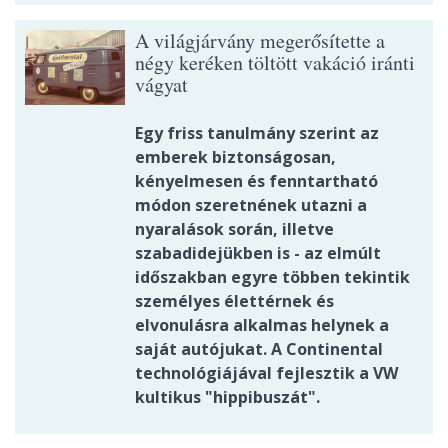
A világjárvány megerősítette a
négy keréken töltött vakáció iránti
vágyat
Egy friss tanulmány szerint az
emberek biztonságosan,
kényelmesen és fenntartható
módon szeretnének utazni a
nyaralások során, illetve
szabadidejükben is - az elmúlt
időszakban egyre többen tekintik
személyes élettérnek és
elvonulásra alkalmas helynek a
saját autójukat. A Continental
technológiájával fejlesztik a VW
kultikus "hippibuszát".