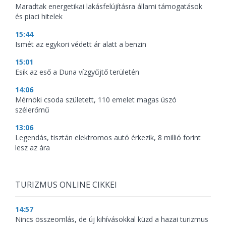
Maradtak energetikai lakásfelújításra állami támogatások
és piaci hitelek
15:44
Ismét az egykori védett ár alatt a benzin
15:01
Esik az eső a Duna vízgyűjtő területén
14:06
Mérnöki csoda született, 110 emelet magas úszó
szélerőmű
13:06
Legendás, tisztán elektromos autó érkezik, 8 millió forint
lesz az ára
TURIZMUS ONLINE CIKKEI
14:57
Nincs összeomlás, de új kihívásokkal küzd a hazai turizmus