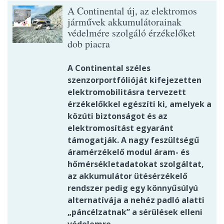
A Continental új, az elektromos
járművek akkumulátorainak
védelmére szolgáló érzékelőket
dob piacra
A Continental széles
szenzorportfólióját kifejezetten
elektromobilitásra tervezett
érzékelőkkel egészíti ki, amelyek a
közúti biztonságot és az
elektromosítást egyaránt
támogatják. A nagy feszültségű
áramérzékelő modul áram- és
hőmérsékletadatokat szolgáltat,
az akkumulátor ütésérzékelő
rendszer pedig egy könnyűsúlyú
alternatívája a nehéz padló alatti
„páncélzatnak” a sérülések elleni
védelemre.