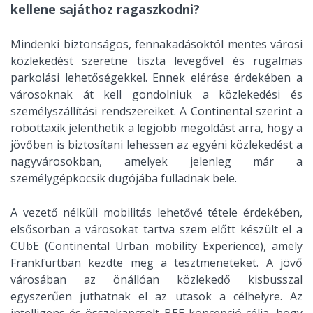
kellene sajáthoz ragaszkodni?
Mindenki biztonságos, fennakadásoktól mentes városi
közlekedést szeretne tiszta levegővel és rugalmas
parkolási lehetőségekkel. Ennek elérése érdekében a
városoknak át kell gondolniuk a közlekedési és
személyszállítási rendszereiket. A Continental szerint a
robottaxik jelenthetik a legjobb megoldást arra, hogy a
jövőben is biztosítani lehessen az egyéni közlekedést a
nagyvárosokban, amelyek jelenleg már a
személygépkocsik dugójába fulladnak bele.
A vezető nélküli mobilitás lehetővé tétele érdekében,
elsősorban a városokat tartva szem előtt készült el a
CUbE (Continental Urban mobility Experience), amely
Frankfurtban kezdte meg a tesztmeneteket. A jövő
városában az önállóan közlekedő kisbusszal
egyszerűen juthatnak el az utasok a célhelyre. Az