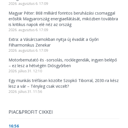
2026. augusztus 6. 17:09
Magyar Péter: 868 milliárd forintos beruházási csomaggal
erősítik Magyarország energiaellátását, miközben továbbra
is kritikus napok elé néz az ország
2026. augusztus 6. 17:09
Extra: a Vásárcsarnokban nyitja új évadát a Győri
Filharmonikus Zenekar
2026. augusztus 6. 17:09
Motorbemutató és -sorsolás, rocklegendák, ingyen belépő
– ez lesz a hétvégén Diósgyőrben
2026. július 31. 12:10
Egy munkás tréfásan közölte Szopkó Tiborral, 2030-ra kész
lesz a vár – Tényleg csak viccelt?
2026. július 31. 11:56
PIAC&PROFIT CIKKEI
16:56