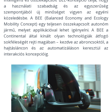
intelligens és összekapcsolt BEE-koncepció célja, hogy
a használati szabadság és az egyszerűség
szempontjából új minőséget vigyen az egyéni
közeledésbe. A BEE (Balanced Economy and Ecology
Mobility Concept) egy teljesen összekapcsolt autonóm
jármű, melyet applikációval lehet igényelni. A BEE a
Continental által kínált olyan technológiák átfogó
sokféleségét rejti magában – kezdve az abroncsoktól, a
hajtásláncon és az automatizáláson keresztül az
interakciós koncepcióig.