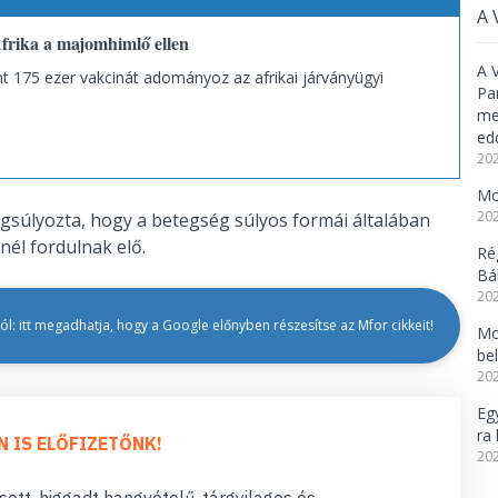
A 
frika a majomhimlő ellen
A 
t 175 ezer vakcinát adományoz az afrikai járványügyi
Pa
meg
ed
202
Mo
202
ngsúlyozta, hogy a betegség súlyos formái általában
él fordulnak elő.
Ré
Bál
202
l: itt megadhatja, hogy a Google előnyben részesítse az Mfor cikkeit!
Mo
be
202
Eg
ra 
N IS ELŐFIZETŐNK!
202
ott, higgadt hangvételű, tárgyilagos és