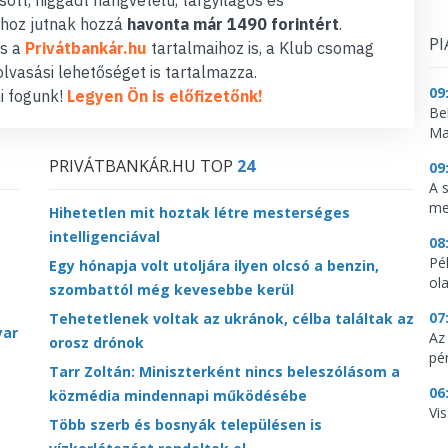
hoz jutnak hozzá
havonta már 1490 forintért
.
PI
s a
Privátbankár.hu
tartalmaihoz is, a Klub csomag
lvasási lehetőséget is tartalmazza.
09
i fogunk!
Legyen Ön is előfizetőnk!
Be
Ma
PRIVÁTBANKÁR.HU TOP
24
09
A 
me
Hihetetlen mit hoztak létre mesterséges
intelligenciával
08
Pé
Egy hónapja volt utoljára ilyen olcsó a benzin,
ol
szombattól még kevesebbe kerül
07
Tehetetlenek voltak az ukránok, célba találtak az
yar
Az
orosz drónok
pé
Tarr Zoltán: Miniszterként nincs beleszólásom a
06
közmédia mindennapi működésébe
Vi
Több szerb és bosnyák településen is