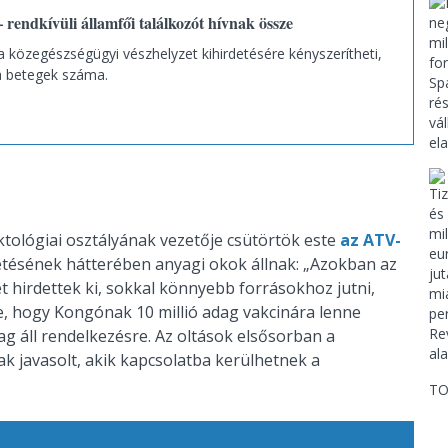
 rendkívüli államfői találkozót hívnak össze
a közegészségügyi vészhelyzet kihirdetésére kényszerítheti,
a betegek száma.
ktológiai osztályának vezetője csütörtök este
az ATV-
etésének hátterében anyagi okok állnak: „Azokban az
 hirdettek ki, sokkal könnyebb forrásokhoz jutni,
e, hogy Kongónak 10 millió adag vakcinára lenne
g áll rendelkezésre. Az oltások elsősorban a
k javasolt, akik kapcsolatba kerülhetnek a
TO