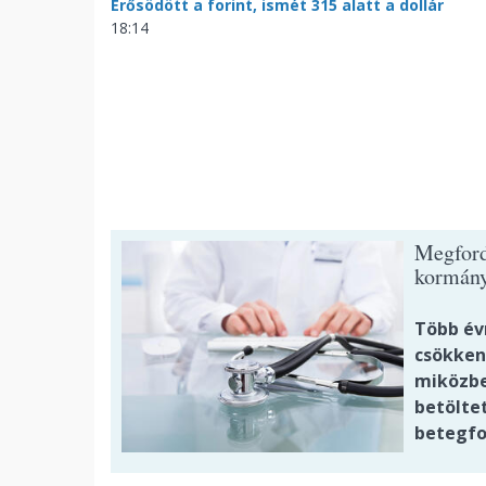
Erősödött a forint, ismét 315 alatt a dollár
18:14
Megford
kormán
Több év
csökken
miközbe
betöltet
betegfo