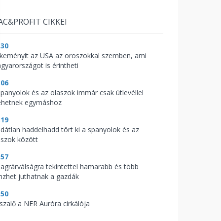
AC&PROFIT CIKKEI
:30
keményít az USA az oroszokkal szemben, ami
gyarországot is érintheti
:06
spanyolok és az olaszok immár csak útlevéllel
hetnek egymáshoz
:19
ldátlan haddelhadd tört ki a spanyolok és az
aszok között
:57
 agrárválságra tekintettel hamarabb és több
nzhet juthatnak a gazdák
:50
sszalő a NER Auróra cirkálója