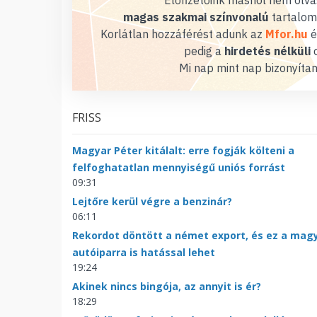
magas szakmai színvonalú
tartalom
Korlátlan hozzáférést adunk az
Mfor.hu
é
pedig a
hirdetés nélküli
o
Mi nap mint nap bizonyítan
FRISS
Magyar Péter kitálalt: erre fogják költeni a
felfoghatatlan mennyiségű uniós forrást
09:31
Lejtőre kerül végre a benzinár?
06:11
Rekordot döntött a német export, és ez a mag
autóiparra is hatással lehet
19:24
Akinek nincs bingója, az annyit is ér?
18:29