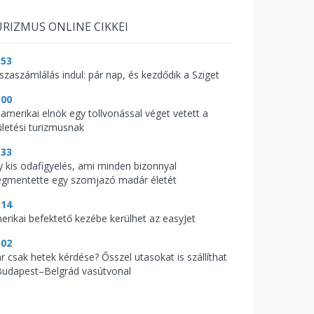
RIZMUS ONLINE CIKKEI
:53
sszaszámlálás indul: pár nap, és kezdődik a Sziget
:00
 amerikai elnök egy tollvonással véget vetett a
ületési turizmusnak
:33
y kis odafigyelés, ami minden bizonnyal
gmentette egy szomjazó madár életét
:14
erikai befektető kezébe kerülhet az easyJet
:02
r csak hetek kérdése? Ősszel utasokat is szállíthat
Budapest–Belgrád vasútvonal