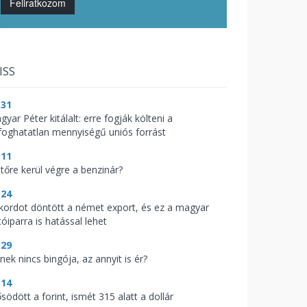
Feliratkozom
ISS
:31
yar Péter kitálalt: erre fogják költeni a
lfoghatatlan mennyiségű uniós forrást
:11
jtőre kerül végre a benzinár?
:24
kordot döntött a német export, és ez a magyar
óiparra is hatással lehet
:29
nek nincs bingója, az annyit is ér?
:14
södött a forint, ismét 315 alatt a dollár