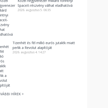
Közel negyvenezer milliárd forintnyi
SpaceX-részvény válhat eladhatóvá
2026. augusztus 5. 06:35
Tizenhét és fél millió eurós jutalék miatt
perlik a Revolut alapítóját
2026. augusztus 4. 14:27
VÁBBI HÍREK >