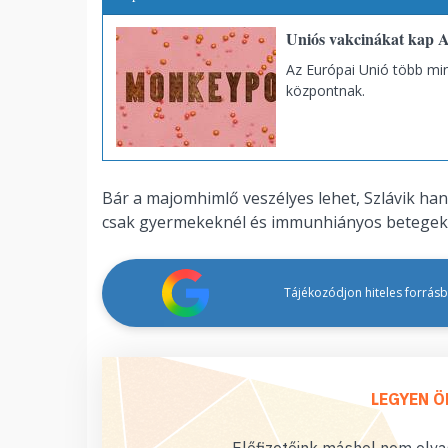
Uniós vakcinákat kap A
Az Európai Unió több min
központnak.
Bár a majomhimlő veszélyes lehet, Szlávik ha
csak gyermekeknél és immunhiányos betegekn
Tájékozódjon hiteles forrásbó
LEGYEN Ö
Előfizetőink máshol nem olvas