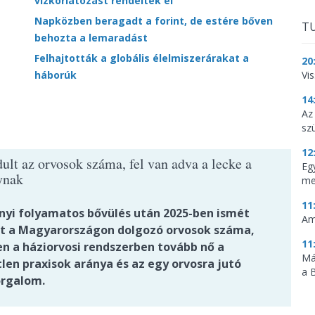
vízkorlátozást rendeltek el
Napközben beragadt a forint, de estére bőven
TU
behozta a lemaradást
Felhajtották a globális élelmiszerárakat a
20
háborúk
Vi
14
Az
sz
12
ult az orvosok száma, fel van adva a lecke a
Eg
ynak
me
11
nyi folyamatos bővülés után 2025-ben ismét
Am
t a Magyarországon dolgozó orvosok száma,
11
n a háziorvosi rendszerben tovább nő a
Má
len praxisok aránya és az egy orvosra jutó
a 
rgalom.