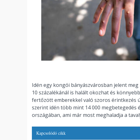
Idén egy kongói bányászvárosban jelent meg 
10 százalékánál is halált okozhat és könnyebb
fertőzött emberekkel való szoros érintkezés ú
szerint idén több mint 14 000 megbetegedés és
országában, ami már most meghaladja a tavaly
Kapcsolódó cikk