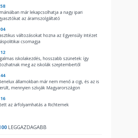
:58
mániában már lekapcsolhatja a nagy ipari
gyasztókat az áramszolgáltató
:04
asztikus változásokat hozna az Egyensúly Intézet
káspolitikai csomagja
:12
galmas iskolakezdés, hosszabb szünetek: így
ltozhatnak meg az iskolák szeptembertől
:44
Benelux államokban már nem menő a cigi, és az is
derült, mennyien szívják Magyarországon
:16
tett az árfolyamhatás a Richternek
100
LEGGAZDAGABB