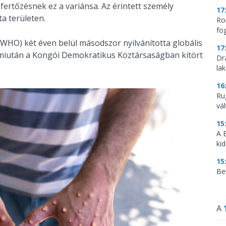
sfertőzésnek ez a variánsa. Az érintett személy
17
ta területen.
Ro
fo
WHO) két éven belül másodszor nyilvánította globális
17
miután a Kongói Demokratikus Köztársaságban kitört
Dr
la
16
Ru
vá
15
A 
ki
15
Be
A