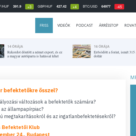
F/HUF
GBP/HUF
BTC/USD
391.9
427.42
64977
+3
+4
-45
FRISS
VIDEÓK
PODCAST
ÁRRÉSSTOP
ROVA
14 ÓRÁJA
16 ÓRÁJA
Rekordot döntött a német export, és ez
Erősödött a forint, ismét 315 a
a magyar autóiparra is hatással lehet
dollár
MF
r befektetőkre ősszel?
bályozási változások a befektetők számára?
t az állampapírpiac?
 megtakarításokról és az ingatlanbefektetésekről?
s Befektetői Klub
ember 24., Budapest