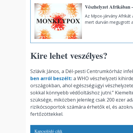
Vészhelyzet Afrikában –
Az Mpox-járvány Afrikát 
mert durván megugrott 
Kire lehet veszélyes?
Szlávik János, a Dél-pesti Centrumkórház infe
ben arról beszélt:
a WHO vészhelyzeti kihird
országokban, ahol egészségügyi vészhelyzetet
sokkal könnyebb védőoltáshoz jutni.” Kiemelt
szüksége, miközben jelenleg csak 200 ezer ada
rizikócsoportok számára érhetők el, és azokna
fertőzöttekkel.
Kapcsolódó cikk