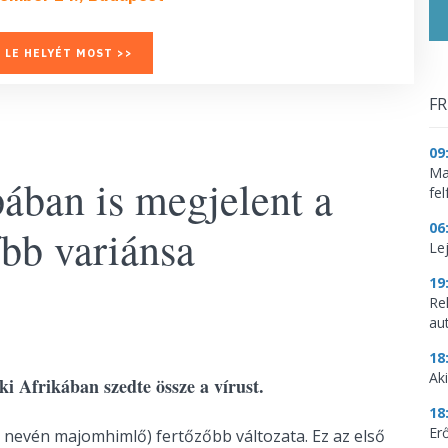
 LE HELYÉT MOST >>
FR
09
Mag
pában is megjelent a
fe
06
bb variánsa
Le
19
Re
aut
18
Aki
i Afrikában szedte össze a vírust.
18
Erő
nevén majomhimlő) fertőzőbb változata. Ez az első