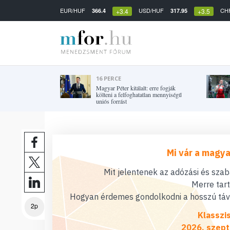
EUR/HUF
USD/HUF
CH
366.4
317.95
+3.4
+3.5
16 PERCE
Magyar Péter kitálalt: erre fogják
költeni a felfoghatatlan mennyiségű
uniós forrást
Mi vár a magya
Mit jelentenek az adózási és sza
Merre tar
Hogyan érdemes gondolkodni a hosszú távú
2p
Klasszi
2026. szept