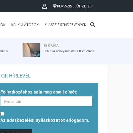
KLASSZIS ELŐFIZETÉS
TOK
KALKULÁTOROK
KLASSZIS RENDEZVÉNYEK
19 ÓRÁJA
latt a
Betett az árfolyamhatás a Richternek
OR HÍRLEVÉL
Feliratkozáshoz adja meg email címét:
Az
elfogadom.
adatkezelési nyilatkozatot