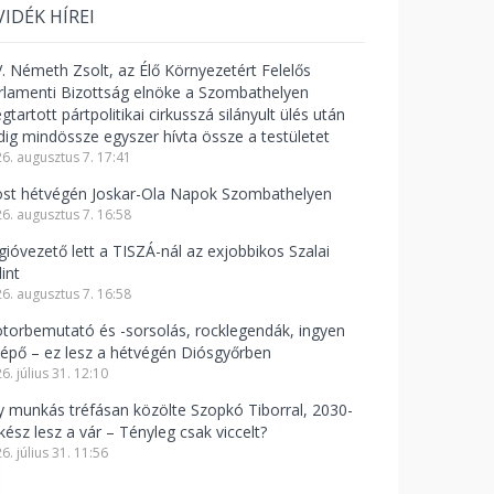
VIDÉK HÍREI
V. Németh Zsolt, az Élő Környezetért Felelős
rlamenti Bizottság elnöke a Szombathelyen
tartott pártpolitikai cirkusszá silányult ülés után
dig mindössze egyszer hívta össze a testületet
6. augusztus 7. 17:41
st hétvégén Joskar-Ola Napok Szombathelyen
6. augusztus 7. 16:58
gióvezető lett a TISZÁ-nál az exjobbikos Szalai
int
6. augusztus 7. 16:58
torbemutató és -sorsolás, rocklegendák, ingyen
lépő – ez lesz a hétvégén Diósgyőrben
6. július 31. 12:10
y munkás tréfásan közölte Szopkó Tiborral, 2030-
kész lesz a vár – Tényleg csak viccelt?
6. július 31. 11:56