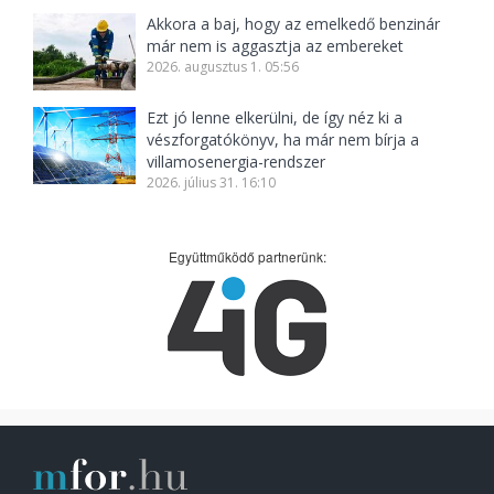
Akkora a baj, hogy az emelkedő benzinár
már nem is aggasztja az embereket
2026. augusztus 1. 05:56
Ezt jó lenne elkerülni, de így néz ki a
vészforgatókönyv, ha már nem bírja a
villamosenergia-rendszer
2026. július 31. 16:10
Együttműködő partnerünk: