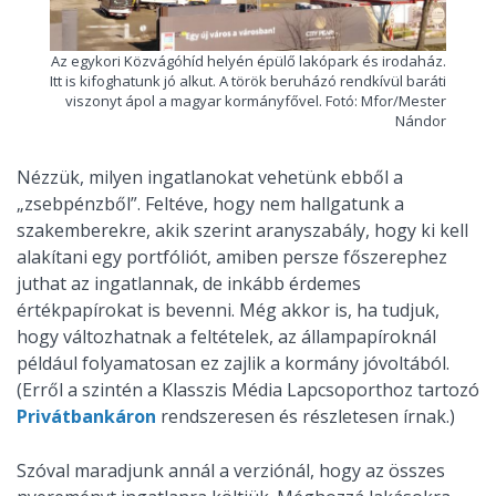
Az egykori Közvágóhíd helyén épülő lakópark és irodaház.
Itt is kifoghatunk jó alkut. A török beruházó rendkívül baráti
viszonyt ápol a magyar kormányfővel. Fotó: Mfor/Mester
Nándor
Nézzük, milyen ingatlanokat vehetünk ebből a
„zsebpénzből”. Feltéve, hogy nem hallgatunk a
szakemberekre, akik szerint aranyszabály, hogy ki kell
alakítani egy portfóliót, amiben persze főszerephez
juthat az ingatlannak, de inkább érdemes
értékpapírokat is bevenni. Még akkor is, ha tudjuk,
hogy változhatnak a feltételek, az állampapíroknál
például folyamatosan ez zajlik a kormány jóvoltából.
(Erről a szintén a Klasszis Média Lapcsoporthoz tartozó
Privátbankáron
rendszeresen és részletesen írnak.)
Szóval maradjunk annál a verziónál, hogy az összes