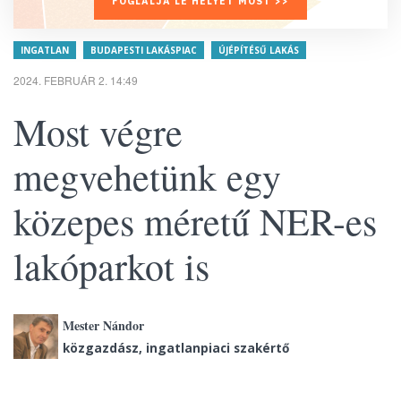
FOGLALJA LE HELYÉT MOST >>
INGATLAN
BUDAPESTI LAKÁSPIAC
ÚJÉPÍTÉSŰ LAKÁS
2024. FEBRUÁR 2. 14:49
Most végre
megvehetünk egy
közepes méretű NER-es
lakóparkot is
Mester Nándor
közgazdász, ingatlanpiaci szakértő