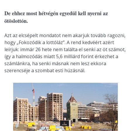
De ehhez most hétvégén egyedül kell nyerni az
ötöslottón.
Azt az elcsépelt mondatot nem akarjuk tovább ragozni,
hogy „Fokozódik a lottóláz”. A rend kedvéért azért
leírjuk: immár 26 hete nem találta el senki az öt számot,
így a halmozódás miatt 5,6 milliárd forint érkezhet a
számlánkra, ha senki másnak nem lesz ekkora
szerencséje a szombat esti húzásnál.