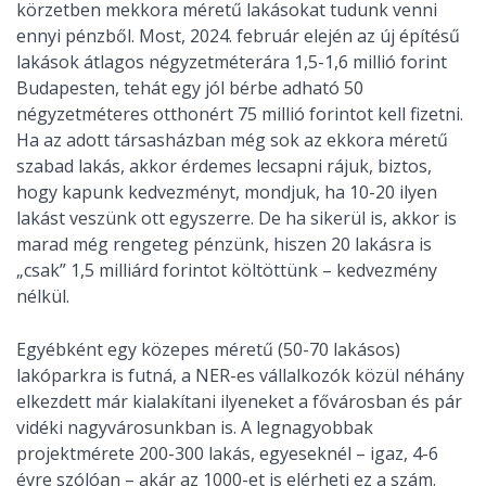
körzetben mekkora méretű lakásokat tudunk venni
ennyi pénzből. Most, 2024. február elején az új építésű
lakások átlagos négyzetméterára 1,5-1,6 millió forint
Budapesten, tehát egy jól bérbe adható 50
négyzetméteres otthonért 75 millió forintot kell fizetni.
Ha az adott társasházban még sok az ekkora méretű
szabad lakás, akkor érdemes lecsapni rájuk, biztos,
hogy kapunk kedvezményt, mondjuk, ha 10-20 ilyen
lakást veszünk ott egyszerre. De ha sikerül is, akkor is
marad még rengeteg pénzünk, hiszen 20 lakásra is
„csak” 1,5 milliárd forintot költöttünk – kedvezmény
nélkül.
Egyébként egy közepes méretű (50-70 lakásos)
lakóparkra is futná, a NER-es vállalkozók közül néhány
elkezdett már kialakítani ilyeneket a fővárosban és pár
vidéki nagyvárosunkban is. A legnagyobbak
projektmérete 200-300 lakás, egyeseknél – igaz, 4-6
évre szólóan – akár az 1000-et is elérheti ez a szám.