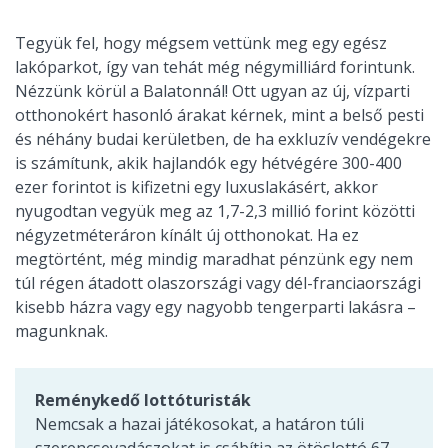
Tegyük fel, hogy mégsem vettünk meg egy egész
lakóparkot, így van tehát még négymilliárd forintunk.
Nézzünk körül a Balatonnál! Ott ugyan az új, vízparti
otthonokért hasonló árakat kérnek, mint a belső pesti
és néhány budai kerületben, de ha exkluzív vendégekre
is számítunk, akik hajlandók egy hétvégére 300-400
ezer forintot is kifizetni egy luxuslakásért, akkor
nyugodtan vegyük meg az 1,7-2,3 millió forint közötti
négyzetméteráron kínált új otthonokat. Ha ez
megtörtént, még mindig maradhat pénzünk egy nem
túl régen átadott olaszországi vagy dél-franciaországi
kisebb házra vagy egy nagyobb tengerparti lakásra –
magunknak.
Reménykedő lottóturisták
Nemcsak a hazai játékosokat, a határon túli