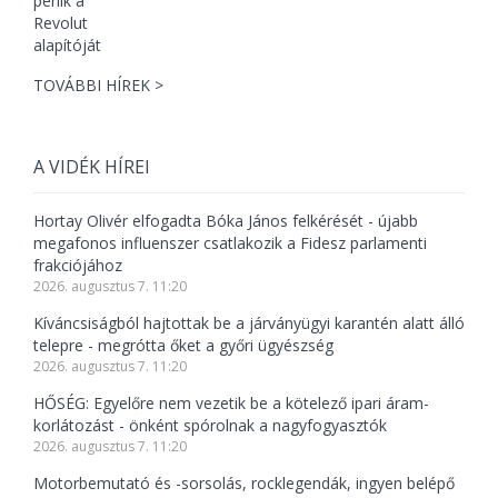
TOVÁBBI HÍREK >
A VIDÉK HÍREI
Hortay Olivér elfogadta Bóka János felkérését - újabb
megafonos influenszer csatlakozik a Fidesz parlamenti
frakciójához
2026. augusztus 7. 11:20
Kíváncsiságból hajtottak be a járványügyi karantén alatt álló
telepre - megrótta őket a győri ügyészség
2026. augusztus 7. 11:20
HŐSÉG: Egyelőre nem vezetik be a kötelező ipari áram-
korlátozást - önként spórolnak a nagyfogyasztók
2026. augusztus 7. 11:20
Motorbemutató és -sorsolás, rocklegendák, ingyen belépő