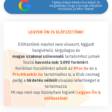
Tájékozódjon hiteles forrásból: itt
megadhatja, hogy a Google előnyben
részesítse az Mfor cikkeit!
LEGYEN ÖN IS ELŐFIZETŐNK!
Előfizetőink máshol nem olvasott, higgadt
hangvételű, tárgyilagos és
magas szakmai színvonalú
tartalomhoz jutnak
hozzá
havonta már 1490 forintért
.
Korlátlan hozzáférést adunk az
Mfor.hu
és a
Privátbankár.hu
tartalmaihoz is, a Klub csomag
pedig a
hirdetés nélküli
olvasási lehetőséget is
tartalmazza.
Mi nap mint nap bizonyítani fogunk!
Legyen Ön is
előfizetőnk!