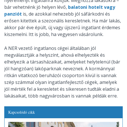
nyereményt ingatlanra költjük. Méghozzá lakásokra –
bár vehetnénk jó helyen lévő,
balatoni hotelt vagy
panziót
is, de azokkal nehezebb jól sáfárkodni és
erősen kitettek a szezonális keresletnek. Ha már lakás,
akkor pár éve épült, új vagy újszerű ingatlant érdemes
kiszemelni. Itt is jobb, ha vegyesen vásárolunk.
A NER vezető ingatlanos cégei általában jól
megválasztják a helyszínt, ahová elhelyezték és
elhelyezik a társasházaikat, amelyeket helytelenül (bár
jól hangzóan) lakóparknak neveznek. A kormánnyal
ritkán vitatkozó beruházói csoporton kívül is vannak
szép számmal olyan ingatlanfejlesztő cégek, amelyek
jól mérték fel a keresletet és sikeresen tudták eladni a
lakásaikat, több nagyvárosban is vannak példák erre.
Kapcsolódó cikk