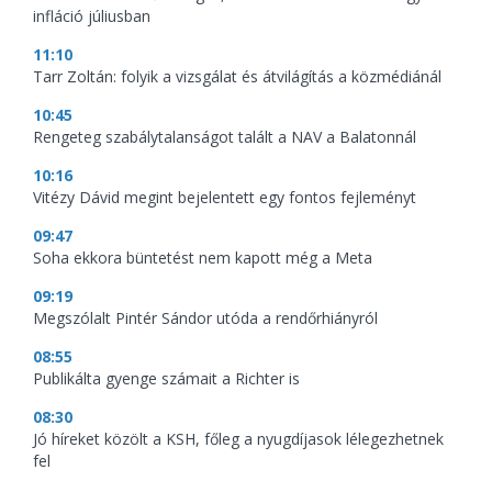
infláció júliusban
11:10
Tarr Zoltán: folyik a vizsgálat és átvilágítás a közmédiánál
10:45
Rengeteg szabálytalanságot talált a NAV a Balatonnál
10:16
Vitézy Dávid megint bejelentett egy fontos fejleményt
09:47
Soha ekkora büntetést nem kapott még a Meta
09:19
Megszólalt Pintér Sándor utóda a rendőrhiányról
08:55
Publikálta gyenge számait a Richter is
08:30
Jó híreket közölt a KSH, főleg a nyugdíjasok lélegezhetnek
fel