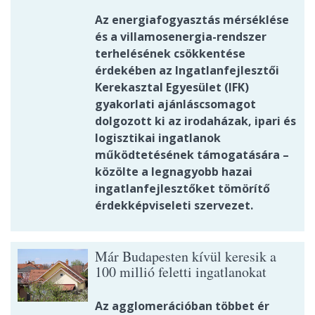
Az energiafogyasztás mérséklése
és a villamosenergia-rendszer
terhelésének csökkentése
érdekében az Ingatlanfejlesztői
Kerekasztal Egyesület (IFK)
gyakorlati ajánláscsomagot
dolgozott ki az irodaházak, ipari és
logisztikai ingatlanok
működtetésének támogatására –
közölte a legnagyobb hazai
ingatlanfejlesztőket tömörítő
érdekképviseleti szervezet.
Már Budapesten kívül keresik a
100 millió feletti ingatlanokat
Az agglomerációban többet ér