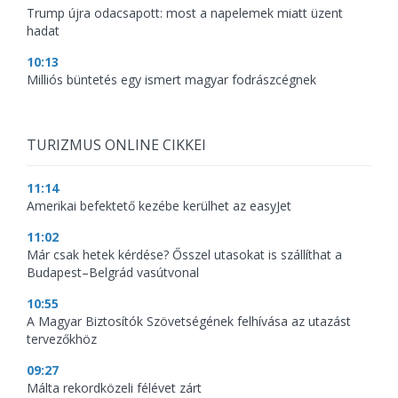
Trump újra odacsapott: most a napelemek miatt üzent
hadat
10:13
Milliós büntetés egy ismert magyar fodrászcégnek
TURIZMUS ONLINE CIKKEI
11:14
Amerikai befektető kezébe kerülhet az easyJet
11:02
Már csak hetek kérdése? Ősszel utasokat is szállíthat a
Budapest–Belgrád vasútvonal
10:55
A Magyar Biztosítók Szövetségének felhívása az utazást
tervezőkhöz
09:27
Málta rekordközeli félévet zárt