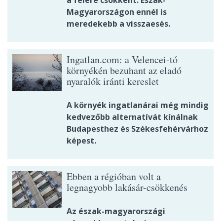
a felére csökkent. Észak-
Magyarországon ennél is
meredekebb a visszaesés.
Ingatlan.com: a Velencei-tó
környékén bezuhant az eladó
nyaralók iránti kereslet
A környék ingatlanárai még mindig
kedvezőbb alternatívát kínálnak
Budapesthez és Székesfehérvárhoz
képest.
Ebben a régióban volt a
legnagyobb lakásár-csökkenés
Az észak-magyarországi