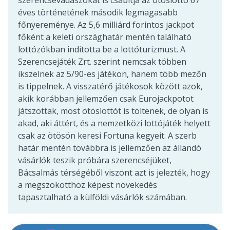
szerencsevadászokat is csábítja az ötöslottó 67
éves történetének második legmagasabb
főnyereménye. Az 5,6 milliárd forintos jackpot
főként a keleti országhatár mentén található
lottózókban indította be a lottóturizmust. A
Szerencsejáték Zrt. szerint nemcsak többen
ikszelnek az 5/90-es játékon, hanem több mezőn
is tippelnek. A visszatérő játékosok között azok,
akik korábban jellemzően csak Eurojackpotot
játszottak, most ötöslottót is töltenek, de olyan is
akad, aki áttért, és a nemzetközi lottójáték helyett
csak az ötösön keresi Fortuna kegyeit. A szerb
határ mentén továbbra is jellemzően az állandó
vásárlók teszik próbára szerencséjüket,
Bácsalmás térségéből viszont azt is jelezték, hogy
a megszokotthoz képest növekedés
tapasztalható a külföldi vásárlók számában.