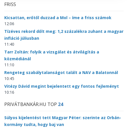
FRISS
Kicsattan, erőtől duzzad a Mol – íme a friss számok
12:06
Tízéves rekord dőlt meg: 1,2 százalékra zuhant a magyar
infláció júliusban
11:40
Tarr Zoltán: folyik a vizsgálat és átvilágítás a
közmédiánál
11:10
Rengeteg szabálytalanságot talált a NAV a Balatonnál
10:45
Vitézy Dávid megint bejelentett egy fontos fejleményt
10:16
PRIVÁTBANKÁR.HU TOP
24
Súlyos kijelentést tett Magyar Péter: szerinte az Orbán-
kormány tudta, hogy baj van