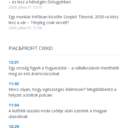
– ez lesz a hétvégén Diósgyőrben
2026. július 31. 12:10
Egy munkás tréfásan közölte Szopkó Tiborral, 2030-ra kész
lesz a vár – Tényleg csak viccelt?
2026. július 31. 11:56
PIAC&PROFIT CIKKEI
12:01
Egy ország figyeli a fogyasztást – a vállalkozások menthetik
meg az esti áramcsúcsokat
11:43
Nincs olyan, hogy egészséges élelmiszer? Megdöbbentő a
helyzet a boltok polcain
11:04
A külföldi utazási iroda csődje után üzentek a magyar
utasoknak
10:29