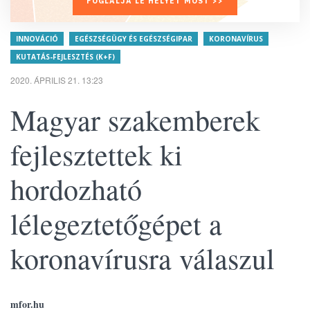
FOGLALJA LE HELYÉT MOST >>
INNOVÁCIÓ
EGÉSZSÉGÜGY ÉS EGÉSZSÉGIPAR
KORONAVÍRUS
KUTATÁS-FEJLESZTÉS (K+F)
2020. ÁPRILIS 21. 13:23
Magyar szakemberek
fejlesztettek ki
hordozható
lélegeztetőgépet a
koronavírusra válaszul
mfor.hu