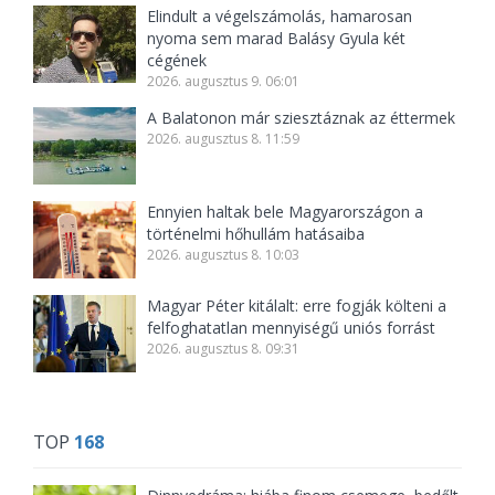
Elindult a végelszámolás, hamarosan
nyoma sem marad Balásy Gyula két
cégének
2026. augusztus 9. 06:01
A Balatonon már sziesztáznak az éttermek
2026. augusztus 8. 11:59
Ennyien haltak bele Magyarországon a
történelmi hőhullám hatásaiba
2026. augusztus 8. 10:03
Magyar Péter kitálalt: erre fogják költeni a
felfoghatatlan mennyiségű uniós forrást
2026. augusztus 8. 09:31
TOP
168