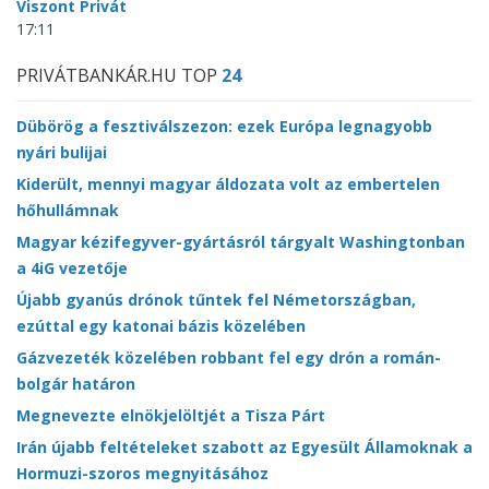
Viszont Privát
17:11
PRIVÁTBANKÁR.HU TOP
24
Dübörög a fesztiválszezon: ezek Európa legnagyobb
nyári bulijai
Kiderült, mennyi magyar áldozata volt az embertelen
hőhullámnak
Magyar kézifegyver-gyártásról tárgyalt Washingtonban
a 4iG vezetője
Újabb gyanús drónok tűntek fel Németországban,
ezúttal egy katonai bázis közelében
Gázvezeték közelében robbant fel egy drón a román-
bolgár határon
Megnevezte elnökjelöltjét a Tisza Párt
Irán újabb feltételeket szabott az Egyesült Államoknak a
Hormuzi-szoros megnyitásához