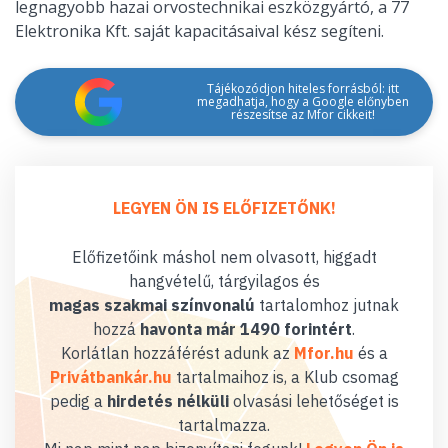
legnagyobb hazai orvostechnikai eszközgyártó, a 77
Elektronika Kft. saját kapacitásaival kész segíteni.
Tájékozódjon hiteles forrásból: itt
megadhatja, hogy a Google előnyben
részesítse az Mfor cikkeit!
LEGYEN ÖN IS ELŐFIZETŐNK!
Előfizetőink máshol nem olvasott, higgadt
hangvételű, tárgyilagos és
magas szakmai színvonalú
tartalomhoz jutnak
hozzá
havonta már 1490 forintért
.
Korlátlan hozzáférést adunk az
Mfor.hu
és a
Privátbankár.hu
tartalmaihoz is, a Klub csomag
pedig a
hirdetés nélküli
olvasási lehetőséget is
tartalmazza.