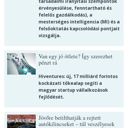
társadalmi irányítási szempontok
érvényesülése, fenntartható és
felelős gazdálkodás), a
mesterséges intelligencia (MI) és a
felsőoktatás kapcsolódási pontjait
vizsgálja.
Van egy jó ötlete? Így szerezhet
pénzt rá
Hiventures: új, 17 milliárd forintos
kockázati tőkealap segíti a
magyar startup vállalkozások
fejlődését.
Jövőre betilthatják a rejtett
autókilincseket – túl veszélyesek