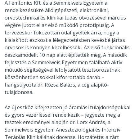
A Femtonics Kft. és a Semmelweis Egyetem a
rendelkezésükre álló gépészeti, elektronikai,
orvostechnikai és klinikai tudás ötvözésével március
végére jutott el az első működő prototípusig. A
tervezéskor fokozottan odafigyeltek arra, hogy a
kialakított eszközt a lélegeztetésben kevésbé jártas
orvosok is könnyen kezelhessék. Az első funkcionális
deszkamodellt 10 nap alatt építették meg. A második
fejlesztés a Semmelweis Egyetemen található aktív
műtüdő segítségével lefolytatott tesztsorozatnak
köszönhetően sokkal kiforrottabb darab –
hangsúlyozta dr. Rózsa Balázs, a cég alapító-
tulajdonosa.
Az új eszköz kifejezetten jó áramlási tulajdonságokkal
és gyors vezérléssel rendelkezik – jegyezte meg a
tesztek eredményei alapján dr. Lorx András, a
Semmelweis Egyetem Aneszteziológiai és Intenzív
Terápiás Klinikájának docense. Hozzátette: a zárt