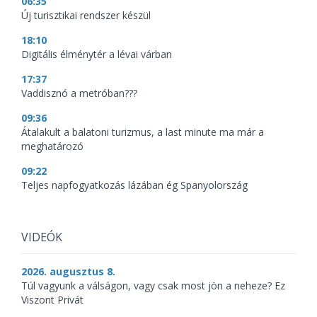
06:35
Új turisztikai rendszer készül
18:10
Digitális élménytér a lévai várban
17:37
Vaddisznó a metróban???
09:36
Átalakult a balatoni turizmus, a last minute ma már a
meghatározó
09:22
Teljes napfogyatkozás lázában ég Spanyolország
VIDEÓK
2026. augusztus 8.
Túl vagyunk a válságon, vagy csak most jön a neheze? Ez
Viszont Privát