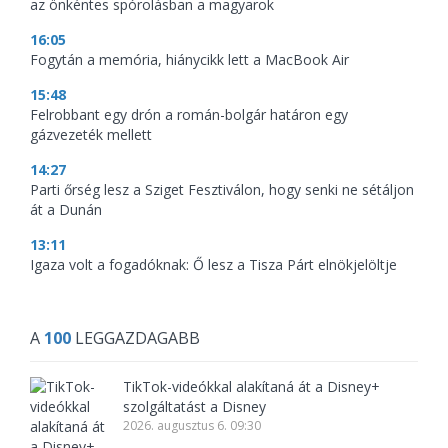
az önkéntes spórolásban a magyarok
16:05
Fogytán a memória, hiánycikk lett a MacBook Air
15:48
Felrobbant egy drón a román-bolgár határon egy
gázvezeték mellett
14:27
Parti őrség lesz a Sziget Fesztiválon, hogy senki ne sétáljon
át a Dunán
13:11
Igaza volt a fogadóknak: Ő lesz a Tisza Párt elnökjelöltje
A
100
LEGGAZDAGABB
TikTok-videókkal alakítaná át a Disney+
szolgáltatást a Disney
2026. augusztus 6. 09:30