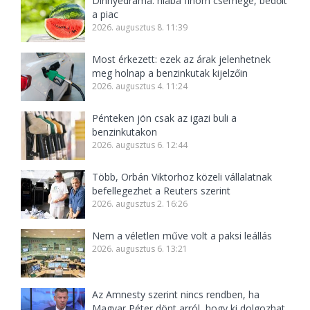
Dinnyedráma: hiába finom csemege, bedőlt
a piac
2026. augusztus 8. 11:39
Most érkezett: ezek az árak jelenhetnek
meg holnap a benzinkutak kijelzőin
2026. augusztus 4. 11:24
Pénteken jön csak az igazi buli a
benzinkutakon
2026. augusztus 6. 12:44
Több, Orbán Viktorhoz közeli vállalatnak
befellegezhet a Reuters szerint
2026. augusztus 2. 16:26
Nem a véletlen műve volt a paksi leállás
2026. augusztus 6. 13:21
Az Amnesty szerint nincs rendben, ha
Magyar Péter dönt arról, hogy ki dolgozhat