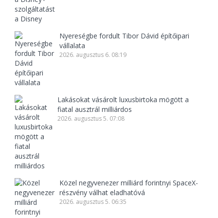
Nyereségbe fordult Tibor Dávid építőipari
vállalata
2026. augusztus 6. 08:19
Lakásokat vásárolt luxusbirtoka mögött a
fiatal ausztrál milliárdos
2026. augusztus 5. 07:08
Közel negyvenezer milliárd forintnyi SpaceX-
részvény válhat eladhatóvá
2026. augusztus 5. 06:35