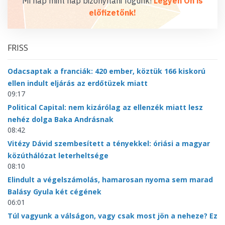
Mi nap mint nap bizonyítani fogunk!
Legyen Ön is
előfizetőnk!
FRISS
Odacsaptak a franciák: 420 ember, köztük 166 kiskorú
ellen indult eljárás az erdőtüzek miatt
09:17
Political Capital: nem kizárólag az ellenzék miatt lesz
nehéz dolga Baka Andrásnak
08:42
Vitézy Dávid szembesített a tényekkel: óriási a magyar
közúthálózat leterheltsége
08:10
Elindult a végelszámolás, hamarosan nyoma sem marad
Balásy Gyula két cégének
06:01
Túl vagyunk a válságon, vagy csak most jön a neheze? Ez