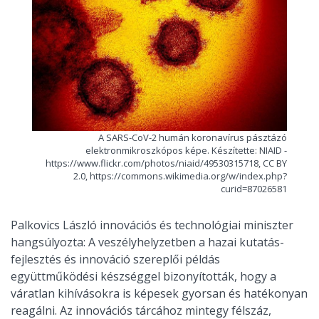
A SARS-CoV-2 humán koronavírus pásztázó
elektronmikroszkópos képe. Készítette: NIAID -
https://www.flickr.com/photos/niaid/49530315718, CC BY
2.0, https://commons.wikimedia.org/w/index.php?
curid=87026581
Palkovics László innovációs és technológiai miniszter
hangsúlyozta: A veszélyhelyzetben a hazai kutatás-
fejlesztés és innováció szereplői példás
együttműködési készséggel bizonyították, hogy a
váratlan kihívásokra is képesek gyorsan és hatékonyan
reagálni. Az innovációs tárcához mintegy félszáz,