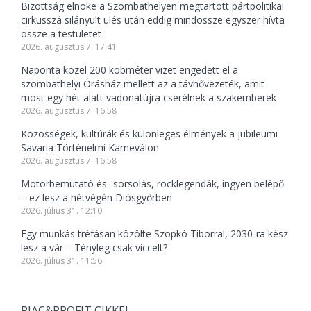
Bizottság elnöke a Szombathelyen megtartott pártpolitikai
cirkusszá silányult ülés után eddig mindössze egyszer hívta
össze a testületet
2026. augusztus 7. 17:41
Naponta közel 200 köbméter vizet engedett el a
szombathelyi Órásház mellett az a távhővezeték, amit
most egy hét alatt vadonatújra cserélnek a szakemberek
2026. augusztus 7. 16:58
Közösségek, kultúrák és különleges élmények a jubileumi
Savaria Történelmi Karneválon
2026. augusztus 7. 16:58
Motorbemutató és -sorsolás, rocklegendák, ingyen belépő
– ez lesz a hétvégén Diósgyőrben
2026. július 31. 12:10
Egy munkás tréfásan közölte Szopkó Tiborral, 2030-ra kész
lesz a vár – Tényleg csak viccelt?
2026. július 31. 11:56
PIAC&PROFIT CIKKEI