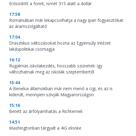
Erősödött a forint, ismét 315 alatt a dollár
17:58
Romániában már lekapcsolhatja a nagy ipari fogyasztókat
az áramszolgáltató
17:04
Drasztikus változásokat hozna az Egyensúly Intézet
lakáspolitikai csomagja
16:12
Rugalmas iskolakezdés, hosszabb szünetek: így
változhatnak meg az iskolák szeptembertől
15:44
A Benelux államokban már nem menő a cigi, és az is
kiderült, mennyien szívják Magyarországon
15:16
Betett az árfolyamhatás a Richternek
14:51
Washingtonban tárgyalt a 4iG elnöke