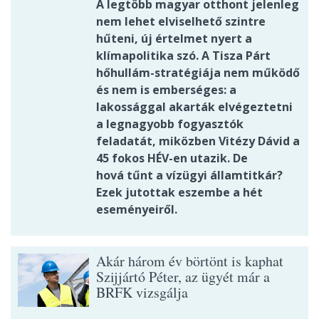
A legtöbb magyar otthont jelenleg
nem lehet elviselhető szintre
hűteni, új értelmet nyert a
klímapolitika szó. A Tisza Párt
hőhullám-stratégiája nem működő
és nem is emberséges: a
lakossággal akarták elvégeztetni
a legnagyobb fogyasztók
feladatát, miközben Vitézy Dávid a
45 fokos HÉV-en utazik. De
hová tűnt a vízügyi államtitkár?
Ezek jutottak eszembe a hét
eseményeiről.
Akár három év börtönt is kaphat
Szijjártó Péter, az ügyét már a
BRFK vizsgálja