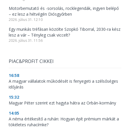
Motorbemutató és -sorsolás, rocklegendák, ingyen belépő
– ez lesz a hétvégén Diósgyőrben
2026. július 31. 12:10
Egy munkás tréfásan közölte Szopkó Tiborral, 2030-ra kész
lesz a vár – Tényleg csak viccelt?
2026. július 31. 11:56
PIAC&PROFIT CIKKEI
16:58
A magyar vállalatok működését is fenyegeti a szélsőséges
időjárás
15:32
Magyar Péter szerint ezt hagyta hátra az Orbán-kormány
14:05
A néma értékesítő a ruhán: Hogyan épít prémium márkát a
tökéletes ruhacímke?