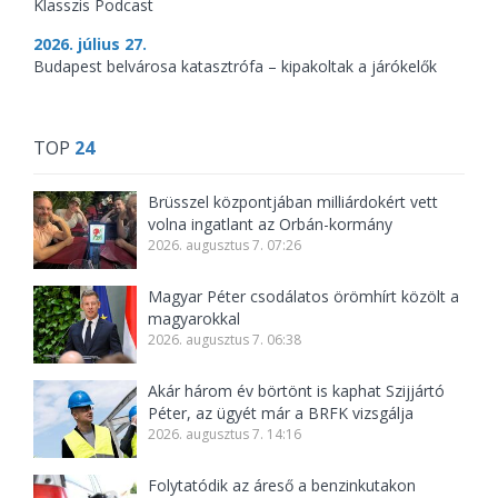
Klasszis Podcast
2026. július 27.
Budapest belvárosa katasztrófa – kipakoltak a járókelők
TOP
24
Brüsszel központjában milliárdokért vett
volna ingatlant az Orbán-kormány
2026. augusztus 7. 07:26
Magyar Péter csodálatos örömhírt közölt a
magyarokkal
2026. augusztus 7. 06:38
Akár három év börtönt is kaphat Szijjártó
Péter, az ügyét már a BRFK vizsgálja
2026. augusztus 7. 14:16
Folytatódik az áreső a benzinkutakon