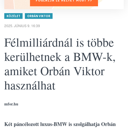
FOGLALJA LE HELYÉT MOST >>
KÖZÉLET
ORBÁN VIKTOR
2025. JÚNIUS 9. 16:39
Félmilliárdnál is többe
kerülhetnek a BMW-k,
amiket Orbán Viktor
használhat
mfor.hu
Két páncélozott luxus-BMW is szolgálhatja Orbán