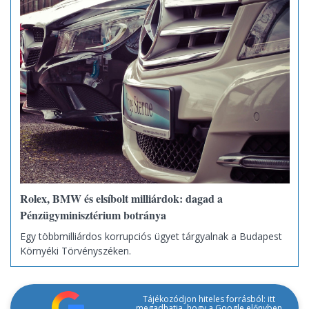
Rolex, BMW és elsíbolt milliárdok: dagad a
Pénzügyminisztérium botránya
Egy többmilliárdos korrupciós ügyet tárgyalnak a Budapest
Környéki Törvényszéken.
Tájékozódjon hiteles forrásból: itt
megadhatja, hogy a Google előnyben