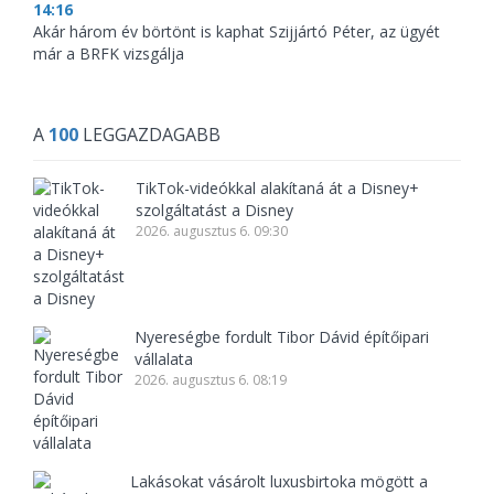
14:16
Akár három év börtönt is kaphat Szijjártó Péter, az ügyét
már a BRFK vizsgálja
A
100
LEGGAZDAGABB
TikTok-videókkal alakítaná át a Disney+
szolgáltatást a Disney
2026. augusztus 6. 09:30
Nyereségbe fordult Tibor Dávid építőipari
vállalata
2026. augusztus 6. 08:19
Lakásokat vásárolt luxusbirtoka mögött a