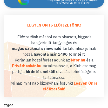
részesítse az Mfor cikkeit!
LEGYEN ÖN IS ELŐFIZETŐNK!
Előfizetőink máshol nem olvasott, higgadt
hangvételű, tárgyilagos és
magas szakmai színvonalú
tartalomhoz jutnak
hozzá
havonta már 1490 forintért
.
Korlátlan hozzáférést adunk az
Mfor.hu
és a
Privátbankár.hu
tartalmaihoz is, a Klub csomag
pedig a
hirdetés nélküli
olvasási lehetőséget is
tartalmazza.
Mi nap mint nap bizonyítani fogunk!
Legyen Ön is
előfizetőnk!
FRISS