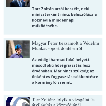
Tarr Zoltán arról beszélt, neki
miniszterként nincs beleszólása a
közmédia mindennapi
működésébe.
Magyar Péter beszámolt a Védelmi
Munkacsoport döntéseiről
Az eddigi harmadfokú helyett
másodfokú hőségriasztás lesz
érvényben. Már nincs szükség az
önkéntes fogyasztáscsökkentésre
a kormányfő szerint.
Tarr Zoltán: folyik a vizsgálat és
átvilágítás a közmédiánál