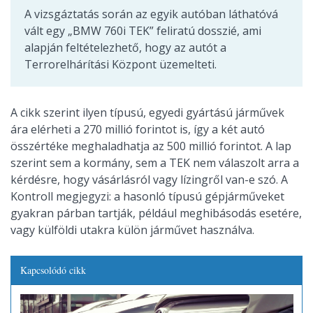
A vizsgáztatás során az egyik autóban láthatóvá
vált egy „BMW 760i TEK” feliratú dosszié, ami
alapján feltételezhető, hogy az autót a
Terrorelhárítási Központ üzemelteti.
A cikk szerint ilyen típusú, egyedi gyártású járművek
ára elérheti a 270 millió forintot is, így a két autó
összértéke meghaladhatja az 500 millió forintot. A lap
szerint sem a kormány, sem a TEK nem válaszolt arra a
kérdésre, hogy vásárlásról vagy lízingről van-e szó. A
Kontroll megjegyzi: a hasonló típusú gépjárműveket
gyakran párban tartják, például meghibásodás esetére,
vagy külföldi utakra külön járművet használva.
Kapcsolódó cikk