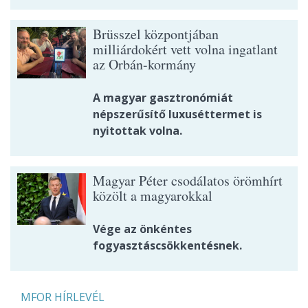
Brüsszel központjában
milliárdokért vett volna ingatlant
az Orbán-kormány
A magyar gasztronómiát
népszerűsítő luxuséttermet is
nyitottak volna.
Magyar Péter csodálatos örömhírt
közölt a magyarokkal
Vége az önkéntes
fogyasztáscsökkentésnek.
MFOR HÍRLEVÉL