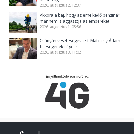
2026. augusztus 2. 12:37
Akkora a baj, hogy az emelkedő benzinár
már nem is aggasztja az embereket
2026. augusztus 1. 05:56
Csúnyán veszteséges lett Matolcsy Ádám
feleségének cége is
2026. augusztus 3. 11:02
Együttműködő partnerünk: