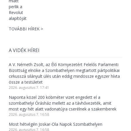
TOVÁBBI HÍREK >
A VIDÉK HÍREI
A V. Németh Zsolt, az Élő Környezetért Felelős Parlamenti
Bizottság elnöke a Szombathelyen megtartott pártpolitikai
cirkusszá silányult ülés után eddig mindössze egyszer hívta
össze a testületet
2026. augusztus 7. 17:41
Naponta közel 200 köbméter vizet engedett el a
szombathelyi Órásház mellett az a távhővezeték, amit
most egy hét alatt vadonatújra cserélnek a szakemberek
2026. augusztus 7. 16:58
Most hétvégén Joskar-Ola Napok Szombathelyen
2026. augusztus 7. 16:58