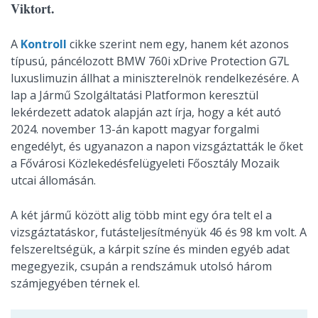
Viktort.
A
Kontroll
cikke szerint nem egy, hanem két azonos
típusú, páncélozott BMW 760i xDrive Protection G7L
luxuslimuzin állhat a miniszterelnök rendelkezésére. A
lap a Jármű Szolgáltatási Platformon keresztül
lekérdezett adatok alapján azt írja, hogy a két autó
2024. november 13-án kapott magyar forgalmi
engedélyt, és ugyanazon a napon vizsgáztatták le őket
a Fővárosi Közlekedésfelügyeleti Főosztály Mozaik
utcai állomásán.
A két jármű között alig több mint egy óra telt el a
vizsgáztatáskor, futásteljesítményük 46 és 98 km volt. A
felszereltségük, a kárpit színe és minden egyéb adat
megegyezik, csupán a rendszámuk utolsó három
számjegyében térnek el.