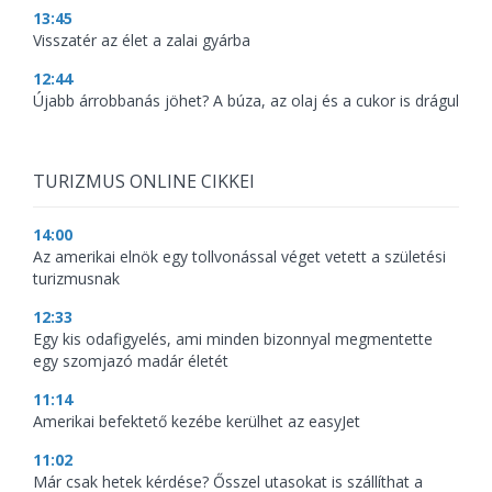
13:45
Visszatér az élet a zalai gyárba
12:44
Újabb árrobbanás jöhet? A búza, az olaj és a cukor is drágul
TURIZMUS ONLINE CIKKEI
14:00
Az amerikai elnök egy tollvonással véget vetett a születési
turizmusnak
12:33
Egy kis odafigyelés, ami minden bizonnyal megmentette
egy szomjazó madár életét
11:14
Amerikai befektető kezébe kerülhet az easyJet
11:02
Már csak hetek kérdése? Ősszel utasokat is szállíthat a