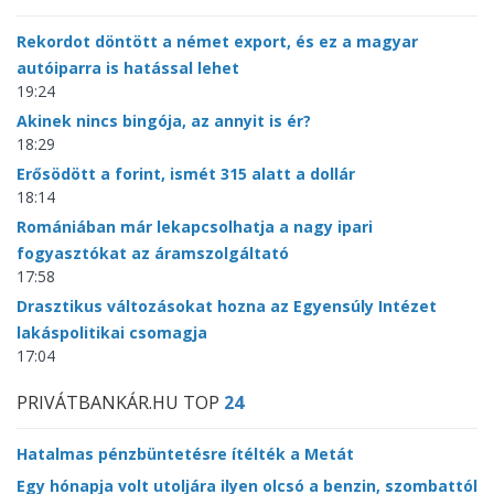
Rekordot döntött a német export, és ez a magyar
autóiparra is hatással lehet
19:24
Akinek nincs bingója, az annyit is ér?
18:29
Erősödött a forint, ismét 315 alatt a dollár
18:14
Romániában már lekapcsolhatja a nagy ipari
fogyasztókat az áramszolgáltató
17:58
Drasztikus változásokat hozna az Egyensúly Intézet
lakáspolitikai csomagja
17:04
PRIVÁTBANKÁR.HU TOP
24
Hatalmas pénzbüntetésre ítélték a Metát
Egy hónapja volt utoljára ilyen olcsó a benzin, szombattól