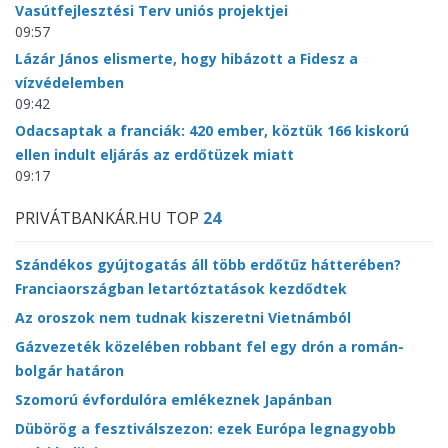
Vasútfejlesztési Terv uniós projektjei
09:57
Lázár János elismerte, hogy hibázott a Fidesz a
vízvédelemben
09:42
Odacsaptak a franciák: 420 ember, köztük 166 kiskorú
ellen indult eljárás az erdőtüzek miatt
09:17
PRIVÁTBANKÁR.HU TOP
24
Szándékos gyújtogatás áll több erdőtűz hátterében?
Franciaországban letartóztatások kezdődtek
Az oroszok nem tudnak kiszeretni Vietnámból
Gázvezeték közelében robbant fel egy drón a román-
bolgár határon
Szomorú évfordulóra emlékeznek Japánban
Dübörög a fesztiválszezon: ezek Európa legnagyobb