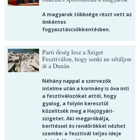
A magyarok többsége részt vett az
önkéntes
fogyasztáscsökkentésben.
Parti őrség lesz a Sziget
Fesztiválon, hogy senki ne sétáljon
át a Dunán
Néhány nappal a szervezők
intelme után a kormány is óva inti
a fesztiválozókat attól, hogy
gyalog, a folyón keresztül
közelítsék meg a Hajógyári-
szigetet. Aki megpróbálja,
kerítéssel és rendőrökkel nézhet
szembe: a fesztivál teljes ideje