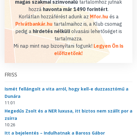
magas szakmai színvonalú
tartalomhoz jutnak
hozzá
havonta már 1490 forintért
.
Korlátlan hozzáférést adunk az
Mfor.hu
és a
Privátbankár.hu
tartalmaihoz is, a Klub csomag
pedig a
hirdetés nélküli
olvasási lehetőséget is
tartalmazza.
Mi nap mint nap bizonyítani fogunk!
Legyen Ön is
előfizetőnk!
FRISS
Ismét fellángolt a vita arról, hogy kell-e duzzasztómű a
Dunára
11:01
Hegedűs Zsolt és a NER luxusa, itt biztos nem szállt por a
zsírra
10:26
Itt a bejelentés – Indulhatnak a Baross Gábor