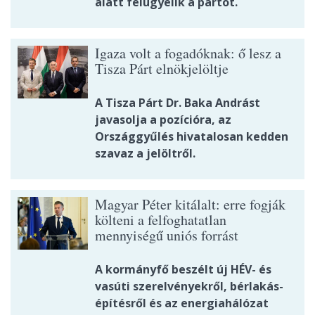
alatt felügyelik a partot.
Igaza volt a fogadóknak: ő lesz a
Tisza Párt elnökjelöltje
A Tisza Párt Dr. Baka Andrást
javasolja a pozícióra, az
Országgyűlés hivatalosan kedden
szavaz a jelöltről.
Magyar Péter kitálalt: erre fogják
költeni a felfoghatatlan
mennyiségű uniós forrást
A kormányfő beszélt új HÉV- és
vasúti szerelvényekről, bérlakás-
építésről és az energiahálózat