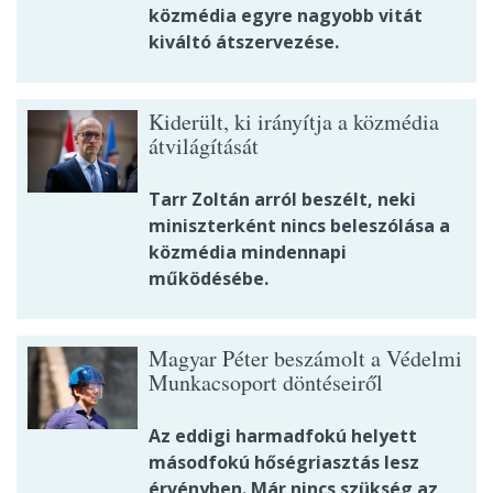
közmédia egyre nagyobb vitát
kiváltó átszervezése.
Kiderült, ki irányítja a közmédia
átvilágítását
Tarr Zoltán arról beszélt, neki
miniszterként nincs beleszólása a
közmédia mindennapi
működésébe.
Magyar Péter beszámolt a Védelmi
Munkacsoport döntéseiről
Az eddigi harmadfokú helyett
másodfokú hőségriasztás lesz
érvényben. Már nincs szükség az