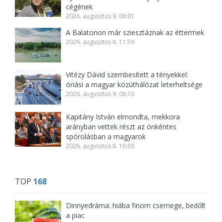
cégének
2026. augusztus 9. 06:01
A Balatonon már sziesztáznak az éttermek
2026. augusztus 8. 11:59
Vitézy Dávid szembesített a tényekkel:
óriási a magyar közúthálózat leterheltsége
2026. augusztus 9. 08:10
Kapitány István elmondta, mekkora
arányban vettek részt az önkéntes
spórolásban a magyarok
2026. augusztus 8. 16:50
TOP
168
Dinnyedráma: hiába finom csemege, bedőlt
a piac