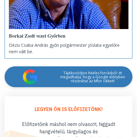
Borkai Zsolt vezet Győrben
Dézsi Csaba András győri polgármester jóslata egyelőre
nem vált be.
Tájékozódjon hiteles forrásból: itt
megadhatja, hogy a Google előnyben
részesítse az Mfor cikkeit!
LEGYEN ÖN IS ELŐFIZETŐNK!
Előfizetőink máshol nem olvasott, higgadt
hangvételű, tárgyilagos és