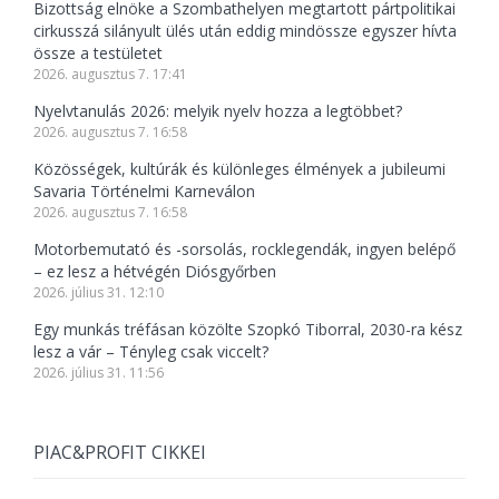
Bizottság elnöke a Szombathelyen megtartott pártpolitikai
cirkusszá silányult ülés után eddig mindössze egyszer hívta
össze a testületet
2026. augusztus 7. 17:41
Nyelvtanulás 2026: melyik nyelv hozza a legtöbbet?
2026. augusztus 7. 16:58
Közösségek, kultúrák és különleges élmények a jubileumi
Savaria Történelmi Karneválon
2026. augusztus 7. 16:58
Motorbemutató és -sorsolás, rocklegendák, ingyen belépő
– ez lesz a hétvégén Diósgyőrben
2026. július 31. 12:10
Egy munkás tréfásan közölte Szopkó Tiborral, 2030-ra kész
lesz a vár – Tényleg csak viccelt?
2026. július 31. 11:56
PIAC&PROFIT CIKKEI