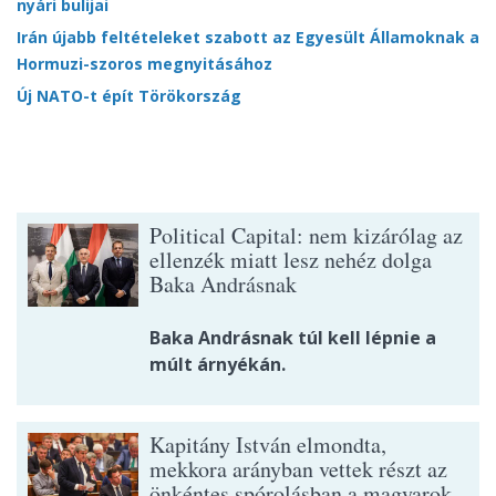
nyári bulijai
Irán újabb feltételeket szabott az Egyesült Államoknak a
Hormuzi-szoros megnyitásához
Új NATO-t épít Törökország
Political Capital: nem kizárólag az
ellenzék miatt lesz nehéz dolga
Baka Andrásnak
Baka Andrásnak túl kell lépnie a
múlt árnyékán.
Kapitány István elmondta,
mekkora arányban vettek részt az
önkéntes spórolásban a magyarok