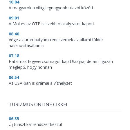
10:04
A magyarok a világ legnagyobb utazói között
09:01
A Mol és az OTP is szebb osztályzatot kapott
08:40
Vége az urambátyám-rendszernek az állami földek
hasznosításában is
07:18
Hatalmas fegyvercsomagot kap Ukrajna, de ami igazán
meglepő, hogy honnan
06:54
Az USA-ban is drámai a vízhelyzet
TURIZMUS ONLINE CIKKEI
06:35
Új turisztikai rendszer készül