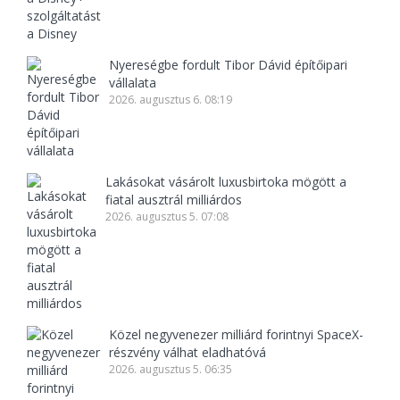
Nyereségbe fordult Tibor Dávid építőipari
vállalata
2026. augusztus 6. 08:19
Lakásokat vásárolt luxusbirtoka mögött a
fiatal ausztrál milliárdos
2026. augusztus 5. 07:08
Közel negyvenezer milliárd forintnyi SpaceX-
részvény válhat eladhatóvá
2026. augusztus 5. 06:35