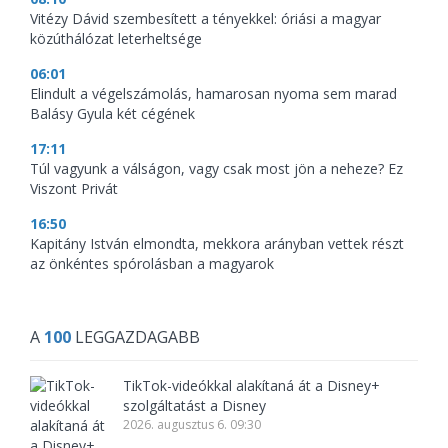
Vitézy Dávid szembesített a tényekkel: óriási a magyar
közúthálózat leterheltsége
06:01
Elindult a végelszámolás, hamarosan nyoma sem marad
Balásy Gyula két cégének
17:11
Túl vagyunk a válságon, vagy csak most jön a neheze? Ez
Viszont Privát
16:50
Kapitány István elmondta, mekkora arányban vettek részt
az önkéntes spórolásban a magyarok
A
100
LEGGAZDAGABB
TikTok-videókkal alakítaná át a Disney+
szolgáltatást a Disney
2026. augusztus 6. 09:30