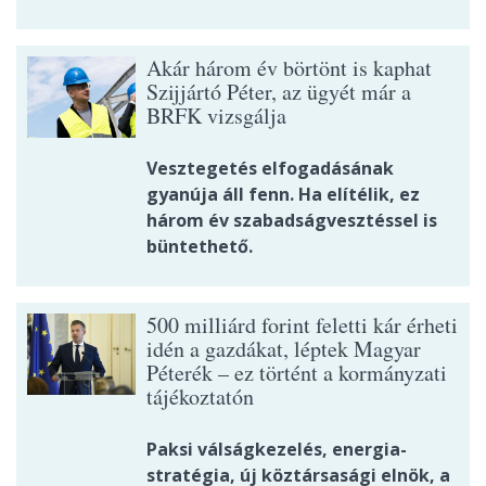
Akár három év börtönt is kaphat
Szijjártó Péter, az ügyét már a
BRFK vizsgálja
Vesztegetés elfogadásának
gyanúja áll fenn. Ha elítélik, ez
három év szabadságvesztéssel is
büntethető.
500 milliárd forint feletti kár érheti
idén a gazdákat, léptek Magyar
Péterék – ez történt a kormányzati
tájékoztatón
Paksi válságkezelés, energia-
stratégia, új köztársasági elnök, a