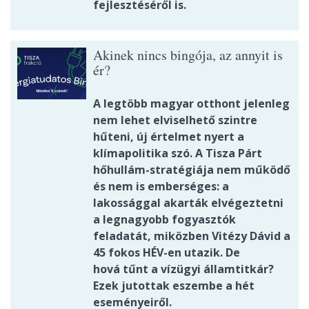
fejlesztéséről is.
Akinek nincs bingója, az annyit is
ér?
A legtöbb magyar otthont jelenleg
nem lehet elviselhető szintre
hűteni, új értelmet nyert a
klímapolitika szó. A Tisza Párt
hőhullám-stratégiája nem működő
és nem is emberséges: a
lakossággal akarták elvégeztetni
a legnagyobb fogyasztók
feladatát, miközben Vitézy Dávid a
45 fokos HÉV-en utazik. De
hová tűnt a vízügyi államtitkár?
Ezek jutottak eszembe a hét
eseményeiről.