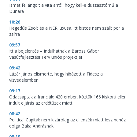
Ismét fellángolt a vita arról, hogy kell-e duzzasztómű a
Dunára
10:26
Hegedűs Zsolt és a NER luxusa, itt biztos nem szállt por a
zsírra
09:57
Itt a bejelentés – Indulhatnak a Baross Gábor
Vasútfejlesztési Terv uniós projektjei
09:42
Lázár János elismerte, hogy hibázott a Fidesz a
vízvédelemben
09:17
Odacsaptak a franciák: 420 ember, köztük 166 kiskorú ellen
indult eljárás az erdőtüzek miatt
08:42
Political Capital: nem kizárólag az ellenzék miatt lesz nehéz
dolga Baka Andrásnak
08:10