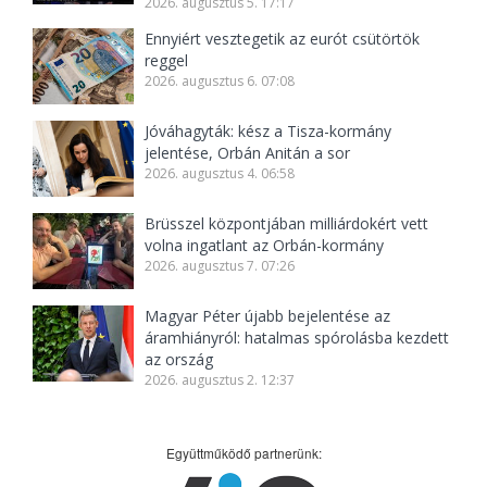
2026. augusztus 5. 17:17
Ennyiért vesztegetik az eurót csütörtök
reggel
2026. augusztus 6. 07:08
Jóváhagyták: kész a Tisza-kormány
jelentése, Orbán Anitán a sor
2026. augusztus 4. 06:58
Brüsszel központjában milliárdokért vett
volna ingatlant az Orbán-kormány
2026. augusztus 7. 07:26
Magyar Péter újabb bejelentése az
áramhiányról: hatalmas spórolásba kezdett
az ország
2026. augusztus 2. 12:37
Együttműködő partnerünk: