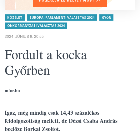
FOGLALJA LE HELYÉT MOST >>
KÖZÉLET
EURÓPAI PARLAMENTI VÁLASZTÁS 2024
GYŐR
ÖNKORMÁNYZATI VÁLASZTÁS 2024
2024. JÚNIUS 9. 20:55
Fordult a kocka
Győrben
mfor.hu
Igaz, még mindig csak 14,43 százalékos
feldolgozottság mellett, de Dézsi Csaba András
beelőze Borkai Zsoltot.