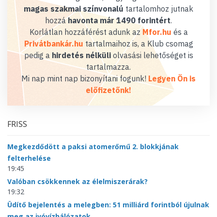
magas szakmai színvonalú
tartalomhoz jutnak
hozzá
havonta már 1490 forintért
.
Korlátlan hozzáférést adunk az
Mfor.hu
és a
Privátbankár.hu
tartalmaihoz is, a Klub csomag
pedig a
hirdetés nélküli
olvasási lehetőséget is
tartalmazza.
Mi nap mint nap bizonyítani fogunk!
Legyen Ön is
előfizetőnk!
FRISS
Megkezdődött a paksi atomerőmű 2. blokkjának
felterhelése
19:45
Valóban csökkennek az élelmiszerárak?
19:32
Üdítő bejelentés a melegben: 51 milliárd forintból újulnak
meg az ivóvízhálózatok