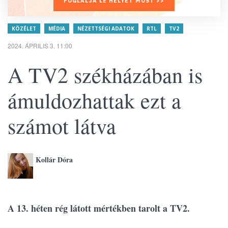
FOGLALJA LE HELYÉT MOST >>
KÖZÉLET
MÉDIA
NÉZETTSÉGI ADATOK
RTL
TV2
2024. ÁPRILIS 3. 11:00
A TV2 székházában is
ámuldozhattak ezt a
számot látva
Kollár Dóra
A 13. héten rég látott mértékben tarolt a TV2.