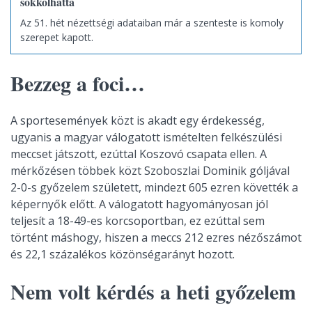
sokkolhatta
Az 51. hét nézettségi adataiban már a szenteste is komoly
szerepet kapott.
Bezzeg a foci…
A sportesemények közt is akadt egy érdekesség,
ugyanis a magyar válogatott ismételten felkészülési
meccset játszott, ezúttal Koszovó csapata ellen. A
mérkőzésen többek közt Szoboszlai Dominik góljával
2-0-s győzelem született, mindezt 605 ezren követték a
képernyők előtt. A válogatott hagyományosan jól
teljesít a 18-49-es korcsoportban, ez ezúttal sem
történt máshogy, hiszen a meccs 212 ezres nézőszámot
és 22,1 százalékos közönségarányt hozott.
Nem volt kérdés a heti győzelem