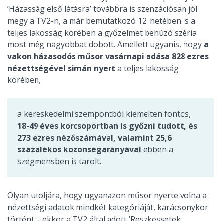
’Házasság első látásra’ továbbra is szenzációsan jól
megy a TV2-n, a már bemutatkozó 12. hetében is a
teljes lakosság körében a győzelmet behúzó széria
most még nagyobbat dobott. Amellett ugyanis, hogy
a
vakon házasodós műsor vasárnapi adása 828 ezres
nézettségével simán nyert
a teljes lakosság
körében,
a kereskedelmi szempontból kiemelten fontos,
18-49 éves korcsoportban is győzni tudott, és
273 ezres nézőszámával, valamint 25,6
százalékos közönségarányával
ebben a
szegmensben is tarolt.
Olyan utoljára, hogy ugyanazon műsor nyerte volna a
nézettségi adatok mindkét kategóriáját, karácsonykor
történt – ekkor a TV2 által adott ’Reszkessetek,