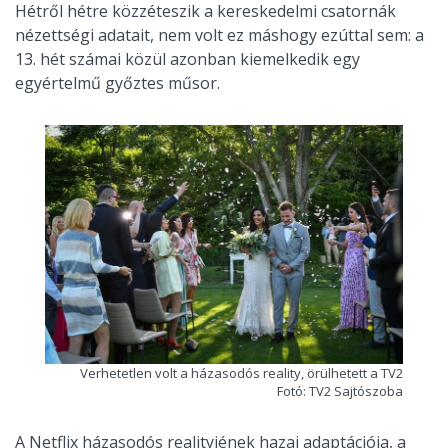
Hétről hétre közzéteszik a kereskedelmi csatornák
nézettségi adatait, nem volt ez máshogy ezúttal sem: a
13. hét számai közül azonban kiemelkedik egy
egyértelmű győztes műsor.
Verhetetlen volt a házasodós reality, örülhetett a TV2
Fotó: TV2 Sajtószoba
A Netflix házasodós realityjének hazai adaptációja, a