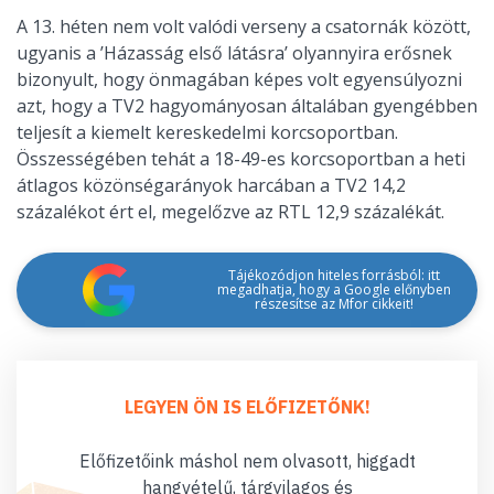
A 13. héten nem volt valódi verseny a csatornák között,
ugyanis a ’Házasság első látásra’ olyannyira erősnek
bizonyult, hogy önmagában képes volt egyensúlyozni
azt, hogy a TV2 hagyományosan általában gyengébben
teljesít a kiemelt kereskedelmi korcsoportban.
Összességében tehát a 18-49-es korcsoportban a heti
átlagos közönségarányok harcában a TV2 14,2
százalékot ért el, megelőzve az RTL 12,9 százalékát.
Tájékozódjon hiteles forrásból: itt
megadhatja, hogy a Google előnyben
részesítse az Mfor cikkeit!
LEGYEN ÖN IS ELŐFIZETŐNK!
Előfizetőink máshol nem olvasott, higgadt
hangvételű, tárgyilagos és