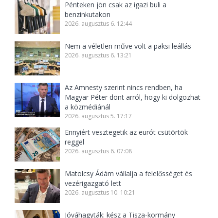
Pénteken jön csak az igazi buli a
benzinkutakon
2026. augusztus 6. 12:44
Nem a véletlen műve volt a paksi leállás
2026. augusztus 6. 13:21
Az Amnesty szerint nincs rendben, ha
Magyar Péter dönt arról, hogy ki dolgozhat
a közmédiánál
2026. augusztus 5. 17:17
Ennyiért vesztegetik az eurót csütörtök
reggel
2026. augusztus 6. 07:08
Matolcsy Ádám vállalja a felelősséget és
vezérigazgató lett
2026. augusztus 10. 10:21
Jóváhagyták: kész a Tisza-kormány