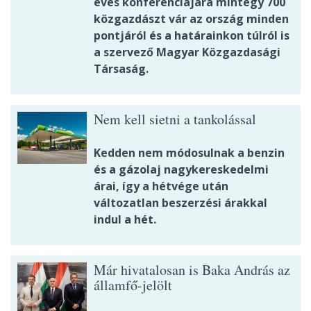
éves konferenciájára mintegy 700
közgazdászt vár az ország minden
pontjáról és a határainkon túlról is
a szervező Magyar Közgazdasági
Társaság.
Nem kell sietni a tankolással
Kedden nem módosulnak a benzin
és a gázolaj nagykereskedelmi
árai, így a hétvége után
változatlan beszerzési árakkal
indul a hét.
Már hivatalosan is Baka András az
államfő-jelölt