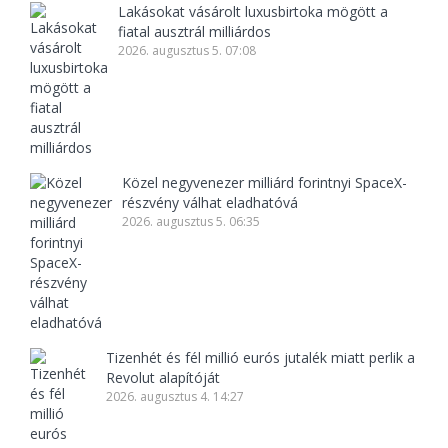
Lakásokat vásárolt luxusbirtoka mögött a
fiatal ausztrál milliárdos
2026. augusztus 5. 07:08
Közel negyvenezer milliárd forintnyi SpaceX-
részvény válhat eladhatóvá
2026. augusztus 5. 06:35
Tizenhét és fél millió eurós jutalék miatt perlik a
Revolut alapítóját
2026. augusztus 4. 14:27