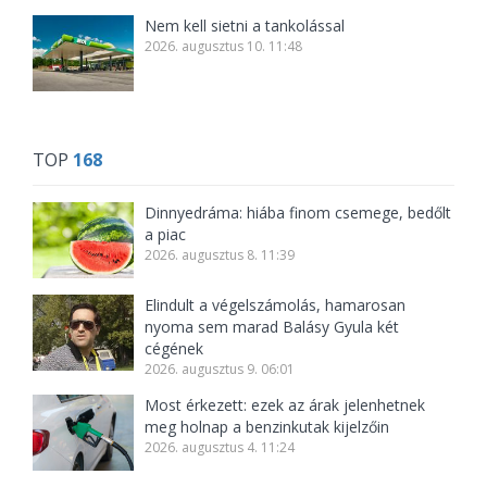
Nem kell sietni a tankolással
2026. augusztus 10. 11:48
TOP
168
Dinnyedráma: hiába finom csemege, bedőlt
a piac
2026. augusztus 8. 11:39
Elindult a végelszámolás, hamarosan
nyoma sem marad Balásy Gyula két
cégének
2026. augusztus 9. 06:01
Most érkezett: ezek az árak jelenhetnek
meg holnap a benzinkutak kijelzőin
2026. augusztus 4. 11:24