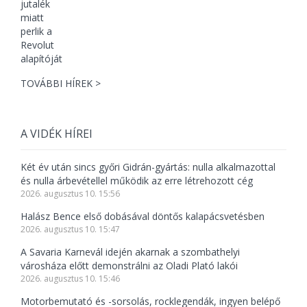
TOVÁBBI HÍREK >
A VIDÉK HÍREI
Két év után sincs győri Gidrán-gyártás: nulla alkalmazottal
és nulla árbevétellel működik az erre létrehozott cég
2026. augusztus 10. 15:56
Halász Bence első dobásával döntős kalapácsvetésben
2026. augusztus 10. 15:47
A Savaria Karnevál idején akarnak a szombathelyi
városháza előtt demonstrálni az Oladi Plató lakói
2026. augusztus 10. 15:46
Motorbemutató és -sorsolás, rocklegendák, ingyen belépő