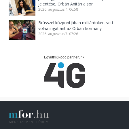
jelentése, Orbán Anitán a sor
2026. augusztus 4. 06:58
Brüsszel központjában milliárdokért vett
volna ingatlant az Orbán-kormány
2026. augusztus 7. 07:26
Együttműködő partnerünk: