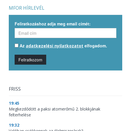
MFOR HÍRLEVÉL
Feliratkozáshoz adja meg email címét:
Az
elfogadom.
adatkezelési nyilatkozatot
Feliratkozom
FRISS
19:45
Megkezdődött a paksi atomerőmű 2. blokkjának
felterhelése
19:32
Valóban csökkennek az élelmiszerárak?