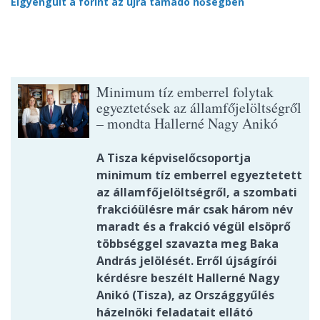
Elgyengült a forint az újra támadó hőségben
Minimum tíz emberrel folytak
egyeztetések az államfőjelöltségről
– mondta Hallerné Nagy Anikó
A Tisza képviselőcsoportja
minimum tíz emberrel egyeztetett
az államfőjelöltségről, a szombati
frakcióülésre már csak három név
maradt és a frakció végül elsöprő
többséggel szavazta meg Baka
András jelölését. Erről újságírói
kérdésre beszélt Hallerné Nagy
Anikó (Tisza), az Országgyűlés
házelnöki feladatait ellátó