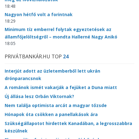
18:48
Nagyon hétfő volt a forintnak
18:29
Minimum tíz emberrel folytak egyeztetések az
államfőjelöltségről – mondta Hallerné Nagy Anikó
18:05
PRIVÁTBANKÁR.HU TOP
24
Interjút adott az üzletemberből lett ukrán
drónparancsnok
A románok ismét vakarják a fejüket a Duna miatt
Új állása lesz Orbán Viktornak?
Nem találja optimista arcát a magyar tőzsde
Hónapok óta csökken a panellakások ára
Szükségállapotot hirdettek Kanadában, a legrosszabbra
készülnek