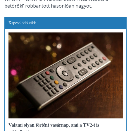
betörők!’ robbantott hasonlóan nagyot.
Kapcsolódó cikk
Valami olyan történt vasárnap, ami a TV2-t is