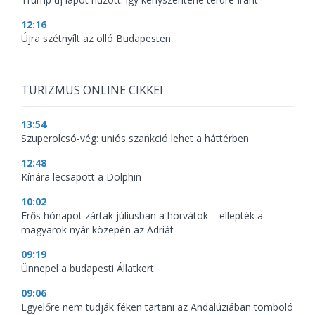
12:16
Újra szétnyílt az olló Budapesten
TURIZMUS ONLINE CIKKEI
13:54
Szuperolcsó-vég: uniós szankció lehet a háttérben
12:48
Kínára lecsapott a Dolphin
10:02
Erős hónapot zártak júliusban a horvátok – ellepték a
magyarok nyár közepén az Adriát
09:19
Ünnepel a budapesti Állatkert
09:06
Egyelőre nem tudják féken tartani az Andalúziában tomboló