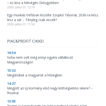
– ez lesz a hétvégén Diósgyőrben
2026. július 31. 12:10
Egy munkás tréfásan közölte Szopkó Tiborral, 2030-ra kész
lesz a vár – Tényleg csak viccelt?
2026. július 31. 11:56
PIAC&PROFIT CIKKEI
16:54
Soha nem volt még ennyi egyéni vállalkozó
Magyarországon
15:32
Megőrültek a magyarok a hőségben
14:27
Megjött az új kormány első nagy költségvetési sikere? –
frissítve
13:05
Trump új lapot húzott: így kényszerítené térdre Iránt