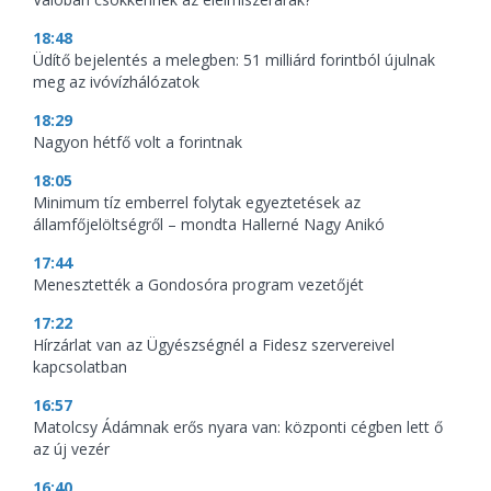
18:48
Üdítő bejelentés a melegben: 51 milliárd forintból újulnak
meg az ivóvízhálózatok
18:29
Nagyon hétfő volt a forintnak
18:05
Minimum tíz emberrel folytak egyeztetések az
államfőjelöltségről – mondta Hallerné Nagy Anikó
17:44
Menesztették a Gondosóra program vezetőjét
17:22
Hírzárlat van az Ügyészségnél a Fidesz szervereivel
kapcsolatban
16:57
Matolcsy Ádámnak erős nyara van: központi cégben lett ő
az új vezér
16:40