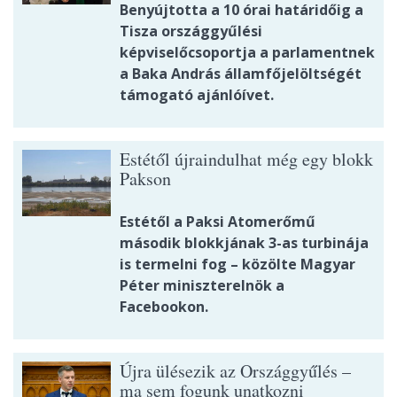
Benyújtotta a 10 órai határidőig a
Tisza országgyűlési
képviselőcsoportja a parlamentnek
a Baka András államfőjelöltségét
támogató ajánlóívet.
Estétől újraindulhat még egy blokk
Pakson
Estétől a Paksi Atomerőmű
második blokkjának 3-as turbinája
is termelni fog – közölte Magyar
Péter miniszterelnök a
Facebookon.
Újra ülésezik az Országgyűlés –
ma sem fogunk unatkozni