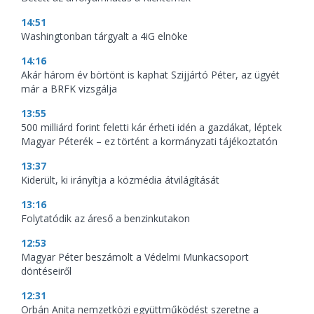
14:51
Washingtonban tárgyalt a 4iG elnöke
14:16
Akár három év börtönt is kaphat Szijjártó Péter, az ügyét
már a BRFK vizsgálja
13:55
500 milliárd forint feletti kár érheti idén a gazdákat, léptek
Magyar Péterék – ez történt a kormányzati tájékoztatón
13:37
Kiderült, ki irányítja a közmédia átvilágítását
13:16
Folytatódik az áreső a benzinkutakon
12:53
Magyar Péter beszámolt a Védelmi Munkacsoport
döntéseiről
12:31
Orbán Anita nemzetközi együttműködést szeretne a