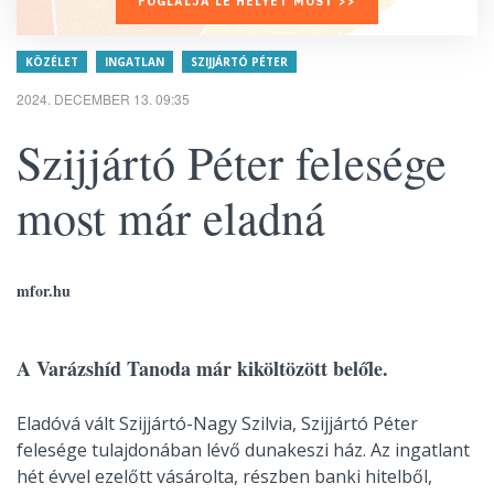
FOGLALJA LE HELYÉT MOST >>
KÖZÉLET
INGATLAN
SZIJJÁRTÓ PÉTER
2024. DECEMBER 13. 09:35
Szijjártó Péter felesége
most már eladná
mfor.hu
A Varázshíd Tanoda már kiköltözött belőle.
Eladóvá vált Szijjártó-Nagy Szilvia, Szijjártó Péter
felesége tulajdonában lévő dunakeszi ház. Az ingatlant
hét évvel ezelőtt vásárolta, részben banki hitelből,