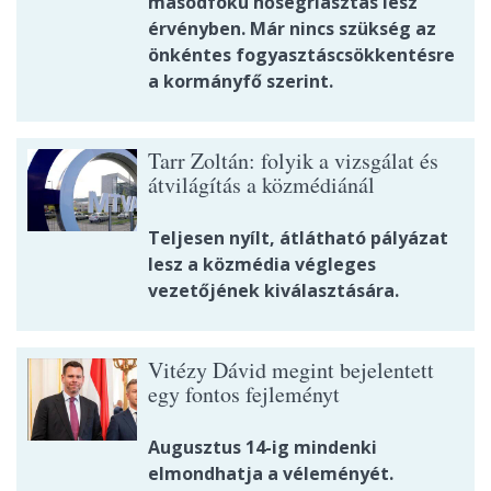
másodfokú hőségriasztás lesz
érvényben. Már nincs szükség az
önkéntes fogyasztáscsökkentésre
a kormányfő szerint.
Tarr Zoltán: folyik a vizsgálat és
átvilágítás a közmédiánál
Teljesen nyílt, átlátható pályázat
lesz a közmédia végleges
vezetőjének kiválasztására.
Vitézy Dávid megint bejelentett
egy fontos fejleményt
Augusztus 14-ig mindenki
elmondhatja a véleményét.