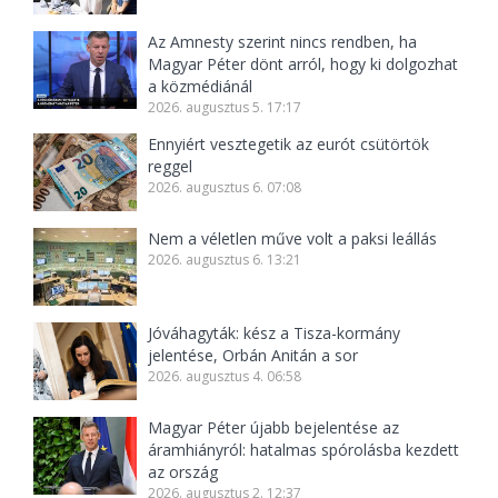
Az Amnesty szerint nincs rendben, ha
Magyar Péter dönt arról, hogy ki dolgozhat
a közmédiánál
2026. augusztus 5. 17:17
Ennyiért vesztegetik az eurót csütörtök
reggel
2026. augusztus 6. 07:08
Nem a véletlen műve volt a paksi leállás
2026. augusztus 6. 13:21
Jóváhagyták: kész a Tisza-kormány
jelentése, Orbán Anitán a sor
2026. augusztus 4. 06:58
Magyar Péter újabb bejelentése az
áramhiányról: hatalmas spórolásba kezdett
az ország
2026. augusztus 2. 12:37