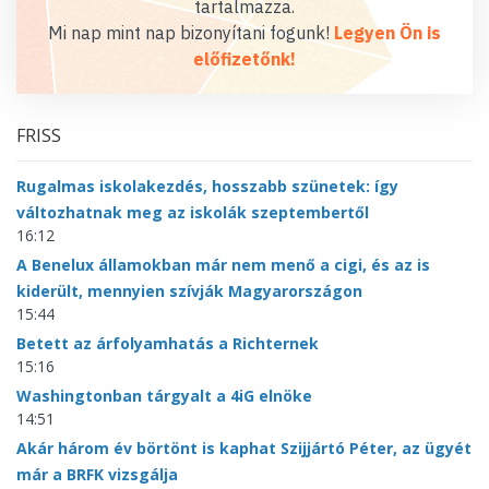
tartalmazza.
Mi nap mint nap bizonyítani fogunk!
Legyen Ön is
előfizetőnk!
FRISS
Rugalmas iskolakezdés, hosszabb szünetek: így
változhatnak meg az iskolák szeptembertől
16:12
A Benelux államokban már nem menő a cigi, és az is
kiderült, mennyien szívják Magyarországon
15:44
Betett az árfolyamhatás a Richternek
15:16
Washingtonban tárgyalt a 4iG elnöke
14:51
Akár három év börtönt is kaphat Szijjártó Péter, az ügyét
már a BRFK vizsgálja