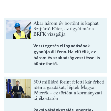
Akár három év börtönt is kaphat
Szijjártó Péter, az ügyét már a
BRFK vizsgálja
Vesztegetés elfogadásának
gyanúja áll fenn. Ha elítélik, ez
három év szabadságvesztéssel is
büntethető.
500 milliárd forint feletti kár érheti
idén a gazdákat, léptek Magyar
Péterék – ez történt a kormányzati
tájékoztatón
Paksi válságkezelés, energia-