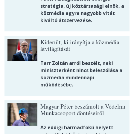
stratégia, új köztársasági elnök, a
közmédia egyre nagyobb vitát
kiváltó átszervezése.
Kiderült, ki irányítja a közmédia
átvilágítását
Tarr Zoltán arról beszélt, neki
miniszterként nincs beleszólása a
közmédia mindennapi
működésébe.
Magyar Péter beszámolt a Védelmi
Munkacsoport döntéseiről
Az eddigi harmadfokú helyett