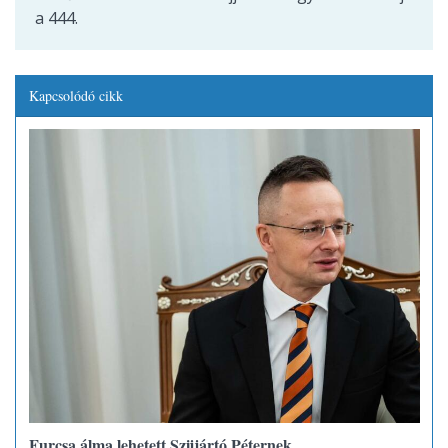
a 444.
Kapcsolódó cikk
Furcsa álma lehetett Szijjártó Péternek