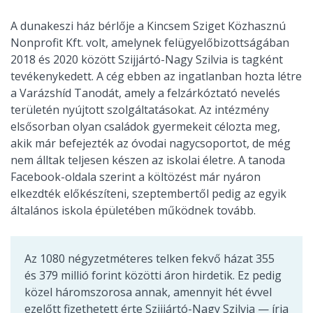
A dunakeszi ház bérlője a Kincsem Sziget Közhasznú
Nonprofit Kft. volt, amelynek felügyelőbizottságában
2018 és 2020 között Szijjártó-Nagy Szilvia is tagként
tevékenykedett. A cég ebben az ingatlanban hozta létre
a Varázshíd Tanodát, amely a felzárkóztató nevelés
területén nyújtott szolgáltatásokat. Az intézmény
elsősorban olyan családok gyermekeit célozta meg,
akik már befejezték az óvodai nagycsoportot, de még
nem álltak teljesen készen az iskolai életre. A tanoda
Facebook-oldala szerint a költözést már nyáron
elkezdték előkészíteni, szeptembertől pedig az egyik
általános iskola épületében működnek tovább.
Az 1080 négyzetméteres telken fekvő házat 355
és 379 millió forint közötti áron hirdetik. Ez pedig
közel háromszorosa annak, amennyit hét évvel
ezelőtt fizethetett érte Szijjártó-Nagy Szilvia — írja