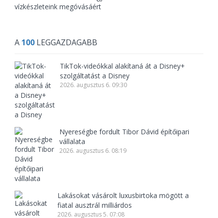
vízkészleteink megóvásáért
A
100
LEGGAZDAGABB
TikTok-videókkal alakítaná át a Disney+
szolgáltatást a Disney
2026. augusztus 6. 09:30
Nyereségbe fordult Tibor Dávid építőipari
vállalata
2026. augusztus 6. 08:19
Lakásokat vásárolt luxusbirtoka mögött a
fiatal ausztrál milliárdos
2026. augusztus 5. 07:08