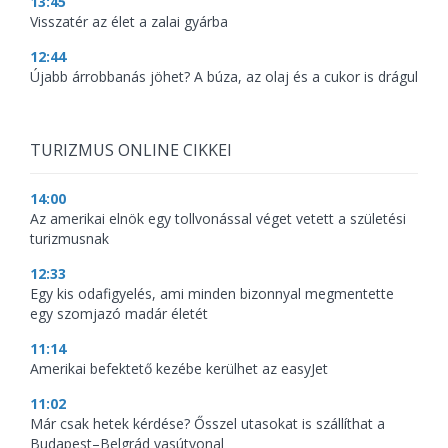
13:45
Visszatér az élet a zalai gyárba
12:44
Újabb árrobbanás jöhet? A búza, az olaj és a cukor is drágul
TURIZMUS ONLINE CIKKEI
14:00
Az amerikai elnök egy tollvonással véget vetett a születési
turizmusnak
12:33
Egy kis odafigyelés, ami minden bizonnyal megmentette
egy szomjazó madár életét
11:14
Amerikai befektető kezébe kerülhet az easyJet
11:02
Már csak hetek kérdése? Ősszel utasokat is szállíthat a
Budapest–Belgrád vasútvonal