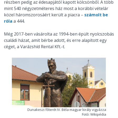
részben pedig az édesapjától kapott kölcsönből. A több
mint 540 négyzetméteres ház most a korábbi vételár
közel háromszorosáért került a piacra –
számolt be
róla
a 444.
Még 2017-ben vásárolta az 1994-ben épült nyolcszobás
családi házat, amit bérbe adott, és erre alapított egy
céget, a Varázshíd Rental Kft.-t.
Dunakeszi főterét IV. Béla magyar király vigyázza
Fotó: Wikipédia