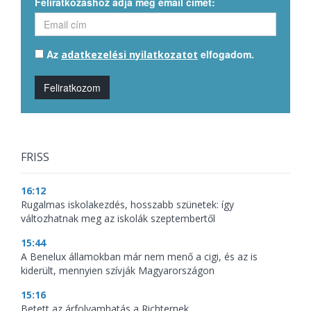
Feliratkozáshoz adja meg email címét:
Az
elfogadom.
adatkezelési nyilatkozatot
Feliratkozom
FRISS
16:12
Rugalmas iskolakezdés, hosszabb szünetek: így
változhatnak meg az iskolák szeptembertől
15:44
A Benelux államokban már nem menő a cigi, és az is
kiderült, mennyien szívják Magyarországon
15:16
Betett az árfolyamhatás a Richternek