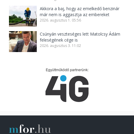
Akkora a baj, hogy az emelkedő benzinár
már nem is aggasztja az embereket
2026. augusztus 1. 05:56
Csúnyán veszteséges lett Matolcsy Ádám
feleségének cége is
2026. augusztus 3. 11:02
Együttműködő partnerünk: