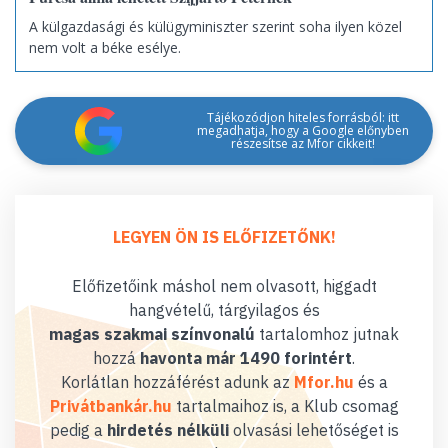
A külgazdasági és külügyminiszter szerint soha ilyen közel
nem volt a béke esélye.
Tájékozódjon hiteles forrásból: itt
megadhatja, hogy a Google előnyben
részesítse az Mfor cikkeit!
LEGYEN ÖN IS ELŐFIZETŐNK!
Előfizetőink máshol nem olvasott, higgadt
hangvételű, tárgyilagos és
magas szakmai színvonalú
tartalomhoz jutnak
hozzá
havonta már 1490 forintért
.
Korlátlan hozzáférést adunk az
Mfor.hu
és a
Privátbankár.hu
tartalmaihoz is, a Klub csomag
pedig a
hirdetés nélküli
olvasási lehetőséget is