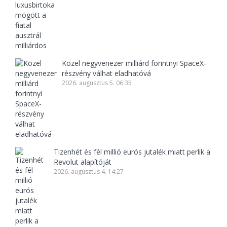
Közel negyvenezer milliárd forintnyi SpaceX-
részvény válhat eladhatóvá
2026. augusztus 5. 06:35
Tizenhét és fél millió eurós jutalék miatt perlik a
Revolut alapítóját
2026. augusztus 4. 14:27