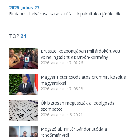
2026. július 27.
Budapest belvárosa katasztrófa – kipakoltak a járókelők
TOP
24
Brüsszel központjában milliárdokért vett
volna ingatlant az Orbán-kormány
2026. augusztus 7. 07:26
Magyar Péter csodálatos örömhírt közölt a
magyarokkal
2026. augusztus 7. 06:38
Ők biztosan megússzák a ledolgozós
szombatot
2026. augusztus 6. 20:21
Megszólalt Pintér Sándor utóda a
rendőrhiányról