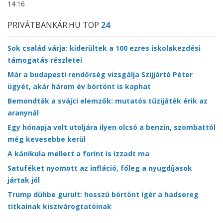
14:16
PRIVÁTBANKÁR.HU TOP
24
Sok család várja: kiderültek a 100 ezres iskolakezdési
támogatás részletei
Már a budapesti rendőrség vizsgálja Szijjártó Péter
ügyét, akár három év börtönt is kaphat
Bemondták a svájci elemzők: mutatós tűzijáték érik az
aranynál
Egy hónapja volt utoljára ilyen olcsó a benzin, szombattól
még kevesebbe kerül
A kánikula mellett a forint is izzadt ma
Satuféket nyomott az infláció, főleg a nyugdíjasok
jártak jól
Trump dühbe gurult: hosszú börtönt ígér a hadsereg
titkainak kiszivárogtatóinak