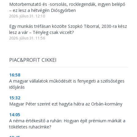
Motorbemutató és -sorsolás, rocklegendák, ingyen belépő
– ez lesz a hétvégén Diósgyőrben
2026. július 31. 12:10
Egy munkás tréfásan közölte Szopkó Tiborral, 2030-ra kész
lesz a vár – Tényleg csak viccelt?
2026. július 31. 11:56
PIAC&PROFIT CIKKEI
16:58
A magyar vállalatok működését is fenyegeti a szélsőséges
időjárás
15:32
Magyar Péter szerint ezt hagyta hátra az Orbán-kormány
14:05
A néma értékesítő a ruhán: Hogyan épít prémium márkát a
tökéletes ruhacímke?