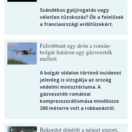
Szándékos gyújtogatás vagy
véletlen tűzokozás? Ők a felelősek
a franciaországi erdőtüzekért.
Felrobbant egy drón a román-
bolgár határon egy gázvezeték
mellett
A bolgár oldalon történő incidenst
jelenleg is vizsgálja az ország
védelmi minisztériuma. A
gázvezeték romániai
kompresszorállomása mindössze
200 méterre volt a robbanástól.
Rekordot döntött a német export,