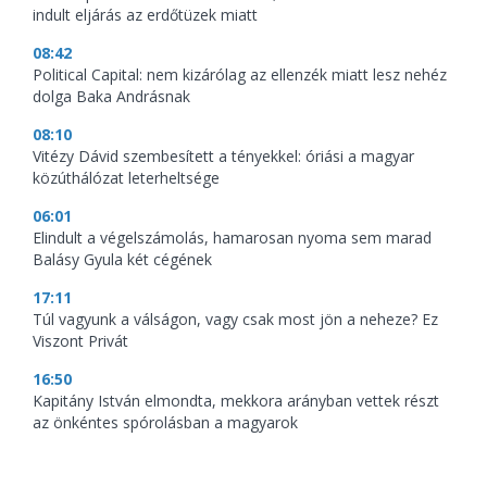
indult eljárás az erdőtüzek miatt
08:42
Political Capital: nem kizárólag az ellenzék miatt lesz nehéz
dolga Baka Andrásnak
08:10
Vitézy Dávid szembesített a tényekkel: óriási a magyar
közúthálózat leterheltsége
06:01
Elindult a végelszámolás, hamarosan nyoma sem marad
Balásy Gyula két cégének
17:11
Túl vagyunk a válságon, vagy csak most jön a neheze? Ez
Viszont Privát
16:50
Kapitány István elmondta, mekkora arányban vettek részt
az önkéntes spórolásban a magyarok