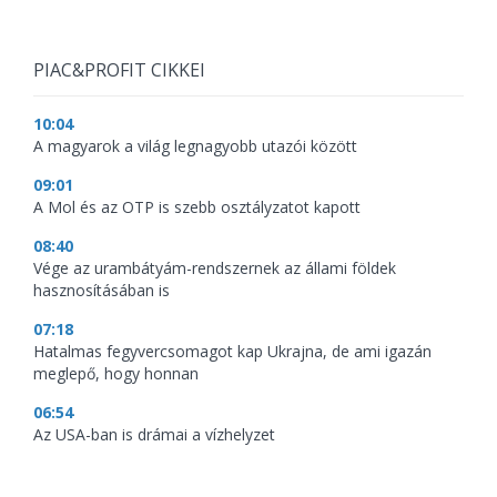
PIAC&PROFIT CIKKEI
10:04
A magyarok a világ legnagyobb utazói között
09:01
A Mol és az OTP is szebb osztályzatot kapott
08:40
Vége az urambátyám-rendszernek az állami földek
hasznosításában is
07:18
Hatalmas fegyvercsomagot kap Ukrajna, de ami igazán
meglepő, hogy honnan
06:54
Az USA-ban is drámai a vízhelyzet