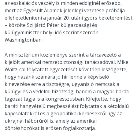
az eszkalációs veszély is minden eddiginél erősebb,
mert az Egyesült Államok jelenlegi vezetése próbálja
ellehetetleníteni a január 20. utáni gyors béketeremtést
– közölte Szijjártó Péter külgazdasági és
külügyminiszter helyi idő szerint szerdán
Washingtonban.
A minisztérium közleménye szerint a tárcavezető a
kijelölt amerikai nemzetbiztonsági tanácsadóval, Mike
Waltz-cal folytatott egyezetését követően leszögezte,
hogy hazánk számára jó hír lenne a képviselő
kinevezése erre a tisztségre, ugyanis ő nemcsak a
külügyi és a védelmi bizottság, hanem a magyar baráti
tagozat tagja is a kongresszusban. Kifejtette, hogy
baráti hangvételű megbeszélést folytattak a kétoldalú
kapcsolatokról és a geopolitikai kérdésekről, így az
ukrajnai háborúról is, amely az amerikai
döntéshozókat is erősen foglalkoztatja.