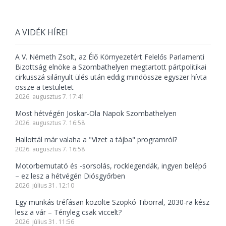
A VIDÉK HÍREI
A V. Németh Zsolt, az Élő Környezetért Felelős Parlamenti
Bizottság elnöke a Szombathelyen megtartott pártpolitikai
cirkusszá silányult ülés után eddig mindössze egyszer hívta
össze a testületet
2026. augusztus 7. 17:41
Most hétvégén Joskar-Ola Napok Szombathelyen
2026. augusztus 7. 16:58
Hallottál már valaha a "Vizet a tájba" programról?
2026. augusztus 7. 16:58
Motorbemutató és -sorsolás, rocklegendák, ingyen belépő
– ez lesz a hétvégén Diósgyőrben
2026. július 31. 12:10
Egy munkás tréfásan közölte Szopkó Tiborral, 2030-ra kész
lesz a vár – Tényleg csak viccelt?
2026. július 31. 11:56