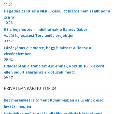
11:01
Hegedűs Zsolt és a NER luxusa, itt biztos nem szállt por a
zsírra
10:26
Itt a bejelentés – Indulhatnak a Baross Gábor
Vasútfejlesztési Terv uniós projektjei
09:57
Lázár János elismerte, hogy hibázott a Fidesz a
vízvédelemben
09:42
Odacsaptak a franciák: 420 ember, köztük 166 kiskorú
ellen indult eljárás az erdőtüzek miatt
09:17
PRIVÁTBANKÁR.HU TOP
24
Két merénylet is történt Kolumbiában az új elnök első
hivatali napján
Szándékos gyújtogatás áll több erdőtűz hátterében?