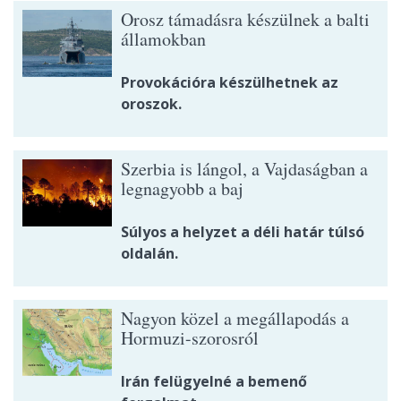
Orosz támadásra készülnek a balti
államokban
Provokációra készülhetnek az
oroszok.
Szerbia is lángol, a Vajdaságban a
legnagyobb a baj
Súlyos a helyzet a déli határ túlsó
oldalán.
Nagyon közel a megállapodás a
Hormuzi-szorosról
Irán felügyelné a bemenő