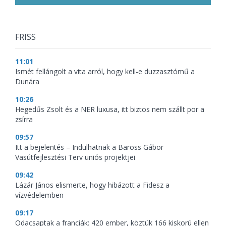
FRISS
11:01
Ismét fellángolt a vita arról, hogy kell-e duzzasztómű a
Dunára
10:26
Hegedűs Zsolt és a NER luxusa, itt biztos nem szállt por a
zsírra
09:57
Itt a bejelentés – Indulhatnak a Baross Gábor
Vasútfejlesztési Terv uniós projektjei
09:42
Lázár János elismerte, hogy hibázott a Fidesz a
vízvédelemben
09:17
Odacsaptak a franciák: 420 ember, köztük 166 kiskorú ellen