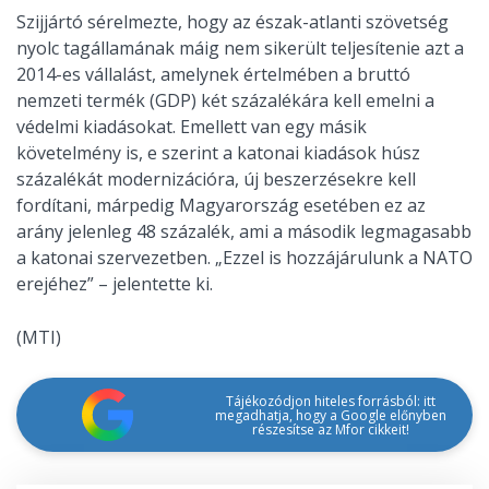
Szijjártó sérelmezte, hogy az észak-atlanti szövetség
nyolc tagállamának máig nem sikerült teljesítenie azt a
2014-es vállalást, amelynek értelmében a bruttó
nemzeti termék (GDP) két százalékára kell emelni a
védelmi kiadásokat. Emellett van egy másik
követelmény is, e szerint a katonai kiadások húsz
százalékát modernizációra, új beszerzésekre kell
fordítani, márpedig Magyarország esetében ez az
arány jelenleg 48 százalék, ami a második legmagasabb
a katonai szervezetben. „Ezzel is hozzájárulunk a NATO
erejéhez” – jelentette ki.
(MTI)
Tájékozódjon hiteles forrásból: itt
megadhatja, hogy a Google előnyben
részesítse az Mfor cikkeit!