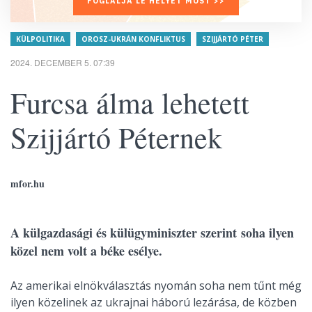
FOGLALJA LE HELYÉT MOST >>
KÜLPOLITIKA
OROSZ-UKRÁN KONFLIKTUS
SZIJJÁRTÓ PÉTER
2024. DECEMBER 5. 07:39
Furcsa álma lehetett
Szijjártó Péternek
mfor.hu
A külgazdasági és külügyminiszter szerint soha ilyen
közel nem volt a béke esélye.
Az amerikai elnökválasztás nyomán soha nem tűnt még
ilyen közelinek az ukrajnai háború lezárása, de közben