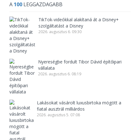
A
100
LEGGAZDAGABB
TikTok-videókkal alakítaná át a Disney+
szolgáltatást a Disney
2026. augusztus 6. 09:30
Nyereségbe fordult Tibor Dávid építőipari
vállalata
2026. augusztus 6. 08:19
Lakásokat vásárolt luxusbirtoka mögött a
fiatal ausztrál milliárdos
2026. augusztus 5. 07:08