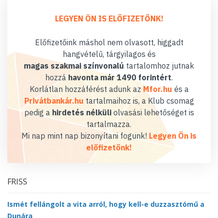
LEGYEN ÖN IS ELŐFIZETŐNK!
Előfizetőink máshol nem olvasott, higgadt
hangvételű, tárgyilagos és
magas szakmai színvonalú
tartalomhoz jutnak
hozzá
havonta már 1490 forintért
.
Korlátlan hozzáférést adunk az
Mfor.hu
és a
Privátbankár.hu
tartalmaihoz is, a Klub csomag
pedig a
hirdetés nélküli
olvasási lehetőséget is
tartalmazza.
Mi nap mint nap bizonyítani fogunk!
Legyen Ön is
előfizetőnk!
FRISS
Ismét fellángolt a vita arról, hogy kell-e duzzasztómű a
Dunára