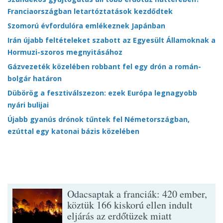
Franciaországban letartóztatások kezdődtek
Szomorú évfordulóra emlékeznek Japánban
Irán újabb feltételeket szabott az Egyesült Államoknak a
Hormuzi-szoros megnyitásához
Gázvezeték közelében robbant fel egy drón a román-
bolgár határon
Dübörög a fesztiválszezon: ezek Európa legnagyobb
nyári bulijai
Újabb gyanús drónok tűntek fel Németországban,
ezúttal egy katonai bázis közelében
Odacsaptak a franciák: 420 ember,
köztük 166 kiskorú ellen indult
eljárás az erdőtüzek miatt