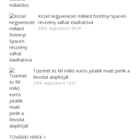
Közel negyvenezer milliárd forintnyi SpaceX-
részvény válhat eladhatóvá
2026. augusztus 5. 06:35
Tizenhét és fél millió eurós jutalék miatt perlik a
Revolut alapítóját
2026. augusztus 4. 14:27
TOVÁBBI HÍREK >