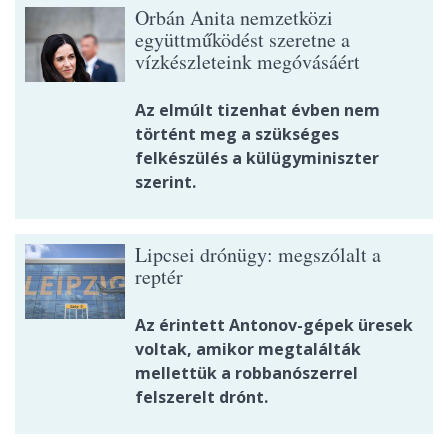
Orbán Anita nemzetközi
együttműködést szeretne a
vízkészleteink megóvásáért
Az elmúlt tizenhat évben nem
történt meg a szükséges
felkészülés a külügyminiszter
szerint.
Lipcsei drónügy: megszólalt a
reptér
Az érintett Antonov-gépek üresek
voltak, amikor megtalálták
mellettük a robbanószerrel
felszerelt drónt.