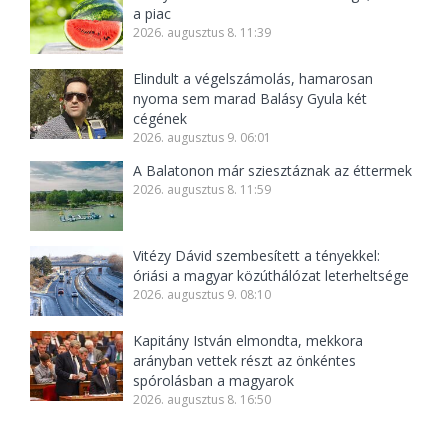
a piac
2026. augusztus 8. 11:39
Elindult a végelszámolás, hamarosan
nyoma sem marad Balásy Gyula két
cégének
2026. augusztus 9. 06:01
A Balatonon már sziesztáznak az éttermek
2026. augusztus 8. 11:59
Vitézy Dávid szembesített a tényekkel:
óriási a magyar közúthálózat leterheltsége
2026. augusztus 9. 08:10
Kapitány István elmondta, mekkora
arányban vettek részt az önkéntes
spórolásban a magyarok
2026. augusztus 8. 16:50