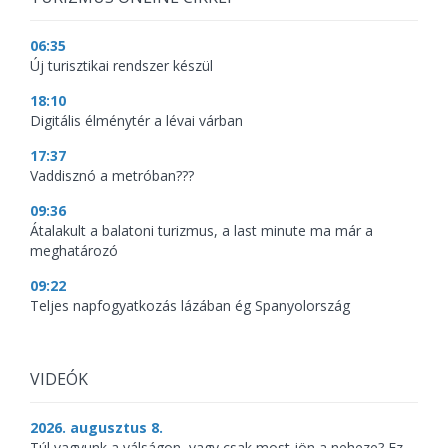
06:35
Új turisztikai rendszer készül
18:10
Digitális élménytér a lévai várban
17:37
Vaddisznó a metróban???
09:36
Átalakult a balatoni turizmus, a last minute ma már a
meghatározó
09:22
Teljes napfogyatkozás lázában ég Spanyolország
VIDEÓK
2026. augusztus 8.
Túl vagyunk a válságon, vagy csak most jön a neheze? Ez