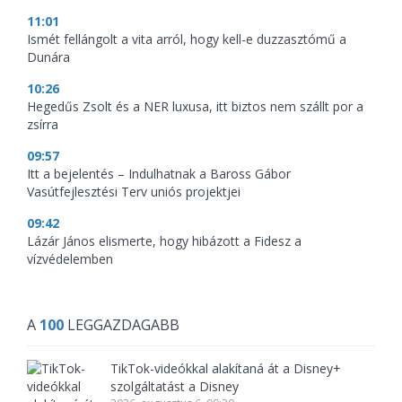
11:01
Ismét fellángolt a vita arról, hogy kell-e duzzasztómű a
Dunára
10:26
Hegedűs Zsolt és a NER luxusa, itt biztos nem szállt por a
zsírra
09:57
Itt a bejelentés – Indulhatnak a Baross Gábor
Vasútfejlesztési Terv uniós projektjei
09:42
Lázár János elismerte, hogy hibázott a Fidesz a
vízvédelemben
A
100
LEGGAZDAGABB
TikTok-videókkal alakítaná át a Disney+
szolgáltatást a Disney