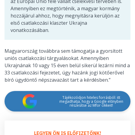
az Európai Unió felé vállalt cselekvési tervében is.
Amennyiben ez megtörténik, a magyar kormány
hozzájárul ahhoz, hogy megnyitásra kerüljön az
első csatlakozási klaszter Ukrajna
vonatkozásában.
Magyarország továbbra sem támogatja a gyorsított
uniós csatlakozási tárgyalásokat. Amennyiben
Ukrajnának 10 vagy 15 éven belül sikerül lezárni mind a
33 csatlakozási fejezetet, úgy hazánk jogi kötőerővel
bíró ügydöntő népszavazást tart a kérdésben.”
Tájékozódjon hiteles forrásból: itt
megadhatja, hogy a Google előnyben
részesítse az Mfor cikkeit!
LEGYEN ÖN IS ELŐFIZETŐNK!