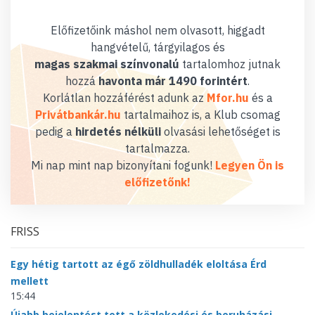
Előfizetőink máshol nem olvasott, higgadt
hangvételű, tárgyilagos és
magas szakmai színvonalú
tartalomhoz jutnak
hozzá
havonta már 1490 forintért
.
Korlátlan hozzáférést adunk az
Mfor.hu
és a
Privátbankár.hu
tartalmaihoz is, a Klub csomag
pedig a
hirdetés nélküli
olvasási lehetőséget is
tartalmazza.
Mi nap mint nap bizonyítani fogunk!
Legyen Ön is
előfizetőnk!
FRISS
Egy hétig tartott az égő zöldhulladék eloltása Érd
mellett
15:44
Újabb bejelentést tett a közlekedési és beruházási