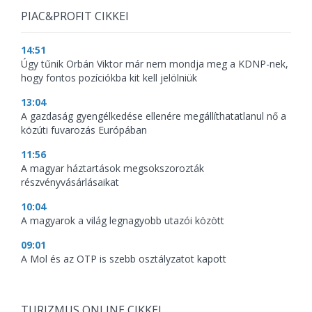
PIAC&PROFIT CIKKEI
14:51
Úgy tűnik Orbán Viktor már nem mondja meg a KDNP-nek,
hogy fontos pozíciókba kit kell jelölniük
13:04
A gazdaság gyengélkedése ellenére megállíthatatlanul nő a
közúti fuvarozás Európában
11:56
A magyar háztartások megsokszorozták
részvényvásárlásaikat
10:04
A magyarok a világ legnagyobb utazói között
09:01
A Mol és az OTP is szebb osztályzatot kapott
TURIZMUS ONLINE CIKKEI