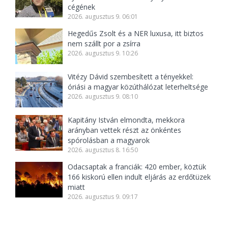
cégének
2026. augusztus 9. 06:01
Hegedűs Zsolt és a NER luxusa, itt biztos
nem szállt por a zsírra
2026. augusztus 9. 10:26
Vitézy Dávid szembesített a tényekkel:
óriási a magyar közúthálózat leterheltsége
2026. augusztus 9. 08:10
Kapitány István elmondta, mekkora
arányban vettek részt az önkéntes
spórolásban a magyarok
2026. augusztus 8. 16:50
Odacsaptak a franciák: 420 ember, köztük
166 kiskorú ellen indult eljárás az erdőtüzek
miatt
2026. augusztus 9. 09:17