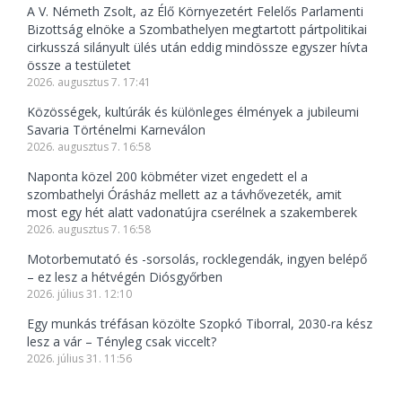
A V. Németh Zsolt, az Élő Környezetért Felelős Parlamenti
Bizottság elnöke a Szombathelyen megtartott pártpolitikai
cirkusszá silányult ülés után eddig mindössze egyszer hívta
össze a testületet
2026. augusztus 7. 17:41
Közösségek, kultúrák és különleges élmények a jubileumi
Savaria Történelmi Karneválon
2026. augusztus 7. 16:58
Naponta közel 200 köbméter vizet engedett el a
szombathelyi Órásház mellett az a távhővezeték, amit
most egy hét alatt vadonatújra cserélnek a szakemberek
2026. augusztus 7. 16:58
Motorbemutató és -sorsolás, rocklegendák, ingyen belépő
– ez lesz a hétvégén Diósgyőrben
2026. július 31. 12:10
Egy munkás tréfásan közölte Szopkó Tiborral, 2030-ra kész
lesz a vár – Tényleg csak viccelt?
2026. július 31. 11:56