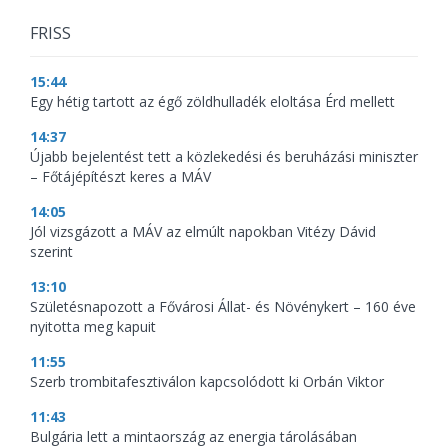
FRISS
15:44
Egy hétig tartott az égő zöldhulladék eloltása Érd mellett
14:37
Újabb bejelentést tett a közlekedési és beruházási miniszter
– Főtájépítészt keres a MÁV
14:05
Jól vizsgázott a MÁV az elmúlt napokban Vitézy Dávid
szerint
13:10
Születésnapozott a Fővárosi Állat- és Növénykert – 160 éve
nyitotta meg kapuit
11:55
Szerb trombitafesztiválon kapcsolódott ki Orbán Viktor
11:43
Bulgária lett a mintaország az energia tárolásában