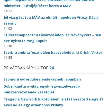
miniszter – Főtájépítészt keres a MÁV
14:37
Jól vizsgázott a MÁV az elmúlt napokban Vitézy Dávid
szerint
14:05
Születésnapozott a Fővárosi Állat- és Növénykert – 160
éve nyitotta meg kapuit
13:10
Szerb trombitafesztiválon kapcsolódott ki Orbán Viktor
11:55
PRIVÁTBANKÁR.HU TOP
24
Szomorú évfordulóra emlékeznek Japánban
Dubaj kiadta a világ egyik legveszélyesebb
bűnszervezetének vezetőjét
Tragédia New York kikötőjében: életét vesztette egy 27
éves nő és egy öthónapos kislány