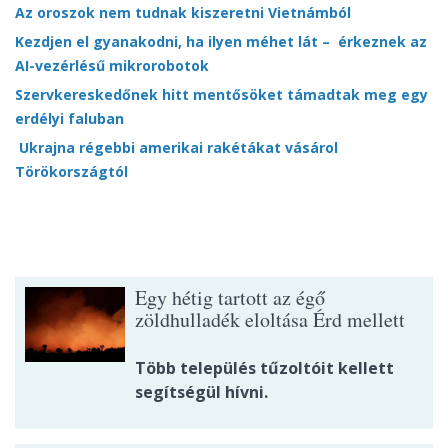
Az oroszok nem tudnak kiszeretni Vietnámból
Kezdjen el gyanakodni, ha ilyen méhet lát – érkeznek az
AI-vezérlésű mikrorobotok
Szervkereskedőnek hitt mentősöket támadtak meg egy
erdélyi faluban
Ukrajna régebbi amerikai rakétákat vásárol
Törökországtól
Egy hétig tartott az égő
zöldhulladék eloltása Érd mellett
Több település tűzoltóit kellett
segítségül hívni.