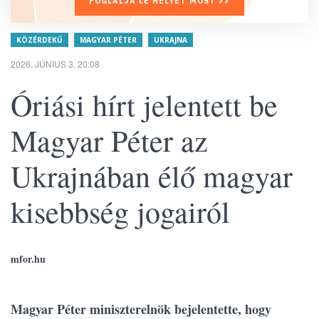
FOGLALJA LE HELYÉT MOST >>
KÖZÉRDEKŰ
MAGYAR PÉTER
UKRAJNA
2026. JÚNIUS 3. 20:08
Óriási hírt jelentett be
Magyar Péter az
Ukrajnában élő magyar
kisebbség jogairól
mfor.hu
Magyar Péter miniszterelnök bejelentette, hogy