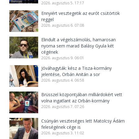
2026. augusztus 5. 17:17
Ennyiért vesztegetik az eurót csütörtök
reggel
2026. augusztus 6. 07:08
Elindult a végelszámolás, hamarosan
nyoma sem marad Balásy Gyula két
cégének
2026. augusztus 9. 06:01
Jóváhagyták: kész a Tisza-kormány
jelentése, Orbán Anitán a sor
2026. augusztus 4. 06:58
Brüsszel központjában milliárdokért vett
volna ingatlant az Orbán-kormány
2026. augusztus 7. 07:26
Csúnyán veszteséges lett Matolcsy Ádám
feleségének cége is
2026. augusztus 3. 11:02