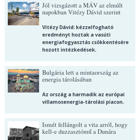
Jól vizsgázott a MÁV az elmúlt
napokban Vitézy Dávid szerint
Vitézy Dávid: kézzelfogható
eredményt hoztak a vasúti
energiafogyasztás csökkentésére
hozott intézkedések.
Bulgária lett a mintaország az
energia tárolásában
Az ország a harmadik az európai
villamosenergia-tárolási piacon.
Ismét fellángolt a vita arról, hogy
kell-e duzzasztómű a Dunára