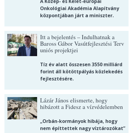
A Közép- és Kelet-európai
Onkológiai Akadémia Alapítvány
központjában járt a miniszter.
Itt a bejelentés – Indulhatnak a
Baross Gábor Vasútfejlesztési Terv
uniós projektjei
Tíz év alatt összesen 3550 milliárd
forint áll kötöttpályás közlekedés
fejlesztésére.
Lázár János elismerte, hogy
hibázott a Fidesz a vízvédelemben
„Orbán-kormányok hibája, hogy
nem építtettek nagy víztározókat”