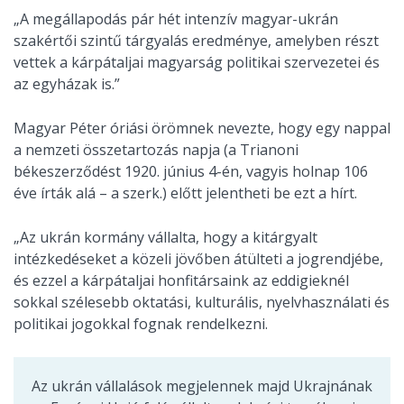
„A megállapodás pár hét intenzív magyar-ukrán
szakértői szintű tárgyalás eredménye, amelyben részt
vettek a kárpátaljai magyarság politikai szervezetei és
az egyházak is.”
Magyar Péter óriási örömnek nevezte, hogy egy nappal
a nemzeti összetartozás napja (a Trianoni
békeszerződést 1920. június 4-én, vagyis holnap 106
éve írták alá – a szerk.) előtt jelentheti be ezt a hírt.
„Az ukrán kormány vállalta, hogy a kitárgyalt
intézkedéseket a közeli jövőben átülteti a jogrendjébe,
és ezzel a kárpátaljai honfitársaink az eddigieknél
sokkal szélesebb oktatási, kulturális, nyelvhasználati és
politikai jogokkal fognak rendelkezni.
Az ukrán vállalások megjelennek majd Ukrajnának