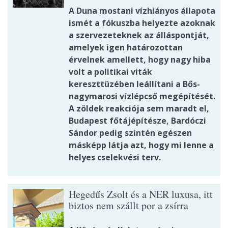
A Duna mostani vízhiányos állapota
ismét a fókuszba helyezte azoknak
a szervezeteknek az álláspontját,
amelyek igen határozottan
érvelnek amellett, hogy nagy hiba
volt a politikai viták
kereszttüzében leállítani a Bős-
nagymarosi vízlépcső megépítését.
A zöldek reakciója sem maradt el,
Budapest főtájépítésze, Bardóczi
Sándor pedig szintén egészen
másképp látja azt, hogy mi lenne a
helyes cselekvési terv.
Hegedűs Zsolt és a NER luxusa, itt
biztos nem szállt por a zsírra