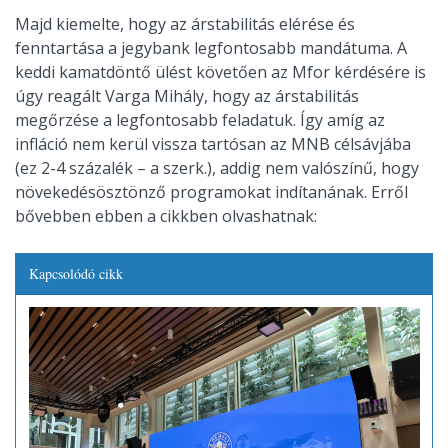
Majd kiemelte, hogy az árstabilitás elérése és
fenntartása a jegybank legfontosabb mandátuma. A
keddi kamatdöntő ülést követően az Mfor kérdésére is
úgy reagált Varga Mihály, hogy az árstabilitás
megőrzése a legfontosabb feladatuk. Így amíg az
infláció nem kerül vissza tartósan az MNB célsávjába
(ez 2-4 százalék – a szerk.), addig nem valószínű, hogy
növekedésösztönző programokat indítanának. Erről
bővebben ebben a cikkben olvashatnak:
Kapcsolódó cikk