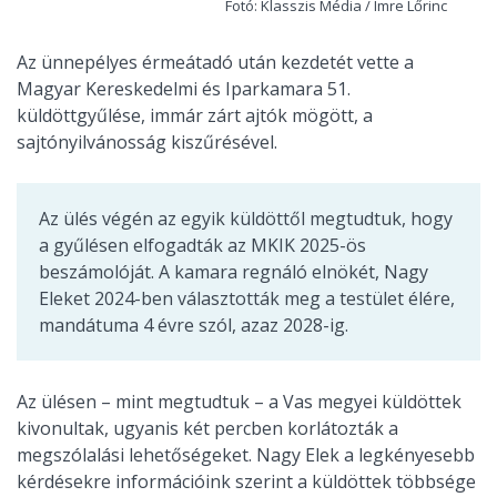
Fotó: Klasszis Média / Imre Lőrinc
Az ünnepélyes érmeátadó után kezdetét vette a
Magyar Kereskedelmi és Iparkamara 51.
küldöttgyűlése, immár zárt ajtók mögött, a
sajtónyilvánosság kiszűrésével.
Az ülés végén az egyik küldöttől megtudtuk, hogy
a gyűlésen elfogadták az MKIK 2025-ös
beszámolóját. A kamara regnáló elnökét, Nagy
Eleket 2024-ben választották meg a testület élére,
mandátuma 4 évre szól, azaz 2028-ig.
Az ülésen – mint megtudtuk – a Vas megyei küldöttek
kivonultak, ugyanis két percben korlátozták a
megszólalási lehetőségeket. Nagy Elek a legkényesebb
kérdésekre információink szerint a küldöttek többsége