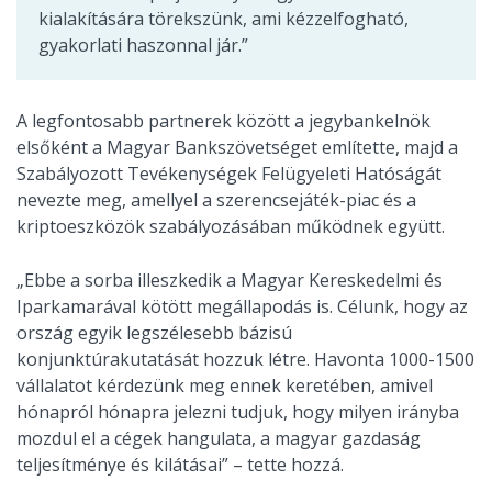
kialakítására törekszünk, ami kézzelfogható,
gyakorlati haszonnal jár.”
A legfontosabb partnerek között a jegybankelnök
elsőként a Magyar Bankszövetséget említette, majd a
Szabályozott Tevékenységek Felügyeleti Hatóságát
nevezte meg, amellyel a szerencsejáték-piac és a
kriptoeszközök szabályozásában működnek együtt.
„Ebbe a sorba illeszkedik a Magyar Kereskedelmi és
Iparkamarával kötött megállapodás is. Célunk, hogy az
ország egyik legszélesebb bázisú
konjunktúrakutatását hozzuk létre. Havonta 1000-1500
vállalatot kérdezünk meg ennek keretében, amivel
hónapról hónapra jelezni tudjuk, hogy milyen irányba
mozdul el a cégek hangulata, a magyar gazdaság
teljesítménye és kilátásai” – tette hozzá.