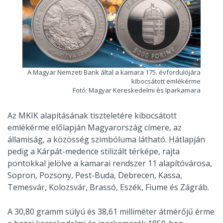
A Magyar Nemzeti Bank által a kamara 175. évfordulójára
kibocsátott emlékérme
Fotó: Magyar Kereskedelmi és Iparkamara
Az MKIK alapításának tiszteletére kibocsátott
emlékérme előlapján Magyarország címere, az
államiság, a közösség szimbóluma látható. Hátlapján
pedig a Kárpát-medence stilizált térképe, rajta
pontokkal jelölve a kamarai rendszer 11 alapítóvárosa,
Sopron, Pozsony, Pest-Buda, Debrecen, Kassa,
Temesvár, Kolozsvár, Brassó, Eszék, Fiume és Zágráb.
A 30,80 gramm súlyú és 38,61 milliméter átmérőjű érme