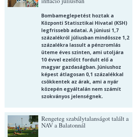
infláció júliusban
Bombameglepetést hoztak a
Központi Statisztikai Hivatal (KSH)
legfrissebb adatai. A júniusi 1,7
százalékról júliusban mindössze 1,2
százalékra lassult a pénzromlás
üteme éves szinten, ami utoljára
10 évvel ezelőtt fordult elő a
magyar gazdaságban. Júniushoz
képest átlagosan 0,1 százalékkal
csökkentek az árak, ami a nyár
közepén egyáltalán nem számít
szokványos jelenségnek.
Rengeteg szabálytalanságot talált a
NAV a Balatonnál