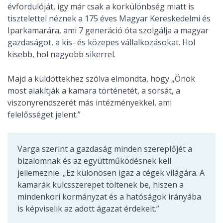
évfordulóját, így már csak a korkülönbség miatt is
tisztelettel néznek a 175 éves Magyar Kereskedelmi és
Iparkamarára, ami 7 generáció óta szolgálja a magyar
gazdaságot, a kis- és közepes vállalkozásokat. Hol
kisebb, hol nagyobb sikerrel.
Majd a küldöttekhez szólva elmondta, hogy „Önök
most alakítják a kamara történetét, a sorsát, a
viszonyrendszerét más intézményekkel, ami
felelősséget jelent.”
Varga szerint a gazdaság minden szereplőjét a
bizalomnak és az együttműködésnek kell
jellemeznie. „Ez különösen igaz a cégek világára. A
kamarák kulcsszerepet töltenek be, hiszen a
mindenkori kormányzat és a hatóságok irányába
is képviselik az adott ágazat érdekeit.”