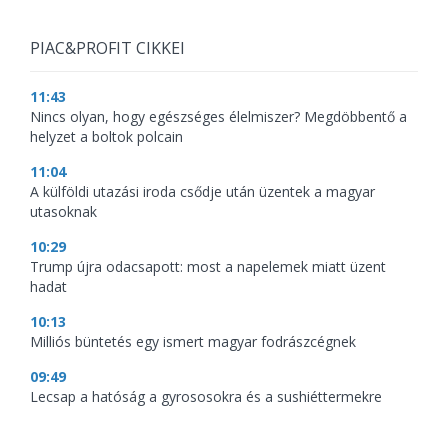
PIAC&PROFIT CIKKEI
11:43
Nincs olyan, hogy egészséges élelmiszer? Megdöbbentő a
helyzet a boltok polcain
11:04
A külföldi utazási iroda csődje után üzentek a magyar
utasoknak
10:29
Trump újra odacsapott: most a napelemek miatt üzent
hadat
10:13
Milliós büntetés egy ismert magyar fodrászcégnek
09:49
Lecsap a hatóság a gyrososokra és a sushiéttermekre