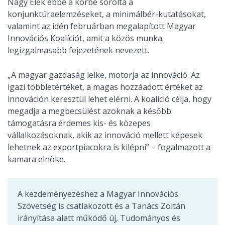
Nagy Elek ebbe a körbe sorolta a
konjunktúraelemzéseket, a minimálbér-kutatásokat,
valamint az idén februárban megalapított Magyar
Innovációs Koalíciót, amit a közös munka
legizgalmasabb fejezetének nevezett.
„A magyar gazdaság lelke, motorja az innováció. Az
igazi többletértéket, a magas hozzáadott értéket az
innováción keresztül lehet elérni. A koalíció célja, hogy
megadja a megbecsülést azoknak a később
támogatásra érdemes kis- és közepes
vállalkozásoknak, akik az innováció mellett képesek
lehetnek az exportpiacokra is kilépni” – fogalmazott a
kamara elnöke.
A kezdeményezéshez a Magyar Innovációs
Szövetség is csatlakozott és a Tanács Zoltán
irányítása alatt működő új, Tudományos és