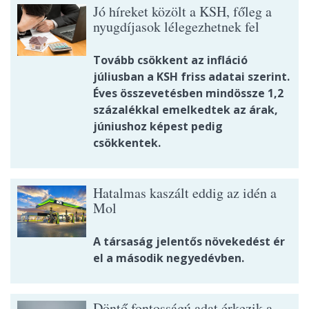
Jó híreket közölt a KSH, főleg a
nyugdíjasok lélegezhetnek fel
Tovább csökkent az infláció
júliusban a KSH friss adatai szerint.
Éves összevetésben mindössze 1,2
százalékkal emelkedtek az árak,
júniushoz képest pedig
csökkentek.
Hatalmas kaszált eddig az idén a
Mol
A társaság jelentős növekedést ér
el a második negyedévben.
Döntő fontosságú adat érkezik a