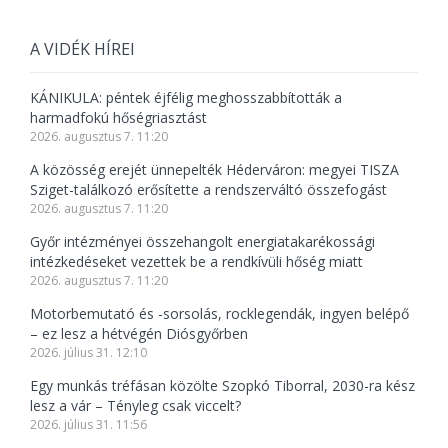
A VIDÉK HÍREI
KÁNIKULA: péntek éjfélig meghosszabbították a
harmadfokú hőségriasztást
2026. augusztus 7. 11:20
A közösség erejét ünnepelték Héderváron: megyei TISZA
Sziget-találkozó erősítette a rendszerváltó összefogást
2026. augusztus 7. 11:20
Győr intézményei összehangolt energiatakarékossági
intézkedéseket vezettek be a rendkívüli hőség miatt
2026. augusztus 7. 11:20
Motorbemutató és -sorsolás, rocklegendák, ingyen belépő
– ez lesz a hétvégén Diósgyőrben
2026. július 31. 12:10
Egy munkás tréfásan közölte Szopkó Tiborral, 2030-ra kész
lesz a vár – Tényleg csak viccelt?
2026. július 31. 11:56