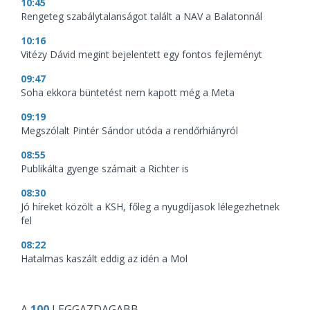
10:45
Rengeteg szabálytalanságot talált a NAV a Balatonnál
10:16
Vitézy Dávid megint bejelentett egy fontos fejleményt
09:47
Soha ekkora büntetést nem kapott még a Meta
09:19
Megszólalt Pintér Sándor utóda a rendőrhiányról
08:55
Publikálta gyenge számait a Richter is
08:30
Jó híreket közölt a KSH, főleg a nyugdíjasok lélegezhetnek
fel
08:22
Hatalmas kaszált eddig az idén a Mol
A
100
LEGGAZDAGABB