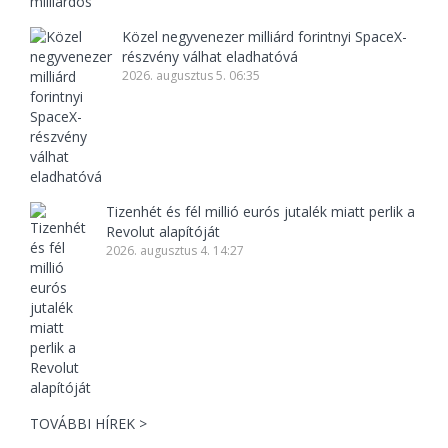
Közel negyvenezer milliárd forintnyi SpaceX-
részvény válhat eladhatóvá
2026. augusztus 5. 06:35
Tizenhét és fél millió eurós jutalék miatt perlik a
Revolut alapítóját
2026. augusztus 4. 14:27
TOVÁBBI HÍREK >