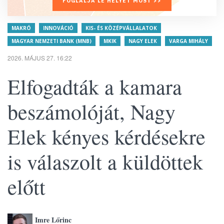
FOGLALJA LE HELYÉT MOST >>
MAKRÓ
INNOVÁCIÓ
KIS- ÉS KÖZÉPVÁLLALATOK
MAGYAR NEMZETI BANK (MNB)
MKIK
NAGY ELEK
VARGA MIHÁLY
2026. MÁJUS 27. 16:22
Elfogadták a kamara
beszámolóját, Nagy
Elek kényes kérdésekre
is válaszolt a küldöttek
előtt
Imre Lőrinc