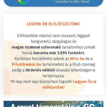
részesítse az Mfor cikkeit!
LEGYEN ÖN IS ELŐFIZETŐNK!
Előfizetőink máshol nem olvasott, higgadt
hangvételű, tárgyilagos és
magas szakmai színvonalú
tartalomhoz jutnak
hozzá
havonta már 1490 forintért
.
Korlátlan hozzáférést adunk az
Mfor.hu
és a
Privátbankár.hu
tartalmaihoz is, a Klub csomag
pedig a
hirdetés nélküli
olvasási lehetőséget is
tartalmazza.
Mi nap mint nap bizonyítani fogunk!
Legyen Ön is
előfizetőnk!