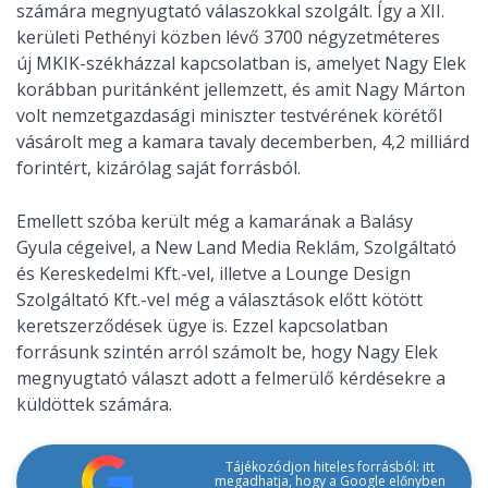
számára megnyugtató válaszokkal szolgált. Így a XII.
kerületi Pethényi közben lévő 3700 négyzetméteres
új MKIK-székházzal kapcsolatban is, amelyet Nagy Elek
korábban puritánként jellemzett, és amit Nagy Márton
volt nemzetgazdasági miniszter testvérének körétől
vásárolt meg a kamara tavaly decemberben, 4,2 milliárd
forintért, kizárólag saját forrásból.
Emellett szóba került még a kamarának a Balásy
Gyula cégeivel, a New Land Media Reklám, Szolgáltató
és Kereskedelmi Kft.-vel, illetve a Lounge Design
Szolgáltató Kft.-vel még a választások előtt kötött
keretszerződések ügye is. Ezzel kapcsolatban
forrásunk szintén arról számolt be, hogy Nagy Elek
megnyugtató választ adott a felmerülő kérdésekre a
küldöttek számára.
Tájékozódjon hiteles forrásból: itt
megadhatja, hogy a Google előnyben