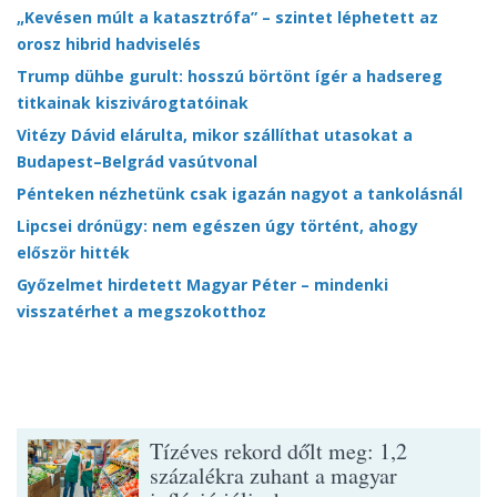
„Kevésen múlt a katasztrófa” – szintet léphetett az
orosz hibrid hadviselés
Trump dühbe gurult: hosszú börtönt ígér a hadsereg
titkainak kiszivárogtatóinak
Vitézy Dávid elárulta, mikor szállíthat utasokat a
Budapest–Belgrád vasútvonal
Pénteken nézhetünk csak igazán nagyot a tankolásnál
Lipcsei drónügy: nem egészen úgy történt, ahogy
először hitték
Győzelmet hirdetett Magyar Péter – mindenki
visszatérhet a megszokotthoz
Tízéves rekord dőlt meg: 1,2
százalékra zuhant a magyar