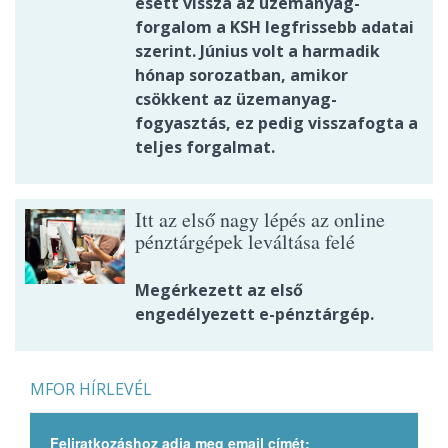
esett vissza az üzemanyag-
forgalom a KSH legfrissebb adatai
szerint. Június volt a harmadik
hónap sorozatban, amikor
csökkent az üzemanyag-
fogyasztás, ez pedig visszafogta a
teljes forgalmat.
Itt az első nagy lépés az online
pénztárgépek leváltása felé
Megérkezett az első
engedélyezett e-pénztárgép.
MFOR HÍRLEVÉL
Feliratkozáshoz adja meg email címét: