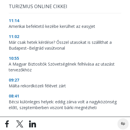
TURIZMUS ONLINE CIKKEI
11:14
Amerikai befektető kezébe kerülhet az easyJet
11:02
Már csak hetek kérdése? Ősszel utasokat is szállíthat a
Budapest–Belgrád vasútvonal
10:55
A Magyar Biztosítók Szövetségének felhívása az utazást
tervezőkhöz
09:27
Málta rekordközeli félévet zárt
08:41
Bécsi különleges helyek: eddig zárva volt a nagyközönség
előtt, szeptemberben viszont bárki megnézheti
6p
VIDEÓK