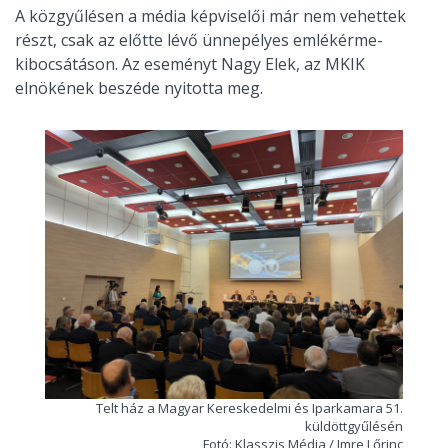
A közgyűlésen a média képviselői már nem vehettek
részt, csak az előtte lévő ünnepélyes emlékérme-
kibocsátáson. Az eseményt Nagy Elek, az MKIK
elnökének beszéde nyitotta meg.
Telt ház a Magyar Kereskedelmi és Iparkamara 51.
küldöttgyűlésén
Fotó: Klasszis Média / Imre Lőrinc