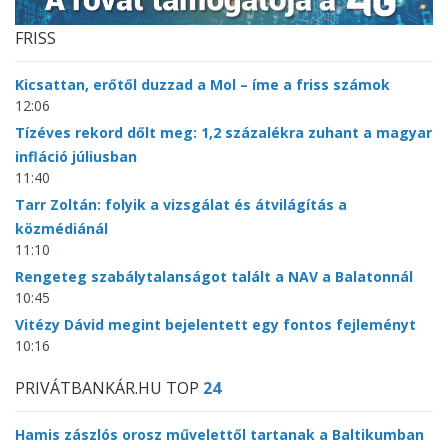
FRISS
Kicsattan, erőtől duzzad a Mol – íme a friss számok
12:06
Tízéves rekord dőlt meg: 1,2 százalékra zuhant a magyar
infláció júliusban
11:40
Tarr Zoltán: folyik a vizsgálat és átvilágítás a
közmédiánál
11:10
Rengeteg szabálytalanságot talált a NAV a Balatonnál
10:45
Vitézy Dávid megint bejelentett egy fontos fejleményt
10:16
PRIVÁTBANKÁR.HU TOP
24
Hamis zászlós orosz művelettől tartanak a Baltikumban