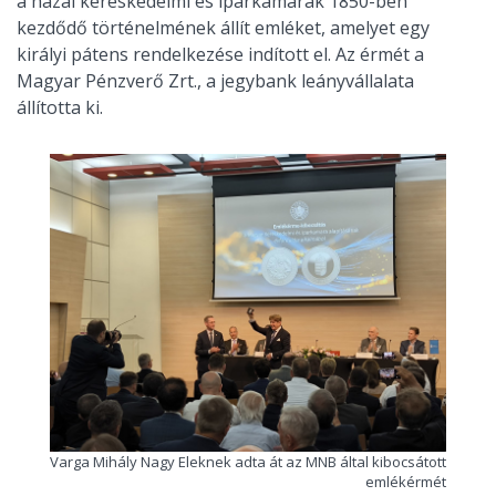
a hazai kereskedelmi és iparkamarák 1850-ben
kezdődő történelmének állít emléket, amelyet egy
királyi pátens rendelkezése indított el. Az érmét a
Magyar Pénzverő Zrt., a jegybank leányvállalata
állította ki.
Varga Mihály Nagy Eleknek adta át az MNB által kibocsátott
emlékérmét