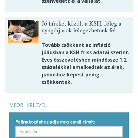
szenvedett el a vállalat.
Jó híreket közölt a KSH, főleg a
nyugdíjasok lélegezhetnek fel
Tovább csökkent az infláció
júliusban a KSH friss adatai szerint.
Éves összevetésben mindössze 1,2
százalékkal emelkedtek az árak,
júniushoz képest pedig
csökkentek.
MFOR HÍRLEVÉL
Feliratkozáshoz adja meg email címét: