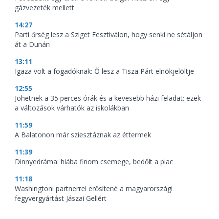
gázvezeték mellett
14:27
Parti őrség lesz a Sziget Fesztiválon, hogy senki ne sétáljon
át a Dunán
13:11
Igaza volt a fogadóknak: Ő lesz a Tisza Párt elnökjelöltje
12:55
Jöhetnek a 35 perces órák és a kevesebb házi feladat: ezek
a változások várhatók az iskolákban
11:59
A Balatonon már sziesztáznak az éttermek
11:39
Dinnyedráma: hiába finom csemege, bedőlt a piac
11:18
Washingtoni partnerrel erősítené a magyarországi
fegyvergyártást Jászai Gellért