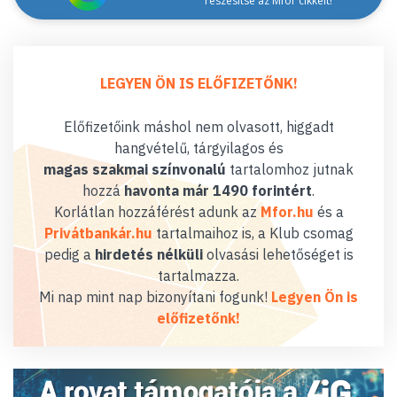
részesítse az Mfor cikkeit!
LEGYEN ÖN IS ELŐFIZETŐNK!
Előfizetőink máshol nem olvasott, higgadt
hangvételű, tárgyilagos és
magas szakmai színvonalú
tartalomhoz jutnak
hozzá
havonta már 1490 forintért
.
Korlátlan hozzáférést adunk az
Mfor.hu
és a
Privátbankár.hu
tartalmaihoz is, a Klub csomag
pedig a
hirdetés nélküli
olvasási lehetőséget is
tartalmazza.
Mi nap mint nap bizonyítani fogunk!
Legyen Ön is
előfizetőnk!