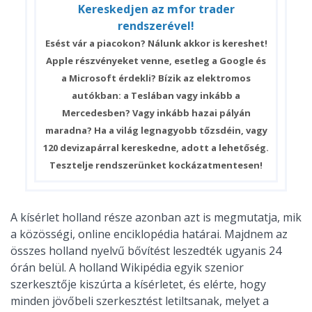
Kereskedjen az mfor trader
rendszerével!
Esést vár a piacokon? Nálunk akkor is kereshet!
Apple részvényeket venne, esetleg a Google és
a Microsoft érdekli? Bízik az elektromos
autókban: a Teslában vagy inkább a
Mercedesben? Vagy inkább hazai pályán
maradna? Ha a világ legnagyobb tőzsdéin, vagy
120 devizapárral kereskedne, adott a lehetőség.
Tesztelje rendszerünket kockázatmentesen!
A kísérlet holland része azonban azt is megmutatja, mik
a közösségi, online enciklopédia határai. Majdnem az
összes holland nyelvű bővítést leszedték ugyanis 24
órán belül. A holland Wikipédia egyik szenior
szerkesztője kiszúrta a kísérletet, és elérte, hogy
minden jövőbeli szerkesztést letiltsanak, melyet a