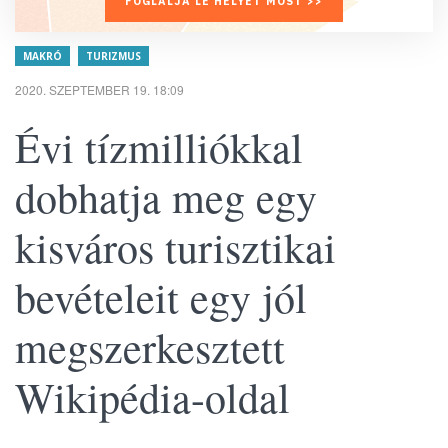
FOGLALJA LE HELYÉT MOST >>
MAKRÓ
TURIZMUS
2020. SZEPTEMBER 19. 18:09
Évi tízmilliókkal
dobhatja meg egy
kisváros turisztikai
bevételeit egy jól
megszerkesztett
Wikipédia-oldal