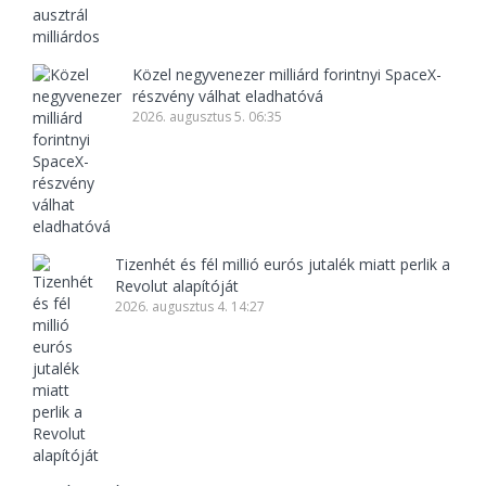
Közel negyvenezer milliárd forintnyi SpaceX-
részvény válhat eladhatóvá
2026. augusztus 5. 06:35
Tizenhét és fél millió eurós jutalék miatt perlik a
Revolut alapítóját
2026. augusztus 4. 14:27