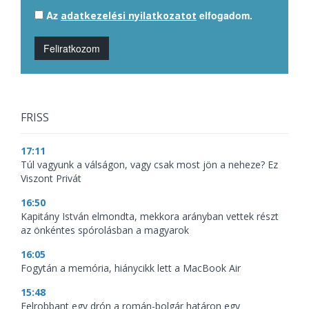
Az
elfogadom.
adatkezelési nyilatkozatot
Feliratkozom
FRISS
17:11
Túl vagyunk a válságon, vagy csak most jön a neheze? Ez
Viszont Privát
16:50
Kapitány István elmondta, mekkora arányban vettek részt
az önkéntes spórolásban a magyarok
16:05
Fogytán a memória, hiánycikk lett a MacBook Air
15:48
Felrobbant egy drón a román-bolgár határon egy