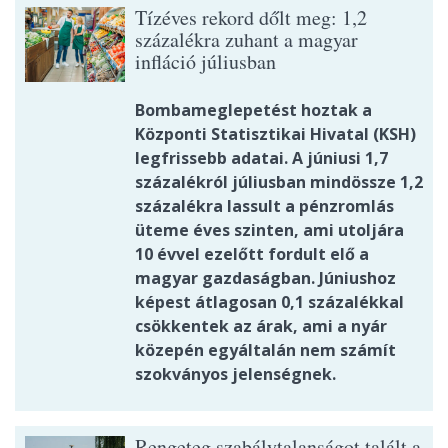
Tízéves rekord dőlt meg: 1,2
százalékra zuhant a magyar
infláció júliusban
Bombameglepetést hoztak a
Központi Statisztikai Hivatal (KSH)
legfrissebb adatai. A júniusi 1,7
százalékról júliusban mindössze 1,2
százalékra lassult a pénzromlás
üteme éves szinten, ami utoljára
10 évvel ezelőtt fordult elő a
magyar gazdaságban. Júniushoz
képest átlagosan 0,1 százalékkal
csökkentek az árak, ami a nyár
közepén egyáltalán nem számít
szokványos jelenségnek.
Rengeteg szabálytalanságot talált a