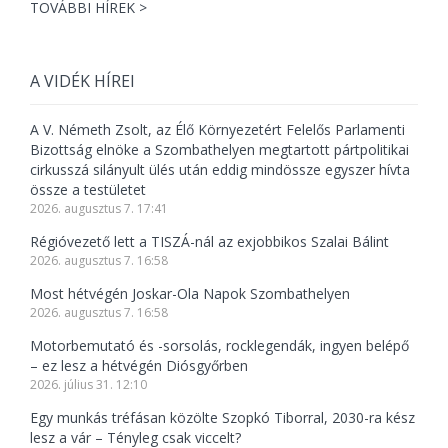
TOVÁBBI HÍREK >
A VIDÉK HÍREI
A V. Németh Zsolt, az Élő Környezetért Felelős Parlamenti
Bizottság elnöke a Szombathelyen megtartott pártpolitikai
cirkusszá silányult ülés után eddig mindössze egyszer hívta
össze a testületet
2026. augusztus 7. 17:41
Régióvezető lett a TISZÁ-nál az exjobbikos Szalai Bálint
2026. augusztus 7. 16:58
Most hétvégén Joskar-Ola Napok Szombathelyen
2026. augusztus 7. 16:58
Motorbemutató és -sorsolás, rocklegendák, ingyen belépő
– ez lesz a hétvégén Diósgyőrben
2026. július 31. 12:10
Egy munkás tréfásan közölte Szopkó Tiborral, 2030-ra kész
lesz a vár – Tényleg csak viccelt?