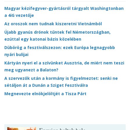
Magyar kézifegyver-gyártásról tárgyalt Washingtonban
a 4iG vezetője
Az oroszok nem tudnak kiszeretni Vietnámból
Újabb gyanús drónok tűntek fel Németországban,
ezúttal egy katonai bázis közelében
Dübörög a fesztiválszezon: ezek Európa legnagyobb
nyári bulijai
Kártyán nyeri el a szívünket Ausztria, de miért nem teszi
meg ugyanezt a Balaton?
A szervezők után a kormány is figyelmeztet: senki ne
sétáljon át a Dunán a Sziget Fesztiválra
Megnevezte elnökjelöltjét a Tisza Párt