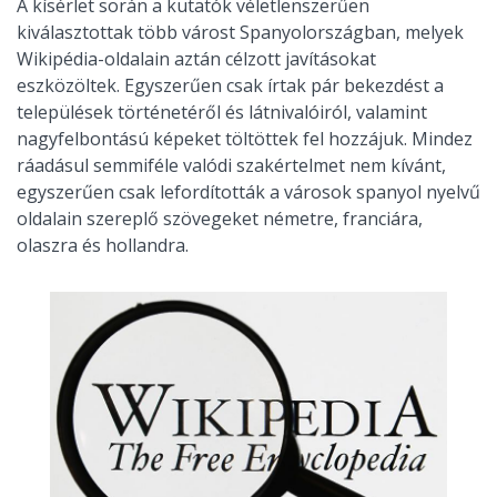
A kísérlet során a kutatók véletlenszerűen
kiválasztottak több várost Spanyolországban, melyek
Wikipédia-oldalain aztán célzott javításokat
eszközöltek. Egyszerűen csak írtak pár bekezdést a
települések történetéről és látnivalóiról, valamint
nagyfelbontású képeket töltöttek fel hozzájuk. Mindez
ráadásul semmiféle valódi szakértelmet nem kívánt,
egyszerűen csak lefordították a városok spanyol nyelvű
oldalain szereplő szövegeket németre, franciára,
olaszra és hollandra.