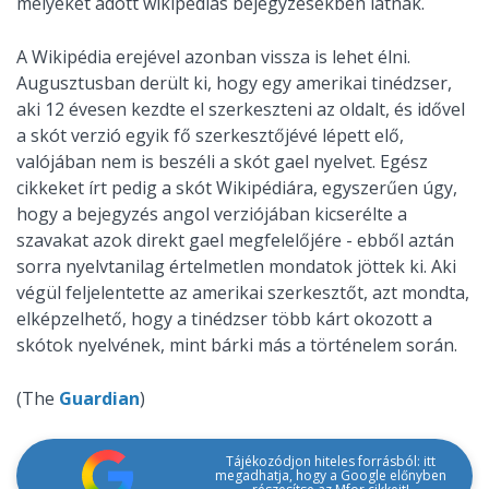
melyeket adott wikipédiás bejegyzésekben látnak.
A Wikipédia erejével azonban vissza is lehet élni.
Augusztusban derült ki, hogy egy amerikai tinédzser,
aki 12 évesen kezdte el szerkeszteni az oldalt, és idővel
a skót verzió egyik fő szerkesztőjévé lépett elő,
valójában nem is beszéli a skót gael nyelvet. Egész
cikkeket írt pedig a skót Wikipédiára, egyszerűen úgy,
hogy a bejegyzés angol verziójában kicserélte a
szavakat azok direkt gael megfelelőjére - ebből aztán
sorra nyelvtanilag értelmetlen mondatok jöttek ki. Aki
végül feljelentette az amerikai szerkesztőt, azt mondta,
elképzelhető, hogy a tinédzser több kárt okozott a
skótok nyelvének, mint bárki más a történelem során.
(The
Guardian
)
Tájékozódjon hiteles forrásból: itt
megadhatja, hogy a Google előnyben