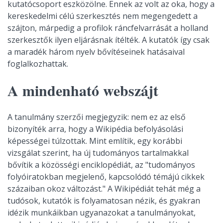
kutatócsoport eszközölne. Ennek az volt az oka, hogy a
kereskedelmi célú szerkesztés nem megengedett a
szájton, márpedig a profilok ráncfelvarrását a holland
szerkesztők ilyen eljárásnak ítélték. A kutatók így csak
a maradék három nyelv bővítéseinek hatásaival
foglalkozhattak.
A mindenható webszájt
A tanulmány szerzői megjegyzik: nem ez az első
bizonyíték arra, hogy a Wikipédia befolyásolási
képességei túlzottak. Mint említik, egy korábbi
vizsgálat szerint, ha új tudományos tartalmakkal
bővítik a közösségi enciklopédiát, az "tudományos
folyóiratokban megjelenő, kapcsolódó témájú cikkek
százaiban okoz változást." A Wikipédiát tehát még a
tudósok, kutatók is folyamatosan nézik, és gyakran
idézik munkáikban ugyanazokat a tanulmányokat,