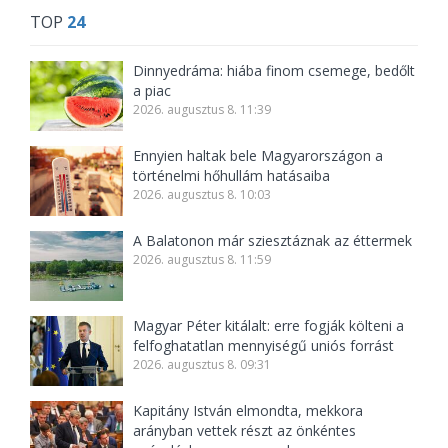
TOP
24
Dinnyedráma: hiába finom csemege, bedőlt
a piac
2026. augusztus 8. 11:39
Ennyien haltak bele Magyarországon a
történelmi hőhullám hatásaiba
2026. augusztus 8. 10:03
A Balatonon már sziesztáznak az éttermek
2026. augusztus 8. 11:59
Magyar Péter kitálalt: erre fogják költeni a
felfoghatatlan mennyiségű uniós forrást
2026. augusztus 8. 09:31
Kapitány István elmondta, mekkora
arányban vettek részt az önkéntes