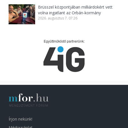
Brüsszel központjában milliárdokért vett
volna ingatlant az Orbán-kormány
2026. augusztus 7. 07:26
Együttműködő partnerünk:
Írjon nekünk!
Médiaajánlat