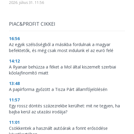
2026. július 31. 11:56
PIAC&PROFIT CIKKEI
16:56
Az egyik szélsőségből a másikba fordulnak a magyar
befektetők, és még csak most indulunk el az euró felé
14:12
A Ryanair behúzza a féket a Mol által kiszemelt szerbiai
kőolajfinomító miatt
13:48
A papírforma győzött a Tisza Párt államfőjelölésén
11:57
Egy rossz döntés százezrekbe kerülhet: mit ne tegyen, ha
bajba kerül az utazási irodája?
11:01
Csökkentek a használt autóárak a forint erősödése