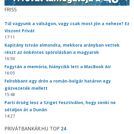
FRISS
Túl vagyunk a válságon, vagy csak most jön a neheze? Ez
Viszont Privát
17:11
Kapitány István elmondta, mekkora arányban vettek
részt az önkéntes spórolásban a magyarok
16:50
Fogytán a memória, hiánycikk lett a MacBook Air
16:05
Felrobbant egy drón a román-bolgár határon egy
gázvezeték mellett
15:48
Parti őrség lesz a Sziget Fesztiválon, hogy senki ne
sétáljon át a Dunán
14:27
PRIVÁTBANKÁR.HU TOP
24