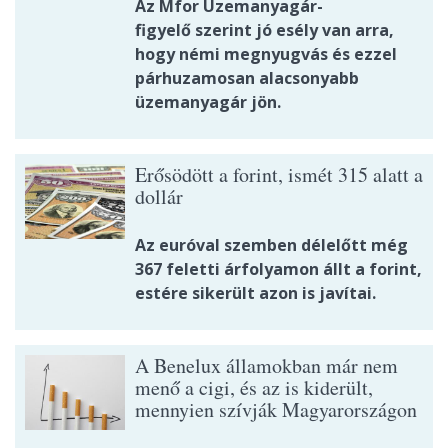
Az Mfor Üzemanyagár-
figyelő szerint jó esély van arra,
hogy némi megnyugvás és ezzel
párhuzamosan alacsonyabb
üzemanyagár jön.
Erősödött a forint, ismét 315 alatt a
dollár
Az euróval szemben délelőtt még
367 feletti árfolyamon állt a forint,
estére sikerült azon is javítai.
A Benelux államokban már nem
menő a cigi, és az is kiderült,
mennyien szívják Magyarországon