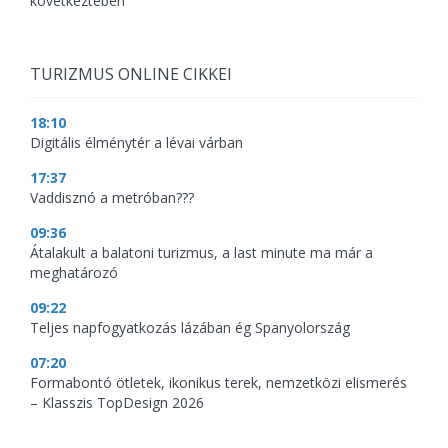
következtében
TURIZMUS ONLINE CIKKEI
18:10
Digitális élménytér a lévai várban
17:37
Vaddisznó a metróban???
09:36
Átalakult a balatoni turizmus, a last minute ma már a
meghatározó
09:22
Teljes napfogyatkozás lázában ég Spanyolország
07:20
Formabontó ötletek, ikonikus terek, nemzetközi elismerés
– Klasszis TopDesign 2026