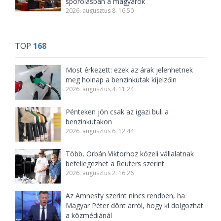
spórolásban a magyarok
2026. augusztus 8. 16:50
TOP
168
Most érkezett: ezek az árak jelenhetnek
meg holnap a benzinkutak kijelzőin
2026. augusztus 4. 11:24
Pénteken jön csak az igazi buli a
benzinkutakon
2026. augusztus 6. 12:44
Több, Orbán Viktorhoz közeli vállalatnak
befellegezhet a Reuters szerint
2026. augusztus 2. 16:26
Az Amnesty szerint nincs rendben, ha
Magyar Péter dönt arról, hogy ki dolgozhat
a közmédiánál