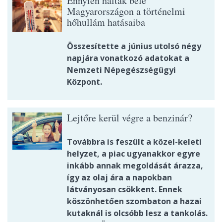
Ennyien haltak bele
Magyarországon a történelmi
hőhullám hatásaiba
Összesítette a június utolsó négy
napjára vonatkozó adatokat a
Nemzeti Népegészségügyi
Központ.
Lejtőre kerül végre a benzinár?
Továbbra is feszült a közel-keleti
helyzet, a piac ugyanakkor egyre
inkább annak megoldását árazza,
így az olaj ára a napokban
látványosan csökkent. Ennek
köszönhetően szombaton a hazai
kutaknál is olcsóbb lesz a tankolás.