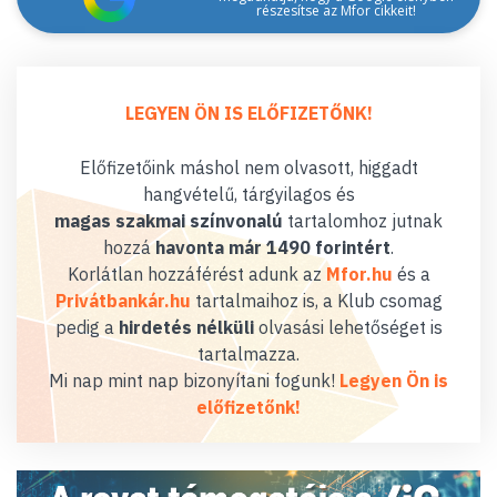
részesítse az Mfor cikkeit!
LEGYEN ÖN IS ELŐFIZETŐNK!
Előfizetőink máshol nem olvasott, higgadt
hangvételű, tárgyilagos és
magas szakmai színvonalú
tartalomhoz jutnak
hozzá
havonta már 1490 forintért
.
Korlátlan hozzáférést adunk az
Mfor.hu
és a
Privátbankár.hu
tartalmaihoz is, a Klub csomag
pedig a
hirdetés nélküli
olvasási lehetőséget is
tartalmazza.
Mi nap mint nap bizonyítani fogunk!
Legyen Ön is
előfizetőnk!