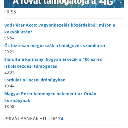
FRISS
Bod Péter Ákos: Vagyonkezelés közérdekből: mi jön a
kekvák után?
05:54
Ők biztosan megússzák a ledolgozós szombatot
20:21
Elárulta a kormány, hogyan érkezik a 100 ezres
iskolakezdési támogatás
20:01
Fordulat a lipcsei drónügyben
19:44
Magyar Péter keményen nekiment az Orbán-
kormánynak
18:58
PRIVÁTBANKÁR.HU TOP
24