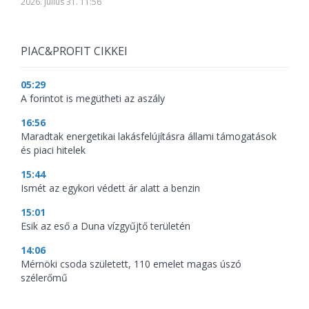
2026. július 31. 11:56
PIAC&PROFIT CIKKEI
05:29
A forintot is megütheti az aszály
16:56
Maradtak energetikai lakásfelújításra állami támogatások
és piaci hitelek
15:44
Ismét az egykori védett ár alatt a benzin
15:01
Esik az eső a Duna vízgyűjtő területén
14:06
Mérnöki csoda született, 110 emelet magas úszó
szélerőmű