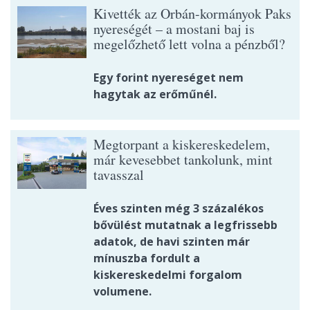
Kivették az Orbán-kormányok Paks
nyereségét – a mostani baj is
megelőzhető lett volna a pénzből?
Egy forint nyereséget nem
hagytak az erőműnél.
Megtorpant a kiskereskedelem,
már kevesebbet tankolunk, mint
tavasszal
Éves szinten még 3 százalékos
bővülést mutatnak a legfrissebb
adatok, de havi szinten már
mínuszba fordult a
kiskereskedelmi forgalom
volumene.