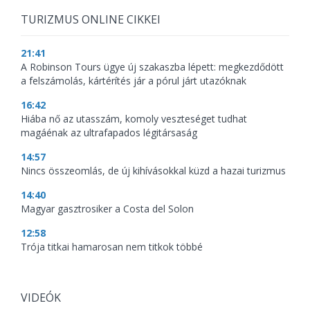
TURIZMUS ONLINE CIKKEI
21:41
A Robinson Tours ügye új szakaszba lépett: megkezdődött
a felszámolás, kártérítés jár a pórul járt utazóknak
16:42
Hiába nő az utasszám, komoly veszteséget tudhat
magáénak az ultrafapados légitársaság
14:57
Nincs összeomlás, de új kihívásokkal küzd a hazai turizmus
14:40
Magyar gasztrosiker a Costa del Solon
12:58
Trója titkai hamarosan nem titkok többé
VIDEÓK