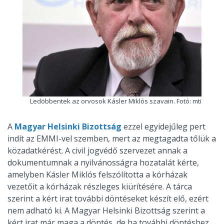
Ledöbbentek az orvosok Kásler Miklós szavain. Fotó: mti
A
Magyar Helsinki Bizottság
ezzel egyidejűleg pert
indít az EMMI-vel szemben, mert az megtagadta tőlük a
közadatkérést. A civil jogvédő szervezet annak a
dokumentumnak a nyilvánosságra hozatalát kérte,
amelyben Kásler Miklós felszólította a kórházak
vezetőit a kórházak részleges kiürítésére. A tárca
szerint a kért irat további döntéseket készít elő, ezért
nem adható ki. A Magyar Helsinki Bizottság szerint a
kért irat már maga a döntés, de ha további döntéshez