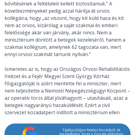
bővítésének a feltételeit kellett biztosítaniuk.” A
következményeket pedig azzal hárítja át orvos
kollégáira, hogy „az viszont, hogy kit küld haza és kit
nem az orvos, kizárólag a saját szakmai és emberi
felelőssége akár van járvány, akár nincs. Nem a
minisztérium döntött a betegek kezeléséről, hanem a
szakmai kollégium, amelynek 62 tagozata van, mert
ennyi orvosi szakmát tartunk nyilván.”
Ismeretes az is, hogy az Országos Orvosi Rehabilitációs
Intézet és a Fejér Megyei Szent György Kórház
főigazgatóját is azért mentette fel a miniszter, mert
nem teljesítette a Nemzeti Népegészségügyi Központ –
az operatív törzs által jóváhagyott – utasításait, azaz a
betegek nagyarányú hazaküldését. Ezért a civil
szervezet közadatpert indított a minisztérium ellen.
Tájékozódjon hiteles forrásból: itt
megadhatja, hogy a Google előnyben