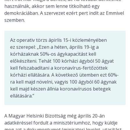
használnák, akkor sem lenne titkolható egy
demokráciában. A szervezet ezért pert indít az Emmivel
szemben.
Az operativ törzs ápirlis 15-i közleményében
ez szerepel: „Ezen a héten, április 19-ig a
kórházaknak 50%-os ágykapacitást kell
előkészíteni. Tehát 100 kórházi ágyból 50 ágyat
kell felszabadítani a koronavírus-fertőzöttek
kórházi ellátására. A következő ütemben ezt 60%-
ra kell majd növelni, vagyis 100 ágyból 60 ágynak
kell majd készen állnia koronavírusos betegek
ellátására.”
A Magyar Helsinki Bizottság még április 20-án
adatkéréssel fordult a minisztériumhoz, hogy küldje
meg azt a dokumentumot (miniszteri levelet, utasítást