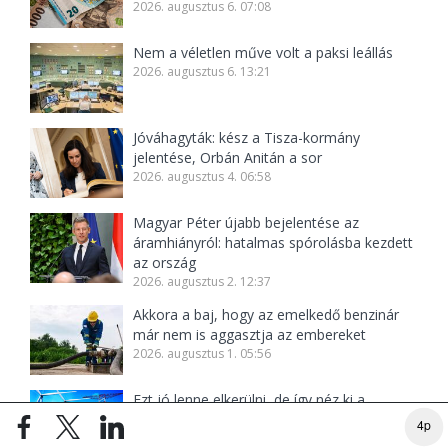
2026. augusztus 6. 07:08
Nem a véletlen műve volt a paksi leállás
2026. augusztus 6. 13:21
Jóváhagyták: kész a Tisza-kormány
jelentése, Orbán Anitán a sor
2026. augusztus 4. 06:58
Magyar Péter újabb bejelentése az
áramhiányról: hatalmas spórolásba kezdett
az ország
2026. augusztus 2. 12:37
Akkora a baj, hogy az emelkedő benzinár
már nem is aggasztja az embereket
2026. augusztus 1. 05:56
Ezt jó lenne elkerülni, de így néz ki a
vészforgatókönyv, ha már nem bírja a
4p
villamosenergia-rendszer