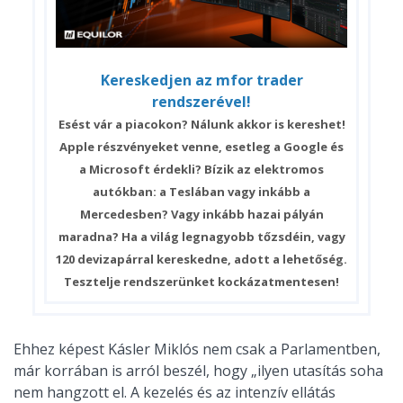
Kereskedjen az mfor trader
rendszerével!
Esést vár a piacokon? Nálunk akkor is kereshet!
Apple részvényeket venne, esetleg a Google és
a Microsoft érdekli? Bízik az elektromos
autókban: a Teslában vagy inkább a
Mercedesben? Vagy inkább hazai pályán
maradna? Ha a világ legnagyobb tőzsdéin, vagy
120 devizapárral kereskedne, adott a lehetőség.
Tesztelje rendszerünket kockázatmentesen!
Ehhez képest Kásler Miklós nem csak a Parlamentben,
már korrában is arról beszél, hogy „ilyen utasítás soha
nem hangzott el. A kezelés és az intenzív ellátás