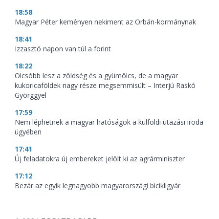
18:58
Magyar Péter keményen nekiment az Orbán-kormánynak
18:41
Izzasztó napon van túl a forint
18:22
Olcsóbb lesz a zöldség és a gyümölcs, de a magyar
kukoricaföldek nagy része megsemmisült – Interjú Raskó
Györggyel
17:59
Nem léphetnek a magyar hatóságok a külföldi utazási iroda
ügyében
17:41
Új feladatokra új embereket jelölt ki az agrárminiszter
17:12
Bezár az egyik legnagyobb magyarországi bicikligyár