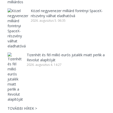
Közel negyvenezer milliárd forintnyi SpaceX-
részvény válhat eladhatóvá
2026. augusztus 5. 06:35
Tizenhét és fél millió eurós jutalék miatt perlik a
Revolut alapítóját
2026. augusztus 4. 14:27
TOVÁBBI HÍREK >