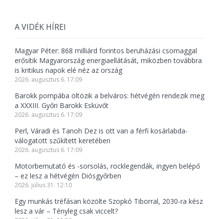
A VIDÉK HÍREI
Magyar Péter: 868 milliárd forintos beruházási csomaggal
erősítik Magyarország energiaellátását, miközben továbbra
is kritikus napok elé néz az ország
2026. augusztus 6. 17:09
Barokk pompába öltözik a belváros: hétvégén rendezik meg
a XXXIII. Győri Barokk Esküvőt
2026. augusztus 6. 17:09
Perl, Váradi és Tanoh Dez is ott van a férfi kosárlabda-
válogatott szűkített keretében
2026. augusztus 6. 17:09
Motorbemutató és -sorsolás, rocklegendák, ingyen belépő
– ez lesz a hétvégén Diósgyőrben
2026. július 31. 12:10
Egy munkás tréfásan közölte Szopkó Tiborral, 2030-ra kész
lesz a vár – Tényleg csak viccelt?