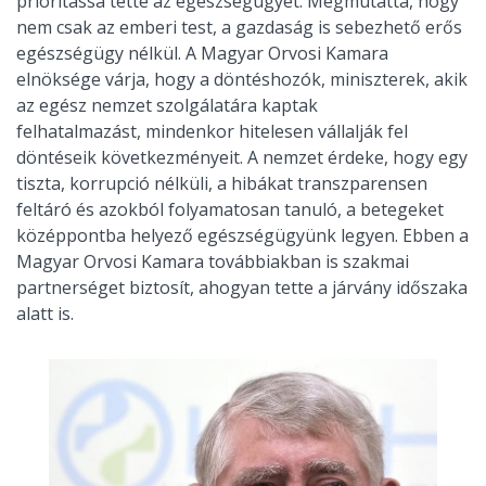
prioritássá tette az egészségügyet. Megmutatta, hogy
nem csak az emberi test, a gazdaság is sebezhető erős
egészségügy nélkül. A Magyar Orvosi Kamara
elnöksége várja, hogy a döntéshozók, miniszterek, akik
az egész nemzet szolgálatára kaptak
felhatalmazást, mindenkor hitelesen vállalják fel
döntéseik következményeit. A nemzet érdeke, hogy egy
tiszta, korrupció nélküli, a hibákat transzparensen
feltáró és azokból folyamatosan tanuló, a betegeket
középpontba helyező egészségügyünk legyen. Ebben a
Magyar Orvosi Kamara továbbiakban is szakmai
partnerséget biztosít, ahogyan tette a járvány időszaka
alatt is.