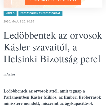
FOGLALJA LE HELYÉT MOST >>
MAKRÓ
EGÉSZSÉGÜGY ÉS EGÉSZSÉGIPAR
2020. MÁJUS 26. 10:35
Ledöbbentek az orvosok
Kásler szavaitól, a
Helsinki Bizottság perel
mfor.hu
Ledöbbentek az orvosok attól, amit tegnap a
Parlamentben Kásler Miklós, az Emberi Erőforrások
minisztere mondott, miszerint az ágykapacitások