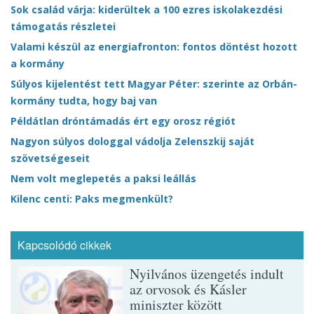
Sok család várja: kiderültek a 100 ezres iskolakezdési
támogatás részletei
Valami készül az energiafronton: fontos döntést hozott
a kormány
Súlyos kijelentést tett Magyar Péter: szerinte az Orbán-
kormány tudta, hogy baj van
Példátlan dróntámadás ért egy orosz régiót
Nagyon súlyos dologgal vádolja Zelenszkij saját
szövetségeseit
Nem volt meglepetés a paksi leállás
Kilenc centi: Paks megmenkült?
Kapcsolódó cikkek
Nyilvános üzengetés indult
az orvosok és Kásler
miniszter között