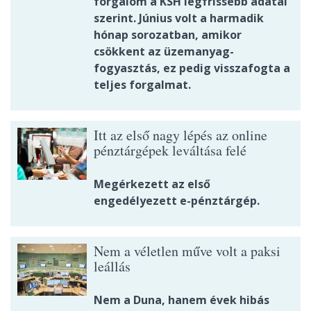
forgalom a KSH legfrissebb adatai
szerint. Június volt a harmadik
hónap sorozatban, amikor
csökkent az üzemanyag-
fogyasztás, ez pedig visszafogta a
teljes forgalmat.
Itt az első nagy lépés az online
pénztárgépek leváltása felé
Megérkezett az első
engedélyezett e-pénztárgép.
Nem a véletlen műve volt a paksi
leállás
Nem a Duna, hanem évek hibás