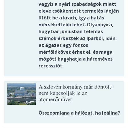
vagyis a nyári szabadságok miatt
eleve csökkentett termelés idején
ütött be a krach, így a hatás
mérsékeltebb lehet. Olyannyira,
hogy bár júniusban felemás
számok érkeztek az iparból, idén
az ágazat egy fontos
mérföldkövet érhet el, és maga
mögött hagyhatja a hároméves
recessziót.
A szlovén kormány már döntött:
nem kapcsolják le az
atomerőművet
Összeomlana a hálózat, ha leállna?