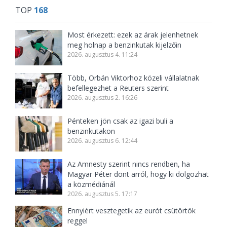
TOP
168
Most érkezett: ezek az árak jelenhetnek
meg holnap a benzinkutak kijelzőin
2026. augusztus 4. 11:24
Több, Orbán Viktorhoz közeli vállalatnak
befellegezhet a Reuters szerint
2026. augusztus 2. 16:26
Pénteken jön csak az igazi buli a
benzinkutakon
2026. augusztus 6. 12:44
Az Amnesty szerint nincs rendben, ha
Magyar Péter dönt arról, hogy ki dolgozhat
a közmédiánál
2026. augusztus 5. 17:17
Ennyiért vesztegetik az eurót csütörtök
reggel