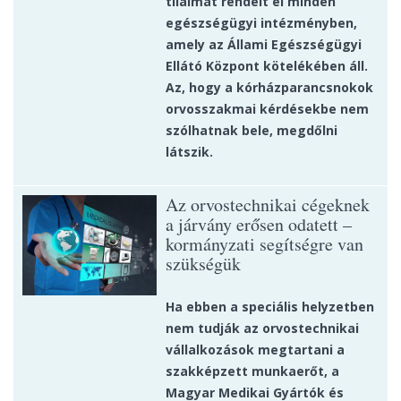
tilalmat rendelt el minden
egészségügyi intézményben,
amely az Állami Egészségügyi
Ellátó Központ kötelékében áll.
Az, hogy a kórházparancsnokok
orvosszakmai kérdésekbe nem
szólhatnak bele, megdőlni
látszik.
Az orvostechnikai cégeknek
a járvány erősen odatett –
kormányzati segítségre van
szükségük
Ha ebben a speciális helyzetben
nem tudják az orvostechnikai
vállalkozások megtartani a
szakképzett munkaerőt, a
Magyar Medikai Gyártók és