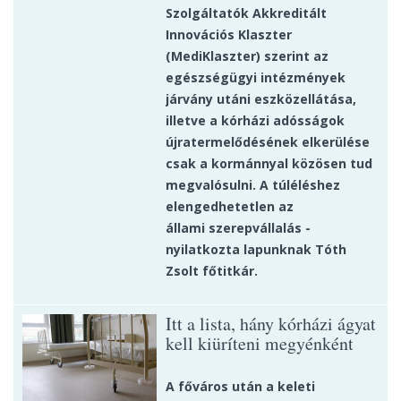
Szolgáltatók Akkreditált
Innovációs Klaszter
(MediKlaszter) szerint az
egészségügyi intézmények
járvány utáni eszközellátása,
illetve a kórházi adósságok
újratermelődésének elkerülése
csak a kormánnyal közösen tud
megvalósulni. A túléléshez
elengedhetetlen az
állami szerepvállalás -
nyilatkozta lapunknak Tóth
Zsolt főtitkár.
Itt a lista, hány kórházi ágyat
kell kiüríteni megyénként
A főváros után a keleti