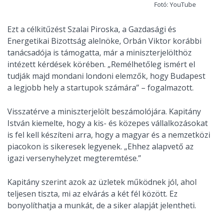
Fotó: YouTube
Ezt a célkitűzést Szalai Piroska, a Gazdasági és
Energetikai Bizottság alelnöke, Orbán Viktor korábbi
tanácsadója is támogatta, már a miniszterjelölthöz
intézett kérdések körében. „Remélhetőleg ismért el
tudják majd mondani londoni elemzők, hogy Budapest
a legjobb hely a startupok számára” – fogalmazott.
Visszatérve a miniszterjelölt beszámolójára. Kapitány
István kiemelte, hogy a kis- és közepes vállalkozásokat
is fel kell készíteni arra, hogy a magyar és a nemzetközi
piacokon is sikeresek legyenek. „Ehhez alapvető az
igazi versenyhelyzet megteremtése.”
Kapitány szerint azok az üzletek működnek jól, ahol
teljesen tiszta, mi az elvárás a két fél között. Ez
bonyolíthatja a munkát, de a siker alapját jelentheti.