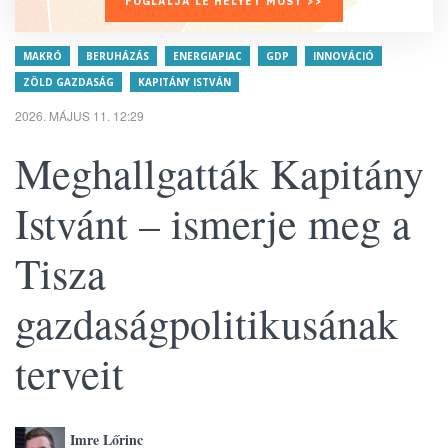
FOGLALJA LE HELYÉT MOST >>
MAKRÓ
BERUHÁZÁS
ENERGIAPIAC
GDP
INNOVÁCIÓ
ZÖLD GAZDASÁG
KAPITÁNY ISTVÁN
2026. MÁJUS 11. 12:29
Meghallgatták Kapitány
Istvánt – ismerje meg a
Tisza
gazdaságpolitikusának
terveit
Imre Lőrinc