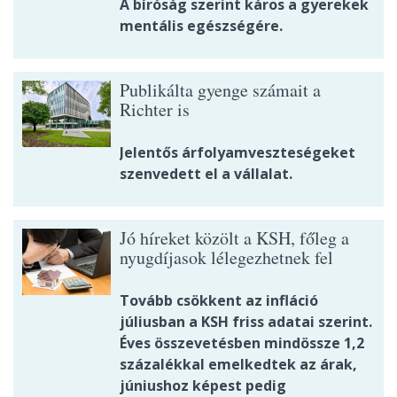
A bíróság szerint káros a gyerekek
mentális egészségére.
Publikálta gyenge számait a
Richter is
Jelentős árfolyamveszteségeket
szenvedett el a vállalat.
Jó híreket közölt a KSH, főleg a
nyugdíjasok lélegezhetnek fel
Tovább csökkent az infláció
júliusban a KSH friss adatai szerint.
Éves összevetésben mindössze 1,2
százalékkal emelkedtek az árak,
júniushoz képest pedig