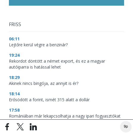
FRISS
06:11
Lejtőre kerül végre a benzinár?
19:24
Rekordot döntött a német export, és ez a magyar
autóiparra is hatással lehet
18:29
Akinek nincs bingója, az annyit is ér?
18:14
Erősödött a forint, ismét 315 alatt a dollár
17:58
Romániában már lekapcsolhatja a nagy ipari fogyasztókat
az áramszolgáltató
9p
17:04