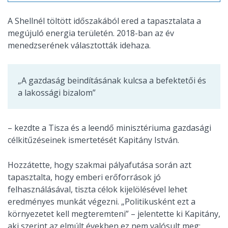
A Shellnél töltött időszakából ered a tapasztalata a
megújuló energia területén. 2018-ban az év
menedzserének választották idehaza.
„A gazdaság beindításának kulcsa a befektetői és
a lakossági bizalom”
– kezdte a Tisza és a leendő minisztériuma gazdasági
célkitűzéseinek ismertetését Kapitány István.
Hozzátette, hogy szakmai pályafutása során azt
tapasztalta, hogy emberi erőforrások jó
felhasználásával, tiszta célok kijelölésével lehet
eredményes munkát végezni. „Politikusként ezt a
környezetet kell megteremteni” – jelentette ki Kapitány,
aki szerint az elmúlt években ez nem valósult meg: