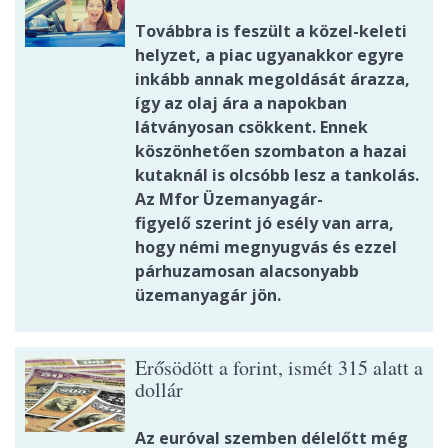
Továbbra is feszült a közel-keleti
helyzet, a piac ugyanakkor egyre
inkább annak megoldását árazza,
így az olaj ára a napokban
látványosan csökkent. Ennek
köszönhetően szombaton a hazai
kutaknál is olcsóbb lesz a tankolás.
Az Mfor Üzemanyagár-
figyelő szerint jó esély van arra,
hogy némi megnyugvás és ezzel
párhuzamosan alacsonyabb
üzemanyagár jön.
Erősödött a forint, ismét 315 alatt a
dollár
Az euróval szemben délelőtt még