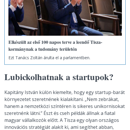
Elkészült az első 100 napos terve a leendő Tisza-
kormánynak a tudomány területén
Ezt Tanács Zoltán árulta el a parlamentben.
Lubickolhatnak a startupok?
Kapitány István külön kiemelte, hogy egy startup-barát
környezetet szeretnének kialakítani. „Nem zebrákat,
hanem a nemzetközi színtéren is sikeres unikornisokat
szeretnénk látni.” Észt és cseh példák állnak a fiatal
magyar vállalkozók előtt. A Tisza egy olyan országos
innovációs stratégiát alakít ki, ami segíthet abban,