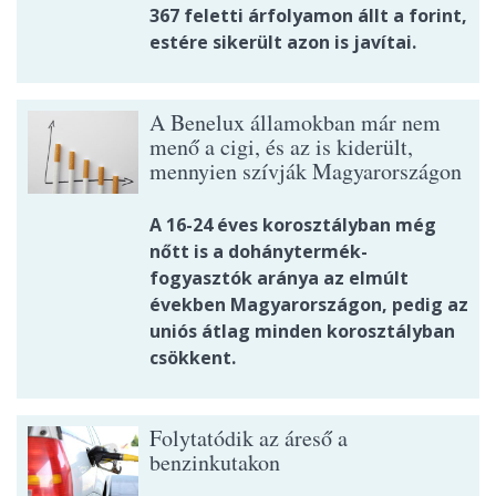
367 feletti árfolyamon állt a forint,
estére sikerült azon is javítai.
A Benelux államokban már nem
menő a cigi, és az is kiderült,
mennyien szívják Magyarországon
A 16-24 éves korosztályban még
nőtt is a dohánytermék-
fogyasztók aránya az elmúlt
években Magyarországon, pedig az
uniós átlag minden korosztályban
csökkent.
Folytatódik az áreső a
benzinkutakon