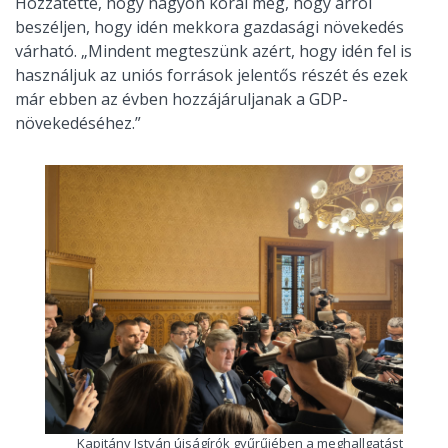
Hozzátette, hogy nagyon korai még, hogy arról
beszéljen, hogy idén mekkora gazdasági növekedés
várható. „Mindent megteszünk azért, hogy idén fel is
használjuk az uniós források jelentős részét és ezek
már ebben az évben hozzájáruljanak a GDP-
növekedéséhez.”
Kapitány István újságírók gyűrűjében a meghallgatást