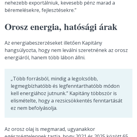
nehezebb exportálniuk, kevesebb pénz marad a
béremelésekre, fejlesztésekre.”
Orosz energia, hatósági árak
Az energiabeszerzéseket illetően Kapitány
hangsúlyozta, hogy nem leválni szeretnének az orosz
energiáról, hanem több lábon állni.
„Több forrásból, mindig a legolcsóbb,
legmegbízhatóbb és legfenntarthatóbb módon
kell energiához jutnunk.” Kapitány többször is
elismételte, hogy a rezsicsökkentés fenntartását
ez nem befolyásolja.
Az orosz olaj is megmarad, ugyanakkor
egészségtelennek tartja, hogy 2021 és 2025 között 65