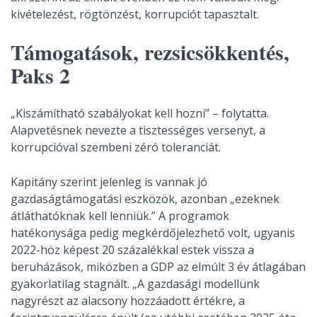
kivételezést, rögtönzést, korrupciót tapasztalt.
Támogatások, rezsicsökkentés,
Paks 2
„Kiszámítható szabályokat kell hozni” – folytatta.
Alapvetésnek nevezte a tisztességes versenyt, a
korrupcióval szembeni zéró toleranciát.
Kapitány szerint jelenleg is vannak jó
gazdaságtámogatási eszközök, azonban „ezeknek
átláthatóknak kell lenniük.” A programok
hatékonysága pedig megkérdőjelezhető volt, ugyanis
2022-höz képest 20 százalékkal estek vissza a
beruházások, miközben a GDP az elmúlt 3 év átlagában
gyakorlatilag stagnált. „A gazdasági modellünk
nagyrészt az alacsony hozzáadott értékre, a