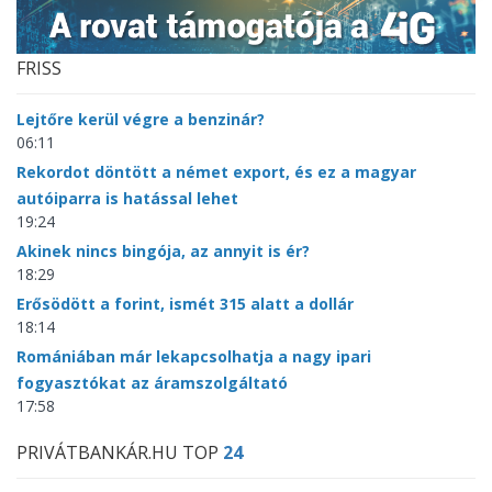
FRISS
Lejtőre kerül végre a benzinár?
06:11
Rekordot döntött a német export, és ez a magyar
autóiparra is hatással lehet
19:24
Akinek nincs bingója, az annyit is ér?
18:29
Erősödött a forint, ismét 315 alatt a dollár
18:14
Romániában már lekapcsolhatja a nagy ipari
fogyasztókat az áramszolgáltató
17:58
PRIVÁTBANKÁR.HU TOP
24