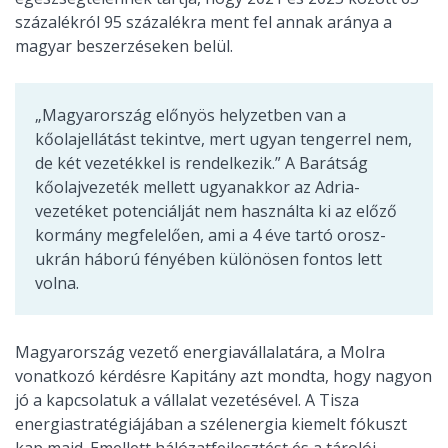
százalékról 95 százalékra ment fel annak aránya a
magyar beszerzéseken belül.
„Magyarország előnyös helyzetben van a
kőolajellátást tekintve, mert ugyan tengerrel nem,
de két vezetékkel is rendelkezik.” A Barátság
kőolajvezeték mellett ugyanakkor az Adria-
vezetéket potenciálját nem használta ki az előző
kormány megfelelően, ami a 4 éve tartó orosz-
ukrán háború fényében különösen fontos lett
volna.
Magyarország vezető energiavállalatára, a Molra
vonatkozó kérdésre Kapitány azt mondta, hogy nagyon
jó a kapcsolatuk a vállalat vezetésével. A Tisza
energiastratégiájában a szélenergia kiemelt fókuszt
kap majd. Emellett hálózatfejlesztést és a tárolói