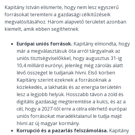
Kapitány István elismerte, hogy nem lesz egyszerű
forrásokat teremteni a gazdasági célkitűzéseik
megvalósításához. Három alapvető területet azonban
kiemelt, amik ebben segíthetnek.
Európai uniós források.
Kapitány elmondta, hogy
már a megválasztásuk óta arról tárgyalnak az
uniós tisztségviselőkkel, hogy augusztus 31-ig
10,4 milliárd eurónyi, jelenleg még zárolás alatt
lévő összeget le tudjanak hívni. Első körben
Kapitány szerint ezeknek a forrásoknak a
közlekedés, a lakhatás és az energia területén
lesz a legjobb helyük. Hosszabb távon a zöld és
digitális gazdaság megteremtése a kulcs, és az a
cél, hogy a 2027-től erre a célra elérhető európai
uniós forrásokat maradéktalanul le tudja majd
hívni az új magyar kormány.
Korrupció és a pazarlás felszámolása.
Kapitány