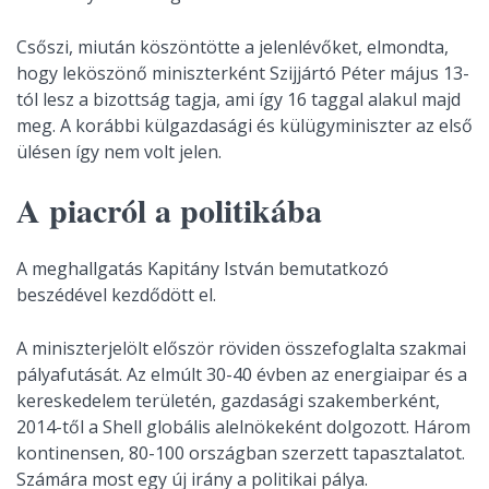
Csőszi, miután köszöntötte a jelenlévőket, elmondta,
hogy leköszönő miniszterként Szijjártó Péter május 13-
tól lesz a bizottság tagja, ami így 16 taggal alakul majd
meg. A korábbi külgazdasági és külügyminiszter az első
ülésen így nem volt jelen.
A piacról a politikába
A meghallgatás Kapitány István bemutatkozó
beszédével kezdődött el.
A miniszterjelölt először röviden összefoglalta szakmai
pályafutását. Az elmúlt 30-40 évben az energiaipar és a
kereskedelem területén, gazdasági szakemberként,
2014-től a Shell globális alelnökeként dolgozott. Három
kontinensen, 80-100 országban szerzett tapasztalatot.
Számára most egy új irány a politikai pálya.