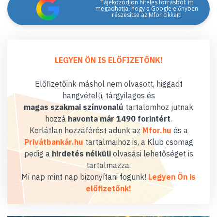
Tájékozódjon hiteles forrásból: itt
megadhatja, hogy a Google előnyben
részesítse az Mfor cikkeit!
LEGYEN ÖN IS ELŐFIZETŐNK!
Előfizetőink máshol nem olvasott, higgadt
hangvételű, tárgyilagos és
magas szakmai színvonalú
tartalomhoz jutnak
hozzá
havonta már 1490 forintért
.
Korlátlan hozzáférést adunk az
Mfor.hu
és a
Privátbankár.hu
tartalmaihoz is, a Klub csomag
pedig a
hirdetés nélküli
olvasási lehetőséget is
tartalmazza.
Mi nap mint nap bizonyítani fogunk!
Legyen Ön is
előfizetőnk!