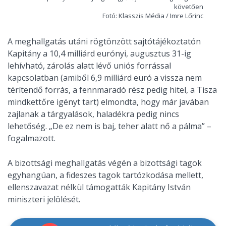
követően
Fotó: Klasszis Média / Imre Lőrinc
A meghallgatás utáni rögtönzött sajtótájékoztatón
Kapitány a 10,4 milliárd eurónyi, augusztus 31-ig
lehívható, zárolás alatt lévő uniós forrással
kapcsolatban (amiből 6,9 milliárd euró a vissza nem
térítendő forrás, a fennmaradó rész pedig hitel, a Tisza
mindkettőre igényt tart) elmondta, hogy már javában
zajlanak a tárgyalások, haladékra pedig nincs
lehetőség. „De ez nem is baj, teher alatt nő a pálma” –
fogalmazott.
A bizottsági meghallgatás végén a bizottsági tagok
egyhangúan, a fideszes tagok tartózkodása mellett,
ellenszavazat nélkül támogatták Kapitány István
miniszteri jelölését.