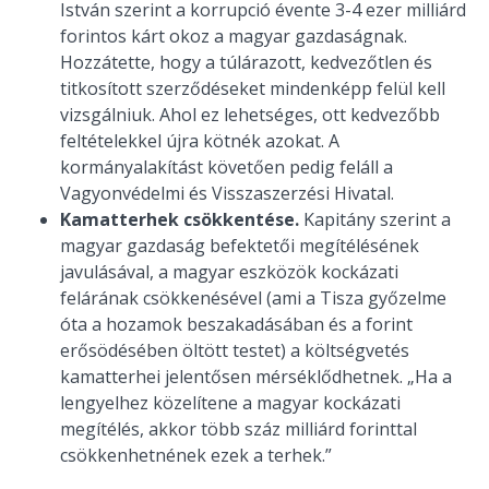
István szerint a korrupció évente 3-4 ezer milliárd
forintos kárt okoz a magyar gazdaságnak.
Hozzátette, hogy a túlárazott, kedvezőtlen és
titkosított szerződéseket mindenképp felül kell
vizsgálniuk. Ahol ez lehetséges, ott kedvezőbb
feltételekkel újra kötnék azokat. A
kormányalakítást követően pedig feláll a
Vagyonvédelmi és Visszaszerzési Hivatal.
Kamatterhek csökkentése.
Kapitány szerint a
magyar gazdaság befektetői megítélésének
javulásával, a magyar eszközök kockázati
felárának csökkenésével (ami a Tisza győzelme
óta a hozamok beszakadásában és a forint
erősödésében öltött testet) a költségvetés
kamatterhei jelentősen mérséklődhetnek. „Ha a
lengyelhez közelítene a magyar kockázati
megítélés, akkor több száz milliárd forinttal
csökkenhetnének ezek a terhek.”