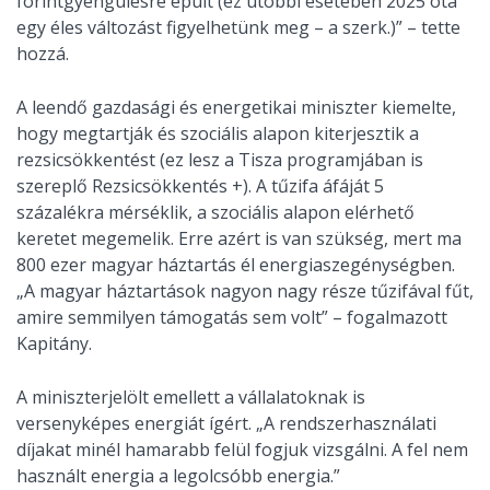
forintgyengülésre épült (ez utóbbi esetében 2025 óta
egy éles változást figyelhetünk meg – a szerk.)” – tette
hozzá.
A leendő gazdasági és energetikai miniszter kiemelte,
hogy megtartják és szociális alapon kiterjesztik a
rezsicsökkentést (ez lesz a Tisza programjában is
szereplő Rezsicsökkentés +). A tűzifa áfáját 5
százalékra mérséklik, a szociális alapon elérhető
keretet megemelik. Erre azért is van szükség, mert ma
800 ezer magyar háztartás él energiaszegénységben.
„A magyar háztartások nagyon nagy része tűzifával fűt,
amire semmilyen támogatás sem volt” – fogalmazott
Kapitány.
A miniszterjelölt emellett a vállalatoknak is
versenyképes energiát ígért. „A rendszerhasználati
díjakat minél hamarabb felül fogjuk vizsgálni. A fel nem
használt energia a legolcsóbb energia.”