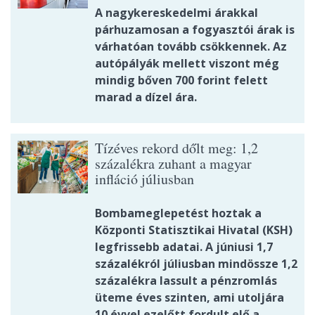
A nagykereskedelmi árakkal
párhuzamosan a fogyasztói árak is
várhatóan tovább csökkennek. Az
autópályák mellett viszont még
mindig bőven 700 forint felett
marad a dízel ára.
Tízéves rekord dőlt meg: 1,2
százalékra zuhant a magyar
infláció júliusban
Bombameglepetést hoztak a
Központi Statisztikai Hivatal (KSH)
legfrissebb adatai. A júniusi 1,7
százalékról júliusban mindössze 1,2
százalékra lassult a pénzromlás
üteme éves szinten, ami utoljára
10 évvel ezelőtt fordult elő a