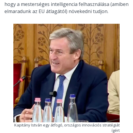
hogy a mesterséges intelligencia felhasználása (amiben
elmaradunk az EU átlagától) növekedni tudjon.
Kapitány István egy átfogó, országos innovációs stratégiát
ígért