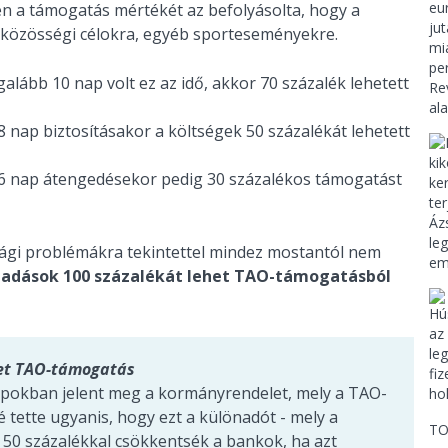
én a támogatás mértékét az befolyásolta, hogy a
 közösségi célokra, egyéb sporteseményekre.
alább 10 nap volt ez az idő, akkor 70 százalék lehetett
8 nap biztosításakor a költségek 50 százalékát lehetett
b 6 nap átengedésekor pedig 30 százalékos támogatást
sági problémákra tekintettel mindez mostantól nem
kiadások 100 százalékát lehet TAO-támogatásból
het TAO-támogatás
napokban jelent meg a kormányrendelet, mely a TAO-
 tette ugyanis, hogy ezt a különadót - mely a
TO
- 50 százalékkal csökkentsék a bankok, ha azt