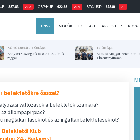
UF
GBP/HUF
BTC/USD
387.83
422.68
64889
-2.4
-2.3
-3
FRISS
VIDEÓK
PODCAST
ÁRRÉSSTOP
ROVA
KÖRÜLBELÜL 1 ÓRÁJA
12 ÓRÁJA
Ennyiért vesztegetik az eurót csütörtök
Elárulta Magyar Péter, miről 
reggel
a kormányülésen
MF
r befektetőkre ősszel?
bályozási változások a befektetők számára?
t az állampapírpiac?
 megtakarításokról és az ingatlanbefektetésekről?
s Befektetői Klub
ember 24., Budapest