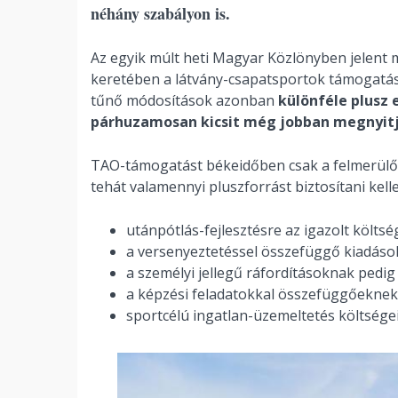
néhány szabályon is.
Az egyik múlt heti Magyar Közlönyben jelent 
keretében a látvány-csapatsportok támogatásán
tűnő módosítások azonban
különféle plusz
párhuzamosan kicsit még jobban megnyit
TAO-támogatást békeidőben csak a felmerülő k
tehát valamennyi pluszforrást biztosítani kell
utánpótlás-fejlesztésre az igazolt költs
a versenyeztetéssel összefüggő kiadások
a személyi jellegű ráfordításoknak pedig
a képzési feladatokkal összefüggőeknek
sportcélú ingatlan-üzemeltetés költsége