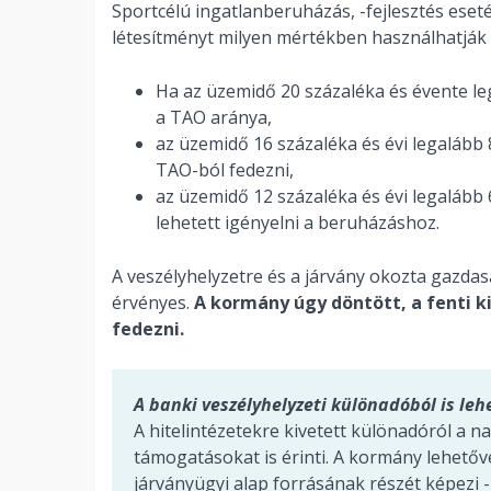
Sportcélú ingatlanberuházás, -fejlesztés eset
létesítményt milyen mértékben használhatják
Ha az üzemidő 20 százaléka és évente leg
a TAO aránya,
az üzemidő 16 százaléka és évi legalább 
TAO-ból fedezni,
az üzemidő 12 százaléka és évi legaláb
lehetett igényelni a beruházáshoz.
A veszélyhelyzetre és a járvány okozta gazda
érvényes.
A kormány úgy döntött, a fenti 
fedezni.
A banki veszélyhelyzeti különadóból is le
A hitelintézetekre kivetett különadóról a 
támogatásokat is érinti. A kormány lehetővé
járványügyi alap forrásának részét képezi 