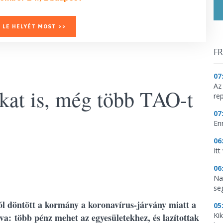
 LE HELYÉT MOST >>
FR
07
Az
kat is, még több TAO-t
re
07
En
06
It
06
Na
se
ól döntött a kormány a koronavírus-járvány miatt a
05
Ki
a: több pénz mehet az egyesületekhez, és lazítottak