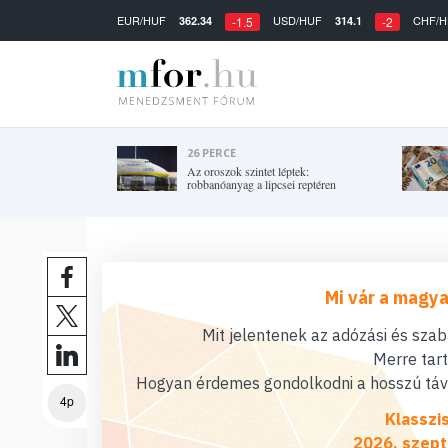
EUR/HUF
USD/HUF
CHF/H
362.34
314.1
-1.5
-2
26 PERCE
Az oroszok szintet léptek:
robbanóanyag a lipcsei reptéren
Mi vár a magya
Mit jelentenek az adózási és sza
Merre tar
Hogyan érdemes gondolkodni a hosszú távú
4p
Klasszi
2026. szept