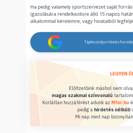
Ha pedig valamely sportszervezet saját forrá
igazolására rendelkezésre álló 15 napos határi
alkalommal kérelemre, vagy hivatalból legfe
Tájékozódjon hiteles forrásbó
LEGYEN Ö
Előfizetőink máshol nem olvas
magas szakmai színvonalú
tartalom
Korlátlan hozzáférést adunk az
Mfor.hu
é
pedig a
hirdetés nélküli
o
Mi nap mint nap bizonyítan