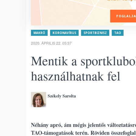
FOGLALJA
MAKRÓ
KORONAVÍRUS
SPORTBIZNISZ
TAO
2020. ÁPRILIS 22. 05:37
Mentik a sportklubo
használhatnak fel
Székely Sarolta
Néhány apró, ám mégis jelentős változtatásr
TAO-támogatások terén. Röviden összefoglalv