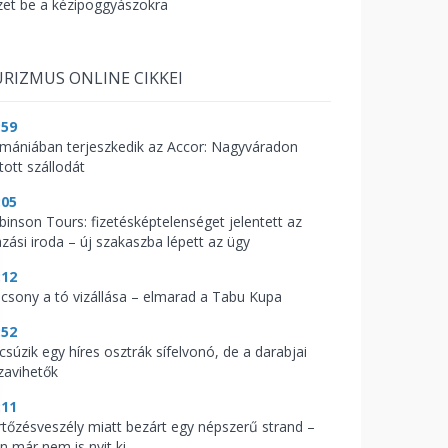
zet be a kézipoggyászokra
RIZMUS ONLINE CIKKEI
:59
mániában terjeszkedik az Accor: Nagyváradon
tott szállodát
:05
binson Tours: fizetésképtelenséget jelentett az
azási iroda – új szakaszba lépett az ügy
:12
acsony a tó vizállása – elmarad a Tabu Kupa
:52
csúzik egy híres osztrák sífelvonó, de a darabjai
zavihetők
:11
rtőzésveszély miatt bezárt egy népszerű strand –
n már nem is nyit ki