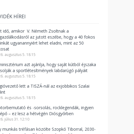
VIDÉK HÍREI
lt idő, amikor V. Németh Zsoltnak a
zgazdálkodásról az jutott eszébe, hogy a 40 fokos
linkát ugyanannyiért lehet eladni, mint az 50
kosat
6. augusztus 5. 18:15
minisztérium azt ajánlja, hogy saját kútból éjszaka
csolják a sportlétesítmények labdarúgó pályáit
6. augusztus 5. 18:15
gióvezető lett a TISZÁ-nál az exjobbikos Szalai
int
6. augusztus 5. 18:15
torbemutató és -sorsolás, rocklegendák, ingyen
lépő – ez lesz a hétvégén Diósgyőrben
6. július 31. 12:10
y munkás tréfásan közölte Szopkó Tiborral, 2030-