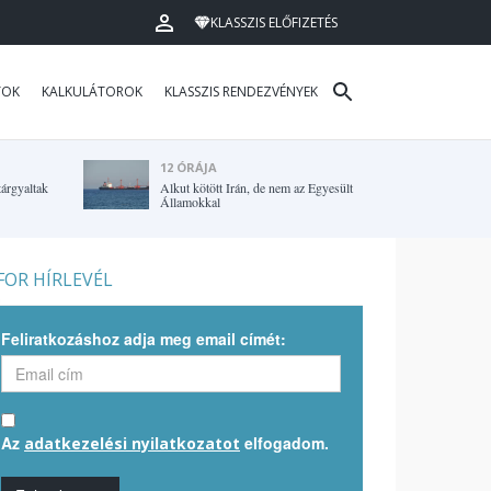
KLASSZIS ELŐFIZETÉS
TOK
KALKULÁTOROK
KLASSZIS RENDEZVÉNYEK
12 ÓRÁJA
tárgyaltak
Alkut kötött Irán, de nem az Egyesült
Államokkal
OR HÍRLEVÉL
Feliratkozáshoz adja meg email címét:
Az
elfogadom.
adatkezelési nyilatkozatot