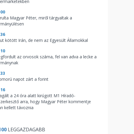
permarketekben
:00
árulta Magyar Péter, miről tárgyaltak a
rmányülésen
:36
kut kötött Irán, de nem az Egyesült Államokkal
:10
gfordult az orvosok száma, fel van adva a lecke a
rmánynak
:33
omorú napot zárt a forint
:16
agált a 24 óra alatt kirúgott M1 Híradó-
szerkesztő arra, hogy Magyar Péter kommentje
n kellett távoznia
100
LEGGAZDAGABB