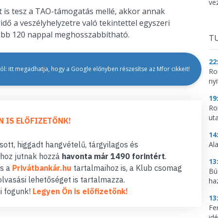
ve
st is tesz a TAO-támogatás mellé, akkor annak
dő a veszélyhelyzetre való tekintettel egyszeri
ljebb 120 nappal meghosszabbítható.
TU
22
l: itt megadhatja, hogy a Google előnyben részesítse az Mfor cikkeit!
Ro
nyi
19
Ro
ut
N IS ELŐFIZETŐNK!
14
ott, higgadt hangvételű, tárgyilagos és
Al
hoz jutnak hozzá
havonta már 1490 forintért
.
13
s a
Privátbankár.hu
tartalmaihoz is, a Klub csomag
Bú
lvasási lehetőséget is tartalmazza.
ha
i fogunk!
Legyen Ön is előfizetőnk!
13
Fe
idé