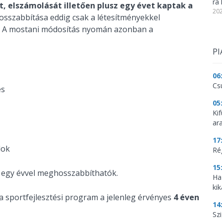
ra 
t, elszámolását illetően plusz egy évet kaptak a
202
osszabbítása eddig csak a létesítményekkel
t. A mostani módosítás nyomán azonban a
PI
06
Cs
és
05
Ki
ar
17
lok
Ré
15
s egy évvel meghosszabbíthatók.
Ha
kik
a sportfejlesztési program a jelenleg érvényes
4 éven
14
Szi