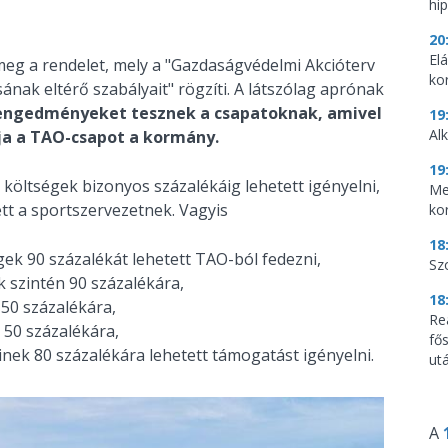
hi
20
El
meg a rendelet, mely a "Gazdaságvédelmi Akcióterv
ko
ak eltérő szabályait" rögzíti. A látszólag aprónak
 engedményeket tesznek a csapatoknak, amivel
19
Al
ja a TAO-csapot a kormány.
19
öltségek bizonyos százalékáig lehetett igényelni,
Me
ett a sportszervezetnek. Vagyis
ko
18
égek 90 százalékát lehetett TAO-ból fedezni,
Sz
 szintén 90 százalékára,
18
 50 százalékára,
Re
 50 százalékára,
fő
inek 80 százalékára lehetett támogatást igényelni.
utá
A