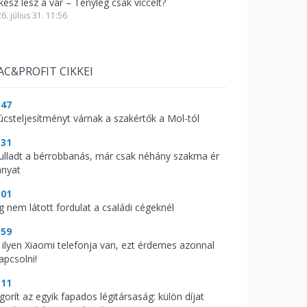
kész lesz a vár – Tényleg csak viccelt?
6. július 31. 11:56
AC&PROFIT CIKKEI
:47
úcsteljesítményt várnak a szakértők a Mol-tól
:31
fulladt a bérrobbanás, már csak néhány szakma ér
anyat
:01
g nem látott fordulat a családi cégeknél
:59
 ilyen Xiaomi telefonja van, ezt érdemes azonnal
apcsolni!
:11
gorít az egyik fapados légitársaság: külön díjat