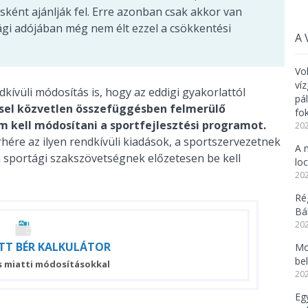
ént ajánlják fel. Erre azonban csak akkor van
sági adójában még nem élt ezzel a csökkentési
A 
Vo
ví
kívüli módosítás is, hogy az eddigi gyakorlattól
pá
ssel közvetlen összefüggésben felmerülő
fo
m kell módosítani a sportfejlesztési programot.
202
hére az ilyen rendkívüli kiadások, a sportszervezetnek
A 
 sportági szakszövetségnek előzetesen be kell
lo
202
Ré
Bál
202
TT
BÉR
KALKULÁTOR
Mo
be
s miatti módosításokkal
202
Eg