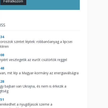
Feliratkozom
ISS
:34
 oroszok szintet léptek: robbanóanyag a lipcsei
ptéren
:08
nyiért vesztegetik az eurót csütörtök reggel
:48
t van, mit lép a Magyar-kormány az energiaválságra
:28
gy bajban van Ukrajna, és nem is érkezik a
gítség
:51
kerekedhet a nyugdíjasok szeme a