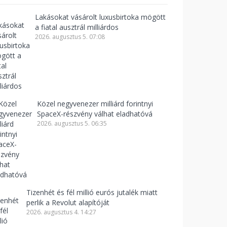
Lakásokat vásárolt luxusbirtoka mögött
a fiatal ausztrál milliárdos
2026. augusztus 5. 07:08
Közel negyvenezer milliárd forintnyi
SpaceX-részvény válhat eladhatóvá
2026. augusztus 5. 06:35
Tizenhét és fél millió eurós jutalék miatt
perlik a Revolut alapítóját
2026. augusztus 4. 14:27