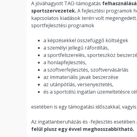
A jóváhagyott TAO-támogatás
felhasználásá
sportszervezetek.
A fejlesztési programok h
kapcsolatos kiadások terén volt megengedet
sportfejlesztési programok
a képzésekkel összefüggő költségek
a személyi jellegű ráfordítás,
a sportfelszerelés, sporteszköz beszerz
a honlapfejlesztés,
a szoftverfejlesztés, szoftvervásárlás
az immateriális javak beszerzése
az utánpótlás, versenyeztetés,
és a sportcélú ingatlan üzemeltetésre cé
esetében is egy támogatási időszakkal, vagyi
Az ingatlanberuházás és -fejlesztés esetében 
felül plusz egy évvel meghosszabbítható.