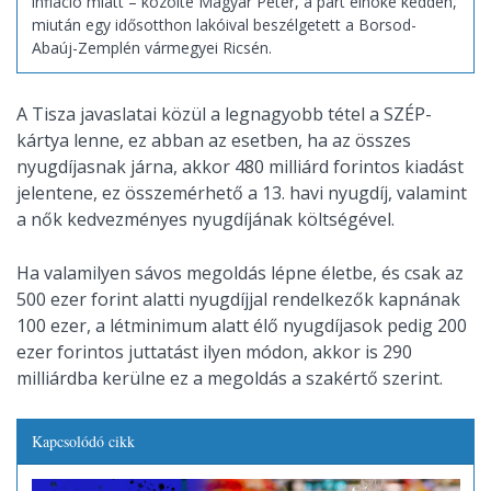
infláció miatt – közölte Magyar Péter, a párt elnöke kedden,
miután egy idősotthon lakóival beszélgetett a Borsod-
Abaúj-Zemplén vármegyei Ricsén.
A Tisza javaslatai közül a legnagyobb tétel a SZÉP-
kártya lenne, ez abban az esetben, ha az összes
nyugdíjasnak járna, akkor 480 milliárd forintos kiadást
jelentene, ez összemérhető a 13. havi nyugdíj, valamint
a nők kedvezményes nyugdíjának költségével.
Ha valamilyen sávos megoldás lépne életbe, és csak az
500 ezer forint alatti nyugdíjjal rendelkezők kapnának
100 ezer, a létminimum alatt élő nyugdíjasok pedig 200
ezer forintos juttatást ilyen módon, akkor is 290
milliárdba kerülne ez a megoldás a szakértő szerint.
Kapcsolódó cikk