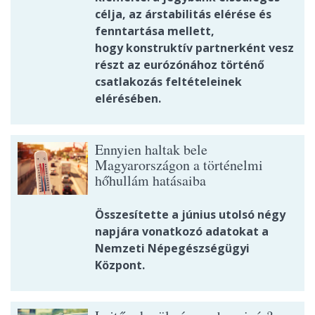
célja, az árstabilitás elérése és
fenntartása mellett,
hogy konstruktív partnerként vesz
részt az eurózónához történő
csatlakozás feltételeinek
elérésében.
Ennyien haltak bele
Magyarországon a történelmi
hőhullám hatásaiba
Összesítette a június utolsó négy
napjára vonatkozó adatokat a
Nemzeti Népegészségügyi
Központ.