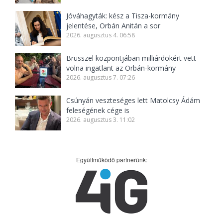
Jóváhagyták: kész a Tisza-kormány
jelentése, Orbán Anitán a sor
2026. augusztus 4. 06:58
Brüsszel központjában milliárdokért vett
volna ingatlant az Orbán-kormány
2026. augusztus 7. 07:26
Csúnyán veszteséges lett Matolcsy Ádám
feleségének cége is
2026. augusztus 3. 11:02
Együttműködő partnerünk: