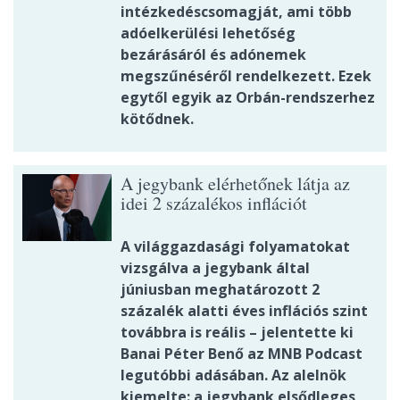
intézkedéscsomagját, ami több
adóelkerülési lehetőség
bezárásáról és adónemek
megszűnéséről rendelkezett. Ezek
egytől egyik az Orbán-rendszerhez
kötődnek.
A jegybank elérhetőnek látja az
idei 2 százalékos inflációt
A világgazdasági folyamatokat
vizsgálva a jegybank által
júniusban meghatározott 2
százalék alatti éves inflációs szint
továbbra is reális – jelentette ki
Banai Péter Benő az MNB Podcast
legutóbbi adásában. Az alelnök
kiemelte: a jegybank elsődleges