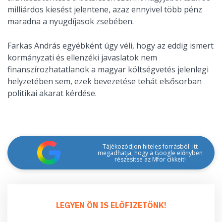
milliárdos kiesést jelentene, azaz ennyivel több pénz
maradna a nyugdíjasok zsebében.
Farkas András egyébként úgy véli, hogy az eddig ismert
kormányzati és ellenzéki javaslatok nem
finanszírozhatatlanok a magyar költségvetés jelenlegi
helyzetében sem, ezek bevezetése tehát elsősorban
politikai akarat kérdése.
Tájékozódjon hiteles forrásból: itt
megadhatja, hogy a Google előnyben
részesítse az Mfor cikkeit!
LEGYEN ÖN IS ELŐFIZETŐNK!