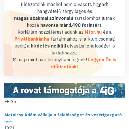
Előfizetőink máshol nem olvasott, higgadt
hangvételű, tárgyilagos és
magas szakmai színvonalú
tartalomhoz jutnak
hozzá
havonta már 1490 forintért
.
Korlátlan hozzáférést adunk az
Mfor.hu
és a
Privátbankár.hu
tartalmaihoz is, a Klub csomag
pedig a
hirdetés nélküli
olvasási lehetőséget is
tartalmazza.
Mi nap mint nap bizonyítani fogunk!
Legyen Ön is
előfizetőnk!
FRISS
Matolcsy Ádám vállalja a felelősséget és vezérigazgató
lett
10:21