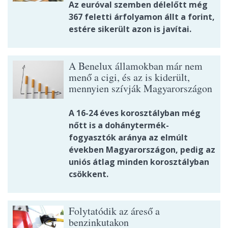
Az euróval szemben délelőtt még
367 feletti árfolyamon állt a forint,
estére sikerült azon is javítai.
A Benelux államokban már nem
menő a cigi, és az is kiderült,
mennyien szívják Magyarországon
A 16-24 éves korosztályban még
nőtt is a dohánytermék-
fogyasztók aránya az elmúlt
években Magyarországon, pedig az
uniós átlag minden korosztályban
csökkent.
Folytatódik az áreső a
benzinkutakon