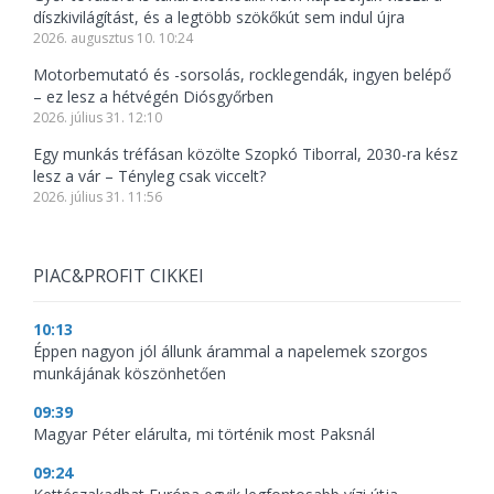
díszkivilágítást, és a legtöbb szökőkút sem indul újra
2026. augusztus 10. 10:24
Motorbemutató és -sorsolás, rocklegendák, ingyen belépő
– ez lesz a hétvégén Diósgyőrben
2026. július 31. 12:10
Egy munkás tréfásan közölte Szopkó Tiborral, 2030-ra kész
lesz a vár – Tényleg csak viccelt?
2026. július 31. 11:56
PIAC&PROFIT CIKKEI
10:13
Éppen nagyon jól állunk árammal a napelemek szorgos
munkájának köszönhetően
09:39
Magyar Péter elárulta, mi történik most Paksnál
09:24