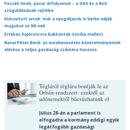
Pocsék hírek, pazar árfolyamok – a DAX és a BUX
száguldásának rejtélye
Kiárusított arcok: már a nyugdíjasok is bérbe adják
magukat az MI-nek
Értékes hajóroncsra bukkantak Szicília mellett
Banai Péter Benő: az euróbevezetés követelményeinek
elérése a teljes gazdaság számára hasznos
Tégláról téglára bontják le az
Orbán-rendszert: ezektől az
adónemektől búcsúzhatunk el
Július 28-án a parlament is
elfogadta a kormány eddigi egyik
legátfogóbb gazdasági