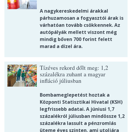
A nagykereskedelmi árakkal
párhuzamosan a fogyasztói árak is
várhatóan tovább csökkennek. Az
autópályák mellett viszont még
mindig bőven 700 forint felett
marad a dízel ára.
Tízéves rekord dőlt meg: 1,2
százalékra zuhant a magyar
infláció júliusban
Bombameglepetést hoztak a
Központi Statisztikai Hivatal (KSH)
legfrissebb adatai. A júniusi 1,7
százalékról júliusban mindössze 1,2
százalékra lassult a pénzromlás
üteme éves szinten, ami utoljára