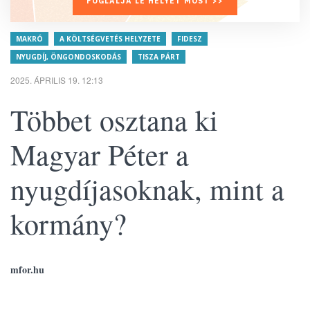
FOGLALJA LE HELYÉT MOST >>
MAKRÓ
A KÖLTSÉGVETÉS HELYZETE
FIDESZ
NYUGDÍJ, ÖNGONDOSKODÁS
TISZA PÁRT
2025. ÁPRILIS 19. 12:13
Többet osztana ki
Magyar Péter a
nyugdíjasoknak, mint a
kormány?
mfor.hu