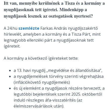
Itt van, mennyibe kerülnének a Tisza és a kormány a
nyugdíjasoknak tett ígéretei. Mindenképp a
nyugdíjasok lesznek az osztogatások nyertesei?
A 24.hu
szemlézte
Farkas András nyugdíjszakértő
hírlevelét, amelyben a kormány és a Tisza Párt, mint
legnagyobb ellenzéki párt a nyugdíjasoknak tett
ígéreteit.
A kormány a következő ígéreteket tette:
a 13. havi nyugdíj „megvédése és állandósítása”,
a nyugdíjemelések törvény szerinti végrehajtása
(inflációkövető nyugdíjemelés)
és új elemként a nyugdíjasok részére tervezett, a
legutóbbi bejelentések szerint 2025. októbertől
induló részleges áfa-visszatérítés (az
élelmiszervásárlások után).