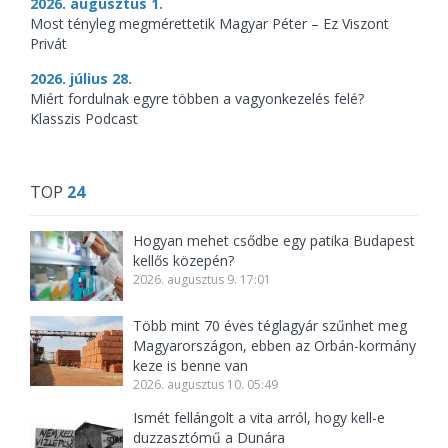
2026. augusztus 1.
Most tényleg megmérettetik Magyar Péter – Ez Viszont
Privát
2026. július 28.
Miért fordulnak egyre többen a vagyonkezelés felé?
Klasszis Podcast
TOP
24
Hogyan mehet csődbe egy patika Budapest
kellős közepén?
2026. augusztus 9. 17:01
Több mint 70 éves téglagyár szűnhet meg
Magyarországon, ebben az Orbán-kormány
keze is benne van
2026. augusztus 10. 05:49
Ismét fellángolt a vita arról, hogy kell-e
duzzasztómű a Dunára