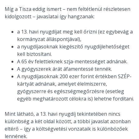
Míg a Tisza eddig ismert – nem feltétlenül részletesen
kidolgozott – javaslatai így hangzanak:
a 13. havi nyugdíjat meg kell őrizni (ez egybevág a
kormányzat álláspontjával),
a nyugdíjasoknak kiegészítő nyugdíjlehetőséget
kell biztosítani.
A 65 év felettieknek szja-mentességet adnának.
A gyógyszerek árát áfamentessé tennék.
A nyugdíjasoknak 200 ezer forint értékben SZÉP-
kártyát adnának, amelyet élelmiszerre,
gyógyszerre és egészségmegőrzésre (esetleg
egyéb meghatározott célokra is) lehetne fordítani.
Mint látható, a 13. havi nyugdíj tekintetében nincs
különbség a két oldal között, a többi javaslat azonban
eltérő – így a költségvetési vonzataik is különbözőek
lennének.