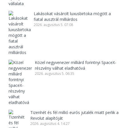
Lakásokat vásárolt luxusbirtoka mögött a
fiatal ausztrál milliárdos
2026. augusztus 5. 07:08
Közel negyvenezer milliárd forintnyi SpaceX-
részvény válhat eladhatóvá
2026. augusztus 5. 06:35
Tizenhét és fél millió eurós jutalék miatt perlik a
Revolut alapítóját
2026. augusztus 4. 14:27