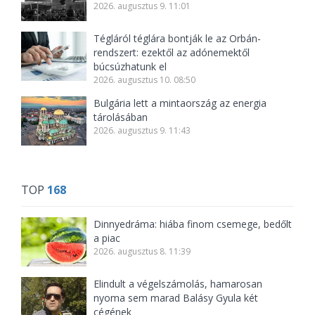
2026. augusztus 9. 11:01
Tégláról téglára bontják le az Orbán-
rendszert: ezektől az adónemektől
búcsúzhatunk el
2026. augusztus 10. 08:50
Bulgária lett a mintaország az energia
tárolásában
2026. augusztus 9. 11:43
TOP
168
Dinnyedráma: hiába finom csemege, bedőlt
a piac
2026. augusztus 8. 11:39
Elindult a végelszámolás, hamarosan
nyoma sem marad Balásy Gyula két
cégének