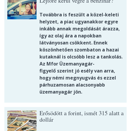
Lejtőre kerül végre a benzinár?
Továbbra is feszült a közel-keleti
helyzet, a piac ugyanakkor egyre
inkább annak megoldását árazza,
így az olaj ára a napokban
látványosan csökkent. Ennek
köszönhetően szombaton a hazai
kutaknál is olcsóbb lesz a tankolás.
Az Mfor Üzemanyagár-
figyelő szerint jó esély van arra,
hogy némi megnyugvás és ezzel
párhuzamosan alacsonyabb
üzemanyagár jön.
Erősödött a forint, ismét 315 alatt a
dollár