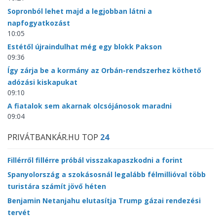
Sopronból lehet majd a legjobban látni a
napfogyatkozást
10:05
Estétől újraindulhat még egy blokk Pakson
09:36
Így zárja be a kormány az Orbán-rendszerhez köthető
adózási kiskapukat
09:10
A fiatalok sem akarnak olcsójánosok maradni
09:04
PRIVÁTBANKÁR.HU TOP
24
Fillérről fillérre próbál visszakapaszkodni a forint
Spanyolország a szokásosnál legalább félmillióval több
turistára számít jövő héten
Benjamin Netanjahu elutasítja Trump gázai rendezési
tervét