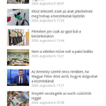
2026. augusztus 9. 06:01
Most érkezett: ezek az árak jelenhetnek
meg holnap a benzinkutak kijelzőin
2026. augusztus 4. 11:24
Pénteken jön csak az igazi buli a
benzinkutakon
2026. augusztus 6. 12:44
Nem a véletlen műve volt a paksi leállás
2026. augusztus 6. 13:21
Az Amnesty szerint nincs rendben, ha
Magyar Péter dönt arról, hogy ki dolgozhat
a közmédiánál
2026. augusztus 5. 17:17
Ennyiért vesztegetik az eurót csütörtök
reggel
2026. augusztus 6. 07:08