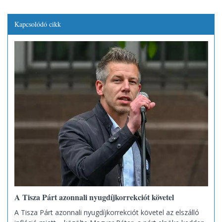
Kapcsolódó cikk
A Tisza Párt azonnali nyugdíjkorrekciót követel
A Tisza Párt azonnali nyugdíjkorrekciót követel az elszálló