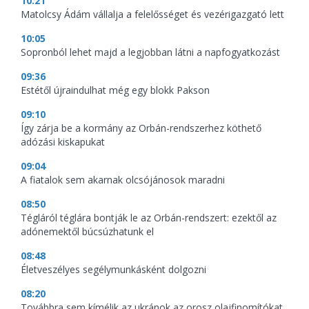
10:21
Matolcsy Ádám vállalja a felelősséget és vezérigazgató lett
10:05
Sopronból lehet majd a legjobban látni a napfogyatkozást
09:36
Estétől újraindulhat még egy blokk Pakson
09:10
Így zárja be a kormány az Orbán-rendszerhez köthető
adózási kiskapukat
09:04
A fiatalok sem akarnak olcsójánosok maradni
08:50
Tégláról téglára bontják le az Orbán-rendszert: ezektől az
adónemektől búcsúzhatunk el
08:48
Életveszélyes segélymunkásként dolgozni
08:20
Továbbra sem kímélik az ukránok az orosz olajfinomítókat