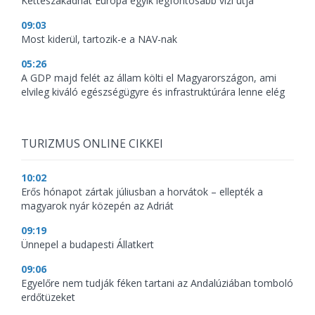
Kettészakadhat Európa egyik legfontosabb vízi útja
09:03
Most kiderül, tartozik-e a NAV-nak
05:26
A GDP majd felét az állam költi el Magyarországon, ami
elvileg kiváló egészségügyre és infrastruktúrára lenne elég
TURIZMUS ONLINE CIKKEI
10:02
Erős hónapot zártak júliusban a horvátok – ellepték a
magyarok nyár közepén az Adriát
09:19
Ünnepel a budapesti Állatkert
09:06
Egyelőre nem tudják féken tartani az Andalúziában tomboló
erdőtüzeket