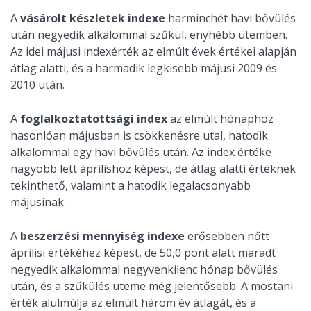
A
vásárolt készletek indexe
harminchét havi bővülés
után negyedik alkalommal szűkül, enyhébb ütemben.
Az idei májusi indexérték az elmúlt évek értékei alapján
átlag alatti, és a harmadik legkisebb májusi 2009 és
2010 után.
A
foglalkoztatottsági index
az elmúlt hónaphoz
hasonlóan májusban is csökkenésre utal, hatodik
alkalommal egy havi bővülés után. Az index értéke
nagyobb lett áprilishoz képest, de átlag alatti értéknek
tekinthető, valamint a hatodik legalacsonyabb
májusinak.
A
beszerzési mennyiség indexe
erősebben nőtt
áprilisi értékéhez képest, de 50,0 pont alatt maradt
negyedik alkalommal negyvenkilenc hónap bővülés
után, és a szűkülés üteme még jelentősebb. A mostani
érték alulmúlja az elmúlt három év átlagát, és a