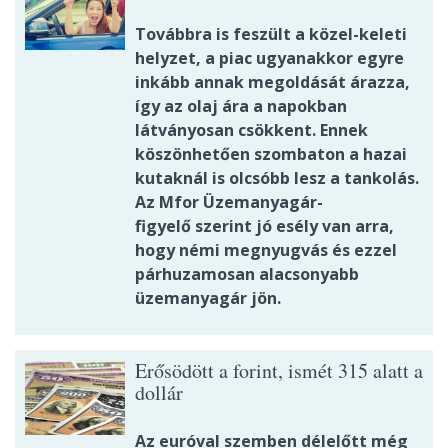
Továbbra is feszült a közel-keleti
helyzet, a piac ugyanakkor egyre
inkább annak megoldását árazza,
így az olaj ára a napokban
látványosan csökkent. Ennek
köszönhetően szombaton a hazai
kutaknál is olcsóbb lesz a tankolás.
Az Mfor Üzemanyagár-
figyelő szerint jó esély van arra,
hogy némi megnyugvás és ezzel
párhuzamosan alacsonyabb
üzemanyagár jön.
Erősödött a forint, ismét 315 alatt a
dollár
Az euróval szemben délelőtt még