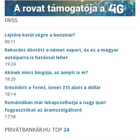
FRISS
Lejtőre kerül végre a benzinár?
06:11
Rekordot döntött a német export, és ez a magyar
autóiparra is hatással lehet
19:24
Akinek nincs bingója, az annyit is ér?
18:29
Erősödött a forint, ismét 315 alatt a dollár
18:14
Romániában már lekapcsolhatja a nagy ipari
fogyasztókat az áramszolgáltató
17:58
PRIVÁTBANKÁR.HU TOP
24