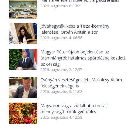
Nem a véletlen műve volt a paksi leállás
2026. augusztus 6. 13:21
Jóváhagyták: kész a Tisza-kormány
jelentése, Orbán Anitán a sor
2026. augusztus 4. 06:58
Magyar Péter újabb bejelentése az
áramhiányról: hatalmas spórolásba kezdett
az ország
2026. augusztus 2. 12:37
Csúnyán veszteséges lett Matolcsy Ádám
feleségének cége is
2026. augusztus 3. 11:02
Magyarországra zúdulhat a brutális
mennyiségű török gyümölcs
2026. augusztus 4. 12:58