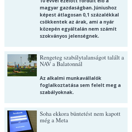
10 évvel ezelőtt fordult elő a
magyar gazdaságban. Júniushoz
képest átlagosan 0,1 százalékkal
csökkentek az árak, ami a nyár
közepén egyáltalán nem számít
szokványos jelenségnek.
Rengeteg szabálytalanságot talált a
NAV a Balatonnál
Az alkalmi munkavállalók
foglalkoztatása sem felelt meg a
szabályoknak.
Soha ekkora büntetést nem kapott
még a Meta