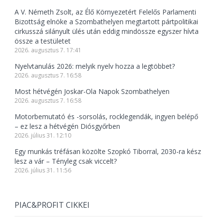
A V. Németh Zsolt, az Élő Környezetért Felelős Parlamenti
Bizottság elnöke a Szombathelyen megtartott pártpolitikai
cirkusszá silányult ülés után eddig mindössze egyszer hívta
össze a testületet
2026. augusztus 7. 17:41
Nyelvtanulás 2026: melyik nyelv hozza a legtöbbet?
2026. augusztus 7. 16:58
Most hétvégén Joskar-Ola Napok Szombathelyen
2026. augusztus 7. 16:58
Motorbemutató és -sorsolás, rocklegendák, ingyen belépő
– ez lesz a hétvégén Diósgyőrben
2026. július 31. 12:10
Egy munkás tréfásan közölte Szopkó Tiborral, 2030-ra kész
lesz a vár – Tényleg csak viccelt?
2026. július 31. 11:56
PIAC&PROFIT CIKKEI