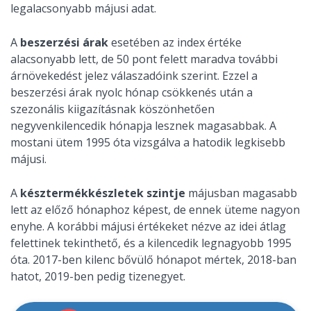
legalacsonyabb májusi adat.
A
beszerzési árak
esetében az index értéke
alacsonyabb lett, de 50 pont felett maradva további
árnövekedést jelez válaszadóink szerint. Ezzel a
beszerzési árak nyolc hónap csökkenés után a
szezonális kiigazításnak köszönhetően
negyvenkilencedik hónapja lesznek magasabbak. A
mostani ütem 1995 óta vizsgálva a hatodik legkisebb
májusi.
A
késztermékkészletek szintje
májusban magasabb
lett az előző hónaphoz képest, de ennek üteme nagyon
enyhe. A korábbi májusi értékeket nézve az idei átlag
felettinek tekinthető, és a kilencedik legnagyobb 1995
óta. 2017-ben kilenc bővülő hónapot mértek, 2018-ban
hatot, 2019-ben pedig tizenegyet.