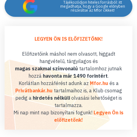
Tájékozódjon hiteles forrásból: itt
megadhatja, hogy a Google előnyben
részesítse az Mfor cikkeit!
LEGYEN ÖN IS ELŐFIZETŐNK!
Előfizetőink máshol nem olvasott, higgadt
hangvételű, tárgyilagos és
magas szakmai színvonalú
tartalomhoz jutnak
hozzá
havonta már 1490 forintért
.
Korlátlan hozzáférést adunk az
Mfor.hu
és a
Privátbankár.hu
tartalmaihoz is, a Klub csomag
pedig a
hirdetés nélküli
olvasási lehetőséget is
tartalmazza.
Mi nap mint nap bizonyítani fogunk!
Legyen Ön is
előfizetőnk!