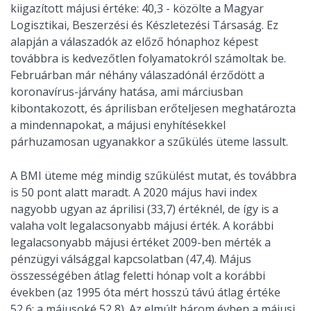
kiigazított májusi értéke: 40,3 - közölte a Magyar
Logisztikai, Beszerzési és Készletezési Társaság. Ez
alapján a válaszadók az előző hónaphoz képest
továbbra is kedvezőtlen folyamatokról számoltak be.
Februárban már néhány válaszadónál érződött a
koronavírus-járvány hatása, ami márciusban
kibontakozott, és áprilisban erőteljesen meghatározta
a mindennapokat, a májusi enyhítésekkel
párhuzamosan ugyanakkor a szűkülés üteme lassult.
A BMI üteme még mindig szűkülést mutat, és továbbra
is 50 pont alatt maradt. A 2020 május havi index
nagyobb ugyan az áprilisi (33,7) értéknél, de így is a
valaha volt legalacsonyabb májusi érték. A korábbi
legalacsonyabb májusi értéket 2009-ben mérték a
pénzügyi válsággal kapcsolatban (47,4). Május
összességében átlag feletti hónap volt a korábbi
években (az 1995 óta mért hosszú távú átlag értéke
52,6; a májusoké 52,8). Az elmúlt három évben a májusi