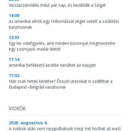
Visszaszámlálás indul: pár nap, és kezdődik a Sziget
14:00
Az amerikai elnök egy tollvonással véget vetett a születési
turizmusnak
12:33
Egy kis odafigyelés, ami minden bizonnyal megmentette
egy szomjazó madár életét
11:14
Amerikai befektető kezébe kerülhet az easyJet
11:02
Már csak hetek kérdése? Ősszel utasokat is szállíthat a
Budapest–Belgrád vasútvonal
VIDEÓK
2026. augusztus 4.
A sokkok után sem nyugodhatunk meg: mit hozhat az euró