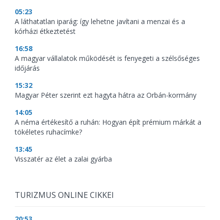
05:23
A láthatatlan iparág: így lehetne javítani a menzai és a
kórházi étkeztetést
16:58
A magyar vállalatok működését is fenyegeti a szélsőséges
időjárás
15:32
Magyar Péter szerint ezt hagyta hátra az Orbán-kormány
14:05
A néma értékesítő a ruhán: Hogyan épít prémium márkát a
tökéletes ruhacímke?
13:45
Visszatér az élet a zalai gyárba
TURIZMUS ONLINE CIKKEI
20:53