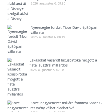
2026. augusztus 6. 09:30
Nyereségbe fordult Tibor Dávid építőipari
vállalata
2026. augusztus 6. 08:19
Lakásokat vásárolt luxusbirtoka mögött a
fiatal ausztrál milliárdos
2026. augusztus 5. 07:08
Közel negyvenezer milliárd forintnyi SpaceX-
részvény válhat eladhatóvá