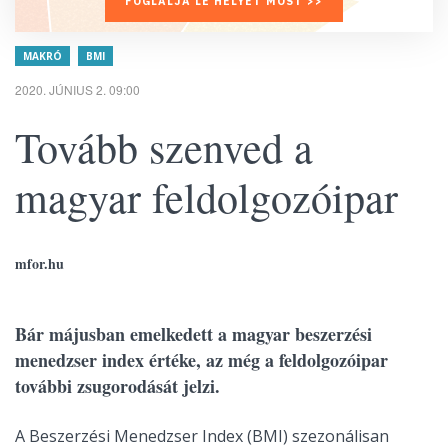
FOGLALJA LE HELYÉT MOST >>
MAKRÓ
BMI
2020. JÚNIUS 2. 09:00
Tovább szenved a
magyar feldolgozóipar
mfor.hu
Bár májusban emelkedett a magyar beszerzési
menedzser index értéke, az még a feldolgozóipar
további zsugorodását jelzi.
A Beszerzési Menedzser Index (BMI) szezonálisan