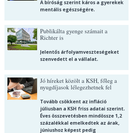
A bíróság szerint káros a gyerekek
mentális egészségére.
Publikálta gyenge számait a
Richter is
Jelentős árfolyamveszteségeket
szenvedett el a vállalat.
Jó híreket közölt a KSH, főleg a
nyugdíjasok lélegezhetnek fel
Tovább csökkent az infláció
júliusban a KSH friss adatai szerint.
Éves összevetésben mindössze 1,2
százalékkal emelkedtek az árak,
júniushoz képest pedig