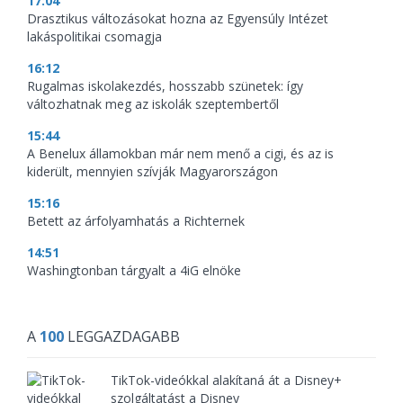
17:04
Drasztikus változásokat hozna az Egyensúly Intézet
lakáspolitikai csomagja
16:12
Rugalmas iskolakezdés, hosszabb szünetek: így
változhatnak meg az iskolák szeptembertől
15:44
A Benelux államokban már nem menő a cigi, és az is
kiderült, mennyien szívják Magyarországon
15:16
Betett az árfolyamhatás a Richternek
14:51
Washingtonban tárgyalt a 4iG elnöke
A
100
LEGGAZDAGABB
TikTok-videókkal alakítaná át a Disney+
szolgáltatást a Disney