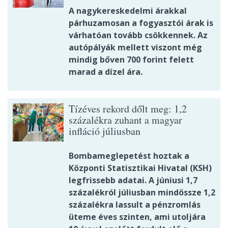
A nagykereskedelmi árakkal
párhuzamosan a fogyasztói árak is
várhatóan tovább csökkennek. Az
autópályák mellett viszont még
mindig bőven 700 forint felett
marad a dízel ára.
Tízéves rekord dőlt meg: 1,2
százalékra zuhant a magyar
infláció júliusban
Bombameglepetést hoztak a
Központi Statisztikai Hivatal (KSH)
legfrissebb adatai. A júniusi 1,7
százalékról júliusban mindössze 1,2
százalékra lassult a pénzromlás
üteme éves szinten, ami utoljára