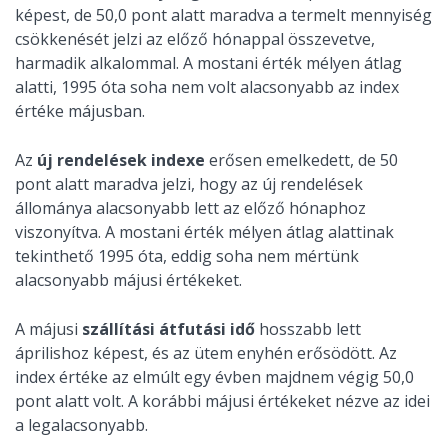
képest, de 50,0 pont alatt maradva a termelt mennyiség
csökkenését jelzi az előző hónappal összevetve,
harmadik alkalommal. A mostani érték mélyen átlag
alatti, 1995 óta soha nem volt alacsonyabb az index
értéke májusban.
Az
új rendelések indexe
erősen emelkedett, de 50
pont alatt maradva jelzi, hogy az új rendelések
állománya alacsonyabb lett az előző hónaphoz
viszonyítva. A mostani érték mélyen átlag alattinak
tekinthető 1995 óta, eddig soha nem mértünk
alacsonyabb májusi értékeket.
A májusi
szállítási átfutási idő
hosszabb lett
áprilishoz képest, és az ütem enyhén erősödött. Az
index értéke az elmúlt egy évben majdnem végig 50,0
pont alatt volt. A korábbi májusi értékeket nézve az idei
a legalacsonyabb.