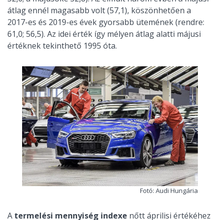
átlag ennél magasabb volt (57,1), köszönhetően a
2017-es és 2019-es évek gyorsabb ütemének (rendre:
61,0; 56,5). Az idei érték így mélyen átlag alatti májusi
értéknek tekinthető 1995 óta.
Fotó: Audi Hungária
A
termelési mennyiség indexe
nőtt áprilisi értékéhez