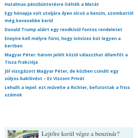
Hatalmas pénzbüntetésre ítélték a Metát
Egy hónapja volt utoljára ilyen olcsó a benzin, szombattól
még kevesebbe kerül
Donald Trump aláírt egy rendkívül fontos rendeletet
Ennyire kell mélyre fúrni, hogy ivóvizes kút legyen a
kertben
Magyar Péter: három jelölt közül választhat államfőt a
Tisza frakciója
Jól vizsgázott Magyar Péter, de közben csinált egy
súlyos baklövést – Ez Viszont Privát
Lehullt a lepel: ezt művelte a Richter, befutottak a friss
számok
Lejtőre kerül végre a benzinár?