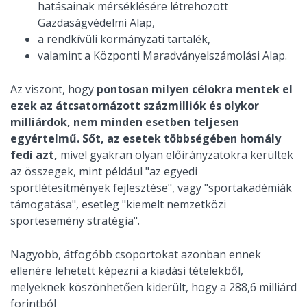
hatásainak mérséklésére létrehozott
Gazdaságvédelmi Alap,
a rendkívüli kormányzati tartalék,
valamint a Központi Maradványelszámolási Alap.
Az viszont, hogy
pontosan milyen célokra mentek el
ezek az átcsatornázott százmilliók és olykor
milliárdok, nem minden esetben teljesen
egyértelmű. Sőt, az esetek többségében homály
fedi azt,
mivel gyakran olyan előirányzatokra kerültek
az összegek, mint például "az egyedi
sportlétesítmények fejlesztése", vagy "sportakadémiák
támogatása", esetleg "kiemelt nemzetközi
sportesemény stratégia".
Nagyobb, átfogóbb csoportokat azonban ennek
ellenére lehetett képezni a kiadási tételekből,
melyeknek köszönhetően kiderült, hogy a 288,6 milliárd
forintból