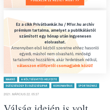
FOGLALJA LE HELYÉT MOST >>
Ez a cikk Privátbankár.hu / Mfor.hu archív
prémium tartalma, amelyet a publikálástól
számított egy hónap után ingyenesen
elolvashat.
Amennyiben első kézből szeretne ehhez hasonló
egyedi, máshol nem olvasható, minőségi
tartalomhoz hozzáférni, akár hirdetések nélkül,
válasszon előfizetői csomagjaink közül!
MAKRÓ
A KÖLTSÉGVETÉS HELYZETE
EGÉSZSÉGÜGY ÉS EGÉSZSÉGIPAR
KORONAVÍRUS
SPORTBIZNISZ
2021. MÁRCIUS 22. 05:37
Válság idején is volt