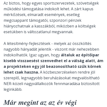
Az biztos, hogy egyes sportszervezetek, szövetségek
működési támogatása indokolt lehet. A zárt kapus
mérkőzések, elmaradt események, esetleg
megcsappant támogatói, szponzori pénzek
hiányozhatnak a kasszákból, miközben a költségek
esetükben is változatlanul megvannak.
A létesítmény-fejlesztések - melyek az összköltés
nagyobb hányadát jelentik - viszont már nehezebben
indokolhatók. Igaz ugyan, hogy
általuk az építőipar
kisebb visszaesést szenvedhet el a válság alatt, ám
a projekteken egy jól beazonosítható szűk körnek
lehet csak haszna.
A közbeszerzéseken rendre jól
szereplő, legnagyobb beruházásokat megvalósítható
NER-közeli nagyvállalkozók fennmaradása biztosított
leginkább.
Már megint az az év végi