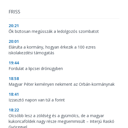
FRISS
20:21
Ők biztosan megússzák a ledolgozós szombatot
20:01
Elárulta a kormány, hogyan érkezik a 100 ezres
iskolakezdési támogatás
19:44
Fordulat a lipcsei drónügyben
18:58
Magyar Péter keményen nekiment az Orbán-kormánynak
18:41
Izzasztó napon van túl a forint
18:22
Olcsóbb lesz a zöldség és a gyümölcs, de a magyar
kukoricaföldek nagy része megsemmisült – Interjú Raskó
Györggyel