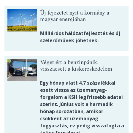
Új fejezetet nyit a kormány a
magyar energiában
Milliárdos hálózatfejlesztés és új
szélerőművek jöhetnek.
Véget ért a benzinpánik,
visszaesett a kiskereskedelem
Egy hónap alatt 4,7 százalékkal
esett vissza az üzemanyag-
forgalom a KSH legfrissebb adatai
szerint. Június volt a harmadik
hónap sorozatban, amikor
csökkent az üzemanyag-
fogyasztás, ez pedig visszafogta a
teljes forgalmat.