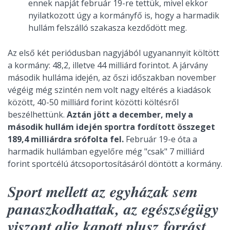
ennek napját február 19-re tettük, mivel ekkor
nyilatkozott úgy a kormányfő is, hogy a harmadik
hullám felszálló szakasza kezdődött meg.
Az első két periódusban nagyjából ugyanannyit költött
a kormány: 48,2, illetve 44 milliárd forintot. A járvány
második hulláma idején, az őszi időszakban november
végéig még szintén nem volt nagy eltérés a kiadások
között, 40-50 milliárd forint közötti költésről
beszélhettünk.
Aztán jött a december, mely a
második hullám idején sportra fordított összeget
189,4 milliárdra srófolta fel.
Február 19-e óta a
harmadik hullámban egyelőre még "csak" 7 milliárd
forint sportcélú átcsoportosításáról döntött a kormány.
Sport mellett az egyházak sem
panaszkodhattak, az egészségügy
viszont alig kapott plusz forrást