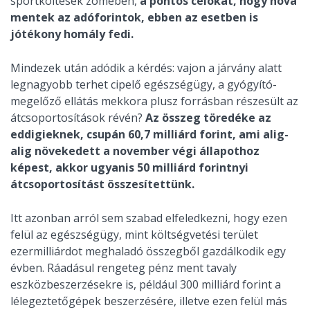
sportköltések zömében,
a pontos célokat, hogy hova
mentek az adóforintok, ebben az esetben is
jótékony homály fedi.
Mindezek után adódik a kérdés: vajon a járvány alatt
legnagyobb terhet cipelő egészségügy, a gyógyító-
megelőző ellátás mekkora plusz forrásban részesült az
átcsoportosítások révén?
Az összeg töredéke az
eddigieknek, csupán 60,7 milliárd forint, ami alig-
alig növekedett a november végi állapothoz
képest, akkor ugyanis 50 milliárd forintnyi
átcsoportosítást összesítettünk.
Itt azonban arról sem szabad elfeledkezni, hogy ezen
felül az egészségügy, mint költségvetési terület
ezermilliárdot meghaladó összegből gazdálkodik egy
évben. Ráadásul rengeteg pénz ment tavaly
eszközbeszerzésekre is, például 300 milliárd forint a
lélegeztetőgépek beszerzésére, illetve ezen felül más