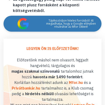
kapott plusz forrásként a központi
költségvetésből.
Tájékozódjon hiteles forrásból: itt
megadhatja, hogy a Google előnyben
részesítse az Mfor cikkeit!
LEGYEN ÖN IS ELŐFIZETŐNK!
Előfizetőink máshol nem olvasott, higgadt
hangvételű, tárgyilagos és
magas szakmai színvonalú
tartalomhoz jutnak
hozzá
havonta már 1490 forintért
.
Korlátlan hozzáférést adunk az
Mfor.hu
és a
Privátbankár.hu
tartalmaihoz is, a Klub csomag
pedig a
hirdetés nélküli
olvasási lehetőséget is
tartalmazza.
Mi nap mint nap bizonyítani fogunk!
Legyen Ön is