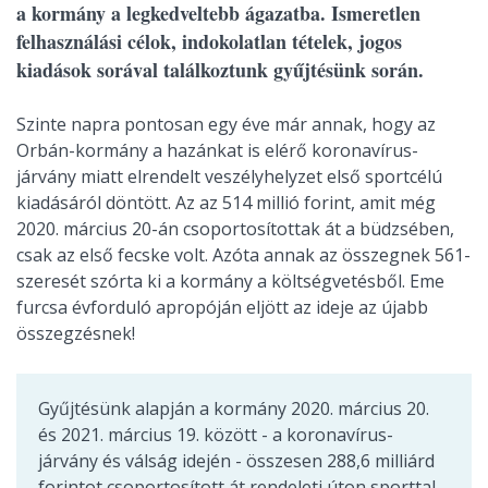
a kormány a legkedveltebb ágazatba. Ismeretlen
felhasználási célok, indokolatlan tételek, jogos
kiadások sorával találkoztunk gyűjtésünk során.
Szinte napra pontosan egy éve már annak, hogy az
Orbán-kormány a hazánkat is elérő koronavírus-
járvány miatt elrendelt veszélyhelyzet első sportcélú
kiadásáról döntött. Az az 514 millió forint, amit még
2020. március 20-án csoportosítottak át a büdzsében,
csak az első fecske volt. Azóta annak az összegnek 561-
szeresét szórta ki a kormány a költségvetésből. Eme
furcsa évforduló apropóján eljött az ideje az újabb
összegzésnek!
Gyűjtésünk alapján a kormány 2020. március 20.
és 2021. március 19. között - a koronavírus-
járvány és válság idején - összesen 288,6 milliárd
forintot csoportosított át rendeleti úton sporttal