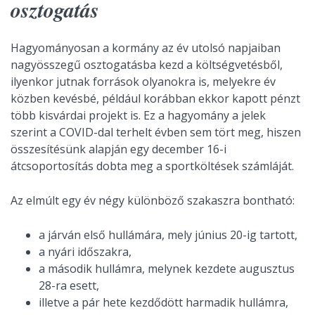
osztogatás
Hagyományosan a kormány az év utolsó napjaiban
nagyösszegű osztogatásba kezd a költségvetésből,
ilyenkor jutnak források olyanokra is, melyekre év
közben kevésbé, például korábban ekkor kapott pénzt
több kisvárdai projekt is. Ez a hagyomány a jelek
szerint a COVID-dal terhelt évben sem tört meg, hiszen
összesítésünk alapján egy december 16-i
átcsoportosítás dobta meg a sportköltések számláját.
Az elmúlt egy év négy különböző szakaszra bontható:
a járván első hullámára, mely június 20-ig tartott,
a nyári időszakra,
a második hullámra, melynek kezdete augusztus
28-ra esett,
illetve a pár hete kezdődött harmadik hullámra,