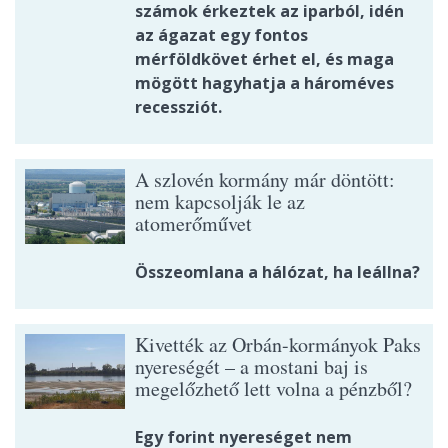
számok érkeztek az iparból, idén
az ágazat egy fontos
mérföldkövet érhet el, és maga
mögött hagyhatja a hároméves
recessziót.
A szlovén kormány már döntött:
nem kapcsolják le az
atomerőművet
Összeomlana a hálózat, ha leállna?
Kivették az Orbán-kormányok Paks
nyereségét – a mostani baj is
megelőzhető lett volna a pénzből?
Egy forint nyereséget nem