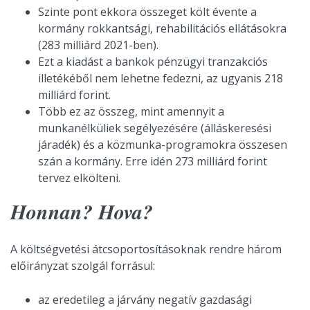
Szinte pont ekkora összeget költ évente a
kormány rokkantsági, rehabilitációs ellátásokra
(283 milliárd 2021-ben).
Ezt a kiadást a bankok pénzügyi tranzakciós
illetékéből nem lehetne fedezni, az ugyanis 218
milliárd forint.
Több ez az összeg, mint amennyit a
munkanélküliek segélyezésére (álláskeresési
járadék) és a közmunka-programokra összesen
szán a kormány. Erre idén 273 milliárd forint
tervez elkölteni.
Honnan? Hova?
A költségvetési átcsoportosításoknak rendre három
előirányzat szolgál forrásul:
az eredetileg a járvány negatív gazdasági