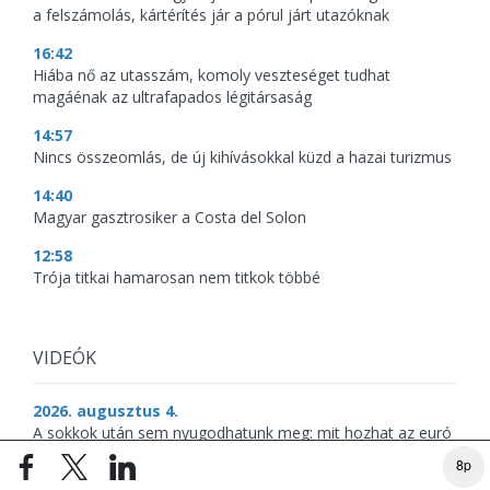
a felszámolás, kártérítés jár a pórul járt utazóknak
16:42
Hiába nő az utasszám, komoly veszteséget tudhat
magáénak az ultrafapados légitársaság
14:57
Nincs összeomlás, de új kihívásokkal küzd a hazai turizmus
14:40
Magyar gasztrosiker a Costa del Solon
12:58
Trója titkai hamarosan nem titkok többé
VIDEÓK
2026. augusztus 4.
A sokkok után sem nyugodhatunk meg: mit hozhat az euró
a magyar befektetőknek?
8p