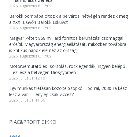
Filharmonikus Zenekar
2026. augusztus 6. 17:09
Barokk pompába öltözik a belváros: hétvégén rendezik meg
a XXXIII. Győri Barokk Esküvőt
2026. augusztus 6. 17:09
Magyar Péter: 868 milliárd forintos beruházási csomaggal
erősítik Magyarország energiaellátását, miközben továbbra
is kritikus napok elé néz az ország
2026. augusztus 6. 17:09
Motorbemutató és -sorsolás, rocklegendák, ingyen belépő
– ez lesz a hétvégén Diósgyőrben
2026. július 31. 12:10
Egy munkás tréfásan közölte Szopkó Tiborral, 2030-ra kész
lesz a vár – Tényleg csak viccelt?
2026. július 31. 11:56
PIAC&PROFIT CIKKEI
16:56