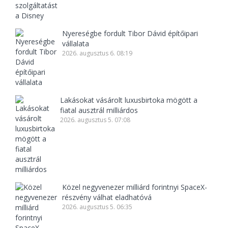
Nyereségbe fordult Tibor Dávid építőipari
vállalata
2026. augusztus 6. 08:19
Lakásokat vásárolt luxusbirtoka mögött a
fiatal ausztrál milliárdos
2026. augusztus 5. 07:08
Közel negyvenezer milliárd forintnyi SpaceX-
részvény válhat eladhatóvá
2026. augusztus 5. 06:35