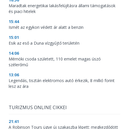
Maradtak energetikai lakásfelújításra állami támogatások
és piaci hitelek
15:44
Ismét az egykori védett ár alatt a benzin
15:01
Esik az eső a Duna vízgyűjtő területén
14:06
Mérnöki csoda született, 110 emelet magas úszó
szélerőmű
13:06
Legendás, tisztán elektromos autó érkezik, 8 millió forint
lesz az ára
TURIZMUS ONLINE CIKKEI
21:41
A Robinson Tours ügye új szakaszba lépett: megkezdődött