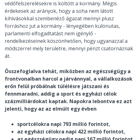
védőfelszerelésekre is költött a kormány. Mégis
érdekesek az arányok, hogy a soha nem látott
kihívásokkal szembenéző ágazat mennyi plusz
forráshoz jut a kormány - lényegében különutas,
parlamenti elfogadtatást nem igénylő -
rendelkezéseinek köszönhetően, hogy ugyanazzal a
módszerrel mely területre, mennyi pénzt csatornáznak
át.
Összefoglalva tehát, miközben az egészségügy a
frontvonalban harcol a járvánnyal, a vállalkozások
erőn felül próbálnak túlélésre játszani és
fennmaradni, addig a sport és egyházi célok
százmilliárdokat kaptak. Napokra lebontva ez azt
jelenti, hogy az az elmúlt egy évben
sportcélokra napi 793 millió forintot,
az egyházi célokra napi 422 millió forintot,
az egészségügy pedig napi 167 millió forintot