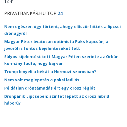
18:41
PRIVÁTBANKÁR.HU TOP
24
Nem egészen úgy történt, ahogy először hitték a lipcsei
drónügyről
Magyar Péter óvatosan optimista Paks kapcsán, a
jövőről is fontos bejelentéseket tett
Súlyos kijelentést tett Magyar Péter: szerinte az Orbán-
kormány tudta, hogy baj van
Trump lenyeli a békát a Hormuzi-szorosban?
Nem volt meglepetés a paksi leállás
Példátlan dróntámadás ért egy orosz régiót
Drónpánik Lipcsében: szintet lépett az orosz hibrid
háború?