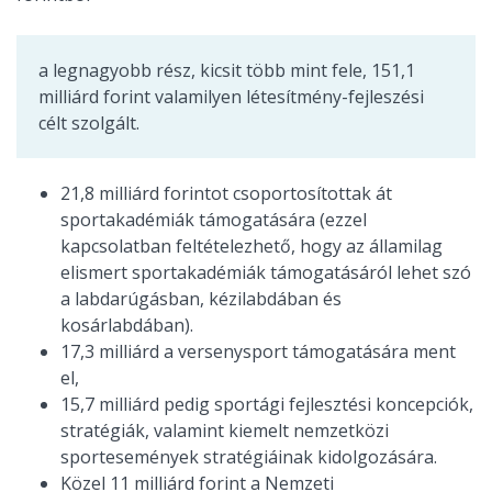
a legnagyobb rész, kicsit több mint fele, 151,1
milliárd forint valamilyen létesítmény-fejleszési
célt szolgált.
21,8 milliárd forintot csoportosítottak át
sportakadémiák támogatására (ezzel
kapcsolatban feltételezhető, hogy az államilag
elismert sportakadémiák támogatásáról lehet szó
a labdarúgásban, kézilabdában és
kosárlabdában).
17,3 milliárd a versenysport támogatására ment
el,
15,7 milliárd pedig sportági fejlesztési koncepciók,
stratégiák, valamint kiemelt nemzetközi
sportesemények stratégiáinak kidolgozására.
Közel 11 milliárd forint a Nemzeti