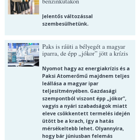
benzinkutakon
Jelentős változással
szembesülhetünk.
Paks is ráüti a bélyegét a magyar
iparra, de épp „jókor” jött a krízis
Nyomot hagy az energiakrízis és a
Paksi Atomerőmű majdnem teljes
leállása a magyar ipar
teljesítményében. Gazdasági
szempontból viszont épp „jókor”,
vagyis a nyári szabadságok miatt
eleve csökkentett termelés idején
ütött be a krach, így a hatás
mérsékeltebb lehet. Olyannyira,
hogy bár júniusban felemás