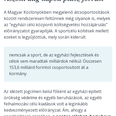
A Magyar Közlönyökben megjelenő átcsoportosítások
között rendszeresen feltűnnek még olyanok is, melyek
az "egyházi célú központi költségvetési hozzájárulás"
előirányzatot gyarapítják. A sportcélú költések mellett
ezeket is legyűjtöttük, mely során kiderült:
nemcsak a sport, de az egyházi fejlesztések és
célok sem maradtak milliárdok nélkül. Összesen
153,6 milliárd forintot csoportosított át a
kormány.
Az idézett jogcímen belül főként az egyházi épített
örökség védelme és egyéb beruházások, az egyéb
felhalmozási célú kiadások volt a leginkább
kedvezményezett előirányzat. Ám, ahogy a