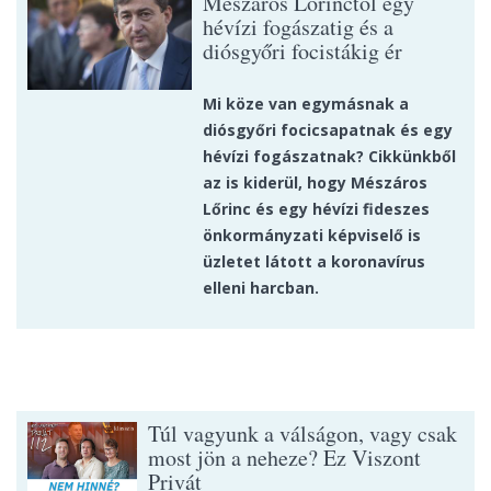
Mészáros Lőrinctől egy
hévízi fogászatig és a
diósgyőri focistákig ér
Mi köze van egymásnak a
diósgyőri focicsapatnak és egy
hévízi fogászatnak? Cikkünkből
az is kiderül, hogy Mészáros
Lőrinc és egy hévízi fideszes
önkormányzati képviselő is
üzletet látott a koronavírus
elleni harcban.
Túl vagyunk a válságon, vagy csak
most jön a neheze? Ez Viszont
Privát