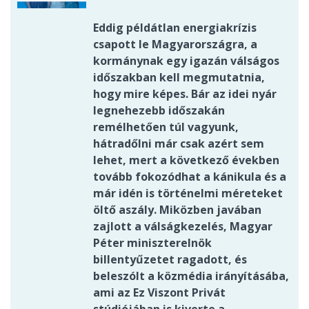
Eddig példátlan energiakrízis
csapott le Magyarországra, a
kormánynak egy igazán válságos
időszakban kell megmutatnia,
hogy mire képes. Bár az idei nyár
legnehezebb időszakán
remélhetően túl vagyunk,
hátradőlni már csak azért sem
lehet, mert a következő években
tovább fokozódhat a kánikula és a
már idén is történelmi méreteket
öltő aszály. Miközben javában
zajlott a válságkezelés, Magyar
Péter miniszterelnök
billentyűzetet ragadott, és
beleszólt a közmédia irányításába,
ami az Ez Viszont Privát
stúdiójában is kiverte a