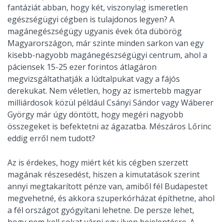
fantáziát abban, hogy két, viszonylag ismeretlen
egészségügyi cégben is tulajdonos legyen? A
magánegészségügy ugyanis évek óta dübörög
Magyarországon, már szinte minden sarkon van egy
kisebb-nagyobb magánegészségügyi centrum, ahol a
páciensek 15-25 ezer forintos átlagáron
megvizsgáltathatják a lúdtalpukat vagy a fájós
derekukat. Nem véletlen, hogy az ismertebb magyar
milliárdosok közül például Csányi Sándor vagy Wáberer
György már úgy döntött, hogy megéri nagyobb
összegeket is befektetni az ágazatba. Mészáros Lőrinc
eddig erről nem tudott?
Az is érdekes, hogy miért két kis cégben szerzett
magának részesedést, hiszen a kimutatások szerint
annyi megtakarított pénze van, amiből fél Budapestet
megvehetné, és akkora szuperkórházat építhetne, ahol
a fél országot gyógyítani lehetne. De persze lehet,
hogy nem kell sokat várni egy ilyen bejelentésre. A