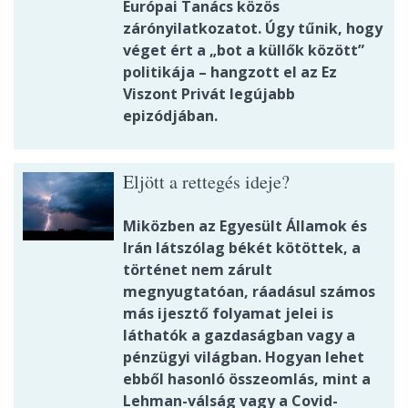
Európai Tanács közös
zárónyilatkozatot. Úgy tűnik, hogy
véget ért a „bot a küllők között”
politikája – hangzott el az Ez
Viszont Privát legújabb
epizódjában.
Eljött a rettegés ideje?
Miközben az Egyesült Államok és
Irán látszólag békét kötöttek, a
történet nem zárult
megnyugtatóan, ráadásul számos
más ijesztő folyamat jelei is
láthatók a gazdaságban vagy a
pénzügyi világban. Hogyan lehet
ebből hasonló összeomlás, mint a
Lehman-válság vagy a Covid-