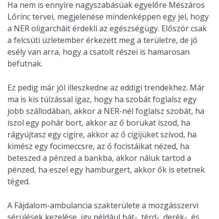
Ha nem is ennyire nagyszabásúak egyelőre Mészáros
Lőrinc tervei, megjelenése mindenképpen egy jel, hogy
a NER oligarcháit érdekli az egészségügy. Először csak
a felcsúti üzletember érkezett meg a területre, de jó
esély van arra, hogy a csatolt részei is hamarosan
befutnak.
Ez pedig már jól illeszkedne az eddigi trendekhez. Már
ma is kis túlzással igaz, hogy ha szobát foglalsz egy
jobb szállodában, akkor a NER-nél foglalsz szobát, ha
iszol egy pohár bort, akkor az ő borukat iszod, ha
rágyújtasz egy cigire, akkor az ő cigijüket szívod, ha
kimész egy focimeccsre, az ő focistáikat nézed, ha
beteszed a pénzed a bankba, akkor náluk tartod a
pénzed, ha eszel egy hamburgert, akkor ők is etetnek
téged.
A Fájdalom-ambulancia szakterülete a mozgásszervi
sérülések kezelése, így például hát-, térd-, derék-, és