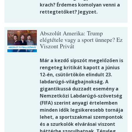
krach? Érdemes komolyan venni a
rettegtetőket? Jegyzet.
Abszolút Amerika: Trump
elégtétele vagy a sport ünnepe? Ez
Viszont Privát
Már a kezdő sípszót megelőzően is
rengeteg kritikát kapott a június
12-én, csütörtökön elindult 23.
labdarúgó-világbajnokság. A
gigantikussá duzzadt esemény a
Nemzetközi Labdarúgó-szövetség
(FIFA) szerint anyagi értelemben
minden idők legsikeresebb tornája
lehet, a sportszakmai szempontok
és a szurkolók elvárásai viszont
háttérbe szorulhatnak. Tényleg