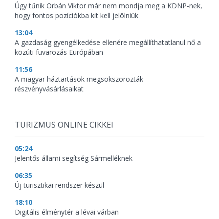
Úgy tűnik Orbán Viktor már nem mondja meg a KDNP-nek,
hogy fontos pozíciókba kit kell jelölniük
13:04
A gazdaság gyengélkedése ellenére megállíthatatlanul nő a
közúti fuvarozás Európában
11:56
A magyar háztartások megsokszorozták
részvényvásárlásaikat
TURIZMUS ONLINE CIKKEI
05:24
Jelentős állami segítség Sármelléknek
06:35
Új turisztikai rendszer készül
18:10
Digitális élménytér a lévai várban