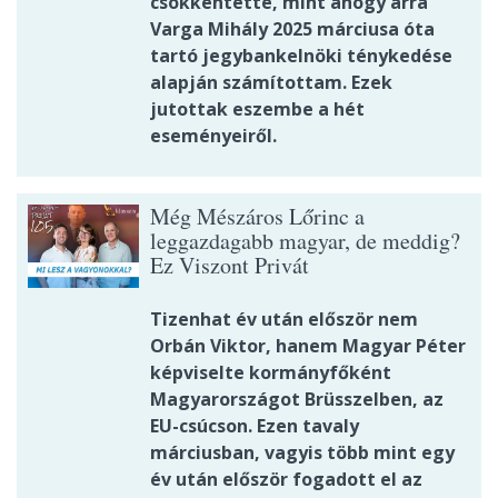
csökkentette, mint ahogy arra
Varga Mihály 2025 márciusa óta
tartó jegybankelnöki ténykedése
alapján számítottam. Ezek
jutottak eszembe a hét
eseményeiről.
Még Mészáros Lőrinc a
leggazdagabb magyar, de meddig?
Ez Viszont Privát
Tizenhat év után először nem
Orbán Viktor, hanem Magyar Péter
képviselte kormányfőként
Magyarországot Brüsszelben, az
EU-csúcson. Ezen tavaly
márciusban, vagyis több mint egy
év után először fogadott el az