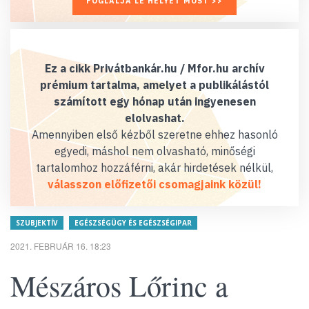
FOGLALJA LE HELYÉT MOST >>
Ez a cikk Privátbankár.hu / Mfor.hu archív
prémium tartalma, amelyet a publikálástól
számított egy hónap után ingyenesen
elolvashat.
Amennyiben első kézből szeretne ehhez hasonló
egyedi, máshol nem olvasható, minőségi
tartalomhoz hozzáférni, akár hirdetések nélkül,
válasszon előfizetői csomagjaink közül!
SZUBJEKTÍV
EGÉSZSÉGÜGY ÉS EGÉSZSÉGIPAR
2021. FEBRUÁR 16. 18:23
Mészáros Lőrinc a