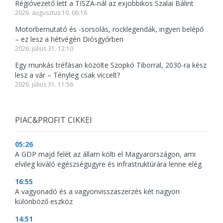
Régióvezető lett a TISZÁ-nál az exjobbikos Szalai Bálint
2026. augusztus 10. 06:16
Motorbemutató és -sorsolás, rocklegendák, ingyen belépő
– ez lesz a hétvégén Diósgyőrben
2026. július 31. 12:10
Egy munkás tréfásan közölte Szopkó Tiborral, 2030-ra kész
lesz a vár – Tényleg csak viccelt?
2026. július 31. 11:56
PIAC&PROFIT CIKKEI
05:26
A GDP majd felét az állam költi el Magyarországon, ami
elvileg kiváló egészségügyre és infrastruktúrára lenne elég
16:55
A vagyonadó és a vagyonvisszaszerzés két nagyon
különböző eszköz
14:51