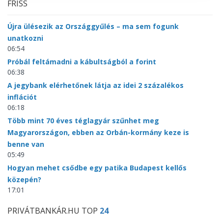
FRISS
Újra ülésezik az Országgyűlés – ma sem fogunk
unatkozni
06:54
Próbál feltámadni a kábultságból a forint
06:38
A jegybank elérhetőnek látja az idei 2 százalékos
inflációt
06:18
Több mint 70 éves téglagyár szűnhet meg
Magyarországon, ebben az Orbán-kormány keze is
benne van
05:49
Hogyan mehet csődbe egy patika Budapest kellős
közepén?
17:01
PRIVÁTBANKÁR.HU TOP
24