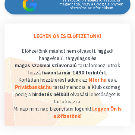
Tájékozódjon hiteles forrásból: itt
megadhatja, hogy a Google előnyben
részesítse az Mfor cikkeit!
LEGYEN ÖN IS ELŐFIZETŐNK!
Előfizetőink máshol nem olvasott, higgadt
hangvételű, tárgyilagos és
magas szakmai színvonalú
tartalomhoz jutnak
hozzá
havonta már 1490 forintért
.
Korlátlan hozzáférést adunk az
Mfor.hu
és a
Privátbankár.hu
tartalmaihoz is, a Klub csomag
pedig a
hirdetés nélküli
olvasási lehetőséget is
tartalmazza.
Mi nap mint nap bizonyítani fogunk!
Legyen Ön is
előfizetőnk!