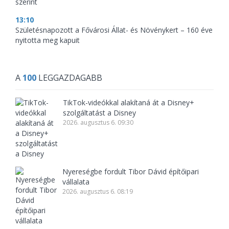
szerint
13:10
Születésnapozott a Fővárosi Állat- és Növénykert – 160 éve
nyitotta meg kapuit
A
100
LEGGAZDAGABB
TikTok-videókkal alakítaná át a Disney+
szolgáltatást a Disney
2026. augusztus 6. 09:30
Nyereségbe fordult Tibor Dávid építőipari
vállalata
2026. augusztus 6. 08:19