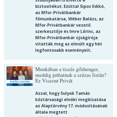
biztosítékot. Ezúttal Sipos Ildikó,
az Mfor-Privátbankár
főmunkatársa, Wéber Balázs, az
Mfor-Privátbankár vezető
szerkesztője és Imre Lőrinc, az
Mfor-Privátbankár újságírója
vitatták meg az elmúlt egy hét
legfontosabb eseményeit.
Munkában a tiszás gőzhenger,
meddig juthatnak a százas listán?
Ez Viszont Privát
Azzal, hogy Sulyok Tamás
köztársasági elnöki megbízatása
az Alaptörvény 17. módosításának
általa megtett