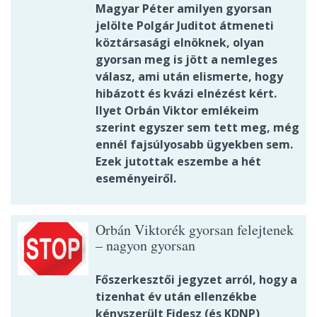
Magyar Péter amilyen gyorsan
jelölte Polgár Juditot átmeneti
köztársasági elnöknek, olyan
gyorsan meg is jött a nemleges
válasz, ami után elismerte, hogy
hibázott és kvázi elnézést kért.
Ilyet Orbán Viktor emlékeim
szerint egyszer sem tett meg, még
ennél fajsúlyosabb ügyekben sem.
Ezek jutottak eszembe a hét
eseményeiről.
Orbán Viktorék gyorsan felejtenek
– nagyon gyorsan
Főszerkesztői jegyzet arról, hogy a
tizenhat év után ellenzékbe
kényszerült Fidesz (és KDNP)