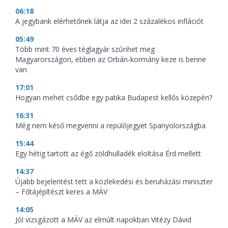
06:18
A jegybank elérhetőnek látja az idei 2 százalékos inflációt
05:49
Több mint 70 éves téglagyár szűnhet meg
Magyarországon, ebben az Orbán-kormány keze is benne
van
17:01
Hogyan mehet csődbe egy patika Budapest kellős közepén?
16:31
Még nem késő megvenni a repülőjegyet Spanyolországba
15:44
Egy hétig tartott az égő zöldhulladék eloltása Érd mellett
14:37
Újabb bejelentést tett a közlekedési és beruházási miniszter
– Főtájépítészt keres a MÁV
14:05
Jól vizsgázott a MÁV az elmúlt napokban Vitézy Dávid