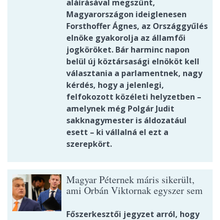
aláírásával megszűnt,
Magyarországon ideiglenesen
Forsthoffer Ágnes, az Országgyűlés
elnöke gyakorolja az államfői
jogköröket. Bár harminc napon
belül új köztársasági elnököt kell
választania a parlamentnek, nagy
kérdés, hogy a jelenlegi,
felfokozott közéleti helyzetben –
amelynek még Polgár Judit
sakknagymester is áldozatául
esett – ki vállalná el ezt a
szerepkört.
Magyar Péternek máris sikerült,
ami Orbán Viktornak egyszer sem
Főszerkesztői jegyzet arról, hogy