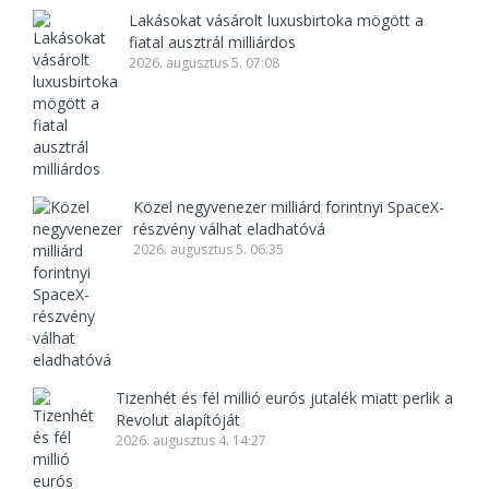
Lakásokat vásárolt luxusbirtoka mögött a
fiatal ausztrál milliárdos
2026. augusztus 5. 07:08
Közel negyvenezer milliárd forintnyi SpaceX-
részvény válhat eladhatóvá
2026. augusztus 5. 06:35
Tizenhét és fél millió eurós jutalék miatt perlik a
Revolut alapítóját
2026. augusztus 4. 14:27