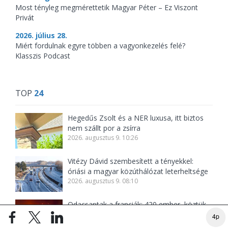
Most tényleg megmérettetik Magyar Péter – Ez Viszont
Privát
2026. július 28.
Miért fordulnak egyre többen a vagyonkezelés felé?
Klasszis Podcast
TOP
24
Hegedűs Zsolt és a NER luxusa, itt biztos
nem szállt por a zsírra
2026. augusztus 9. 10:26
Vitézy Dávid szembesített a tényekkel:
óriási a magyar közúthálózat leterheltsége
2026. augusztus 9. 08:10
Odacsaptak a franciák: 420 ember, köztük
166 kiskorú ellen indult eljárás az erdőtüzek
4p
miatt