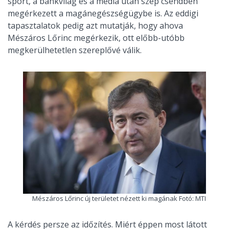
sport, a bankvilág és a média után szép csendben
megérkezett a magánegészségügybe is. Az eddigi
tapasztalatok pedig azt mutatják, hogy ahova
Mészáros Lőrinc megérkezik, ott előbb-utóbb
megkerülhetetlen szereplővé válik.
Mészáros Lőrinc új területet nézett ki magának Fotó: MTI
A kérdés persze az időzítés. Miért éppen most látott