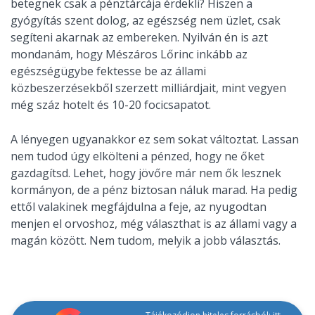
betegnek csak a pénztárcája érdekli? Hiszen a
gyógyítás szent dolog, az egészség nem üzlet, csak
segíteni akarnak az embereken. Nyilván én is azt
mondanám, hogy Mészáros Lőrinc inkább az
egészségügybe fektesse be az állami
közbeszerzésekből szerzett milliárdjait, mint vegyen
még száz hotelt és 10-20 focicsapatot.
A lényegen ugyanakkor ez sem sokat változtat. Lassan
nem tudod úgy elkölteni a pénzed, hogy ne őket
gazdagítsd. Lehet, hogy jövőre már nem ők lesznek
kormányon, de a pénz biztosan náluk marad. Ha pedig
ettől valakinek megfájdulna a feje, az nyugodtan
menjen el orvoshoz, még választhat is az állami vagy a
magán között. Nem tudom, melyik a jobb választás.