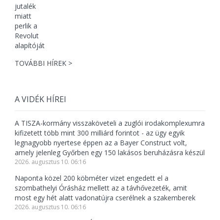
TOVÁBBI HÍREK >
A VIDÉK HÍREI
A TISZA-kormány visszaköveteli a zuglói irodakomplexumra
kifizetett több mint 300 milliárd forintot - az ügy egyik
legnagyobb nyertese éppen az a Bayer Construct volt,
amely jelenleg Győrben egy 150 lakásos beruházásra készül
2026. augusztus 10. 06:16
Naponta közel 200 köbméter vizet engedett el a
szombathelyi Órásház mellett az a távhővezeték, amit
most egy hét alatt vadonatújra cserélnek a szakemberek
2026. augusztus 10. 06:16