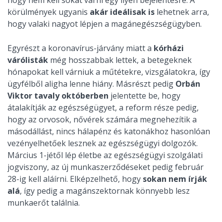
körülmények ugyanis
akár ideálisak is
lehetnek arra,
hogy valaki nagyot lépjen a magánegészségügyben.
Egyrészt a koronavírus-járvány miatt a
kórházi
várólisták
még hosszabbak lettek, a betegeknek
hónapokat kell várniuk a műtétekre, vizsgálatokra, így
ügyfélből aligha lenne hiány. Másrészt pedig
Orbán
Viktor tavaly októberben
jelentette be, hogy
átalakítják az egészségügyet, a reform része pedig,
hogy az orvosok, nővérek számára megnehezítik a
másodállást, nincs hálapénz és katonákhoz hasonlóan
vezényelhetőek lesznek az egészségügyi dolgozók.
Március 1-jétől lép életbe az egészségügyi szolgálati
jogviszony, az új munkaszerződéseket pedig február
28-ig kell aláírni. Elképzelhető, hogy
sokan nem írják
alá
, így pedig a magánszektornak könnyebb lesz
munkaerőt találnia.