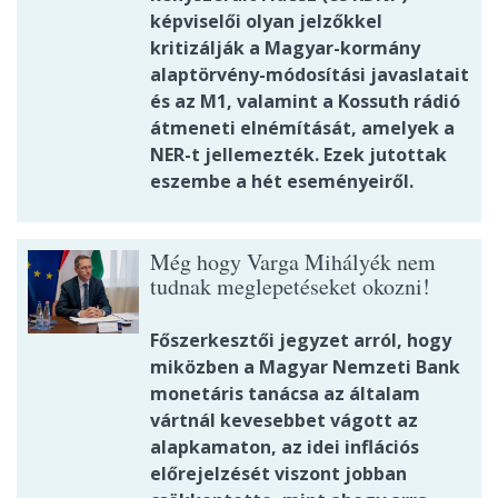
képviselői olyan jelzőkkel
kritizálják a Magyar-kormány
alaptörvény-módosítási javaslatait
és az M1, valamint a Kossuth rádió
átmeneti elnémítását, amelyek a
NER-t jellemezték. Ezek jutottak
eszembe a hét eseményeiről.
Még hogy Varga Mihályék nem
tudnak meglepetéseket okozni!
Főszerkesztői jegyzet arról, hogy
miközben a Magyar Nemzeti Bank
monetáris tanácsa az általam
vártnál kevesebbet vágott az
alapkamaton, az idei inflációs
előrejelzését viszont jobban