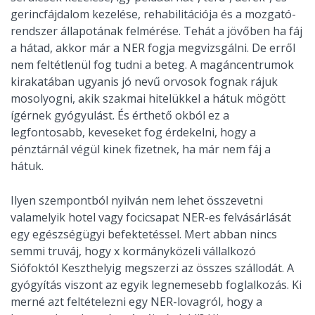
gerincfájdalom kezelése, rehabilitációja és a mozgató-
rendszer állapotának felmérése. Tehát a jövőben ha fáj
a hátad, akkor már a NER fogja megvizsgálni. De erről
nem feltétlenül fog tudni a beteg. A magáncentrumok
kirakatában ugyanis jó nevű orvosok fognak rájuk
mosolyogni, akik szakmai hitelükkel a hátuk mögött
ígérnek gyógyulást. És érthető okból ez a
legfontosabb, keveseket fog érdekelni, hogy a
pénztárnál végül kinek fizetnek, ha már nem fáj a
hátuk.
Ilyen szempontból nyilván nem lehet összevetni
valamelyik hotel vagy focicsapat NER-es felvásárlását
egy egészségügyi befektetéssel. Mert abban nincs
semmi truváj, hogy x kormányközeli vállalkozó
Siófoktól Keszthelyig megszerzi az összes szállodát. A
gyógyítás viszont az egyik legnemesebb foglalkozás. Ki
merné azt feltételezni egy NER-lovagról, hogy a