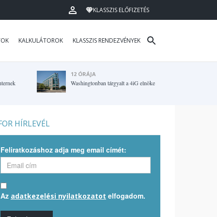
KLASSZIS ELŐFIZETÉS
TOK
KALKULÁTOROK
KLASSZIS RENDEZVÉNYEK
12 ÓRÁJA
hternek
Washingtonban tárgyalt a 4iG elnöke
OR HÍRLEVÉL
Feliratkozáshoz adja meg email címét:
Az
elfogadom.
adatkezelési nyilatkozatot