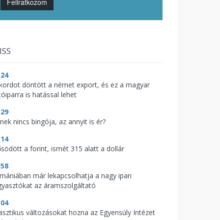
Feliratkozom
ISS
:24
kordot döntött a német export, és ez a magyar
óiparra is hatással lehet
:29
nek nincs bingója, az annyit is ér?
:14
södött a forint, ismét 315 alatt a dollár
:58
mániában már lekapcsolhatja a nagy ipari
gyasztókat az áramszolgáltató
:04
asztikus változásokat hozna az Egyensúly Intézet