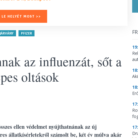
 LE HELYÉT MOST >>
FR
JÁRVÁNY
PFIZER
19
Re
nak az influenzát, sőt a
aut
18
épes oltások
Aki
18
Erő
17
Ro
fo
sszes ellen védelmet nyújthatnának az új
17
Dr
res állatkísérletekről számolt be, két év múlva akár