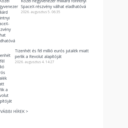
Közel negyvenezer milliárd forintnyi
SpaceX-részvény válhat eladhatóvá
2026. augusztus 5. 06:35
Tizenhét és fél millió eurós jutalék miatt
perlik a Revolut alapítóját
2026. augusztus 4. 14:27
VÁBBI HÍREK >