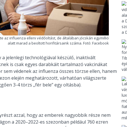
e az influenza elleni védőoltást, de általában jócskán egymillió
alatt marad a beoltott honfitársaink száma. Fotó: Facebook
 jelenlegi technológiával készülő, inaktivált
knek is csak egyes darabkáit tartalmazó vakcinákat
or sem védenek az influenza összes törzse ellen, hanem
ezon elején meghatározott, várhatóan világszerte
gően 3-4 törzs „fér bele” egy oltásba).
Egyrészt azzal, hogy az emberek nagyobbik része nem
szágon a 2020–2022-es szezonban például 760 ezren