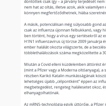
döntöttek csak így – a járvány terjedését nem 
nem hat az oltás, illetve azok, akik valamilye
könnyen megfertőződhetnek, hiába szeretnéne
A másik, potenciálisan még súlyosabb gond az,
csak az influenza újonnan felbukkanó, vagy hir
ben történt, hogy a vírus egy sertésekről az 
H1N1 influenzavírus új törzse 2009 januárja 
ember halálát okozta világszerte, de a becslé
többlethalálozások száma megközelítette a 30
Miután a Covid elleni küzdelemben áttörést é
(mint a Pfizer vagy a Moderna oltóanyaga), a 
részben Karikó Katalin munkásságának köszön
lehetséges újabb „célpontként” éppen az influe
megbetegedést, rengeteg halálesetet okoz, és
elhanyagolhatónak.
Az mRNS-technológia egyik úttörője, a Pfize