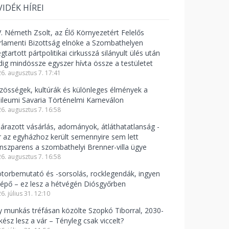
VIDÉK HÍREI
V. Németh Zsolt, az Élő Környezetért Felelős
rlamenti Bizottság elnöke a Szombathelyen
tartott pártpolitikai cirkusszá silányult ülés után
dig mindössze egyszer hívta össze a testületet
6. augusztus 7. 17:41
zösségek, kultúrák és különleges élmények a
bileumi Savaria Történelmi Karneválon
6. augusztus 7. 16:58
lárazott vásárlás, adományok, átláthatatlanság -
r az egyházhoz került semennyire sem lett
anszparens a szombathelyi Brenner-villa ügye
6. augusztus 7. 16:58
torbemutató és -sorsolás, rocklegendák, ingyen
lépő – ez lesz a hétvégén Diósgyőrben
6. július 31. 12:10
y munkás tréfásan közölte Szopkó Tiborral, 2030-
kész lesz a vár – Tényleg csak viccelt?