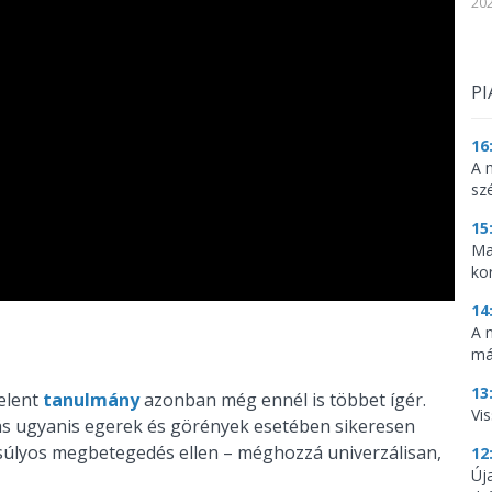
202
PI
16
A 
sz
15
Ma
ko
14
A 
má
13
elent
tanulmány
azonban még ennél is többet ígér.
Vis
tás ugyanis egerek és görények esetében sikeresen
a súlyos megbetegedés ellen – méghozzá univerzálisan,
12
Új