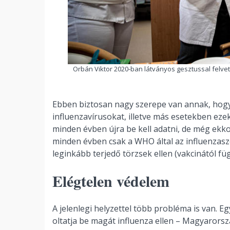
Orbán Viktor 2020-ban látványos gesztussal felvett
Ebben biztosan nagy szerepe van annak, hogy a
influenzavírusokat, illetve más esetekben eze
minden évben újra be kell adatni, de még ekk
minden évben csak a WHO által az influenzasz
leginkább terjedő törzsek ellen (vakcinától füg
Elégtelen védelem
A jelenlegi helyzettel több probléma is van. 
oltatja be magát influenza ellen – Magyaror