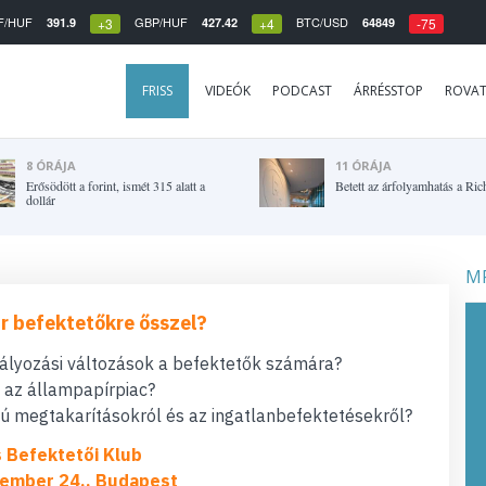
F/HUF
GBP/HUF
BTC/USD
391.9
427.42
64849
+3
+4
-75
FRISS
VIDEÓK
PODCAST
ÁRRÉSSTOP
ROVA
8 ÓRÁJA
11 ÓRÁJA
Erősödött a forint, ismét 315 alatt a
Betett az árfolyamhatás a Ric
dollár
MF
r befektetőkre ősszel?
bályozási változások a befektetők számára?
t az állampapírpiac?
 megtakarításokról és az ingatlanbefektetésekről?
s Befektetői Klub
ember 24., Budapest