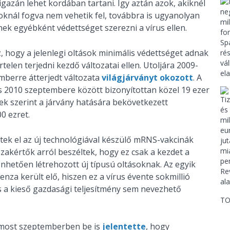
igazán lehet kordában tartani. Így aztán azok, akiknél
n oknál fogva nem vehetik fel, továbbra is ugyanolyan
k egyébként védettséget szerezni a vírus ellen.
 hogy a jelenlegi oltások minimális védettséget adnak
telen terjedni kezdő változatai ellen. Utoljára 2009-
emberre átterjedt változata
világjárványt okozott
. A
és 2010 szeptembere között bizonyítottan közel 19 ezer
sek szerint a járvány hatására bekövetkezett
0 ezret.
rtek el az új technológiával készülő mRNS-vakcinák
szakértők arról beszéltek, hogy ez csak a kezdet a
hetően létrehozott új típusú oltásoknak. Az egyik
nza került elő, hiszen ez a vírus évente sokmillió
 a kieső gazdasági teljesítmény sem nevezhető
TO
r most szeptemberben be is
jelentette
, hogy