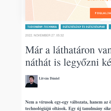
FOGLALJA
TUDOMÁNY-TECHNIKA
EGÉSZSÉGÜGY ÉS EGÉSZSÉGIPAR
2022. NOVEMBER 27. 05:32
Már a láthatáron van
náthát is legyőzni k
Litván Dániel
Nem a vírusok egy-egy változata, hanem az ö
technológiájú oltások. Egy új tanulmány sike