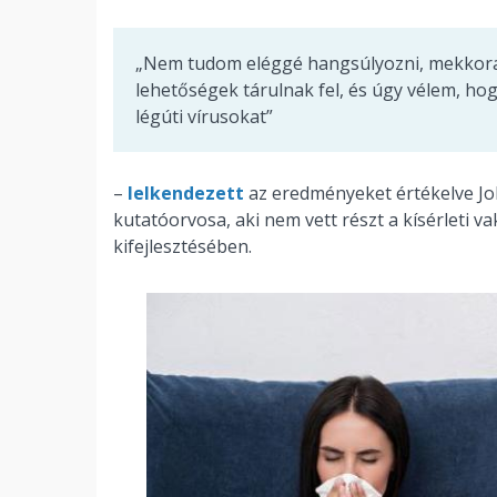
„Nem tudom eléggé hangsúlyozni, mekkora 
lehetőségek tárulnak fel, és úgy vélem, ho
légúti vírusokat”
–
lelkendezett
az eredményeket értékelve J
kutatóorvosa, aki nem vett részt a kísérleti v
kifejlesztésében.