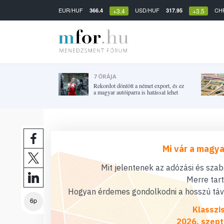
EUR/HUF
USD/HUF
CH
366.4
317.95
+3.4
+3.5
7 ÓRÁJA
Rekordot döntött a német export, és ez
a magyar autóiparra is hatással lehet
Mi vár a magya
Mit jelentenek az adózási és sza
Merre tar
Hogyan érdemes gondolkodni a hosszú távú
6p
Klasszi
2026. szept