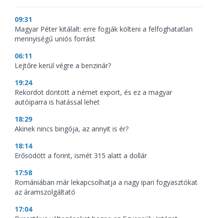
09:31
Magyar Péter kitálalt: erre fogják költeni a felfoghatatlan
mennyiségű uniós forrást
06:11
Lejtőre kerül végre a benzinár?
19:24
Rekordot döntött a német export, és ez a magyar
autóiparra is hatással lehet
18:29
Akinek nincs bingója, az annyit is ér?
18:14
Erősödött a forint, ismét 315 alatt a dollár
17:58
Romániában már lekapcsolhatja a nagy ipari fogyasztókat
az áramszolgáltató
17:04