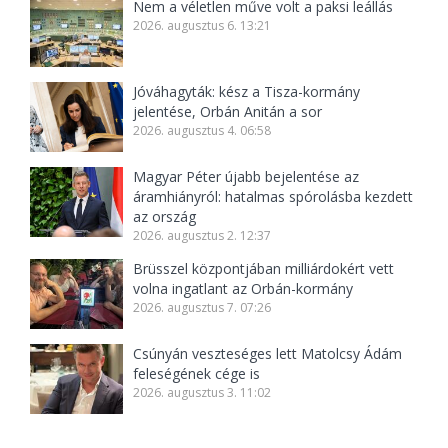
Nem a véletlen műve volt a paksi leállás
2026. augusztus 6. 13:21
Jóváhagyták: kész a Tisza-kormány
jelentése, Orbán Anitán a sor
2026. augusztus 4. 06:58
Magyar Péter újabb bejelentése az
áramhiányról: hatalmas spórolásba kezdett
az ország
2026. augusztus 2. 12:37
Brüsszel központjában milliárdokért vett
volna ingatlant az Orbán-kormány
2026. augusztus 7. 07:26
Csúnyán veszteséges lett Matolcsy Ádám
feleségének cége is
2026. augusztus 3. 11:02