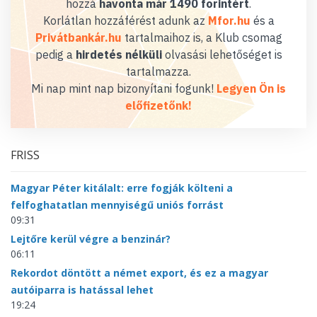
hozzá
havonta már 1490 forintért
.
Korlátlan hozzáférést adunk az
Mfor.hu
és a
Privátbankár.hu
tartalmaihoz is, a Klub csomag
pedig a
hirdetés nélküli
olvasási lehetőséget is
tartalmazza.
Mi nap mint nap bizonyítani fogunk!
Legyen Ön is
előfizetőnk!
FRISS
Magyar Péter kitálalt: erre fogják költeni a
felfoghatatlan mennyiségű uniós forrást
09:31
Lejtőre kerül végre a benzinár?
06:11
Rekordot döntött a német export, és ez a magyar
autóiparra is hatással lehet
19:24