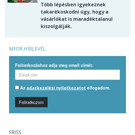
Több lépésben igyekeznek
takarékoskodni úgy, hogy a
vásárlókat is maradéktalanul
kiszolgálják.
MFOR HÍRLEVÉL
Feliratkozáshoz adja meg email címét:
Az
elfogadom.
adatkezelési nyilatkozatot
Feliratkozom
FRISS