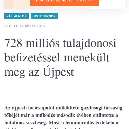
FOGLALJA LE HELYÉT MOST >>
VÁLLALATOK
SPORTBIZNISZ
2018. FEBRUÁR 14. 04:26
728 milliós tulajdonosi
befizetéssel menekült
meg az Újpest
Az újpesti focicsapatot működtető gazdasági társaság
tőkéjét már a működés második évében eltüntette a
hatalmas veszteség. Most a fennmaradás érdekében