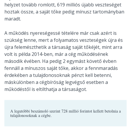
helyzet tovább romlott, 619 milliós újabb veszteséget
hoztak össze, a saját tőke pedig mínusz tartományban
maradt.
A működés nyereségessé tételére már csak azért is
szükség lenne, mert a folyamatos veszteségek újra és
újra felemészthetik a társaság saját tőkéjét, mint arra
volt is példa 2014-ben, már a cég működésének
második évében. Ha pedig 2 egymást követő évben
fennáll a mínuszos saját tőke, akkor a fennmaradás
érdekében a tulajdonosoknak pénzt kell betenni,
máskülönben a cégbíróság legvégső esetben a
működéstől is eltilthatja a társaságot.
A legutóbbi beszámoló szerint 728 millió forintot kellett betolnia a
tulajdonosoknak a cégbe.