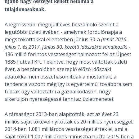
újabb nagy összeget kellett betolnia a
tulajdonosoknak.
A legfrissebb, megújult éves beszámoló szerint a
legutóbbi üzleti évében - amelynek fordulónapja a
megszokottakkal ellentétben június 30-a
(tehát 2016.
július 1. és 2017. június 30. közötti időszakra vonatkozik)
-
186 millió forintos veszteséget halmozott fel az Újpest
1885 Futball Kft. Tekintve, hogy most váltottak üzleti
évet, a beszámolóban szereplő előző időszaki
adatokkal nem összehasonlítóak a mostaniak, a
tendencia viszont még így is egyértelmű: továbbra sem
tudtak úgy változtatni a gazdálkodáson, hogy
sikerüljön nyereségessé tenni az üzletmenetet.
A társaságot 2013-ban alapították, azt az évet 23
milliós saját tőkével nyitották és 20 milliós nyereséggel.
2014-ben 1,081 milliárdos veszteséget értek el, ami a
saját tőkét 1,007 milliárdos mínuszba húzta. 2015-ben a