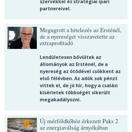
szervekkel és stratégiai ipari
partnereivel.
Megugrott a hitelezés az Ersténél,
de a nyereséget visszavetette az
extraprofitadó
Lendületesen bővültek az
állományok az Ersténél, de a
nyereség az ötödével csökkent az
első félévben. Az adók sok pénzt
vittek el, de jó hír, hogy a csalási
kísérletek többségét sikerült
megakadályozni.
Új mérföldkőhöz érkezett Paks 2
az energiaválság árnyékában