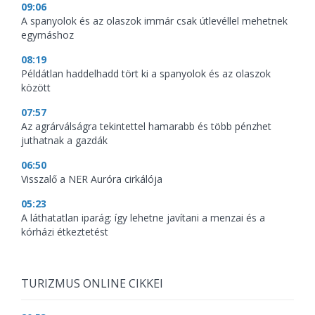
09:06
A spanyolok és az olaszok immár csak útlevéllel mehetnek
egymáshoz
08:19
Példátlan haddelhadd tört ki a spanyolok és az olaszok
között
07:57
Az agrárválságra tekintettel hamarabb és több pénzhet
juthatnak a gazdák
06:50
Visszalő a NER Auróra cirkálója
05:23
A láthatatlan iparág: így lehetne javítani a menzai és a
kórházi étkeztetést
TURIZMUS ONLINE CIKKEI