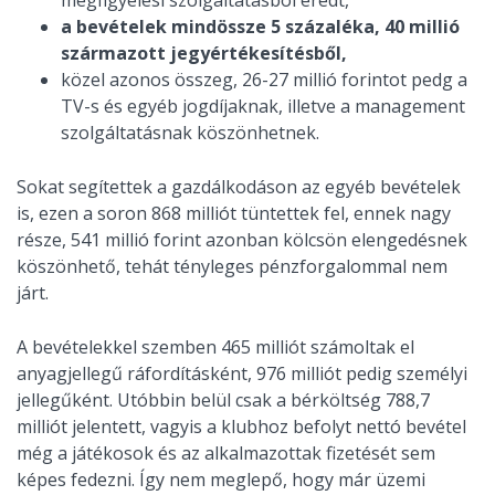
a bevételek mindössze 5 százaléka, 40 millió
származott jegyértékesítésből,
közel azonos összeg, 26-27 millió forintot pedg a
TV-s és egyéb jogdíjaknak, illetve a management
szolgáltatásnak köszönhetnek.
Sokat segítettek a gazdálkodáson az egyéb bevételek
is, ezen a soron 868 milliót tüntettek fel, ennek nagy
része, 541 millió forint azonban kölcsön elengedésnek
köszönhető, tehát tényleges pénzforgalommal nem
járt.
A bevételekkel szemben 465 milliót számoltak el
anyagjellegű ráfordításként, 976 milliót pedig személyi
jellegűként. Utóbbin belül csak a bérköltség 788,7
milliót jelentett, vagyis a klubhoz befolyt nettó bevétel
még a játékosok és az alkalmazottak fizetését sem
képes fedezni. Így nem meglepő, hogy már üzemi