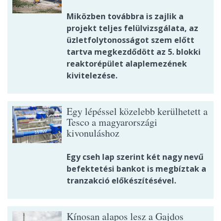
Miközben továbbra is zajlik a
projekt teljes felülvizsgálata, az
üzletfolytonosságot szem előtt
tartva megkezdődött az 5. blokki
reaktorépület alaplemezének
kivitelezése.
Egy lépéssel közelebb kerülhetett a
Tesco a magyarországi
kivonuláshoz
Egy cseh lap szerint két nagy nevű
befektetési bankot is megbíztak a
tranzakció előkészítésével.
Kínosan alapos lesz a Gajdos