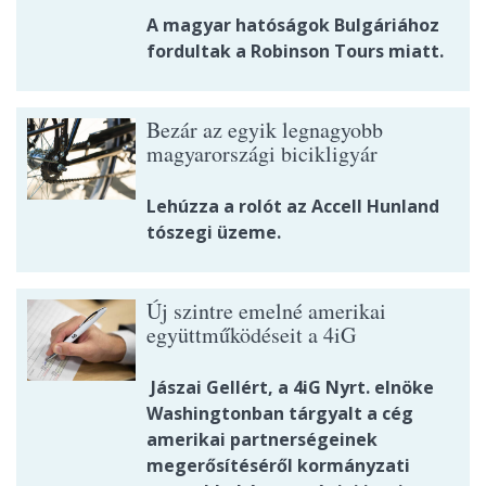
A magyar hatóságok Bulgáriához
fordultak a Robinson Tours miatt.
Bezár az egyik legnagyobb
magyarországi bicikligyár
Lehúzza a rolót az Accell Hunland
tószegi üzeme.
Új szintre emelné amerikai
együttműködéseit a 4iG
Jászai Gellért, a 4iG Nyrt. elnöke
Washingtonban tárgyalt a cég
amerikai partnerségeinek
megerősítéséről kormányzati