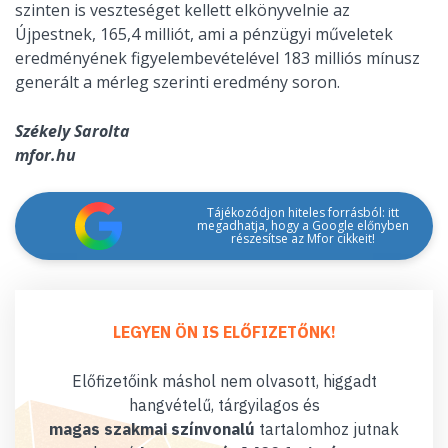
szinten is veszteséget kellett elkönyvelnie az
Újpestnek, 165,4 milliót, ami a pénzügyi műveletek
eredményének figyelembevételével 183 milliós mínusz
generált a mérleg szerinti eredmény soron.
Székely Sarolta
mfor.hu
Tájékozódjon hiteles forrásból: itt
megadhatja, hogy a Google előnyben
részesítse az Mfor cikkeit!
LEGYEN ÖN IS ELŐFIZETŐNK!
Előfizetőink máshol nem olvasott, higgadt
hangvételű, tárgyilagos és
magas szakmai színvonalú
tartalomhoz jutnak