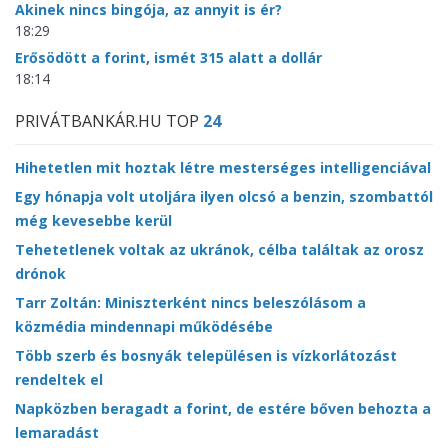
Akinek nincs bingója, az annyit is ér?
18:29
Erősödött a forint, ismét 315 alatt a dollár
18:14
PRIVÁTBANKÁR.HU TOP
24
Hihetetlen mit hoztak létre mesterséges intelligenciával
Egy hónapja volt utoljára ilyen olcsó a benzin, szombattól
még kevesebbe kerül
Tehetetlenek voltak az ukránok, célba találtak az orosz
drónok
Tarr Zoltán: Miniszterként nincs beleszólásom a
közmédia mindennapi működésébe
Több szerb és bosnyák településen is vízkorlátozást
rendeltek el
Napközben beragadt a forint, de estére bőven behozta a
lemaradást