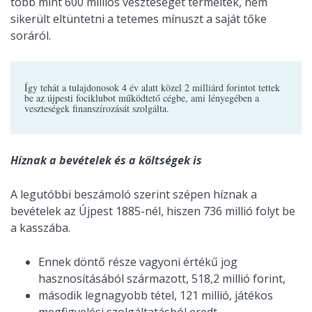
több mint 600 milliós veszteséget termeltek, nem
sikerült eltüntetni a tetemes mínuszt a saját tőke
soráról.
Így tehát a tulajdonosok 4 év alatt közel 2 milliárd forintot tettek
be az újpesti fociklubot működtető cégbe, ami lényegében a
veszteségek finanszírozását szolgálta.
Híznak a bevételek és a költségek is
A legutóbbi beszámoló szerint szépen híznak a
bevételek az Újpest 1885-nél, hiszen 736 millió folyt be
a kasszába.
Ennek döntő része vagyoni értékű jog
hasznosításából származott, 518,2 millió forint,
második legnagyobb tétel, 121 millió, játékos
megfigyelési szolgáltatásból eredt,