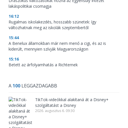
Drasztikus változásokat hozna az Egyensúly Intézet
lakáspolitikai csomagja
16:12
Rugalmas iskolakezdés, hosszabb szünetek: így
változhatnak meg az iskolák szeptembertől
15:44
A Benelux államokban már nem menő a cigi, és az is
kiderült, mennyien szívják Magyarországon
15:16
Betett az árfolyamhatás a Richternek
A
100
LEGGAZDAGABB
TikTok-videókkal alakítaná át a Disney+
szolgáltatást a Disney
2026. augusztus 6. 09:30