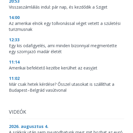
20:53
Visszaszámlálás indul: pár nap, és kezdődik a Sziget
14:00
Az amerikai elnök egy tollvonással véget vetett a születési
turizmusnak
12:33
Egy kis odafigyelés, ami minden bizonnyal megmentette
egy szomjazó madár életét
11:14
Amerikai befektető kezébe kerülhet az easyJet
11:02
Már csak hetek kérdése? Ősszel utasokat is szállíthat a
Budapest–Belgrád vasútvonal
VIDEÓK
2026. augusztus 4.
A sokkok után sem nyugodhatunk meg: mit hozhat az euró