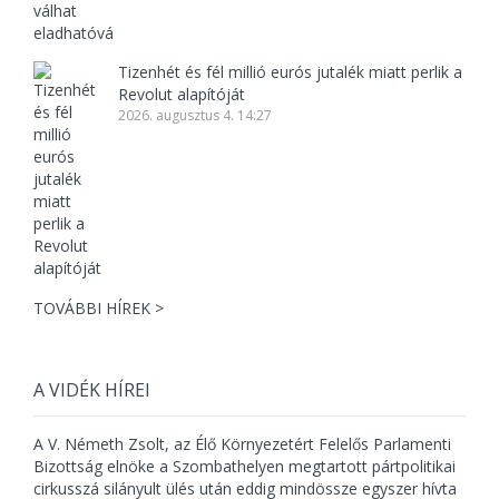
Tizenhét és fél millió eurós jutalék miatt perlik a
Revolut alapítóját
2026. augusztus 4. 14:27
TOVÁBBI HÍREK >
A VIDÉK HÍREI
A V. Németh Zsolt, az Élő Környezetért Felelős Parlamenti
Bizottság elnöke a Szombathelyen megtartott pártpolitikai
cirkusszá silányult ülés után eddig mindössze egyszer hívta