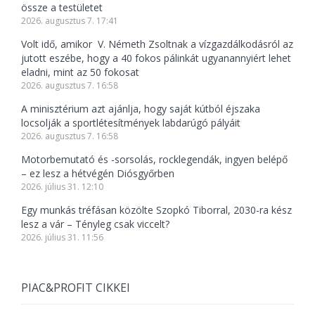
össze a testületet
2026. augusztus 7. 17:41
Volt idő, amikor V. Németh Zsoltnak a vízgazdálkodásról az
jutott eszébe, hogy a 40 fokos pálinkát ugyanannyiért lehet
eladni, mint az 50 fokosat
2026. augusztus 7. 16:58
A minisztérium azt ajánlja, hogy saját kútból éjszaka
locsolják a sportlétesítmények labdarúgó pályáit
2026. augusztus 7. 16:58
Motorbemutató és -sorsolás, rocklegendák, ingyen belépő
– ez lesz a hétvégén Diósgyőrben
2026. július 31. 12:10
Egy munkás tréfásan közölte Szopkó Tiborral, 2030-ra kész
lesz a vár – Tényleg csak viccelt?
2026. július 31. 11:56
PIAC&PROFIT CIKKEI