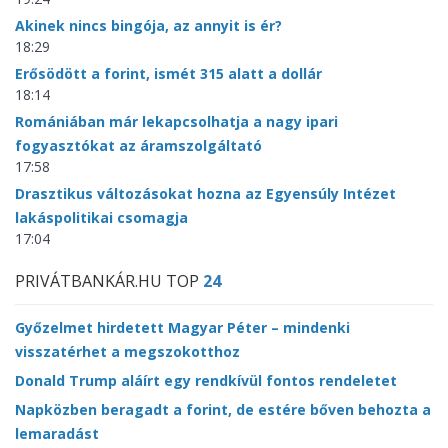
Akinek nincs bingója, az annyit is ér?
18:29
Erősödött a forint, ismét 315 alatt a dollár
18:14
Romániában már lekapcsolhatja a nagy ipari
fogyasztókat az áramszolgáltató
17:58
Drasztikus változásokat hozna az Egyensúly Intézet
lakáspolitikai csomagja
17:04
PRIVÁTBANKÁR.HU TOP
24
Győzelmet hirdetett Magyar Péter – mindenki
visszatérhet a megszokotthoz
Donald Trump aláírt egy rendkívül fontos rendeletet
Napközben beragadt a forint, de estére bőven behozta a
lemaradást