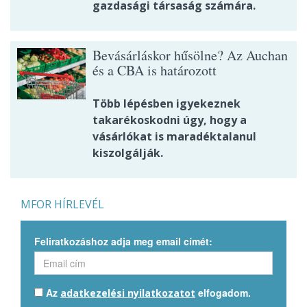
gazdasági társaság számára.
Bevásárláskor hűsölne? Az Auchan
és a CBA is határozott
Több lépésben igyekeznek
takarékoskodni úgy, hogy a
vásárlókat is maradéktalanul
kiszolgálják.
MFOR HÍRLEVÉL
Feliratkozáshoz adja meg email címét:
Az
elfogadom.
adatkezelési nyilatkozatot