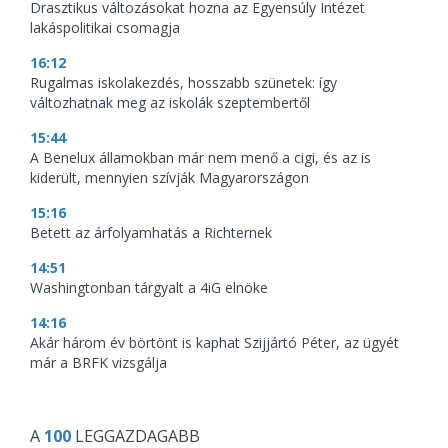
Drasztikus változásokat hozna az Egyensúly Intézet
lakáspolitikai csomagja
16:12
Rugalmas iskolakezdés, hosszabb szünetek: így
változhatnak meg az iskolák szeptembertől
15:44
A Benelux államokban már nem menő a cigi, és az is
kiderült, mennyien szívják Magyarországon
15:16
Betett az árfolyamhatás a Richternek
14:51
Washingtonban tárgyalt a 4iG elnöke
14:16
Akár három év börtönt is kaphat Szijjártó Péter, az ügyét
már a BRFK vizsgálja
A
100
LEGGAZDAGABB