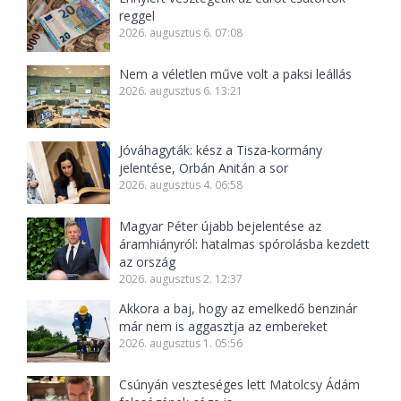
reggel
2026. augusztus 6. 07:08
Nem a véletlen műve volt a paksi leállás
2026. augusztus 6. 13:21
Jóváhagyták: kész a Tisza-kormány
jelentése, Orbán Anitán a sor
2026. augusztus 4. 06:58
Magyar Péter újabb bejelentése az
áramhiányról: hatalmas spórolásba kezdett
az ország
2026. augusztus 2. 12:37
Akkora a baj, hogy az emelkedő benzinár
már nem is aggasztja az embereket
2026. augusztus 1. 05:56
Csúnyán veszteséges lett Matolcsy Ádám