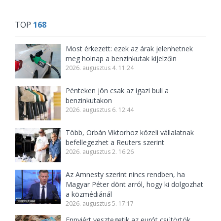
TOP
168
Most érkezett: ezek az árak jelenhetnek
meg holnap a benzinkutak kijelzőin
2026. augusztus 4. 11:24
Pénteken jön csak az igazi buli a
benzinkutakon
2026. augusztus 6. 12:44
Több, Orbán Viktorhoz közeli vállalatnak
befellegezhet a Reuters szerint
2026. augusztus 2. 16:26
Az Amnesty szerint nincs rendben, ha
Magyar Péter dönt arról, hogy ki dolgozhat
a közmédiánál
2026. augusztus 5. 17:17
Ennyiért vesztegetik az eurót csütörtök