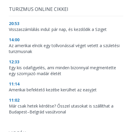
TURIZMUS ONLINE CIKKEI
20:53
Visszaszámlálás indul: pár nap, és kezdődik a Sziget
14:00
Az amerikai elnök egy tollvonással véget vetett a születési
turizmusnak
12:33
Egy kis odafigyelés, ami minden bizonnyal megmentette
egy szomjazó madár életét
11:14
Amerikai befektető kezébe kerülhet az easyJet
11:02
Már csak hetek kérdése? Ősszel utasokat is szállíthat a
Budapest–Belgrád vasútvonal