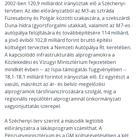
2002-ben 120,9 milliárdot irányoztak elő a Széchenyi-
tervben. Az idei előirányzatból az M3-as sztráda
Füzesabony és Polgár közötti szakaszára, a szekszárdi
Duna-hídra (gyorsforgalmi utakkal), valamint az M7-es
autópálya felújítására és továbbépítésére 114 milliárd,
a jövő éviből 102,8 milliárd forint bruttó építési
költséget terveztek a Nemzeti Autópálya Rt. keretében.
A kapcsolódó infrastrukturális alprogramokra a
Közlekedési és Vízügyi Minisztérium fejezetében
mindkét évben -- az Ispa-támogatás függvényében --
18,1-18,1 milliárd forintot irányoztak elő. Ez egyrészt a
vasúti, másrészt az ár- és belvíz-megelőzési
alprogramok társfinanszírozására szolgál, míg a
regionális repülőtéri alprogramnál önkormányzati
vagyonjuttatás szerepel.
A Széchenyi-terv szerint a második legtöbb
előirányzatra a lakásprogram számíthat. A
Pénzügyminisztérium és a GM költségvetésében a két