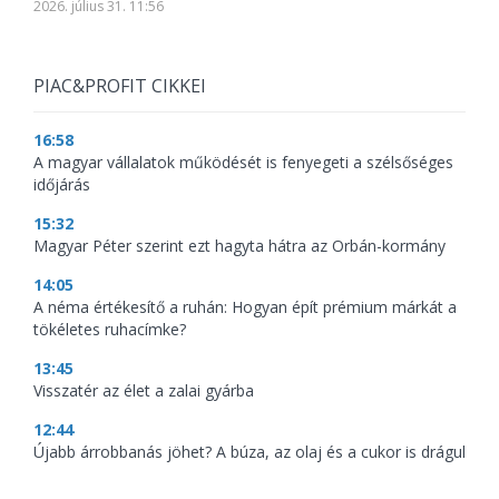
2026. július 31. 11:56
PIAC&PROFIT CIKKEI
16:58
A magyar vállalatok működését is fenyegeti a szélsőséges
időjárás
15:32
Magyar Péter szerint ezt hagyta hátra az Orbán-kormány
14:05
A néma értékesítő a ruhán: Hogyan épít prémium márkát a
tökéletes ruhacímke?
13:45
Visszatér az élet a zalai gyárba
12:44
Újabb árrobbanás jöhet? A búza, az olaj és a cukor is drágul