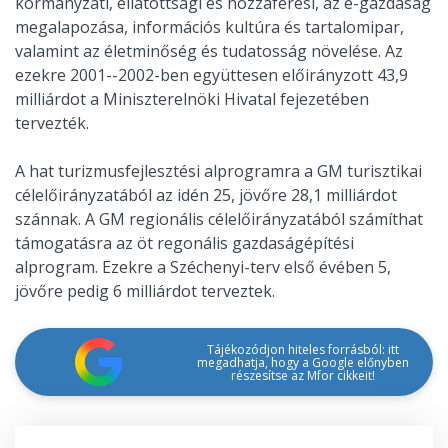
kormányzati, ellátottsági és hozzáférési, az e-gazdaság
megalapozása, információs kultúra és tartalomipar,
valamint az életminőség és tudatosság növelése. Az
ezekre 2001--2002-ben együttesen előirányzott 43,9
milliárdot a Miniszterelnöki Hivatal fejezetében
tervezték.
A hat turizmusfejlesztési alprogramra a GM turisztikai
célelőirányzatából az idén 25, jövőre 28,1 milliárdot
szánnak. A GM regionális célelőirányzatából számíthat
támogatásra az öt regonális gazdaságépítési
alprogram. Ezekre a Széchenyi-terv első évében 5,
jövőre pedig 6 milliárdot terveztek.
Tájékozódjon hiteles forrásból: itt
megadhatja, hogy a Google előnyben
részesítse az Mfor cikkeit!