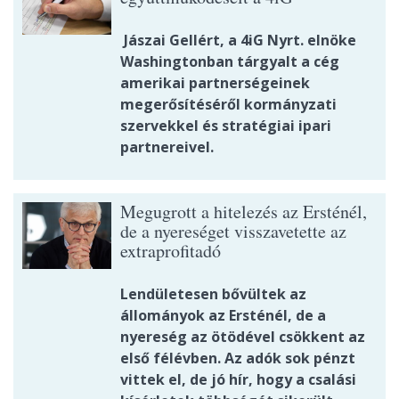
Jászai Gellért, a 4iG Nyrt. elnöke
Washingtonban tárgyalt a cég
amerikai partnerségeinek
megerősítéséről kormányzati
szervekkel és stratégiai ipari
partnereivel.
Megugrott a hitelezés az Ersténél,
de a nyereséget visszavetette az
extraprofitadó
Lendületesen bővültek az
állományok az Ersténél, de a
nyereség az ötödével csökkent az
első félévben. Az adók sok pénzt
vittek el, de jó hír, hogy a csalási