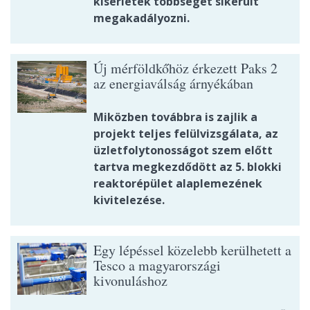
kísérletek többségét sikerült
megakadályozni.
Új mérföldkőhöz érkezett Paks 2
az energiaválság árnyékában
Miközben továbbra is zajlik a
projekt teljes felülvizsgálata, az
üzletfolytonosságot szem előtt
tartva megkezdődött az 5. blokki
reaktorépület alaplemezének
kivitelezése.
Egy lépéssel közelebb kerülhetett a
Tesco a magyarországi
kivonuláshoz