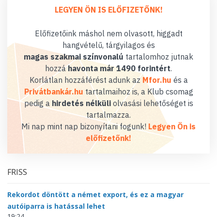
LEGYEN ÖN IS ELŐFIZETŐNK!
Előfizetőink máshol nem olvasott, higgadt
hangvételű, tárgyilagos és
magas szakmai színvonalú
tartalomhoz jutnak
hozzá
havonta már 1490 forintért
.
Korlátlan hozzáférést adunk az
Mfor.hu
és a
Privátbankár.hu
tartalmaihoz is, a Klub csomag
pedig a
hirdetés nélküli
olvasási lehetőséget is
tartalmazza.
Mi nap mint nap bizonyítani fogunk!
Legyen Ön is
előfizetőnk!
FRISS
Rekordot döntött a német export, és ez a magyar
autóiparra is hatással lehet
19:24