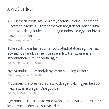
A VIDÉK HÍREI
A V. Németh Zsolt, az Élő Környezetért Felelős Parlamenti
Bizottság elnöke a Szombathelyen megtartott pártpolitikai
cirkusszá silányult ülés után eddig mindössze egyszer hívta
össze a testületet
2026. augusztus 7. 17:41
Túlárazott vásárlás, adományok, átláthatatlanság - bár az
egyházhoz került semennyire sem lett transzparens a
szombathelyi Brenner-villa ügye
2026. augusztus 7. 16:58
Nyelvtanulás 2026: melyik nyelv hozza a legtöbbet?
2026. augusztus 7. 16:58
Motorbemutató és -sorsolás, rocklegendák, ingyen belépő
– ez lesz a hétvégén Diósgyőrben
2026. július 31. 12:10
Egy munkás tréfásan közölte Szopkó Tiborral, 2030-ra kész
lesz a vár – Tényleg csak viccelt?