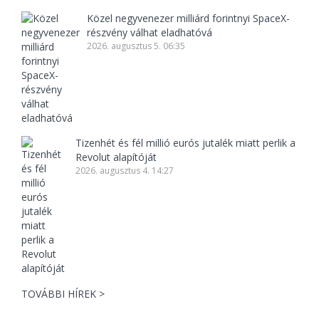
Közel negyvenezer milliárd forintnyi SpaceX-
részvény válhat eladhatóvá
2026. augusztus 5. 06:35
Tizenhét és fél millió eurós jutalék miatt perlik a
Revolut alapítóját
2026. augusztus 4. 14:27
TOVÁBBI HÍREK >