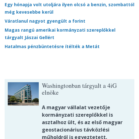
Egy hónapja volt utoljára ilyen olcsó a benzin, szombattól
még kevesebbe kerül
Váratlanul nagyot gyengült a forint
Magas rangú amerikai kormányzati szereplőkkel
tárgyalt Jászai Gellért
Hatalmas pénzbüntetésre ítélték a Metát
Washingtonban tárgyalt a 4iG
elnöke
A magyar vállalat vezetője
kormányzati szereplőkkel is
asztalhoz ült, és az első magyar
geostacionárius távközlési
műholdról is egyeztetett.