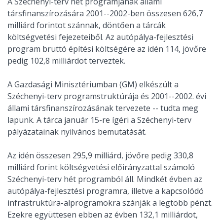
A Széchenyi-terv hét programjának állami
társfinanszírozására 2001--2002-ben összesen 626,7
milliárd forintot szánnak, döntően a tárcák
költségvetési fejezeteiből. Az autópálya-fejlesztési
program bruttó építési költségére az idén 114, jövőre
pedig 102,8 milliárdot terveztek.
A Gazdasági Minisztériumban (GM) elkészült a
Széchenyi-terv programstruktúrája és 2001--2002. évi
állami társfinanszírozásának tervezete -- tudta meg
lapunk. A tárca január 15-re ígéri a Széchenyi-terv
pályázatainak nyilvános bemutatását.
Az idén összesen 295,9 milliárd, jövőre pedig 330,8
milliárd forint költségvetési előirányzattal számoló
Széchenyi-terv hét programból áll. Mindkét évben az
autópálya-fejlesztési programra, illetve a kapcsolódó
infrastruktúra-alprogramokra szánják a legtöbb pénzt.
Ezekre együttesen ebben az évben 132,1 milliárdot,