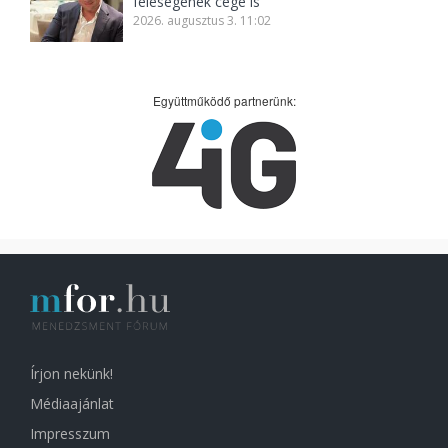
feleségének cége is
2026. augusztus 3. 11:02
Együttműködő partnerünk:
Írjon nekünk!
Médiaajánlat
Impresszum