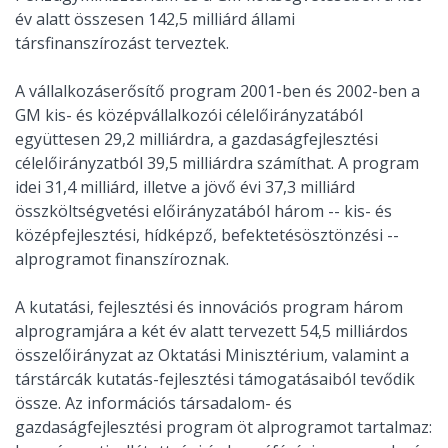
év alatt összesen 142,5 milliárd állami
társfinanszírozást terveztek.
A vállalkozáserősítő program 2001-ben és 2002-ben a
GM kis- és középvállalkozói célelőirányzatából
együttesen 29,2 milliárdra, a gazdaságfejlesztési
célelőirányzatból 39,5 milliárdra számíthat. A program
idei 31,4 milliárd, illetve a jövő évi 37,3 milliárd
összköltségvetési előirányzatából három -- kis- és
középfejlesztési, hídképző, befektetésösztönzési --
alprogramot finanszíroznak.
A kutatási, fejlesztési és innovációs program három
alprogramjára a két év alatt tervezett 54,5 milliárdos
összelőirányzat az Oktatási Minisztérium, valamint a
társtárcák kutatás-fejlesztési támogatásaiból tevődik
össze. Az információs társadalom- és
gazdaságfejlesztési program öt alprogramot tartalmaz: