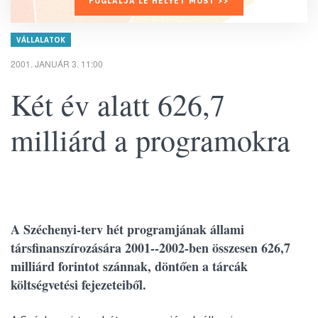
FOGLALJA LE HELYÉT MOST >>
VÁLLALATOK
2001. JANUÁR 3. 11:00
Két év alatt 626,7
milliárd a programokra
A Széchenyi-terv hét programjának állami
társfinanszírozására 2001--2002-ben összesen 626,7
milliárd forintot szánnak, döntően a tárcák
költségvetési fejezeteiből.