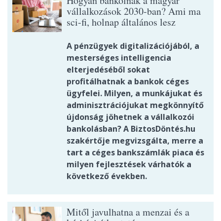
Hogyan bankolnak a magyar
vállalkozások 2030-ban? Ami ma
sci-fi, holnap általános lesz
A pénzügyek digitalizációjából, a
mesterséges intelligencia
elterjedéséből sokat
profitálhatnak a bankok céges
ügyfelei. Milyen, a munkájukat és
adminisztrációjukat megkönnyítő
újdonság jöhetnek a vállalkozói
bankolásban? A BiztosDöntés.hu
szakértője megvizsgálta, merre a
tart a céges bankszámlák piaca és
milyen fejlesztések várhatók a
következő években.
Mitől javulhatna a menzai és a