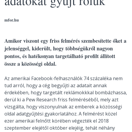
adatokat gyűjt róluk
mfor.hu
Amikor viszont egy friss felmérés szembesítette őket a
jelenséggel, kiderült, hogy többségükről nagyon
pontos, és hatékonyan targetálható profilt állított
össze a közösségi oldal.
Az amerikai Facebook-felhasználók 74 százaléka nem
tud arról, hogy a cég begyűjti az adatait annak
érdekében, hogy targetált reklámokkkal bombázhassa,
derül ki a Pew Research friss felméréséből, mely azt
vizsgálta, hogy viszonyulnak az emberek a közösségi
oldal adatgyűjtési gyakorlatához. A felmérést közel
ezer amerikai felnőtt körében végezték el 2018
szeptember elejétől október elejéig, tehát néhány