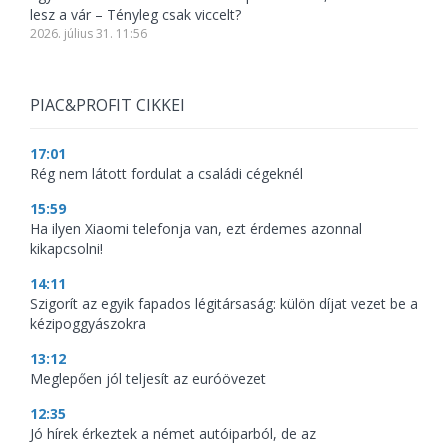
lesz a vár – Tényleg csak viccelt?
2026. július 31. 11:56
PIAC&PROFIT CIKKEI
17:01
Rég nem látott fordulat a családi cégeknél
15:59
Ha ilyen Xiaomi telefonja van, ezt érdemes azonnal
kikapcsolni!
14:11
Szigorít az egyik fapados légitársaság: külön díjat vezet be a
kézipoggyászokra
13:12
Meglepően jól teljesít az euróövezet
12:35
Jó hírek érkeztek a német autóiparból, de az