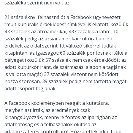
százaléka szerint nem volt az.
21 százaléknyi felhasználót a Facebook úgynevezett
"multikulturális érdeklődés" címkével is ellátott: közülük
43 százalék az afroamerikai, 43 százalék a latin-, 10
százalék pedig az ázsiai-amerikai kultúrában lett
érdekelt az oldal szerint. Itt változó sikerrel tudták
kitapintani az igazságot: 60 százalék pontosnak ítélte a
bélyeget (közülük 57 százalék nem csak érdeklődött az
adott kultúrkör iránt, de származási alapon a tagjának
is vallotta magát) 37 százalék viszont nem kötődött
hozzá szorosan, 39 százalék pedig nem tartotta magát
adott csoport tagjának.
A Facebook közleményben reagált a kutatásra,
melyben azt írták, az eredmények csak
kihangsúlyozzák, mennyre fontos az iparágban az
átláthatóság és a felhasználók okítása az
adathozzáférés kontrolljáról. Hozzátették, idén több