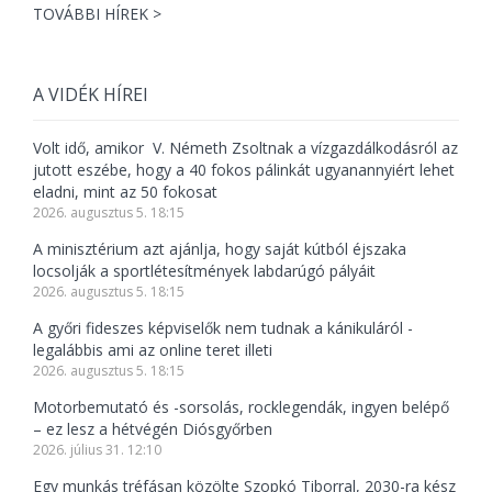
TOVÁBBI HÍREK >
A VIDÉK HÍREI
Volt idő, amikor V. Németh Zsoltnak a vízgazdálkodásról az
jutott eszébe, hogy a 40 fokos pálinkát ugyanannyiért lehet
eladni, mint az 50 fokosat
2026. augusztus 5. 18:15
A minisztérium azt ajánlja, hogy saját kútból éjszaka
locsolják a sportlétesítmények labdarúgó pályáit
2026. augusztus 5. 18:15
A győri fideszes képviselők nem tudnak a kánikuláról -
legalábbis ami az online teret illeti
2026. augusztus 5. 18:15
Motorbemutató és -sorsolás, rocklegendák, ingyen belépő
– ez lesz a hétvégén Diósgyőrben
2026. július 31. 12:10
Egy munkás tréfásan közölte Szopkó Tiborral, 2030-ra kész