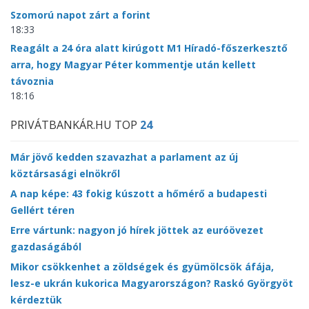
Szomorú napot zárt a forint
18:33
Reagált a 24 óra alatt kirúgott M1 Híradó-főszerkesztő
arra, hogy Magyar Péter kommentje után kellett
távoznia
18:16
PRIVÁTBANKÁR.HU TOP
24
Már jövő kedden szavazhat a parlament az új
köztársasági elnökről
A nap képe: 43 fokig kúszott a hőmérő a budapesti
Gellért téren
Erre vártunk: nagyon jó hírek jöttek az euróövezet
gazdaságából
Mikor csökkenhet a zöldségek és gyümölcsök áfája,
lesz-e ukrán kukorica Magyarországon? Raskó Györgyöt
kérdeztük