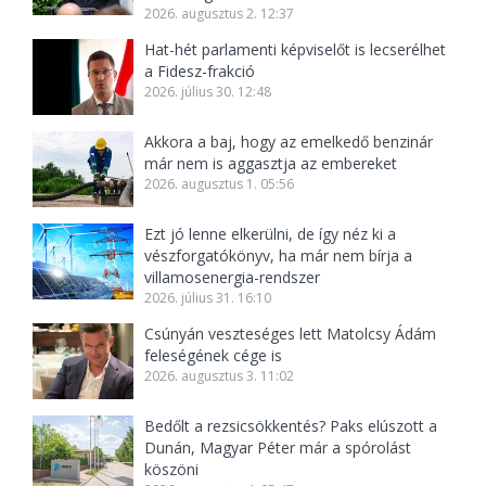
2026. augusztus 2. 12:37
Hat-hét parlamenti képviselőt is lecserélhet
a Fidesz-frakció
2026. július 30. 12:48
Akkora a baj, hogy az emelkedő benzinár
már nem is aggasztja az embereket
2026. augusztus 1. 05:56
Ezt jó lenne elkerülni, de így néz ki a
vészforgatókönyv, ha már nem bírja a
villamosenergia-rendszer
2026. július 31. 16:10
Csúnyán veszteséges lett Matolcsy Ádám
feleségének cége is
2026. augusztus 3. 11:02
Bedőlt a rezsicsökkentés? Paks elúszott a
Dunán, Magyar Péter már a spórolást
köszöni