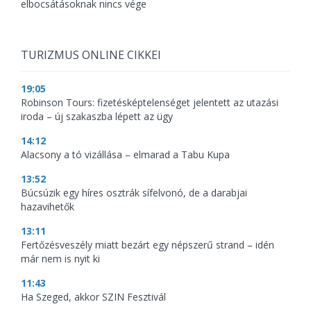
elbocsátásoknak nincs vége
TURIZMUS ONLINE CIKKEI
19:05
Robinson Tours: fizetésképtelenséget jelentett az utazási
iroda – új szakaszba lépett az ügy
14:12
Alacsony a tó vizállása – elmarad a Tabu Kupa
13:52
Búcsúzik egy híres osztrák sífelvonó, de a darabjai
hazavihetők
13:11
Fertőzésveszély miatt bezárt egy népszerű strand – idén
már nem is nyit ki
11:43
Ha Szeged, akkor SZIN Fesztivál