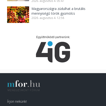
2026. augusztus 4. 05:47
Magyarországra zúdulhat a brutális
mennyiségű török gyümölcs
2026. augusztus 4. 12:58
Együttműködő partnerünk:
Írjon nekünk!