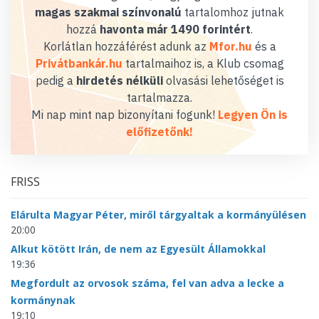
magas szakmai színvonalú
tartalomhoz jutnak
hozzá
havonta már 1490 forintért
.
Korlátlan hozzáférést adunk az
Mfor.hu
és a
Privátbankár.hu
tartalmaihoz is, a Klub csomag
pedig a
hirdetés nélküli
olvasási lehetőséget is
tartalmazza.
Mi nap mint nap bizonyítani fogunk!
Legyen Ön is
előfizetőnk!
FRISS
Elárulta Magyar Péter, miről tárgyaltak a kormányülésen
20:00
Alkut kötött Irán, de nem az Egyesült Államokkal
19:36
Megfordult az orvosok száma, fel van adva a lecke a
kormánynak
19:10