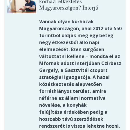
kórházi étkeztetés
Magyarországon? Interjú
Vannak olyan kórházak
Magyarországon, ahol 2012 óta 550
forintból oldják meg egy beteg
négy étkezésből álló napi
élelmezését. Ezen sürgősen
változtatni kellene – mondta el az
Mfornak adott interjúban Czirbesz
Gergely, a Gasztvitál csoport
stratégiai igazgatója. A hazai
közétkeztetés alapvetően
forráshiányos terület, amire
ráférne az állami normatíva
növelése, a konyhák
felújítása érdekében pedig a
hosszabb távú szerződések
rendszerét is vissza lehetne hozni.