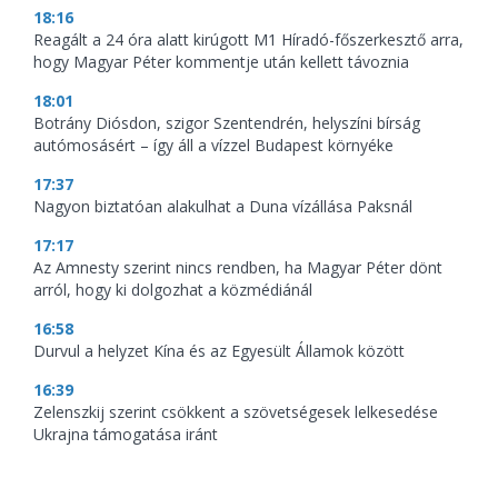
18:16
Reagált a 24 óra alatt kirúgott M1 Híradó-főszerkesztő arra,
hogy Magyar Péter kommentje után kellett távoznia
18:01
Botrány Diósdon, szigor Szentendrén, helyszíni bírság
autómosásért – így áll a vízzel Budapest környéke
17:37
Nagyon biztatóan alakulhat a Duna vízállása Paksnál
17:17
Az Amnesty szerint nincs rendben, ha Magyar Péter dönt
arról, hogy ki dolgozhat a közmédiánál
16:58
Durvul a helyzet Kína és az Egyesült Államok között
16:39
Zelenszkij szerint csökkent a szövetségesek lelkesedése
Ukrajna támogatása iránt