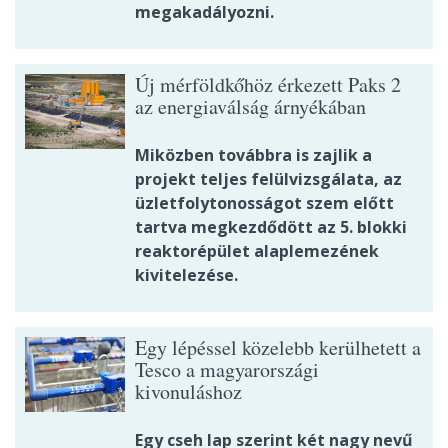
megakadályozni.
Új mérföldkőhöz érkezett Paks 2
az energiaválság árnyékában
Miközben továbbra is zajlik a
projekt teljes felülvizsgálata, az
üzletfolytonosságot szem előtt
tartva megkezdődött az 5. blokki
reaktorépület alaplemezének
kivitelezése.
Egy lépéssel közelebb kerülhetett a
Tesco a magyarországi
kivonuláshoz
Egy cseh lap szerint két nagy nevű