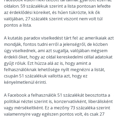
oldalon. 59 százalékuk szerint a lista pontosan lefedte
az érdeklődési köreiket, és hűen tükrözte, kik ők
valójában, 27 százalék szerint viszont nem volt túl
pontos a lista.
A kutatás paradox viselkedést tárt fel: az amerikaiak azt
mondják, fontos tudni erről a jelenségről, de közben
úgy viselkednek, ami azt sugallja, valójában mégsem
érdekli őket, hogy az oldal kereskedelmi céllal adatokat
gyűjt róluk. Ezt húzza alá az is, hogy amint a
felhasználóknak lehetősége nyílt megnézni a listát,
csupán 51 százalékuk vallotta azt, hogy ez
kényelmetlenül érinti.
A Facebook a felhasználók 51 százalékát beosztotta a
politikai néztei szerint is, konzervatívként, liberálisként
vagy mérsékeltként. Ez a mezőny 73 százaléka szerint
valamennyire vagy egészen pontos volt, és csak 27