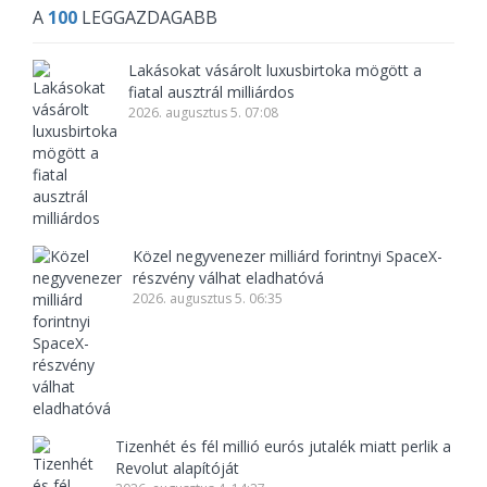
A
100
LEGGAZDAGABB
Lakásokat vásárolt luxusbirtoka mögött a
fiatal ausztrál milliárdos
2026. augusztus 5. 07:08
Közel negyvenezer milliárd forintnyi SpaceX-
részvény válhat eladhatóvá
2026. augusztus 5. 06:35
Tizenhét és fél millió eurós jutalék miatt perlik a
Revolut alapítóját