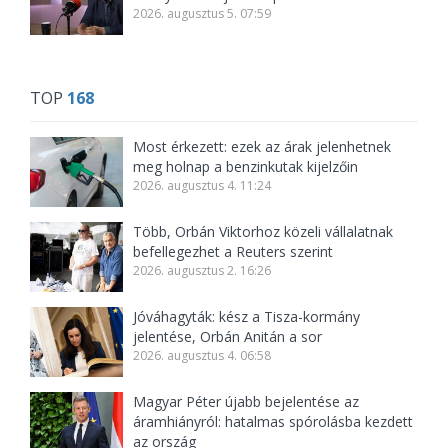
2026. augusztus 5. 07:59
TOP
168
Most érkezett: ezek az árak jelenhetnek
meg holnap a benzinkutak kijelzőin
2026. augusztus 4. 11:24
Több, Orbán Viktorhoz közeli vállalatnak
befellegezhet a Reuters szerint
2026. augusztus 2. 16:26
Jóváhagyták: kész a Tisza-kormány
jelentése, Orbán Anitán a sor
2026. augusztus 4. 06:58
Magyar Péter újabb bejelentése az
áramhiányról: hatalmas spórolásba kezdett
az ország