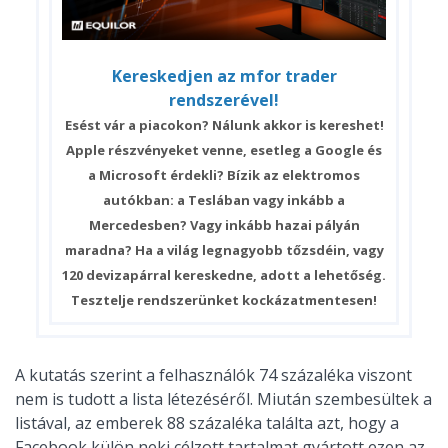
Kereskedjen az mfor trader
rendszerével!
Esést vár a piacokon? Nálunk akkor is kereshet!
Apple részvényeket venne, esetleg a Google és
a Microsoft érdekli? Bízik az elektromos
autókban: a Teslában vagy inkább a
Mercedesben? Vagy inkább hazai pályán
maradna? Ha a világ legnagyobb tőzsdéin, vagy
120 devizapárral kereskedne, adott a lehetőség.
Tesztelje rendszerünket kockázatmentesen!
A kutatás szerint a felhasználók 74 százaléka viszont
nem is tudott a lista létezéséről. Miután szembesültek a
listával, az emberek 88 százaléka találta azt, hogy a
Facebook külön neki célzott tartalmat gyártott ezen az