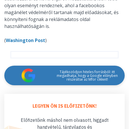
olyan eseményt rendeznek, ahol a facebookos
magánélet védelméről tartanak majd előadásokat, és
könnyíteni fognak a reklámadatos oldal
használhatóságán is.
(
Washington Post
)
Tájékozódjon hiteles forrásból: itt
megadhatja, hogy a Google előnyben
részesítse az Mfor cikkeit!
LEGYEN ÖN IS ELŐFIZETŐNK!
Előfizetőink máshol nem olvasott, higgadt
hangvételű, tárgyilagos és