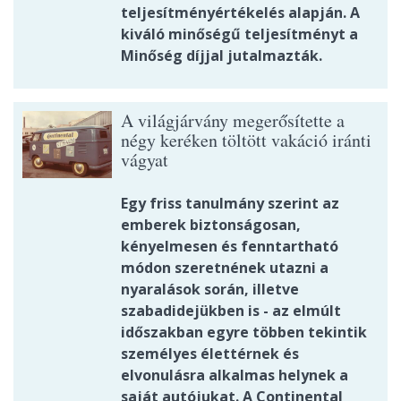
teljesítményértékelés alapján. A
kiváló minőségű teljesítményt a
Minőség díjjal jutalmazták.
A világjárvány megerősítette a
négy keréken töltött vakáció iránti
vágyat
Egy friss tanulmány szerint az
emberek biztonságosan,
kényelmesen és fenntartható
módon szeretnének utazni a
nyaralások során, illetve
szabadidejükben is - az elmúlt
időszakban egyre többen tekintik
személyes élettérnek és
elvonulásra alkalmas helynek a
saját autójukat. A Continental