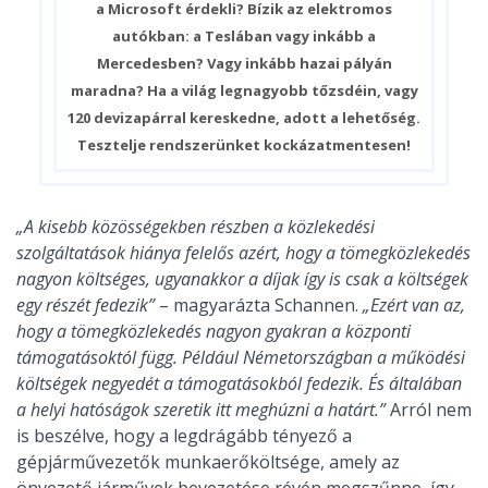
a Microsoft érdekli? Bízik az elektromos
autókban: a Teslában vagy inkább a
Mercedesben? Vagy inkább hazai pályán
maradna? Ha a világ legnagyobb tőzsdéin, vagy
120 devizapárral kereskedne, adott a lehetőség.
Tesztelje rendszerünket kockázatmentesen!
„A kisebb közösségekben részben a közlekedési
szolgáltatások hiánya felelős azért, hogy a tömegközlekedés
nagyon költséges, ugyanakkor a díjak így is csak a költségek
egy részét fedezik”
– magyarázta Schannen.
„Ezért van az,
hogy a tömegközlekedés nagyon gyakran a központi
támogatásoktól függ. Például Németországban a működési
költségek negyedét a támogatásokból fedezik. És általában
a helyi hatóságok szeretik itt meghúzni a határt.”
Arról nem
is beszélve, hogy
a legdrágább tényező a
gépjárművezetők munkaerőköltsége, amely az