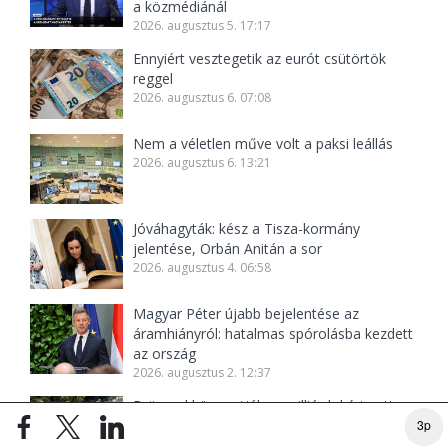
a közmédiánál
2026. augusztus 5. 17:17
Ennyiért vesztegetik az eurót csütörtök
reggel
2026. augusztus 6. 07:08
Nem a véletlen műve volt a paksi leállás
2026. augusztus 6. 13:21
Jóváhagyták: kész a Tisza-kormány
jelentése, Orbán Anitán a sor
2026. augusztus 4. 06:58
Magyar Péter újabb bejelentése az
áramhiányról: hatalmas spórolásba kezdett
az ország
2026. augusztus 2. 12:37
Brüsszel központjában milliárdokért vett
volna ingatlant az Orbán-kormány
3p
2026. augusztus 7. 07:26