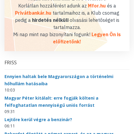
Korlátlan hozzáférést adunk az
Mfor.hu
és a
Privátbankár.hu
tartalmaihoz is, a Klub csomag
pedig a
hirdetés nélküli
olvasási lehetőséget is
tartalmazza.
Mi nap mint nap bizonyítani fogunk!
Legyen Ön is
előfizetőnk!
FRISS
Ennyien haltak bele Magyarországon a történelmi
hőhullám hatásaiba
10:03
Magyar Péter kitálalt: erre fogják költeni a
felfoghatatlan mennyiségű uniós forrást
09:31
Lejtőre kerül végre a benzinár?
06:11
Rekordot döntött a német export, és ez a magyar