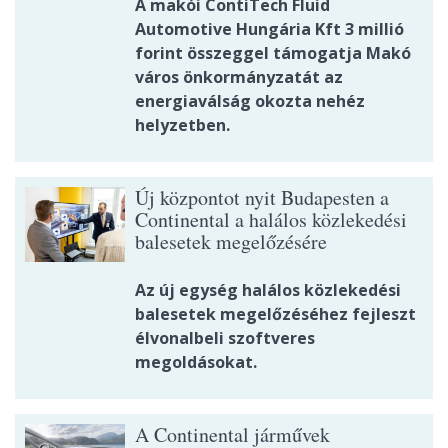
A makói ContiTech Fluid
Automotive Hungária Kft 3 millió
forint összeggel támogatja Makó
város önkormányzatát az
energiaválság okozta nehéz
helyzetben.
Új központot nyit Budapesten a
Continental a halálos közlekedési
balesetek megelőzésére
Az új egység halálos közlekedési
balesetek megelőzéséhez fejleszt
élvonalbeli szoftveres
megoldásokat.
A Continental járművek