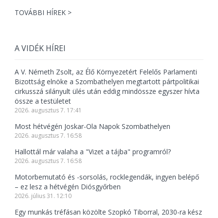
TOVÁBBI HÍREK >
A VIDÉK HÍREI
A V. Németh Zsolt, az Élő Környezetért Felelős Parlamenti
Bizottság elnöke a Szombathelyen megtartott pártpolitikai
cirkusszá silányult ülés után eddig mindössze egyszer hívta
össze a testületet
2026. augusztus 7. 17:41
Most hétvégén Joskar-Ola Napok Szombathelyen
2026. augusztus 7. 16:58
Hallottál már valaha a "Vizet a tájba" programról?
2026. augusztus 7. 16:58
Motorbemutató és -sorsolás, rocklegendák, ingyen belépő
– ez lesz a hétvégén Diósgyőrben
2026. július 31. 12:10
Egy munkás tréfásan közölte Szopkó Tiborral, 2030-ra kész