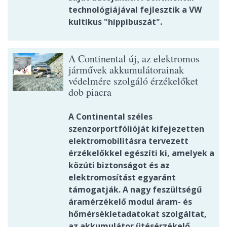
technológiájával fejlesztik a VW
kultikus "hippibuszát".
A Continental új, az elektromos
járművek akkumulátorainak
védelmére szolgáló érzékelőket
dob piacra
A Continental széles
szenzorportfólióját kifejezetten
elektromobilitásra tervezett
érzékelőkkel egészíti ki, amelyek a
közúti biztonságot és az
elektromosítást egyaránt
támogatják. A nagy feszültségű
áramérzékelő modul áram- és
hőmérsékletadatokat szolgáltat,
az akkumulátor ütésérzékelő