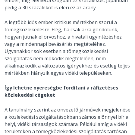
ember, míg Németországban 22 százalékos, Japánban
pedig a 30 százalékot is eléri ez az arány.
A legtöbb idős ember kritikus mértékben szorul a
tömegközlekedésre. Elég, ha csak arra gondolunk,
hogyan jutnak el orvoshoz, a hivatali ügyintézéshez
vagy a mindennapi bevásárlás megtételéhez.
Ugyanakkor sok esetben a tömegközlekedési
szolgáltatás nem működik megfelelően, nem
alkalmazkodik a változatos igényekhez és esetleg teljes
mértékben hiányzik egyes vidéki településeken.
Így lehetne nyereségbe fordítani a ráfizetéses
közlekedési cégeket
A tanulmány szerint az önvezető járművek megjelenése
a közlekedési szolgáltatásokban számos előnnyel bír a
helyi, vidéki társaságok számára. Például amíg a vidéki
területeken a tömegközlekedési szolgáltatás tartósan