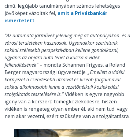
című, legújabb tanulmányában számos lehetséges
jövőképet vázoltak fel,
amit a Privátbankár
ismertetett
.
"Az automata járművek jelenleg még az autópályákon és a
városi területeken hasznosak. Ugyanakkor szerintünk
sokkal szélesebb perspektívában kellene gondolkozni,
ugyanis az önjáró autó lehet a kulcsa a vidék
fellendítésének”
– mondta Schannen Frigyes, a Roland
Berger magyarországi ügyvezetője.
„Emellett a vidéki
környezet a csendesebb utcáival és kisebb forgalmával
sokkal alkalmasabb lenne a vezetőnélküli közlekedési
szolgáltatás tesztelésére is.”
Vidéken is egyre nagyobb
igény van a korszerű tömegközlekedésre, hiszen
vidéken is rengeteg olyan ember él, aki nem tud, vagy
nem akar vezetni, ezért szüksége van a szolgáltatásra.