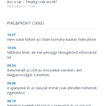
lesz a vár – Tényleg csak viccelt?
2026. július 31. 11:56
PIAC&PROFIT CIKKEI
10:37
Nem sokat költött az Orbán-kormány kutatás-fejlesztésre
10:04
Millárdos lehet, aki Irán pénzügyi támogatóiról információt
ad
09:30
Bekeményít az USA az oroszokkal szemben, ami
Magyarországot is érintheti
09:06
A spanyolok és az olaszok immár csak útlevéllel mehetnek
egymáshoz
08:19
Példátlan haddelhadd tört ki a spanyolok és az olaszok