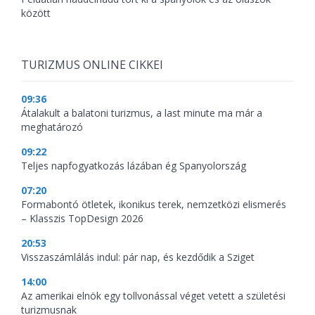
között
TURIZMUS ONLINE CIKKEI
09:36
Átalakult a balatoni turizmus, a last minute ma már a
meghatározó
09:22
Teljes napfogyatkozás lázában ég Spanyolország
07:20
Formabontó ötletek, ikonikus terek, nemzetközi elismerés
– Klasszis TopDesign 2026
20:53
Visszaszámlálás indul: pár nap, és kezdődik a Sziget
14:00
Az amerikai elnök egy tollvonással véget vetett a születési
turizmusnak