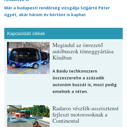
Már a budapesti rendőrség vizsgálja Szijjártó Péter
ügyét, akár három év börtönt is kaphat
Kapcsolódó cikkek
Megindul az önvezető
autóbuszok tömeggyártása
Kínában
A Baidu techkonszern
összeszerelte a századik
autonóm buszát is, most pedig
emelnek a téten.
Radaros vészfék-asszisztenst
fejleszt motorosoknak a
Continental