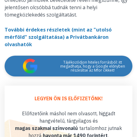
önvezető járművek bevezetése révén megszűnne, így
jelentősen olcsóbbá tudnák tenni a helyi
tömegközlekedés szolgáltatást.
További érdekes részletek (mint az "utolsó
mérföld" szolgáltatása) a Privátbankáron
olvashatók
Tájékozódjon hiteles forrásból: itt
megadhatja, hogy a Google előnyben
részesítse az Mfor cikkeit!
LEGYEN ÖN IS ELŐFIZETŐNK!
Előfizetőink máshol nem olvasott, higgadt
hangvételű, tárgyilagos és
magas szakmai színvonalú
tartalomhoz jutnak
hozzá
havonta már 1490 forintért
.