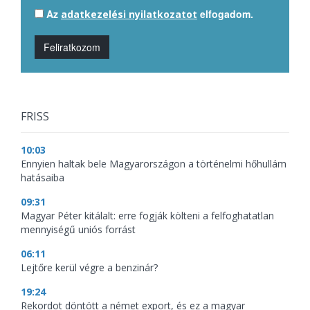
Az
elfogadom.
adatkezelési nyilatkozatot
Feliratkozom
FRISS
10:03
Ennyien haltak bele Magyarországon a történelmi hőhullám
hatásaiba
09:31
Magyar Péter kitálalt: erre fogják költeni a felfoghatatlan
mennyiségű uniós forrást
06:11
Lejtőre kerül végre a benzinár?
19:24
Rekordot döntött a német export, és ez a magyar