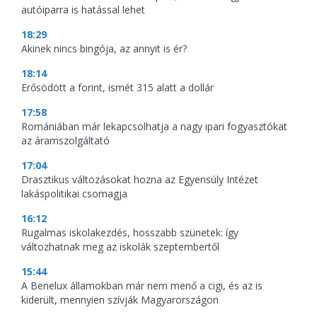
autóiparra is hatással lehet
18:29
Akinek nincs bingója, az annyit is ér?
18:14
Erősödött a forint, ismét 315 alatt a dollár
17:58
Romániában már lekapcsolhatja a nagy ipari fogyasztókat
az áramszolgáltató
17:04
Drasztikus változásokat hozna az Egyensúly Intézet
lakáspolitikai csomagja
16:12
Rugalmas iskolakezdés, hosszabb szünetek: így
változhatnak meg az iskolák szeptembertől
15:44
A Benelux államokban már nem menő a cigi, és az is
kiderült, mennyien szívják Magyarországon