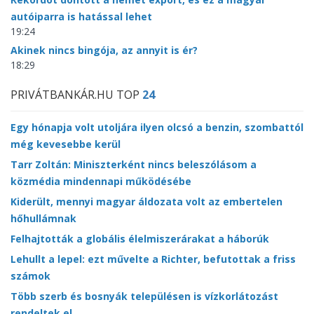
autóiparra is hatással lehet
19:24
Akinek nincs bingója, az annyit is ér?
18:29
PRIVÁTBANKÁR.HU TOP
24
Egy hónapja volt utoljára ilyen olcsó a benzin, szombattól
még kevesebbe kerül
Tarr Zoltán: Miniszterként nincs beleszólásom a
közmédia mindennapi működésébe
Kiderült, mennyi magyar áldozata volt az embertelen
hőhullámnak
Felhajtották a globális élelmiszerárakat a háborúk
Lehullt a lepel: ezt művelte a Richter, befutottak a friss
számok
Több szerb és bosnyák településen is vízkorlátozást
rendeltek el