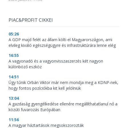
PIAC&PROFIT CIKKEI
05:26
A GDP majd felét az állam költi el Magyarországon, ami
elvileg kiváló egészségügyre és infrastruktúrára lenne elég
16:55
A vagyonadó és a vagyonvisszaszerzés két nagyon
különböző eszköz
14:51
Úgy tűnik Orbán Viktor már nem mondja meg a KDNP-nek,
hogy fontos pozíciókba kit kell jelölniük
13:04
A gazdaság gyengélkedése ellenére megállíthatatlanul nő a
közúti fuvarozás Európában
11:56
A magyar háztartások megsokszorozták