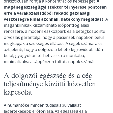
drasztikusan rontja a koncentrációs képességet.
A
magánegészségügyi szektor térnyerése pontosan
erre a várakozási időből fakadó gazdasági
veszteségre kínál azonnali, hatékony megoldást.
A
magánklinikák kiszámítható időpontfoglalási
rendszere, a modern eszközpark és a betegközpontú
orvoslás garantálja, hogy a páciensek napokon belül
megkapják a szükséges ellátást. A cégek számára ez
azt jelenti, hogy a dolgozó a lehető legrövidebb időn
belül, gyógyultan térhet vissza a munkába,
minimalizálva a táppénzen töltött napok számát.
A dolgozói egészség és a cég
teljesítménye közötti közvetlen
kapcsolat
A humántőke minden tudásalapú vállalat
legértékesebb erőforrása. Az egészség és a