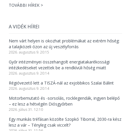
TOVÁBBI HÍREK >
A VIDÉK HÍREI
Nem várt helyen is okozhat problémákat az extrém hőség:
a talajközeli ózon az új veszélyforrás
2026. augusztus 9. 20:15
Győr intézményei összehangolt energiatakarékossági
intézkedéseket vezettek be a rendkívüli hőség miatt
2026. augusztus 9. 20:14
Régióvezető lett a TISZÁ-nál az exjobbikos Szalai Bálint
2026. augusztus 9. 20:14
Motorbemutató és -sorsolás, rocklegendák, ingyen belépő
– ez lesz a hétvégén Diósgyőrben
2026. július 31. 12:10
Egy munkás tréfásan közölte Szopkó Tiborral, 2030-ra kész
lesz a vár – Tényleg csak viccelt?
2026. július 31. 11:56