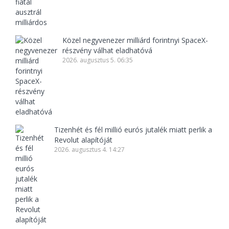
Közel negyvenezer milliárd forintnyi SpaceX-
részvény válhat eladhatóvá
2026. augusztus 5. 06:35
Tizenhét és fél millió eurós jutalék miatt perlik a
Revolut alapítóját
2026. augusztus 4. 14:27