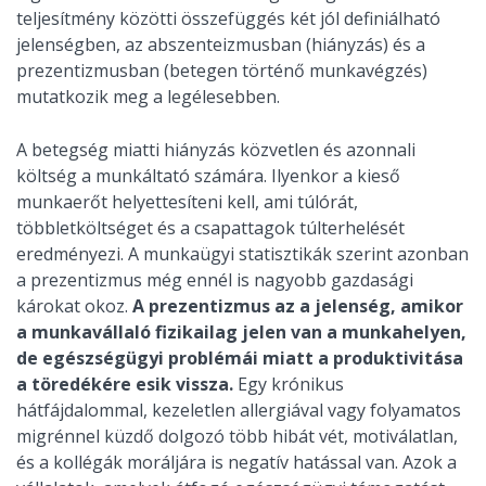
teljesítmény közötti összefüggés két jól definiálható
jelenségben, az abszenteizmusban (hiányzás) és a
prezentizmusban (betegen történő munkavégzés)
mutatkozik meg a legélesebben.
A betegség miatti hiányzás közvetlen és azonnali
költség a munkáltató számára. Ilyenkor a kieső
munkaerőt helyettesíteni kell, ami túlórát,
többletköltséget és a csapattagok túlterhelését
eredményezi. A munkaügyi statisztikák szerint azonban
a prezentizmus még ennél is nagyobb gazdasági
károkat okoz.
A prezentizmus az a jelenség, amikor
a munkavállaló fizikailag jelen van a munkahelyen,
de egészségügyi problémái miatt a produktivitása
a töredékére esik vissza.
Egy krónikus
hátfájdalommal, kezeletlen allergiával vagy folyamatos
migrénnel küzdő dolgozó több hibát vét, motiválatlan,
és a kollégák moráljára is negatív hatással van. Azok a