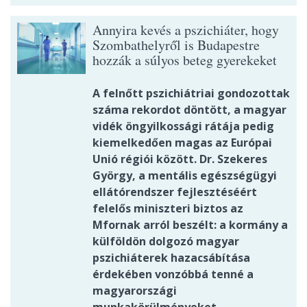
Annyira kevés a pszichiáter, hogy
Szombathelyről is Budapestre
hozzák a súlyos beteg gyerekeket
A felnőtt pszichiátriai gondozottak
száma rekordot döntött, a magyar
vidék öngyilkossági rátája pedig
kiemelkedően magas az Európai
Unió régiói között. Dr. Szekeres
György, a mentális egészségügyi
ellátórendszer fejlesztéséért
felelős miniszteri biztos az
Mfornak arról beszélt: a kormány a
külföldön dolgozó magyar
pszichiáterek hazacsábítása
érdekében vonzóbbá tenné a
magyarországi
munkakörülményeket.