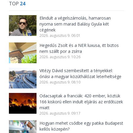
TOP
24
Elindult a végelszámolás, hamarosan
nyoma sem marad Balásy Gyula két
cégének
2026. augusztus 9. 06:01
Hegedűs Zsolt és a NER luxusa, itt biztos
nem szállt por a zsírra
2026. augusztus 9. 10:26
Vitézy Dávid szembesített a tényekkel:
óriási a magyar közúthálózat leterheltsége
2026. augusztus 9. 08:10
Odacsaptak a franciák: 420 ember, köztük
166 kiskorú ellen indult eljárás az erdőtüzek
miatt
2026. augusztus 9. 09:17
Hogyan mehet csődbe egy patika Budapest
kellős közepén?