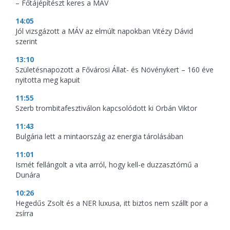
– Főtájépítészt keres a MÁV
14:05
Jól vizsgázott a MÁV az elmúlt napokban Vitézy Dávid
szerint
13:10
Születésnapozott a Fővárosi Állat- és Növénykert – 160 éve
nyitotta meg kapuit
11:55
Szerb trombitafesztiválon kapcsolódott ki Orbán Viktor
11:43
Bulgária lett a mintaország az energia tárolásában
11:01
Ismét fellángolt a vita arról, hogy kell-e duzzasztómű a
Dunára
10:26
Hegedűs Zsolt és a NER luxusa, itt biztos nem szállt por a
zsírra