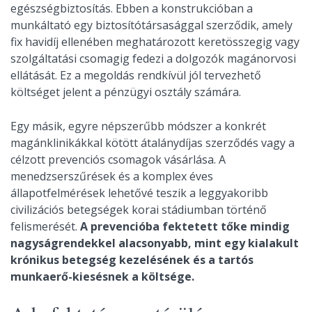
egészségbiztosítás. Ebben a konstrukcióban a
munkáltató egy biztosítótársasággal szerződik, amely
fix havidíj ellenében meghatározott keretösszegig vagy
szolgáltatási csomagig fedezi a dolgozók magánorvosi
ellátását. Ez a megoldás rendkívül jól tervezhető
költséget jelent a pénzügyi osztály számára.
Egy másik, egyre népszerűbb módszer a konkrét
magánklinikákkal kötött átalánydíjas szerződés vagy a
célzott prevenciós csomagok vásárlása. A
menedzserszűrések és a komplex éves
állapotfelmérések lehetővé teszik a leggyakoribb
civilizációs betegségek korai stádiumban történő
felismerését.
A prevencióba fektetett tőke mindig
nagyságrendekkel alacsonyabb, mint egy kialakult
krónikus betegség kezelésének és a tartós
munkaerő-kiesésnek a költsége.