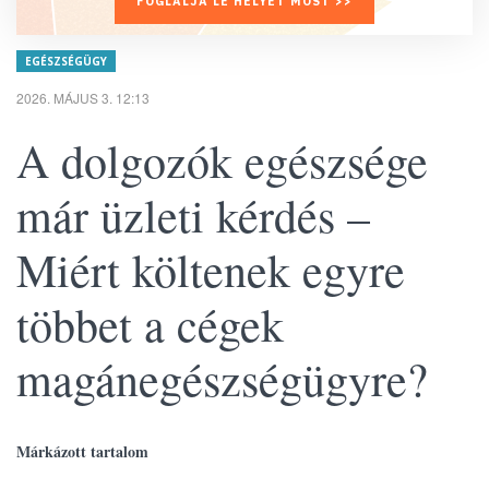
FOGLALJA LE HELYÉT MOST >>
EGÉSZSÉGÜGY
2026. MÁJUS 3. 12:13
A dolgozók egészsége
már üzleti kérdés –
Miért költenek egyre
többet a cégek
magánegészségügyre?
Márkázott tartalom