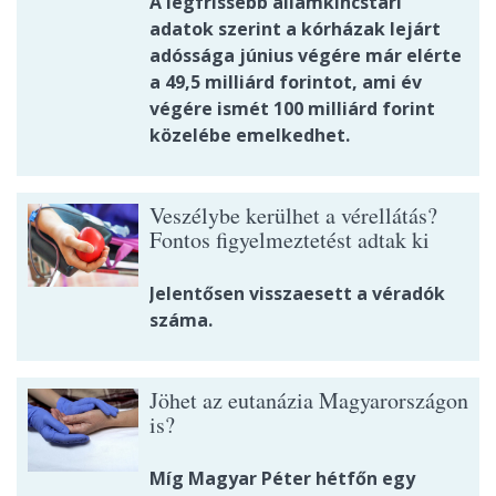
A legfrissebb államkincstári
adatok szerint a kórházak lejárt
adóssága június végére már elérte
a 49,5 milliárd forintot, ami év
végére ismét 100 milliárd forint
közelébe emelkedhet.
Veszélybe kerülhet a vérellátás?
Fontos figyelmeztetést adtak ki
Jelentősen visszaesett a véradók
száma.
Jöhet az eutanázia Magyarországon
is?
Míg Magyar Péter hétfőn egy