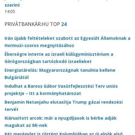
szerint
14:05
PRIVÁTBANKÁR.HU TOP
24
Irán újabb feltételeket szabott az Egyesült Államoknak a
Hormuzi-szoros megnyitásához
Éberségre intette az izraeli külügyminisztérium a
Görögországban tartózkodó izraelieket
Energiatárolás: Magyarországnak tanulnia kellene
Bulgáriától
Indulhat a Baross Gábor Vasútfejlesztési Terv uniós
projektje – Itt a kormányhatározat
Benjamin Netanjahu elutasítja Trump gázai rendezési
tervét
Kiárusított arcok: már a nyugdíjasok is bérbe adják
magukat az MI-nek
Két merénylet is történt Kolumbiában az új elnök első