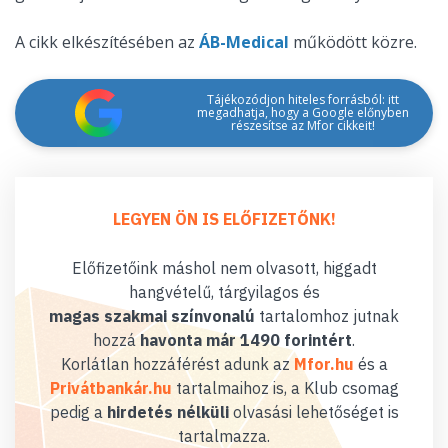
A cikk elkészítésében az
ÁB-Medical
működött közre.
Tájékozódjon hiteles forrásból: itt
megadhatja, hogy a Google előnyben
részesítse az Mfor cikkeit!
LEGYEN ÖN IS ELŐFIZETŐNK!
Előfizetőink máshol nem olvasott, higgadt
hangvételű, tárgyilagos és
magas szakmai színvonalú
tartalomhoz jutnak
hozzá
havonta már 1490 forintért
.
Korlátlan hozzáférést adunk az
Mfor.hu
és a
Privátbankár.hu
tartalmaihoz is, a Klub csomag
pedig a
hirdetés nélküli
olvasási lehetőséget is
tartalmazza.