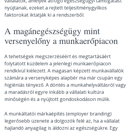
vállalatok, amelyek átfogó egészségügyi támogatást
nyújtanak, ezeket a rejtett teljesítménygyilkos
faktorokat iktatják ki a rendszerből.
A magánegészségügy mint
versenyelőny a munkaerőpiacon
A tehetségek megszerzéséért és megtartásáért
folytatott küzdelem a jelenlegi munkaerőpiacon
rendkívül kiélezett. A magasan képzett munkavállalók
számára a versenyképes alapbér ma már csupán egy
higiéniás tényező. A döntés a munkahelyváltásról vagy
a maradásról egyre inkább a vállalati kultúra
minőségén és a nyújtott gondoskodáson múlik.
A munkáltatói márkaépítés (employer branding)
legerősebb üzenete a dolgozók felé az, ha a vállalat
hajlandó anyagilag is áldozni az egészségükre. Egy