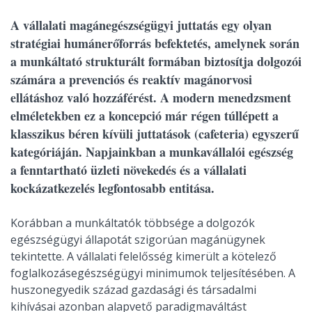
A vállalati magánegészségügyi juttatás egy olyan
stratégiai humánerőforrás befektetés, amelynek során
a munkáltató strukturált formában biztosítja dolgozói
számára a prevenciós és reaktív magánorvosi
ellátáshoz való hozzáférést. A modern menedzsment
elméletekben ez a koncepció már régen túllépett a
klasszikus béren kívüli juttatások (cafeteria) egyszerű
kategóriáján. Napjainkban a munkavállalói egészség
a fenntartható üzleti növekedés és a vállalati
kockázatkezelés legfontosabb entitása.
Korábban a munkáltatók többsége a dolgozók
egészségügyi állapotát szigorúan magánügynek
tekintette. A vállalati felelősség kimerült a kötelező
foglalkozásegészségügyi minimumok teljesítésében. A
huszonegyedik század gazdasági és társadalmi
kihívásai azonban alapvető paradigmaváltást