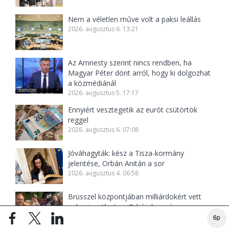
Nem a véletlen műve volt a paksi leállás
2026. augusztus 6. 13:21
Az Amnesty szerint nincs rendben, ha
Magyar Péter dönt arról, hogy ki dolgozhat
a közmédiánál
2026. augusztus 5. 17:17
Ennyiért vesztegetik az eurót csütörtök
reggel
2026. augusztus 6. 07:08
Jóváhagyták: kész a Tisza-kormány
jelentése, Orbán Anitán a sor
2026. augusztus 4. 06:58
Brüsszel központjában milliárdokért vett
volna ingatlant az Orbán-kormány
2026. augusztus 7. 07:26
6p