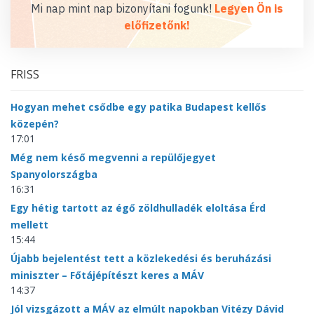
Mi nap mint nap bizonyítani fogunk!
Legyen Ön is
előfizetőnk!
FRISS
Hogyan mehet csődbe egy patika Budapest kellős
közepén?
17:01
Még nem késő megvenni a repülőjegyet
Spanyolországba
16:31
Egy hétig tartott az égő zöldhulladék eloltása Érd
mellett
15:44
Újabb bejelentést tett a közlekedési és beruházási
miniszter – Főtájépítészt keres a MÁV
14:37
Jól vizsgázott a MÁV az elmúlt napokban Vitézy Dávid