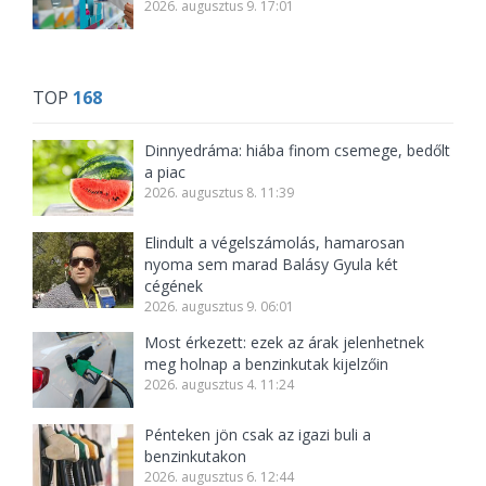
2026. augusztus 9. 17:01
TOP
168
Dinnyedráma: hiába finom csemege, bedőlt
a piac
2026. augusztus 8. 11:39
Elindult a végelszámolás, hamarosan
nyoma sem marad Balásy Gyula két
cégének
2026. augusztus 9. 06:01
Most érkezett: ezek az árak jelenhetnek
meg holnap a benzinkutak kijelzőin
2026. augusztus 4. 11:24
Pénteken jön csak az igazi buli a
benzinkutakon
2026. augusztus 6. 12:44