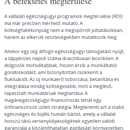
A befektetés megtérülése
A vállalati egészségügyi programok megtérülése (ROI)
ma már precízen mérhető mutató. A
költséghatékonyság nem a megspórolt juttatásokban,
hanem az elkerült veszteségekben mutatkozik meg.
Amikor egy cég átfogó egészségügyi támogatást nyújt,
a táppénzes napok száma drasztikusan lecsökken. A
dolgozók motiváltabbak, hiszen érzik a munkáltatói
gondoskodást, ami bizonyítottan csökkenti a
fluktuációt. Az új munkaerő toborzása, betanítása és
integrálása mindig költségesebb, mint a meglévő,
tapasztalt munkatársak megtartása. A
magánegészségügyi finanszírozás tehát egy
önfinanszírozó üzleti stratégia. Megteremti azt a stabil,
egészséges és lojális humán bázist, amely a vállalat
hosszú távú versenyképességének egyetlen valódi
garanciája a kiszámíthatatlan gazdasági környezetben.