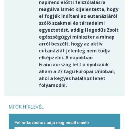
napirend előtti felszólalásra
reagálva ismét kijelentette, hogy
el fogják indítani az eutanáziáról
szóló szakmai és társadalmi
egyeztetést, addig Hegedűs Zsolt
egészségügyi miniszter a minap
arról beszélt, hogy az aktív
eutanáziát jelenleg nem tudja
elképzelni. A napokban
Franciaország lett a nyolcadik
állam a 27 tagú Európai Unióban,
ahol a kegyes halálhoz lehet
folyamodni.
MFOR HÍRLEVÉL
Feliratkozáshoz adja meg email címét: