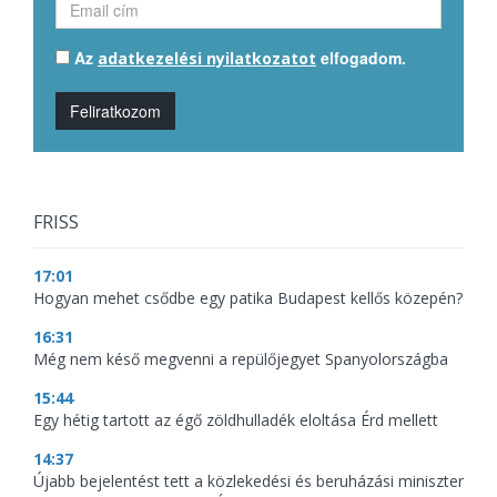
Az
elfogadom.
adatkezelési nyilatkozatot
Feliratkozom
FRISS
17:01
Hogyan mehet csődbe egy patika Budapest kellős közepén?
16:31
Még nem késő megvenni a repülőjegyet Spanyolországba
15:44
Egy hétig tartott az égő zöldhulladék eloltása Érd mellett
14:37
Újabb bejelentést tett a közlekedési és beruházási miniszter