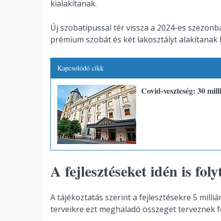
kialakítanak.
Új szobatípussal tér vissza a 2024-es szezon
prémium szobát és két lakosztályt alakítanak k
Kapcsolódó cikk
Covid-veszteség: 30 mill
A fejlesztéseket idén is foly
A tájékoztatás szerint a fejlesztésekre 5 milliá
terveikre ezt meghaladó összeget terveznek fo