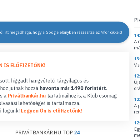
PI
l: itt megadhatja, hogy a Google előnyben részesítse az Mfor cikkeit!
14
A 
má
13
Vis
N IS ELŐFIZETŐNK!
12
ott, higgadt hangvételű, tárgyilagos és
Új
hoz jutnak hozzá
havonta már 1490 forintért
.
dr
s a
Privátbankár.hu
tartalmaihoz is, a Klub csomag
12
lvasási lehetőséget is tartalmazza.
A 
i fogunk!
Legyen Ön is előfizetőnk!
re
12
Eg
PRIVÁTBANKÁR.HU TOP
24
me