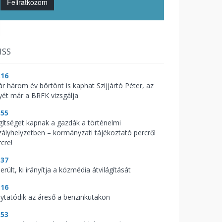
Feliratkozom
ISS
:16
ár három év börtönt is kaphat Szijjártó Péter, az
yét már a BRFK vizsgálja
:55
gítséget kapnak a gazdák a történelmi
zályhelyzetben – kormányzati tájékoztató percről
cre!
:37
erült, ki irányítja a közmédia átvilágítását
:16
lytatódik az áreső a benzinkutakon
:53