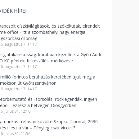
VIDÉK HÍREI
apcsolt díszkivilágítások, és szökőkutak, elrendelt
me office - itt a szombathelyi nagy energia
gszorítási csomag
6. augusztus 7. 14:17
ergiatakarékosság: korábban kezdődik a Győri Audi
O KC pénteki felkészülési mérkőzése
6. augusztus 7. 14:17
 millió forintos beruházás keretében újult meg a
moksori út Győrszentivánon
6. augusztus 7. 14:17
torbemutató és -sorsolás, rocklegendák, ingyen
lépő – ez lesz a hétvégén Diósgyőrben
6. július 31. 12:10
y munkás tréfásan közölte Szopkó Tiborral, 2030-
kész lesz a vár – Tényleg csak viccelt?
6. július 31. 11:56