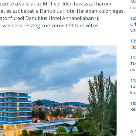
Ma
közölte a vállalat az MTI-vel. Idén tavasszal három
dö
ket és szobákat: a Danubius Hotel Heliában különleges,
latonfüredi Danubius Hotel Annabellában új
12
Or
wellness részleg korszerűsített tereivel és
ví
12
Ki
11
Tí
ma
11
Tar
kö
10
Re
A