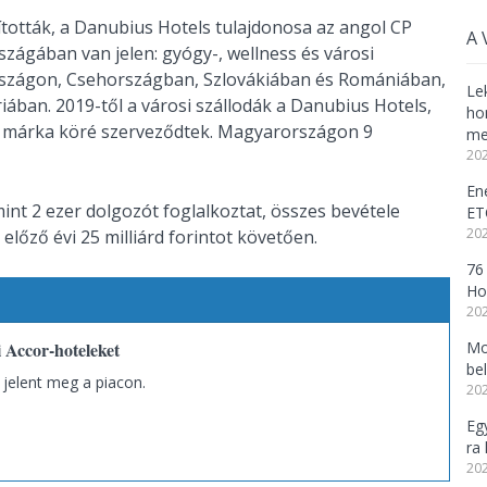
ították, a Danubius Hotels tulajdonosa az angol CP
A 
szágában van jelen: gyógy-, wellness és városi
rszágon, Csehországban, Szlovákiában és Romániában,
Lek
iában. 2019-től a városi szállodák a Danubius Hotels,
ho
na márka köré szerveződtek. Magyarországon 9
me
202
En
mint 2 ezer dolgozót foglalkoztat, összes bevétele
ET
202
előző évi 25 milliárd forintot követően.
76
Ho
202
 Accor-hoteleket
Mo
be
 jelent meg a piacon.
202
Eg
ra 
202