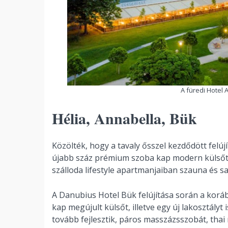
A füredi Hotel 
Hélia, Annabella, Bük
Közölték, hogy a tavaly ősszel kezdődött felú
újabb száz prémium szoba kap modern külsőt, k
szálloda lifestyle apartmanjaiban szauna és saj
A Danubius Hotel Bük felújítása során a koráb
kap megújult külsőt, illetve egy új lakosztályt i
tovább fejlesztik, páros masszázsszobát, thai