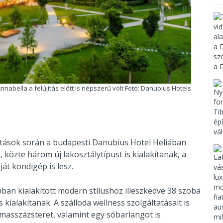
Annabella a felújítás előtt is népszerű volt Fotó: Danubius Hotels
jítások során a budapesti Danubius Hotel Heliában
özte három új lakosztálytípust is kialakítanak, a
át kondigép is lesz.
ban kialakított modern stílushoz illeszkedve 38 szoba
s kialakítanak. A szálloda wellness szolgáltatásait is
 masszázsteret, valamint egy sóbarlangot is