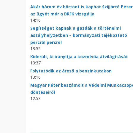
Akár három év börtönt is kaphat Szijjártó Péter
az ügyét már a BRFK vizsgálja
14:16
Segítséget kapnak a gazdák a történelmi
aszályhelyzetben – kormányzati tájékoztató
percről percre!
13:55
Kiderült, ki irányítja a közmédia átvilágítását
13:37
Folytatódik az áreső a benzinkutakon
13:16
Magyar Péter beszámolt a Védelmi Munkacsop
döntéseiről
12:53