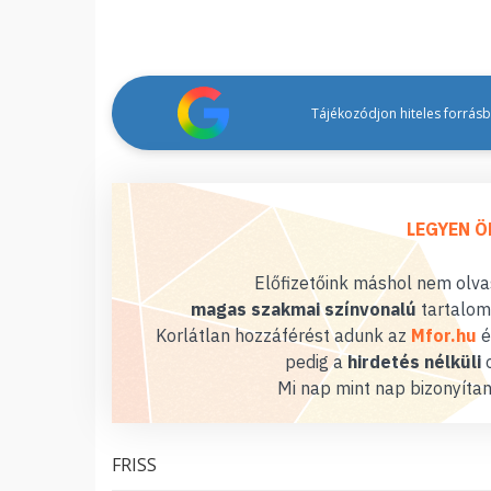
Tájékozódjon hiteles forrásbó
LEGYEN Ö
Előfizetőink máshol nem olvas
magas szakmai színvonalú
tartalom
Korlátlan hozzáférést adunk az
Mfor.hu
é
pedig a
hirdetés nélküli
o
Mi nap mint nap bizonyítan
FRISS