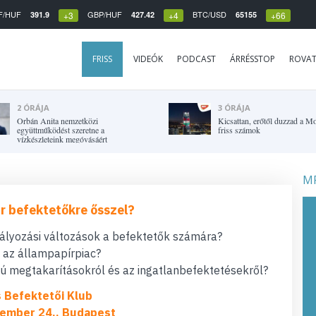
F/HUF
GBP/HUF
BTC/USD
391.9
427.42
65155
+3
+4
+66
FRISS
VIDEÓK
PODCAST
ÁRRÉSSTOP
ROVA
2 ÓRÁJA
3 ÓRÁJA
Orbán Anita nemzetközi
Kicsattan, erőtől duzzad a Mo
együttműködést szeretne a
friss számok
vízkészleteink megóvásáért
MF
r befektetőkre ősszel?
bályozási változások a befektetők számára?
t az állampapírpiac?
 megtakarításokról és az ingatlanbefektetésekről?
s Befektetői Klub
ember 24., Budapest