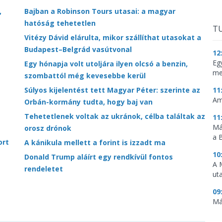
,
Bajban a Robinson Tours utasai: a magyar
hatóság tehetetlen
TU
Vitézy Dávid elárulta, mikor szállíthat utasokat a
Budapest–Belgrád vasútvonal
12
Eg
Egy hónapja volt utoljára ilyen olcsó a benzin,
me
szombattól még kevesebbe kerül
11
Súlyos kijelentést tett Magyar Péter: szerinte az
Am
Orbán-kormány tudta, hogy baj van
Tehetetlenek voltak az ukránok, célba találtak az
11
Má
orosz drónok
a 
ort
A kánikula mellett a forint is izzadt ma
10
Donald Trump aláírt egy rendkívül fontos
A 
rendeletet
ut
09
Má