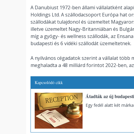
A Danubiust 1972-ben állami vállalatként alap
Holdings Ltd. A szállodacsoport Európa hat or
szállodákat tulajdonol és üzemeltet Magyaro
illetve üzemeltet Nagy-Britanniában és Bulgár
míg a gyógy- és wellness szállodák, az Ensa
budapesti és 6 vidéki szállodát üzemeltetnek.
A nyilvános cégadatok szerint a vállalat több 
meghaladta a 48 milliárd forintot 2022-ben, az 
Kapcsolódó cikk
Átadták az új budapesti
Egy fedél alatt két márka