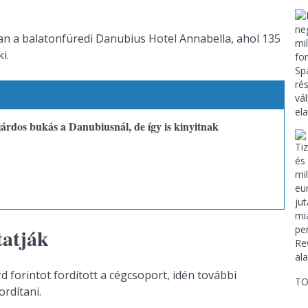
ban a balatonfüredi Danubius Hotel Annabella, ahol 135
i.
iárdos bukás a Danubiusnál, de így is kinyitnak
tatják
rd forintot fordított a cégcsoport, idén további
TO
rdítani.