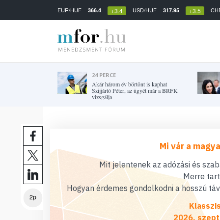
EUR/HUF
USD/HUF
CH
366.4
317.95
+3.4
+3.5
24 PERCE
Akár három év börtönt is kaphat
Szijjártó Péter, az ügyét már a BRFK
vizsgálja
Mi vár a magya
Mit jelentenek az adózási és sza
Merre tar
Hogyan érdemes gondolkodni a hosszú távú
2p
Klasszi
2026. szept