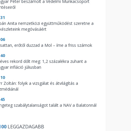
gyar Péter beszámolt a Védelmi Munkacsoport
ntéseiről
:31
bán Anita nemzetközi együttműködést szeretne a
zkészleteink megóvásáért
:06
csattan, erőtől duzzad a Mol – íme a friss számok
:40
zéves rekord dőlt meg: 1,2 százalékra zuhant a
gyar infláció júliusban
:10
r Zoltán: folyik a vizsgálat és átvilágítás a
zmédiánál
:45
ngeteg szabálytalanságot talált a NAV a Balatonnál
100
LEGGAZDAGABB