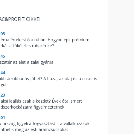
AC&PROFIT CIKKEI
:05
néma értékesítő a ruhán: Hogyan épít prémium
rkát a tökéletes ruhacímke?
:45
szatér az élet a zalai gyárba
:44
abb árrobbanás jöhet? A búza, az olaj és a cukor is
águl
:23
paksi leállás csak a kezdet? Évek óta ismert
ndszerkockázatra figyelmeztetnek
:01
y ország figyeli a fogyasztást – a vállalkozások
nthetik meg az esti áramcsúcsokat