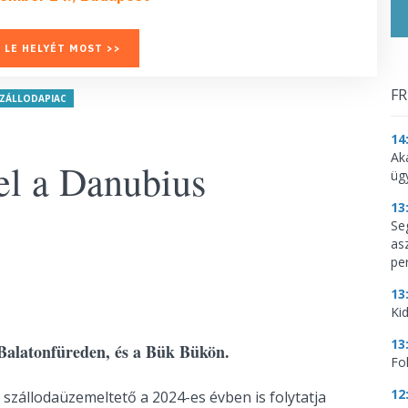
 LE HELYÉT MOST >>
FR
ZÁLLODAPIAC
14
Ak
el a Danubius
üg
13
Se
as
per
13
Kid
13
Balatonfüreden, és a Bük Bükön.
Fo
12
 szállodaüzemeltető a 2024-es évben is folytatja