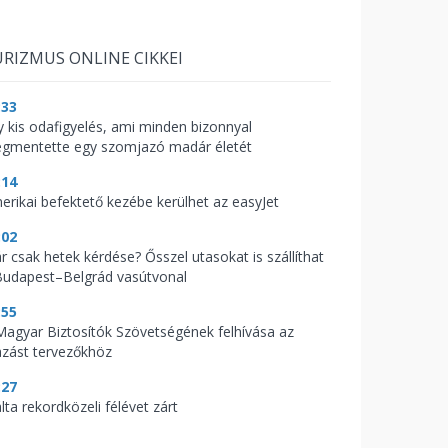
RIZMUS ONLINE CIKKEI
:33
y kis odafigyelés, ami minden bizonnyal
gmentette egy szomjazó madár életét
:14
erikai befektető kezébe kerülhet az easyJet
:02
r csak hetek kérdése? Ősszel utasokat is szállíthat
Budapest–Belgrád vasútvonal
:55
Magyar Biztosítók Szövetségének felhívása az
azást tervezőkhöz
:27
lta rekordközeli félévet zárt