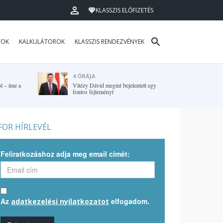
KLASSZIS ELŐFIZETÉS
TOK
KALKULÁTOROK
KLASSZIS RENDEZVÉNYEK
4 ÓRÁJA
l – íme a
Vitézy Dávid megint bejelentett egy
fontos fejleményt
OR HÍRLEVÉL
Feliratkozáshoz adja meg email címét:
Az
elfogadom.
adatkezelési nyilatkozatot