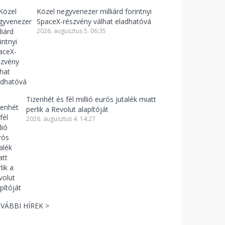
Közel negyvenezer milliárd forintnyi
SpaceX-részvény válhat eladhatóvá
2026. augusztus 5. 06:35
Tizenhét és fél millió eurós jutalék miatt
perlik a Revolut alapítóját
2026. augusztus 4. 14:27
VÁBBI HÍREK >