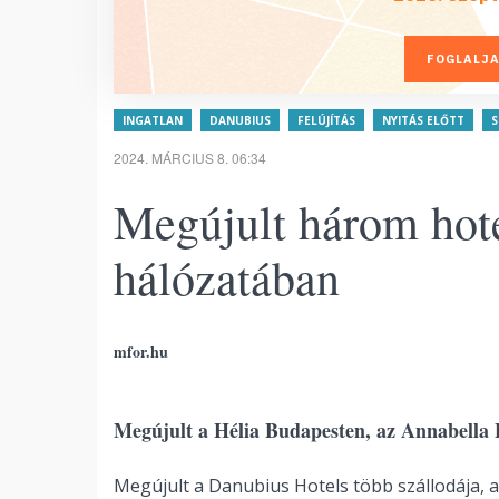
FOGLALJA
INGATLAN
DANUBIUS
FELÚJÍTÁS
NYITÁS ELŐTT
S
2024. MÁRCIUS 8. 06:34
Megújult három hot
hálózatában
mfor.hu
Megújult a Hélia Budapesten, az Annabella 
Megújult a Danubius Hotels több szállodája, a