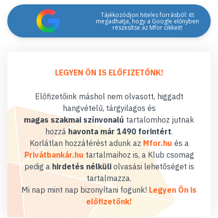
Tájékozódjon hiteles forrásból: itt
megadhatja, hogy a Google előnyben
részesítse az Mfor cikkeit!
LEGYEN ÖN IS ELŐFIZETŐNK!
Előfizetőink máshol nem olvasott, higgadt
hangvételű, tárgyilagos és
magas szakmai színvonalú
tartalomhoz jutnak
hozzá
havonta már 1490 forintért
.
Korlátlan hozzáférést adunk az
Mfor.hu
és a
Privátbankár.hu
tartalmaihoz is, a Klub csomag
pedig a
hirdetés nélküli
olvasási lehetőséget is
tartalmazza.
Mi nap mint nap bizonyítani fogunk!
Legyen Ön is
előfizetőnk!