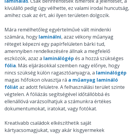
laminálás
. Csak bennfentesek ismerték a jelentését, a
kívülálló pedig úgy vélhette, ez valami irodai huncutság,
amihez csak az ért, aki ilyen területen dolgozik.
Mára remélhetőleg egyértelművé vált mindenki
számára, hogy
laminálni
, azaz vékony műanyag
réteget képezni egy papírfelületen bárki tud,
amennyiben rendelkezésére állnak a megfelelő
eszközök, azaz a
laminálógép
és a hozzá szükséges
fólia
. Más eljárásokkal szemben nagy előnye, hogy
nincs szükség külön ragasztóanyagra, a
laminálógép
magas hőfokon olvasztja rá
a műanyag lamináló
fóliát
az adott felületre. A felhasználási terület szinte
végtelen. A fóliázás segítségével időtállóbbá és
ellenállóvá varázsolhatjuk a számunkra értékes
dokumentumokat, iratokat, vagy fotókat.
Kreatívabb családok elkészíthetik saját
kártyacsomagjukat, vagy akár kisgyermekek