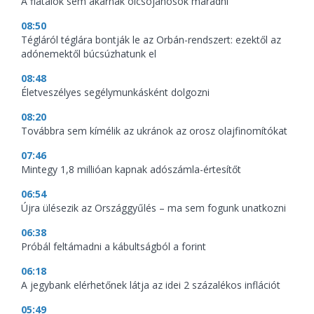
A fiatalok sem akarnak olcsójánosok maradni
08:50
Tégláról téglára bontják le az Orbán-rendszert: ezektől az
adónemektől búcsúzhatunk el
08:48
Életveszélyes segélymunkásként dolgozni
08:20
Továbbra sem kímélik az ukránok az orosz olajfinomítókat
07:46
Mintegy 1,8 millióan kapnak adószámla-értesítőt
06:54
Újra ülésezik az Országgyűlés – ma sem fogunk unatkozni
06:38
Próbál feltámadni a kábultságból a forint
06:18
A jegybank elérhetőnek látja az idei 2 százalékos inflációt
05:49