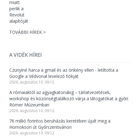
TOVÁBBI HÍREK >
A VIDÉK HÍREI
Czunyiné harca a gmail és az önkény ellen - letiltotta a
Google a Védvonal levelező fiókját
2026. augusztus 10. 09:12
A rómaiaktól az agyagkatonákig – tárlatvezetések,
workshop és közönségtalálkozó várja a látogatókat a győri
Rómer Múzeumban
2026. augusztus 10. 09:12
76 millió forintos beruházás keretében újult meg a
Homoksori út Győrszentivánon
2026. augusztus 10. 09:12