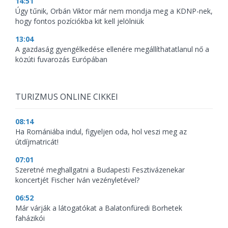
14:51
Úgy tűnik, Orbán Viktor már nem mondja meg a KDNP-nek,
hogy fontos pozíciókba kit kell jelölniük
13:04
A gazdaság gyengélkedése ellenére megállíthatatlanul nő a
közúti fuvarozás Európában
TURIZMUS ONLINE CIKKEI
08:14
Ha Romániába indul, figyeljen oda, hol veszi meg az
útdíjmatricát!
07:01
Szeretné meghallgatni a Budapesti Fesztivázenekar
koncertjét Fischer Iván vezényletével?
06:52
Már várják a látogatókat a Balatonfüredi Borhetek
faházikói