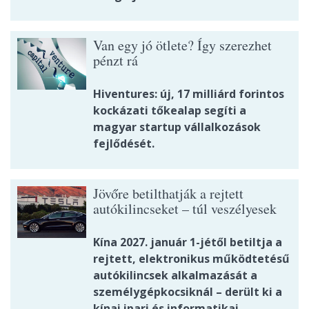
Van egy jó ötlete? Így szerezhet
pénzt rá
Hiventures: új, 17 milliárd forintos
kockázati tőkealap segíti a
magyar startup vállalkozások
fejlődését.
Jövőre betilthatják a rejtett
autókilincseket – túl veszélyesek
Kína 2027. január 1-jétől betiltja a
rejtett, elektronikus működtetésű
autókilincsek alkalmazását a
személygépkocsiknál – derült ki a
kínai ipari és informatikai