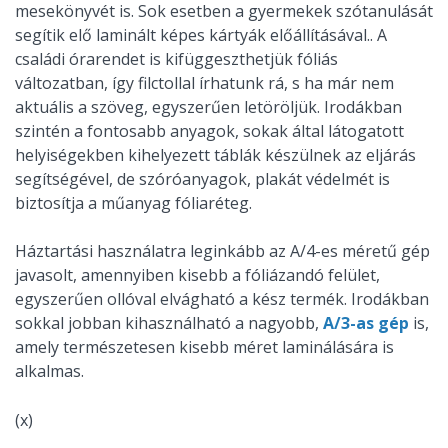
mesekönyvét is. Sok esetben a gyermekek szótanulását
segítik elő laminált képes kártyák előállításával.. A
családi órarendet is kifüggeszthetjük fóliás
változatban, így filctollal írhatunk rá, s ha már nem
aktuális a szöveg, egyszerűen letöröljük. Irodákban
szintén a fontosabb anyagok, sokak által látogatott
helyiségekben kihelyezett táblák készülnek az eljárás
segítségével, de szóróanyagok, plakát védelmét is
biztosítja a műanyag fóliaréteg.
Háztartási használatra leginkább az A/4-es méretű gép
javasolt, amennyiben kisebb a fóliázandó felület,
egyszerűen ollóval elvágható a kész termék. Irodákban
sokkal jobban kihasználható a nagyobb,
A/3-as gép
is,
amely természetesen kisebb méret laminálására is
alkalmas.
(x)