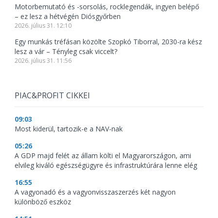
Motorbemutató és -sorsolás, rocklegendák, ingyen belépő
– ez lesz a hétvégén Diósgyőrben
2026. július 31. 12:10
Egy munkás tréfásan közölte Szopkó Tiborral, 2030-ra kész
lesz a vár – Tényleg csak viccelt?
2026. július 31. 11:56
PIAC&PROFIT CIKKEI
09:03
Most kiderül, tartozik-e a NAV-nak
05:26
A GDP majd felét az állam költi el Magyarországon, ami
elvileg kiváló egészségügyre és infrastruktúrára lenne elég
16:55
A vagyonadó és a vagyonvisszaszerzés két nagyon
különböző eszköz