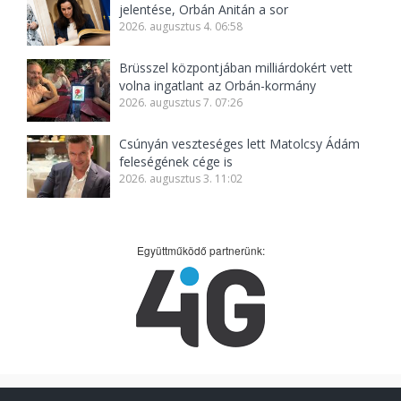
jelentése, Orbán Anitán a sor
2026. augusztus 4. 06:58
Brüsszel központjában milliárdokért vett
volna ingatlant az Orbán-kormány
2026. augusztus 7. 07:26
Csúnyán veszteséges lett Matolcsy Ádám
feleségének cége is
2026. augusztus 3. 11:02
Együttműködő partnerünk: