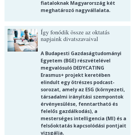
fiataloknak Magyarország két
meghatározó nagyvállalata.
Így fonódik össze az oktatás
napjaink divatszavaival
A Budapesti Gazdaságtudományi
Egyetem (BGE) részvételével
megvalósuló DEDYCATING
Erasmus+ projekt keretében
elindult egy ötrészes podcast-
sorozat, amely az ESG (környezeti,
társadalmi irányítási szempontok
érvényesülése, fenntartható és
felelős gazdálkodás), a
mesterséges intelligencia (MI) és a
felsőoktatás kapcsolódási pontjait
vizsgálja.