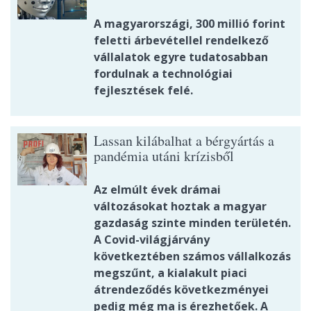
A magyarországi, 300 millió forint
feletti árbevétellel rendelkező
vállalatok egyre tudatosabban
fordulnak a technológiai
fejlesztések felé.
Lassan kilábalhat a bérgyártás a
pandémia utáni krízisből
Az elmúlt évek drámai
változásokat hoztak a magyar
gazdaság szinte minden területén.
A Covid-világjárvány
következtében számos vállalkozás
megszűnt, a kialakult piaci
átrendeződés következményei
pedig még ma is érezhetőek. A