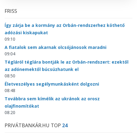
FRISS
Így zárja be a kormány az Orbán-rendszerhez köthető
adózási kiskapukat
09:10
A fiatalok sem akarnak olcsójánosok maradni
09:04
Tégláról téglára bontják le az Orbán-rendszert: ezektől
az adónemektől búcsúzhatunk el
08:50
Életveszélyes segélymunkásként dolgozni
08:48
Továbbra sem kímélik az ukránok az orosz
olajfinomítókat
08:20
PRIVÁTBANKÁR.HU TOP
24