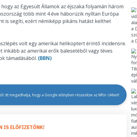
t, hogy az Egyesült Államok az éjszaka folyamán három
oszország több mint 4 éve háborúzik nyíltan Európa
nt is segíti, ezért némiképp pikáns hatást kelthet
zlépés volt egy amerikai helikoptert érintő incidensre.
t inkább az amerikai erők balesetéből vagy téves
nok támadásából.
(BBN)
l: itt megadhatja, hogy a Google előnyben részesítse az Mfor cikkeit!
N IS ELŐFIZETŐNK!