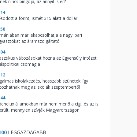
nek nincs bingója, az annyit is ér?
:14
södött a forint, ismét 315 alatt a dollár
:58
mániában már lekapcsolhatja a nagy ipari
gyasztókat az áramszolgáltató
:04
asztikus változásokat hozna az Egyensúly Intézet
káspolitikai csomagja
:12
galmas iskolakezdés, hosszabb szünetek: így
ltozhatnak meg az iskolák szeptembertől
:44
Benelux államokban már nem menő a cigi, és az is
derült, mennyien szívják Magyarországon
100
LEGGAZDAGABB