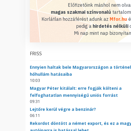
Előfizetőink máshol nem olvas
magas szakmai színvonalú
tartalom
Korlátlan hozzáférést adunk az
Mfor.hu
é
pedig a
hirdetés nélküli
o
Mi nap mint nap bizonyítan
FRISS
Ennyien haltak bele Magyarországon a történe
hőhullám hatásaiba
10:03
Magyar Péter kitálalt: erre fogják költeni a
felfoghatatlan mennyiségű uniós forrást
09:31
Lejtőre kerül végre a benzinár?
06:11
Rekordot döntött a német export, és ez a mag
autóiparra is hatással lehet