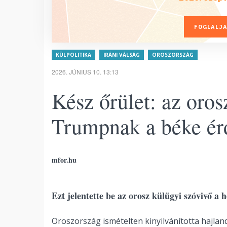
FOGLALJA
KÜLPOLITIKA
IRÁNI VÁLSÁG
OROSZORSZÁG
2026. JÚNIUS 10. 13:13
Kész őrület: az oro
Trumpnak a béke ér
mfor.hu
Ezt jelentette be az orosz külügyi szóvivő a 
Oroszország ismételten kinyilvánította hajlan