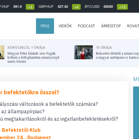
F/HUF
GBP/HUF
BTC/USD
391.9
427.42
65020
+3
+4
+13
FRISS
VIDEÓK
PODCAST
ÁRRÉSSTOP
ROVA
KÖRÜLBELÜL 1 ÓRÁJA
15 ÓRÁJA
Magyar Péter kitálalt: erre fogják
Rekordot döntött a német expo
költeni a felfoghatatlan mennyiségű
a magyar autóiparra is hatássa
uniós forrást
MF
r befektetőkre ősszel?
bályozási változások a befektetők számára?
t az állampapírpiac?
 megtakarításokról és az ingatlanbefektetésekről?
s Befektetői Klub
ember 24., Budapest