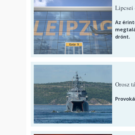
Lipcsei
Az érin
megtalá
drónt.
Orosz t
Provoká