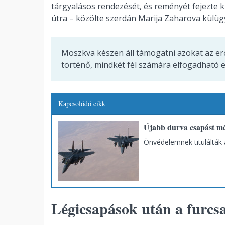
tárgyalásos rendezését, és reményét fejezte ki,
útra – közölte szerdán Marija Zaharova külüg
Moszkva készen áll támogatni azokat az erő
történő, mindkét fél számára elfogadható 
Kapcsolódó cikk
Újabb durva csapást m
Önvédelemnek titulálták
Légicsapások után a furcsa