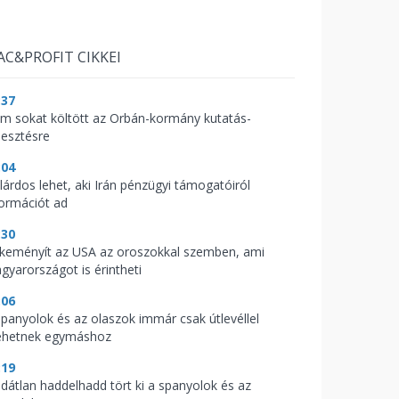
AC&PROFIT CIKKEI
:37
m sokat költött az Orbán-kormány kutatás-
lesztésre
:04
llárdos lehet, aki Irán pénzügyi támogatóiról
formációt ad
:30
keményít az USA az oroszokkal szemben, ami
gyarországot is érintheti
:06
spanyolok és az olaszok immár csak útlevéllel
hetnek egymáshoz
:19
ldátlan haddelhadd tört ki a spanyolok és az