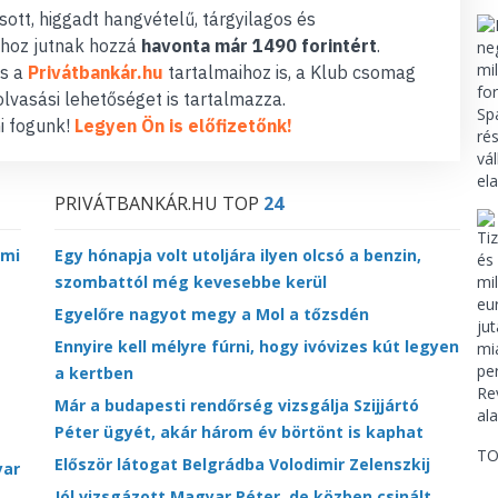
ott, higgadt hangvételű, tárgyilagos és
hoz jutnak hozzá
havonta már 1490 forintért
.
s a
Privátbankár.hu
tartalmaihoz is, a Klub csomag
lvasási lehetőséget is tartalmazza.
i fogunk!
Legyen Ön is előfizetőnk!
PRIVÁTBANKÁR.HU TOP
24
lmi
Egy hónapja volt utoljára ilyen olcsó a benzin,
szombattól még kevesebbe kerül
Egyelőre nagyot megy a Mol a tőzsdén
Ennyire kell mélyre fúrni, hogy ivóvizes kút legyen
a kertben
Már a budapesti rendőrség vizsgálja Szijjártó
Péter ügyét, akár három év börtönt is kaphat
TO
Először látogat Belgrádba Volodimir Zelenszkij
yar
Jól vizsgázott Magyar Péter, de közben csinált