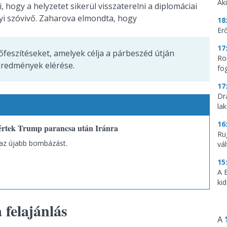
Aki
 hogy a helyzetet sikerül visszaterelni a diplomáciai
yi szóvivő. Zaharova elmondta, hogy
18
Erő
17
feszítéseket, amelyek célja a párbeszéd útján
Ro
eredmények elérése.
fo
17
Dr
la
16
értek Trump parancsa után Iránra
Ru
 az újabb bombázást.
vá
15
A 
ki
 felajánlás
A