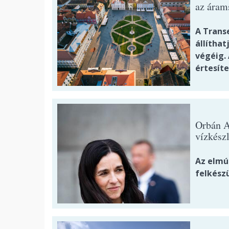
az áram
A Transe
állíthat
végéig. 
értesíte
Orbán A
vízkész
Az elmú
felkészü