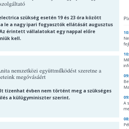
szolgáltató
lectrica szükség esetén 19 és 23 óra között
PI
ja le a nagy ipari fogyasztók ellátását augusztus
Az érintett vállalatokat egy nappal előre
10
niük kell.
Ne
fej
10
Mi
in
nita nemzetközi együttműködést szeretne a
leteink megóvásáért
09
Be
Ma
lt tizenhat évben nem történt meg a szükséges
lés a külügyminiszter szerint.
09
A 
me
08
Pé