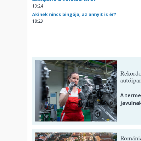
19:24
Akinek nincs bingója, az annyit is ér?
18:29
Rekordo
autóipar
A termel
javulnak
Romániá