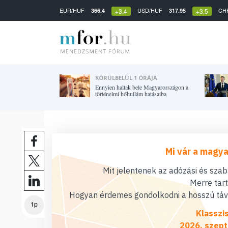
EUR/HUF
USD/HUF
CH
366.4
317.95
+3.4
+3.5
KÖRÜLBELÜL 1 ÓRÁJA
Ennyien haltak bele Magyarországon a
történelmi hőhullám hatásaiba
Mi vár a magya
Mit jelentenek az adózási és sza
Merre tar
Hogyan érdemes gondolkodni a hosszú távú
1p
Klasszi
2026. szept