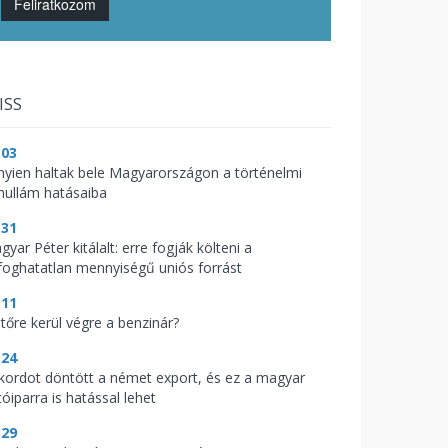
Feliratkozom
ISS
:03
nyien haltak bele Magyarországon a történelmi
hullám hatásaiba
:31
yar Péter kitálalt: erre fogják költeni a
lfoghatatlan mennyiségű uniós forrást
:11
jtőre kerül végre a benzinár?
:24
kordot döntött a német export, és ez a magyar
óiparra is hatással lehet
:29