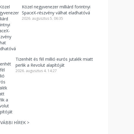
Közel negyvenezer milliárd forintnyi
SpaceX-részvény válhat eladhatóvá
2026. augusztus 5. 06:35
Tizenhét és fél millió eurós jutalék miatt
perlik a Revolut alapítóját
2026. augusztus 4. 14:27
VÁBBI HÍREK >