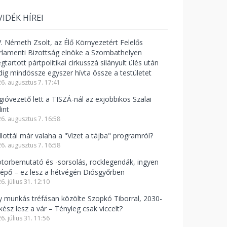
VIDÉK HÍREI
V. Németh Zsolt, az Élő Környezetért Felelős
rlamenti Bizottság elnöke a Szombathelyen
tartott pártpolitikai cirkusszá silányult ülés után
dig mindössze egyszer hívta össze a testületet
6. augusztus 7. 17:41
gióvezető lett a TISZÁ-nál az exjobbikos Szalai
int
6. augusztus 7. 16:58
llottál már valaha a "Vizet a tájba" programról?
6. augusztus 7. 16:58
torbemutató és -sorsolás, rocklegendák, ingyen
lépő – ez lesz a hétvégén Diósgyőrben
6. július 31. 12:10
y munkás tréfásan közölte Szopkó Tiborral, 2030-
kész lesz a vár – Tényleg csak viccelt?
6. július 31. 11:56