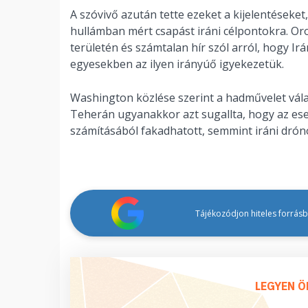
A szóvivő azután tette ezeket a kijelentéseke
hullámban mért csapást iráni célpontokra. Or
területén és számtalan hír szól arról, hogy Irá
egyesekben az ilyen irányúő igyekezetük.
Washington közlése szerint a hadművelet válas
Teherán ugyanakkor azt sugallta, hogy az ese
számításából fakadhatott, semmint iráni dró
Tájékozódjon hiteles forrásbó
LEGYEN Ö