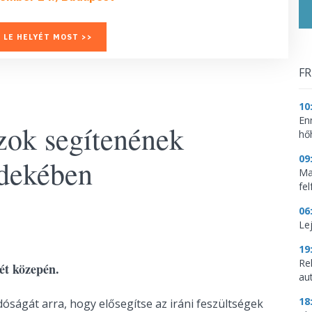
 LE HELYÉT MOST >>
FR
10
En
szok segítenének
hő
09
dekében
Mag
fe
06
Le
19
Re
hét közepén.
aut
18
dóságát arra, hogy elősegítse az iráni feszültségek