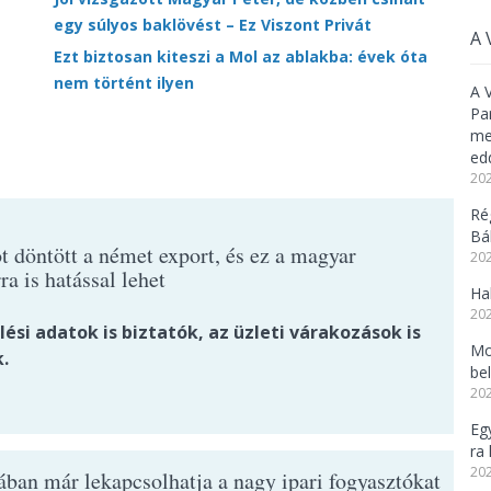
egy súlyos baklövést – Ez Viszont Privát
A 
Ezt biztosan kiteszi a Mol az ablakba: évek óta
nem történt ilyen
A 
Pa
meg
ed
202
Ré
Bál
t döntött a német export, és ez a magyar
202
ra is hatással lehet
Ha
202
ési adatok is biztatók, az üzleti várakozások is
Mo
.
be
202
Eg
ra 
202
ban már lekapcsolhatja a nagy ipari fogyasztókat