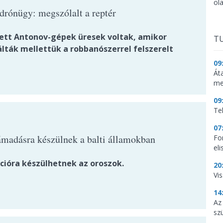
ol
 drónügy: megszólalt a reptér
tett Antonov-gépek üresek voltak, amikor
TU
lták mellettük a robbanószerrel felszerelt
09
Át
me
09
Te
07
ámadásra készülnek a balti államokban
Fo
el
cióra készülhetnek az oroszok.
20
Vi
14
Az
sz