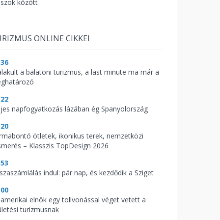
aszok között
RIZMUS ONLINE CIKKEI
:36
alakult a balatoni turizmus, a last minute ma már a
ghatározó
:22
ljes napfogyatkozás lázában ég Spanyolország
:20
rmabontó ötletek, ikonikus terek, nemzetközi
ismerés – Klasszis TopDesign 2026
:53
sszaszámlálás indul: pár nap, és kezdődik a Sziget
:00
 amerikai elnök egy tollvonással véget vetett a
ületési turizmusnak