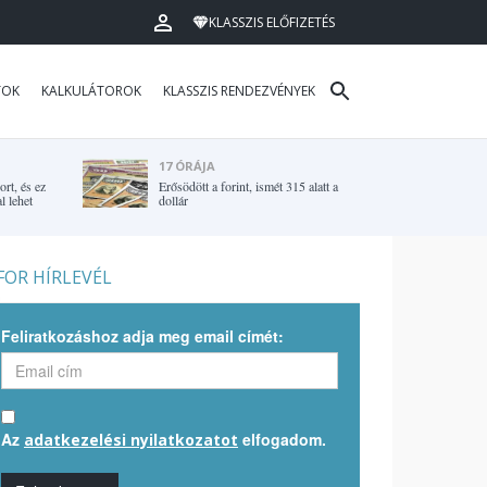
KLASSZIS ELŐFIZETÉS
TOK
KALKULÁTOROK
KLASSZIS RENDEZVÉNYEK
17 ÓRÁJA
rt, és ez
Erősödött a forint, ismét 315 alatt a
l lehet
dollár
OR HÍRLEVÉL
Feliratkozáshoz adja meg email címét:
Az
elfogadom.
adatkezelési nyilatkozatot