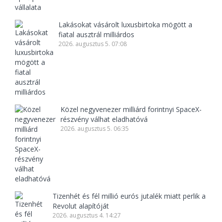
Lakásokat vásárolt luxusbirtoka mögött a
fiatal ausztrál milliárdos
2026. augusztus 5. 07:08
Közel negyvenezer milliárd forintnyi SpaceX-
részvény válhat eladhatóvá
2026. augusztus 5. 06:35
Tizenhét és fél millió eurós jutalék miatt perlik a
Revolut alapítóját
2026. augusztus 4. 14:27