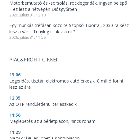
Motorbemutató és -sorsolás, rocklegendák, ingyen belépő
– ez lesz a hétvégén Diósgyőrben
2026. július 31. 12:10
Egy munkás tréfásan közölte Szopkó Tiborral, 2030-ra kész
lesz a vár – Tényleg csak viccelt?
2026. július 31. 11:56
PIAC&PROFIT CIKKEI
13:06
Legendás, tisztán elektromos autó érkezik, 8 millió forint
lesz az ára
12:35
Az OTP rendületlenül terjeszkedik
11:56
Meglepetés az albérletpiacon, nincs roham
11:29
Nagy drágulás jöhet a pontypiacon