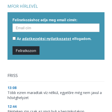
MFOR HÍRLEVÉL
Feliratkozáshoz adja meg email címét:
Az
elfogadom.
adatkezelési nyilatkozatot
Feliratkozom
FRISS
13:08
Több ezren maradtak víz nélkül, egyelőre még nem javul a
hőséghelyzet
12:44
Pénteken jön csak az igazi buli a benzinkutakon