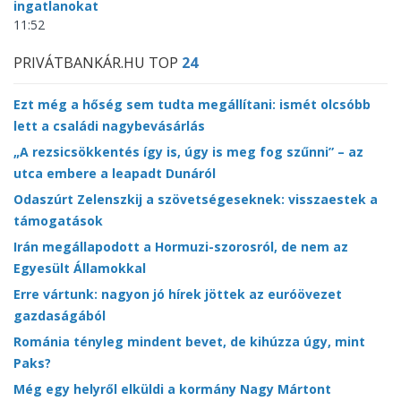
ingatlanokat
11:52
PRIVÁTBANKÁR.HU TOP
24
Ezt még a hőség sem tudta megállítani: ismét olcsóbb
lett a családi nagybevásárlás
„A rezsicsökkentés így is, úgy is meg fog szűnni” – az
utca embere a leapadt Dunáról
Odaszúrt Zelenszkij a szövetségeseknek: visszaestek a
támogatások
Irán megállapodott a Hormuzi-szorosról, de nem az
Egyesült Államokkal
Erre vártunk: nagyon jó hírek jöttek az euróövezet
gazdaságából
Románia tényleg mindent bevet, de kihúzza úgy, mint
Paks?
Még egy helyről elküldi a kormány Nagy Mártont