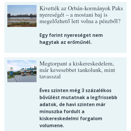
Kivették az Orbán-kormányok Paks
nyereségét – a mostani baj is
megelőzhető lett volna a pénzből?
Egy forint nyereséget nem
hagytak az erőműnél.
Megtorpant a kiskereskedelem,
már kevesebbet tankolunk, mint
tavasszal
Éves szinten még 3 százalékos
bővülést mutatnak a legfrissebb
adatok, de havi szinten már
mínuszba fordult a
kiskereskedelmi forgalom
volumene.