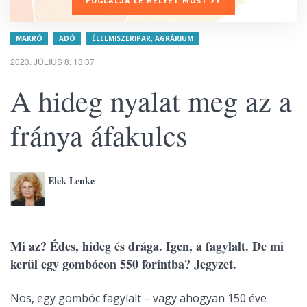
FOGLALJA LE HELYÉT MOST >>
MAKRÓ
ADÓ
ÉLELMISZERIPAR, AGRÁRIUM
2023. JÚLIUS 8. 13:37
A hideg nyalat meg az a
fránya áfakulcs
Elek Lenke
Mi az? Édes, hideg és drága. Igen, a fagylalt. De mi
kerül egy gombócon 550 forintba? Jegyzet.
Nos, egy gombóc fagylalt – vagy ahogyan 150 éve