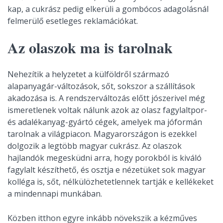
kap, a cukrász pedig elkerüli a gombócos adagolásnál
felmerülő esetleges reklamációkat.
Az olaszok ma is tarolnak
Nehezítik a helyzetet a külföldről származó
alapanyagár-változások, sőt, sokszor a szállítások
akadozása is. A rendszerváltozás előtt jószerivel még
ismeretlenek voltak nálunk azok az olasz fagylaltpor-
és adalékanyag-gyártó cégek, amelyek ma jóformán
tarolnak a világpiacon. Magyarországon is ezekkel
dolgozik a legtöbb magyar cukrász. Az olaszok
hajlandók megesküdni arra, hogy porokból is kiváló
fagylalt készíthető, és osztja e nézetüket sok magyar
kolléga is, sőt, nélkülözhetetlennek tartják e kellékeket
a mindennapi munkában.
Közben itthon egyre inkább növekszik a kézműves