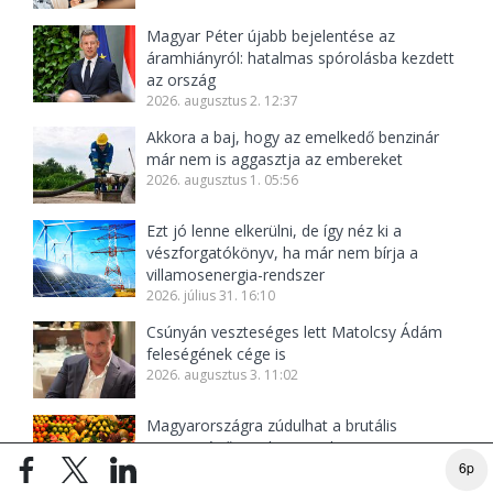
Magyar Péter újabb bejelentése az
áramhiányról: hatalmas spórolásba kezdett
az ország
2026. augusztus 2. 12:37
Akkora a baj, hogy az emelkedő benzinár
már nem is aggasztja az embereket
2026. augusztus 1. 05:56
Ezt jó lenne elkerülni, de így néz ki a
vészforgatókönyv, ha már nem bírja a
villamosenergia-rendszer
2026. július 31. 16:10
Csúnyán veszteséges lett Matolcsy Ádám
feleségének cége is
2026. augusztus 3. 11:02
Magyarországra zúdulhat a brutális
mennyiségű török gyümölcs
6p
2026. augusztus 4. 12:58