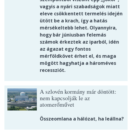
vagyis a nyári szabadságok miatt
eleve csökkentett termelés idején
ütött be a krach, így a hatás
mérsékeltebb lehet. Olyannyira,
hogy bár júniusban felemás
számok érkeztek az iparból, idén
az ágazat egy fontos
mérföldkövet érhet el, és maga
mögött hagyhatja a hároméves
recessziót.
A szlovén kormány már döntött:
nem kapcsolják le az
atomerőművet
Összeomlana a hálózat, ha leállna?