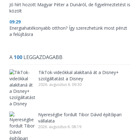
Jó hírt hozott Magyar Péter a Dunáról, de figyelmeztetést is
közölt
09:29
Energiahatékonyabb otthon? Így szerezhetünk most pénzt
a felújításra
A
100
LEGGAZDAGABB
TikTok-videókkal alakítaná át a Disney+
szolgáltatást a Disney
2026. augusztus 6. 09:30
Nyereségbe fordult Tibor Dávid építőipari
vállalata
2026. augusztus 6. 08:19