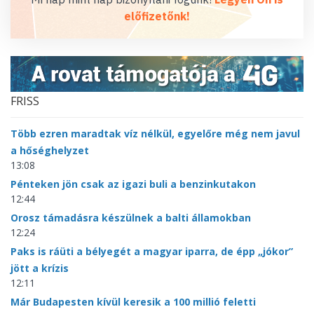
előfizetőnk!
FRISS
Több ezren maradtak víz nélkül, egyelőre még nem javul
a hőséghelyzet
13:08
Pénteken jön csak az igazi buli a benzinkutakon
12:44
Orosz támadásra készülnek a balti államokban
12:24
Paks is ráüti a bélyegét a magyar iparra, de épp „jókor”
jött a krízis
12:11
Már Budapesten kívül keresik a 100 millió feletti