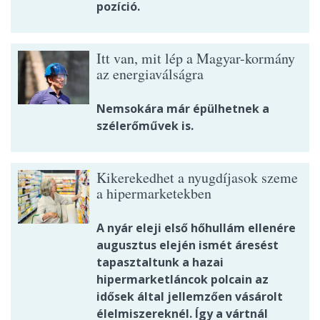
pozíció.
Itt van, mit lép a Magyar-kormány
az energiaválságra
Nemsokára már épülhetnek a
szélerőművek is.
Kikerekedhet a nyugdíjasok szeme
a hipermarketekben
A nyár eleji első hőhullám ellenére
augusztus elején ismét áresést
tapasztaltunk a hazai
hipermarketláncok polcain az
idősek által jellemzően vásárolt
élelmiszereknél. Így a vártnál