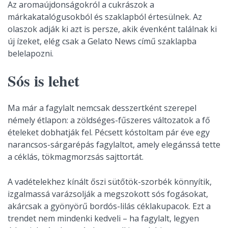
Az aromaújdonságokról a cukrászok a
márkakatalógusokból és szaklapból értesülnek. Az
olaszok adják ki azt is persze, akik évenként találnak ki
új ízeket, elég csak a Gelato News című szaklapba
belelapozni.
Sós is lehet
Ma már a fagylalt nemcsak desszertként szerepel
némely étlapon: a zöldséges-fűszeres változatok a fő
ételeket dobhatják fel. Pécsett kóstoltam pár éve egy
narancsos-sárgarépás fagylaltot, amely elegánssá tette
a céklás, tökmagmorzsás sajttortát.
A vadételekhez kínált őszi sütőtök-szorbék könnyítik,
izgalmassá varázsolják a megszokott sós fogásokat,
akárcsak a gyönyörű bordós-lilás céklakupacok. Ezt a
trendet nem mindenki kedveli – ha fagylalt, legyen