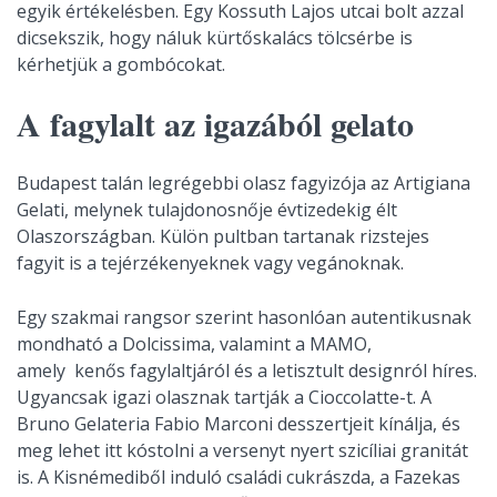
egyik értékelésben. Egy Kossuth Lajos utcai bolt azzal
dicsekszik, hogy náluk kürtőskalács tölcsérbe is
kérhetjük a gombócokat.
A fagylalt az igazából gelato
Budapest talán legrégebbi olasz fagyizója az Artigiana
Gelati, melynek tulajdonosnője évtizedekig élt
Olaszországban. Külön pultban tartanak rizstejes
fagyit is a tejérzékenyeknek vagy vegánoknak.
Egy szakmai rangsor szerint hasonlóan autentikusnak
mondható a Dolcissima, valamint a MAMO,
amely kenős fagylaltjáról és a letisztult designról híres.
Ugyancsak igazi olasznak tartják a Cioccolatte-t. A
Bruno Gelateria Fabio Marconi desszertjeit kínálja, és
meg lehet itt kóstolni a versenyt nyert szicíliai granitát
is. A Kisnémediből induló családi cukrászda, a Fazekas