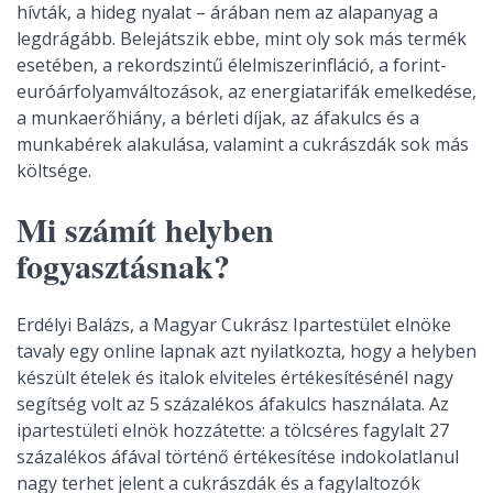
hívták, a hideg nyalat – árában nem az alapanyag a
legdrágább. Belejátszik ebbe, mint oly sok más termék
esetében, a rekordszintű élelmiszerinfláció, a forint-
euróárfolyamváltozások, az energiatarifák emelkedése,
a munkaerőhiány, a bérleti díjak, az áfakulcs és a
munkabérek alakulása, valamint a cukrászdák sok más
költsége.
Mi számít helyben
fogyasztásnak?
Erdélyi Balázs, a Magyar Cukrász Ipartestület elnöke
tavaly egy online lapnak azt nyilatkozta, hogy a helyben
készült ételek és italok elviteles értékesítésénél nagy
segítség volt az 5 százalékos áfakulcs használata. Az
ipartestületi elnök hozzátette: a tölcséres fagylalt 27
százalékos áfával történő értékesítése indokolatlanul
nagy terhet jelent a cukrászdák és a fagylaltozók