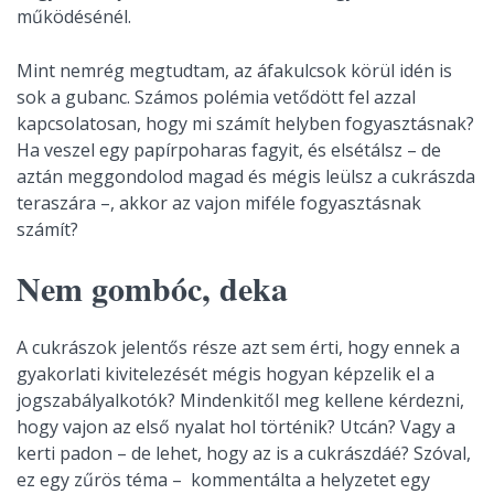
működésénél.
Mint nemrég megtudtam, az áfakulcsok körül idén is
sok a gubanc. Számos polémia vetődött fel azzal
kapcsolatosan, hogy mi számít helyben fogyasztásnak?
Ha veszel egy papírpoharas fagyit, és elsétálsz – de
aztán meggondolod magad és mégis leülsz a cukrászda
teraszára –, akkor az vajon miféle fogyasztásnak
számít?
Nem gombóc, deka
A cukrászok jelentős része azt sem érti, hogy ennek a
gyakorlati kivitelezését mégis hogyan képzelik el a
jogszabályalkotók? Mindenkitől meg kellene kérdezni,
hogy vajon az első nyalat hol történik? Utcán? Vagy a
kerti padon – de lehet, hogy az is a cukrászdáé? Szóval,
ez egy zűrös téma – kommentálta a helyzetet egy