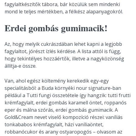
fagylaltkészítők tábora, bár közülük sem mindenki
mond le teljes mértékben, a félkész alapanyagokról.
Erdei gombás gumimacik!
Az, hogy melyik cukrászdában lehet kapni a legjobb
fagylaltot, jórészt ízlés kérdése. A lista attól is függ,
hogy tekintélyes hozzáértők, illetve a nagyközönség
állítja-e össze.
Van, ahol egész költemény kerekedik egy-egy
specialitásból: a Buda környéki nour signature-ban
például a Tutti fungi összetétele így hangzik: tutti frutti
krémfagylalt, erdei gombás karamell öntet, roppanós
eper és málna szórás, erdei gombás gumimacik. A
Gold&Cream nevet viselő kompozíció részei: vaníliás
tonkababos krémfagylalt, házi vaníliaöntet,
robbanócukor és arany ostyaropogós – olvasom az