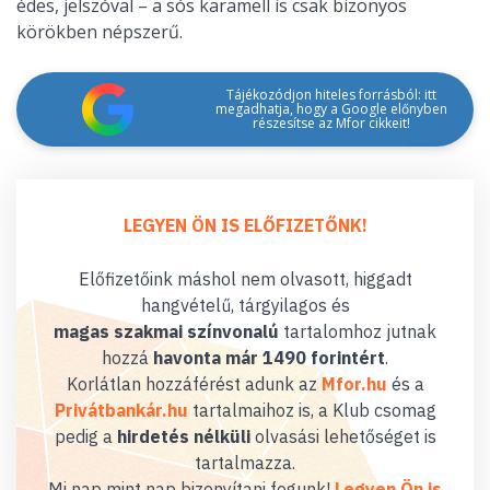
édes, jelszóval – a sós karamell is csak bizonyos
körökben népszerű.
Tájékozódjon hiteles forrásból: itt
megadhatja, hogy a Google előnyben
részesítse az Mfor cikkeit!
LEGYEN ÖN IS ELŐFIZETŐNK!
Előfizetőink máshol nem olvasott, higgadt
hangvételű, tárgyilagos és
magas szakmai színvonalú
tartalomhoz jutnak
hozzá
havonta már 1490 forintért
.
Korlátlan hozzáférést adunk az
Mfor.hu
és a
Privátbankár.hu
tartalmaihoz is, a Klub csomag
pedig a
hirdetés nélküli
olvasási lehetőséget is
tartalmazza.
Mi nap mint nap bizonyítani fogunk!
Legyen Ön is