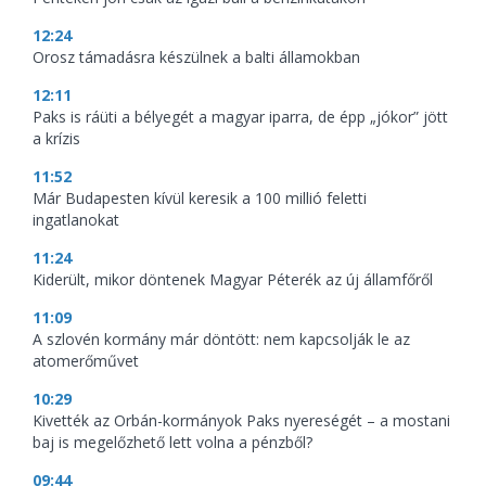
12:24
Orosz támadásra készülnek a balti államokban
12:11
Paks is ráüti a bélyegét a magyar iparra, de épp „jókor” jött
a krízis
11:52
Már Budapesten kívül keresik a 100 millió feletti
ingatlanokat
11:24
Kiderült, mikor döntenek Magyar Péterék az új államfőről
11:09
A szlovén kormány már döntött: nem kapcsolják le az
atomerőművet
10:29
Kivették az Orbán-kormányok Paks nyereségét – a mostani
baj is megelőzhető lett volna a pénzből?
09:44