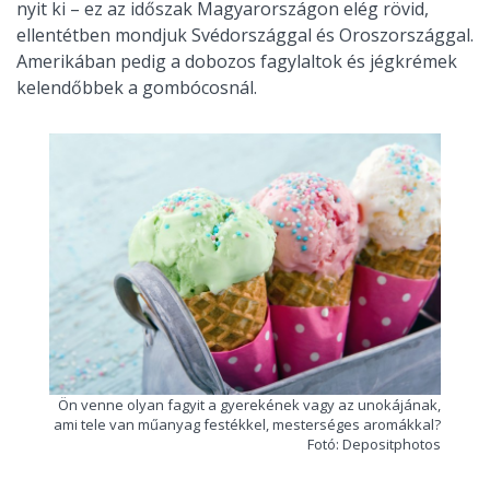
nyit ki – ez az időszak Magyarországon elég rövid,
ellentétben mondjuk Svédországgal és Oroszországgal.
Amerikában pedig a dobozos fagylaltok és jégkrémek
kelendőbbek a gombócosnál.
Ön venne olyan fagyit a gyerekének vagy az unokájának,
ami tele van műanyag festékkel, mesterséges aromákkal?
Fotó: Depositphotos