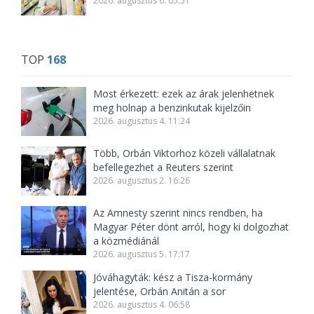
2026. augusztus 6. 05:51
TOP
168
Most érkezett: ezek az árak jelenhetnek
meg holnap a benzinkutak kijelzőin
2026. augusztus 4. 11:24
Több, Orbán Viktorhoz közeli vállalatnak
befellegezhet a Reuters szerint
2026. augusztus 2. 16:26
Az Amnesty szerint nincs rendben, ha
Magyar Péter dönt arról, hogy ki dolgozhat
a közmédiánál
2026. augusztus 5. 17:17
Jóváhagyták: kész a Tisza-kormány
jelentése, Orbán Anitán a sor
2026. augusztus 4. 06:58