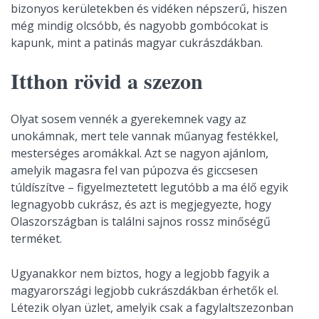
bizonyos kerületekben és vidéken népszerű, hiszen
még mindig olcsóbb, és nagyobb gombócokat is
kapunk, mint a patinás magyar cukrászdákban.
Itthon rövid a szezon
Olyat sosem vennék a gyerekemnek vagy az
unokámnak, mert tele vannak műanyag festékkel,
mesterséges aromákkal. Azt se nagyon ajánlom,
amelyik magasra fel van púpozva és giccsesen
túldíszítve – figyelmeztetett legutóbb a ma élő egyik
legnagyobb cukrász, és azt is megjegyezte, hogy
Olaszországban is találni sajnos rossz minőségű
terméket.
Ugyanakkor nem biztos, hogy a legjobb fagyik a
magyarországi legjobb cukrászdákban érhetők el.
Létezik olyan üzlet, amelyik csak a fagylaltszezonban