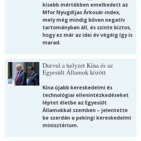
kisebb mértékben emelkedett az
Mfor Nyugdíjas Árkosár-index,
mely még mindig bőven negatív
tartományban áll, és szinte biztos,
hogy ez már az idei év végéig így is
marad.
Durvul a helyzet Kína és az
Egyesült Államok között
Kína újabb kereskedelmi és
technológiai ellenintézkedéseket
léptet életbe az Egyesült
Államokkal szemben – jelentette
be szerdán a pekingi kereskedelmi
minisztérium.