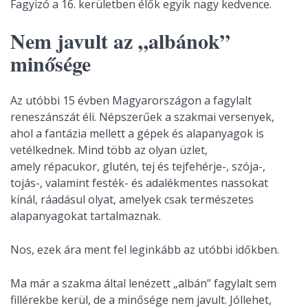
Fagyizó a 16. kerületben élők egyik nagy kedvence.
Nem javult az „albánok”
minősége
Az utóbbi 15 évben Magyarországon a fagylalt
reneszánszát éli. Népszerűek a szakmai versenyek,
ahol a fantázia mellett a gépek és alapanyagok is
vetélkednek. Mind több az olyan üzlet,
amely répacukor, glutén, tej és tejfehérje-, szója-,
tojás-, valamint festék- és adalékmentes nassokat
kínál, ráadásul olyat, amelyek csak természetes
alapanyagokat tartalmaznak.
Nos, ezek ára ment fel leginkább az utóbbi időkben.
Ma már a szakma által lenézett „albán” fagylalt sem
fillérekbe kerül, de a minősége nem javult. Jóllehet,