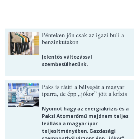
Pénteken jön csak az igazi buli a
benzinkutakon
Jelentős változással
szembesülhetünk.
Paks is ráüti a bélyegét a magyar
iparra, de épp „jókor” jött a krízis
Nyomot hagy az energiakrízis és a
Paksi Atomerőmű majdnem teljes
leállása a magyar ipar
teljesítményében. Gazdasági
szempontból viszont épp „jókor”,