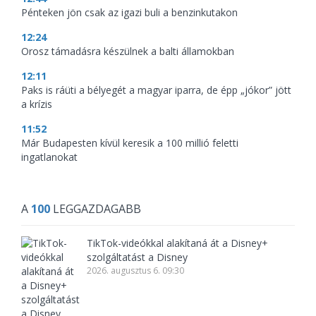
Pénteken jön csak az igazi buli a benzinkutakon
12:24
Orosz támadásra készülnek a balti államokban
12:11
Paks is ráüti a bélyegét a magyar iparra, de épp „jókor” jött
a krízis
11:52
Már Budapesten kívül keresik a 100 millió feletti
ingatlanokat
A
100
LEGGAZDAGABB
TikTok-videókkal alakítaná át a Disney+
szolgáltatást a Disney
2026. augusztus 6. 09:30