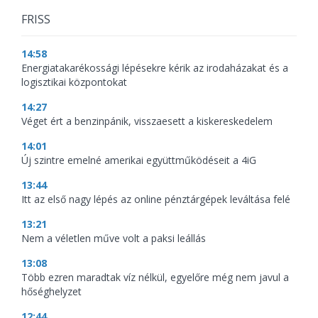
FRISS
14:58
Energiatakarékossági lépésekre kérik az irodaházakat és a
logisztikai központokat
14:27
Véget ért a benzinpánik, visszaesett a kiskereskedelem
14:01
Új szintre emelné amerikai együttműködéseit a 4iG
13:44
Itt az első nagy lépés az online pénztárgépek leváltása felé
13:21
Nem a véletlen műve volt a paksi leállás
13:08
Több ezren maradtak víz nélkül, egyelőre még nem javul a
hőséghelyzet
12:44