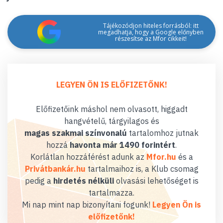
Tájékozódjon hiteles forrásból: itt
megadhatja, hogy a Google előnyben
részesítse az Mfor cikkeit!
LEGYEN ÖN IS ELŐFIZETŐNK!
Előfizetőink máshol nem olvasott, higgadt
hangvételű, tárgyilagos és
magas szakmai színvonalú
tartalomhoz jutnak
hozzá
havonta már 1490 forintért
.
Korlátlan hozzáférést adunk az
Mfor.hu
és a
Privátbankár.hu
tartalmaihoz is, a Klub csomag
pedig a
hirdetés nélküli
olvasási lehetőséget is
tartalmazza.
Mi nap mint nap bizonyítani fogunk!
Legyen Ön is
előfizetőnk!