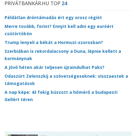
PRIVÁTBANKÁR.HU TOP
24
Példátlan dróntámadás ért egy orosz régiót
Merre tovább, forint? Ennyit kell adni egy euróért
csütörtökön
Trump lenyeli a békát a Hormuzi-szorosban?
Szerbiában is rekordalacsony a Duna, lépnie kellett a
kormánynak
A jövő héten akár teljesen újraindulhat Paks?
Odaszúrt Zelenszkij a szövetségeseknek: visszaestek a
támogatások
A nap képe: 43 fokig kúszott a hőmérő a budapesti
Gellért téren