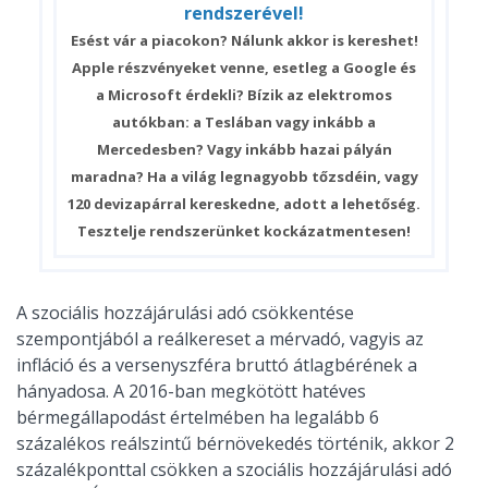
rendszerével!
Esést vár a piacokon? Nálunk akkor is kereshet!
Apple részvényeket venne, esetleg a Google és
a Microsoft érdekli? Bízik az elektromos
autókban: a Teslában vagy inkább a
Mercedesben? Vagy inkább hazai pályán
maradna? Ha a világ legnagyobb tőzsdéin, vagy
120 devizapárral kereskedne, adott a lehetőség.
Tesztelje rendszerünket kockázatmentesen!
A szociális hozzájárulási adó csökkentése
szempontjából a reálkereset a mérvadó, vagyis az
infláció és a versenyszféra bruttó átlagbérének a
hányadosa. A 2016-ban megkötött hatéves
bérmegállapodást értelmében ha legalább 6
százalékos reálszintű bérnövekedés történik, akkor 2
százalékponttal csökken a szociális hozzájárulási adó