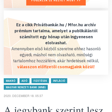
FOGLALJA LE HELYÉT MOST >>
Ez a cikk Privátbankár.hu / Mfor.hu archív
prémium tartalma, amelyet a publikálástól
számított egy hónap után ingyenesen
elolvashat.
Amennyiben első kézből szeretne ehhez hasonló
egyedi, máshol nem olvasható, minőségi
tartalomhoz hozzáférni, akár hirdetések nélkül,
válasszon előfizetői csomagjaink közül!
MAKRÓ
ADÓ
FIZETÉSEK
INFLÁCIÓ
MAGYAR NEMZETI BANK (MNB)
2020. DECEMBER 18. 05:37
A jegybank szerint lesz