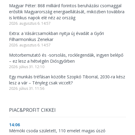
Magyar Péter: 868 milliárd forintos beruházási csomaggal
erősítik Magyarország energiaellátását, miközben továbbra
is kritikus napok elé néz az ország
2026. augusztus 6. 14:57
Extra: a Vásárcsarnokban nyitja új évadát a Győri
Filharmonikus Zenekar
2026. augusztus 6. 14:57
Motorbemutató és -sorsolás, rocklegendák, ingyen belépő
– ez lesz a hétvégén Diósgyőrben
2026. július 31. 12:10
Egy munkás tréfásan közölte Szopkó Tiborral, 2030-ra kész
lesz a vár – Tényleg csak viccelt?
2026. július 31. 11:56
PIAC&PROFIT CIKKEI
14:06
Mérnöki csoda született, 110 emelet magas úszó