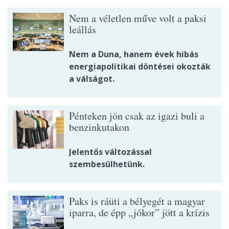
Nem a véletlen műve volt a paksi
leállás
Nem a Duna, hanem évek hibás
energiapolitikai döntései okozták
a válságot.
Pénteken jön csak az igazi buli a
benzinkutakon
Jelentős változással
szembesülhetünk.
Paks is ráüti a bélyegét a magyar
iparra, de épp „jókor” jött a krízis