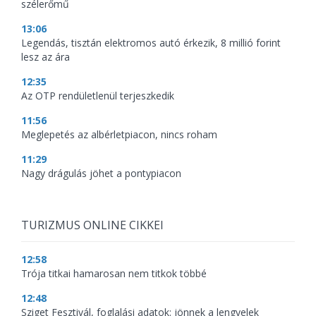
szélerőmű
13:06
Legendás, tisztán elektromos autó érkezik, 8 millió forint
lesz az ára
12:35
Az OTP rendületlenül terjeszkedik
11:56
Meglepetés az albérletpiacon, nincs roham
11:29
Nagy drágulás jöhet a pontypiacon
TURIZMUS ONLINE CIKKEI
12:58
Trója titkai hamarosan nem titkok többé
12:48
Sziget Fesztivál, foglalási adatok: jönnek a lengyelek