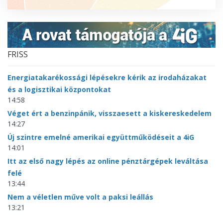
FRISS
Energiatakarékossági lépésekre kérik az irodaházakat
és a logisztikai központokat
14:58
Véget ért a benzinpánik, visszaesett a kiskereskedelem
14:27
Új szintre emelné amerikai együttműködéseit a 4iG
14:01
Itt az első nagy lépés az online pénztárgépek leváltása
felé
13:44
Nem a véletlen műve volt a paksi leállás
13:21