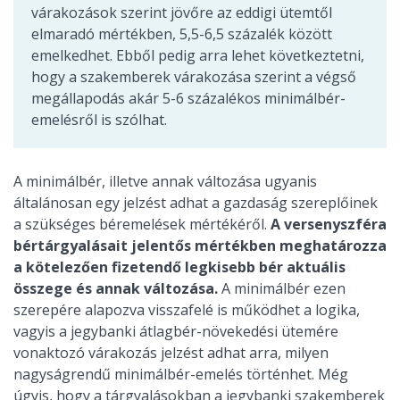
várakozások szerint jövőre az eddigi ütemtől
elmaradó mértékben, 5,5-6,5 százalék között
emelkedhet. Ebből pedig arra lehet következtetni,
hogy a szakemberek várakozása szerint a végső
megállapodás akár 5-6 százalékos minimálbér-
emelésről is szólhat.
A minimálbér, illetve annak változása ugyanis
általánosan egy jelzést adhat a gazdaság szereplőinek
a szükséges béremelések mértékéről.
A versenyszféra
bértárgyalásait jelentős mértékben meghatározza
a kötelezően fizetendő legkisebb bér aktuális
összege és annak változása.
A minimálbér ezen
szerepére alapozva visszafelé is működhet a logika,
vagyis a jegybanki átlagbér-növekedési ütemére
vonaktozó várakozás jelzést adhat arra, milyen
nagyságrendű minimálbér-emelés történhet. Még
úgyis, hogy a tárgyalásokban a jegybanki szakemberek