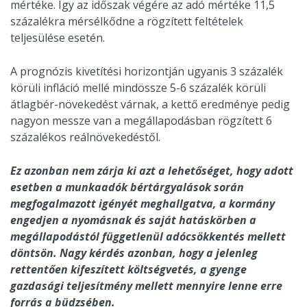
mértéke. Így az időszak végére az adó mértéke 11,5
százalékra mérsélkődne a rögzített feltételek
teljesülése esetén.
A prognózis kivetítési horizontján ugyanis 3 százalék
körüli infláció mellé mindössze 5-6 százalék körüli
átlagbér-növekedést várnak, a kettő eredménye pedig
nagyon messze van a megállapodásban rögzített 6
százalékos reálnövekedéstől.
Ez azonban nem zárja ki azt a lehetőséget, hogy adott
esetben a munkaadók bértárgyalások során
megfogalmazott igényét meghallgatva, a kormány
engedjen a nyomásnak és saját hatáskörben a
megállapodástól függetlenül adócsökkentés mellett
döntsön. Nagy kérdés azonban, hogy a jelenleg
rettentően kifeszített költségvetés, a gyenge
gazdasági teljesítmény mellett mennyire lenne erre
forrás a büdzsében.