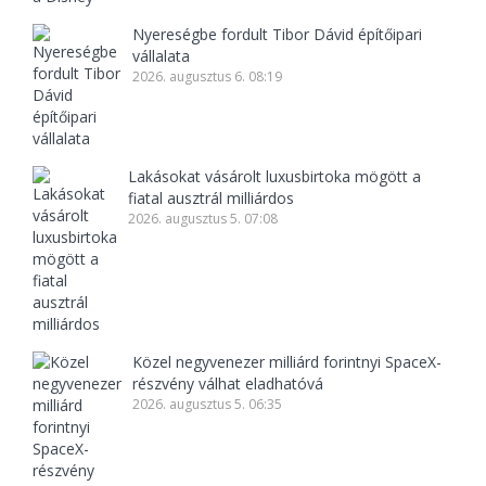
Nyereségbe fordult Tibor Dávid építőipari
vállalata
2026. augusztus 6. 08:19
Lakásokat vásárolt luxusbirtoka mögött a
fiatal ausztrál milliárdos
2026. augusztus 5. 07:08
Közel negyvenezer milliárd forintnyi SpaceX-
részvény válhat eladhatóvá
2026. augusztus 5. 06:35