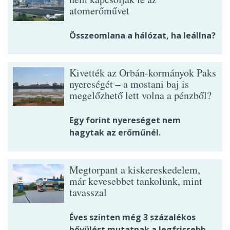
atomerőművet
Összeomlana a hálózat, ha leállna?
Kivették az Orbán-kormányok Paks
nyereségét – a mostani baj is
megelőzhető lett volna a pénzből?
Egy forint nyereséget nem
hagytak az erőműnél.
Megtorpant a kiskereskedelem,
már kevesebbet tankolunk, mint
tavasszal
Éves szinten még 3 százalékos
bővülést mutatnak a legfrissebb