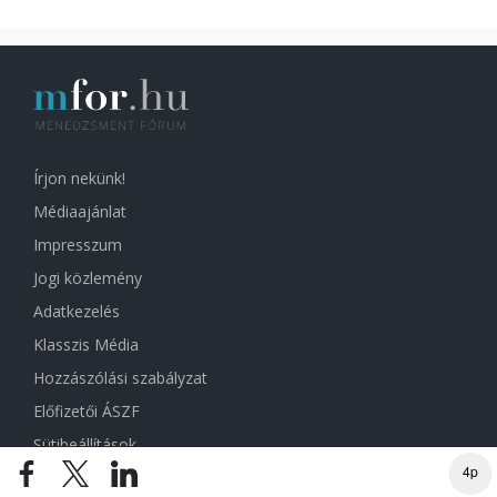
Írjon nekünk!
Médiaajánlat
Impresszum
Jogi közlemény
Adatkezelés
Klasszis Média
Hozzászólási szabályzat
Előfizetői ÁSZF
Sütibeállítások
4p