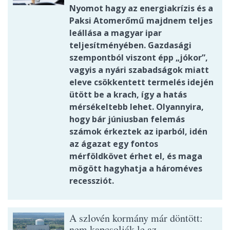
Nyomot hagy az energiakrízis és a
Paksi Atomerőmű majdnem teljes
leállása a magyar ipar
teljesítményében. Gazdasági
szempontból viszont épp „jókor”,
vagyis a nyári szabadságok miatt
eleve csökkentett termelés idején
ütött be a krach, így a hatás
mérsékeltebb lehet. Olyannyira,
hogy bár júniusban felemás
számok érkeztek az iparból, idén
az ágazat egy fontos
mérföldkövet érhet el, és maga
mögött hagyhatja a hároméves
recessziót.
A szlovén kormány már döntött:
nem kapcsolják le az