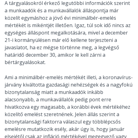
A tárgyalásokról érkező legutóbbi információk szerint
a munkaadók és a munkavállalók álláspontja már
közelít egymáshoz a jövő évi minimálbér-emelés
mértékét is mikéntjét illetően. Igaz, túl sok idő nincs az
egységes álláspont megalkotására, mivel a december
21-i kormányülésen már elő kellene terjeszteni a
javaslatot, ha ez mégse történne meg, a legvégső
határidő december 30, amikor le kell zárni a
bértárgyalásokat.
Ami a minimálbér-emelés mértékét illeti, a koronavírus-
járvány kiváltotta gazdasági nehézségek és a nagyfokú
bizonytalanság miatt a munkaadók inkább
alacsonyabb, a munkavállalók pedig pont erre
hivatkozva egy magasabb, a korábbi évek mértékéhez
közelítő emelést szeretnének. Jelen állás szerint a
bizonytalansági faktorra válaszul egy többlépcsős
emelésre mutatkozik esély, akár úgy is, hogy január
elsejétől csak az infláció mértékével megegyező vagy