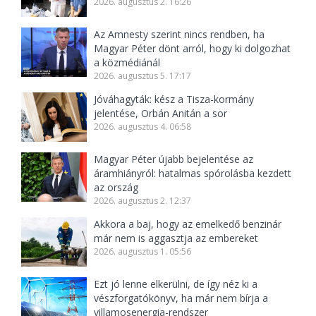
2026. augusztus 2. 16:26
Az Amnesty szerint nincs rendben, ha
Magyar Péter dönt arról, hogy ki dolgozhat
a közmédiánál
2026. augusztus 5. 17:17
Jóváhagyták: kész a Tisza-kormány
jelentése, Orbán Anitán a sor
2026. augusztus 4. 06:58
Magyar Péter újabb bejelentése az
áramhiányról: hatalmas spórolásba kezdett
az ország
2026. augusztus 2. 12:37
Akkora a baj, hogy az emelkedő benzinár
már nem is aggasztja az embereket
2026. augusztus 1. 05:56
Ezt jó lenne elkerülni, de így néz ki a
vészforgatókönyv, ha már nem bírja a
villamosenergia-rendszer