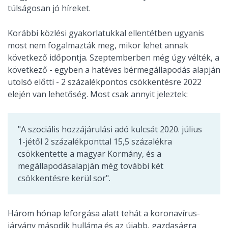
túlságosan jó híreket.
Korábbi közlési gyakorlatukkal ellentétben ugyanis
most nem fogalmazták meg, mikor lehet annak
következő időpontja. Szeptemberben még úgy vélték, a
következő - egyben a hatéves bérmegállapodás alapján
utolsó előtti - 2 százalékpontos csökkentésre 2022
elején van lehetőség. Most csak annyit jeleztek:
"A szociális hozzájárulási adó kulcsát 2020. július
1-jétől 2 százalékponttal 15,5 százalékra
csökkentette a magyar Kormány, és a
megállapodásalapján még további két
csökkentésre kerül sor".
Három hónap leforgása alatt tehát a koronavírus-
járvány második hulláma és az újabb, gazdaságra