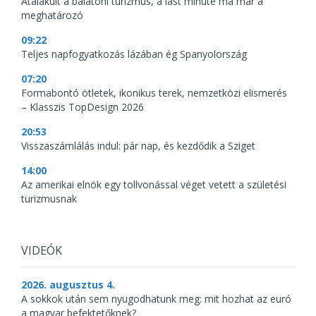
Átalakult a balatoni turizmus, a last minute ma már a
meghatározó
09:22
Teljes napfogyatkozás lázában ég Spanyolország
07:20
Formabontó ötletek, ikonikus terek, nemzetközi elismerés
– Klasszis TopDesign 2026
20:53
Visszaszámlálás indul: pár nap, és kezdődik a Sziget
14:00
Az amerikai elnök egy tollvonással véget vetett a születési
turizmusnak
VIDEÓK
2026. augusztus 4.
A sokkok után sem nyugodhatunk meg: mit hozhat az euró
a magyar befektetőknek?