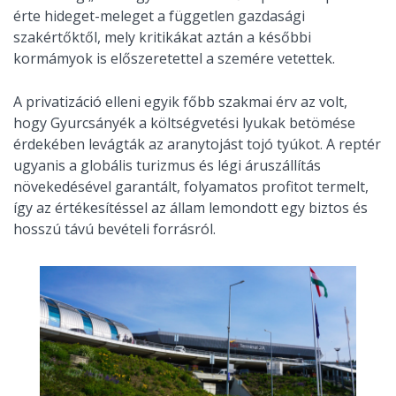
érte hideget-meleget a független gazdasági
szakértőktől, mely kritikákat aztán a későbbi
kormámyok is előszeretettel a szemére vetettek.
A privatizáció elleni egyik főbb szakmai érv az volt,
hogy Gyurcsányék a költségvetési lyukak betömése
érdekében levágták az aranytojást tojó tyúkot. A reptér
ugyanis a globális turizmus és légi áruszállítás
növekedésével garantált, folyamatos profitot termelt,
így az értékesítéssel az állam lemondott egy biztos és
hosszú távú bevételi forrásról.