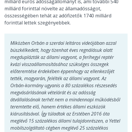
milliárd eurós adósságállományt is, ami további 540
milliárd forinttal növelte az államadósságot,
összességében tehát az adófizetők 1740 milliárd
forinttal lettek szegényebbek.
Miközben Orbán a szerdai leltáros videójában azzal
büszkélkedett, hogy tizenhat éves regnálásuk alatt
megduplázták az állami vagyont, a ferihegyi reptér
kvázi visszaállamosításához szükséges összegek
előteremtése érdekében éppenhogy az ellenkezőjét
tették, magyarán, felélték az állami vagyont. Az
Orbán-kormány ugyanis a 80 százalékos részesedés
megvásárlásának vételárát és az adósság
átvállalásának terhét nem a mindennapi működésből
teremtette elő, hanem értékes állami eszközök
kiárusításával. Így túladtak az Erstében 2016 óta
meglévő 15 százalékos állami tulajdonrészen, a Yettel
mobilszolgáltató cégben meglévő 25 százalékos