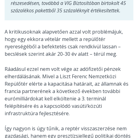
részesedésen, továbbá a VIG Biztosítóban birtokolt 45
százalékos pakettből 35 százaléknyit értékesítettek.
A kritikusoknak alapvetően azzal volt problémájuk,
hogy egy ekkora vételár mellett a repülőtér
nyereségéből a befektetés csak rendkívül lassan –
becslések szerint akár 20-30 év alatt – térül meg.
Ráadásul ezzel nem volt vége az adófizetői pénzek
elherdálásának. Mivel a Liszt Ferenc Nemzetközi
Repülőtér elérte a kapacitása határait, az államnak és
francia partnerének a következő években további
eurómilliárdokat kell elköltenie a 3. terminál
felépítésére és a kapcsolódó vasúti/közúti
infrastruktúra fejlesztésére.
Így nagyon is úgy tűnik, a reptér visszaszerzése nem
gazdasági, hanem egy presztízsjellegű politikai döntés