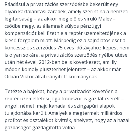
Ráadásul a privatizációs szerződésbe bekerült egy
olyan kártalanítási záradék, amely szerint ha a nemzeti
légitársaság – az akkor még élő és viruló Malév –
csődbe megy, az államnak súlyos pénzügyi
kompenzációt kell fizetnie a reptér üzemeltetőjének a
kieső forgalom miatt. Márpedig ez a sajnálatos eset a
koncessziós szerződés 75 éves időtávjához képest nem
is olyan sokára, a privatizációs szerződés nyélbe ütése
után hét évvel, 2012-ben be is következett, ami ily
módon komoly pluszterhet jelentett – az akkor már
Orbán Viktor által irányított kormánynak.
Tetézte a bajokat, hogy a privatizációt követően a
reptér üzemeltetési joga többször is gazdát cserélt –
angol, német, majd kanadai és szingapúri alapok
tulajdonába került. Amelyek a megtermelt milliárdos
profitot és osztalékot kivitték, ahelyett, hogy az a hazai
gazdaságot gazdagította volna.