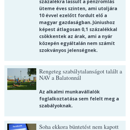
százalékra lassult a pénzromlás
üteme éves szinten, ami utoljára
10 évvel ezelőtt fordult elő a
magyar gazdaságban. Júniushoz
képest átlagosan 0,1 százalékkal
csökkentek az árak, ami a nyár
közepén egyáltalán nem számít
szokványos jelenségnek.
Rengeteg szabálytalanságot talált a
NAV a Balatonnál
Az alkalmi munkavállalók
foglalkoztatása sem felelt meg a
szabályoknak.
Soha ekkora büntetést nem kapott