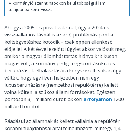
A kormányfő szerint napokon belül többségi állami
tulajdonba kerül vissza.
Ahogy a 2005-ös privatizálásnál, úgy a 2024-es
visszaállamosításnál is az első problémás pont a
költségvetéshez kötődik – csak éppen ellenkező
előjellel. A két évvel ezelőtti ügylet akkor valósult meg,
amikor a magyar államháztartás hiánya kritikusan
magas volt, a kormány pedig megszorításokra és
beruházások elhalasztására kényszerült. Sokan úgy
vélték, hogy egy ilyen helyzetben nem egy
luxusberuházásra (nemzetközi repülőtérre) kellett
volna költeni a szűkös állami forrásokat. Egészen
pontosan 3,1 milliárd eurót, akkori
árfolyamon
1200
milliárd forintot.
Ráadásul az államnak át kellett vállalnia a repülőtér
korábbi tulajdonosai által felhalmozott, mintegy 1,4