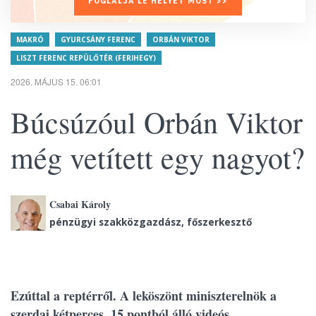
FOGLALJA LE HELYÉT MOST >>
MAKRÓ
GYURCSÁNY FERENC
ORBÁN VIKTOR
LISZT FERENC REPÜLŐTÉR (FERIHEGY)
2026. MÁJUS 15. 06:01
Búcsúzóul Orbán Viktor
még vetített egy nagyot?
Csabai Károly
pénzügyi szakközgazdász, főszerkesztő
Ezúttal a reptérről. A leköszönt miniszterelnök a
szerdai kétperces, 15 pontból álló videós