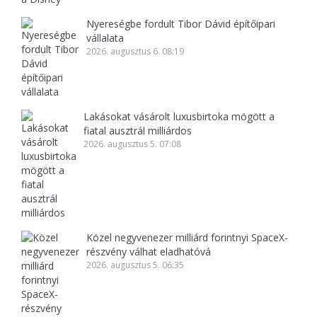
Nyereségbe fordult Tibor Dávid építőipari
vállalata
2026. augusztus 6. 08:19
Lakásokat vásárolt luxusbirtoka mögött a
fiatal ausztrál milliárdos
2026. augusztus 5. 07:08
Közel negyvenezer milliárd forintnyi SpaceX-
részvény válhat eladhatóvá
2026. augusztus 5. 06:35