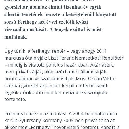
gyorsleltárjában az elmúlt tizenhat év egyik
sikertörténetének nevezte a kétségtelenül hányatott
sorsú Ferihegy két évvel ezelőtti kvázi
visszaállamosítását. A tények ezúttal is mást
mutatnak.
Úgy tűnik, a ferihegyi reptér – vagy ahogy 2011
márciusa óta hívják: Liszt Ferenc Nemzetközi Repülőtér
– mindig is vitatott pont kis hazánkban. Akár azért,
mert privatizálják, akár azért, mert államosítják,
pontosabban visszaállamosítják. Most Orbán Viktor
szerdai gyorsleltárja miatt került előtérbe ismét
légikikötőnk több mint két évtizedre viszonyuló
története.
Érdemes felidézni az indulást. A 2004-ben hatalomra
került Gyurcsány-kormány 2005-ben privatizálta az
akkor még „Ferihegyi” nevet viselő repteret. Kapott is