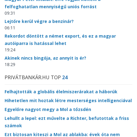
felfoghatatlan mennyiségű uniós forrást
09:31
Lejtőre kerül végre a benzinár?
06:11
Rekordot döntött a német export, és ez a magyar
autóiparra is hatással lehet
19:24
Akinek nincs bingója, az annyit is ér?
18:29
PRIVÁTBANKÁR.HU TOP
24
Felhajtották a globális élelmiszerárakat a háborúk
Hihetetlen mit hoztak létre mesterséges intelligenciával
Egyelőre nagyot megy a Mol a tőzsdén
Lehullt a lepel: ezt művelte a Richter, befutottak a friss
számok
Ezt biztosan kiteszi a Mol az ablakba: évek óta nem