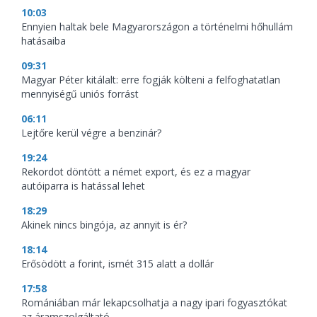
10:03
Ennyien haltak bele Magyarországon a történelmi hőhullám
hatásaiba
09:31
Magyar Péter kitálalt: erre fogják költeni a felfoghatatlan
mennyiségű uniós forrást
06:11
Lejtőre kerül végre a benzinár?
19:24
Rekordot döntött a német export, és ez a magyar
autóiparra is hatással lehet
18:29
Akinek nincs bingója, az annyit is ér?
18:14
Erősödött a forint, ismét 315 alatt a dollár
17:58
Romániában már lekapcsolhatja a nagy ipari fogyasztókat
az áramszolgáltató