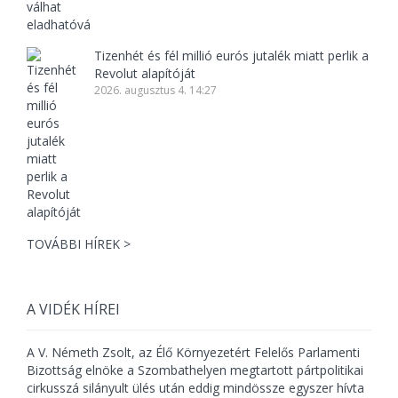
Tizenhét és fél millió eurós jutalék miatt perlik a
Revolut alapítóját
2026. augusztus 4. 14:27
TOVÁBBI HÍREK >
A VIDÉK HÍREI
A V. Németh Zsolt, az Élő Környezetért Felelős Parlamenti
Bizottság elnöke a Szombathelyen megtartott pártpolitikai
cirkusszá silányult ülés után eddig mindössze egyszer hívta