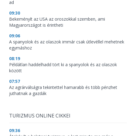
ad
09:30
Bekeményít az USA az oroszokkal szemben, ami
Magyarországot is érintheti
09:06
A spanyolok és az olaszok immár csak útlevéllel mehetnek
egymáshoz
08:19
Példátlan haddelhadd tört ki a spanyolok és az olaszok
között
07:57
Az agrárválságra tekintettel hamarabb és több pénzhet
juthatnak a gazdák
TURIZMUS ONLINE CIKKEI
09:36