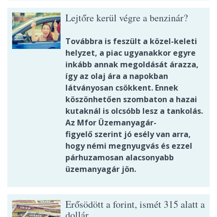
Lejtőre kerül végre a benzinár?
Továbbra is feszült a közel-keleti
helyzet, a piac ugyanakkor egyre
inkább annak megoldását árazza,
így az olaj ára a napokban
látványosan csökkent. Ennek
köszönhetően szombaton a hazai
kutaknál is olcsóbb lesz a tankolás.
Az Mfor Üzemanyagár-
figyelő szerint jó esély van arra,
hogy némi megnyugvás és ezzel
párhuzamosan alacsonyabb
üzemanyagár jön.
Erősödött a forint, ismét 315 alatt a
dollár