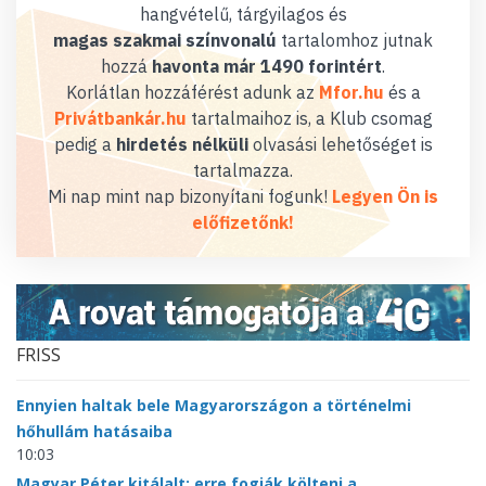
hangvételű, tárgyilagos és
magas szakmai színvonalú
tartalomhoz jutnak
hozzá
havonta már 1490 forintért
.
Korlátlan hozzáférést adunk az
Mfor.hu
és a
Privátbankár.hu
tartalmaihoz is, a Klub csomag
pedig a
hirdetés nélküli
olvasási lehetőséget is
tartalmazza.
Mi nap mint nap bizonyítani fogunk!
Legyen Ön is
előfizetőnk!
FRISS
Ennyien haltak bele Magyarországon a történelmi
hőhullám hatásaiba
10:03
Magyar Péter kitálalt: erre fogják költeni a