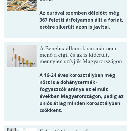
Az euróval szemben délelőtt még
367 feletti árfolyamon állt a forint,
estére sikerült azon is javítai.
A Benelux államokban már nem
menő a cigi, és az is kiderült,
mennyien szívják Magyarországon
A 16-24 éves korosztályban még
nőtt is a dohánytermék-
fogyasztók aránya az elmúlt
években Magyarországon, pedig az
uniós átlag minden korosztályban
csökkent.