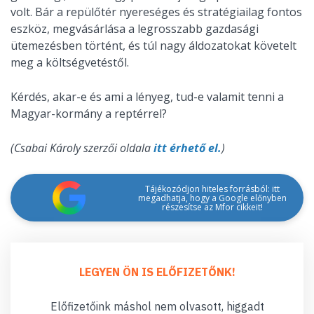
volt. Bár a repülőtér nyereséges és stratégiailag fontos
eszköz, megvásárlása a legrosszabb gazdasági
ütemezésben történt, és túl nagy áldozatokat követelt
meg a költségvetéstől.
Kérdés, akar-e és ami a lényeg, tud-e valamit tenni a
Magyar-kormány a reptérrel?
(Csabai Károly szerzői oldala
itt érhető el.
)
Tájékozódjon hiteles forrásból: itt
megadhatja, hogy a Google előnyben
részesítse az Mfor cikkeit!
LEGYEN ÖN IS ELŐFIZETŐNK!
Előfizetőink máshol nem olvasott, higgadt