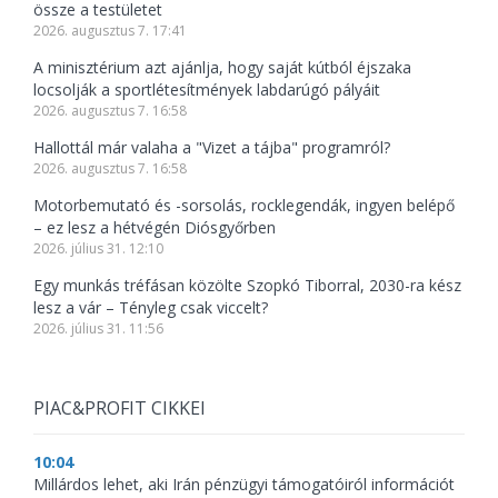
össze a testületet
2026. augusztus 7. 17:41
A minisztérium azt ajánlja, hogy saját kútból éjszaka
locsolják a sportlétesítmények labdarúgó pályáit
2026. augusztus 7. 16:58
Hallottál már valaha a "Vizet a tájba" programról?
2026. augusztus 7. 16:58
Motorbemutató és -sorsolás, rocklegendák, ingyen belépő
– ez lesz a hétvégén Diósgyőrben
2026. július 31. 12:10
Egy munkás tréfásan közölte Szopkó Tiborral, 2030-ra kész
lesz a vár – Tényleg csak viccelt?
2026. július 31. 11:56
PIAC&PROFIT CIKKEI
10:04
Millárdos lehet, aki Irán pénzügyi támogatóiról információt