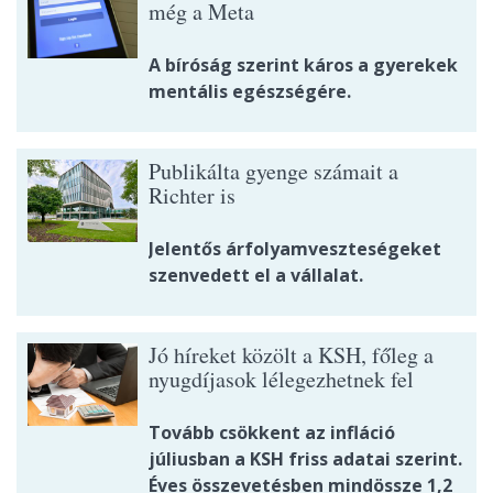
még a Meta
A bíróság szerint káros a gyerekek
mentális egészségére.
Publikálta gyenge számait a
Richter is
Jelentős árfolyamveszteségeket
szenvedett el a vállalat.
Jó híreket közölt a KSH, főleg a
nyugdíjasok lélegezhetnek fel
Tovább csökkent az infláció
júliusban a KSH friss adatai szerint.
Éves összevetésben mindössze 1,2