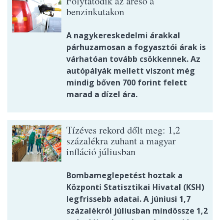
Folytatódik az áreső a
benzinkutakon
A nagykereskedelmi árakkal
párhuzamosan a fogyasztói árak is
várhatóan tovább csökkennek. Az
autópályák mellett viszont még
mindig bőven 700 forint felett
marad a dízel ára.
Tízéves rekord dőlt meg: 1,2
százalékra zuhant a magyar
infláció júliusban
Bombameglepetést hoztak a
Központi Statisztikai Hivatal (KSH)
legfrissebb adatai. A júniusi 1,7
százalékról júliusban mindössze 1,2