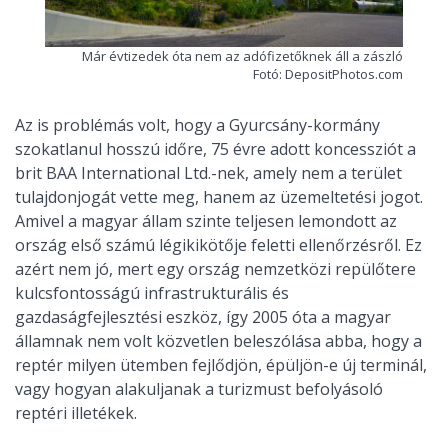
Már évtizedek óta nem az adófizetőknek áll a zászló
Fotó: DepositPhotos.com
Az is problémás volt, hogy a Gyurcsány-kormány
szokatlanul hosszú időre, 75 évre adott koncessziót a
brit BAA International Ltd.-nek, amely nem a terület
tulajdonjogát vette meg, hanem az üzemeltetési jogot.
Amivel a magyar állam szinte teljesen lemondott az
ország első számú légikikötője feletti ellenőrzésről. Ez
azért nem jó, mert egy ország nemzetközi repülőtere
kulcsfontosságú infrastrukturális és
gazdaságfejlesztési eszköz, így 2005 óta a magyar
államnak nem volt közvetlen beleszólása abba, hogy a
reptér milyen ütemben fejlődjön, épüljön-e új terminál,
vagy hogyan alakuljanak a turizmust befolyásoló
reptéri illetékek.