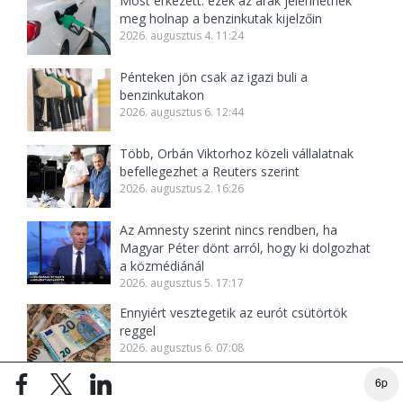
Most érkezett: ezek az árak jelenhetnek
meg holnap a benzinkutak kijelzőin
2026. augusztus 4. 11:24
Pénteken jön csak az igazi buli a
benzinkutakon
2026. augusztus 6. 12:44
Több, Orbán Viktorhoz közeli vállalatnak
befellegezhet a Reuters szerint
2026. augusztus 2. 16:26
Az Amnesty szerint nincs rendben, ha
Magyar Péter dönt arról, hogy ki dolgozhat
a közmédiánál
2026. augusztus 5. 17:17
Ennyiért vesztegetik az eurót csütörtök
reggel
2026. augusztus 6. 07:08
6p
Nem a véletlen műve volt a paksi leállás