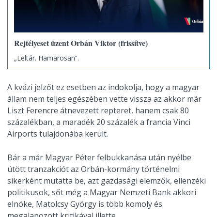
Rejtélyeset üzent Orbán Viktor (frissítve)
„Leltár. Hamarosan”.
A kvázi jelzőt ez esetben az indokolja, hogy a magyar
állam nem teljes egészében vette vissza az akkor már
Liszt Ferencre átnevezett repteret, hanem csak 80
százalékban, a maradék 20 százalék a francia Vinci
Airports tulajdonába került.
Bár a már Magyar Péter felbukkanása után nyélbe
ütött tranzakciót az Orbán-kormány történelmi
sikerként mutatta be, azt gazdasági elemzők, ellenzéki
politikusok, sőt még a Magyar Nemzeti Bank akkori
elnöke, Matolcsy György is több komoly és
megalapozott kritikával illette.