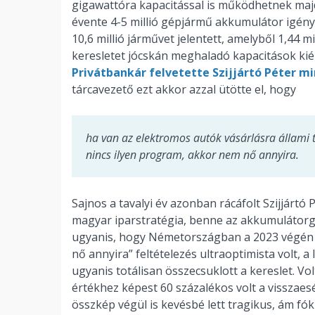
gigawattóra kapacitással is működhetnek ma
évente 4-5 millió gépjármű akkumulátor igényé
10,6 millió járművet jelentett, amelyből 1,44 m
keresletet jócskán meghaladó kapacitások kié
Privátbankár felvetette Szijjártó Péter mi
tárcavezető ezt akkor azzal ütötte el, hogy
ha van az elektromos autók vásárlásra állami 
nincs ilyen program, akkor nem nő annyira.
Sajnos a tavalyi év azonban rácáfolt Szijjártó
magyar iparstratégia, benne az akkumulátorgyá
ugyanis, hogy Németországban a 2023 végén 
nő annyira” feltételezés ultraoptimista volt,
ugyanis totálisan összecsuklott a kereslet. Vo
értékhez képest 60 százalékos volt a visszae
összkép végül is kevésbé lett tragikus, ám f