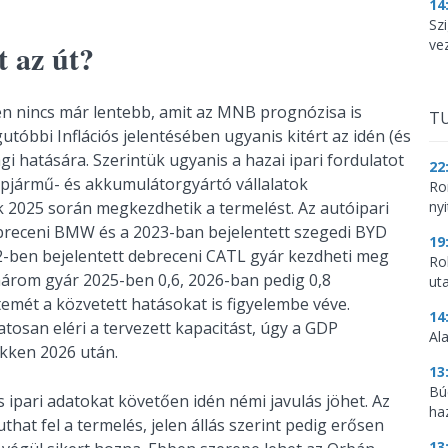
14
Szi
ve
t az út?
 nincs már lentebb, amit az MNB prognózisa is
TU
tóbbi Inflációs jelentésében ugyanis kitért az idén (és
 hatására. Szerintük ugyanis a hazai ipari fordulatot
22
épjármű- és akkumulátorgyártó vállalatok
Ro
nyi
k 2025 során megkezdhetik a termelést. Az autóipari
breceni BMW és a 2023-ban bejelentett szegedi BYD
19
2-ben bejelentett debreceni CATL gyár kezdheti meg
Ro
három gyár 2025-ben 0,6, 2026-ban pedig 0,8
ut
emét a közvetett hatásokat is figyelembe véve.
14
osan eléri a tervezett kapacitást, úgy a GDP
Al
ökken 2026 után.
13
Bú
 ipari adatokat követően idén némi javulás jöhet. Az
ha
hat fel a termelés, jelen állás szerint pedig erősen
13