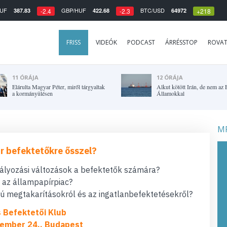
UF
GBP/HUF
BTC/USD
387.83
422.68
64972
-2.4
-2.3
+218
FRISS
VIDEÓK
PODCAST
ÁRRÉSSTOP
ROVA
11 ÓRÁJA
12 ÓRÁJA
Elárulta Magyar Péter, miről tárgyaltak
Alkut kötött Irán, de nem az 
a kormányülésen
Államokkal
MF
r befektetőkre ősszel?
bályozási változások a befektetők számára?
t az állampapírpiac?
 megtakarításokról és az ingatlanbefektetésekről?
s Befektetői Klub
ember 24., Budapest