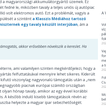
jd a magyarországi akkumulátorgyártó üzemek. Ez
t fedné le, miközben tavaly a teljes uniós új autópiac
A 
illió volt elektromos autó. Ezt a problémát, vagyis a
pülését a szintént
a Klasszis Médiához tartozó
niszternek egy tavaly készült interjúban
, ám a
Vo
ví
pá
fo
202
támogatás, akkor erősebben növekszik a kereslet. Ha
Va
fo
me
a 
 Péterre, ami valamilyen szinten megkérdőjelezi, hogy a
202
rtás felfuttatásával mennyire lehet sikeres. Kiderült
Fo
kifutó viszonylag nagyvonalú támogatás után a „nem
Cs
 a legnagyobb piacnak európai számító országban
202
lt olyan hónap tavaly, amikor az egy évvel korábbi
Mo
sés. A később induló kisebb támogatások révén az
be
ókuszba helyezte a magyar ipar sebezhetőségét.
202