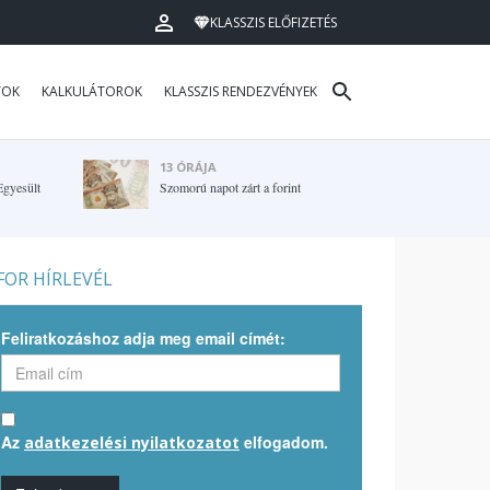
KLASSZIS ELŐFIZETÉS
TOK
KALKULÁTOROK
KLASSZIS RENDEZVÉNYEK
13 ÓRÁJA
Egyesült
Szomorú napot zárt a forint
OR HÍRLEVÉL
Feliratkozáshoz adja meg email címét:
Az
elfogadom.
adatkezelési nyilatkozatot