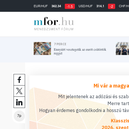
EUR/HUF
USD/HUF
CHF/H
362.34
314.1
-1.5
-2
7 PERCE
Ennyiért vesztegetik az eurót csütörtök
reggel
Mi vár a magya
Mit jelentenek az adózási és sza
Merre tar
Hogyan érdemes gondolkodni a hosszú távú
7p
Klasszi
2026. szept