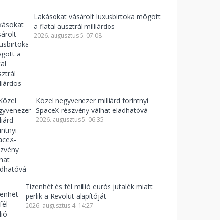
Lakásokat vásárolt luxusbirtoka mögött
a fiatal ausztrál milliárdos
2026. augusztus 5. 07:08
Közel negyvenezer milliárd forintnyi
SpaceX-részvény válhat eladhatóvá
2026. augusztus 5. 06:35
Tizenhét és fél millió eurós jutalék miatt
perlik a Revolut alapítóját
2026. augusztus 4. 14:27