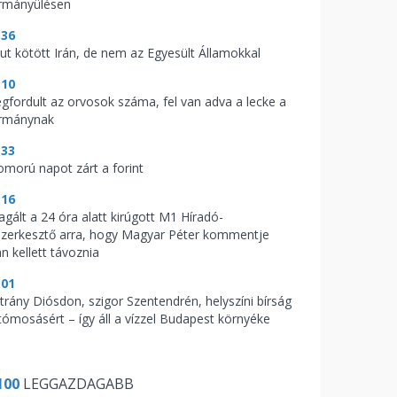
rmányülésen
:36
kut kötött Irán, de nem az Egyesült Államokkal
:10
gfordult az orvosok száma, fel van adva a lecke a
rmánynak
:33
omorú napot zárt a forint
:16
agált a 24 óra alatt kirúgott M1 Híradó-
szerkesztő arra, hogy Magyar Péter kommentje
n kellett távoznia
:01
trány Diósdon, szigor Szentendrén, helyszíni bírság
tómosásért – így áll a vízzel Budapest környéke
100
LEGGAZDAGABB