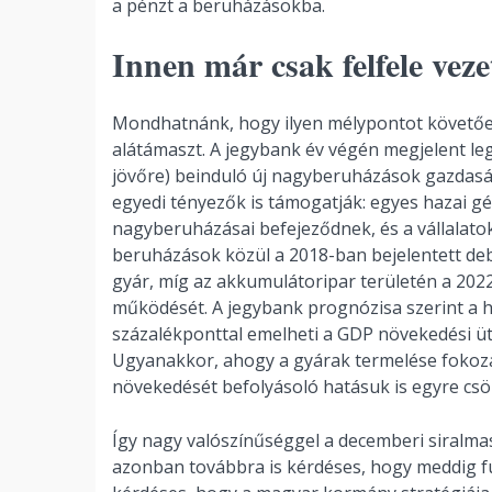
a pénzt a beruházásokba.
Innen már csak felfele veze
Mondhatnánk, hogy ilyen mélypontot követően
alátámaszt. A jegybank év végén megjelent legu
jövőre) beinduló új nagyberuházások gazdasági
egyedi tényezők is támogatják: egyes hazai g
nagyberuházásai befejeződnek, és a vállalato
beruházások közül a 2018-ban bejelentett de
gyár, míg az akkumulátoripar területén a 202
működését. A jegybank prognózisa szerint a 
százalékponttal emelheti a GDP növekedési üt
Ugyanakkor, ahogy a gyárak termelése fokozat
növekedését befolyásoló hatásuk is egyre cs
Így nagy valószínűséggel a decemberi siralmas
azonban továbbra is kérdéses, hogy meddig fut