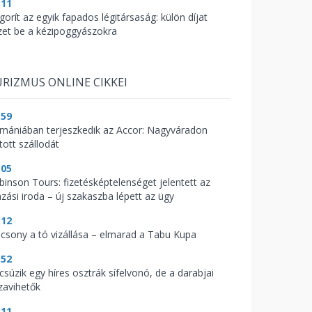
:11
gorít az egyik fapados légitársaság: külön díjat
zet be a kézipoggyászokra
RIZMUS ONLINE CIKKEI
:59
mániában terjeszkedik az Accor: Nagyváradon
tott szállodát
:05
binson Tours: fizetésképtelenséget jelentett az
azási iroda – új szakaszba lépett az ügy
:12
acsony a tó vizállása – elmarad a Tabu Kupa
:52
csúzik egy híres osztrák sífelvonó, de a darabjai
zavihetők
:11