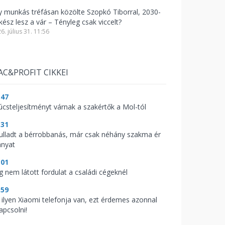
y munkás tréfásan közölte Szopkó Tiborral, 2030-
kész lesz a vár – Tényleg csak viccelt?
6. július 31. 11:56
AC&PROFIT CIKKEI
:47
úcsteljesítményt várnak a szakértők a Mol-tól
:31
fulladt a bérrobbanás, már csak néhány szakma ér
anyat
:01
g nem látott fordulat a családi cégeknél
:59
 ilyen Xiaomi telefonja van, ezt érdemes azonnal
apcsolni!