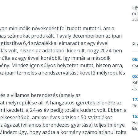
Eg
ra 
202
yan minimális növekedést fel tudott mutatni, ám a
lmas számokat produkált. Tavaly decemberben az ipari
isztítva 6,4 százalékkal elmaradt az egy évvel
PI
lás volt, hiszen az adatokból kiderült, hogy 2024-ben
múlta az egy évvel korábbit, így immár a második
06
ény. Mindez igen súlyos helyzetet mutat, hiszen arra,
Cs
z ipari termelés a rendszerváltást követő mélyrepülés
05
Ki
ar
 és a villamos berendezés (amely az
17
t mélyrepülése áll. A hangzatos ígéretek ellenére az
Ré
kezdett, a 24-es év pedig totális kudarc volt. Ebben a
15
gelkeserítőbb, amikor éves bázison 50 százalékot
Ha
z ágazat (villamos berendezés gyártása) teljesítménye
kik
Mindezt úgy, hogy azóta a kormány számolatlanul tolta