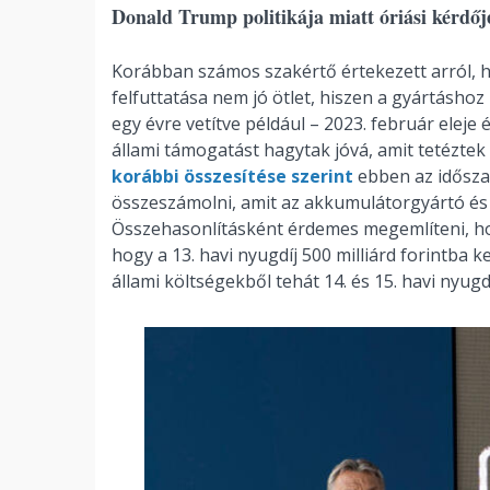
Donald Trump politikája miatt óriási kérdője
Korábban számos szakértő értekezett arról, 
felfuttatása nem jó ötlet, hiszen a gyártásho
egy évre vetítve például – 2023. február eleje 
állami támogatást hagytak jóvá, amit tetéztek 
korábbi összesítése szerint
ebben az időszak
összeszámolni, amit az akkumulátorgyártó és e
Összehasonlításként érdemes megemlíteni, ho
hogy a 13. havi nyugdíj 500 milliárd forintba 
állami költségekből tehát 14. és 15. havi nyugdíj