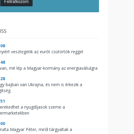
Feliratkozom
ISS
:08
nyiért vesztegetik az eurót csütörtök reggel
:48
t van, mit lép a Magyar-kormány az energiaválságra
:28
gy bajban van Ukrajna, és nem is érkezik a
gítség
:51
kerekedhet a nyugdíjasok szeme a
permarketekben
:00
árulta Magyar Péter, miről tárgyaltak a