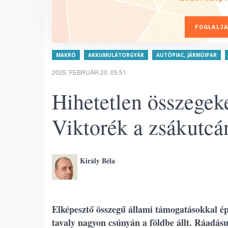
FOGLALJA
MAKRÓ
AKKUMULÁTORGYÁR
AUTÓPIAC, JÁRMŰIPAR
2025. FEBRUÁR 20. 05:51
Hihetetlen összegek
Viktorék a zsákutcá
Király Béla
Elképesztő összegű állami támogatásokkal é
tavaly nagyon csúnyán a földbe állt. Ráadás