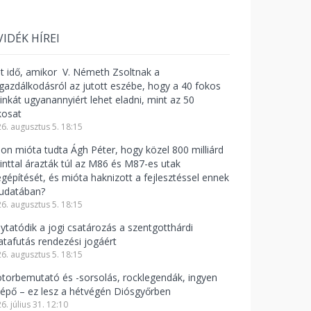
VIDÉK HÍREI
lt idő, amikor V. Németh Zsoltnak a
zgazdálkodásról az jutott eszébe, hogy a 40 fokos
linkát ugyanannyiért lehet eladni, mint az 50
kosat
6. augusztus 5. 18:15
jon mióta tudta Ágh Péter, hogy közel 800 milliárd
rinttal árazták túl az M86 és M87-es utak
gépítését, és mióta haknizott a fejlesztéssel ennek
tudatában?
6. augusztus 5. 18:15
lytatódik a jogi csatározás a szentgotthárdi
atafutás rendezési jogáért
6. augusztus 5. 18:15
torbemutató és -sorsolás, rocklegendák, ingyen
lépő – ez lesz a hétvégén Diósgyőrben
6. július 31. 12:10