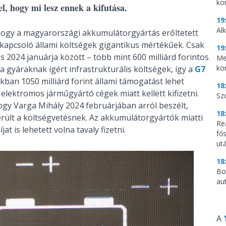
ko
l, hogy mi lesz ennek a kifutása.
19
Al
hogy a magyarországi akkumulátorgyártás erőltetett
z kapcsoló állami költségek gigantikus mértékűek. Csak
19
és 2024 januárja között – több mint 600 milliárd forintos
Me
ko
a gyáraknak ígért infrastrukturális költségek, így a
G7
ban 1050 milliárd forint állami támogatást lehet
18
lektromos járműgyártó cégek miatt kellett kifizetni.
Sz
gy Varga Mihály 2024 februárjában arról beszélt,
18
került a költségvetésnek. Az akkumulátorgyártók miatti
Re
at is lehetett volna tavaly fizetni.
fő
utá
18
Bo
au
A