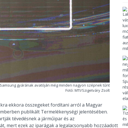
 Samsung gyárának avatóján még minden nagyon szépnek tűnt
Fotó: MTI/Szigetváry Zsolt
okra ekkora összegeket fordítani arról a Magyar
mberben publikált Termelékenységi jelentésében.
artják tévedésnek a járműipar és az
t, mert ezek az iparágak a legalacsonyabb hozzáadott