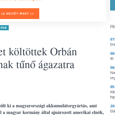
 LE HELYÉT MOST >>
FR
IPAR
07
En
et költöttek Orbán
06
It
nak tűnő ágazatra
06
Na
se
05
Ki
hi
pült ki a magyarországi akkumulátorgyártás, ami
20
El
ul a magyar kormány által ajnározott amerikai elnök,