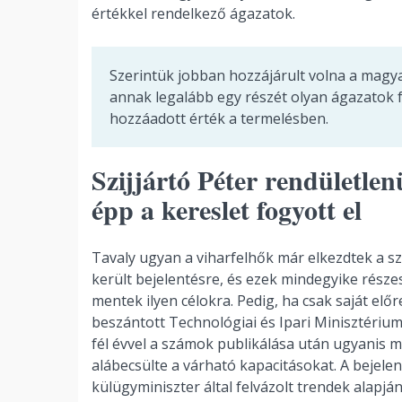
értékkel rendelkező ágazatok.
Szerintük jobban hozzájárult volna a magy
annak legalább egy részét olyan ágazatok f
hozzáadott érték a termelésben.
Szijjártó Péter rendületlenü
épp a kereslet fogyott el
Tavaly ugyan a viharfelhők már elkezdtek a sz
került bejelentésre, és ezek mindegyike része
mentek ilyen célokra. Pedig, ha csak saját elő
beszántott Technológiai és Ipari Minisztérium
fél évvel a számok publikálása után ugyanis 
alábecsülte a várható kapacitásokat. A bejelen
külügyminiszter által felvázolt trendek alapjá