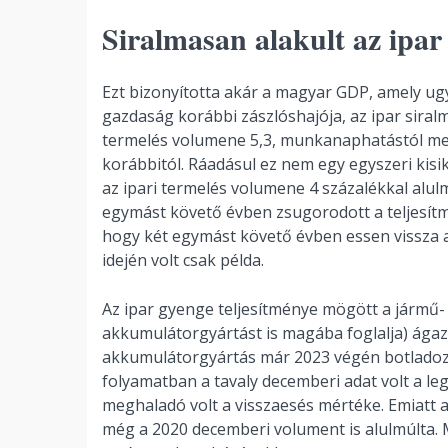
Siralmasan alakult az ipar
Ezt bizonyította akár a magyar GDP, amely ug
gazdaság korábbi zászlóshajója, az ipar sira
termelés volumene 5,3, munkanaphatástól megt
korábbitól. Ráadásul ez nem egy egyszeri kisik
az ipari termelés volumene 4 százalékkal alul
egymást követő évben zsugorodott a teljesítm
hogy két egymást követő évben essen vissza a
idején volt csak példa.
Az ipar gyenge teljesítménye mögött a jármű-
akkumulátorgyártást is magába foglalja) ágaza
akkumulátorgyártás már 2023 végén botladozni 
folyamatban a tavaly decemberi adat volt a le
meghaladó volt a visszaesés mértéke. Emiatt a
még a 2020 decemberi volument is alulmúlta. 