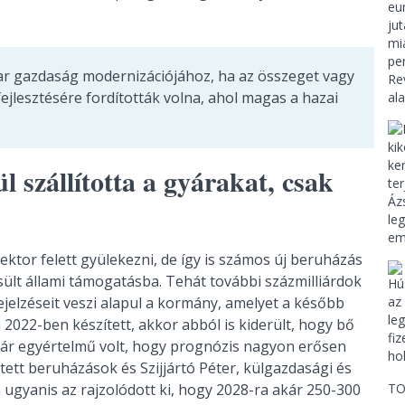
ar gazdaság modernizációjához, ha az összeget vagy
ejlesztésére fordították volna, ahol magas a hazai
l szállította a gyárakat, csak
ektor felett gyülekezni, de így is számos új beruházás
sült állami támogatásba. Tehát további százmilliárdok
rejelzéseit veszi alapul a kormány, amelyet a később
 2022-ben készített, akkor abból is kiderült, hogy bő
már egyértelmű volt, hogy prognózis nagyon erősen
tett beruházások és Szijjártó Péter, külgazdasági és
TO
n ugyanis az rajzolódott ki, hogy 2028-ra akár 250-300