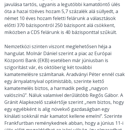
javulása tartós, ugyanis a legutóbbi kamatdöntő ülés
óta a hazai tízéves hozam 5,7 százalék alá süllyedt, a
német 10 éves hozam feletti felárunk a választások
előtti 370 bázispontról 250 bázispont alá csökkent,
miközben a CDS felárunk is 40 bázisponttal szűkült.
Nemzetközi szinten viszont meglehetősen héja a
hangulat. Molnár Dániel szerint a piac az Európai
Központi Bank (EKB) esetében már júniusban is
szigorítást vár, és októberig két további
kamatemelésre számítanak. Aradványi Péter ennél csak
egy árnyalatnyival optimistább, szerinte kettő
kamatemelés biztos, a harmadik pedig „nagyon
valószínű”. Náluk valamivel derűlátóbb Regős Gábor. A
Gránit Alapkezelő szakértője szerint „nem biztos, hogy
egy egyébként is alig növekvő gazdaságban egy
kínálati sokknál már kamatot kellene emelni”. Szerinte
Frankfurtban reménykednek abban, hogy a június 11-i