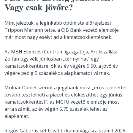
Vagy csak jövőre?
Mint jeleztük, a leginkább optimista előrejelzést
Trippon Mariann tette, a CIB Bank vezető elemzője
már most nagy esélyt ad a kamatcsökkentésnek.
Az MBH Elemzési Centrum igazgatója, Árokszállási
Zoltán úgy véli, júniusban „tér nyílhat” egy
kamatcsökkentésre, ők az év végére 5,50, a jövő év
végére pedig 5 százalékos alapkamatot várnak.
Molnár Dániel szerint a jegybank most „erős üzenettel
tovább tesztelheti a piacot és előkészíthet egy júniusi
kamatcsökkentést”, az MGFÜ vezető elemzője most
arra számít, az év végén 5,75 százalék lehet az
alapkamat.
Regős Gábor is két további kamatvágásra számít 2026-