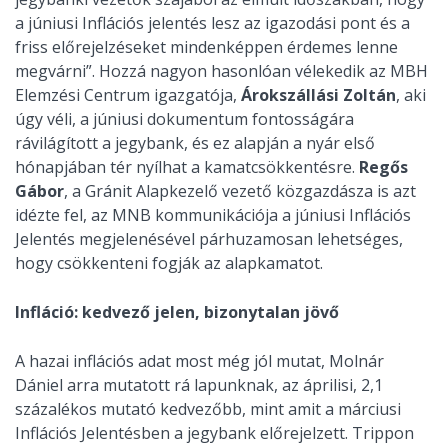
a júniusi Inflációs jelentés lesz az igazodási pont és a
friss előrejelzéseket mindenképpen érdemes lenne
megvárni”. Hozzá nagyon hasonlóan vélekedik az MBH
Elemzési Centrum igazgatója,
Árokszállási Zoltán
, aki
úgy véli, a júniusi dokumentum fontosságára
rávilágított a jegybank, és ez alapján a nyár első
hónapjában tér nyílhat a kamatcsökkentésre.
Regős
Gábor
, a Gránit Alapkezelő vezető közgazdásza is azt
idézte fel, az MNB kommunikációja a júniusi Inflációs
Jelentés megjelenésével párhuzamosan lehetséges,
hogy csökkenteni fogják az alapkamatot.
Infláció: kedvező jelen, bizonytalan jövő
A hazai inflációs adat most még jól mutat, Molnár
Dániel arra mutatott rá lapunknak, az áprilisi, 2,1
százalékos mutató kedvezőbb, mint amit a márciusi
Inflációs Jelentésben a jegybank előrejelzett. Trippon