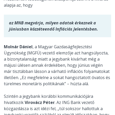
alapja az, hogy
az MNB megvárja, milyen adatok érkeznek a
júniusban közzéteendő Inflációs Jelentésben.
Molnár Dániel
, a Magyar Gazdaságfejlesztési
Ügynökség (MGFÜ) vezető elemzője azt hangsúlyozta,
a bizonytalanság miatt a jegybank kivárhat még a
májusi ülésen annak érdekében, hogy június végén
már tisztábban lásson a várható inflációs folyamatokat
illetően. „Ez megfelelne a sokat hangoztatott óvatos és
türelmes monetáris politikának” – húzta alá.
Szintén a jegybank korábbi kommunikációjára
hivatkozik
Virovácz Péter
. Az ING Bank vezető
közgazdásza is azt idézi fel, „túl sokszor hallottuk a
jegybanki vezetők szájából az elmúlt időszakban, hogy