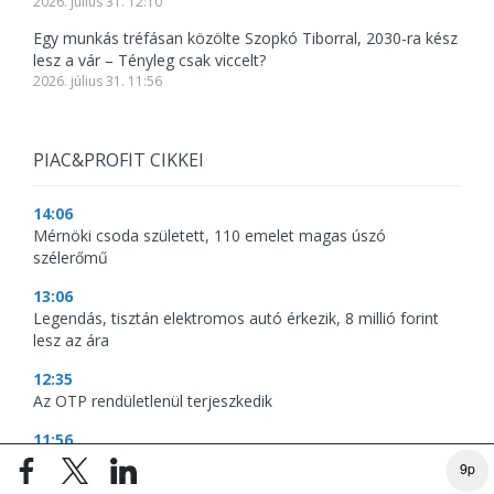
2026. július 31. 12:10
Egy munkás tréfásan közölte Szopkó Tiborral, 2030-ra kész
lesz a vár – Tényleg csak viccelt?
2026. július 31. 11:56
PIAC&PROFIT CIKKEI
14:06
Mérnöki csoda született, 110 emelet magas úszó
szélerőmű
13:06
Legendás, tisztán elektromos autó érkezik, 8 millió forint
lesz az ára
12:35
Az OTP rendületlenül terjeszkedik
11:56
Meglepetés az albérletpiacon, nincs roham
9p