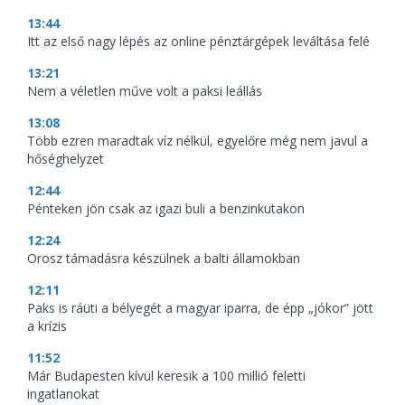
13:44
Itt az első nagy lépés az online pénztárgépek leváltása felé
13:21
Nem a véletlen műve volt a paksi leállás
13:08
Több ezren maradtak víz nélkül, egyelőre még nem javul a
hőséghelyzet
12:44
Pénteken jön csak az igazi buli a benzinkutakon
12:24
Orosz támadásra készülnek a balti államokban
12:11
Paks is ráüti a bélyegét a magyar iparra, de épp „jókor” jött
a krízis
11:52
Már Budapesten kívül keresik a 100 millió feletti
ingatlanokat