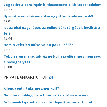
Véget ért a benzinpánik, visszaesett a kiskereskedelem
14:27
Új szintre emelné amerikai együttműködéseit a 4iG
14:01
Itt az első nagy lépés az online pénztárgépek leváltása
felé
13:44
Nem a véletlen műve volt a paksi leállás
13:21
Több ezren maradtak víz nélkül, egyelőre még nem javul
a hőséghelyzet
13:08
PRIVÁTBANKÁR.HU TOP
24
Kilenc centi: Paks megmenkült?
Nem lesz boldog, ha a forintra és a tőzsdére néz
Drónpánik Lipcsében: szintet lépett az orosz hibrid