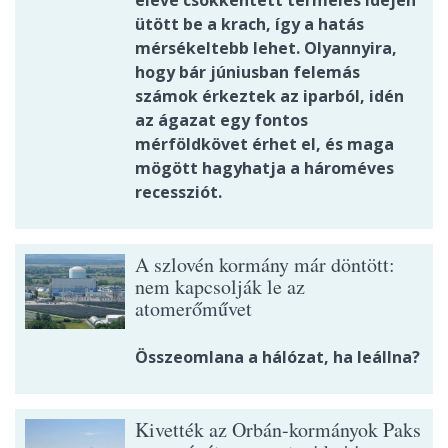
eleve csökkentett termelés idején
ütött be a krach, így a hatás
mérsékeltebb lehet. Olyannyira,
hogy bár júniusban felemás
számok érkeztek az iparból, idén
az ágazat egy fontos
mérföldkövet érhet el, és maga
mögött hagyhatja a hároméves
recessziót.
A szlovén kormány már döntött:
nem kapcsolják le az
atomerőművet
Összeomlana a hálózat, ha leállna?
Kivették az Orbán-kormányok Paks