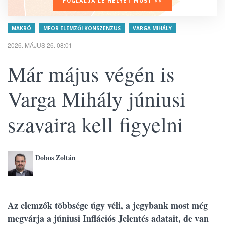
FOGLALJA LE HELYÉT MOST >>
MAKRÓ
MFOR ELEMZŐI KONSZENZUS
VARGA MIHÁLY
2026. MÁJUS 26. 08:01
Már május végén is
Varga Mihály júniusi
szavaira kell figyelni
Dobos Zoltán
Az elemzők többsége úgy véli, a jegybank most még
megvárja a júniusi Inflációs Jelentés adatait, de van