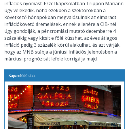
inflációs nyomást. Ezzel kapcsolatban Trippon Mariann
úgy vélekedik, noha ezekben a szektorokban a
következő hónapokban megvalósulnak az elmaradt
inflációkövető áremelések, ennek ellenére a CIB-nél
úgy gondolják, a pénzromlási mutató decemberre 4
százalékig vagy kicsit e fölé kúszhat, az éves átlagos
infláció pedig 3 százalék körül alakulhat, és azt várják,
hogy az MNB stábja a júniusi Inflációs Jelentésben a
márciusi prognózisát lefele korrigálja majd.
Kapcsolódó cikk