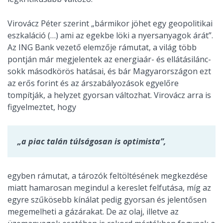
Virovácz Péter szerint „bármikor jöhet egy geopolitikai
eszkaláció (…) ami az egekbe löki a nyersanyagok árát”.
Az ING Bank vezető elemzője rámutat, a világ több
pontján már megjelentek az energiaár- és ellátásilánc-
sokk másodkörös hatásai, és bár Magyarországon ezt
az erős forint és az árszabályozások egyelőre
tompítják, a helyzet gyorsan változhat. Virovácz arra is
figyelmeztet, hogy
„a piac talán túlságosan is optimista”,
egyben rámutat, a tározók feltöltésének megkezdése
miatt hamarosan megindul a kereslet felfutása, míg az
egyre szűkösebb kínálat pedig gyorsan és jelentősen
megemelheti a gázárakat. De az olaj, illetve az