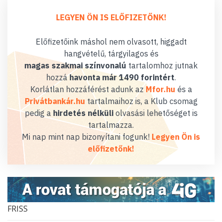
LEGYEN ÖN IS ELŐFIZETŐNK!
Előfizetőink máshol nem olvasott, higgadt
hangvételű, tárgyilagos és
magas szakmai színvonalú
tartalomhoz jutnak
hozzá
havonta már 1490 forintért
.
Korlátlan hozzáférést adunk az
Mfor.hu
és a
Privátbankár.hu
tartalmaihoz is, a Klub csomag
pedig a
hirdetés nélküli
olvasási lehetőséget is
tartalmazza.
Mi nap mint nap bizonyítani fogunk!
Legyen Ön is
előfizetőnk!
FRISS