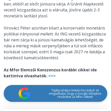
ban, ebből az elsőt júniusra várja. A Gránit Alapkezelő
vezető közgazdásza azt is elárulta, jövőre újabb 2-3
monetáris lazítást jósol.
Virovácz Péter azonban kitart a konzervatív monetáris
politikai irányvonal mellett. Az ING vezető közgazdásza
bár nem zárja ki a júniusi kamatvágás lehetőségét, de
nála a mérleg másik serpenyőjében a túl sok inflációs
kockázat szerepel, ezért ő maga csak 2027-re datálja a
következő kamatcsökkentést.
Az Mfor Elemzői Konszenzus korábbi cikkei ide
kattintva olvashatók.
>>>
Tájékozódjon hiteles forrásból: itt
megadhatja, hogy a Google előnyben
részesítse az Mfor cikkeit!