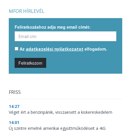
MFOR HÍRLEVÉL
Feliratkozáshoz adja meg email címét:
Az
elfogadom.
adatkezelési nyilatkozatot
Feliratkozom
FRISS
14:27
Véget ért a benzinpánik, visszaesett a kiskereskedelem
14:01
Új szintre emelné amerikai együttműködéseit a 4iG