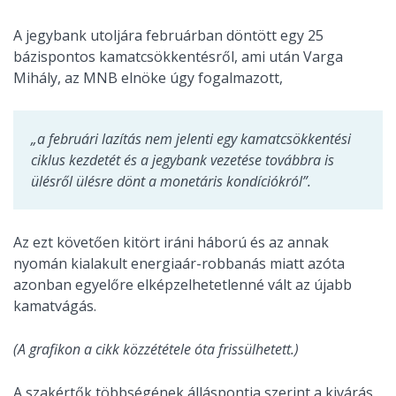
A jegybank utoljára februárban döntött egy 25
bázispontos kamatcsökkentésről, ami után Varga
Mihály, az MNB elnöke úgy fogalmazott,
„a februári lazítás nem jelenti egy kamatcsökkentési
ciklus kezdetét és a jegybank vezetése továbbra is
ülésről ülésre dönt a monetáris kondíciókról”.
Az ezt követően kitört iráni háború és az annak
nyomán kialakult energiaár-robbanás miatt azóta
azonban egyelőre elképzelhetetlenné vált az újabb
kamatvágás.
(A grafikon a cikk közzététele óta frissülhetett.)
A szakértők többségének álláspontja szerint a kivárás