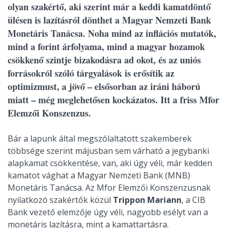
olyan szakértő, aki szerint már a keddi kamatdöntő
ülésen is lazításról dönthet a Magyar Nemzeti Bank
Monetáris Tanácsa. Noha mind az inflációs mutatók,
mind a forint árfolyama, mind a magyar hozamok
csökkenő szintje bizakodásra ad okot, és az uniós
forrásokról szóló tárgyalások is erősítik az
optimizmust, a jövő – elsősorban az iráni háború
miatt – még meglehetősen kockázatos. Itt a friss Mfor
Elemzői Konszenzus.
Bár a lapunk által megszólaltatott szakemberek
többsége szerint májusban sem várható a jegybanki
alapkamat csökkentése, van, aki úgy véli, már kedden
kamatot vághat a Magyar Nemzeti Bank (MNB)
Monetáris Tanácsa. Az Mfor Elemzői Konszenzusnak
nyilatkozó szakértők közül
Trippon Mariann
, a CIB
Bank vezető elemzője úgy véli, nagyobb esélyt van a
monetáris lazításra, mint a kamattartásra.