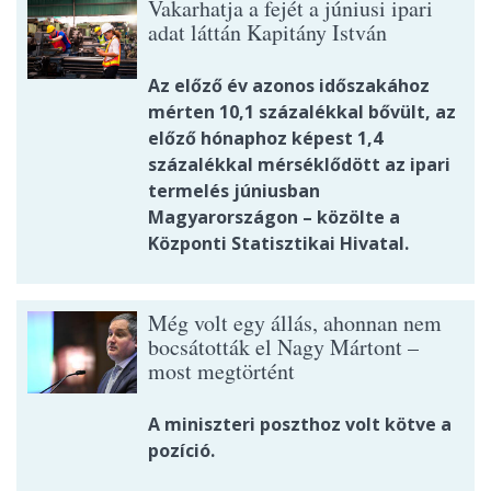
Vakarhatja a fejét a júniusi ipari
adat láttán Kapitány István
Az előző év azonos időszakához
mérten 10,1 százalékkal bővült, az
előző hónaphoz képest 1,4
százalékkal mérséklődött az ipari
termelés júniusban
Magyarországon – közölte a
Központi Statisztikai Hivatal.
Még volt egy állás, ahonnan nem
bocsátották el Nagy Mártont –
most megtörtént
A miniszteri poszthoz volt kötve a
pozíció.