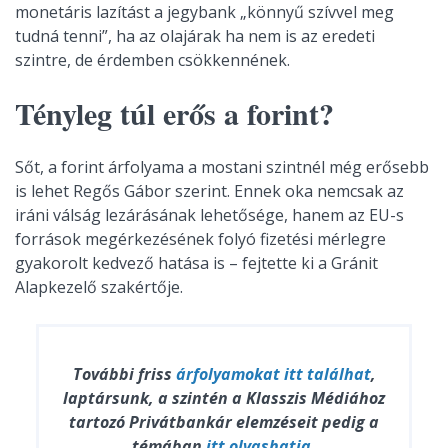
monetáris lazítást a jegybank „könnyű szívvel meg
tudná tenni”, ha az olajárak ha nem is az eredeti
szintre, de érdemben csökkennének.
Tényleg túl erős a forint?
Sőt, a forint árfolyama a mostani szintnél még erősebb
is lehet Regős Gábor szerint. Ennek oka nemcsak az
iráni válság lezárásának lehetősége, hanem az EU-s
források megérkezésének folyó fizetési mérlegre
gyakorolt kedvező hatása is – fejtette ki a Gránit
Alapkezelő szakértője.
További friss
árfolyamokat
itt találhat
,
laptársunk, a szintén a Klasszis Médiához
tartozó Privátbankár elemzéseit pedig a
témában
itt olvashatja
.