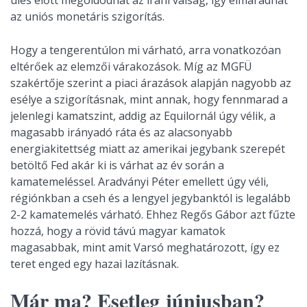
ülés előtt megoldódhat az iráni válság, így elmaradhat
az uniós monetáris szigorítás.
Hogy a tengerentúlon mi várható, arra vonatkozóan
eltérőek az elemzői várakozások. Míg az MGFÜ
szakértője szerint a piaci árazások alapján nagyobb az
esélye a szigorításnak, mint annak, hogy fennmarad a
jelenlegi kamatszint, addig az Equilornál úgy vélik, a
magasabb irányadó ráta és az alacsonyabb
energiakitettség miatt az amerikai jegybank szerepét
betöltő Fed akár ki is várhat az év során a
kamatemeléssel. Aradványi Péter emellett úgy véli,
régiónkban a cseh és a lengyel jegybanktól is legalább
2-2 kamatemelés várható. Ehhez Regős Gábor azt fűzte
hozzá, hogy a rövid távú magyar kamatok
magasabbak, mint amit Varsó meghatározott, így ez
teret enged egy hazai lazításnak.
Már ma? Esetleg júniusban?