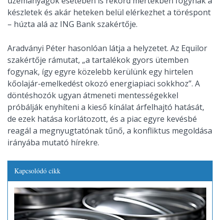
üzemanyagok esetében is rekord mértékben fogynak a
készletek és akár heteken belül elérkezhet a töréspont
– húzta alá az ING Bank szakértője.
Aradványi Péter hasonlóan látja a helyzetet. Az Equilor
szakértője rámutat, „a tartalékok gyors ütemben
fogynak, így egyre közelebb kerülünk egy hirtelen
kőolajár-emelkedést okozó energiapiaci sokkhoz”. A
döntéshozók ugyan átmeneti mentességekkel
próbálják enyhíteni a kieső kínálat árfelhajtó hatását,
de ezek hatása korlátozott, és a piac egyre kevésbé
reagál a megnyugtatónak tűnő, a konfliktus megoldása
irányába mutató hírekre.
Kapcsolódó cikk