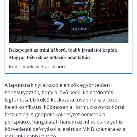
Bekopogott az iráni háború, újabb javaslatot kaptak
Magyar Péterék az inflációs adat láttán
Ismét emelkedett az infláció.
A lapunknak nyilatkozó elemzők egyöntetűen
hangsúlyozzák, hogy a jövő keddi kamatdöntés
legfontosabb külső kockázata továbbra is a közel-
keleti konfliktus, különösen a Hormuzi-szoros körüli
feszültség. A geopolitikai helyzet nemcsak a
pénzpiacok hangulatát, hanem az inflációs pályát is
közvetlenül befolyásolja, ezért az MNB számára ez a
legkritikusabb változó.