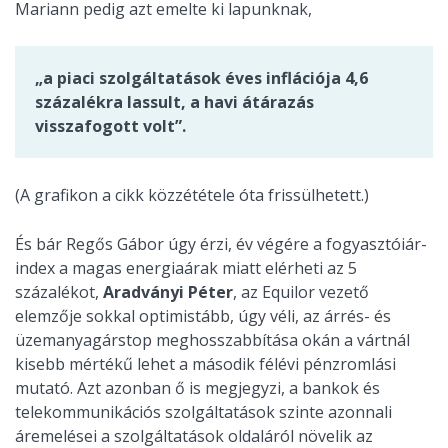
Mariann pedig azt emelte ki lapunknak,
„a piaci szolgáltatások éves inflációja 4,6
százalékra lassult, a havi átárazás
visszafogott volt”.
(A grafikon a cikk közzététele óta frissülhetett.)
És bár Regős Gábor úgy érzi, év végére a fogyasztóiár-
index a magas energiaárak miatt elérheti az 5
százalékot,
Aradványi Péter
, az Equilor vezető
elemzője sokkal optimistább, úgy véli, az árrés- és
üzemanyagárstop meghosszabbítása okán a vártnál
kisebb mértékű lehet a második félévi pénzromlási
mutató. Azt azonban ő is megjegyzi, a bankok és
telekommunikációs szolgáltatások szinte azonnali
áremelései a szolgáltatások oldaláról növelik az