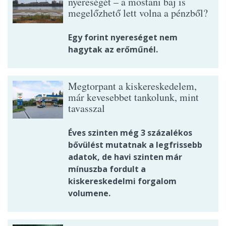
nyereségét – a mostani baj is
megelőzhető lett volna a pénzből?
Egy forint nyereséget nem
hagytak az erőműnél.
Megtorpant a kiskereskedelem,
már kevesebbet tankolunk, mint
tavasszal
Éves szinten még 3 százalékos
bővülést mutatnak a legfrissebb
adatok, de havi szinten már
mínuszba fordult a
kiskereskedelmi forgalom
volumene.