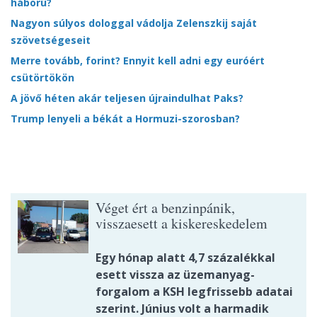
háború?
Nagyon súlyos dologgal vádolja Zelenszkij saját
szövetségeseit
Merre tovább, forint? Ennyit kell adni egy euróért
csütörtökön
A jövő héten akár teljesen újraindulhat Paks?
Trump lenyeli a békát a Hormuzi-szorosban?
Véget ért a benzinpánik,
visszaesett a kiskereskedelem
Egy hónap alatt 4,7 százalékkal
esett vissza az üzemanyag-
forgalom a KSH legfrissebb adatai
szerint. Június volt a harmadik