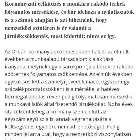
Kormányzati célkitűzés a munkára rakódó terhek
folyamatos mérséklése, és bár idehaza a nyilatkozatok
és a számok alapján is azt hihetnénk, hogy
nemzetközi színtéren is ér valamit a
járulékcsökkentés, most kiderült: nincs ez így.
Az Orbán-kormány apró lépésekben haladt az elmúlt
években a munkaalapú társadalom kialakítása
irányába, melynek egyik sarokpontja a bérekre rakódó
adóterhek folyamatos csökkentése. Az elmúlt években
egykulcsos lett a személyi jövedelemadó, egyszer egy
százalékponttal csökkent is a mértéke, a hatéves
bérmegállapodás révén pedig folyamatosan mérséklik
a munkavállalók által fizetendő járulékokat. Noha évek
óta célként lebeg a kormány szeme előtt az
egyszámjegyű szja is, annak végrehajtására a
költségvetés egyelőre nem ad lehetőséget. Pedig
minden jel arra utal, hogy a nemzetközi viszonylatban