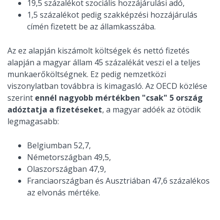
19,5 százalékot szociális hozzájárulási adó,
1,5 százalékot pedig szakképzési hozzájárulás
címén fizetett be az államkasszába.
Az ez alapján kiszámolt költségek és nettó fizetés
alapján a magyar állam 45 százalékát veszi el a teljes
munkaerőköltségnek. Ez pedig nemzetközi
viszonylatban továbbra is kimagasló. Az OECD közlése
szerint
ennél nagyobb mértékben "csak" 5 ország
adóztatja a fizetéseket
, a magyar adóék az ötödik
legmagasabb:
Belgiumban 52,7,
Németországban 49,5,
Olaszországban 47,9,
Franciaországban és Ausztriában 47,6 százalékos
az elvonás mértéke.