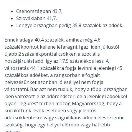
Csehországban 43,7,
Szlovákiában 41,7,
Lengyelországban pedig 35,8 százalék az adóék.
Ennek átlaga 40,4 százalék, amihez még 4,6
százalékpontot kellene lefaragni. Igaz, idén júliustól
újabb 2 százalékponttal csökken a szociális
hozzájárulási adó, így az 17,5 százalékos lesz. A
változtatás 44,1 százalékra fogja levinni a jelenlegi 45
százalékos adóéket, a rangsorban elfoglalt
helyezésünket azonban jó eséllyel nem fogja
változtatni. Bár azt nem tudjuk, hogy a többi országban
idén változott-e az adórendszer, de a jelenlegi adóékkel
olyan "légüres" térben mozog Magyarország, hogy a
körülöttünk lévők esetében vagy jelentős
adócsökkentésre vagy szignifikáns adóemelésre lenne
szükség, hogy egy hellyel előrébb vagy hátrébb
lépjünk.