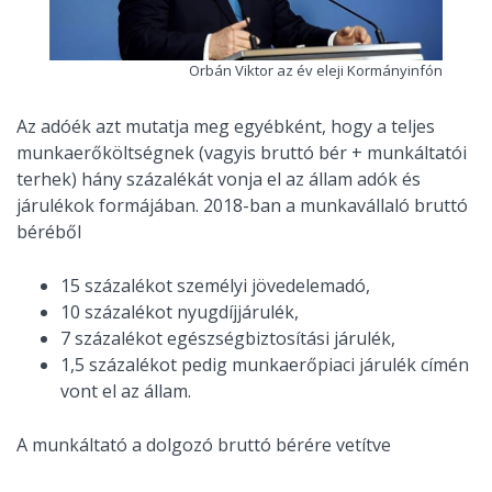
Orbán Viktor az év eleji Kormányinfón
Az adóék azt mutatja meg egyébként, hogy a teljes
munkaerőköltségnek (vagyis bruttó bér + munkáltatói
terhek) hány százalékát vonja el az állam adók és
járulékok formájában. 2018-ban a munkavállaló bruttó
béréből
15 százalékot személyi jövedelemadó,
10 százalékot nyugdíjjárulék,
7 százalékot egészségbiztosítási járulék,
1,5 százalékot pedig munkaerőpiaci járulék címén
vont el az állam.
A munkáltató a dolgozó bruttó bérére vetítve