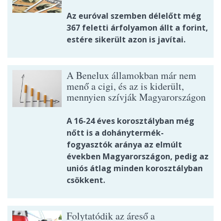
Az euróval szemben délelőtt még
367 feletti árfolyamon állt a forint,
estére sikerült azon is javítai.
A Benelux államokban már nem
menő a cigi, és az is kiderült,
mennyien szívják Magyarországon
A 16-24 éves korosztályban még
nőtt is a dohánytermék-
fogyasztók aránya az elmúlt
években Magyarországon, pedig az
uniós átlag minden korosztályban
csökkent.
Folytatódik az áreső a