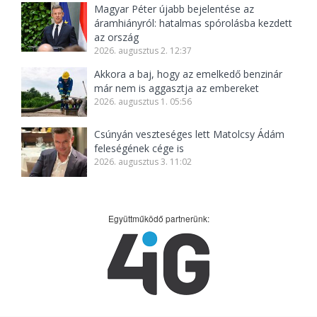
Magyar Péter újabb bejelentése az
áramhiányról: hatalmas spórolásba kezdett
az ország
2026. augusztus 2. 12:37
Akkora a baj, hogy az emelkedő benzinár
már nem is aggasztja az embereket
2026. augusztus 1. 05:56
Csúnyán veszteséges lett Matolcsy Ádám
feleségének cége is
2026. augusztus 3. 11:02
Együttműködő partnerünk: