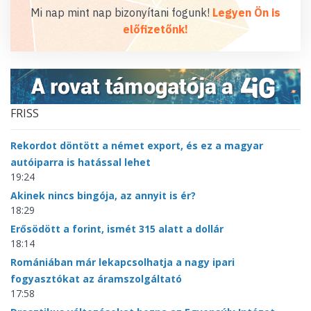
Mi nap mint nap bizonyítani fogunk!
Legyen Ön is
előfizetőnk!
FRISS
Rekordot döntött a német export, és ez a magyar
autóiparra is hatással lehet
19:24
Akinek nincs bingója, az annyit is ér?
18:29
Erősödött a forint, ismét 315 alatt a dollár
18:14
Romániában már lekapcsolhatja a nagy ipari
fogyasztókat az áramszolgáltató
17:58