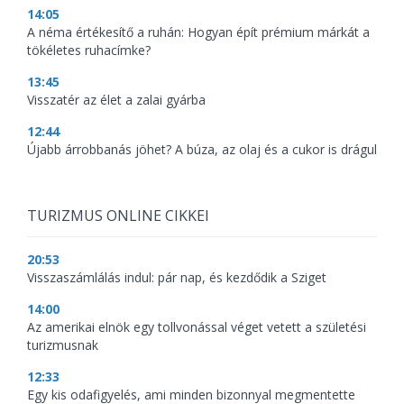
14:05
A néma értékesítő a ruhán: Hogyan épít prémium márkát a
tökéletes ruhacímke?
13:45
Visszatér az élet a zalai gyárba
12:44
Újabb árrobbanás jöhet? A búza, az olaj és a cukor is drágul
TURIZMUS ONLINE CIKKEI
20:53
Visszaszámlálás indul: pár nap, és kezdődik a Sziget
14:00
Az amerikai elnök egy tollvonással véget vetett a születési
turizmusnak
12:33
Egy kis odafigyelés, ami minden bizonnyal megmentette