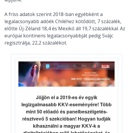
A friss adatok szerint 2018-ban egyébként a
legalacsonyabb adóék Chiléhez kötődött, 7 százalék,
előtte Új-Zéland 18,4 és Mexikó áll 19,7 százalékkal. Az
európai kontinens legalacsonyabbját pedig Svájc
regisztrálja, 22,2 százalékot.
Jöjjön el a 2019-es év egyik
legizgalmasabb KKV-eseményére! Több
mint 50 előadó és panelbeszélgetés-
résztvevő 5 szekcióban! Hogyan tudják
kihasználni a magyar KKV-k a
digitalizációban rejlő lehetőségeket, és