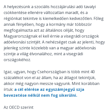
A helyezésünk a szociális hozzájárulási adó tavalyi
csökkentése ellenére változatlan maradt, és a
régiónkat tekintve is kiemelkedően kedvezőtlen. Főleg
annak fényében, hogy a kormány már többször
megfogalmazta azt az általános célját, hogy
Magyarországnak el kell érnie a visegrádi országok
adóelvonási szintjét. A nehézséget csak az jelenti, hogy
jelenleg szinte közelebb van a magyar adóelvonás
szintje a világ élvonalához, mint a visegrádi
országokéhoz.
Igaz, ugyan, hogy Csehországban is több mint 40
százalékot von el az állam, ha az átlagot tekintjük,
akkor még nagyon messze vagyunk. Mint korábban
írtuk:
a cél elérése az egyszámjegyű szja
bevezetése nélkül nem fog sikerülni.
Az OECD szerint