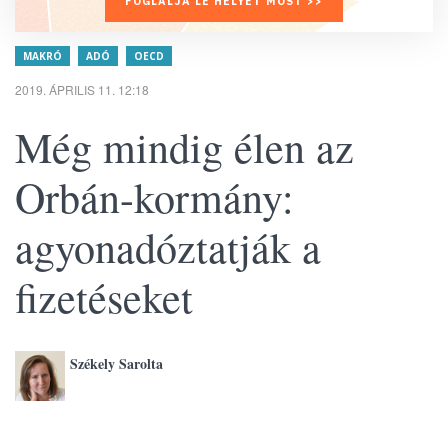
FOGLALJA LE HELYÉT MOST >>
MAKRÓ
ADÓ
OECD
2019. ÁPRILIS 11. 12:18
Még mindig élen az
Orbán-kormány:
agyonadóztatják a
fizetéseket
Székely Sarolta