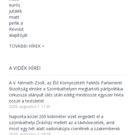
TOVÁBBI HÍREK >
A VIDÉK HÍREI
A V. Németh Zsolt, az Élő Környezetért Felelős Parlamenti
Bizottság elnöke a Szombathelyen megtartott pártpolitikai
cirkusszá silányult ülés után eddig mindössze egyszer hívta
össze a testületet
2026. augusztus 7. 17:41
Naponta közel 200 köbméter vizet engedett el a
szombathelyi Órásház mellett az a távhővezeték, amit
most egy hét alatt vadonatújra cserélnek a szakemberek
2026. augusztus 7. 16:58