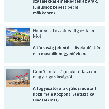
százalékkal emelkedtek az árak,
júniushoz képest pedig
csökkentek.
Hatalmas kaszált eddig az idén a
Mol
A társaság jelentős növekedést ér
el a második negyedévben.
Döntő fontosságú adat érkezik a
magyar gazdaságról
A fogyasztói árak júliusi adatait
közli ma a Központi Statisztikai
Hivatal (KSH).