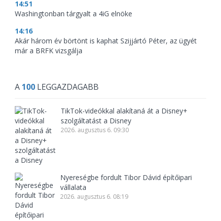
14:51
Washingtonban tárgyalt a 4iG elnöke
14:16
Akár három év börtönt is kaphat Szijjártó Péter, az ügyét
már a BRFK vizsgálja
A
100
LEGGAZDAGABB
TikTok-videókkal alakítaná át a Disney+
szolgáltatást a Disney
2026. augusztus 6. 09:30
Nyereségbe fordult Tibor Dávid építőipari
vállalata
2026. augusztus 6. 08:19