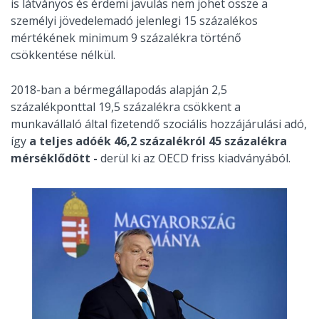
is látványos és érdemi javulás nem jöhet össze a
személyi jövedelemadó jelenlegi 15 százalékos
mértékének minimum 9 százalékra történő
csökkentése nélkül.
2018-ban a bérmegállapodás alapján 2,5
százalékponttal 19,5 százalékra csökkent a
munkavállaló által fizetendő szociális hozzájárulási adó,
így
a teljes adóék 46,2 százalékról 45 százalékra
mérséklődött -
derül ki az OECD friss kiadványából.