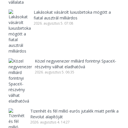
Lakásokat vásárolt luxusbirtoka mögött a
fiatal ausztrál milliárdos
2026. augusztus 5. 07:08
Közel negyvenezer milliárd forintnyi SpaceX-
részvény válhat eladhatóvá
2026. augusztus 5. 06:35
Tizenhét és fél millió eurós jutalék miatt perlik a
Revolut alapítóját
2026. augusztus 4. 14:27