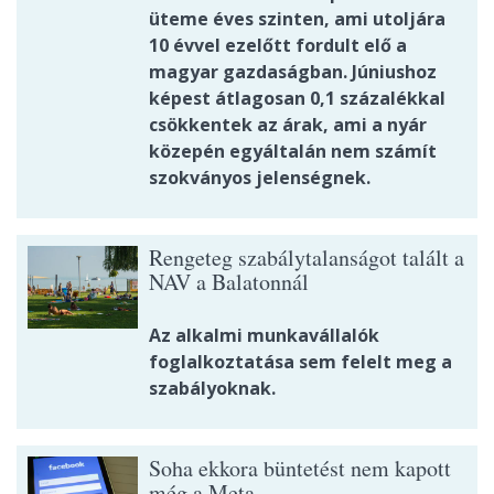
üteme éves szinten, ami utoljára
10 évvel ezelőtt fordult elő a
magyar gazdaságban. Júniushoz
képest átlagosan 0,1 százalékkal
csökkentek az árak, ami a nyár
közepén egyáltalán nem számít
szokványos jelenségnek.
Rengeteg szabálytalanságot talált a
NAV a Balatonnál
Az alkalmi munkavállalók
foglalkoztatása sem felelt meg a
szabályoknak.
Soha ekkora büntetést nem kapott
még a Meta