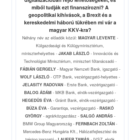
miből tudják ezt finanszírozni? A
geopolitikai kihívások, a Brexit és a
kereskedelmi háború tükrében mi vár a
magyar KKV-kra?
Néhány név az előadók közül:
MAGYAR LEVENTE
-
Külgazdasági és Külügyminisztérium,
miniszterhelyettes -
JAKAB LÁSZLÓ
- Innovációs és
Technológiai Minisztérium, miniszteri főtanácsadó -
FÁBIÁN GERGELY
- Magyar Nemzeti Bank, igazgató -
WOLF LÁSZLÓ
- OTP Bank, vezérigazgató-helyettes -
JELASITY RADOVAN
- Erste Bank, vezérigazgató -
BALOG ÁDÁM
- MKB Bank, elnök-vezérigazgató -
HEGEDÜS ÉVA
- Gránit Bank, elnök-vezérigazgató -
BÚZA ÉVA
- Garantiqa, vezérigazgató -
RASKÓ
GYÖRGY
- agrárközgazdász -
SALGÓ ANDRÁS
-
BMW Group Magyarország -
FERNBACH ZOLTÁN
-
Mercedes-Benz Hungária Kft., Hálózatfejlesztési és
tréning igazgató -
LAUFER TAMÁS
- IVSZ, elnök