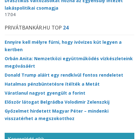
Drasztikus változásokat hozna az Egyensúly Intézet
lakáspolitikai csomagja
17:04
PRIVÁTBANKÁR.HU TOP
24
Ennyire kell mélyre fúrni, hogy ivóvizes kút legyen a
kertben
Orbán Anita: Nemzetközi együttműködés vízkészleteink
megóvásáért
Donald Trump aláírt egy rendkívül fontos rendeletet
Hatalmas pénzbüntetésre ítélték a Metát
Váratlanul nagyot gyengült a forint
Először látogat Belgrádba Volodimir Zelenszkij
Győzelmet hirdetett Magyar Péter – mindenki
visszatérhet a megszokotthoz
Kapcsolódó cikk