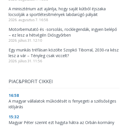
A minisztérium azt ajánlja, hogy saját kútból éjszaka
locsolják a sportlétesítmények labdarúgó pályáit
2026. augusztus 7. 16:58
Motorbemutató és -sorsolás, rocklegendák, ingyen belépő
– ez lesz a hétvégén Diósgyőrben
2026. július 31. 12:10
Egy munkás tréfásan közölte Szopkó Tiborral, 2030-ra kész
lesz a vár – Tényleg csak viccelt?
2026. július 31. 11:56
PIAC&PROFIT CIKKEI
16:58
A magyar vállalatok működését is fenyegeti a szélsőséges
időjárás
15:32
Magyar Péter szerint ezt hagyta hátra az Orbán-kormány