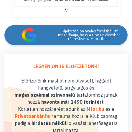
*/
Tájékozódjon hiteles forrásból: itt
megadhatja, hogy a Google előnyben
részesítse az Mfor cikkeit!
LEGYEN ÖN IS ELŐFIZETŐNK!
Előfizetőink máshol nem olvasott, higgadt
hangvételű, tárgyilagos és
magas szakmai színvonalú
tartalomhoz jutnak
hozzá
havonta már 1490 forintért
.
Korlátlan hozzáférést adunk az
Mfor.hu
és a
Privátbankár.hu
tartalmaihoz is, a Klub csomag
pedig a
hirdetés nélküli
olvasási lehetőséget is
tartalmazza.