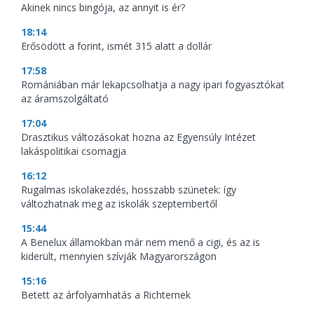
Akinek nincs bingója, az annyit is ér?
18:14
Erősödött a forint, ismét 315 alatt a dollár
17:58
Romániában már lekapcsolhatja a nagy ipari fogyasztókat
az áramszolgáltató
17:04
Drasztikus változásokat hozna az Egyensúly Intézet
lakáspolitikai csomagja
16:12
Rugalmas iskolakezdés, hosszabb szünetek: így
változhatnak meg az iskolák szeptembertől
15:44
A Benelux államokban már nem menő a cigi, és az is
kiderült, mennyien szívják Magyarországon
15:16
Betett az árfolyamhatás a Richternek