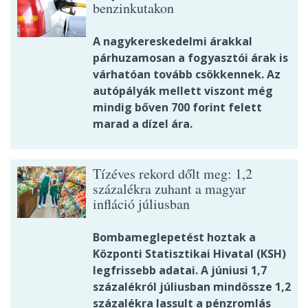
benzinkutakon
A nagykereskedelmi árakkal
párhuzamosan a fogyasztói árak is
várhatóan tovább csökkennek. Az
autópályák mellett viszont még
mindig bőven 700 forint felett
marad a dízel ára.
Tízéves rekord dőlt meg: 1,2
százalékra zuhant a magyar
infláció júliusban
Bombameglepetést hoztak a
Központi Statisztikai Hivatal (KSH)
legfrissebb adatai. A júniusi 1,7
százalékról júliusban mindössze 1,2
százalékra lassult a pénzromlás