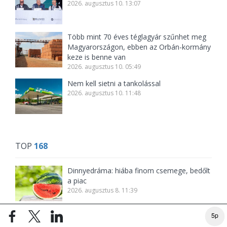
2026. augusztus 10. 13:07
Több mint 70 éves téglagyár szűnhet meg
Magyarországon, ebben az Orbán-kormány
keze is benne van
2026. augusztus 10. 05:49
Nem kell sietni a tankolással
2026. augusztus 10. 11:48
TOP
168
Dinnyedráma: hiába finom csemege, bedőlt
a piac
2026. augusztus 8. 11:39
Elindult a végelszámolás, hamarosan
5p
nyoma sem marad Balásy Gyula két