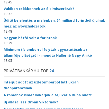
19:45
Valóban csökkennek az élelmiszerárak?
19:32
Üdítő bejelentés a melegben: 51 milliárd forintból újulnak
meg az ivóvízhálózatok
18:48
Nagyon hétfő volt a forintnak
18:29
Minimum tíz emberrel folytak egyeztetések az
államfőjelöltségről – mondta Hallerné Nagy Anikó
18:05
PRIVÁTBANKÁR.HU TOP
24
Interjút adott az üzletemberből lett ukrán
drónparancsnok
A románok ismét vakarják a fejüket a Duna miatt
Új állása lesz Orbán Viktornak?