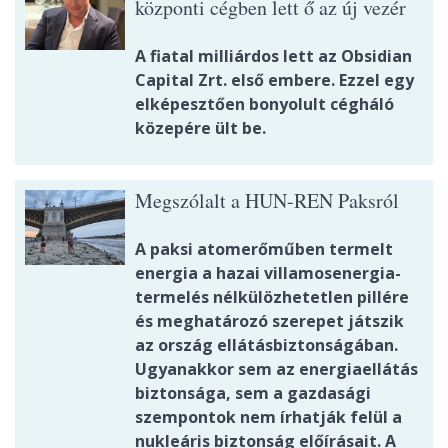
központi cégben lett ő az új vezér
A fiatal milliárdos lett az Obsidian
Capital Zrt. első embere. Ezzel egy
elképesztően bonyolult cégháló
közepére ült be.
Megszólalt a HUN-REN Paksról
A paksi atomerőműben termelt
energia a hazai villamosenergia-
termelés nélkülözhetetlen pillére
és meghatározó szerepet játszik
az ország ellátásbiztonságában.
Ugyanakkor sem az energiaellátás
biztonsága, sem a gazdasági
szempontok nem írhatják felül a
nukleáris biztonság előírásait. A