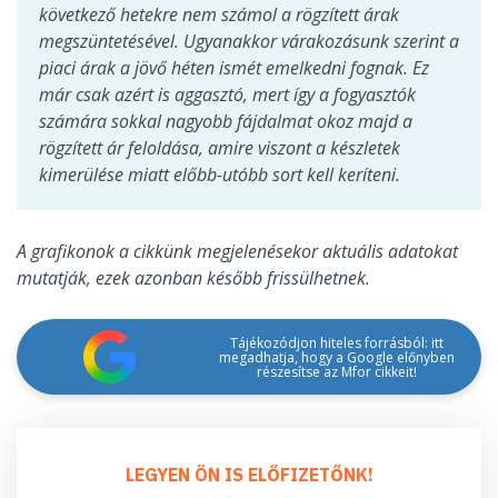
következő hetekre nem számol a rögzített árak
megszüntetésével. Ugyanakkor várakozásunk szerint a
piaci árak a jövő héten ismét emelkedni fognak. Ez
már csak azért is aggasztó, mert így a fogyasztók
számára sokkal nagyobb fájdalmat okoz majd a
rögzített ár feloldása, amire viszont a készletek
kimerülése miatt előbb-utóbb sort kell keríteni.
A grafikonok a cikkünk megjelenésekor aktuális adatokat
mutatják, ezek azonban később frissülhetnek.
Tájékozódjon hiteles forrásból: itt
megadhatja, hogy a Google előnyben
részesítse az Mfor cikkeit!
LEGYEN ÖN IS ELŐFIZETŐNK!