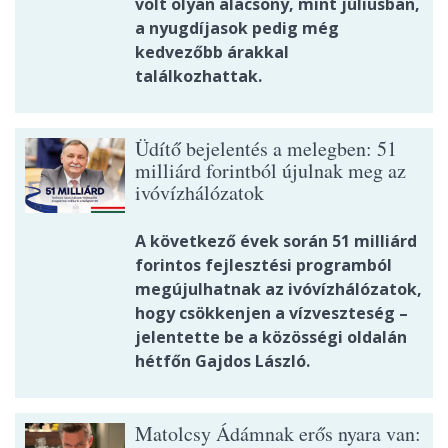
volt olyan alacsony, mint júliusban,
a nyugdíjasok pedig még
kedvezőbb árakkal
találkozhattak.
Üdítő bejelentés a melegben: 51
milliárd forintból újulnak meg az
ivóvízhálózatok
A következő évek során 51 milliárd
forintos fejlesztési programból
megújulhatnak az ivóvízhálózatok,
hogy csökkenjen a vízveszteség –
jelentette be a közösségi oldalán
hétfőn Gajdos László.
Matolcsy Ádámnak erős nyara van: