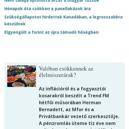
Nem találja optimista arcát a magyar tőzsde
Hónapok óta csökken a panellakások ára
Szükségállapotot hirdettek Kanadában, a legrosszabbra
készülnek
Elgyengült a forint az újra támadó hőségben
Valóban csökkennek az
élelmiszerárak?
Az inflációról és a fogyasztói
kosarakról beszélt a Trend FM
hétfői műsorában Herman
Bernadett, az Mfor és a
Privátbankár vezető szerkesztője.
A pénzromlás üteme tíz éve nem