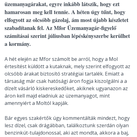
üzemanyagárakat, egyre inkább látszik, hogy ezt
hamarosan meg kell tennie. A héten úgy tűnt, hogy
elfogyott az olcsóbb gázolaj, ám most újabb készletet
szabadítanak fel. Az Mfor Üzemanyagár-figyelő
számításai szerint júliusban lépéskényszerbe kerülhet
a kormány.
A hét elején az Mfor számolt be arról, hogy a Mol
értesítést küldött a kutaknak, mely szerint elfogyott az
olcsóbb árakat biztosító stratégiai tartalék. Emiatt a
társaság már csak hatósági áron fogja kiszolgálni a a
dízelt vásárló kiskereskedőket, akiknek ugyanazon az
áron kell majd eladniuk az üzemanyagot, mint
amennyiért a Moltól kapják.
Bár egyes szakértők úgy kommentálták mindezt, hogy
lesz dízel, csak drágábban, találkoztunk szerdán olyan
benzinkút-tulajdonossal, aki azt mondta, akkora a baj,