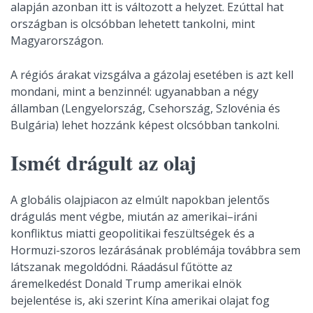
alapján azonban itt is változott a helyzet. Ezúttal hat
országban is olcsóbban lehetett tankolni, mint
Magyarországon.
A régiós árakat vizsgálva a gázolaj esetében is azt kell
mondani, mint a benzinnél: ugyanabban a négy
államban (Lengyelország, Csehország, Szlovénia és
Bulgária) lehet hozzánk képest olcsóbban tankolni.
Ismét drágult az olaj
A globális olajpiacon az elmúlt napokban jelentős
drágulás ment végbe, miután az amerikai–iráni
konfliktus miatti geopolitikai feszültségek és a
Hormuzi-szoros lezárásának problémája továbbra sem
látszanak megoldódni. Ráadásul fűtötte az
áremelkedést Donald Trump amerikai elnök
bejelentése is, aki szerint Kína amerikai olajat fog