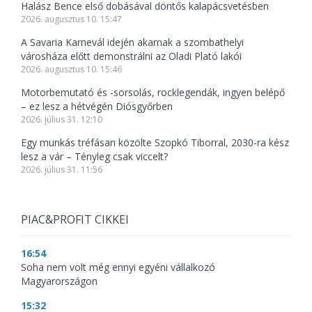
Halász Bence első dobásával döntős kalapácsvetésben
2026. augusztus 10. 15:47
A Savaria Karnevál idején akarnak a szombathelyi
városháza előtt demonstrálni az Oladi Plató lakói
2026. augusztus 10. 15:46
Motorbemutató és -sorsolás, rocklegendák, ingyen belépő
– ez lesz a hétvégén Diósgyőrben
2026. július 31. 12:10
Egy munkás tréfásan közölte Szopkó Tiborral, 2030-ra kész
lesz a vár – Tényleg csak viccelt?
2026. július 31. 11:56
PIAC&PROFIT CIKKEI
16:54
Soha nem volt még ennyi egyéni vállalkozó
Magyarországon
15:32