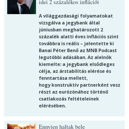
idei 2 százalékos inflációt
A világgazdasági folyamatokat
vizsgálva a jegybank által
júniusban meghatározott 2
százalék alatti éves inflációs szint
továbbra is reális – jelentette ki
Banai Péter Benő az MNB Podcast
legutóbbi adásában. Az alelnök
kiemelte: a jegybank elsődleges
célja, az árstabilitás elérése és
fenntartása mellett,
hogy konstruktív partnerként vesz
részt az eurózónához történő
csatlakozás feltételeinek
elérésében.
Ennyien haltak bele