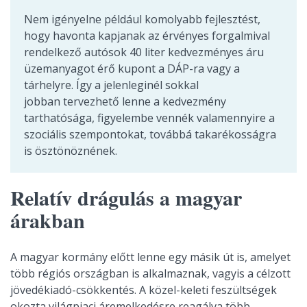
Nem igényelne például komolyabb fejlesztést,
hogy havonta kapjanak az érvényes forgalmival
rendelkező autósok 40 liter kedvezményes áru
üzemanyagot érő kupont a DÁP-ra vagy a
tárhelyre. Így a jelenleginél sokkal
jobban tervezhető lenne a kedvezmény
tarthatósága, figyelembe vennék valamennyire a
szociális szempontokat, továbbá takarékosságra
is ösztönöznének.
Relatív drágulás a magyar
árakban
A magyar kormány előtt lenne egy másik út is, amelyet
több régiós országban is alkalmaznak, vagyis a célzott
jövedékiadó-csökkentés. A közel-keleti feszültségek
okozta világpiaci áremelkedésre reagálva több