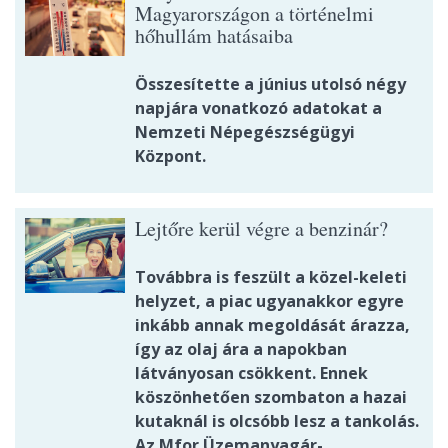
Magyarországon a történelmi
hőhullám hatásaiba
Összesítette a június utolsó négy
napjára vonatkozó adatokat a
Nemzeti Népegészségügyi
Központ.
Lejtőre kerül végre a benzinár?
Továbbra is feszült a közel-keleti
helyzet, a piac ugyanakkor egyre
inkább annak megoldását árazza,
így az olaj ára a napokban
látványosan csökkent. Ennek
köszönhetően szombaton a hazai
kutaknál is olcsóbb lesz a tankolás.
Az Mfor Üzemanyagár-