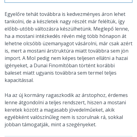
Egyelőre tehát továbbra is kedvezményes áron lehet
tankolni, de a készletek nagy részét már feléltük, így
előbb-utóbb változásra készülhetünk. Meglepő lenne,
ha a mostani intézkedés révén még több hónapon át
lehetne olcsóbb üzemanyagot vásárolni, már csak azért
is, mert a mostani árstruktúra miatt továbbra sem jön
import. A Mol pedig nem képes teljesen ellátni a hazai
igényeket, a Dunai Finomítóban történt korábbi
baleset miatt ugyanis továbbra sem termel teljes
kapacitással.
Ha az új kormány ragaszkodik az árstophoz, érdemes
lenne átgondolni a teljes rendszert, hiszen a mostani
keretek között a magasabb jövedelműeket, akik
egyébként valószínűleg nem is szorulnak rá, sokkal
jobban támogatják, mint a szegényeket.