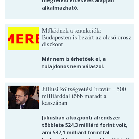
megfelelő értékelés alapján
alkalmazható.
Működnek a szankciók:
Budapesten is bezárt az olcsó orosz
diszkont
Már nem is érhetőek el, a
tulajdonos nem válaszol.
Júliusi költségvetési bravúr – 500
milliárddal több maradt a
kasszában
Júliusban a központi alrendszer
többlete 524,3 milliárd forint volt,
ami 537,1 milliárd forinttal