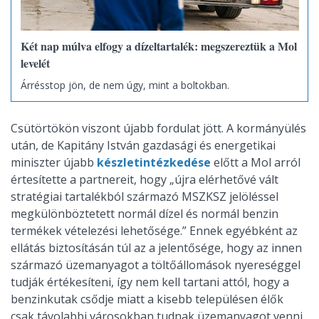
Két nap múlva elfogy a dízeltartalék: megszereztük a Mol
levelét
Árrésstop jön, de nem úgy, mint a boltokban.
Csütörtökön viszont újabb fordulat jött. A kormányülés
után, de Kapitány István gazdasági és energetikai
miniszter újabb
készletintézkedése
előtt a Mol arról
értesítette a partnereit, hogy „újra elérhetővé vált
stratégiai tartalékból származó MSZKSZ jelöléssel
megkülönböztetett normál dízel és normál benzin
termékek vételezési lehetősége.” Ennek egyébként az
ellátás biztosításán túl az a jelentősége, hogy az innen
származó üzemanyagot a töltőállomások nyereséggel
tudják értékesíteni, így nem kell tartani attól, hogy a
benzinkutak csődje miatt a kisebb településen élők
csak távolabbi városokban tudnak üzemanyagot venni.