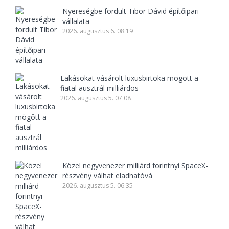
Nyereségbe fordult Tibor Dávid építőipari
vállalata
2026. augusztus 6. 08:19
Lakásokat vásárolt luxusbirtoka mögött a
fiatal ausztrál milliárdos
2026. augusztus 5. 07:08
Közel negyvenezer milliárd forintnyi SpaceX-
részvény válhat eladhatóvá
2026. augusztus 5. 06:35