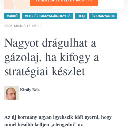
FOGLALJA LE HELYÉT MOST >>
MAKRÓ
MFOR ÜZEMANYAGÁR-FIGYELŐ
OLAJ
ÜZEMANYAGOK
2026. MÁJUS 16. 06:11
Nagyot drágulhat a
gázolaj, ha kifogy a
stratégiai készlet
Király Béla
Az új kormány ugyan igyekszik időt nyerni, hogy
minél később kelljen „elengedni” az