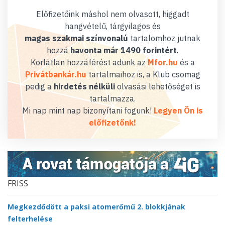
Előfizetőink máshol nem olvasott, higgadt
hangvételű, tárgyilagos és
magas szakmai színvonalú
tartalomhoz jutnak
hozzá
havonta már 1490 forintért
.
Korlátlan hozzáférést adunk az
Mfor.hu
és a
Privátbankár.hu
tartalmaihoz is, a Klub csomag
pedig a
hirdetés nélküli
olvasási lehetőséget is
tartalmazza.
Mi nap mint nap bizonyítani fogunk!
Legyen Ön is
előfizetőnk!
FRISS
Megkezdődött a paksi atomerőmű 2. blokkjának
felterhelése