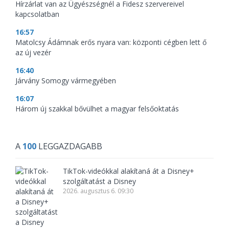
Hírzárlat van az Ügyészségnél a Fidesz szervereivel
kapcsolatban
16:57
Matolcsy Ádámnak erős nyara van: központi cégben lett ő
az új vezér
16:40
Járvány Somogy vármegyében
16:07
Három új szakkal bővülhet a magyar felsőoktatás
A
100
LEGGAZDAGABB
TikTok-videókkal alakítaná át a Disney+
szolgáltatást a Disney
2026. augusztus 6. 09:30