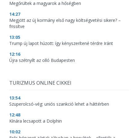
Megőrültek a magyarok a hőségben
14:27
Megjött az új kormány első nagy költségvetési sikere? –
frissítve
13:05
Trump új lapot húzott: így kényszerítené térdre Iránt
12:16
Újra szétnyílt az olló Budapesten
TURIZMUS ONLINE CIKKEI
13:54
Szuperolcsó-vég: uniós szankció lehet a háttérben
12:48
Kínára lecsapott a Dolphin
10:02
Erős hónapot zártak júliusban a horvátok – ellepték a