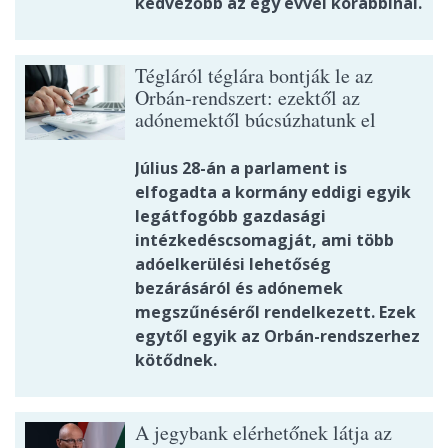
kedvezőbb az egy évvel korábbinál.
Tégláról téglára bontják le az
Orbán-rendszert: ezektől az
adónemektől búcsúzhatunk el
Július 28-án a parlament is
elfogadta a kormány eddigi egyik
legátfogóbb gazdasági
intézkedéscsomagját, ami több
adóelkerülési lehetőség
bezárásáról és adónemek
megszűnéséről rendelkezett. Ezek
egytől egyik az Orbán-rendszerhez
kötődnek.
A jegybank elérhetőnek látja az