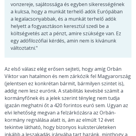
vonzereje, sajátossága és egyben sikerességének
a kulcsa, hogy a munkát terhelő adók Európában
a legalacsonyabbak, és a munkát terhelő adók
helyett a fogyasztáson keresztül szedi be a
költségvetés azt a pénzt, amire szüksége van. Ez
egy adófilozófiai kérdés, amin nem is kívánunk
változtatni."
Az első válasz elég erősen sejteti, hogy amíg Orbán
Viktor van hatalmon és nem zárkózik fel Magyarország
(jelentsen ez konkrétan bármit, bármilyen szintet is),
addig nem lesz eurónk. A stabilitás kevésbé számít a
kormányfőnek és a jelek szerint tényleg nem tudja
igazán meghatni őt a 420 forintos euró sem. Ugyan az
elvi lehetőség megvan a felzárkózásra az Orbán-
kormány regnálása alatt is, ám az elmúlt 12 évet
tekintve látható, hogy bizonyos kulcsterületeken
inkább a leszakadás irányába tart hazánk, minthogy a