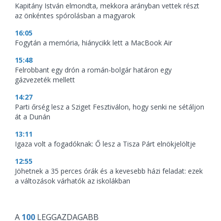
Kapitány István elmondta, mekkora arányban vettek részt
az önkéntes spórolásban a magyarok
16:05
Fogytán a memória, hiánycikk lett a MacBook Air
15:48
Felrobbant egy drón a román-bolgár határon egy
gázvezeték mellett
14:27
Parti őrség lesz a Sziget Fesztiválon, hogy senki ne sétáljon
át a Dunán
13:11
Igaza volt a fogadóknak: Ő lesz a Tisza Párt elnökjelöltje
12:55
Jöhetnek a 35 perces órák és a kevesebb házi feladat: ezek
a változások várhatók az iskolákban
A
100
LEGGAZDAGABB