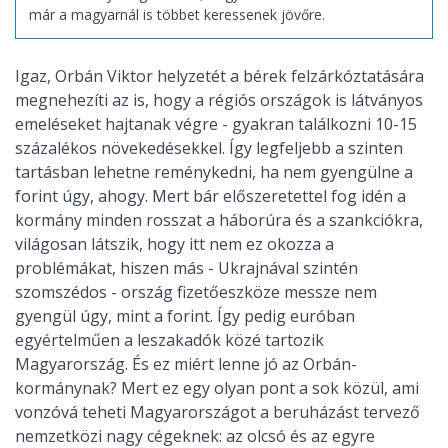
már a magyarnál is többet keressenek jövőre.
Igaz, Orbán Viktor helyzetét a bérek felzárkóztatására
megnehezíti az is, hogy a régiós országok is látványos
emeléseket hajtanak végre - gyakran találkozni 10-15
százalékos növekedésekkel. Így legfeljebb a szinten
tartásban lehetne reménykedni, ha nem gyengülne a
forint úgy, ahogy. Mert bár előszeretettel fog idén a
kormány minden rosszat a háborúra és a szankciókra,
világosan látszik, hogy itt nem ez okozza a
problémákat, hiszen más - Ukrajnával szintén
szomszédos - ország fizetőeszköze messze nem
gyengül úgy, mint a forint. Így pedig euróban
egyértelműen a leszakadók közé tartozik
Magyarország. És ez miért lenne jó az Orbán-
kormánynak? Mert ez egy olyan pont a sok közül, ami
vonzóvá teheti Magyarországot a beruházást tervező
nemzetközi nagy cégeknek: az olcsó és az egyre