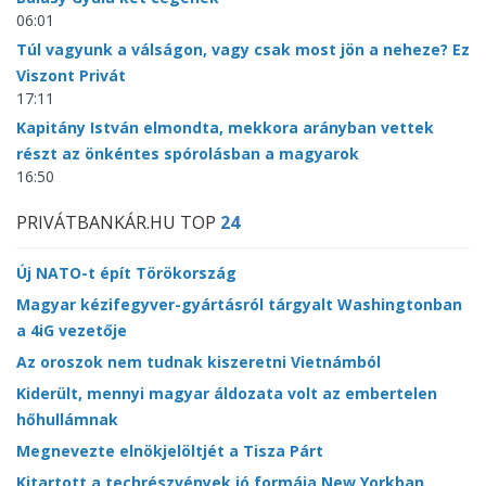
06:01
Túl vagyunk a válságon, vagy csak most jön a neheze? Ez
Viszont Privát
17:11
Kapitány István elmondta, mekkora arányban vettek
részt az önkéntes spórolásban a magyarok
16:50
PRIVÁTBANKÁR.HU TOP
24
Új NATO-t épít Törökország
Magyar kézifegyver-gyártásról tárgyalt Washingtonban
a 4iG vezetője
Az oroszok nem tudnak kiszeretni Vietnámból
Kiderült, mennyi magyar áldozata volt az embertelen
hőhullámnak
Megnevezte elnökjelöltjét a Tisza Párt
Kitartott a techrészvények jó formája New Yorkban