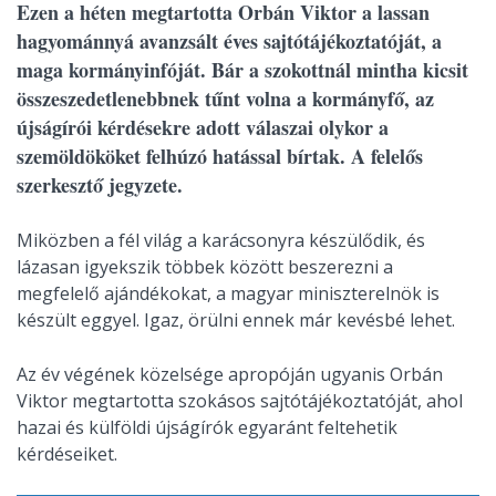
Ezen a héten megtartotta Orbán Viktor a lassan
hagyománnyá avanzsált éves sajtótájékoztatóját, a
maga kormányinfóját. Bár a szokottnál mintha kicsit
összeszedetlenebbnek tűnt volna a kormányfő, az
újságírói kérdésekre adott válaszai olykor a
szemöldököket felhúzó hatással bírtak. A felelős
szerkesztő jegyzete.
Miközben a fél világ a karácsonyra készülődik, és
lázasan igyekszik többek között beszerezni a
megfelelő ajándékokat, a magyar miniszterelnök is
készült eggyel. Igaz, örülni ennek már kevésbé lehet.
Az év végének közelsége apropóján ugyanis Orbán
Viktor megtartotta szokásos sajtótájékoztatóját, ahol
hazai és külföldi újságírók egyaránt feltehetik
kérdéseiket.