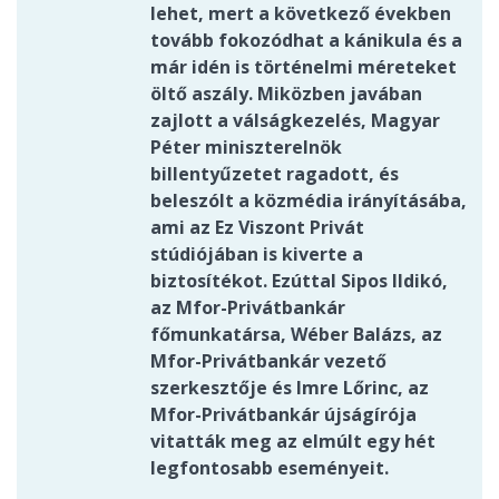
lehet, mert a következő években
tovább fokozódhat a kánikula és a
már idén is történelmi méreteket
öltő aszály. Miközben javában
zajlott a válságkezelés, Magyar
Péter miniszterelnök
billentyűzetet ragadott, és
beleszólt a közmédia irányításába,
ami az Ez Viszont Privát
stúdiójában is kiverte a
biztosítékot. Ezúttal Sipos Ildikó,
az Mfor-Privátbankár
főmunkatársa, Wéber Balázs, az
Mfor-Privátbankár vezető
szerkesztője és Imre Lőrinc, az
Mfor-Privátbankár újságírója
vitatták meg az elmúlt egy hét
legfontosabb eseményeit.