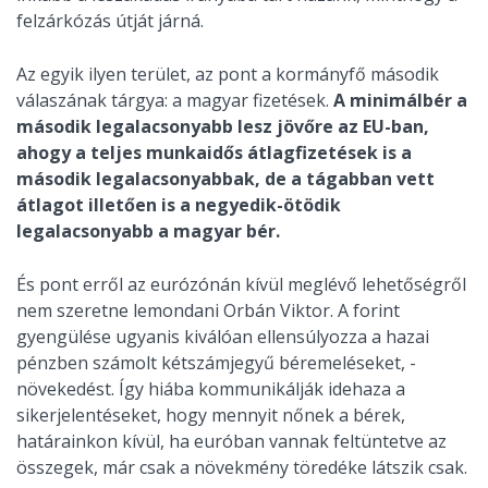
felzárkózás útját járná.
Az egyik ilyen terület, az pont a kormányfő második
válaszának tárgya: a magyar fizetések.
A minimálbér a
második legalacsonyabb lesz jövőre az EU-ban,
ahogy a teljes munkaidős átlagfizetések is a
második legalacsonyabbak, de a tágabban vett
átlagot illetően is a negyedik-ötödik
legalacsonyabb a magyar bér.
És pont erről az eurózónán kívül meglévő lehetőségről
nem szeretne lemondani Orbán Viktor. A forint
gyengülése ugyanis kiválóan ellensúlyozza a hazai
pénzben számolt kétszámjegyű béremeléseket, -
növekedést. Így hiába kommunikálják idehaza a
sikerjelentéseket, hogy mennyit nőnek a bérek,
határainkon kívül, ha euróban vannak feltüntetve az
összegek, már csak a növekmény töredéke látszik csak.