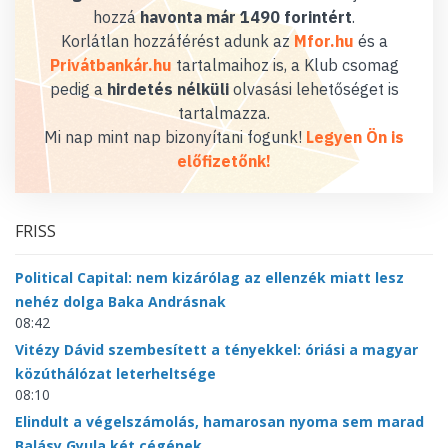
hozzá
havonta már 1490 forintért
.
Korlátlan hozzáférést adunk az
Mfor.hu
és a
Privátbankár.hu
tartalmaihoz is, a Klub csomag
pedig a
hirdetés nélküli
olvasási lehetőséget is
tartalmazza.
Mi nap mint nap bizonyítani fogunk!
Legyen Ön is
előfizetőnk!
FRISS
Political Capital: nem kizárólag az ellenzék miatt lesz
nehéz dolga Baka Andrásnak
08:42
Vitézy Dávid szembesített a tényekkel: óriási a magyar
közúthálózat leterheltsége
08:10
Elindult a végelszámolás, hamarosan nyoma sem marad
Balásy Gyula két cégének