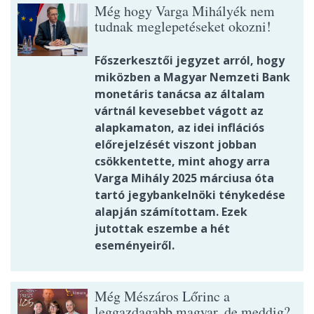
Még hogy Varga Mihályék nem
tudnak meglepetéseket okozni!
Főszerkesztői jegyzet arról, hogy
miközben a Magyar Nemzeti Bank
monetáris tanácsa az általam
vártnál kevesebbet vágott az
alapkamaton, az idei inflációs
előrejelzését viszont jobban
csökkentette, mint ahogy arra
Varga Mihály 2025 márciusa óta
tartó jegybankelnöki ténykedése
alapján számítottam. Ezek
jutottak eszembe a hét
eseményeiről.
Még Mészáros Lőrinc a
leggazdagabb magyar, de meddig?