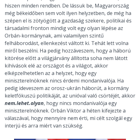
hiszen minden rendben. De lássuk be, Magyarország
még békeidőben sem volt ilyen helyzetben, de még ha
szépen el is zötyögött a gazdaság szekere, politikai és
társadalmi fronton mindig volt egy olyan lépése az
Orbán-kormánynak, ami valamilyen szintű
felháborodást, ellenkezést váltott ki. Tehát lett volna
miről beszélni. Ha pedig hozzáveszem, hogy a háború
kitörése előtt a világjárvány állította soha nem látott
kihívások elé az országot és a világot, akkor
elképzelhetetlen az a helyzet, hogy egy
miniszterelnöknek nincs érdemi mondanivalója. Ha
pedig ideveszem az orosz-ukrán háborút, a kormány
keletfókuszú politikáját, az unióval való csörtéjét, akkor
nem.lehet.olyan
, hogy nincs mondanivalója egy
miniszterelnöknek. Orbán Viktor a héten kifejezte a
válaszával, hogy mennyire nem érti, mi célt szolgál egy
interjú és arra miért van szükség.