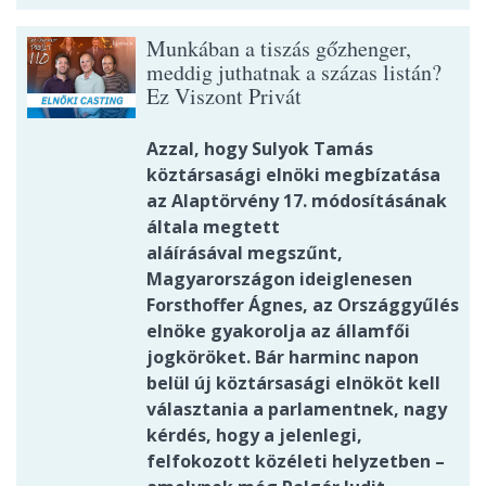
Munkában a tiszás gőzhenger,
meddig juthatnak a százas listán?
Ez Viszont Privát
Azzal, hogy Sulyok Tamás
köztársasági elnöki megbízatása
az Alaptörvény 17. módosításának
általa megtett
aláírásával megszűnt,
Magyarországon ideiglenesen
Forsthoffer Ágnes, az Országgyűlés
elnöke gyakorolja az államfői
jogköröket. Bár harminc napon
belül új köztársasági elnököt kell
választania a parlamentnek, nagy
kérdés, hogy a jelenlegi,
felfokozott közéleti helyzetben –