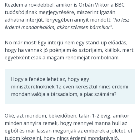
Kezdem a rövidebbel, amikor is Orbán Viktor a BBC
tudósítójának megjegyzésére, miszerint igazán
adhatna interjút, lényegében annyit mondott:
"ha lesz
érdemi mondanivalóm, akkor szívesen bármikor".
No már most! Egy interjú nem egy stand-up előadás,
hogy ha vannak jó poénjaim és sztorijaim, kiállok, mert
egyébként csak a magam renoméját rombolnám.
Hogy a fenébe lehet az, hogy egy
miniszterelnöknek 12 éven keresztül nincs érdemi
mondanivalója a társadalom, a piac számára?
Oké, azt mondom, békeidőben, talán 1-2 évig, amikor
minden annyira remek, hogy mennyei manna hull az
égből és már lassan megunják az emberek a jólétet, el
tudom képzelni, hogy nincs érdemi mondanivaló,