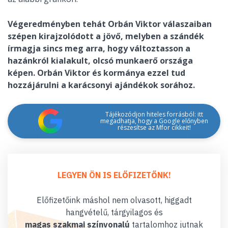
Végeredményben tehát Orbán Viktor válaszaiban
szépen kirajzolódott a jövő, melyben a szándék
írmagja sincs meg arra, hogy változtasson a
hazánkról kialakult, olcsó munkaerő országa
képen. Orbán Viktor és kormánya ezzel tud
hozzájárulni a karácsonyi ajándékok sorához.
Tájékozódjon hiteles forrásból: itt
megadhatja, hogy a Google előnyben
részesítse az Mfor cikkeit!
LEGYEN ÖN IS ELŐFIZETŐNK!
Előfizetőink máshol nem olvasott, higgadt
hangvételű, tárgyilagos és
magas szakmai színvonalú
tartalomhoz jutnak