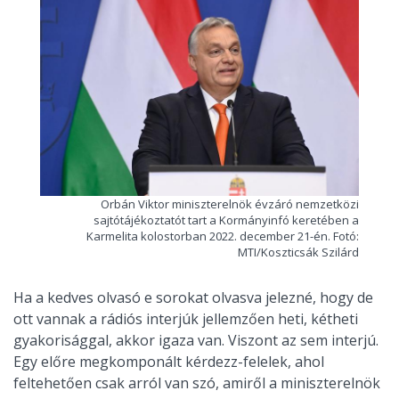
Orbán Viktor miniszterelnök évzáró nemzetközi
sajtótájékoztatót tart a Kormányinfó keretében a
Karmelita kolostorban 2022. december 21-én. Fotó:
MTI/Koszticsák Szilárd
Ha a kedves olvasó e sorokat olvasva jelezné, hogy de
ott vannak a rádiós interjúk jellemzően heti, kétheti
gyakorisággal, akkor igaza van. Viszont az sem interjú.
Egy előre megkomponált kérdezz-felelek, ahol
feltehetően csak arról van szó, amiről a miniszterelnök