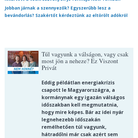
Jobban járnak a szennyezők? Egyszerűbb lesz a
bevándorlás? Szakértőt kérdeztünk az eltörölt adókról
Túl vagyunk a válságon, vagy csak
most jön a neheze? Ez Viszont
Privát
Eddig példátlan energiakrízis
csapott le Magyarországra, a
kormánynak egy igazán válságos
időszakban kell megmutatnia,
hogy mire képes. Bár az idei nyár
legnehezebb időszakán
remélhetően túl vagyunk,
hátradőlni már csak azért sem