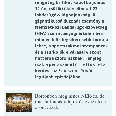
rengeteg kritikát kapott a június
12-én, csütörtökön elindult 23.
labdarúgó-világbajnokság. A
gigantikussá duzzadt esemény a
Nemzetközi Labdarúgó-szövetség
(FIFA) szerint anyagi értelemben
minden idők legsikeresebb tornája
lehet, a sportszakmai szempontok
és a szurkolók elvárásai viszont
háttérbe szorulhatnak. Tényleg
csak a pénz számít? – tettük fel a
kérdést az Ez Viszont Privát
legújabb epizódjában.
Börtönben még nincs NER-es, de
már hullanak a fejek és esnek ki a
csontvázak