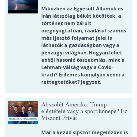
Miközben az Egyesült Államok és
Irán látszólag békét kötöttek, a
történet nem zárult
megnyugtatóan, ráadásul számos
más ijesztő folyamat jelei is
láthatók a gazdaságban vagy a
pénzügyi világban. Hogyan lehet
ebből hasonló összeomlás, mint a
Lehman-válság vagy a Covid-
krach? Érdemes komolyan venni a
rettegtetőket? Jegyzet.
Abszolút Amerika: Trump
elégtétele vagy a sport ünnepe? Ez
Viszont Privát
Már a kezdő sípszót megelőzően is