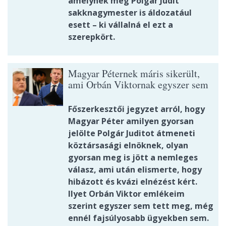
amelynek még Polgár Judit
sakknagymester is áldozatául
esett – ki vállalná el ezt a
szerepkört.
Magyar Péternek máris sikerült,
ami Orbán Viktornak egyszer sem
Főszerkesztői jegyzet arról, hogy
Magyar Péter amilyen gyorsan
jelölte Polgár Juditot átmeneti
köztársasági elnöknek, olyan
gyorsan meg is jött a nemleges
válasz, ami után elismerte, hogy
hibázott és kvázi elnézést kért.
Ilyet Orbán Viktor emlékeim
szerint egyszer sem tett meg, még
ennél fajsúlyosabb ügyekben sem.