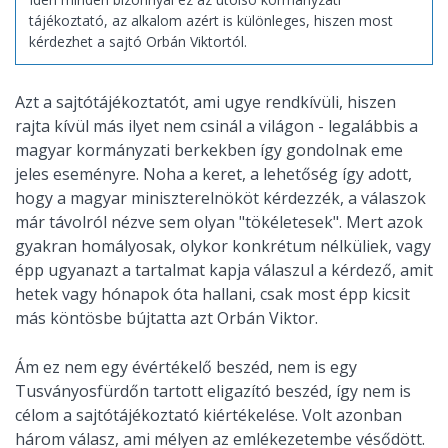
tájékoztató, az alkalom azért is különleges, hiszen most
kérdezhet a sajtó Orbán Viktortól.
Azt a sajtótájékoztatót, ami ugye rendkívüli, hiszen
rajta kívül más ilyet nem csinál a világon - legalábbis a
magyar kormányzati berkekben így gondolnak eme
jeles eseményre. Noha a keret, a lehetőség így adott,
hogy a magyar miniszterelnököt kérdezzék, a válaszok
már távolról nézve sem olyan "tökéletesek". Mert azok
gyakran homályosak, olykor konkrétum nélküliek, vagy
épp ugyanazt a tartalmat kapja válaszul a kérdező, amit
hetek vagy hónapok óta hallani, csak most épp kicsit
más köntösbe bújtatta azt Orbán Viktor.
Ám ez nem egy évértékelő beszéd, nem is egy
Tusványosfürdőn tartott eligazító beszéd, így nem is
célom a sajtótájékoztató kiértékelése. Volt azonban
három válasz, ami mélyen az emlékezetembe vésődött.