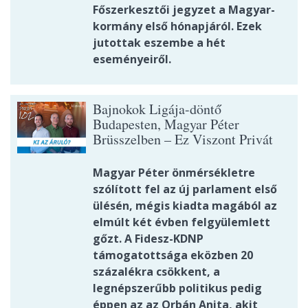
Főszerkesztői jegyzet a Magyar-
kormány első hónapjáról. Ezek
jutottak eszembe a hét
eseményeiről.
Bajnokok Ligája-döntő
Budapesten, Magyar Péter
Brüsszelben – Ez Viszont Privát
Magyar Péter önmérsékletre
szólított fel az új parlament első
ülésén, mégis kiadta magából az
elmúlt két évben felgyülemlett
gőzt. A Fidesz-KDNP
támogatottsága eközben 20
százalékra csökkent, a
legnépszerűbb politikus pedig
éppen az az Orbán Anita, akit