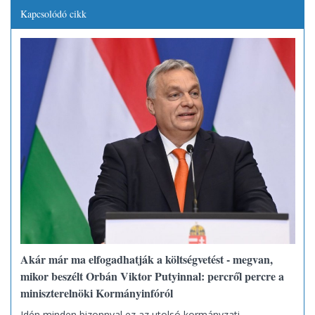
Kapcsolódó cikk
Akár már ma elfogadhatják a költségvetést - megvan,
mikor beszélt Orbán Viktor Putyinnal: percről percre a
miniszterelnöki Kormányinfóról
Idén minden bizonnyal ez az utolsó kormányzati