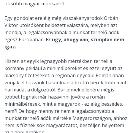
olcsóbb magyar munkaerő.
Egy gondolat erejéig még visszakanyarodok Orbán
Viktor utolsóként beidézett válaszára, melyben azt
mondja, a legalacsonyabbak a munkát terhelő adók
egész Európában.
Ez úgy, ahogy van, szimplán nem
igaz.
Hiszen az egyik legnagyobb mértékben terheli a
kormány például a minimálbéreket és ezzel együtt az
alacsony fizetéseket: a régióban egyedül Romániában
vonják el hozzánk hasonlóan a bruttó bérek több mint
harmadát a dolgozótól. Bár ennek ellenére mégis
többet fognak már hazavinni jövőre a román
minimálbéresek, mint a magyarok - ez elég beszédes,
nem?! De hogy mennyire nem a legalacsonyabb a
munkát terhelő adók mértéke Magyarországon, ahhoz
nem is fűznék sok magyarázatot, beszéljen helyettem
az alábbi grafikon.