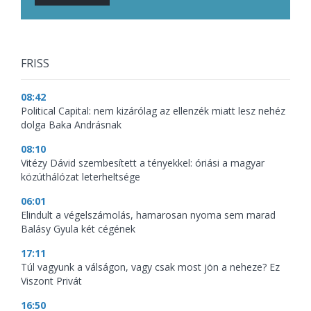
FRISS
08:42
Political Capital: nem kizárólag az ellenzék miatt lesz nehéz
dolga Baka Andrásnak
08:10
Vitézy Dávid szembesített a tényekkel: óriási a magyar
közúthálózat leterheltsége
06:01
Elindult a végelszámolás, hamarosan nyoma sem marad
Balásy Gyula két cégének
17:11
Túl vagyunk a válságon, vagy csak most jön a neheze? Ez
Viszont Privát
16:50