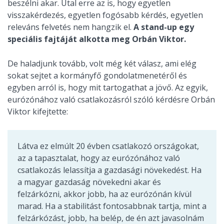
beszélni akar. Utal erre az is, hogy egyetlen
visszakérdezés, egyetlen fogósabb kérdés, egyetlen
releváns felvetés nem hangzik el.
A stand-up egy
speciális fajtáját alkotta meg Orbán Viktor.
De haladjunk tovább, volt még két válasz, ami elég
sokat sejtet a kormányfő gondolatmenetéről és
egyben arról is, hogy mit tartogathat a jövő. Az egyik,
eurózónához való csatlakozásról szóló kérdésre Orbán
Viktor kifejtette:
Látva ez elmúlt 20 évben csatlakozó országokat,
az a tapasztalat, hogy az eurózónához való
csatlakozás lelassítja a gazdasági növekedést. Ha
a magyar gazdaság növekedni akar és
felzárkózni, akkor jobb, ha az eurózónán kívül
marad. Ha a stabilitást fontosabbnak tartja, mint a
felzárkózást, jobb, ha belép, de én azt javasolnám