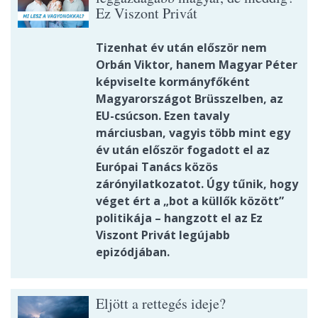
Ez Viszont Privát
Tizenhat év után először nem
Orbán Viktor, hanem Magyar Péter
képviselte kormányfőként
Magyarországot Brüsszelben, az
EU-csúcson. Ezen tavaly
márciusban, vagyis több mint egy
év után először fogadott el az
Európai Tanács közös
zárónyilatkozatot. Úgy tűnik, hogy
véget ért a „bot a küllők között”
politikája – hangzott el az Ez
Viszont Privát legújabb
epizódjában.
Eljött a rettegés ideje?