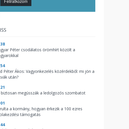
Feliratkozom
ISS
:38
gyar Péter csodálatos örömhírt közölt a
gyarokkal
:54
d Péter Ákos: Vagyonkezelés közérdekből: mi jön a
kvák után?
:21
 biztosan megússzák a ledolgozós szombatot
:01
árulta a kormány, hogyan érkezik a 100 ezres
kolakezdési támogatás
:44