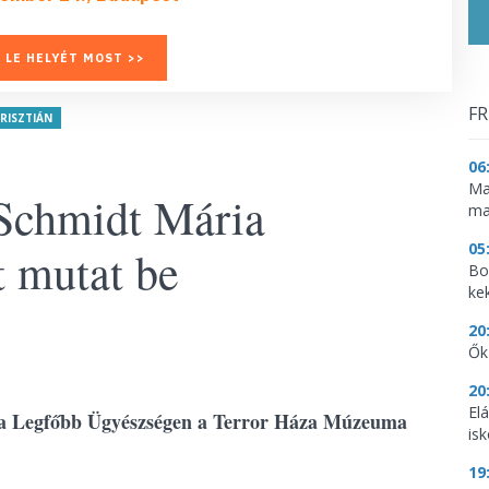
 LE HELYÉT MOST >>
FR
RISZTIÁN
06
Ma
 Schmidt Mária
ma
05
 mutat be
Bo
ke
20
Ők
20
El
tt a Legfőbb Ügyészségen a Terror Háza Múzeuma
is
19