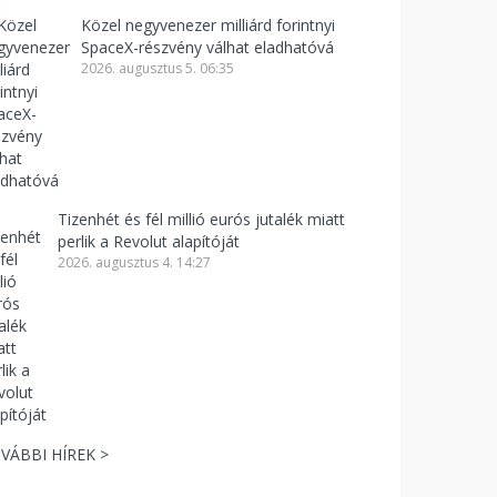
Közel negyvenezer milliárd forintnyi
SpaceX-részvény válhat eladhatóvá
2026. augusztus 5. 06:35
Tizenhét és fél millió eurós jutalék miatt
perlik a Revolut alapítóját
2026. augusztus 4. 14:27
VÁBBI HÍREK >