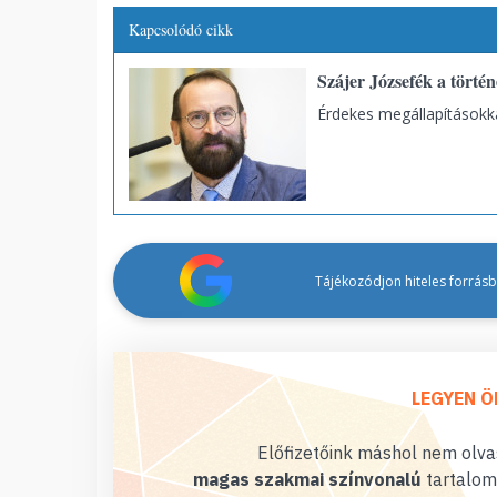
Kapcsolódó cikk
Szájer Józsefék a törté
Érdekes megállapításokk
Tájékozódjon hiteles forrásbó
LEGYEN Ö
Előfizetőink máshol nem olvas
magas szakmai színvonalú
tartalom