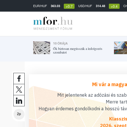
EUR/HUF
USD/HUF
C
363.03
314.48
+0.7
+0.4
10 ÓRÁJA
Ők biztosan megússzák a ledolgozós
szombatot
Mi vár a magya
Mit jelentenek az adózási és sza
Merre tar
Hogyan érdemes gondolkodni a hosszú távú
2p
Klasszi
2026. szept