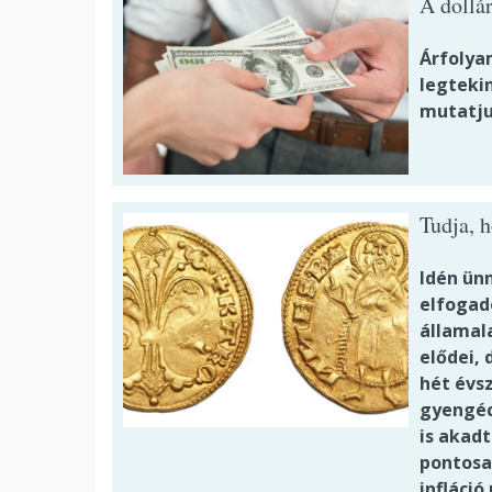
A dollár
Árfolyam
legteki
mutatju
Tudja, 
Idén ün
elfogad
államal
elődei,
hét évs
gyengéc
is akadt
pontosa
infláció