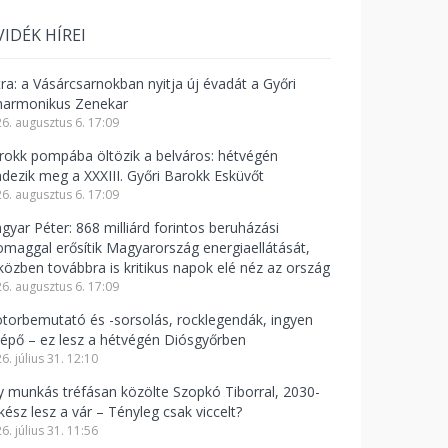
VIDÉK HÍREI
tra: a Vásárcsarnokban nyitja új évadát a Győri
lharmonikus Zenekar
6. augusztus 6. 17:09
rokk pompába öltözik a belváros: hétvégén
ndezik meg a XXXIII. Győri Barokk Esküvőt
6. augusztus 6. 17:09
gyar Péter: 868 milliárd forintos beruházási
omaggal erősítik Magyarország energiaellátását,
közben továbbra is kritikus napok elé néz az ország
6. augusztus 6. 17:09
torbemutató és -sorsolás, rocklegendák, ingyen
lépő – ez lesz a hétvégén Diósgyőrben
6. július 31. 12:10
y munkás tréfásan közölte Szopkó Tiborral, 2030-
kész lesz a vár – Tényleg csak viccelt?
6. július 31. 11:56