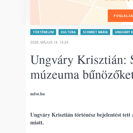
FOGLALJA
TÖRTÉNELEM
KULTÚRA
SCHMIDT MÁRIA
UNGVÁRY K
2026. MÁJUS 14. 14:24
Ungváry Krisztián:
múzeuma bűnözőket
mfor.hu
Ungváry Krisztián történész bejelentést te
miatt.