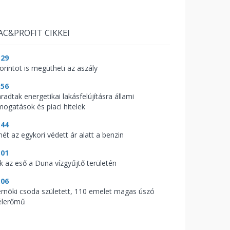
AC&PROFIT CIKKEI
:29
orintot is megütheti az aszály
:56
radtak energetikai lakásfelújításra állami
mogatások és piaci hitelek
:44
mét az egykori védett ár alatt a benzin
:01
ik az eső a Duna vízgyűjtő területén
:06
rnöki csoda született, 110 emelet magas úszó
élerőmű