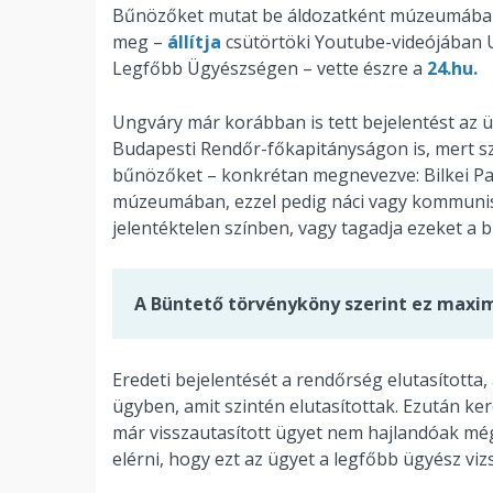
Bűnözőket mutat be áldozatként múzeumáb
meg –
állítja
csütörtöki Youtube-videójában Un
Legfőbb Ügyészségen – vette észre a
24.hu.
Ungváry már korábban is tett bejelentést az üg
Budapesti Rendőr-főkapitányságon is, mert sze
bűnözőket – konkrétan megnevezve: Bilkei Pap
múzeumában, ezzel pedig náci vagy kommunist
jelentéktelen színben, vagy tagadja ezeket a
A Büntető törvényköny szerint ez maxi
Eredeti bejelentését a rendőrség elutasította,
ügyben, amit szintén elutasítottak. Ezután ke
már visszautasított ügyet nem hajlandóak még
elérni, hogy ezt az ügyet a legfőbb ügyész viz