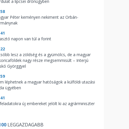
rdulat a lipcsei drónügyben
:58
gyar Péter keményen nekiment az Orbán-
rmánynak
:41
zasztó napon van túl a forint
:22
csóbb lesz a zöldség és a gyümölcs, de a magyar
koricaföldek nagy része megsemmisült – Interjú
skó Györggyel
:59
m léphetnek a magyar hatóságok a külföldi utazási
oda ügyében
:41
feladatokra új embereket jelölt ki az agrárminiszter
100
LEGGAZDAGABB