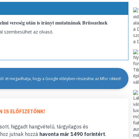
nelmi vereség után is irányt mutatnának Brüsszelnek
al szembesülhet az olvasó.
l: itt megadhatja, hogy a Google előnyben részesítse az Mfor cikkeit!
N IS ELŐFIZETŐNK!
ott, higgadt hangvételű, tárgyilagos és
hoz jutnak hozzá
havonta már 1490 forintért
.