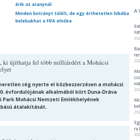
érik az aranynál
A 
Minden botrányt túlélt, de egy érthetetlen hibába
belebukhat a FIFA elnöke
Ex
Fi
202
Ba
re
ki újíthatja fel több milliárdért a Mohácsi
202
lyet
Ma
cs
mi
eretlen cég nyerte el közbeszerzésen a mohácsi
202
00. évfordulójának alkalmából kiírt Duna-Dráva
 Park Mohácsi Nemzeti Emlékhelyének
Mo
be
bású átalakítását.
202
Eg
ra 
202