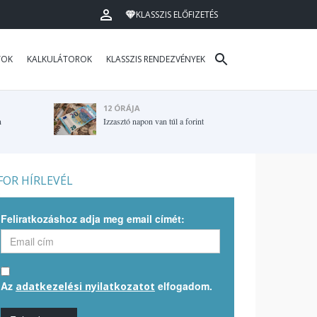
KLASSZIS ELŐFIZETÉS
TOK
KALKULÁTOROK
KLASSZIS RENDEZVÉNYEK
12 ÓRÁJA
n
Izzasztó napon van túl a forint
OR HÍRLEVÉL
Feliratkozáshoz adja meg email címét:
Az
elfogadom.
adatkezelési nyilatkozatot