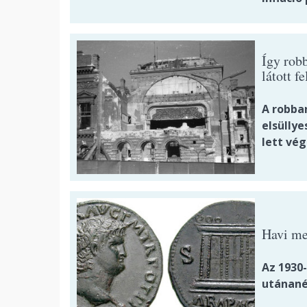
Így rob
látott fe
A robba
elsüllye
lett vég
Havi me
Az 1930
utánané