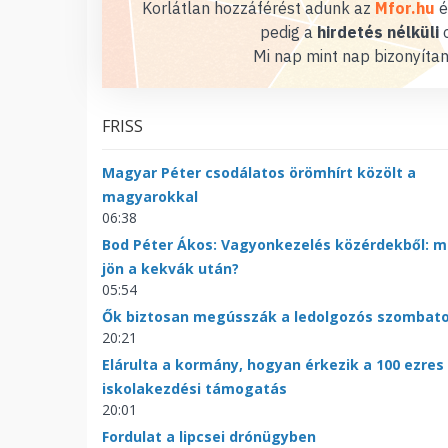
Korlátlan hozzáférést adunk az
Mfor.hu
é
pedig a
hirdetés nélküli
o
Mi nap mint nap bizonyítan
FRISS
Magyar Péter csodálatos örömhírt közölt a
magyarokkal
06:38
Bod Péter Ákos: Vagyonkezelés közérdekből: m
jön a kekvák után?
05:54
Ők biztosan megússzák a ledolgozós szombat
20:21
Elárulta a kormány, hogyan érkezik a 100 ezres
iskolakezdési támogatás
20:01
Fordulat a lipcsei drónügyben