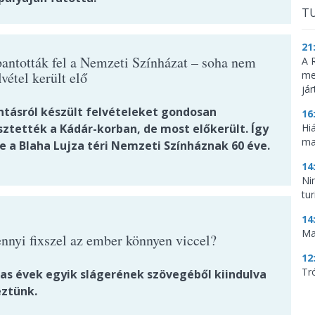
TU
21
bantották fel a Nemzeti Színházat – soha nem
A 
lvétel került elő
me
já
ntásról készült felvételeket gondosan
16
sztették a Kádár-korban, de most előkerült. Így
Hi
ma
e a Blaha Lujza téri Nemzeti Színháznak 60 éve.
14
Ni
tu
14
Ma
nnyi fixszel az ember könnyen viccel?
12
Tr
-as évek egyik slágerének szövegéből kiindulva
ztünk.