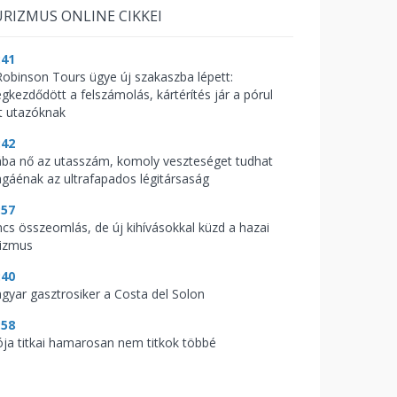
RIZMUS ONLINE CIKKEI
:41
Robinson Tours ügye új szakaszba lépett:
gkezdődött a felszámolás, kártérítés jár a pórul
rt utazóknak
:42
ába nő az utasszám, komoly veszteséget tudhat
gáénak az ultrafapados légitársaság
:57
ncs összeomlás, de új kihívásokkal küzd a hazai
rizmus
:40
gyar gasztrosiker a Costa del Solon
:58
ója titkai hamarosan nem titkok többé