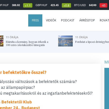
HF/HUF
GBP/HUF
BTC/USD
388.92
423.45
64249
+1.1
+0.8
-45
FRISS
VIDEÓK
PODCAST
ÁRRÉSSTOP
ROVA
11 ÓRÁJA
11 ÓRÁJA
Elárulta a kormány, hogyan érkezik a
Fordulat a lipcsei drónügybe
100 ezres iskolakezdési támogatás
MF
r befektetőkre ősszel?
bályozási változások a befektetők számára?
t az állampapírpiac?
 megtakarításokról és az ingatlanbefektetésekről?
s Befektetői Klub
ember 24., Budapest