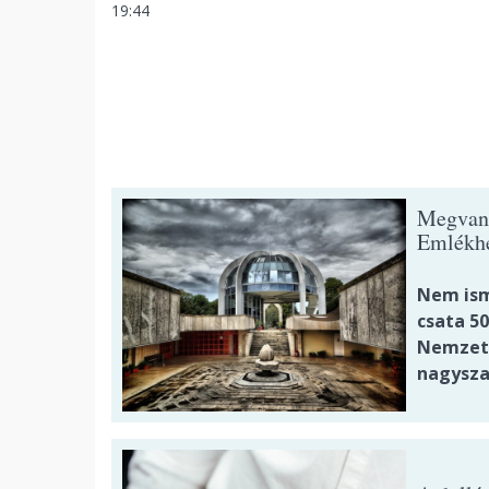
19:44
Megvan, 
Emlékhe
Nem ism
csata 5
Nemzeti
nagysza