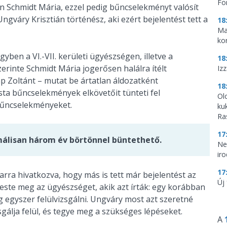
Fo
an
Schmidt Mária, ezzel pedig bűncselekményt valósít
gváry Krisztián történész, aki ezért bejelentést tett a
18
Ma
ko
yben a VI.-VII. kerületi ügyészségen, illetve a
18
rinte Schmidt Mária jogerősen halálra ítélt
Iz
 Zoltánt – mutat be ártatlan áldozatként
18
a bűncselekmények elkövetőit tünteti fel
Ol
 bűncselekményeket.
ku
Ra
17
málisan három év börtönnel büntethető.
Ne
ir
17
 arra hivatkozva, hogy más is tett már bejelentést az
Új 
reste meg az ügyészséget, akik azt írták: egy korábban
 egyszer felülvizsgálni. Ungváry most azt szeretné
sgálja felül, és tegye meg a szükséges lépéseket.
A