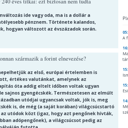
 240 éves titkai: ezt biztosan nem tudta
változás ide vagy oda, ma is a dollár a
PI
ntélyesebb pénznem. Története kalandos,
k, hogyan változott az évszázadok során.
05
A f
16
Ma
honnan származik a forint elnevezése?
tá
15
nepelhetjük az első, európai értelemben is
Is
ott, értékes valutánkat, amelynek az
15
apítás óta addig eltelt időben voltak ugyan
Es
 de sajnos gyengécskék. Természetesen az elmúlt
zázadban utódjai ugyancsak voltak, jók is, meg
14
skék is, de még (a saját korában) világcsúcstartó
Mé
sz
 az utódok közt (igaz, hogy azt pengőnek hívták,
bban adópengőnek), a világcsúcsot pedig az
 pályáján futotta.