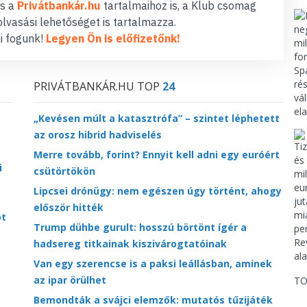
s a
Privátbankár.hu
tartalmaihoz is, a Klub csomag
lvasási lehetőséget is tartalmazza.
i fogunk!
Legyen Ön is előfizetőnk!
PRIVÁTBANKÁR.HU TOP
24
„Kevésen múlt a katasztrófa” – szintet léphetett
az orosz hibrid hadviselés
Merre tovább, forint? Ennyit kell adni egy euróért
i
csütörtökön
Lipcsei drónügy: nem egészen úgy történt, ahogy
először hitték
ot
Trump dühbe gurult: hosszú börtönt ígér a
hadsereg titkainak kiszivárogtatóinak
Van egy szerencse is a paksi leállásban, aminek
az ipar örülhet
TO
Bemondták a svájci elemzők: mutatós tűzijáték