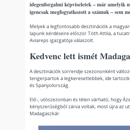
idegenforgalmi képviseletek – már amelyik 
igencsak megfogyatkozott a számuk – sem me
Melyek a legfontosabb desztinációk a magyar
lapunk kérdéseire először Tóth Attila, a tucatn
Aviareps igazgatója válaszolt.
Kedvenc lett ismét Madaga
A desztinációk sorrendje szezononként változ
tengerpartok a legkeresettebbek, ide tartozi
és Spanyolország.
Elő-, utószezonban és télen várható, hogy Ázs
kényszerűségből zárva voltak, most újra az u
Madagaszkár.