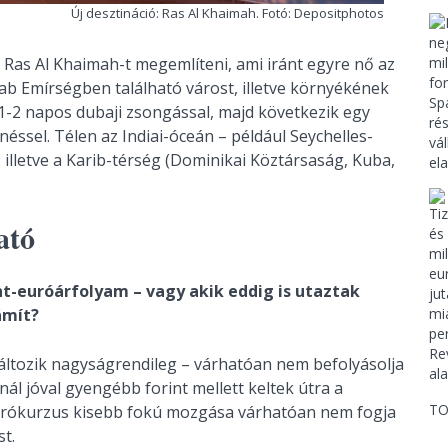
Új desztináció: Ras Al Khaimah. Fotó: Depositphotos
 Ras Al Khaimah-t megemlíteni, ami iránt egyre nő az
rab Emírségben található várost, illetve környékének
1-2 napos dubaji zsongással, majd következik egy
éssel. Télen az Indiai-óceán – például Seychelles-
 illetve a Karib-térség (Dominikai Köztársaság, Kuba,
.
ató
nt-euróárfolyam – vagy akik eddig is utaztak
ámít?
ltozik nagyságrendileg – várhatóan nem befolyásolja
ál jóval gyengébb forint mellett keltek útra a
TO
urókurzus kisebb fokú mozgása várhatóan nem fogja
t.