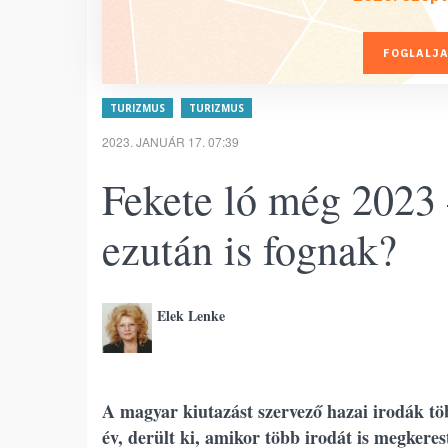
FOGLALJA
TURIZMUS
TURIZMUS
2023. JANUÁR 17. 07:39
Fekete ló még 2023 
ezután is fognak?
Elek Lenke
A magyar kiutazást szervező hazai irodák töb
év, derült ki, amikor több irodát is megkere