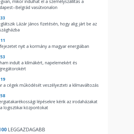
gvan, mikor indulhat el a személyszállítás a
dapest–Belgrád vasútvonalon
:33
glátszik Lázár János fizetésén, hogy alig járt be az
szágházba
:11
 fejezetet nyit a kormány a magyar energiában
:53
ham indult a klímákért, napelemekért és
gregátorokért
:19
r a cégek működését veszélyezteti a klímaváltozás
:58
ergiatakarékossági lépésekre kérik az irodaházakat
 a logisztikai központokat
100
LEGGAZDAGABB