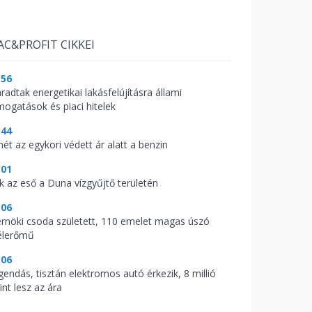
AC&PROFIT CIKKEI
:56
radtak energetikai lakásfelújításra állami
mogatások és piaci hitelek
:44
mét az egykori védett ár alatt a benzin
:01
ik az eső a Duna vízgyűjtő területén
:06
rnöki csoda született, 110 emelet magas úszó
élerőmű
:06
gendás, tisztán elektromos autó érkezik, 8 millió
int lesz az ára