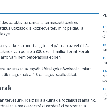
PI
lődés az aktív turizmus, a természetközeli és
16
atikus utazások is közkedveltek, mint például a
Ma
elegye.
tá
15
yilatkozna, mert alig telt el pár nap az évből. Az
Is
 akinek van pénze a 800 ezer-1 millió forint körüli
az árfolyam nem befolyásolja ebben.
15
Es
esz az utazás az egyéb költségek növekedési miatt,
14
etik maguknak a 4-5 csillagos szállodákat.
Mé
sz
árak
13
Le
for
n tervezünk. Idáig jól alakulnak a foglalási számaink,
urópai és a magyarországi gazdasági helyzet és a