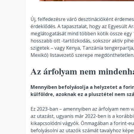
Új, felfedezésre váró desztinációként érdemes
érdeklődés. A tapasztalat, hogy az Egyesült A
meglátogatását mind többen kötik össze egy 
hosszabb ott -tartózkodás, sokszor aktív pihen
szigetek – vagy Kenya, Tanzánia tengerpartja,
Mexikó) listavezető szerepe megdönthetetlen
Az árfolyam nem mindenh
Mennyiben befolyásolja a helyzetet a fori
külföldre, azoknak ez a plusztétel nem sz
Ez 2023-ban – amennyiben az árfolyam nem vá
az utazást, ugyanis már 2022-ben is a korábbin
kikapcsolódni vágyók. Önmagában a forint-e
befolyásolni az utazók számát tavalyhoz képes