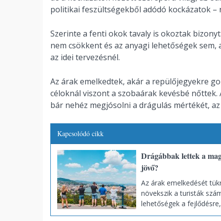
politikai feszültségekből adódó kockázatok – n
Szerinte a fenti okok tavaly is okoztak bizonyt
nem csökkent és az anyagi lehetőségek sem, a 
az idei tervezésnél.
Az árak emelkedtek, akár a repülőjegyekre gon
céloknál viszont a szobaárak kevésbé nőttek.
bár nehéz megjósolni a drágulás mértékét, az 
Kapcsolódó cikk
Drágábbak lettek a magy
jövő?
Az árak emelkedését tükr
növekszik a turisták szám
lehetőségek a fejlődésre,