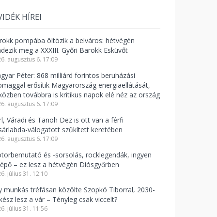
VIDÉK HÍREI
rokk pompába öltözik a belváros: hétvégén
ndezik meg a XXXIII. Győri Barokk Esküvőt
6. augusztus 6. 17:09
gyar Péter: 868 milliárd forintos beruházási
omaggal erősítik Magyarország energiaellátását,
közben továbbra is kritikus napok elé néz az ország
6. augusztus 6. 17:09
l, Váradi és Tanoh Dez is ott van a férfi
sárlabda-válogatott szűkített keretében
6. augusztus 6. 17:09
torbemutató és -sorsolás, rocklegendák, ingyen
lépő – ez lesz a hétvégén Diósgyőrben
6. július 31. 12:10
y munkás tréfásan közölte Szopkó Tiborral, 2030-
kész lesz a vár – Tényleg csak viccelt?
6. július 31. 11:56