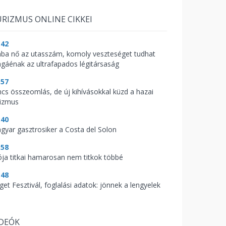
RIZMUS ONLINE CIKKEI
:42
ába nő az utasszám, komoly veszteséget tudhat
gáénak az ultrafapados légitársaság
:57
ncs összeomlás, de új kihívásokkal küzd a hazai
rizmus
:40
gyar gasztrosiker a Costa del Solon
:58
ója titkai hamarosan nem titkok többé
:48
get Fesztivál, foglalási adatok: jönnek a lengyelek
IDEÓK