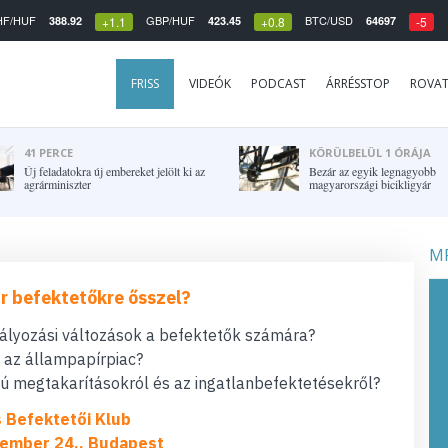
HF/HUF
GBP/HUF
BTC/USD
388.92
423.45
64697
+1.1
+0.8
-5
FRISS
VIDEÓK
PODCAST
ÁRRÉSSTOP
ROVA
41 PERCE
KÖRÜLBELÜL 1 ÓRÁJA
Új feladatokra új embereket jelölt ki az
Bezár az egyik legnagyobb
agrárminiszter
magyarországi bicikligyár
MF
r befektetőkre ősszel?
bályozási változások a befektetők számára?
t az állampapírpiac?
 megtakarításokról és az ingatlanbefektetésekről?
s Befektetői Klub
ember 24., Budapest