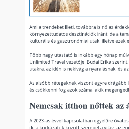
Ami a trendeket illeti, továbbra is nő az érdek
környezettudatos desztinációk iránt, de a tem
kulturális és gasztronómiai utak, illetve ezek 
Több nagy utaztató is inkább egy hónap múlva n
Unlimited Travel vezetője, Budai Erika szerint,
utakra, az idén is nekivág a nyaralásnak, és 
Az alsóbb rétegeknek viszont egyre drágább l
és csökkenni fog azok száma, akik megengedh
Nemcsak itthon nőttek az 
A 2023-as évvel kapcsolatban egyelőre óvatosa
de a kockázatok között szerepel a világ, az e