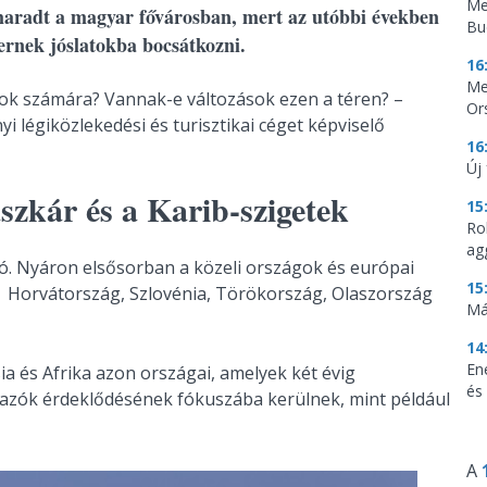
Me
maradt a magyar fővárosban, mert az utóbbi években
Bu
rnek jóslatokba bocsátkozni.
16
Me
ok számára? Vannak-e változások ezen a téren? –
Or
yi légiközlekedési és turisztikai céget képviselő
16
Új
szkár és a Karib-szigetek
15
Ro
ag
ó. Nyáron elsősorban a közeli országok és európai
15
k Horvátország, Szlovénia, Törökország, Olaszország
Má
14
En
ia és Afrika azon országai, amelyek két évig
és
tazók érdeklődésének fókuszába kerülnek, mint például
A