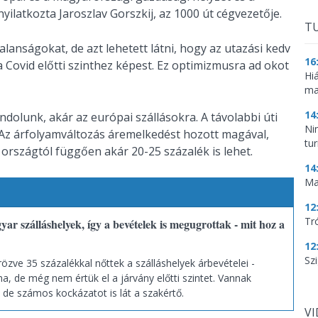
yilatkozta Jaroszlav Gorszkij, az 1000 út cégvezetője.
TU
alanságokat, de azt lehetett látni, hogy az utazási kedv
16
Covid előtti szinthez képest. Ez optimizmusra ad okot
Hi
ma
14
dolunk, akár az európai szállásokra. A távolabbi úti
Ni
 Az árfolyamváltozás áremelkedést hozott magával,
tu
országtól függően akár 20-25 százalék is lehet.
14
Ma
12
Tr
ar szálláshelyek, így a bevételek is megugrottak - mit hoz a
12
Szi
özve 35 százalékkal nőttek a szálláshelyek árbevételei -
a, de még nem értük el a járvány előtti szintet. Vannak
 de számos kockázatot is lát a szakértő.
V