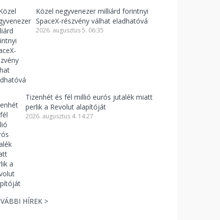
Közel negyvenezer milliárd forintnyi
SpaceX-részvény válhat eladhatóvá
2026. augusztus 5. 06:35
Tizenhét és fél millió eurós jutalék miatt
perlik a Revolut alapítóját
2026. augusztus 4. 14:27
VÁBBI HÍREK >