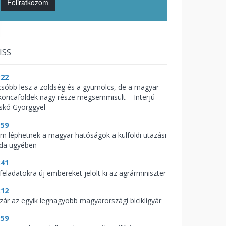
Feliratkozom
ISS
:22
csóbb lesz a zöldség és a gyümölcs, de a magyar
koricaföldek nagy része megsemmisült – Interjú
skó Györggyel
:59
m léphetnek a magyar hatóságok a külföldi utazási
oda ügyében
:41
feladatokra új embereket jelölt ki az agrárminiszter
:12
zár az egyik legnagyobb magyarországi bicikligyár
:59