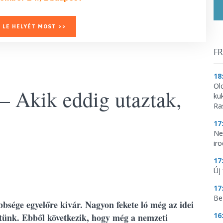
 LE HELYÉT MOST >>
FR
18
Ol
– Akik eddig utaztak,
ku
Ra
17
Ne
ir
17
Új 
17
Be
bsége egyelőre kivár. Nagyon fekete ló még az idei
16
stünk. Ebből következik, hogy még a nemzeti