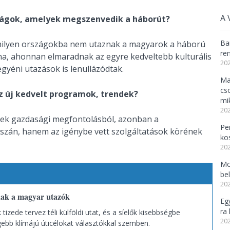
A 
zágok, amelyek megszenvedik a háborút?
Ba
milyen országokba nem utaznak a magyarok a háború
re
na, ahonnan elmaradnak az egyre kedveltebb kulturális
202
gyéni utazások is lenullázódtak.
Ma
cs
z új kedvelt programok, trendek?
mi
202
ttek gazdasági megfontolásból, azonban a
Per
szán, hanem az igénybe vett szolgáltatások körének
ko
202
Mo
be
202
nak a magyar utazók
Eg
ra 
tizede tervez téli külföldi utat, és a síelők kisebbségbe
202
gebb klímájú úticélokat választókkal szemben.