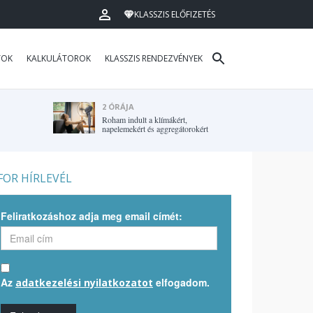
KLASSZIS ELŐFIZETÉS
TOK
KALKULÁTOROK
KLASSZIS RENDEZVÉNYEK
2 ÓRÁJA
Roham indult a klímákért,
napelemekért és aggregátorokért
OR HÍRLEVÉL
Feliratkozáshoz adja meg email címét:
Az
elfogadom.
adatkezelési nyilatkozatot