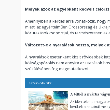
Melyek azok az egyébként kedvelt célors
Amennyiben a kérdés arra vonatkozik, hogy 
miatt, az egyértelműen Oroszország és Ukraj
körutazások csoportjai, és természetesen az e
Változott-e a nyaralások hossza, melyek a
A nyaralások esetenként kicsit rövidebbek le
költségspórolás nem annyira az utazások hos
szűkülésében fog megmutatkozni.
Kapcsolódó cikk
A télből a nyárba vágy
Az idén télen a magyarok 
kerültek a hazainál mele