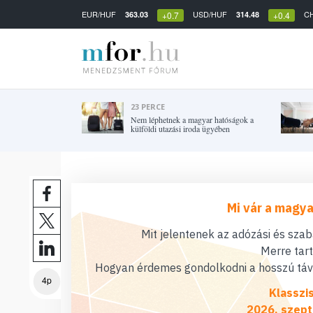
EUR/HUF
USD/HUF
C
363.03
314.48
+0.7
+0.4
23 PERCE
Nem léphetnek a magyar hatóságok a
külföldi utazási iroda ügyében
Mi vár a magya
Mit jelentenek az adózási és sza
Merre tar
Hogyan érdemes gondolkodni a hosszú távú
4p
Klasszi
2026. szept