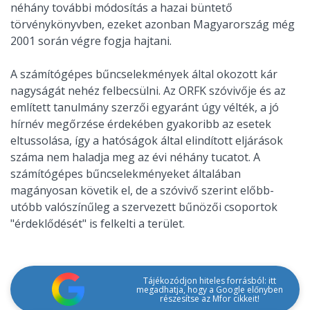
néhány további módosítás a hazai büntető
törvénykönyvben, ezeket azonban Magyarország még
2001 során végre fogja hajtani.
A számítógépes bűncselekmények által okozott kár
nagyságát nehéz felbecsülni. Az ORFK szóvivője és az
említett tanulmány szerzői egyaránt úgy vélték, a jó
hírnév megőrzése érdekében gyakoribb az esetek
eltussolása, így a hatóságok által elindított eljárások
száma nem haladja meg az évi néhány tucatot. A
számítógépes bűncselekményeket általában
magányosan követik el, de a szóvivő szerint előbb-
utóbb valószínűleg a szervezett bűnözői csoportok
"érdeklődését" is felkelti a terület.
Tájékozódjon hiteles forrásból: itt
megadhatja, hogy a Google előnyben
részesítse az Mfor cikkeit!