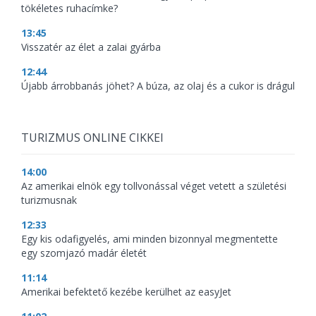
tökéletes ruhacímke?
13:45
Visszatér az élet a zalai gyárba
12:44
Újabb árrobbanás jöhet? A búza, az olaj és a cukor is drágul
TURIZMUS ONLINE CIKKEI
14:00
Az amerikai elnök egy tollvonással véget vetett a születési
turizmusnak
12:33
Egy kis odafigyelés, ami minden bizonnyal megmentette
egy szomjazó madár életét
11:14
Amerikai befektető kezébe kerülhet az easyJet