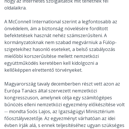
hogy az internetes szolgáltatók mit tehetnek fel
oldalaikra.
A McConnell International szerint a legfontosabb az
önvédelem, ám a biztonság növelésére fordított
befektetések hasznát nehéz számszerűsíteni. A
kormányzatoknak nem szabad megvárniuk a Fülöp-
szigetekihez hasonló eseteket, a belső szabályozás
mielőbbi korszerűsítése mellett nemzetközi
együttműködés keretében kell kidolgozni a
kellőképpen elrettentő törvényeket.
Magyarország tavaly decemberben részt vett azon az
Európa Tanács által szervezett nemzetközi
kongresszuson, amelynek célja egy számítógépes
bűnözés elleni nemzetközi egyezmény előkészítése volt
-- mondta Soós Lajos, az Igazságügyi Minisztérium
főosztályvezetője. Az egyezményt várhatóan az idei
évben írják alá, s ennek teljesítéséhez ugyan szükséges