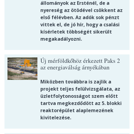
állományok az Ersténél, de a
nyereség az ötödével csökkent az
első félévben. Az adók sok pénzt
vittek el, de jó hír, hogy a csalási
kísérletek többségét sikerült
megakadályozni.
Új mérföldkőhöz érkezett Paks 2
az energiaválság árnyékában
Miközben továbbra is zajlik a
projekt teljes felülvizsgálata, az
üzletfolytonosságot szem előtt
tartva megkezdődött az 5. blokki
reaktorépület alaplemezének
kivitelezése.