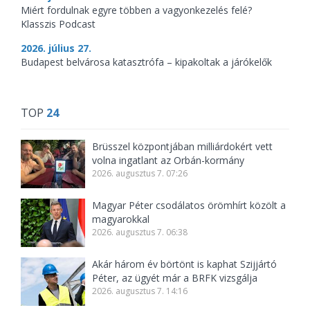
Miért fordulnak egyre többen a vagyonkezelés felé?
Klasszis Podcast
2026. július 27.
Budapest belvárosa katasztrófa – kipakoltak a járókelők
TOP
24
Brüsszel központjában milliárdokért vett
volna ingatlant az Orbán-kormány
2026. augusztus 7. 07:26
Magyar Péter csodálatos örömhírt közölt a
magyarokkal
2026. augusztus 7. 06:38
Akár három év börtönt is kaphat Szijjártó
Péter, az ügyét már a BRFK vizsgálja
2026. augusztus 7. 14:16