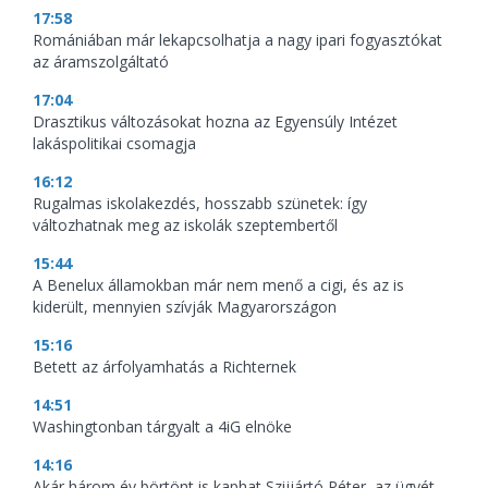
17:58
Romániában már lekapcsolhatja a nagy ipari fogyasztókat
az áramszolgáltató
17:04
Drasztikus változásokat hozna az Egyensúly Intézet
lakáspolitikai csomagja
16:12
Rugalmas iskolakezdés, hosszabb szünetek: így
változhatnak meg az iskolák szeptembertől
15:44
A Benelux államokban már nem menő a cigi, és az is
kiderült, mennyien szívják Magyarországon
15:16
Betett az árfolyamhatás a Richternek
14:51
Washingtonban tárgyalt a 4iG elnöke
14:16
Akár három év börtönt is kaphat Szijjártó Péter, az ügyét