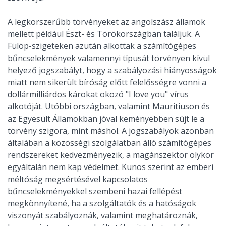
A legkorszerűbb törvényeket az angolszász államok
mellett például Észt- és Törökországban találjuk. A
Fülöp-szigeteken azután alkottak a számítógépes
bűncselekmények valamennyi típusát törvényen kívül
helyező jogszabályt, hogy a szabályozási hiányosságok
miatt nem sikerült bíróság előtt felelősségre vonni a
dollármilliárdos károkat okozó "I love you" vírus
alkotóját. Utóbbi országban, valamint Mauritiuson és
az Egyesült Államokban jóval keményebben sújt le a
törvény szigora, mint máshol. A jogszabályok azonban
általában a közösségi szolgálatban álló számítógépes
rendszereket kedvezményezik, a magánszektor olykor
egyáltalán nem kap védelmet. Kunos szerint az emberi
méltóság megsértésével kapcsolatos
bűncselekményekkel szembeni hazai fellépést
megkönnyítené, ha a szolgáltatók és a hatóságok
viszonyát szabályoznák, valamint meghatároznák,