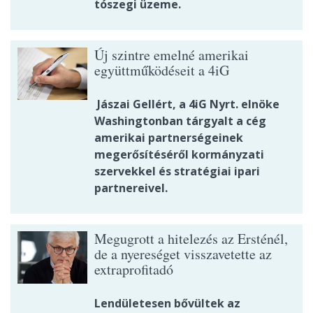
tószegi üzeme.
Új szintre emelné amerikai
együttműködéseit a 4iG
Jászai Gellért, a 4iG Nyrt. elnöke
Washingtonban tárgyalt a cég
amerikai partnerségeinek
megerősítéséről kormányzati
szervekkel és stratégiai ipari
partnereivel.
Megugrott a hitelezés az Ersténél,
de a nyereséget visszavetette az
extraprofitadó
Lendületesen bővültek az