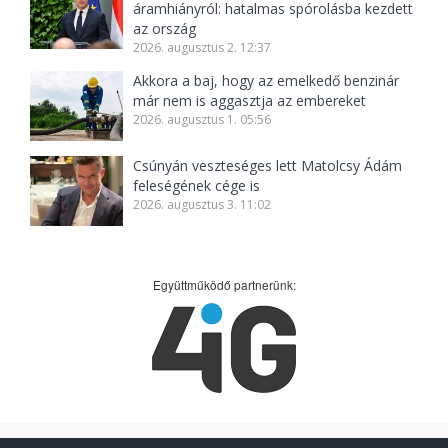
áramhiányról: hatalmas spórolásba kezdett
az ország
2026. augusztus 2. 12:37
Akkora a baj, hogy az emelkedő benzinár
már nem is aggasztja az embereket
2026. augusztus 1. 05:56
Csúnyán veszteséges lett Matolcsy Ádám
feleségének cége is
2026. augusztus 3. 11:02
Együttműködő partnerünk: