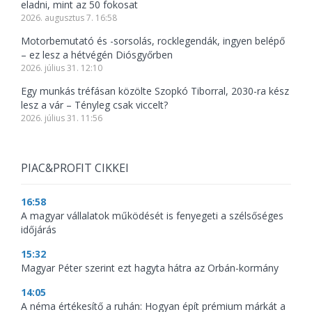
eladni, mint az 50 fokosat
2026. augusztus 7. 16:58
Motorbemutató és -sorsolás, rocklegendák, ingyen belépő
– ez lesz a hétvégén Diósgyőrben
2026. július 31. 12:10
Egy munkás tréfásan közölte Szopkó Tiborral, 2030-ra kész
lesz a vár – Tényleg csak viccelt?
2026. július 31. 11:56
PIAC&PROFIT CIKKEI
16:58
A magyar vállalatok működését is fenyegeti a szélsőséges
időjárás
15:32
Magyar Péter szerint ezt hagyta hátra az Orbán-kormány
14:05
A néma értékesítő a ruhán: Hogyan épít prémium márkát a