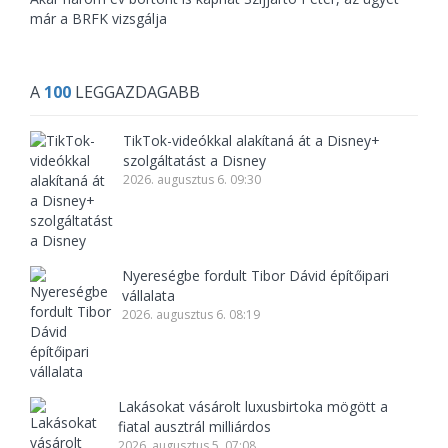
már a BRFK vizsgálja
A
100
LEGGAZDAGABB
TikTok-videókkal alakítaná át a Disney+
szolgáltatást a Disney
2026. augusztus 6. 09:30
Nyereségbe fordult Tibor Dávid építőipari
vállalata
2026. augusztus 6. 08:19
Lakásokat vásárolt luxusbirtoka mögött a
fiatal ausztrál milliárdos
2026. augusztus 5. 07:08