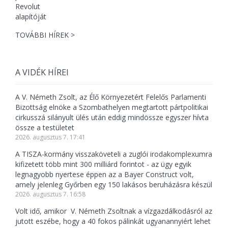
TOVÁBBI HÍREK >
A VIDÉK HÍREI
A V. Németh Zsolt, az Élő Környezetért Felelős Parlamenti
Bizottság elnöke a Szombathelyen megtartott pártpolitikai
cirkusszá silányult ülés után eddig mindössze egyszer hívta
össze a testületet
2026. augusztus 7. 17:41
A TISZA-kormány visszaköveteli a zuglói irodakomplexumra
kifizetett több mint 300 milliárd forintot - az ügy egyik
legnagyobb nyertese éppen az a Bayer Construct volt,
amely jelenleg Győrben egy 150 lakásos beruházásra készül
2026. augusztus 7. 16:58
Volt idő, amikor V. Németh Zsoltnak a vízgazdálkodásról az
jutott eszébe, hogy a 40 fokos pálinkát ugyanannyiért lehet