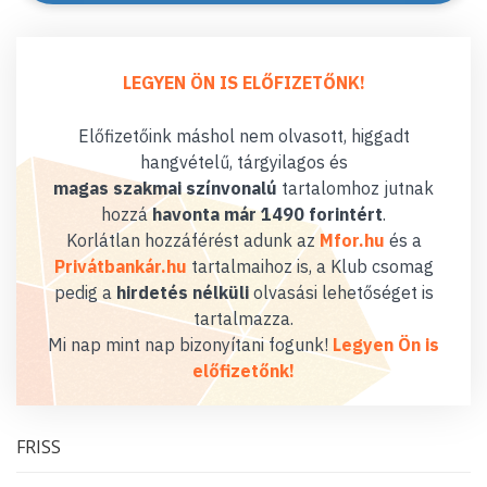
LEGYEN ÖN IS ELŐFIZETŐNK!
Előfizetőink máshol nem olvasott, higgadt
hangvételű, tárgyilagos és
magas szakmai színvonalú
tartalomhoz jutnak
hozzá
havonta már 1490 forintért
.
Korlátlan hozzáférést adunk az
Mfor.hu
és a
Privátbankár.hu
tartalmaihoz is, a Klub csomag
pedig a
hirdetés nélküli
olvasási lehetőséget is
tartalmazza.
Mi nap mint nap bizonyítani fogunk!
Legyen Ön is
előfizetőnk!
FRISS