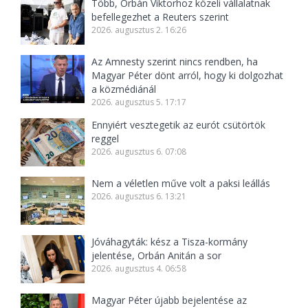
Több, Orbán Viktorhoz közeli vállalatnak
befellegezhet a Reuters szerint
2026. augusztus 2. 16:26
Az Amnesty szerint nincs rendben, ha
Magyar Péter dönt arról, hogy ki dolgozhat
a közmédiánál
2026. augusztus 5. 17:17
Ennyiért vesztegetik az eurót csütörtök
reggel
2026. augusztus 6. 07:08
Nem a véletlen műve volt a paksi leállás
2026. augusztus 6. 13:21
Jóváhagyták: kész a Tisza-kormány
jelentése, Orbán Anitán a sor
2026. augusztus 4. 06:58
Magyar Péter újabb bejelentése az