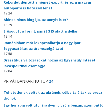
Rekordot döntött a német export, és ez a magyar
autóiparra is hatással lehet
19:24
Akinek nincs bingója, az annyit is ér?
18:29
Erősödött a forint, ismét 315 alatt a dollár
18:14
Romániában már lekapcsolhatja a nagy ipari
fogyasztókat az áramszolgáltató
17:58
Drasztikus változásokat hozna az Egyensúly Intézet
lakáspolitikai csomagja
17:04
PRIVÁTBANKÁR.HU TOP
24
Tehetetlenek voltak az ukránok, célba találtak az orosz
drónok
Egy hónapja volt utoljára ilyen olcsó a benzin, szombattól