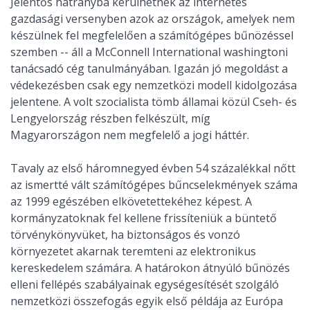
Jelentős hátrányba kerülhetnek az internetes
gazdasági versenyben azok az országok, amelyek nem
készülnek fel megfelelően a számítógépes bűnözéssel
szemben -- áll a McConnell International washingtoni
tanácsadó cég tanulmányában. Igazán jó megoldást a
védekezésben csak egy nemzetközi modell kidolgozása
jelentene. A volt szocialista tömb államai közül Cseh- és
Lengyelország részben felkészült, míg
Magyarországon nem megfelelő a jogi háttér.
Tavaly az első háromnegyed évben 54 százalékkal nőtt
az ismertté vált számítógépes bűncselekmények száma
az 1999 egészében elkövetettekéhez képest. A
kormányzatoknak fel kellene frissíteniük a büntető
törvénykönyvüket, ha biztonságos és vonzó
környezetet akarnak teremteni az elektronikus
kereskedelem számára. A határokon átnyúló bűnözés
elleni fellépés szabályainak egységesítését szolgáló
nemzetközi összefogás egyik első példája az Európa