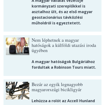
A magyar vállalat vezetője
kormányzati szereplőkkel is
asztalhoz ült, és az első magyar
geostacionárius távközlési
műholdról is egyeztetett.
Nem léphetnek a magyar
hatóságok a külföldi utazási iroda
ügyében
A magyar hatóságok Bulgáriához
fordultak a Robinson Tours miatt.
Bezár az egyik legnagyobb
magyarországi bicikligyár
Lehúzza a rolót az Accell Hunland