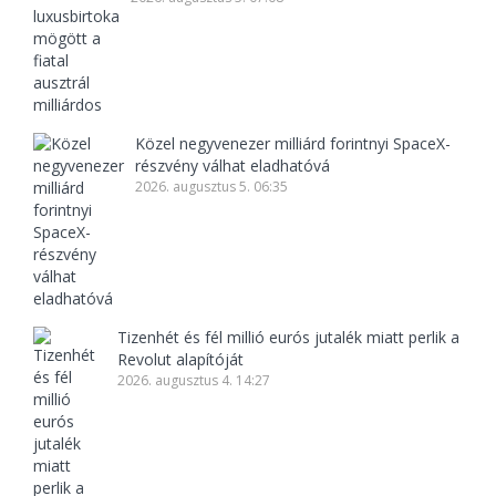
Közel negyvenezer milliárd forintnyi SpaceX-
részvény válhat eladhatóvá
2026. augusztus 5. 06:35
Tizenhét és fél millió eurós jutalék miatt perlik a
Revolut alapítóját
2026. augusztus 4. 14:27