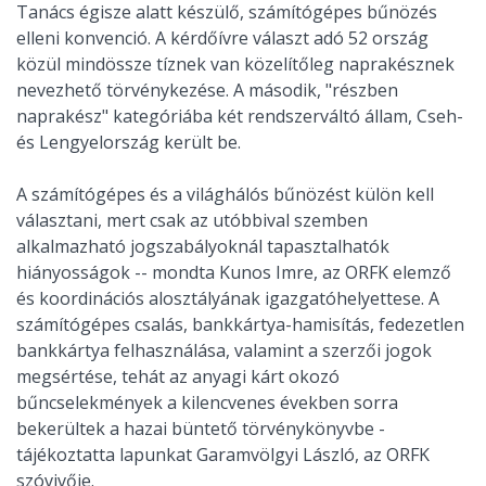
Tanács égisze alatt készülő, számítógépes bűnözés
elleni konvenció. A kérdőívre választ adó 52 ország
közül mindössze tíznek van közelítőleg naprakésznek
nevezhető törvénykezése. A második, "részben
naprakész" kategóriába két rendszerváltó állam, Cseh-
és Lengyelország került be.
A számítógépes és a világhálós bűnözést külön kell
választani, mert csak az utóbbival szemben
alkalmazható jogszabályoknál tapasztalhatók
hiányosságok -- mondta Kunos Imre, az ORFK elemző
és koordinációs alosztályának igazgatóhelyettese. A
számítógépes csalás, bankkártya-hamisítás, fedezetlen
bankkártya felhasználása, valamint a szerzői jogok
megsértése, tehát az anyagi kárt okozó
bűncselekmények a kilencvenes években sorra
bekerültek a hazai büntető törvénykönyvbe -
tájékoztatta lapunkat Garamvölgyi László, az ORFK
szóvivője.