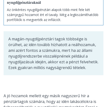
nyugdíjpénztáraknál
Az önkéntes nyugdíjpénztári alapok több mint fele két
számjegyű hozamot ért el tavaly. Még a legkiszámíthatóbb
portfóliók is megverték az inflációt.
A magán-nyugdíjpénztári tagok többsége is
örülhet, az idén tovább hízhatott a reálhozamuk,
ami azért fontos a számukra, mert ha az állami
nyugdíjrendszerbe visszalépnének például a
nyugdíjazásuk idején, akkor ezt a pénzt felvehetik.
Ezek gyakran milliós nagyságrendű tételek.
A jó hozamok mellett egy másik nagyszerű hír a
pénztártagok számára, hogy az idén lakáscélokra is