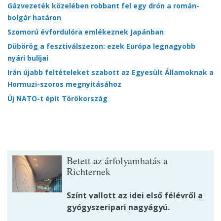
Gázvezeték közelében robbant fel egy drón a román-
bolgár határon
Szomorú évfordulóra emlékeznek Japánban
Dübörög a fesztiválszezon: ezek Európa legnagyobb
nyári bulijai
Irán újabb feltételeket szabott az Egyesült Államoknak a
Hormuzi-szoros megnyitásához
Új NATO-t épít Törökország
Betett az árfolyamhatás a
Richternek
Színt vallott az idei első félévről a
gyógyszeripari nagyágyú.