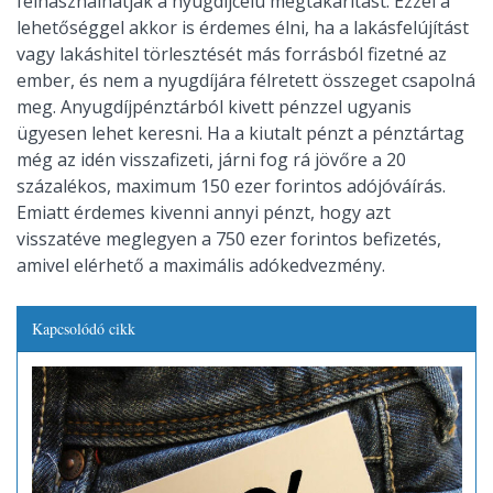
felhasználhatják a nyugdíjcélú megtakarítást. Ezzel a
lehetőséggel akkor is érdemes élni, ha a lakásfelújítást
vagy lakáshitel törlesztését más forrásból fizetné az
ember, és nem a nyugdíjára félretett összeget csapolná
meg. Anyugdíjpénztárból kivett pénzzel ugyanis
ügyesen lehet keresni. Ha a kiutalt pénzt a pénztártag
még az idén visszafizeti, járni fog rá jövőre a 20
százalékos, maximum 150 ezer forintos adójóváírás.
Emiatt érdemes kivenni annyi pénzt, hogy azt
visszatéve meglegyen a 750 ezer forintos befizetés,
amivel elérhető a maximális adókedvezmény.
Kapcsolódó cikk