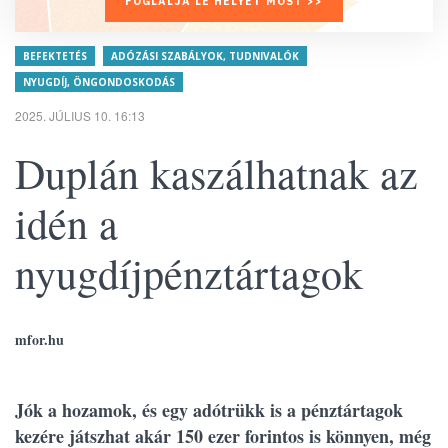
FOGLALJA LE HELYÉT MOST >>
BEFEKTETÉS
ADÓZÁSI SZABÁLYOK, TUDNIVALÓK
NYUGDÍJ, ÖNGONDOSKODÁS
2025. JÚLIUS 10. 16:13
Duplán kaszálhatnak az
idén a
nyugdíjpénztártagok
mfor.hu
Jók a hozamok, és egy adótrükk is a pénztártagok
kezére játszhat akár 150 ezer forintos is könnyen, még