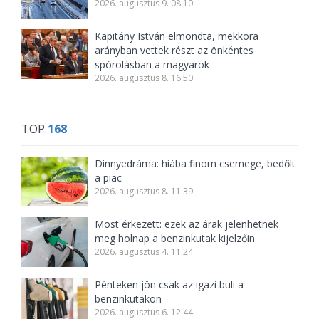
2026. augusztus 9. 08:10
Kapitány István elmondta, mekkora
arányban vettek részt az önkéntes
spórolásban a magyarok
2026. augusztus 8. 16:50
TOP
168
Dinnyedráma: hiába finom csemege, bedőlt
a piac
2026. augusztus 8. 11:39
Most érkezett: ezek az árak jelenhetnek
meg holnap a benzinkutak kijelzőin
2026. augusztus 4. 11:24
Pénteken jön csak az igazi buli a
benzinkutakon
2026. augusztus 6. 12:44