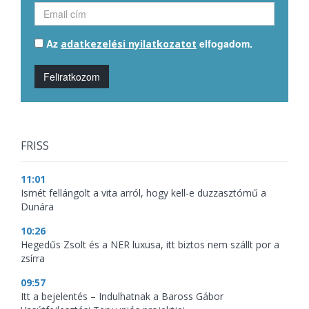
Az
elfogadom.
adatkezelési nyilatkozatot
Feliratkozom
FRISS
11:01
Ismét fellángolt a vita arról, hogy kell-e duzzasztómű a
Dunára
10:26
Hegedűs Zsolt és a NER luxusa, itt biztos nem szállt por a
zsírra
09:57
Itt a bejelentés – Indulhatnak a Baross Gábor