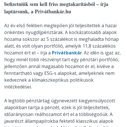
befizetniük sem kell friss megtakarításból – írja
laptársunk, a Privátbankár.hu
Az év első felében meglepően jól teljesítettek a hazai
önkéntes nyugdíjpénztárak. A kockázatosabb alapok
hozama sokszor az 5 százalékot is meghaladta hónap
alatt, és volt olyan portfólió, amelyik 11,8 százalékos
hozamot ért el – írja a
Privátbankár
. Az idén is igaz az,
hogy minél több részvényt tart egy pénztári portfólió,
jellemzően annál magasabb hozamot ér el, kivéve a
fenntartható vagy ESG-s alapokat, amelyeknek nem
kedveznek a klímakszkeptikus politikusok
intézkedései.
A legtöbb pénztártag úgynevezett kiegyensúlyozott
alapokban tartja a pénzét, ezek is jól teljesítettek,
időarányosan reálhozamot ért el a többségoóük. A
javarészt állampapírokba fektető klasszikus alapok