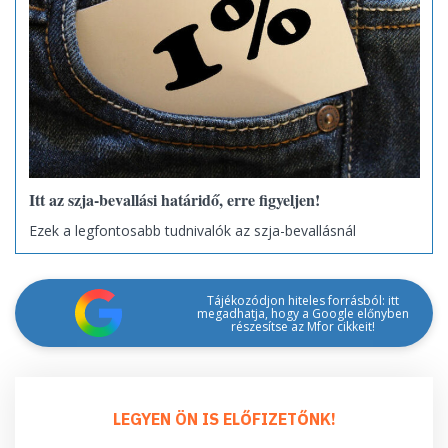
Itt az szja-bevallási határidő, erre figyeljen!
Ezek a legfontosabb tudnivalók az szja-bevallásnál
Tájékozódjon hiteles forrásból: itt
megadhatja, hogy a Google előnyben
részesítse az Mfor cikkeit!
LEGYEN ÖN IS ELŐFIZETŐNK!