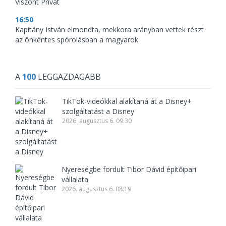
Viszont Privát
16:50
Kapitány István elmondta, mekkora arányban vettek részt
az önkéntes spórolásban a magyarok
A
100
LEGGAZDAGABB
TikTok-videókkal alakítaná át a Disney+
szolgáltatást a Disney
2026. augusztus 6. 09:30
Nyereségbe fordult Tibor Dávid építőipari
vállalata
2026. augusztus 6. 08:19