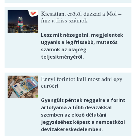
Kicsattan, erőtől duzzad a Mol –
íme a friss számok
Lesz mit nézegetni, megjelentek
ugyanis a legfrissebb, mutatós
számok az olajcég
teljesítményéről.
Ennyi forintot kell most adni egy
euróért
Gyengült péntek reggelre a forint
árfolyama a főbb devizákkal
szemben az előző délutáni
jegyzéséhez képest a nemzetközi
devizakereskedelemben.