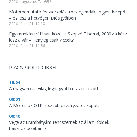
2026. augusztus 7. 16:58
Motorbemutató és -sorsolás, rocklegendák, ingyen belépő
– ez lesz a hétvégén Diósgyőrben
2026. július 31. 12:10
Egy munkás tréfásan közölte Szopkó Tiborral, 2030-ra kész
lesz a vár – Tényleg csak viccelt?
2026. július 31. 11:56
PIAC&PROFIT CIKKEI
10:04
A magyarok a világ legnagyobb utazói között
09:01
A Mol és az OTP is szebb osztályzatot kapott
08:40
Vége az urambátyám-rendszernek az állami földek
hasznosításában is