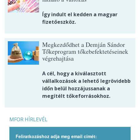
Így indult el kedden a magyar
fizetőeszköz.
Megkezdődhet a Demján Sándor
Tőkeprogram tőkebefektetéseinek
végrehajtása
A cél, hogy a kiválasztott
vállalkozások a lehető legrövidebb
időn belül hozzájussanak a
megítélt tőkeforrásokhoz.
MFOR HÍRLEVÉL
Feliratkozáshoz adja meg email címét: