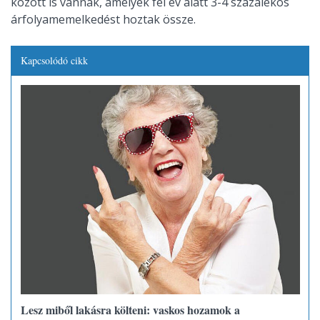
között is vannak, amelyek fél év alatt 3-4 százalékos
árfolyamemelkedést hoztak össze.
Kapcsolódó cikk
Lesz miből lakásra költeni: vaskos hozamok a