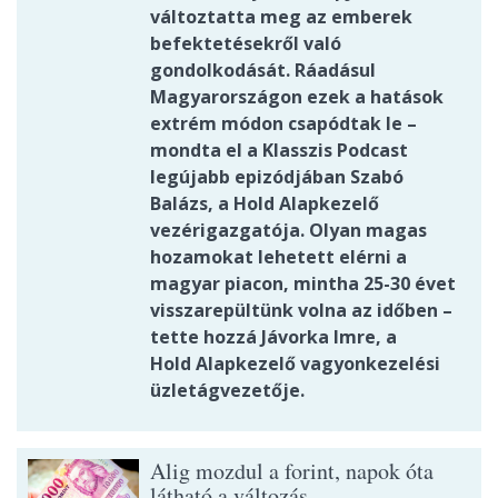
változtatta meg az emberek
befektetésekről való
gondolkodását. Ráadásul
Magyarországon ezek a hatások
extrém módon csapódtak le –
mondta el a Klasszis Podcast
legújabb epizódjában Szabó
Balázs, a Hold Alapkezelő
vezérigazgatója. Olyan magas
hozamokat lehetett elérni a
magyar piacon, mintha 25-30 évet
visszarepültünk volna az időben –
tette hozzá Jávorka Imre, a
Hold Alapkezelő vagyonkezelési
üzletágvezetője.
Alig mozdul a forint, napok óta
látható a változás