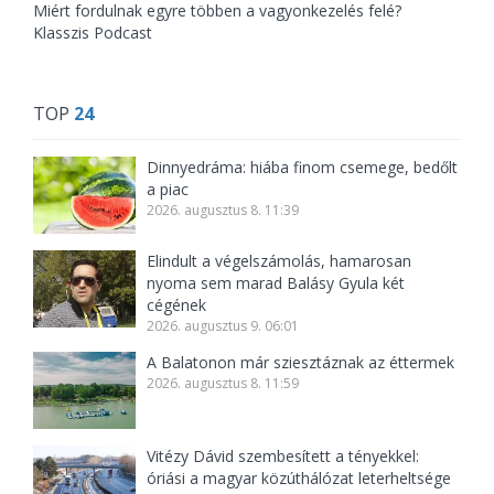
Miért fordulnak egyre többen a vagyonkezelés felé?
Klasszis Podcast
TOP
24
Dinnyedráma: hiába finom csemege, bedőlt
a piac
2026. augusztus 8. 11:39
Elindult a végelszámolás, hamarosan
nyoma sem marad Balásy Gyula két
cégének
2026. augusztus 9. 06:01
A Balatonon már sziesztáznak az éttermek
2026. augusztus 8. 11:59
Vitézy Dávid szembesített a tényekkel:
óriási a magyar közúthálózat leterheltsége