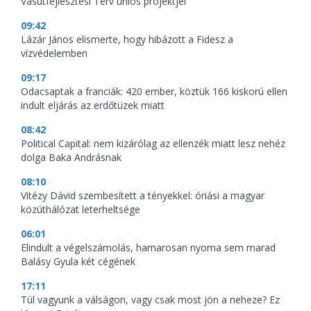
Vasútfejlesztési Terv uniós projektjei
09:42
Lázár János elismerte, hogy hibázott a Fidesz a
vízvédelemben
09:17
Odacsaptak a franciák: 420 ember, köztük 166 kiskorú ellen
indult eljárás az erdőtüzek miatt
08:42
Political Capital: nem kizárólag az ellenzék miatt lesz nehéz
dolga Baka Andrásnak
08:10
Vitézy Dávid szembesített a tényekkel: óriási a magyar
közúthálózat leterheltsége
06:01
Elindult a végelszámolás, hamarosan nyoma sem marad
Balásy Gyula két cégének
17:11
Túl vagyunk a válságon, vagy csak most jön a neheze? Ez