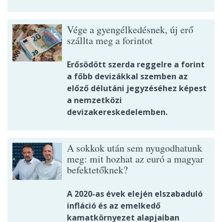
Vége a gyengélkedésnek, új erő
szállta meg a forintot
Erősödött szerda reggelre a forint
a főbb devizákkal szemben az
előző délutáni jegyzéséhez képest
a nemzetközi
devizakereskedelemben.
A sokkok után sem nyugodhatunk
meg: mit hozhat az euró a magyar
befektetőknek?
A 2020-as évek elején elszabaduló
infláció és az emelkedő
kamatkörnyezet alapjaiban