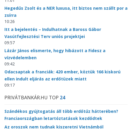
11:01
Hegedűs Zsolt és a NER luxusa, itt biztos nem szállt por a
zsírra
10:26
Itt a bejelentés – Indulhatnak a Baross Gábor
Vasútfejlesztési Terv uniós projektjei
09:57
Lázár János elismerte, hogy hibázott a Fidesz a
vízvédelemben
09:42
Odacsaptak a franciák: 420 ember, köztük 166 kiskorú
ellen indult eljárás az erdőtüzek miatt
09:17
PRIVÁTBANKÁR.HU TOP
24
Szándékos gyújtogatás áll több erdőtűz hátterében?
Franciaországban letartóztatások kezdődtek
Az oroszok nem tudnak kiszeretni Vietnámból