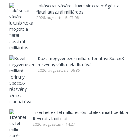
Lakásokat vásárolt luxusbirtoka mögött a
fiatal ausztrál milliárdos
2026. augusztus 5. 07:08
Közel negyvenezer milliárd forintnyi SpaceX-
részvény válhat eladhatóvá
2026. augusztus 5. 06:35
Tizenhét és fél millió eurós jutalék miatt perlik a
Revolut alapítóját
2026. augusztus 4. 14:27