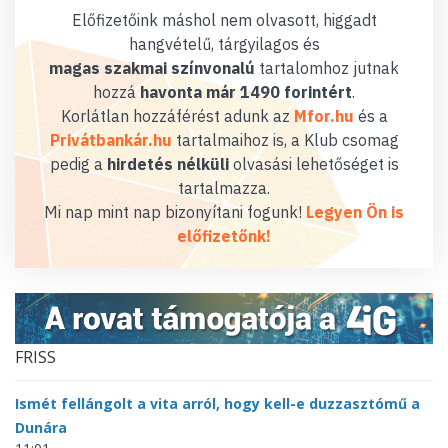
Előfizetőink máshol nem olvasott, higgadt
hangvételű, tárgyilagos és
magas szakmai színvonalú
tartalomhoz jutnak
hozzá
havonta már 1490 forintért
.
Korlátlan hozzáférést adunk az
Mfor.hu
és a
Privátbankár.hu
tartalmaihoz is, a Klub csomag
pedig a
hirdetés nélküli
olvasási lehetőséget is
tartalmazza.
Mi nap mint nap bizonyítani fogunk!
Legyen Ön is
előfizetőnk!
FRISS
Ismét fellángolt a vita arról, hogy kell-e duzzasztómű a
Dunára