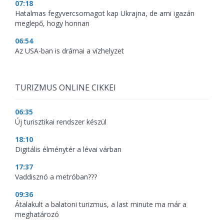
07:18
Hatalmas fegyvercsomagot kap Ukrajna, de ami igazán
meglepő, hogy honnan
06:54
Az USA-ban is drámai a vízhelyzet
TURIZMUS ONLINE CIKKEI
06:35
Új turisztikai rendszer készül
18:10
Digitális élménytér a lévai várban
17:37
Vaddisznó a metróban???
09:36
Átalakult a balatoni turizmus, a last minute ma már a
meghatározó