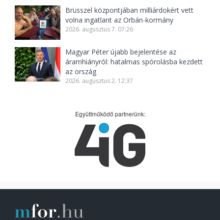
Brüsszel központjában milliárdokért vett
volna ingatlant az Orbán-kormány
2026. augusztus 7. 07:26
Magyar Péter újabb bejelentése az
áramhiányról: hatalmas spórolásba kezdett
az ország
2026. augusztus 2. 12:37
Együttműködő partnerünk: