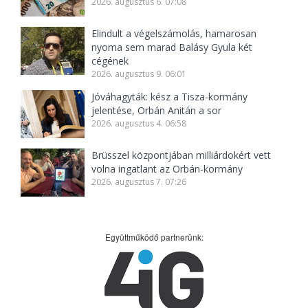
2026. augusztus 6. 07:08
Elindult a végelszámolás, hamarosan
nyoma sem marad Balásy Gyula két
cégének
2026. augusztus 9. 06:01
Jóváhagyták: kész a Tisza-kormány
jelentése, Orbán Anitán a sor
2026. augusztus 4. 06:58
Brüsszel központjában milliárdokért vett
volna ingatlant az Orbán-kormány
2026. augusztus 7. 07:26
Együttműködő partnerünk: