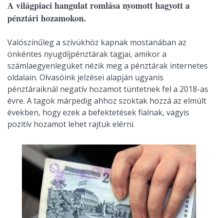
A világpiaci hangulat romlása nyomott hagyott a
pénztári hozamokon.
Valószínűleg a szívükhöz kapnak mostanában az
önkéntes nyugdíjpénztárak tagjai, amikor a
számlaegyenlegüket nézik meg a pénztárak internetes
oldalain. Olvasóink jelzései alapján ugyanis
pénztáraiknál negatív hozamot tüntetnek fel a 2018-as
évre. A tagok márpedig ahhoz szoktak hozzá az elmúlt
években, hogy ezek a befektetések fialnak, vagyis
pozitív hozamot lehet rajtuk elérni.