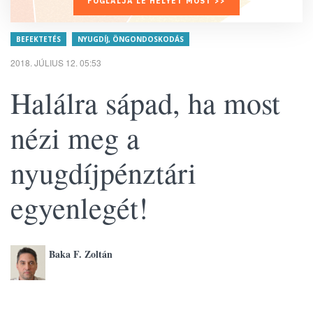
FOGLALJA LE HELYÉT MOST >>
BEFEKTETÉS
NYUGDÍJ, ÖNGONDOSKODÁS
2018. JÚLIUS 12. 05:53
Halálra sápad, ha most
nézi meg a
nyugdíjpénztári
egyenlegét!
Baka F. Zoltán