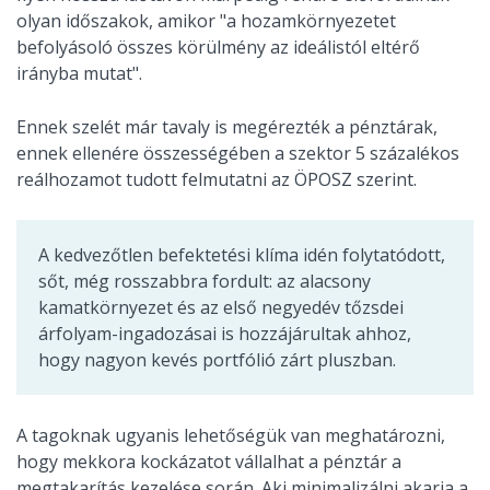
olyan időszakok, amikor "a hozamkörnyezetet
befolyásoló összes körülmény az ideálistól eltérő
irányba mutat".
Ennek szelét már tavaly is megérezték a pénztárak,
ennek ellenére összességében a szektor 5 százalékos
reálhozamot tudott felmutatni az ÖPOSZ szerint.
A kedvezőtlen befektetési klíma idén folytatódott,
sőt, még rosszabbra fordult: az alacsony
kamatkörnyezet és az első negyedév tőzsdei
árfolyam-ingadozásai is hozzájárultak ahhoz,
hogy nagyon kevés portfólió zárt pluszban.
A tagoknak ugyanis lehetőségük van meghatározni,
hogy mekkora kockázatot vállalhat a pénztár a
megtakarítás kezelése során. Aki minimalizálni akarja a