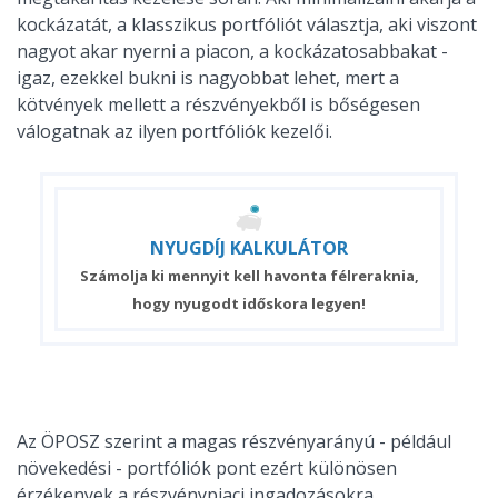
kockázatát, a klasszikus portfóliót választja, aki viszont
nagyot akar nyerni a piacon, a kockázatosabbakat -
igaz, ezekkel bukni is nagyobbat lehet, mert a
kötvények mellett a részvényekből is bőségesen
válogatnak az ilyen portfóliók kezelői.
NYUGDÍJ
KALKULÁTOR
Számolja ki mennyit kell havonta félreraknia,
hogy nyugodt időskora legyen!
Az ÖPOSZ szerint a magas részvényarányú - például
növekedési - portfóliók pont ezért különösen
érzékenyek a részvénypiaci ingadozásokra.