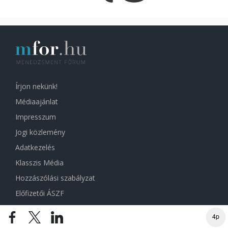
Írjon nekünk!
Médiaajánlat
Impresszum
Jogi közlemény
Adatkezelés
Klasszis Média
Hozzászólási szabályzat
Előfizetői ÁSZF
Sütibeállítások
4p