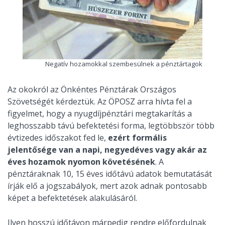
Negatív hozamokkal szembesülnek a pénztártagok
Az okokról az Önkéntes Pénztárak Országos
Szövetségét kérdeztük. Az ÖPOSZ arra hívta fel a
figyelmet, hogy a nyugdíjpénztári megtakarítás a
leghosszabb távú befektetési forma, legtöbbször több
évtizedes időszakot fed le,
ezért formális
jelentősége van a napi, negyedéves vagy akár az
éves hozamok nyomon követésének
. A
pénztáraknak 10, 15 éves időtávú adatok bemutatását
írják elő a jogszabályok, mert azok adnak pontosabb
képet a befektetések alakulásáról.
Ilyen hosszú időtávon márpedig rendre előfordulnak