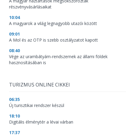
A magyar háztartások megsokszorozták
részvényvásárlásaikat
10:04
A magyarok a világ legnagyobb utazói között
09:01
A Mol és az OTP is szebb osztályzatot kapott
08:40
Vége az urambátyám-rendszernek az állami földek
hasznosításában is
TURIZMUS ONLINE CIKKEI
06:35
Új turisztikai rendszer készül
18:10
Digitális élménytér a lévai várban
17:37