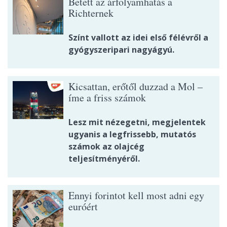
Betett az árfolyamhatás a
Richternek
Színt vallott az idei első félévről a
gyógyszeripari nagyágyú.
Kicsattan, erőtől duzzad a Mol –
íme a friss számok
Lesz mit nézegetni, megjelentek
ugyanis a legfrissebb, mutatós
számok az olajcég
teljesítményéről.
Ennyi forintot kell most adni egy
euróért