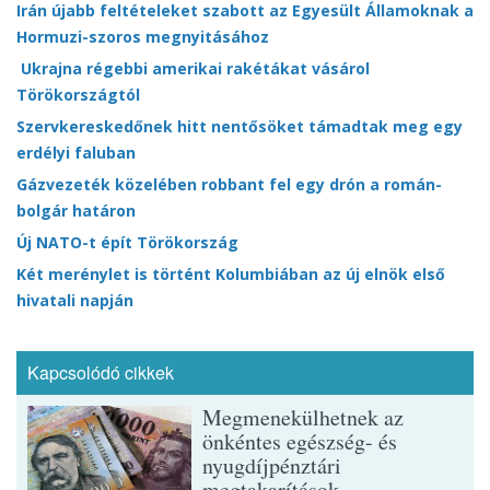
Irán újabb feltételeket szabott az Egyesült Államoknak a
Hormuzi-szoros megnyitásához
Ukrajna régebbi amerikai rakétákat vásárol
Törökországtól
Szervkereskedőnek hitt nentősöket támadtak meg egy
erdélyi faluban
Gázvezeték közelében robbant fel egy drón a román-
bolgár határon
Új NATO-t épít Törökország
Két merénylet is történt Kolumbiában az új elnök első
hivatali napján
Kapcsolódó cikkek
Megmenekülhetnek az
önkéntes egészség- és
nyugdíjpénztári
megtakarítások