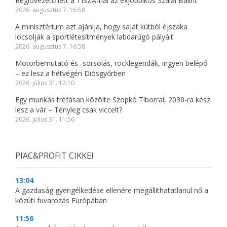
Régióvezető lett a TISZÁ-nál az exjobbikos Szalai Bálint
2026. augusztus 7. 16:58
A minisztérium azt ajánlja, hogy saját kútból éjszaka
locsolják a sportlétesítmények labdarúgó pályáit
2026. augusztus 7. 16:58
Motorbemutató és -sorsolás, rocklegendák, ingyen belépő
– ez lesz a hétvégén Diósgyőrben
2026. július 31. 12:10
Egy munkás tréfásan közölte Szopkó Tiborral, 2030-ra kész
lesz a vár – Tényleg csak viccelt?
2026. július 31. 11:56
PIAC&PROFIT CIKKEI
13:04
A gazdaság gyengélkedése ellenére megállíthatatlanul nő a
közúti fuvarozás Európában
11:56