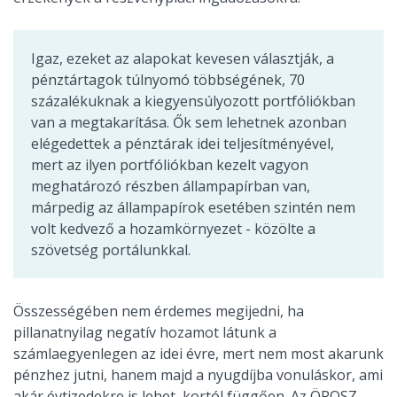
Igaz, ezeket az alapokat kevesen választják, a
pénztártagok túlnyomó többségének, 70
százalékuknak a kiegyensúlyozott portfóliókban
van a megtakarítása. Ők sem lehetnek azonban
elégedettek a pénztárak idei teljesítményével,
mert az ilyen portfóliókban kezelt vagyon
meghatározó részben állampapírban van,
márpedig az állampapírok esetében szintén nem
volt kedvező a hozamkörnyezet - közölte a
szövetség portálunkkal.
Összességében nem érdemes megijedni, ha
pillanatnyilag negatív hozamot látunk a
számlaegyenlegen az idei évre, mert nem most akarunk
pénzhez jutni, hanem majd a nyugdíjba vonuláskor, ami
akár évtizedekre is lehet, kortól függően. Az ÖPOSZ