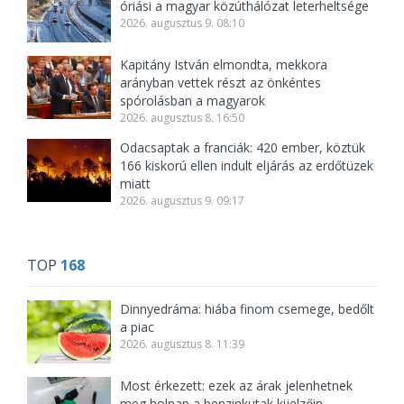
óriási a magyar közúthálózat leterheltsége
2026. augusztus 9. 08:10
Kapitány István elmondta, mekkora
arányban vettek részt az önkéntes
spórolásban a magyarok
2026. augusztus 8. 16:50
Odacsaptak a franciák: 420 ember, köztük
166 kiskorú ellen indult eljárás az erdőtüzek
miatt
2026. augusztus 9. 09:17
TOP
168
Dinnyedráma: hiába finom csemege, bedőlt
a piac
2026. augusztus 8. 11:39
Most érkezett: ezek az árak jelenhetnek
meg holnap a benzinkutak kijelzőin