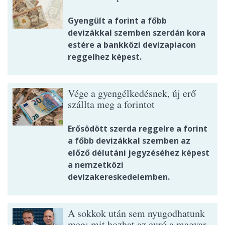
Gyengült a forint a főbb
devizákkal szemben szerdán kora
estére a bankközi devizapiacon
reggelhez képest.
Vége a gyengélkedésnek, új erő
szállta meg a forintot
Erősödött szerda reggelre a forint
a főbb devizákkal szemben az
előző délutáni jegyzéséhez képest
a nemzetközi
devizakereskedelemben.
A sokkok után sem nyugodhatunk
meg: mit hozhat az euró a magyar