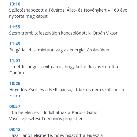
13:10
Születésnapozott a Fővárosi Állat- és Növénykert – 160 éve
nyitotta meg kapuit
11:55
Szerb trombitafesztiválon kapcsolódott ki Orbán Viktor
11:43
Bulgária lett a mintaország az energia tárolásában
11:01
Ismét fellángolt a vita arról, hogy kell-e duzzasztómű a
Dunára
10:26
Hegedűs Zsolt és a NER luxusa, itt biztos nem szállt por a
zsírra
09:57
Itt a bejelentés – Indulhatnak a Baross Gábor
Vasútfejlesztési Terv uniós projektjei
09:42
Lázár János elismerte, hogy hibázott a Fidesz a