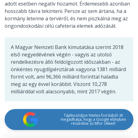
adott esetben negatív hozamot. Érdemesebb azonban
hosszabb távra tekinteni. Persze az sem ártana, ha a
kormány letenne a tervéről, és nem piszkálná meg az
öngondoskodási célú cafeteria elemek adózását.
A Magyar Nemzeti Bank kimutatása szerint 2018
első negyedévének végén - vagyis az utolsó
rendelkezésre álló feldolgozott időszakban - az
önkéntes nyugdíjpénztárak vagyona 1381 milliárd
forint volt, ami 96,366 milliárd forinttal haladta
meg az egy évvel korábbit. Viszont 10,278
milliárddal volt alacsonyabb, mint 2017 végén.
Tájékozódjon hiteles forrásból: itt
megadhatja, hogy a Google előnyben
részesítse az Mfor cikkeit!