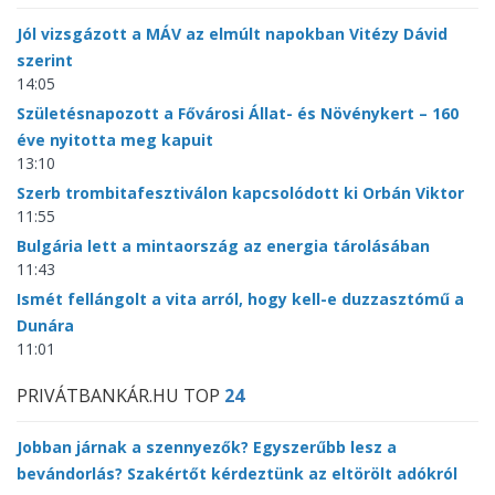
Jól vizsgázott a MÁV az elmúlt napokban Vitézy Dávid
szerint
14:05
Születésnapozott a Fővárosi Állat- és Növénykert – 160
éve nyitotta meg kapuit
13:10
Szerb trombitafesztiválon kapcsolódott ki Orbán Viktor
11:55
Bulgária lett a mintaország az energia tárolásában
11:43
Ismét fellángolt a vita arról, hogy kell-e duzzasztómű a
Dunára
11:01
PRIVÁTBANKÁR.HU TOP
24
Jobban járnak a szennyezők? Egyszerűbb lesz a
bevándorlás? Szakértőt kérdeztünk az eltörölt adókról