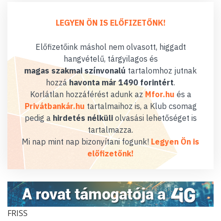
LEGYEN ÖN IS ELŐFIZETŐNK!
Előfizetőink máshol nem olvasott, higgadt
hangvételű, tárgyilagos és
magas szakmai színvonalú
tartalomhoz jutnak
hozzá
havonta már 1490 forintért
.
Korlátlan hozzáférést adunk az
Mfor.hu
és a
Privátbankár.hu
tartalmaihoz is, a Klub csomag
pedig a
hirdetés nélküli
olvasási lehetőséget is
tartalmazza.
Mi nap mint nap bizonyítani fogunk!
Legyen Ön is
előfizetőnk!
FRISS