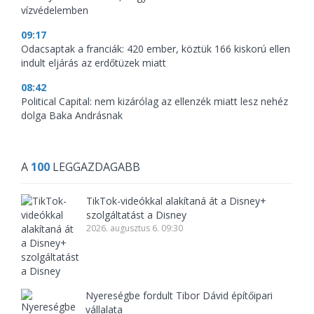
vízvédelemben
09:17
Odacsaptak a franciák: 420 ember, köztük 166 kiskorú ellen
indult eljárás az erdőtüzek miatt
08:42
Political Capital: nem kizárólag az ellenzék miatt lesz nehéz
dolga Baka Andrásnak
A
100
LEGGAZDAGABB
TikTok-videókkal alakítaná át a Disney+
szolgáltatást a Disney
2026. augusztus 6. 09:30
Nyereségbe fordult Tibor Dávid építőipari
vállalata