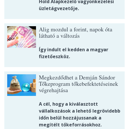
Hold Alapkezelő vagyonkezelési
üzletágvezetője.
Alig mozdul a forint, napok óta
látható a változás
Így indult el kedden a magyar
fizetőeszköz.
Megkezdődhet a Demján Sándor
Tőkeprogram tőkebefektetéseinek
végrehajtása
A cél, hogy a kiválasztott
vállalkozások a lehető legrövidebb
időn belül hozzájussanak a
megítélt tőkeforrásokhoz.