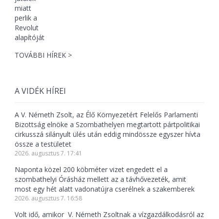
TOVÁBBI HÍREK >
A VIDÉK HÍREI
A V. Németh Zsolt, az Élő Környezetért Felelős Parlamenti
Bizottság elnöke a Szombathelyen megtartott pártpolitikai
cirkusszá silányult ülés után eddig mindössze egyszer hívta
össze a testületet
2026. augusztus 7. 17:41
Naponta közel 200 köbméter vizet engedett el a
szombathelyi Órásház mellett az a távhővezeték, amit
most egy hét alatt vadonatújra cserélnek a szakemberek
2026. augusztus 7. 16:58
Volt idő, amikor V. Németh Zsoltnak a vízgazdálkodásról az