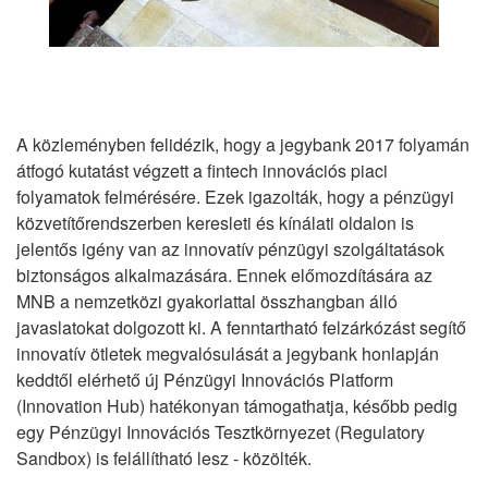
A közleményben felidézik, hogy a jegybank 2017 folyamán
átfogó kutatást végzett a fintech innovációs piaci
folyamatok felmérésére. Ezek igazolták, hogy a pénzügyi
közvetítőrendszerben keresleti és kínálati oldalon is
jelentős igény van az innovatív pénzügyi szolgáltatások
biztonságos alkalmazására. Ennek előmozdítására az
MNB a nemzetközi gyakorlattal összhangban álló
javaslatokat dolgozott ki. A fenntartható felzárkózást segítő
innovatív ötletek megvalósulását a jegybank honlapján
keddtől elérhető új Pénzügyi Innovációs Platform
(Innovation Hub) hatékonyan támogathatja, később pedig
egy Pénzügyi Innovációs Tesztkörnyezet (Regulatory
Sandbox) is felállítható lesz - közölték.