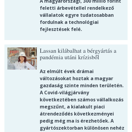
A magyarországi, 300 millió forint
feletti árbevétellel rendelkező
vállalatok egyre tudatosabban
fordulnak a technológiai
fejlesztések felé.
Lassan kilábalhat a bérgyártás a
pandémia utáni krízisből
Az elmúlt évek drámai
változásokat hoztak a magyar
gazdaság szinte minden területén.
A Covid-világjárvány
következtében számos vállalkozás
megszűnt, a kialakult piaci
átrendeződés következményei
pedig még ma is érezhetőek. A
gyártószektorban különösen nehéz