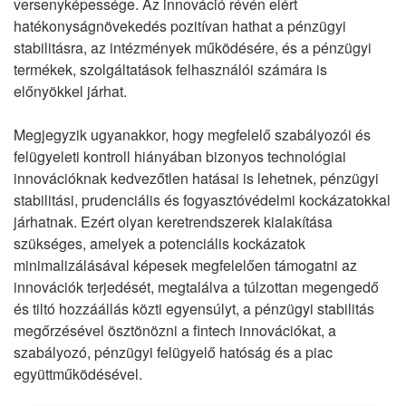
versenyképessége. Az innováció révén elért
hatékonyságnövekedés pozitívan hathat a pénzügyi
stabilitásra, az intézmények működésére, és a pénzügyi
termékek, szolgáltatások felhasználói számára is
előnyökkel járhat.
Megjegyzik ugyanakkor, hogy megfelelő szabályozói és
felügyeleti kontroll hiányában bizonyos technológiai
innovációknak kedvezőtlen hatásai is lehetnek, pénzügyi
stabilitási, prudenciális és fogyasztóvédelmi kockázatokkal
járhatnak. Ezért olyan keretrendszerek kialakítása
szükséges, amelyek a potenciális kockázatok
minimalizálásával képesek megfelelően támogatni az
innovációk terjedését, megtalálva a túlzottan megengedő
és tiltó hozzáállás közti egyensúlyt, a pénzügyi stabilitás
megőrzésével ösztönözni a fintech innovációkat, a
szabályozó, pénzügyi felügyelő hatóság és a piac
együttműködésével.