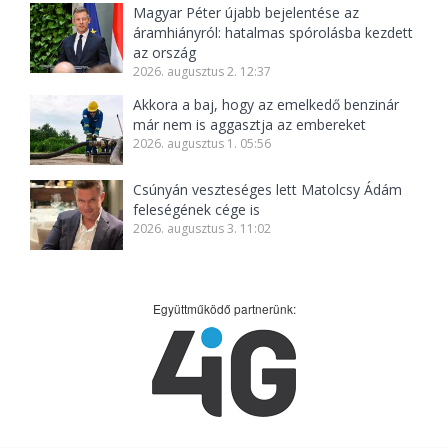
Magyar Péter újabb bejelentése az
áramhiányról: hatalmas spórolásba kezdett
az ország
2026. augusztus 2. 12:37
Akkora a baj, hogy az emelkedő benzinár
már nem is aggasztja az embereket
2026. augusztus 1. 05:56
Csúnyán veszteséges lett Matolcsy Ádám
feleségének cége is
2026. augusztus 3. 11:02
Együttműködő partnerünk: