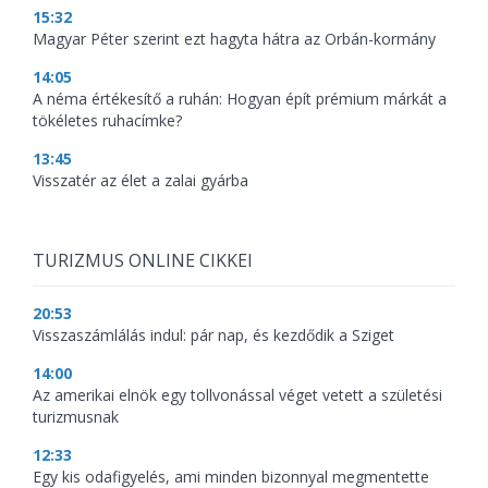
15:32
Magyar Péter szerint ezt hagyta hátra az Orbán-kormány
14:05
A néma értékesítő a ruhán: Hogyan épít prémium márkát a
tökéletes ruhacímke?
13:45
Visszatér az élet a zalai gyárba
TURIZMUS ONLINE CIKKEI
20:53
Visszaszámlálás indul: pár nap, és kezdődik a Sziget
14:00
Az amerikai elnök egy tollvonással véget vetett a születési
turizmusnak
12:33
Egy kis odafigyelés, ami minden bizonnyal megmentette