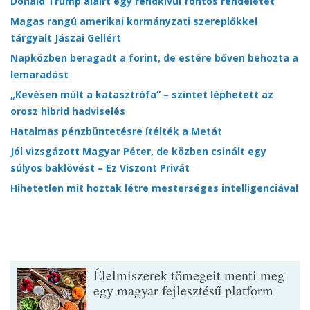
Donald Trump aláírt egy rendkívül fontos rendeletet
Magas rangú amerikai kormányzati szereplőkkel
tárgyalt Jászai Gellért
Napközben beragadt a forint, de estére bőven behozta a
lemaradást
„Kevésen múlt a katasztrófa” – szintet léphetett az
orosz hibrid hadviselés
Hatalmas pénzbüntetésre ítélték a Metát
Jól vizsgázott Magyar Péter, de közben csinált egy
súlyos baklövést – Ez Viszont Privát
Hihetetlen mit hoztak létre mesterséges intelligenciával
Élelmiszerek tömegeit menti meg
egy magyar fejlesztésű platform