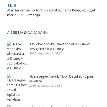
14:16
Akár három év börtönt is kaphat Szijjártó Péter, az ügyét
már a BRFK vizsgálja
A
100
LEGGAZDAGABB
TikTok-videókkal alakítaná át a Disney+
szolgáltatást a Disney
2026. augusztus 6. 09:30
Nyereségbe fordult Tibor Dávid építőipari
vállalata
2026. augusztus 6. 08:19