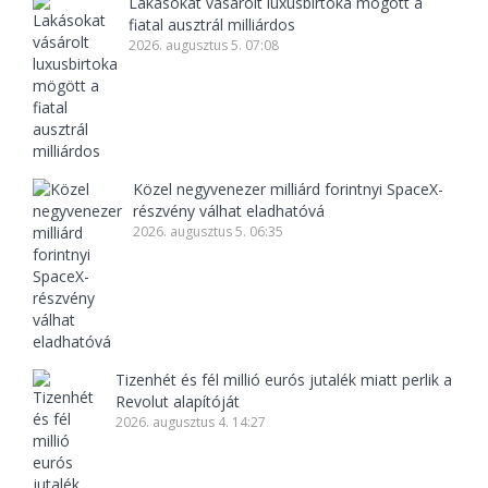
Lakásokat vásárolt luxusbirtoka mögött a
fiatal ausztrál milliárdos
2026. augusztus 5. 07:08
Közel negyvenezer milliárd forintnyi SpaceX-
részvény válhat eladhatóvá
2026. augusztus 5. 06:35
Tizenhét és fél millió eurós jutalék miatt perlik a
Revolut alapítóját
2026. augusztus 4. 14:27