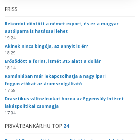
FRISS
Rekordot döntött a német export, és ez a magyar
autóiparra is hatással lehet
19:24
Akinek nincs bingója, az annyit is ér?
18:29
Erősödött a forint, ismét 315 alatt a dollár
18:14
Romániában már lekapcsolhatja a nagy ipari
fogyasztókat az áramszolgáltató
17:58
Drasztikus változásokat hozna az Egyensúly Intézet
lakáspolitikai csomagja
17:04
PRIVÁTBANKÁR.HU TOP
24