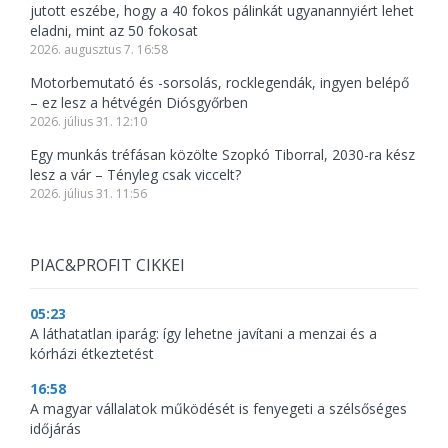
jutott eszébe, hogy a 40 fokos pálinkát ugyanannyiért lehet
eladni, mint az 50 fokosat
2026. augusztus 7. 16:58
Motorbemutató és -sorsolás, rocklegendák, ingyen belépő
– ez lesz a hétvégén Diósgyőrben
2026. július 31. 12:10
Egy munkás tréfásan közölte Szopkó Tiborral, 2030-ra kész
lesz a vár – Tényleg csak viccelt?
2026. július 31. 11:56
PIAC&PROFIT CIKKEI
05:23
A láthatatlan iparág: így lehetne javítani a menzai és a
kórházi étkeztetést
16:58
A magyar vállalatok működését is fenyegeti a szélsőséges
időjárás