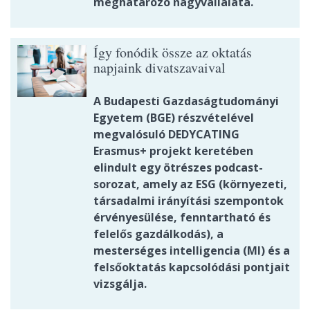
meghatározó nagyvállalata.
Így fonódik össze az oktatás
napjaink divatszavaival
A Budapesti Gazdaságtudományi
Egyetem (BGE) részvételével
megvalósuló DEDYCATING
Erasmus+ projekt keretében
elindult egy ötrészes podcast-
sorozat, amely az ESG (környezeti,
társadalmi irányítási szempontok
érvényesülése, fenntartható és
felelős gazdálkodás), a
mesterséges intelligencia (MI) és a
felsőoktatás kapcsolódási pontjait
vizsgálja.