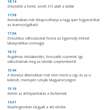
18:14
Erősödött a forint, ismét 315 alatt a dollár
17:58
Romániában már lekapcsolhatja a nagy ipari fogyasztókat
az áramszolgáltató
17:04
Drasztikus változásokat hozna az Egyensúly Intézet
lakáspolitikai csomagja
16:12
Rugalmas iskolakezdés, hosszabb szünetek: így
változhatnak meg az iskolák szeptembertől
15:44
A Benelux államokban már nem menő a cigi, és az is
kiderült, mennyien szívják Magyarországon
15:16
Betett az árfolyamhatás a Richternek
14:51
Washingtonban tárgyalt a 4iG elnöke