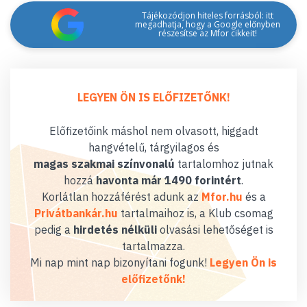
Tájékozódjon hiteles forrásból: itt
megadhatja, hogy a Google előnyben
részesítse az Mfor cikkeit!
LEGYEN ÖN IS ELŐFIZETŐNK!
Előfizetőink máshol nem olvasott, higgadt
hangvételű, tárgyilagos és
magas szakmai színvonalú
tartalomhoz jutnak
hozzá
havonta már 1490 forintért
.
Korlátlan hozzáférést adunk az
Mfor.hu
és a
Privátbankár.hu
tartalmaihoz is, a Klub csomag
pedig a
hirdetés nélküli
olvasási lehetőséget is
tartalmazza.
Mi nap mint nap bizonyítani fogunk!
Legyen Ön is
előfizetőnk!