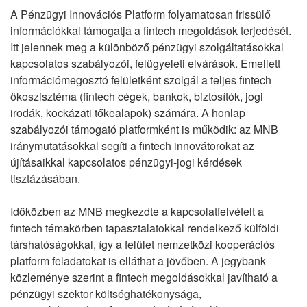
A Pénzügyi Innovációs Platform folyamatosan frissülő
információkkal támogatja a fintech megoldások terjedését.
Itt jelennek meg a különböző pénzügyi szolgáltatásokkal
kapcsolatos szabályozói, felügyeleti elvárások. Emellett
információmegosztó felületként szolgál a teljes fintech
ökoszisztéma (fintech cégek, bankok, biztosítók, jogi
irodák, kockázati tőkealapok) számára. A honlap
szabályozói támogató platformként is működik: az MNB
iránymutatásokkal segíti a fintech innovátorokat az
újításaikkal kapcsolatos pénzügyi-jogi kérdések
tisztázásában.
Időközben az MNB megkezdte a kapcsolatfelvételt a
fintech témakörben tapasztalatokkal rendelkező külföldi
társhatóságokkal, így a felület nemzetközi kooperációs
platform feladatokat is elláthat a jövőben. A jegybank
közleménye szerint a fintech megoldásokkal javítható a
pénzügyi szektor költséghatékonysága,