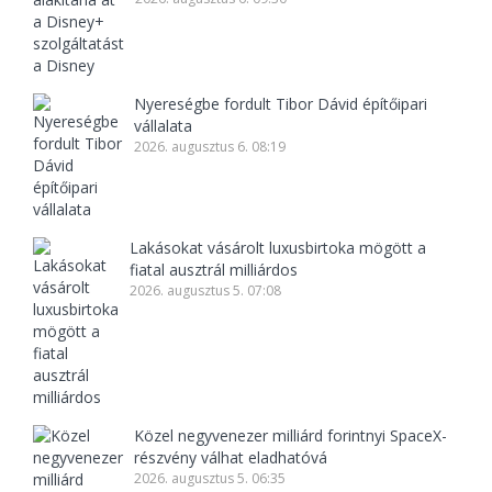
Nyereségbe fordult Tibor Dávid építőipari
vállalata
2026. augusztus 6. 08:19
Lakásokat vásárolt luxusbirtoka mögött a
fiatal ausztrál milliárdos
2026. augusztus 5. 07:08
Közel negyvenezer milliárd forintnyi SpaceX-
részvény válhat eladhatóvá
2026. augusztus 5. 06:35