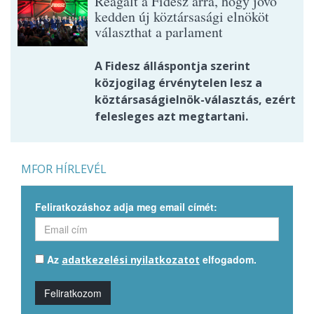
Reagált a Fidesz arra, hogy jövő
kedden új köztársasági elnököt
választhat a parlament
A Fidesz álláspontja szerint
közjogilag érvénytelen lesz a
köztársaságielnök-választás, ezért
felesleges azt megtartani.
MFOR HÍRLEVÉL
Feliratkozáshoz adja meg email címét:
Az
elfogadom.
adatkezelési nyilatkozatot
Feliratkozom