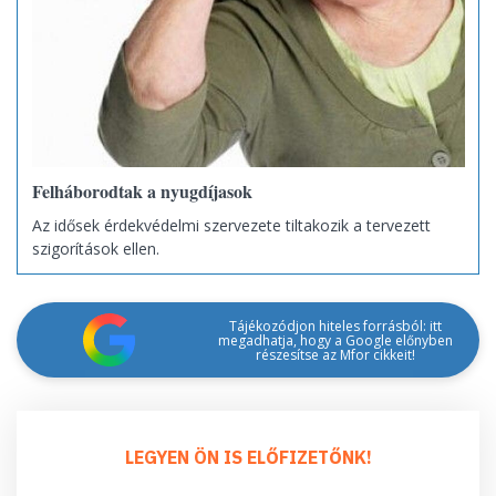
Felháborodtak a nyugdíjasok
Az idősek érdekvédelmi szervezete tiltakozik a tervezett
szigorítások ellen.
Tájékozódjon hiteles forrásból: itt
megadhatja, hogy a Google előnyben
részesítse az Mfor cikkeit!
LEGYEN ÖN IS ELŐFIZETŐNK!