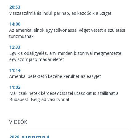
20:53
Visszaszámlálás indul: pár nap, és kezdődik a Sziget
14:00
Az amerikai elnök egy tollvonással véget vetett a születési
turizmusnak
12:33
Egy kis odafigyelés, ami minden bizonnyal megmentette
egy szomjazó madár életét
11:14
Amerikai befektető kezébe kerülhet az easyJet
11:02
Már csak hetek kérdése? Ősszel utasokat is szállíthat a
Budapest–Belgrád vasútvonal
VIDEÓK
2026. augusztus 4.