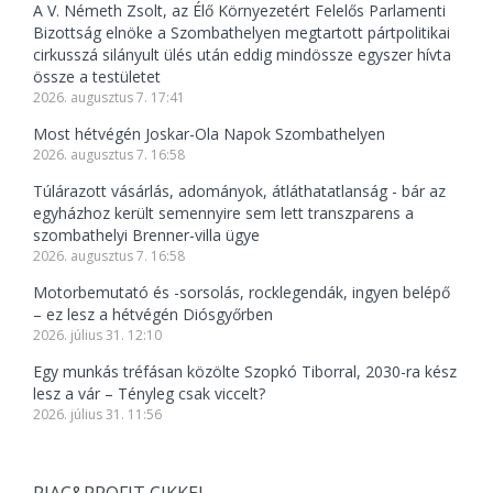
A V. Németh Zsolt, az Élő Környezetért Felelős Parlamenti
Bizottság elnöke a Szombathelyen megtartott pártpolitikai
cirkusszá silányult ülés után eddig mindössze egyszer hívta
össze a testületet
2026. augusztus 7. 17:41
Most hétvégén Joskar-Ola Napok Szombathelyen
2026. augusztus 7. 16:58
Túlárazott vásárlás, adományok, átláthatatlanság - bár az
egyházhoz került semennyire sem lett transzparens a
szombathelyi Brenner-villa ügye
2026. augusztus 7. 16:58
Motorbemutató és -sorsolás, rocklegendák, ingyen belépő
– ez lesz a hétvégén Diósgyőrben
2026. július 31. 12:10
Egy munkás tréfásan közölte Szopkó Tiborral, 2030-ra kész
lesz a vár – Tényleg csak viccelt?
2026. július 31. 11:56