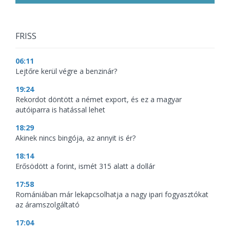
FRISS
06:11
Lejtőre kerül végre a benzinár?
19:24
Rekordot döntött a német export, és ez a magyar
autóiparra is hatással lehet
18:29
Akinek nincs bingója, az annyit is ér?
18:14
Erősödött a forint, ismét 315 alatt a dollár
17:58
Romániában már lekapcsolhatja a nagy ipari fogyasztókat
az áramszolgáltató
17:04