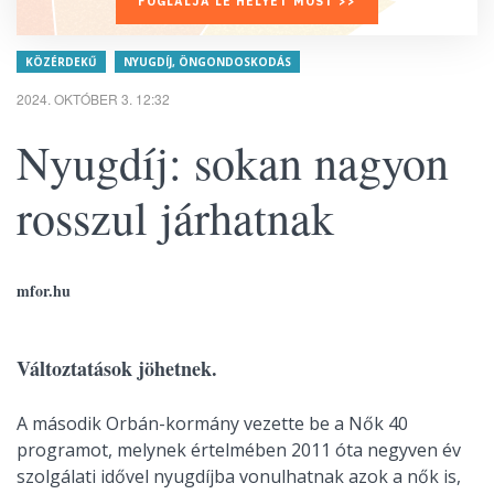
FOGLALJA LE HELYÉT MOST >>
KÖZÉRDEKŰ
NYUGDÍJ, ÖNGONDOSKODÁS
2024. OKTÓBER 3. 12:32
Nyugdíj: sokan nagyon
rosszul járhatnak
mfor.hu
Változtatások jöhetnek.
A második Orbán-kormány vezette be a Nők 40
programot, melynek értelmében 2011 óta negyven év
szolgálati idővel nyugdíjba vonulhatnak azok a nők is,