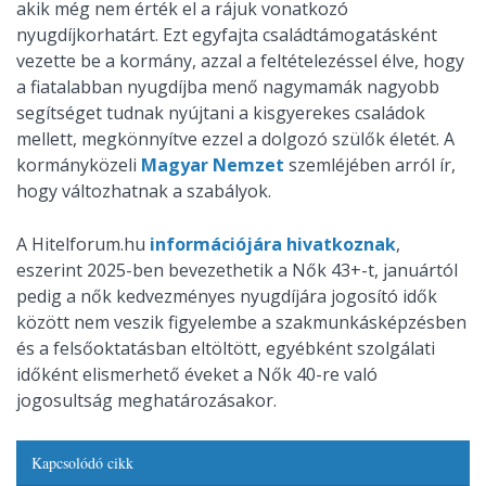
akik még nem érték el a rájuk vonatkozó
nyugdíjkorhatárt. Ezt egyfajta családtámogatásként
vezette be a kormány, azzal a feltételezéssel élve, hogy
a fiatalabban nyugdíjba menő nagymamák nagyobb
segítséget tudnak nyújtani a kisgyerekes családok
mellett, megkönnyítve ezzel a dolgozó szülők életét. A
kormányközeli
Magyar Nemzet
szemléjében arról ír,
hogy változhatnak a szabályok.
A Hitelforum.hu
információjára hivatkoznak
,
eszerint 2025-ben bevezethetik a Nők 43+-t, januártól
pedig a nők kedvezményes nyugdíjára jogosító idők
között nem veszik figyelembe a szakmunkásképzésben
és a felsőoktatásban eltöltött, egyébként szolgálati
időként elismerhető éveket a Nők 40-re való
jogosultság meghatározásakor.
Kapcsolódó cikk