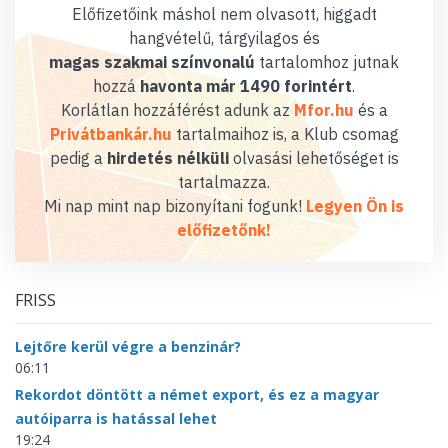
Előfizetőink máshol nem olvasott, higgadt
hangvételű, tárgyilagos és
magas szakmai színvonalú
tartalomhoz jutnak
hozzá
havonta már 1490 forintért
.
Korlátlan hozzáférést adunk az
Mfor.hu
és a
Privátbankár.hu
tartalmaihoz is, a Klub csomag
pedig a
hirdetés nélküli
olvasási lehetőséget is
tartalmazza.
Mi nap mint nap bizonyítani fogunk!
Legyen Ön is
előfizetőnk!
FRISS
Lejtőre kerül végre a benzinár?
06:11
Rekordot döntött a német export, és ez a magyar
autóiparra is hatással lehet
19:24