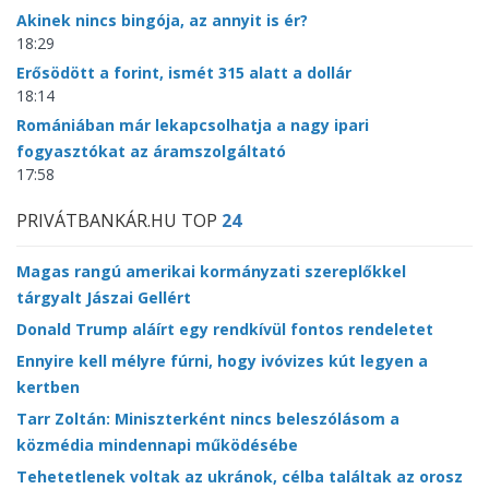
Akinek nincs bingója, az annyit is ér?
18:29
Erősödött a forint, ismét 315 alatt a dollár
18:14
Romániában már lekapcsolhatja a nagy ipari
fogyasztókat az áramszolgáltató
17:58
PRIVÁTBANKÁR.HU TOP
24
Magas rangú amerikai kormányzati szereplőkkel
tárgyalt Jászai Gellért
Donald Trump aláírt egy rendkívül fontos rendeletet
Ennyire kell mélyre fúrni, hogy ivóvizes kút legyen a
kertben
Tarr Zoltán: Miniszterként nincs beleszólásom a
közmédia mindennapi működésébe
Tehetetlenek voltak az ukránok, célba találtak az orosz