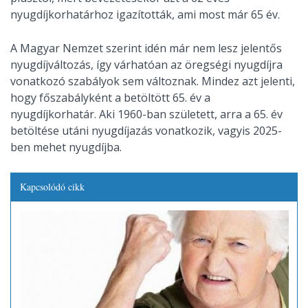
nyugdíjkorhatárhoz igazították, ami most már 65 év.
A Magyar Nemzet szerint idén már nem lesz jelentős
nyugdíjváltozás, így várhatóan az öregségi nyugdíjra
vonatkozó szabályok sem változnak. Mindez azt jelenti,
hogy főszabályként a betöltött 65. év a
nyugdíjkorhatár. Aki 1960-ban született, arra a 65. év
betöltése utáni nyugdíjazás vonatkozik, vagyis 2025-
ben mehet nyugdíjba.
Kapcsolódó cikk