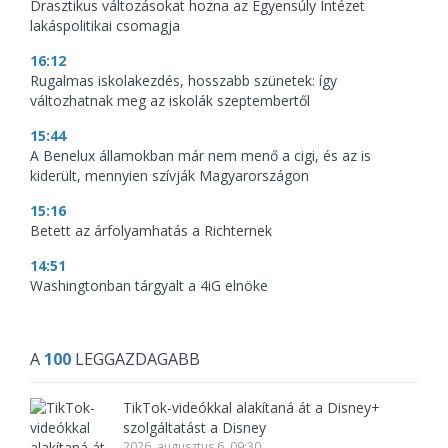
Drasztikus változásokat hozna az Egyensúly Intézet
lakáspolitikai csomagja
16:12
Rugalmas iskolakezdés, hosszabb szünetek: így
változhatnak meg az iskolák szeptembertől
15:44
A Benelux államokban már nem menő a cigi, és az is
kiderült, mennyien szívják Magyarországon
15:16
Betett az árfolyamhatás a Richternek
14:51
Washingtonban tárgyalt a 4iG elnöke
A
100
LEGGAZDAGABB
TikTok-videókkal alakítaná át a Disney+
szolgáltatást a Disney
2026. augusztus 6. 09:30