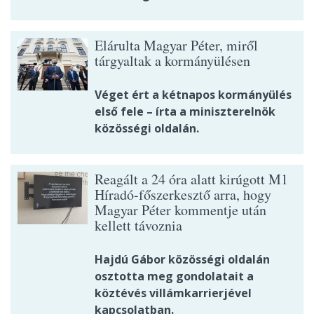
Elárulta Magyar Péter, miről
tárgyaltak a kormányülésen
Véget ért a kétnapos kormányülés
első fele – írta a miniszterelnök
közösségi oldalán.
Reagált a 24 óra alatt kirúgott M1
Híradó-főszerkesztő arra, hogy
Magyar Péter kommentje után
kellett távoznia
Hajdú Gábor közösségi oldalán
osztotta meg gondolatait a
köztévés villámkarrierjével
kapcsolatban.