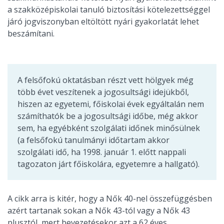
a szakközépiskolai tanuló biztosítási kötelezettséggel
járó jogviszonyban eltöltött nyári gyakorlatát lehet
beszámítani.
A felsőfokú oktatásban részt vett hölgyek még
több évet veszítenek a jogosultsági idejükből,
hiszen az egyetemi, főiskolai évek egyáltalán nem
számíthatók be a jogosultsági időbe, még akkor
sem, ha egyébként szolgálati időnek minősülnek
(a felsőfokú tanulmányi időtartam akkor
szolgálati idő, ha 1998. január 1. előtt nappali
tagozaton járt főiskolára, egyetemre a hallgató).
A cikk arra is kitér, hogy a Nők 40-nel összefüggésben
azért tartanak sokan a Nők 43-tól vagy a Nők 43
plusztól, mert bevezetésekor azt a 62 éves