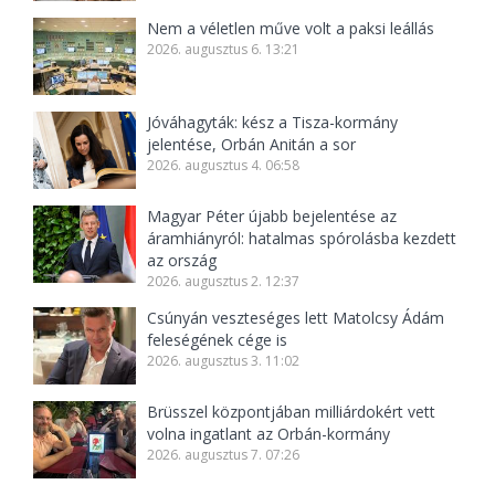
Nem a véletlen műve volt a paksi leállás
2026. augusztus 6. 13:21
Jóváhagyták: kész a Tisza-kormány
jelentése, Orbán Anitán a sor
2026. augusztus 4. 06:58
Magyar Péter újabb bejelentése az
áramhiányról: hatalmas spórolásba kezdett
az ország
2026. augusztus 2. 12:37
Csúnyán veszteséges lett Matolcsy Ádám
feleségének cége is
2026. augusztus 3. 11:02
Brüsszel központjában milliárdokért vett
volna ingatlant az Orbán-kormány
2026. augusztus 7. 07:26