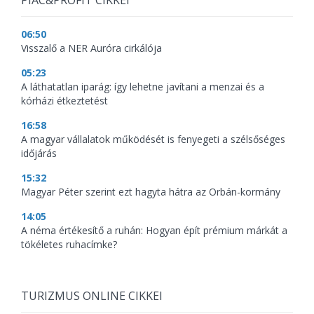
PIAC&PROFIT CIKKEI
06:50
Visszalő a NER Auróra cirkálója
05:23
A láthatatlan iparág: így lehetne javítani a menzai és a
kórházi étkeztetést
16:58
A magyar vállalatok működését is fenyegeti a szélsőséges
időjárás
15:32
Magyar Péter szerint ezt hagyta hátra az Orbán-kormány
14:05
A néma értékesítő a ruhán: Hogyan épít prémium márkát a
tökéletes ruhacímke?
TURIZMUS ONLINE CIKKEI