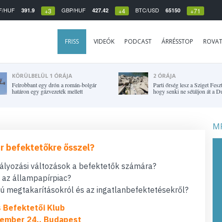
F/HUF
GBP/HUF
BTC/USD
391.9
427.42
65150
+3
+4
+71
FRISS
VIDEÓK
PODCAST
ÁRRÉSSTOP
ROVA
KÖRÜLBELÜL 1 ÓRÁJA
2 ÓRÁJA
Felrobbant egy drón a román-bolgár
Parti őrség lesz a Sziget Fesz
határon egy gázvezeték mellett
hogy senki ne sétáljon át a 
MF
r befektetőkre ősszel?
bályozási változások a befektetők számára?
t az állampapírpiac?
 megtakarításokról és az ingatlanbefektetésekről?
s Befektetői Klub
ember 24., Budapest