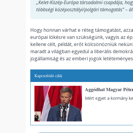
„Kelet-Közép-Európa társadalmi csapdája, hog
többségi középosztályi/polgári támogatás” – á
Hogy honnan várhat e réteg támogatást, azzal
európai lökésre van szükségünk, vagyis az 
kellene célt, példát, erőt kölcsönözniük nekü
maradt a világban egyedül a liberális demokr
jogállamiság és az emberi jogok letéteményese
Kapcsolódó cikk
Aggódhat Magyar Péter?
Mért egyet a kormány ke