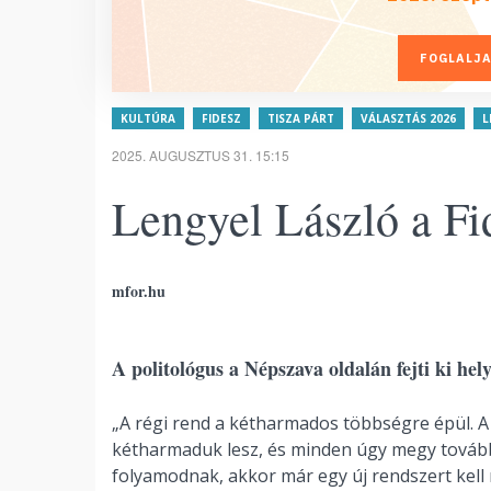
FOGLALJA
KULTÚRA
FIDESZ
TISZA PÁRT
VÁLASZTÁS 2026
L
2025. AUGUSZTUS 31. 15:15
Lengyel László a Fid
mfor.hu
A politológus a Népszava oldalán fejti ki hely
„A régi rend a kétharmados többségre épül. A
kétharmaduk lesz, és minden úgy megy tovább
folyamodnak, akkor már egy új rendszert kell