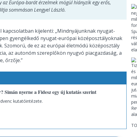
y az Európa-barát érzelmek mögül hiányzik egy erős,
llítja sommásan Lengyel László.
 kapcsolatban kijelenti: „Mindnyájunknak nyugat-
éppen gyengélkedő nyugat-európai középosztályoknak
nk. Szomorú, de ez az európai életmódú középosztály
ácia, az autonóm szereplőkön nyugvó piacgazdaság, a
, őrzője.”
 Simán nyerne a Fidesz egy új kutatás szerint
dvenc kutatóintézete.
TO