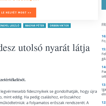
 LE HELYÉT MOST >>
FR
ENGYEL LÁSZLÓ
MAGYAR PÉTER
ORBÁN VIKTOR
16
Fo
esz utolsó nyarát látja
15
Fe
gá
14
Par
sé
zetértékelését.
13
Ig
 legvérmesebb fidesznyikek se gondolhatják, hogy újra
eln
, mint eddig. Ha pedig csaláshoz, erőszakhoz
 működtetniük: a folyamatos erőszak rendszerét. A
12