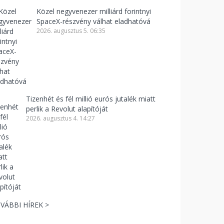
Közel negyvenezer milliárd forintnyi
SpaceX-részvény válhat eladhatóvá
2026. augusztus 5. 06:35
Tizenhét és fél millió eurós jutalék miatt
perlik a Revolut alapítóját
2026. augusztus 4. 14:27
VÁBBI HÍREK >