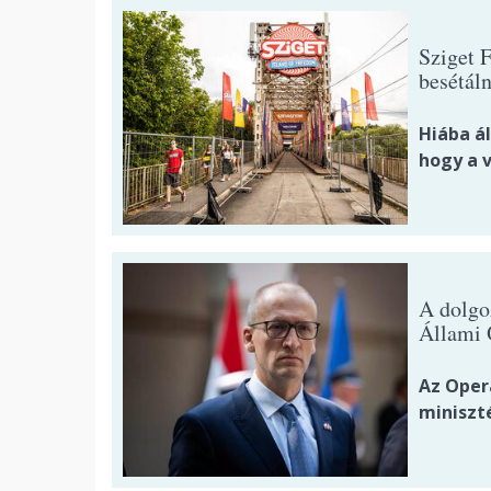
Sziget 
besétáln
Hiába ál
hogy a 
A dolgoz
Állami 
Az Oper
miniszt