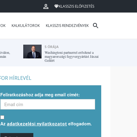
KLASSZIS ELŐFIZETÉS
TOK
KALKULÁTOROK
KLASSZIS RENDEZVÉNYEK
5 ÓRÁJA
tiválon,
Washingtoni partnerrel erősítené a
Dunán
magyarországi fegyvergyártást Jászai
Gellért
OR HÍRLEVÉL
Feliratkozáshoz adja meg email címét:
Az
elfogadom.
adatkezelési nyilatkozatot