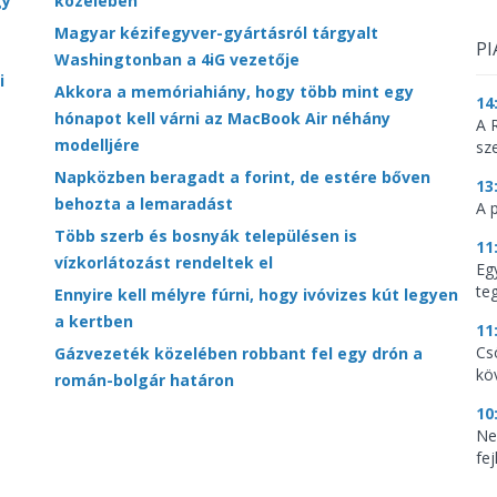
gy
közelében
Magyar kézifegyver-gyártásról tárgyalt
PI
Washingtonban a 4iG vezetője
i
Akkora a memóriahiány, hogy több mint egy
14
hónapot kell várni az MacBook Air néhány
A 
modelljére
sz
Napközben beragadt a forint, de estére bőven
13
behozta a lemaradást
A 
Több szerb és bosnyák településen is
11
vízkorlátozást rendeltek el
Eg
te
Ennyire kell mélyre fúrni, hogy ivóvizes kút legyen
a kertben
11
Cs
Gázvezeték közelében robbant fel egy drón a
kö
román-bolgár határon
10
Ne
fej