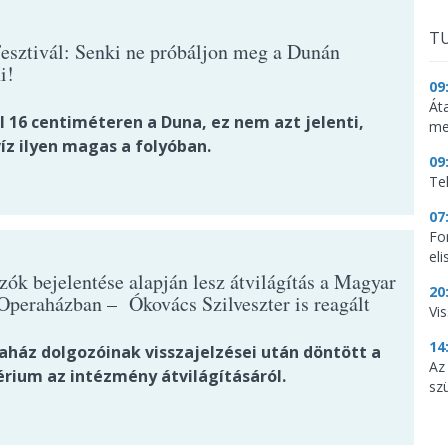
TU
Fesztivál: Senki ne próbáljon meg a Dunán
i!
09
Át
l 16 centiméteren a Duna, ez nem azt jelenti,
me
víz ilyen magas a folyóban.
09
Te
07
Fo
el
ók bejelentése alapján lesz átvilágítás a Magyar
20
Operaházban – Ókovács Szilveszter is reagált
Vi
14
aház dolgozóinak visszajelzései után döntött a
Az
érium az intézmény átvilágításáról.
sz