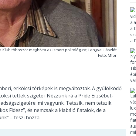
s Klub többször meghívta az ismert politológust, Lengyel Lászlót
Fotó: Mfor
beri, erkölcsi térképek is megváltoztak. A gyűlölködő
csi tettek szigetei. Nézzünk rá a Pride Erzsébet-
dságszigetére: mi vagyunk. Tetszik, nem tetszik,
s Fidesz”, és nemcsak a kiabáló fiatalok, de a
unk” – teszi hozzá.