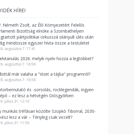
VIDÉK HÍREI
V. Németh Zsolt, az Élő Környezetért Felelős
rlamenti Bizottság elnöke a Szombathelyen
tartott pártpolitikai cirkusszá silányult ülés után
dig mindössze egyszer hívta össze a testületet
6. augusztus 7. 17:41
elvtanulás 2026: melyik nyelv hozza a legtöbbet?
6. augusztus 7. 16:58
llottál már valaha a "Vizet a tájba" programról?
6. augusztus 7. 16:58
torbemutató és -sorsolás, rocklegendák, ingyen
lépő – ez lesz a hétvégén Diósgyőrben
6. július 31. 12:10
y munkás tréfásan közölte Szopkó Tiborral, 2030-
kész lesz a vár – Tényleg csak viccelt?
6. július 31. 11:56