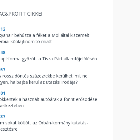
AC&PROFIT CIKKEI
:12
Ryanair behúzza a féket a Mol által kiszemelt
erbiai kőolajfinomító miatt
:48
papírforma győzött a Tisza Párt államfőjelölésén
:57
y rossz döntés százezrekbe kerülhet: mit ne
gyen, ha bajba kerül az utazási irodája?
:01
ökkentek a használt autóárak a forint erősödése
vetkeztében
:37
m sokat költött az Orbán-kormány kutatás-
lesztésre