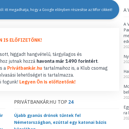
A 
l: itt megadhatja, hogy a Google előnyben részesítse az Mfor cikkeit!
A 
Pa
meg
N IS ELŐFIZETŐNK!
ed
202
ott, higgadt hangvételű, tárgyilagos és
Ny
hoz jutnak hozzá
havonta már 1490 forintért
.
202
s a
Privátbankár.hu
tartalmaihoz is, a Klub csomag
Ha
lvasási lehetőséget is tartalmazza.
202
i fogunk!
Legyen Ön is előfizetőnk!
Mo
be
202
PRIVÁTBANKÁR.HU TOP
24
Eg
ra 
ir
Újabb gyanús drónok tűntek fel
202
Németországban, ezúttal egy katonai bázis