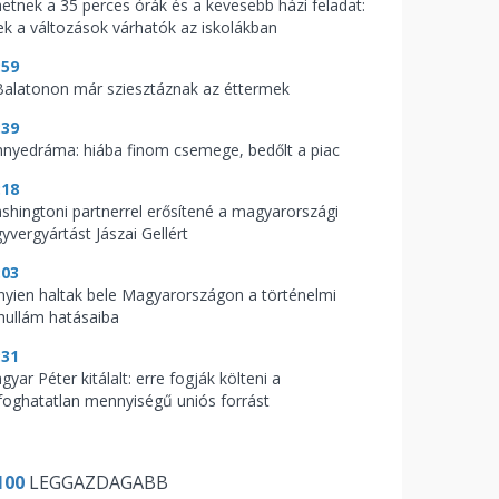
hetnek a 35 perces órák és a kevesebb házi feladat:
ek a változások várhatók az iskolákban
:59
Balatonon már sziesztáznak az éttermek
:39
nnyedráma: hiába finom csemege, bedőlt a piac
:18
shingtoni partnerrel erősítené a magyarországi
yvergyártást Jászai Gellért
:03
nyien haltak bele Magyarországon a történelmi
hullám hatásaiba
:31
yar Péter kitálalt: erre fogják költeni a
lfoghatatlan mennyiségű uniós forrást
100
LEGGAZDAGABB