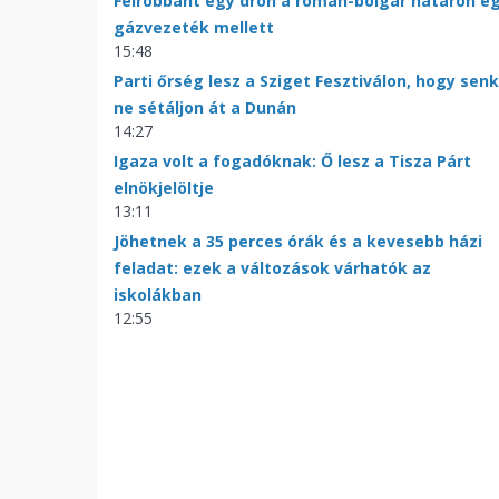
Felrobbant egy drón a román-bolgár határon e
gázvezeték mellett
15:48
Parti őrség lesz a Sziget Fesztiválon, hogy senk
ne sétáljon át a Dunán
14:27
Igaza volt a fogadóknak: Ő lesz a Tisza Párt
elnökjelöltje
13:11
Jöhetnek a 35 perces órák és a kevesebb házi
feladat: ezek a változások várhatók az
iskolákban
12:55