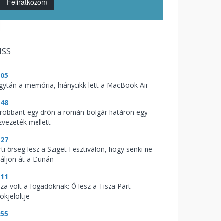
Feliratkozom
ISS
:05
gytán a memória, hiánycikk lett a MacBook Air
:48
lrobbant egy drón a román-bolgár határon egy
zvezeték mellett
:27
ti őrség lesz a Sziget Fesztiválon, hogy senki ne
táljon át a Dunán
:11
aza volt a fogadóknak: Ő lesz a Tisza Párt
ökjelöltje
:55