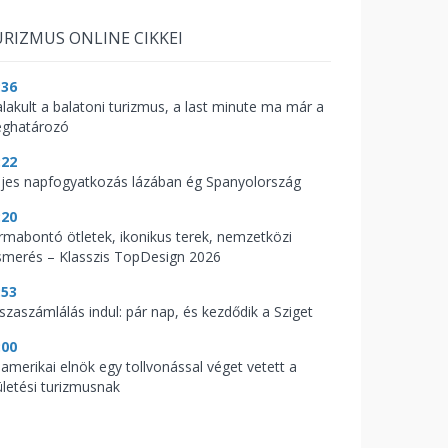
RIZMUS ONLINE CIKKEI
:36
alakult a balatoni turizmus, a last minute ma már a
ghatározó
:22
ljes napfogyatkozás lázában ég Spanyolország
:20
rmabontó ötletek, ikonikus terek, nemzetközi
ismerés – Klasszis TopDesign 2026
:53
sszaszámlálás indul: pár nap, és kezdődik a Sziget
:00
 amerikai elnök egy tollvonással véget vetett a
ületési turizmusnak