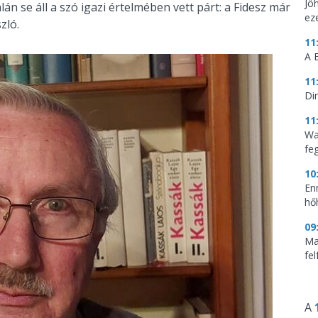
Jö
lán se áll a szó igazi értelmében vett párt: a Fidesz már
ez
zló.
11
A 
11
Di
11
Wa
feg
10
En
hő
09
Mag
fe
A