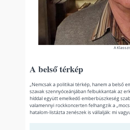
A Klasszi
A belső térkép
„Nemcsak a politikai térkép, hanem a belső em
szavak szennyóceánjában felbukkantak az erköl
híddal együtt emelkedő emberbüszkeség szaba
valamennyi rockkoncerten felhangzik a „mocsko
hatalom-listázta zenészek is vállalják: mi vagy