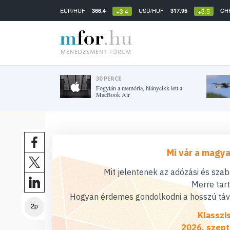
EUR/HUF
USD/HUF
CH
366.4
317.95
+3.4
+3.5
30 PERCE
Fogytán a memória, hiánycikk lett a
MacBook Air
Mi vár a magya
Mit jelentenek az adózási és sza
Merre tar
Hogyan érdemes gondolkodni a hosszú távú
2p
Klasszi
2026. szept