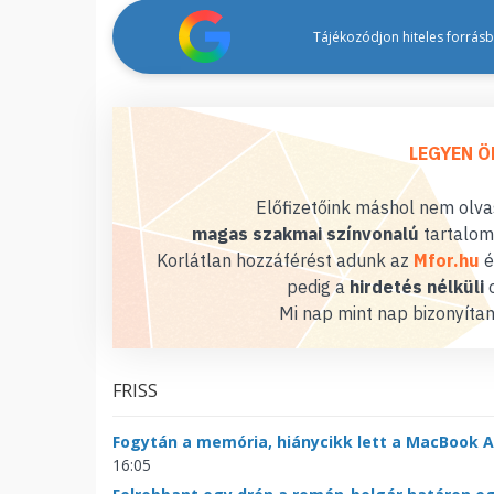
Tájékozódjon hiteles forrásbó
LEGYEN Ö
Előfizetőink máshol nem olvas
magas szakmai színvonalú
tartalom
Korlátlan hozzáférést adunk az
Mfor.hu
é
pedig a
hirdetés nélküli
o
Mi nap mint nap bizonyítan
FRISS
Fogytán a memória, hiánycikk lett a MacBook A
16:05