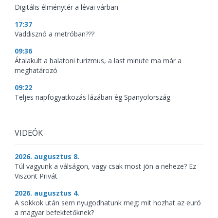
Digitális élménytér a lévai várban
17:37
Vaddisznó a metróban???
09:36
Átalakult a balatoni turizmus, a last minute ma már a
meghatározó
09:22
Teljes napfogyatkozás lázában ég Spanyolország
VIDEÓK
2026. augusztus 8.
Túl vagyunk a válságon, vagy csak most jön a neheze? Ez
Viszont Privát
2026. augusztus 4.
A sokkok után sem nyugodhatunk meg: mit hozhat az euró
a magyar befektetőknek?