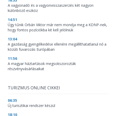
16:55
A vagyonadó és a vagyonvisszaszerzés két nagyon
különböző eszköz
14:51
Úgy tűnik Orbán Viktor már nem mondja meg a KDNP-nek,
hogy fontos pozíciókba kit kell jelölniük
13:04
A gazdaság gyengélkedése ellenére megállíthatatlanul nő a
közúti fuvarozás Európában
11:56
A magyar háztartások megsokszorozták
részvényvásárlásaikat
TURIZMUS ONLINE CIKKEI
06:35
Új turisztikai rendszer készül
18:10