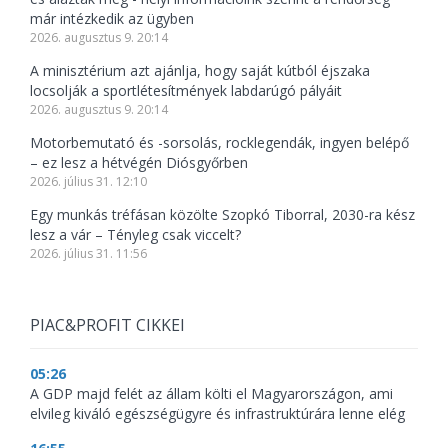
már intézkedik az ügyben
2026. augusztus 9. 20:14
A minisztérium azt ajánlja, hogy saját kútból éjszaka
locsolják a sportlétesítmények labdarúgó pályáit
2026. augusztus 9. 20:14
Motorbemutató és -sorsolás, rocklegendák, ingyen belépő
– ez lesz a hétvégén Diósgyőrben
2026. július 31. 12:10
Egy munkás tréfásan közölte Szopkó Tiborral, 2030-ra kész
lesz a vár – Tényleg csak viccelt?
2026. július 31. 11:56
PIAC&PROFIT CIKKEI
05:26
A GDP majd felét az állam költi el Magyarországon, ami
elvileg kiváló egészségügyre és infrastruktúrára lenne elég