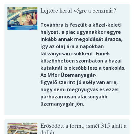
Lejtőre kerül végre a benzinár?
Továbbra is feszült a közel-keleti
helyzet, a piac ugyanakkor egyre
inkább annak megoldását árazza,
így az olaj ára a napokban
látványosan csökkent. Ennek
köszönhetően szombaton a hazai
kutaknál is olcsóbb lesz a tankolás.
Az Mfor Üzemanyagár-
figyelő szerint jó esély van arra,
hogy némi megnyugvás és ezzel
párhuzamosan alacsonyabb
üzemanyagár jön.
Erősödött a forint, ismét 315 alatt a
dollár