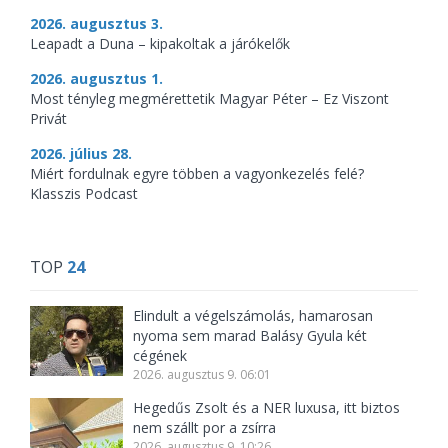
2026. augusztus 3.
Leapadt a Duna – kipakoltak a járókelők
2026. augusztus 1.
Most tényleg megmérettetik Magyar Péter – Ez Viszont
Privát
2026. július 28.
Miért fordulnak egyre többen a vagyonkezelés felé?
Klasszis Podcast
TOP
24
Elindult a végelszámolás, hamarosan
nyoma sem marad Balásy Gyula két
cégének
2026. augusztus 9. 06:01
Hegedűs Zsolt és a NER luxusa, itt biztos
nem szállt por a zsírra
2026. augusztus 9. 10:26