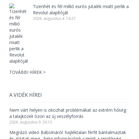
Tizenhét és fél millió eurós jutalék miatt perlik a
Revolut alapítóját
2026. augusztus 4. 14:27
TOVÁBBI HÍREK >
A VIDÉK HÍREI
Nem várt helyen is okozhat problémákat az extrém hőség:
a talajközeli ózon az új veszélyforrás
2026. augusztus 9. 20:15
Megrázó videó Bábolnáról: hajléktalan férfit bántalmaztak
és aláztak meg - helyi információink szerint a rendőrség