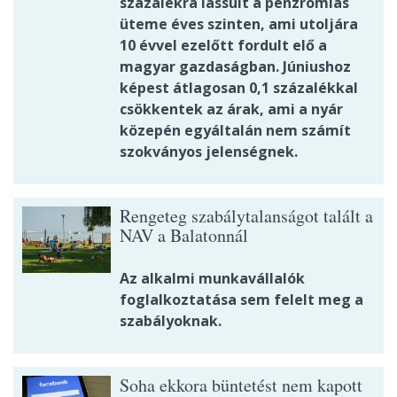
százalékra lassult a pénzromlás
üteme éves szinten, ami utoljára
10 évvel ezelőtt fordult elő a
magyar gazdaságban. Júniushoz
képest átlagosan 0,1 százalékkal
csökkentek az árak, ami a nyár
közepén egyáltalán nem számít
szokványos jelenségnek.
Rengeteg szabálytalanságot talált a
NAV a Balatonnál
Az alkalmi munkavállalók
foglalkoztatása sem felelt meg a
szabályoknak.
Soha ekkora büntetést nem kapott