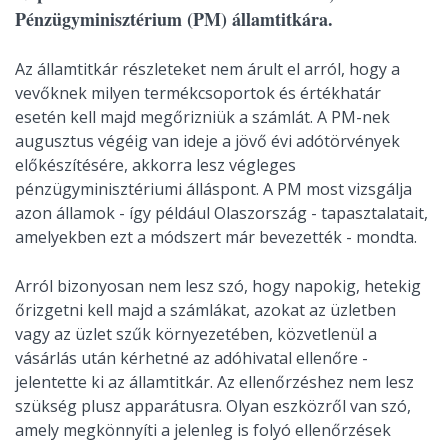
Pénzügyminisztérium (PM) államtitkára.
Az államtitkár részleteket nem árult el arról, hogy a
vevőknek milyen termékcsoportok és értékhatár
esetén kell majd megőrizniük a számlát. A PM-nek
augusztus végéig van ideje a jövő évi adótörvények
előkészítésére, akkorra lesz végleges
pénzügyminisztériumi álláspont. A PM most vizsgálja
azon államok - így például Olaszország - tapasztalatait,
amelyekben ezt a módszert már bevezették - mondta.
Arról bizonyosan nem lesz szó, hogy napokig, hetekig
őrizgetni kell majd a számlákat, azokat az üzletben
vagy az üzlet szűk környezetében, közvetlenül a
vásárlás után kérhetné az adóhivatal ellenőre -
jelentette ki az államtitkár. Az ellenőrzéshez nem lesz
szükség plusz apparátusra. Olyan eszközről van szó,
amely megkönnyíti a jelenleg is folyó ellenőrzések