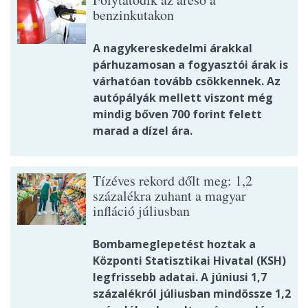
benzinkutakon
A nagykereskedelmi árakkal
párhuzamosan a fogyasztói árak is
várhatóan tovább csökkennek. Az
autópályák mellett viszont még
mindig bőven 700 forint felett
marad a dízel ára.
Tízéves rekord dőlt meg: 1,2
százalékra zuhant a magyar
infláció júliusban
Bombameglepetést hoztak a
Központi Statisztikai Hivatal (KSH)
legfrissebb adatai. A júniusi 1,7
százalékról júliusban mindössze 1,2