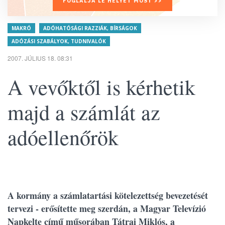
FOGLALJA LE HELYÉT MOST >>
MAKRÓ
ADÓHATÓSÁGI RAZZIÁK, BÍRSÁGOK
ADÓZÁSI SZABÁLYOK, TUDNIVALÓK
2007. JÚLIUS 18. 08:31
A vevőktől is kérhetik
majd a számlát az
adóellenőrök
A kormány a számlatartási kötelezettség bevezetését
tervezi - erősítette meg szerdán, a Magyar Televízió
Napkelte című műsorában Tátrai Miklós, a