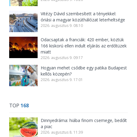
Vitézy Dávid szembesített a tényekkel:
óriási a magyar közúthálózat leterheltsége
2026. augusztus 9. 08:10
Odacsaptak a franciák: 420 ember, köztük
166 kiskorú ellen indult eljárás az erdőtüzek
miatt
2026. augusztus 9. 09:17
Hogyan mehet csődbe egy patika Budapest
kellős közepén?
2026. augusztus 9. 17:01
TOP
168
Dinnyedráma: hiába finom csemege, bedőlt
a piac
2026. augusztus 8. 11:39