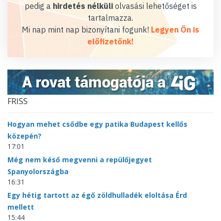
pedig a
hirdetés nélküli
olvasási lehetőséget is
tartalmazza.
Mi nap mint nap bizonyítani fogunk!
Legyen Ön is
előfizetőnk!
FRISS
Hogyan mehet csődbe egy patika Budapest kellős
közepén?
17:01
Még nem késő megvenni a repülőjegyet
Spanyolországba
16:31
Egy hétig tartott az égő zöldhulladék eloltása Érd
mellett
15:44