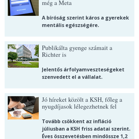
még a Meta
A bíróság szerint káros a gyerekek
mentális egészségére.
Publikálta gyenge számait a
Richter is
Jelentős árfolyamveszteségeket
szenvedett el a vállalat.
Jó híreket közölt a KSH, főleg a
nyugdíjasok lélegezhetnek fel
Tovább csökkent az infláció
júliusban a KSH friss adatai szerint.
Éves összevetésben mindössze 1,2