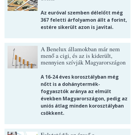
Az euróval szemben délelőtt még
367 feletti árfolyamon állt a forint,
estére sikerült azon is javítai.
A Benelux államokban már nem
menő a cigi, és az is kiderült,
mennyien szívják Magyarországon
A 16-24 éves korosztályban még
nőtt is a dohánytermék-
fogyasztók aránya az elmúlt
években Magyarországon, pedig az
uniós átlag minden korosztályban
csökkent.
Folytatódik az áreső a