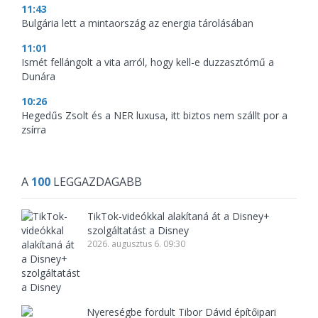
11:43
Bulgária lett a mintaország az energia tárolásában
11:01
Ismét fellángolt a vita arról, hogy kell-e duzzasztómű a
Dunára
10:26
Hegedűs Zsolt és a NER luxusa, itt biztos nem szállt por a
zsírra
A
100
LEGGAZDAGABB
TikTok-videókkal alakítaná át a Disney+
szolgáltatást a Disney
2026. augusztus 6. 09:30
Nyereségbe fordult Tibor Dávid építőipari