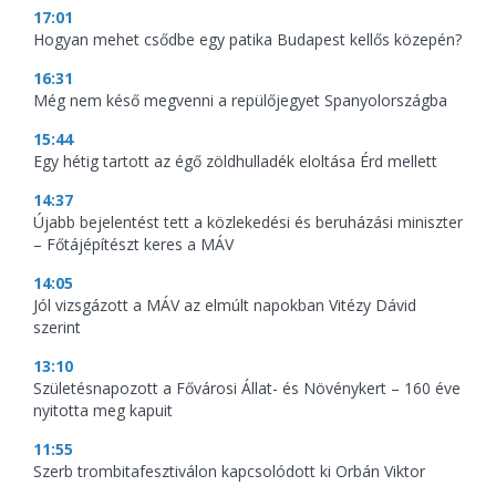
17:01
Hogyan mehet csődbe egy patika Budapest kellős közepén?
16:31
Még nem késő megvenni a repülőjegyet Spanyolországba
15:44
Egy hétig tartott az égő zöldhulladék eloltása Érd mellett
14:37
Újabb bejelentést tett a közlekedési és beruházási miniszter
– Főtájépítészt keres a MÁV
14:05
Jól vizsgázott a MÁV az elmúlt napokban Vitézy Dávid
szerint
13:10
Születésnapozott a Fővárosi Állat- és Növénykert – 160 éve
nyitotta meg kapuit
11:55
Szerb trombitafesztiválon kapcsolódott ki Orbán Viktor