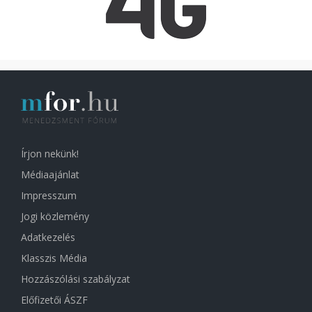
Írjon nekünk!
Médiaajánlat
Impresszum
Jogi közlemény
Adatkezelés
Klasszis Média
Hozzászólási szabályzat
Előfizetői ÁSZF