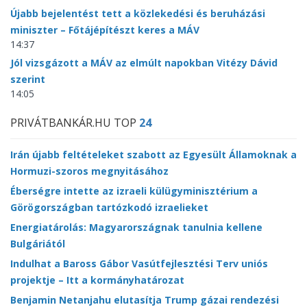
Újabb bejelentést tett a közlekedési és beruházási
miniszter – Főtájépítészt keres a MÁV
14:37
Jól vizsgázott a MÁV az elmúlt napokban Vitézy Dávid
szerint
14:05
PRIVÁTBANKÁR.HU TOP
24
Irán újabb feltételeket szabott az Egyesült Államoknak a
Hormuzi-szoros megnyitásához
Éberségre intette az izraeli külügyminisztérium a
Görögországban tartózkodó izraelieket
Energiatárolás: Magyarországnak tanulnia kellene
Bulgáriától
Indulhat a Baross Gábor Vasútfejlesztési Terv uniós
projektje – Itt a kormányhatározat
Benjamin Netanjahu elutasítja Trump gázai rendezési