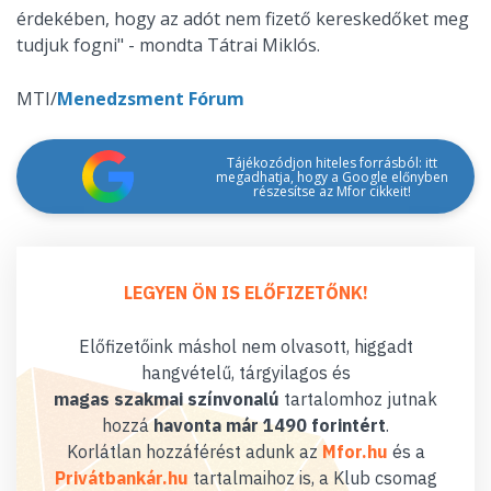
érdekében, hogy az adót nem fizető kereskedőket meg
tudjuk fogni" - mondta Tátrai Miklós.
MTI/
Menedzsment Fórum
Tájékozódjon hiteles forrásból: itt
megadhatja, hogy a Google előnyben
részesítse az Mfor cikkeit!
LEGYEN ÖN IS ELŐFIZETŐNK!
Előfizetőink máshol nem olvasott, higgadt
hangvételű, tárgyilagos és
magas szakmai színvonalú
tartalomhoz jutnak
hozzá
havonta már 1490 forintért
.
Korlátlan hozzáférést adunk az
Mfor.hu
és a
Privátbankár.hu
tartalmaihoz is, a Klub csomag