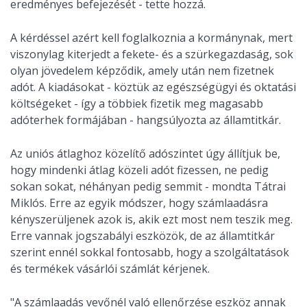
eredményes befejezését - tette hozzá.
A kérdéssel azért kell foglalkoznia a kormánynak, mert
viszonylag kiterjedt a fekete- és a szürkegazdaság, sok
olyan jövedelem képződik, amely után nem fizetnek
adót. A kiadásokat - köztük az egészségügyi és oktatási
költségeket - így a többiek fizetik meg magasabb
adóterhek formájában - hangsúlyozta az államtitkár.
Az uniós átlaghoz közelítő adószintet úgy állítjuk be,
hogy mindenki átlag közeli adót fizessen, ne pedig
sokan sokat, néhányan pedig semmit - mondta Tátrai
Miklós. Erre az egyik módszer, hogy számlaadásra
kényszerüljenek azok is, akik ezt most nem teszik meg.
Erre vannak jogszabályi eszközök, de az államtitkár
szerint ennél sokkal fontosabb, hogy a szolgáltatások
és termékek vásárlói számlát kérjenek.
"A számlaadás vevőnél való ellenőrzése eszköz annak